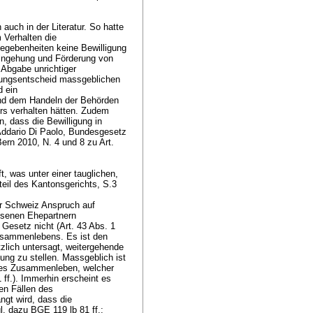
 auch in der Literatur. So hatte
 Verhalten die
Gegebenheiten keine Bewilligung
 Eingehung und Förderung von
 Abgabe unrichtiger
igungsentscheid massgeblichen
d ein
nd dem Handeln der Behörden
rs verhalten hätten. Zudem
, dass die Bewilligung in
D'Addario Di Paolo, Bundesgesetz
ern 2010, N. 4 und 8 zu Art.
t, was unter einer tauglichen,
eil des Kantonsgerichts, S.3
er Schweiz Anspruch auf
assenen Ehepartnern
esetz nicht (Art. 43 Abs. 1
usammenlebens. Es ist den
lich untersagt, weitergehende
ung zu stellen. Massgeblich ist
äres Zusammenleben, welcher
ff.). Immerhin erscheint es
den Fällen des
ngt wird, dass die
. dazu BGE 119 lb 81 ff.;