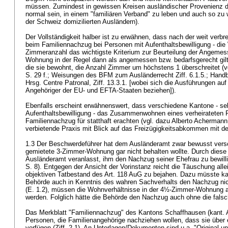
müssen. Zumindest in gewissen Kreisen ausländischer Provenienz dü
normal sein, in einem "familiären Verband" zu leben und auch so zu
der Schweiz domizilierten Ausländern).
Der Vollständigkeit halber ist zu erwähnen, dass nach der weit verbr
beim Familiennachzug bei Personen mit Aufenthaltsbewilligung - di
Zimmeranzahl das wichtigste Kriterium zur Beurteilung der Angemess
Wohnung in der Regel dann als angemessen bzw. bedarfsgerecht gil
die sie bewohnt, die Anzahl Zimmer um höchstens 1 überschreitet (v
S. 29 f.; Weisungen des BFM zum Ausländerrecht Ziff. 6.1.5.; Hand
Hrsg. Centre Patronal, Ziff. 13.3.1. [wobei sich die Ausführungen a
Angehöriger der EU- und EFTA-Staaten beziehen]).
Ebenfalls erscheint erwähnenswert, dass verschiedene Kantone - selb
Aufenthaltsbewilligung - das Zusammenwohnen eines verheirateten 
Familiennachzug für statthaft erachten (vgl. dazu Alberto Achermann,
verbietende Praxis mit Blick auf das Freizügigkeitsabkommen mit der
1.3 Der Beschwerdeführer hat dem Ausländeramt zwar bewusst versc
gemietete 3-Zimmer-Wohnung gar nicht behalten wollte. Durch diese
Ausländeramt veranlasst, ihm den Nachzug seiner Ehefrau zu bewill
S. 8). Entgegen der Ansicht der Vorinstanz reicht die Täuschung alle
objektiven Tatbestand des Art. 118 AuG zu bejahen. Dazu müsste k
Behörde auch in Kenntnis des wahren Sachverhalts den Nachzug nicht
(E. 1.2), müssen die Wohnverhältnisse in der 4½-Zimmer-Wohnung a
werden. Folglich hätte die Behörde den Nachzug auch ohne die falsc
Das Merkblatt "Familiennachzug" des Kantons Schaffhausen (kant. A
Personen, die Familienangehörige nachziehen wollen, dass sie über
verfügen (Ziff. 2.1). An Unterlagen/Dokumenten sind u.a. "Original u