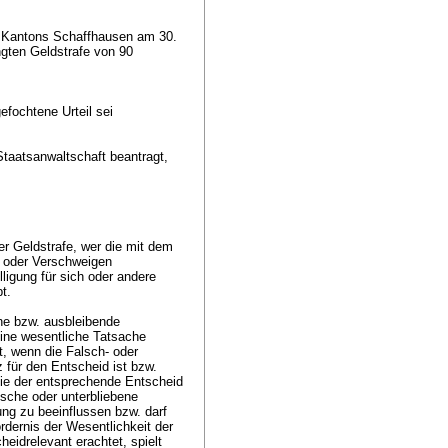
es Kantons Schaffhausen am 30.
gten Geldstrafe von 90
fochtene Urteil sei
Staatsanwaltschaft beantragt,
er Geldstrafe, wer die mit dem
n oder Verschweigen
ligung für sich oder andere
bt.
che bzw. ausbleibende
ine wesentliche Tatsache
lt, wenn die Falsch- oder
 für den Entscheid ist bzw.
ie der entsprechende Entscheid
alsche oder unterbliebene
ung zu beeinflussen bzw. darf
rdernis der Wesentlichkeit der
heidrelevant erachtet, spielt