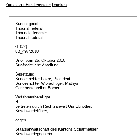
Zurück zur Einstiegsseite
Drucken
Bundesgericht
Tribunal fédéral
Tribunale federale
Tribunal federal
{T 0/2}
6B_497/2010
Urteil vom 25. Oktober 2010
Strafrechtliche Abteilung
Besetzung
Bundesrichter Favre, Präsident,
Bundesrichter Wiprächtiger, Mathys,
Gerichtsschreiber Borner.
Verfahrensbeteiligte
H.________,
vertreten durch Rechtsanwalt Urs Ebnöther,
Beschwerdeführer,
gegen
Staatsanwaltschaft des Kantons Schaffhausen,
Beschwerdegegnerin.