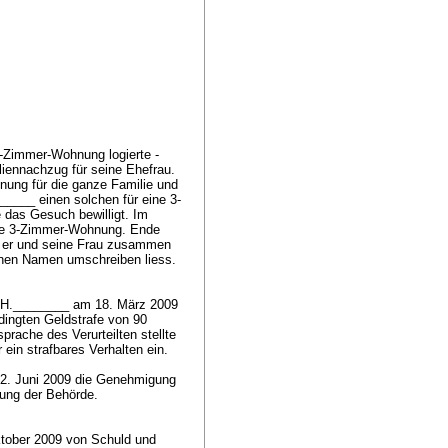
4½-Zimmer-Wohnung logierte -
ennachzug für seine Ehefrau.
nung für die ganze Familie und
_____ einen solchen für eine 3-
 das Gesuch bewilligt. Im
 die 3-Zimmer-Wohnung. Ende
n er und seine Frau zusammen
einen Namen umschreiben liess.
e H.________ am 18. März 2009
ingten Geldstrafe von 90
prache des Verurteilten stellte
ein strafbares Verhalten ein.
12. Juni 2009 die Genehmigung
hung der Behörde.
tober 2009 von Schuld und