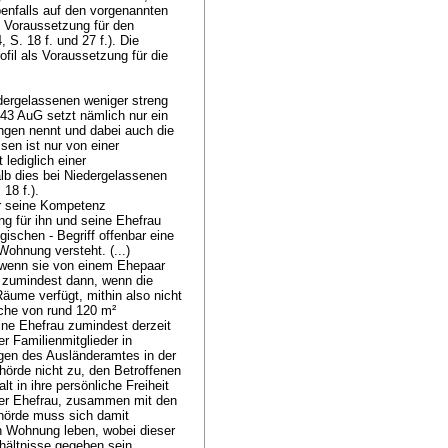
enfalls auf den vorgenannten
 Voraussetzung für den
S. 18 f. und 27 f.). Die
ofil als Voraussetzung für die
dergelassenen weniger streng
 43 AuG setzt nämlich nur ein
gen nennt und dabei auch die
sen ist nur von einer
lediglich einer
alb dies bei Niedergelassenen
 18 f.).
r seine Kompetenz
g für ihn und seine Ehefrau
ischen - Begriff offenbar eine
Wohnung versteht. (...)
, wenn sie von einem Ehepaar
 zumindest dann, wenn die
ume verfügt, mithin also nicht
che von rund 120 m²
eine Ehefrau zumindest derzeit
 Familienmitglieder in
gen des Ausländeramtes in der
hörde nicht zu, den Betroffenen
t in ihre persönliche Freiheit
iner Ehefrau, zusammen mit den
ehörde muss sich damit
en Wohnung leben, wobei dieser
rhältnisse gegeben sein