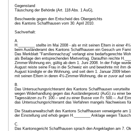
Gegenstand
Täuschung der Behörde (Art. 118 Abs. 1 AuG),
Beschwerde gegen den Entscheid des Obergerichts
des Kantons Schaffhausen vom 30. April 2010.
Sachverhalt:
A.
H.________ stellte im Mai 2008 - als er mit seinen Eltern in einer 
beim Ausländeramt des Kantons Schaffhausen ein Gesuch um Famili
Das Merkblatt "Familiennachzug" verlangt eine bedarfsgerechte Woh
als Beilage den entsprechenden Mietvertrag. Daraufhin reichte H.___
Zimmer-Wohnung ein, gültig ab dem 1. Juni 2008. In der Folge wurde
August reiste seine Frau in die Schweiz ein und bewohnte mit ihm
August kündigte er die Wohnung, und seit dem 1. Januar 2009 lebe
mit seinen Eltern in deren 4½-Zimmer-Wohnung, die er zuvor auf s
B.
Das Untersuchungsrichteramt des Kantons Schaffhausen verurteilt
wegen Widerhandlung gegen das Ausländergesetz (AuG) zu einer bed
Tagessätzen zu Fr. 100.-- und zu einer Busse von Fr. 500.--. Auf Eins
das Untersuchungsrichteramt das Verfahren mangels Nachweises für 
Die Staatsanwaltschaft des Kantons Schaffhausen verweigerte am 
der Einstellung und erhob gegen H.________ Anklage wegen Täusc
C.
Das Kantonsgericht Schaffhausen sprach den Angeklagten am 7. Ok