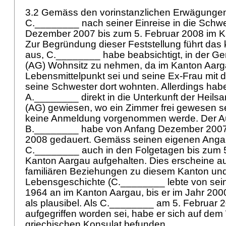
3.2 Gemäss den vorinstanzlichen Erwägungen 
C.________ nach seiner Einreise in die Schw
Dezember 2007 bis zum 5. Februar 2008 im K
Zur Begründung dieser Feststellung führt das 
aus, C.________ habe beabsichtigt, in der 
(AG) Wohnsitz zu nehmen, da im Kanton Aarg
Lebensmittelpunkt sei und seine Ex-Frau mit 
seine Schwester dort wohnten. Allerdings hab
A.________ direkt in die Unterkunft der Heil
(AG) gewiesen, wo ein Zimmer frei gewesen s
keine Anmeldung vorgenommen werde. Der Auf
B.________ habe von Anfang Dezember 2007 
2008 gedauert. Gemäss seinen eigenen Anga
C.________ auch in den Folgetagen bis zum 
Kanton Aargau aufgehalten. Dies erscheine a
familiären Beziehungen zu diesem Kanton und
Lebensgeschichte (C.________ lebte von sein
1964 an im Kanton Aargau, bis er im Jahr 200
als plausibel. Als C.________ am 5. Februar 
aufgegriffen worden sei, habe er sich auf de
griechischen Konsulat befunden.