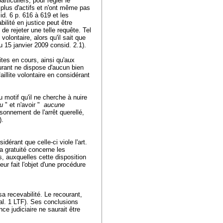
rticuliers, pour régler le
plus d'actifs et n'ont même pas
d. 6 p. 616 à 619 et les
ilité en justice peut être
 de rejeter une telle requête. Tel
 volontaire, alors qu'il sait que
du 15 janvier 2009 consid. 2.1).
es en cours, ainsi qu'aux
ourant ne dispose d'aucun bien
faillite volontaire en considérant
u motif qu'il ne cherche à nuire
au
" et n'avoir "
aucune
sonnement de l'arrêt querellé,
1).
idérant que celle-ci viole l'
art.
a gratuité concerne les
s, auxquelles cette disposition
eur fait l'objet d'une procédure
sa recevabilité. Le recourant,
 al. 1 LTF
). Ses conclusions
e judiciaire ne saurait être