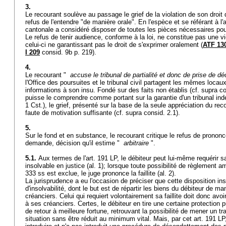
3.
Le recourant soulève au passage le grief de la violation de son droit
refus de l'entendre "de manière orale". En l'espèce et se référant à l'
a
cantonale a considéré disposer de toutes les pièces nécessaires pou
Le refus de tenir audience, conforme à la loi, ne constitue pas une vio
celui-ci ne garantissant pas le droit de s'exprimer oralement (
ATF 130
I 209
consid. 9b p. 219).
4.
Le recourant "
accuse le tribunal de partialité et donc de prise de déc
l'Office des poursuites et le tribunal civil partagent les mêmes loca
informations à son insu. Fondé sur des faits non établis (cf. supra co
puisse le comprendre comme portant sur la garantie d'un tribunal indé
1 Cst.
), le grief, présenté sur la base de la seule appréciation du rec
faute de motivation suffisante (cf. supra consid. 2.1).
5.
Sur le fond et en substance, le recourant critique le refus de prononce
demande, décision qu'il estime "
arbitraire
".
5.1.
Aux termes de l'
art. 191 LP
, le débiteur peut lui-même requérir sa
insolvable en justice (al. 1); lorsque toute possibilité de règlement a
333 ss est exclue, le juge prononce la faillite (al. 2).
La jurisprudence a eu l'occasion de préciser que cette disposition in
d'insolvabilité, dont le but est de répartir les biens du débiteur de ma
créanciers. Celui qui requiert volontairement sa faillite doit donc av
à ses créanciers. Certes, le débiteur en tire une certaine protection 
de retour à meilleure fortune, retrouvant la possibilité de mener un t
situation sans être réduit au minimum vital. Mais, par cet
art. 191 LP