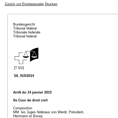
Zurück zur Einstiegsseite
Drucken
Bundesgericht
Tribunal fédéral
Tribunale federale
Tribunal federal
{T 0/2}
5A_915/2014
Arrêt du 14 janvier 2015
IIe Cour de droit civil
Composition
MM. les Juges fédéraux von Werdt, Président,
Herrmann et Bovey.