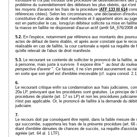
introduire et n'a pas introduit une procédure de désendettement des pa
problème du surendettement des débiteurs les plus obérés, qui n'ont 
les moyens d'avancer les frais de la procédure (
ATF 133 III 614
consi
références citées). Selon les circonstances, une déclaration d'insolvab
constitutive d'un abus de droit manifeste et il appartient alors au juge
est en particulier le cas, lorsqu'un débiteur sollicite sa mise en faillite
la masse en faillite ne disposerait d'aucun actif (arrêt 5A_676/2008 
5.2.
En l'espèce, notamment par référence aux montants des poursuit
actes de défaut de biens établis, et après avoir constaté que le rec
réalisable en cas de faillite, la cour cantonale a rejeté sa requête de 
qu'elle relevait de l'abus de droit manifeste.
5.3.
Le recourant se contente de solliciter le prononcé de la faillite, a
à personne, mais juste à survivre. Il expose être "
au bout du roule
perspective d'avenir
". Ce faisant, il ne s'en prend aucunement au rai
en sorte que son grief est d'emblée irrecevable (cf. supra consid. 2.
6.
Le recourant critique enfin sa condamnation aux frais judiciaires, cons
20a LP
, prévoyant que les procédures sont gratuites. Le principe de l
procédures de plainte (
art. 17 ss LP
) et non les procédures judiciaire
n'est pas applicable. Or, le prononcé de faillite à la demande du débit
judiciaire.
7.
Le recours doit par conséquent être rejeté, dans la faible mesure de 
qui succombe, supportera les frais de la présente procédure (
art. 66
étant d'emblée dénuées de chances de succès, sa requête d'assistanc
agréée (
art. 64 al. 1 LTF
).