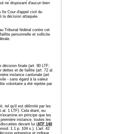
ressé ne disposant d'aucun bien
IIe Cour d'appel civil du
rmé la décision attaquée.
u Tribunal fédéral contre cet
illite personnelle et sollicite
édérale.
e décision finale (
art. 90 LTF
;
dettes et de faillite (
art. 72 al.
rnière instance cantonale (
art.
ivile - sans égard à la valeur
lite volontaire a été rejetée par
, tel qu'il est délimité par les
6 al. 1 LTF
). Cela étant, eu
l n'examine en principe que les
de première instance, toutes les
discutées devant lui (
ATF 140
nsid. 1.1 p. 104 s.). L'
art. 42
décision entreprise et indique