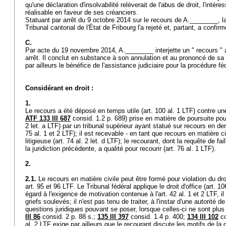
qu'une déclaration d'insolvabilité relèverait de l'abus de droit, l'inté
réalisable en faveur de ses créanciers.
Statuant par arrêt du 9 octobre 2014 sur le recours de A.________, la 
Tribunal cantonal de l'État de Fribourg l'a rejeté et, partant, a confi
C.
Par acte du 19 novembre 2014, A.________ interjette un " recours " a
arrêt. Il conclut en substance à son annulation et au prononcé de sa fa
par ailleurs le bénéfice de l'assistance judiciaire pour la procédure f
Considérant en droit :
1.
Le recours a été déposé en temps utile (
art. 100 al. 1 LTF
) contre un
ATF 133 III 687
consid. 1.2 p. 689) prise en matière de poursuite pour 
2 let. a LTF
) par un tribunal supérieur ayant statué sur recours en de
75 al. 1 et 2 LTF
); il est recevable - en tant que recours en matière c
litigieuse (
art. 74 al. 2 let
. d LTF); le recourant, dont la requête de fail
la juridiction précédente, a qualité pour recourir (
art. 76 al. 1 LTF
).
2.
2.1.
Le recours en matière civile peut être formé pour violation du droit
art. 95 et 96 LTF
. Le Tribunal fédéral applique le droit d'office (
art. 10
égard à l'exigence de motivation contenue à l'
art. 42 al. 1 et 2 LTF
, i
griefs soulevés; il n'est pas tenu de traiter, à l'instar d'une autorité 
questions juridiques pouvant se poser, lorsque celles-ci ne sont plus 
III 86
consid. 2 p. 88 s.;
135 III 397
consid. 1.4 p. 400;
134 III 102
co
al. 2 LTF
exige par ailleurs que le recourant discute les motifs de la 