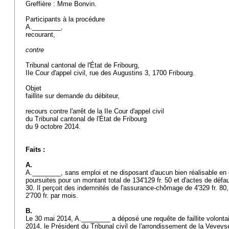
Greffière : Mme Bonvin.
Participants à la procédure
A.________,
recourant,
contre
Tribunal cantonal de l'État de Fribourg,
IIe Cour d'appel civil, rue des Augustins 3, 1700 Fribourg.
Objet
faillite sur demande du débiteur,
recours contre l'arrêt de la IIe Cour d'appel civil
du Tribunal cantonal de l'État de Fribourg
du 9 octobre 2014.
Faits :
A.
A.________, sans emploi et ne disposant d'aucun bien réalisable en cas
poursuites pour un montant total de 134'129 fr. 50 et d'actes de défau
30. Il perçoit des indemnités de l'assurance-chômage de 4'329 fr. 80
2'700 fr. par mois.
B.
Le 30 mai 2014, A.________ a déposé une requête de faillite volontair
2014, le Président du Tribunal civil de l'arrondissement de la Veveys