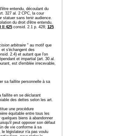
 d'être entendu, découlant du
rt. 327 al. 2 CPC
, la cour
r statuer sans tenir audience.
lation du droit d'être entendu,
 II 425
consid. 2.1 p. 428;
125
ision arbitraire
" au motif que
ux et s'échangent des
nsid. 2.4) et autant que l'on
pendant et impartial (
art. 30 al.
ourant, est d'emblée irrecevable,
r sa faillite personnelle à sa
 faillite en se déclarant
miable des dettes selon les art.
stitue une procédure
nière équitable entre tous les
oir quelques biens à abandonner
puisqu'il peut opposer son défaut
rain de vie conforme à sa
, le législateur n'a pas voulu