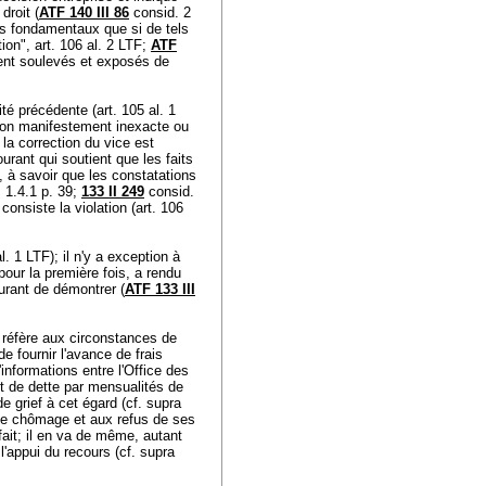
droit (
ATF 140 III 86
consid. 2
oits fondamentaux que si de tels
tion",
art. 106 al. 2 LTF
;
ATF
ément soulevés et exposés de
rité précédente (
art. 105 al. 1
façon manifestement inexacte ou
i la correction du vice est
ourant qui soutient que les faits
), à savoir que les constatations
 1.4.1 p. 39;
133 II 249
consid.
consiste la violation (
art. 106
al. 1 LTF
); il n'y a exception à
 pour la première fois, a rendu
urant de démontrer (
ATF 133 III
 réfère aux circonstances de
de fournir l'avance de frais
informations entre l'Office des
nt de dette par mensualités de
de grief à cet égard (cf. supra
s de chômage et aux refus de ses
ait; il en va de même, autant
l'appui du recours (cf. supra