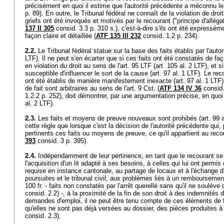
précisément en quoi il estime que l'autorité précédente a méconnu le 
p. 89). En outre, le Tribunal fédéral ne connaît de la violation de dr
griefs ont été invoqués et motivés par le recourant ("principe d'alléga
137 II 305
consid. 3.3 p. 310 s.), c'est-à-dire s'ils ont été express
façon claire et détaillée (
ATF 135 III 232
consid. 1.2 p. 234).
2.2.
Le Tribunal fédéral statue sur la base des faits établis par l'auto
LTF
). Il ne peut s'en écarter que si ces faits ont été constatés de 
en violation du droit au sens de l'
art. 95 LTF
(
art. 105 al. 2 LTF
), et s
susceptible d'influencer le sort de la cause (
art. 97 al. 1 LTF
). Le rec
ont été établis de manière manifestement inexacte (
art. 97 al. 1 LTF
de fait sont arbitraires au sens de l'
art. 9 Cst.
(
ATF 134 IV 36
consid.
1.2.2 p. 252), doit démontrer, par une argumentation précise, en quoi 
al. 2 LTF
).
2.3.
Les faits et moyens de preuve nouveaux sont prohibés (
art. 99 
cette règle que lorsque c'est la décision de l'autorité précédente qui,
pertinents ces faits ou moyens de preuve, ce qu'il appartient au reco
393
consid. 3 p. 395).
2.4.
Indépendamment de leur pertinence, en tant que le recourant se
l'acquisition d'un lit adapté à ses besoins, à celles qui lui ont permis 
requise en instance cantonale, au partage de locaux et à l'échange d'
poursuites et le tribunal civil, aux problèmes liés à un rembourseme
100 fr. - faits non constatés par l'arrêt querellé sans qu'il ne soulève 
consid. 2.2) -, à la proximité de la fin de son droit à des indemnité
demandes d'emploi, il ne peut être tenu compte de ces éléments de f
qu'elles ne sont pas déjà versées au dossier, des pièces produites à 
consid. 2.3).