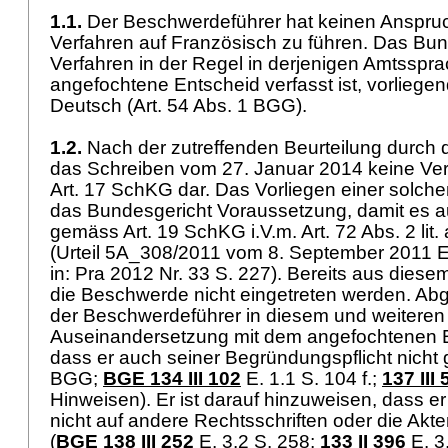
1.1.
Der Beschwerdeführer hat keinen Anspruc
Verfahren auf Französisch zu führen. Das Bun
Verfahren in der Regel in derjenigen Amtssprac
angefochtene Entscheid verfasst ist, vorlieg
Deutsch (
Art. 54 Abs. 1 BGG
).
1.2.
Nach der zutreffenden Beurteilung durch d
das Schreiben vom 27. Januar 2014 keine Ve
Art. 17 SchKG
dar. Das Vorliegen einer solchen
das Bundesgericht Voraussetzung, damit es 
gemäss
Art. 19 SchKG
i.V.m.
Art. 72 Abs. 2 lit
(Urteil 5A_308/2011 vom 8. September 2011 E.
in: Pra 2012 Nr. 33 S. 227). Bereits aus dies
die Beschwerde nicht eingetreten werden. Ab
der Beschwerdeführer in diesem und weiteren
Auseinandersetzung mit dem angefochtenen E
dass er auch seiner Begründungspflicht nicht 
BGG
;
BGE 134 III 102
E. 1.1 S. 104 f.;
137 III
Hinweisen). Er ist darauf hinzuweisen, dass 
nicht auf andere Rechtsschriften oder die Akt
(
BGE 138 III 252
E. 3.2 S. 258;
133 II 396
E. 3