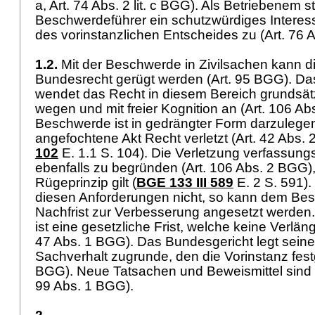
a,
Art. 74 Abs. 2 lit. c BGG
). Als Betriebenem s
Beschwerdeführer ein schutzwürdiges Interes
des vorinstanzlichen Entscheides zu (
Art. 76 
1.2.
Mit der Beschwerde in Zivilsachen kann d
Bundesrecht gerügt werden (
Art. 95 BGG
). D
wendet das Recht in diesem Bereich grundsät
wegen und mit freier Kognition an (
Art. 106 A
Beschwerde ist in gedrängter Form darzulegen
angefochtene Akt Recht verletzt (
Art. 42 Abs.
102
E. 1.1 S. 104). Die Verletzung verfassung
ebenfalls zu begründen (
Art. 106 Abs. 2 BGG
)
Rügeprinzip gilt (
BGE 133 III 589
E. 2 S. 591)
diesen Anforderungen nicht, so kann dem Be
Nachfrist zur Verbesserung angesetzt werden.
ist eine gesetzliche Frist, welche keine Verlän
47 Abs. 1 BGG
). Das Bundesgericht legt seine
Sachverhalt zugrunde, den die Vorinstanz festg
BGG
). Neue Tatsachen und Beweismittel sind n
99 Abs. 1 BGG
).