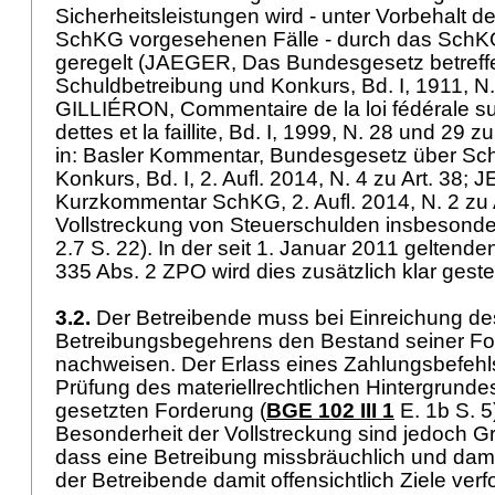
Sicherheitsleistungen wird - unter Vorbehalt de
SchKG
vorgesehenen Fälle - durch das SchK
geregelt (JAEGER, Das Bundesgesetz betreff
Schuldbetreibung und Konkurs, Bd. I, 1911, N. 
GILLIÉRON, Commentaire de la loi fédérale sur
dettes et la faillite, Bd. I, 1999, N. 28 und 29
in: Basler Kommentar, Bundesgesetz über Sc
Konkurs, Bd. I, 2. Aufl. 2014, N. 4 zu Art. 3
Kurzkommentar SchKG, 2. Aufl. 2014, N. 2 zu Ar
Vollstreckung von Steuerschulden insbesond
2.7 S. 22). In der seit 1. Januar 2011 gelten
335 Abs. 2 ZPO
wird dies zusätzlich klar geste
3.2.
Der Betreibende muss bei Einreichung de
Betreibungsbegehrens den Bestand seiner Fo
nachweisen. Der Erlass eines Zahlungsbefehls
Prüfung des materiellrechtlichen Hintergrunde
gesetzten Forderung (
BGE 102 III 1
E. 1b S. 5
Besonderheit der Vollstreckung sind jedoch Gr
dass eine Betreibung missbräuchlich und damit
der Betreibende damit offensichtlich Ziele verfo