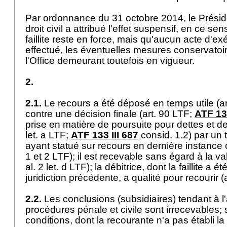
Par ordonnance du 31 octobre 2014, le Préside
droit civil a attribué l'effet suspensif, en ce s
faillite reste en force, mais qu'aucun acte d'ex
effectué, les éventuelles mesures conservatoir
l'Office demeurant toutefois en vigueur.
2.
2.1.
Le recours a été déposé en temps utile (
a
contre une décision finale (
art. 90 LTF
;
ATF 133
prise en matière de poursuite pour dettes et de f
let. a LTF
;
ATF 133 III 687
consid. 1.2) par un 
ayant statué sur recours en dernière instance 
1 et 2 LTF
); il est recevable sans égard à la val
al. 2 let
. d LTF); la débitrice, dont la faillite a é
juridiction précédente, a qualité pour recourir (
2.2.
Les conclusions (subsidiaires) tendant à l
procédures pénale et civile sont irrecevables;
conditions, dont la recourante n'a pas établi la 