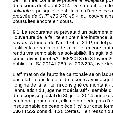
de l'intimée, comme le prouve le récépissé post
du recours du 4 août 2014. De surcroît, elle dé
solvable
» puisqu'elle est titulaire d'une «
créa
prouvée de CHF 473'676.45
», qui couvre ain
poursuites encore en cours.
6.1.
La recourante se prévaut d'un paiement e
l'ouverture de la faillite en première instance, 
novum
. A teneur de l'
art. 174 al. 2 LP
, un tel p
justifier la rétractation de la faillite; encore faut
rendu vraisemblable sa solvabilité. Il s'agit là 
cumulatives (arrêt 5A_965/2013 du 3 février 20
publié
in
: SJ 2014 I 289 ss, 292/293, avec les
L'affirmation de l'autorité cantonale selon laqu
pas établi dans le délai de recours avoir acqui
l'origine de la faillite, ni consigné ce montant 
l'annulation du jugement déclaratif -, semble d
du récépissé postal du 30 juillet 2014 annexé 
cantonal; pour autant, elle ne procède pas d'u
insoutenable de cette pièce (
cf
. sur cette for
136 III 552
consid. 4.2). Certes, il en ressort q