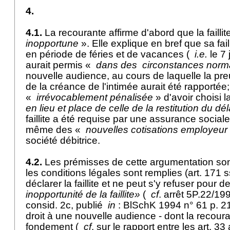
4.
4.1.
La recourante affirme d'abord que la faillit
inopportune
». Elle explique en bref que sa fai
en période de féries et de vacances (
i.e.
le 7 j
aurait permis «
dans des
circonstances norm
nouvelle audience, au cours de laquelle la pre
de la créance de l'intimée aurait été rapportée;
«
irrévocablement pénalisée
» d'avoir choisi 
en lieu et place de celle de la restitution du dél
faillite a été requise par une assurance sociale,
même des «
nouvelles cotisations employeur
société débitrice.
4.2.
Les prémisses de cette argumentation son
les conditions légales sont remplies (
art. 171 
déclarer la faillite et ne peut s'y refuser pour d
inopportunité de la faillite»
(
cf
. arrêt 5P.22/1
consid. 2c, publié
in
: BlSchK 1994 n° 61 p. 2
droit à une nouvelle audience - dont la recour
fondement (
cf
. sur le rapport entre les
art. 33 