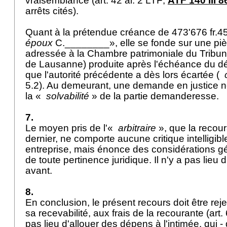
vraisemblance (
art. 42 al. 2 LTF
;
ATF 140 III 8
arrêts cités).
Quant à la prétendue créance de 473'676 fr.45
époux
C.________», elle se fonde sur une p
adressée à la Chambre patrimoniale du Tribun
de Lausanne) produite après l'échéance du dél
que l'autorité précédente a dès lors écartée (
5.2). Au demeurant, une demande en justice n
la «
solvabilité
» de la partie demanderesse.
7.
Le moyen pris de l'«
arbitraire
», que la recou
dernier, ne comporte aucune critique intelligibl
entreprise, mais énonce des considérations 
de toute pertinence juridique. Il n'y a pas lieu 
avant.
8.
En conclusion, le présent recours doit être re
sa recevabilité, aux frais de la recourante (
art.
pas lieu d'allouer des dépens à l'intimée, qui -