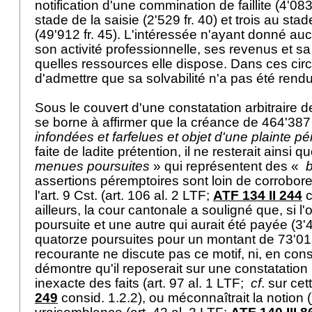
notification d'une commination de faillite (4'083
stade de la saisie (2'529 fr. 40) et trois au stad
(49'912 fr. 45). L'intéressée n'ayant donné au
son activité professionnelle, ses revenus et sa
quelles ressources elle dispose. Dans ces circo
d'admettre que sa solvabilité n'a pas été ren
Sous le couvert d'une constatation arbitraire de
se borne à affirmer que la créance de 464'387 
infondées et farfelues et objet d'une plainte p
faite de ladite prétention, il ne resterait ainsi 
menues poursuites
» qui représentent des «
b
assertions péremptoires sont loin de corrobore
l'
art. 9 Cst.
(
art. 106 al. 2 LTF
;
ATF 134 II 244
c
ailleurs, la cour cantonale a souligné que, si l
poursuite et une autre qui aurait été payée (3'444
quatorze poursuites pour un montant de 73'013 
recourante ne discute pas ce motif, ni, en co
démontre qu'il reposerait sur une constatatio
inexacte des faits (
art. 97 al. 1 LTF
;
cf
. sur cet
249
consid. 1.2.2), ou méconnaîtrait la notion (