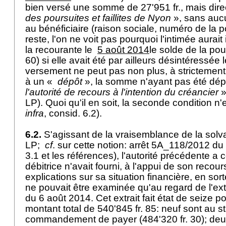
bien versé une somme de 27'951 fr., mais dir
des poursuites et faillites de Nyon
», sans auc
au bénéficiaire (raison sociale, numéro de la po
reste, l'on ne voit pas pourquoi l'intimée aurait
la recourante le
5 août 2014
le solde de la po
60) si elle avait été par ailleurs désintéressée
versement ne peut pas non plus, à strictement 
à un «
dépôt
», la somme n'ayant pas été d
l'autorité de recours à l'intention du créancier
»
LP
). Quoi qu'il en soit, la seconde condition n
infra
, consid. 6.2).
6.2.
S'agissant de la vraisemblance de la solvab
LP
;
cf
. sur cette notion: arrêt 5A_118/2012 du
3.1 et les références), l'autorité précédente a 
débitrice n'avait fourni, à l'appui de son recour
explications sur sa situation financière, en sort
ne pouvait être examinée qu'au regard de l'ext
du 6 août 2014. Cet extrait fait état de seize p
montant total de 540'845 fr. 85: neuf sont au s
commandement de payer (484'320 fr. 30); deux