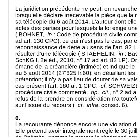
La juridiction précédente ne peut, en revanche,
lorsqu'elle déclare irrecevable la pièce que la 
sa télécopie du 6 août 2014. L'auteur dont elle
actes des parties pour lesquels la loi exige u
( BOHNET,
in
: Code de procédure civile com
ad
art. 130 CPC
), ce qui n'est pas le cas, pa
reconnaissance de dette au sens de l'
art. 82 
résulter d'une télécopie ( STAEHELIN,
in
: Ba
SchKG I, 2e éd., 2010, n° 17 ad
art. 82 LP
). O
émane de la créancière (intimée) et indique le 
au 5 août 2014 (27'825 fr.60), en détaillant les
prétention; il n'y a pas lieu de douter de sa va
cas présent (
art. 180 al. 1 CPC
;
cf
. SCHWEI
procédure civile commenté,
op
.
cit
., n° 2 ad
a
refus de la prendre en considération n'a toute
sur l'issue du recours (
cf
.
infra
, consid. 6).
6.
La recourante dénonce encore une violation de
Elle prétend avoir intégralement réglé le 30 jui