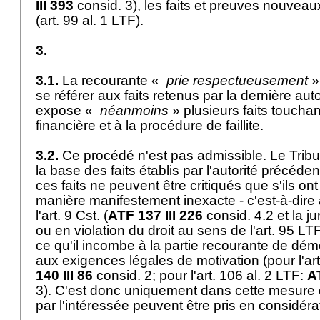
III 393
consid. 3), les faits et preuves nouveau
(
art. 99 al. 1 LTF
).
3.
3.1.
La recourante «
prie respectueusement
»
se référer aux faits retenus par la dernière aut
expose «
néanmoins
» plusieurs faits touchan
financière et à la procédure de faillite.
3.2.
Ce procédé n'est pas admissible. Le Tribun
la base des faits établis par l'autorité précéden
ces faits ne peuvent être critiqués que s'ils ont
manière manifestement inexacte - c'est-à-dire 
l'
art. 9 Cst.
(
ATF 137 III 226
consid. 4.2 et la ju
ou en violation du droit au sens de l'
art. 95 LT
ce qu'il incombe à la partie recourante de d
aux exigences légales de motivation (pour l'
ar
140 III 86
consid. 2; pour l'
art. 106 al. 2 LTF
:
A
3). C'est donc uniquement dans cette mesure q
par l'intéressée peuvent être pris en considér