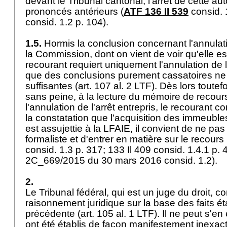
devant le Tribunal cantonal, l'arrêt de cette au
prononcés antérieurs (
ATF 136 II 539
consid. 
consid. 1.2 p. 104).
1.5.
Hormis la conclusion concernant l'annulati
la Commission, dont on vient de voir qu'elle est
recourant requiert uniquement l'annulation de l'
que des conclusions purement cassatoires ne 
suffisantes (
art. 107 al. 2 LTF
). Dès lors toute
sans peine, à la lecture du mémoire de recou
l'annulation de l'arrêt entrepris, le recourant c
la constatation que l'acquisition des immeubles 
est assujettie à la LFAIE, il convient de ne pas
formaliste et d'entrer en matière sur le recours 
consid. 1.3 p. 317; 133 Il 409 consid. 1.4.1 p. 4
2C_669/2015 du 30 mars 2016 consid. 1.2).
2.
Le Tribunal fédéral, qui est un juge du droit, c
raisonnement juridique sur la base des faits étab
précédente (
art. 105 al. 1 LTF
). Il ne peut s'en
ont été établis de façon manifestement inexac