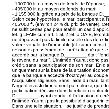
- 100'000 fr. au moyen de fonds de l'épouse;
- 405'000 fr. au moyen de fonds du mari;
- 1'155'000 fr. grâce au prêt de la banque D
Selon cette hypothèse, le mari participerait à l
405'000 fr. (environ 24% du prix de vente). Cet 
ne suffit certes pas pour établir un cas d'applic
let
. g LFAIE cum
art. 1 al. 2 let. b OAIE
, le créd
ne dépassant pas la limite usuelle des deux tie
valeur vénale de l'immeuble (cf. supra consid. 
ressort expressément de l'arrêt attaqué que le 
accordé par la banque D.________ était "fond
le revenu du mari". L'intimée n'aurait donc pas
crédit, sans la participation de son mari. En d'
uniquement sur la base de la situation économ
que la banque a accepté d'octroyer au couple 
l'acquisition litigieuse. Sans l'aide du mari, tan
l'argent investi directement par celui-ci, que d
participation décisive dans la relation contrac
D.________ ayant conduit à l'allocation du cré
l'intimée n'aurait pas la possibilité d'acquérir l
Dans une telle situation, il se justifie de prend