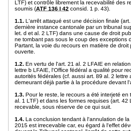
LTF
) et contrôle librement la recevabilité des r
soumis (
ATF 136 I 42
consid. 1 p. 43).
1.1.
L'arrêt attaqué est une décision finale (
art
dernière instance cantonale par un tribunal sup
let
. d et al. 2 LTF) dans une cause de droit publ
ne tombant pas sous le coup des exceptions d
Partant, la voie du recours en matière de droit 
ouverte.
1.2.
En vertu de l'
art. 21 al. 2 LFAIE
en relation
lettre b LFAIE
, l'Office fédéral a qualité pour r
autorités fédérales (cf. aussi
art. 89 al. 2 lettre
demeurant déjà partie à la procédure devant l
1.3.
Pour le reste, le recours a été interjeté en 
al. 1 LTF
) et dans les formes requises (
art. 42
recevable, sous réserve de ce qui suit.
1.4.
La conclusion tendant à l'annulation de la
2015 est irrecevable car, eu égard à l'effet dév