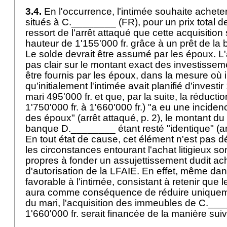
3.4.
En l'occurrence, l'intimée souhaite achet
situés à C.________ (FR), pour un prix total de 
ressort de l'arrêt attaqué que cette acquisition
hauteur de 1'155'000 fr. grâce à un prêt de 
Le solde devrait être assumé par les époux. L'a
pas clair sur le montant exact des investissem
être fournis par les époux, dans la mesure où il
qu'initialement l'intimée avait planifié d'investir
mari 495'000 fr. et que, par la suite, la réducti
1'750'000 fr. à 1'660'000 fr.) "a eu une inciden
des époux" (arrêt attaqué, p. 2), le montant du
banque D.________ étant resté "identique" (ar
En tout état de cause, cet élément n'est pas dé
les circonstances entourant l'achat litigieux so
propres à fonder un assujettissement dudit ac
d'autorisation de la LFAIE. En effet, même dan
favorable à l'intimée, consistant à retenir que l
aura comme conséquence de réduire uniqueme
du mari, l'acquisition des immeubles de C.___
1'660'000 fr. serait financée de la manière sui