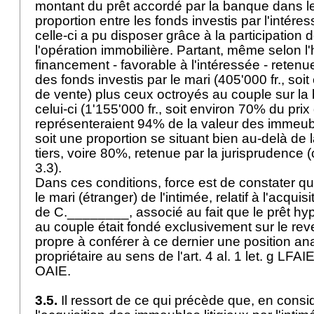
montant du prêt accordé par la banque dans le
proportion entre les fonds investis par l'intére
celle-ci a pu disposer grâce à la participation
l'opération immobilière. Partant, même selon 
financement - favorable à l'intéressée - retenue
des fonds investis par le mari (405'000 fr., soi
de vente) plus ceux octroyés au couple sur l
celui-ci (1'155'000 fr., soit environ 70% du prix
représenteraient 94% de la valeur des immeu
soit une proportion se situant bien au-delà de 
tiers, voire 80%, retenue par la jurisprudence (
3.3).
Dans ces conditions, force est de constater qu
le mari (étranger) de l'intimée, relatif à l'acqu
de C.________, associé au fait que le prêt hy
au couple était fondé exclusivement sur le rev
propre à conférer à ce dernier une position an
propriétaire au sens de l'
art. 4 al. 1 let
. g LFAI
OAIE
.
3.5.
Il ressort de ce qui précède que, en consi