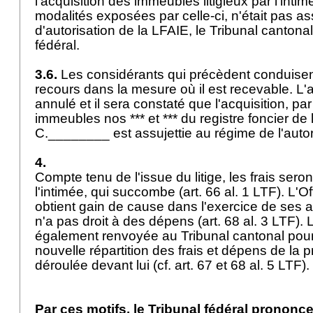
l'acquisition des immeubles litigieux par l'intim
modalités exposées par celle-ci, n'était pas as
d'autorisation de la LFAIE, le Tribunal cantonal 
fédéral.
3.6.
Les considérants qui précèdent conduisen
recours dans la mesure où il est recevable. L'a
annulé et il sera constaté que l'acquisition, par
immeubles nos *** et *** du registre foncier 
C.________ est assujettie au régime de l'auto
4.
Compte tenu de l'issue du litige, les frais sero
l'intimée, qui succombe (
art. 66 al. 1 LTF
). L'O
obtient gain de cause dans l'exercice de ses att
n'a pas droit à des dépens (
art. 68 al. 3 LTF
). 
également renvoyée au Tribunal cantonal pour
nouvelle répartition des frais et dépens de la 
déroulée devant lui (cf.
art. 67 et 68 al. 5 LTF
).
Par ces motifs, le Tribunal fédéral prononce