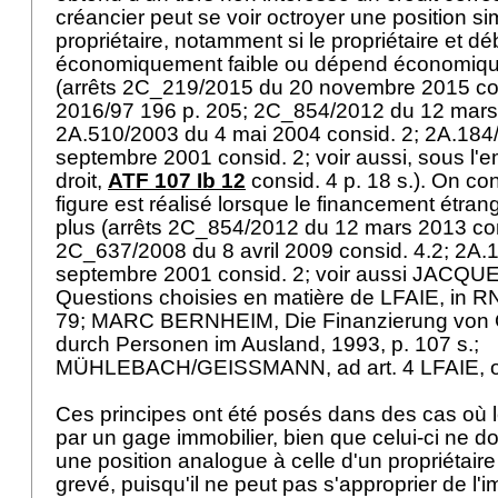
créancier peut se voir octroyer une position sim
propriétaire, notamment si le propriétaire et dé
économiquement faible ou dépend économiqu
(arrêts 2C_219/2015 du 20 novembre 2015 con
2016/97 196 p. 205; 2C_854/2012 du 12 mars 
2A.510/2003 du 4 mai 2004 consid. 2; 2A.184
septembre 2001 consid. 2; voir aussi, sous l'e
droit,
ATF 107 Ib 12
consid. 4 p. 18 s.). On co
figure est réalisé lorsque le financement étra
plus (arrêts 2C_854/2012 du 12 mars 2013 con
2C_637/2008 du 8 avril 2009 consid. 4.2; 2A.
septembre 2001 consid. 2; voir aussi JACQU
Questions choisies en matière de LFAIE, in R
79; MARC BERNHEIM, Die Finanzierung von 
durch Personen im Ausland, 1993, p. 107 s.;
MÜHLEBACH/GEISSMANN, ad
art. 4 LFAIE
, 
Ces principes ont été posés dans des cas où le
par un gage immobilier, bien que celui-ci ne 
une position analogue à celle d'un propriétaire
grevé, puisqu'il ne peut pas s'approprier de l