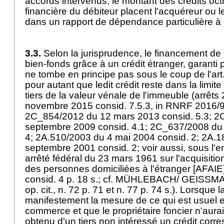
accords intervenus, le montant des crédits octr
financière du débiteur placent l'acquéreur ou 
dans un rapport de dépendance particulière à l
3.3.
Selon la jurisprudence, le financement de l
bien-fonds grâce à un crédit étranger, garanti 
ne tombe en principe pas sous le coup de l'
art
pour autant que ledit crédit reste dans la limit
tiers de la valeur vénale de l'immeuble (arrê
novembre 2015 consid. 7.5.3, in RNRF 2016/9
2C_854/2012 du 12 mars 2013 consid. 5.3; 2
septembre 2009 consid. 4.1; 2C_637/2008 du 8
4; 2A.510/2003 du 4 mai 2004 consid. 2; 2A.
septembre 2001 consid. 2; voir aussi, sous l'e
arrêté fédéral du 23 mars 1961 sur l'acquisiti
des personnes domiciliées à l'étranger [AFAIE
consid. 4 p. 18 s.; cf. MÜHLEBACH/ GEISS
op. cit., n. 72 p. 71 et n. 77 p. 74 s.). Lorsque
manifestement la mesure de ce qui est usuel 
commerce et que le propriétaire foncier n'aurai
obtenu d'un tiers non intéressé un crédit corre