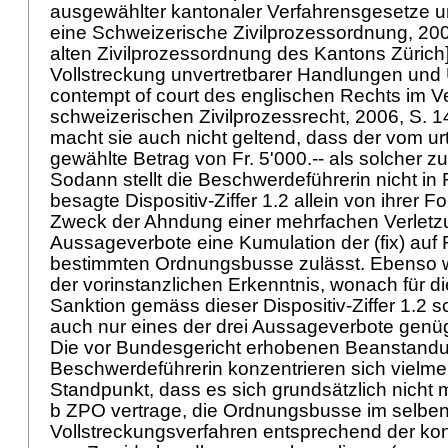
ausgewählter kantonaler Verfahrensgesetze u
eine Schweizerische Zivilprozessordnung, 200
alten Zivilprozessordnung des Kantons Züric
Vollstreckung unvertretbarer Handlungen und 
contempt of court des englischen Rechts im V
schweizerischen Zivilprozessrecht, 2006, S. 
macht sie auch nicht geltend, dass der vom ur
gewählte Betrag von Fr. 5'000.-- als solcher z
Sodann stellt die Beschwerdeführerin nicht in 
besagte Dispositiv-Ziffer 1.2 allein von ihrer 
Zweck der Ahndung einer mehrfachen Verletz
Aussageverbote eine Kumulation der (fix) auf F
bestimmten Ordnungsbusse zulässt. Ebenso we
der vorinstanzlichen Erkenntnis, wonach für 
Sanktion gemäss dieser Dispositiv-Ziffer 1.2 
auch nur eines der drei Aussageverbote genügt
Die vor Bundesgericht erhobenen Beanstand
Beschwerdeführerin konzentrieren sich vielme
Standpunkt, dass es sich grundsätzlich nicht mi
b ZPO vertrage, die Ordnungsbusse im selbe
Vollstreckungsverfahren entsprechend der kon