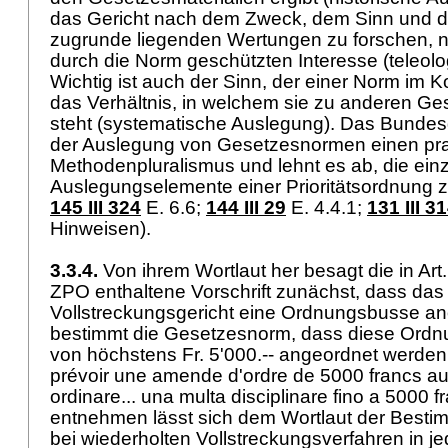
das Gericht nach dem Zweck, dem Sinn und 
zugrunde liegenden Wertungen zu forschen, 
durch die Norm geschützten Interesse (teleol
Wichtig ist auch der Sinn, der einer Norm im 
das Verhältnis, in welchem sie zu anderen Ge
steht (systematische Auslegung). Das Bundesg
der Auslegung von Gesetzesnormen einen pr
Methodenpluralismus und lehnt es ab, die ein
Auslegungselemente einer Prioritätsordnung zu
145 III 324
E. 6.6;
144 III 29
E. 4.4.1;
131 III 3
Hinweisen).
3.3.4.
Von ihrem Wortlaut her besagt die in Art.
ZPO enthaltene Vorschrift zunächst, dass das
Vollstreckungsgericht eine Ordnungsbusse an
bestimmt die Gesetzesnorm, dass diese Ordn
von höchstens Fr. 5'000.-- angeordnet werden da
prévoir une amende d'ordre de 5000 francs au p
ordinare... una multa disciplinare fino a 5000 fr
entnehmen lässt sich dem Wortlaut der Besti
bei wiederholten Vollstreckungsverfahren in j