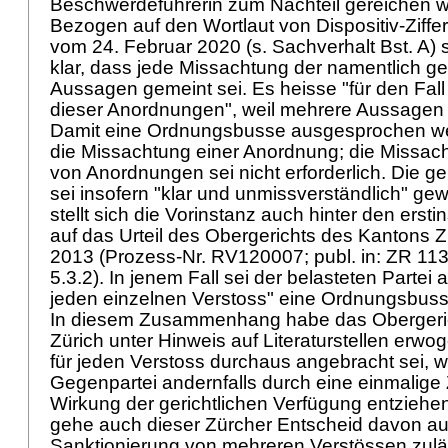
Beschwerdeführerin zum Nachteil gereichen 
Bezogen auf den Wortlaut von Dispositiv-Ziffe
vom 24. Februar 2020 (s. Sachverhalt Bst. A) s
klar, dass jede Missachtung der namentlich g
Aussagen gemeint sei. Es heisse "für den Fal
dieser Anordnungen", weil mehrere Aussagen
Damit eine Ordnungsbusse ausgesprochen w
die Missachtung einer Anordnung; die Missac
von Anordnungen sei nicht erforderlich. Die g
sei insofern "klar und unmissverständlich" g
stellt sich die Vorinstanz auch hinter den erst
auf das Urteil des Obergerichts des Kantons Z
2013 (Prozess-Nr. RV120007; publ. in: ZR 113
5.3.2). In jenem Fall sei der belasteten Partei 
jeden einzelnen Verstoss" eine Ordnungsbus
In diesem Zusammenhang habe das Obergeri
Zürich unter Hinweis auf Literaturstellen erw
für jeden Verstoss durchaus angebracht sei, we
Gegenpartei andernfalls durch eine einmalige
Wirkung der gerichtlichen Verfügung entziehen
gehe auch dieser Zürcher Entscheid davon au
Sanktionierung von mehreren Verstössen zuläs