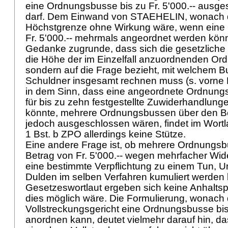
eine Ordnungsbusse bis zu Fr. 5'000.-- ausg
darf. Dem Einwand von STAEHELIN, wonach d
Höchstgrenze ohne Wirkung wäre, wenn ein
Fr. 5'000.-- mehrmals angeordnet werden könnt
Gedanke zugrunde, dass sich die gesetzliche
die Höhe der im Einzelfall anzuordnenden Or
sondern auf die Frage bezieht, mit welchem B
Schuldner insgesamt rechnen muss (s. vorne E
in dem Sinn, dass eine angeordnete Ordnungs
für bis zu zehn festgestellte Zuwiderhandlung
könnte, mehrere Ordnungsbussen über den Bet
jedoch ausgeschlossen wären, findet im Wortla
1 Bst. b ZPO allerdings keine Stütze.
Eine andere Frage ist, ob mehrere Ordnungs
Betrag von Fr. 5'000.-- wegen mehrfacher Wi
eine bestimmte Verpflichtung zu einem Tun, U
Dulden im selben Verfahren kumuliert werde
Gesetzeswortlaut ergeben sich keine Anhaltsp
dies möglich wäre. Die Formulierung, wonach
Vollstreckungsgericht eine Ordnungsbusse bis 
anordnen kann, deutet vielmehr darauf hin, da