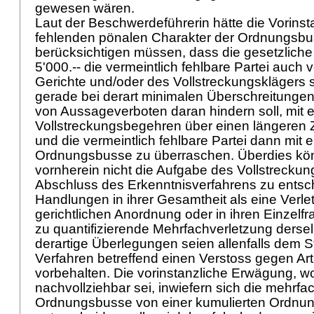
gewesen wären.
Laut der Beschwerdeführerin hätte die Vorin
fehlenden pönalen Charakter der Ordnungsb
berücksichtigen müssen, dass die gesetzliche
5'000.-- die vermeintlich fehlbare Partei auch v
Gerichte und/oder des Vollstreckungsklägers
gerade bei derart minimalen Überschreitunge
von Aussageverboten daran hindern soll, mit 
Vollstreckungsbegehren über einen längeren 
und die vermeintlich fehlbare Partei dann mit 
Ordnungsbusse zu überraschen. Überdies kö
vornherein nicht die Aufgabe des Vollstreckun
Abschluss des Erkenntnisverfahrens zu entsc
Handlungen in ihrer Gesamtheit als eine Verle
gerichtlichen Anordnung oder in ihren Einzel
zu quantifizierende Mehrfachverletzung dersel
derartige Überlegungen seien allenfalls dem St
Verfahren betreffend einen Verstoss gegen
Ar
vorbehalten. Die vorinstanzliche Erwägung, w
nachvollziehbar sei, inwiefern sich die mehrf
Ordnungsbusse von einer kumulierten Ordnu