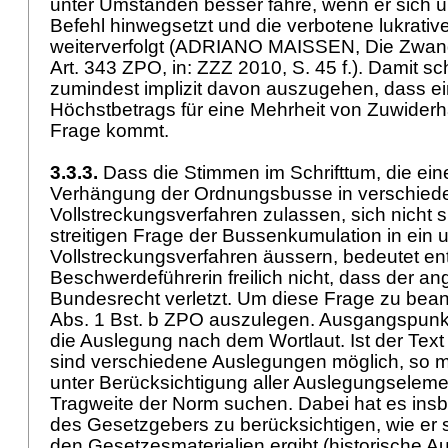
unter Umständen besser fahre, wenn er sich ü
Befehl hinwegsetzt und die verbotene lukrative 
weiterverfolgt (ADRIANO MAISSEN, Die Zwan
Art. 343 ZPO
, in: ZZZ 2010, S. 45 f.). Damit
zumindest implizit davon auszugehen, dass e
Höchstbetrags für eine Mehrheit von Zuwiderh
Frage kommt.
3.3.3.
Dass die Stimmen im Schrifttum, die ei
Verhängung der Ordnungsbusse in verschied
Vollstreckungsverfahren zulassen, sich nicht s
streitigen Frage der Bussenkumulation in ein
Vollstreckungsverfahren äussern, bedeutet e
Beschwerdeführerin freilich nicht, dass der a
Bundesrecht verletzt. Um diese Frage zu beant
Abs. 1 Bst. b ZPO auszulegen. Ausgangspunkt
die Auslegung nach dem Wortlaut. Ist der Text 
sind verschiedene Auslegungen möglich, so m
unter Berücksichtigung aller Auslegungselem
Tragweite der Norm suchen. Dabei hat es ins
des Gesetzgebers zu berücksichtigen, wie er 
den Gesetzesmaterialien ergibt (historische A