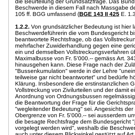
die Beurteilung der Grundsatzfrage. Das Bunde
Beschwerde in diesem Fall nach Massgabe d
105 ff. BGG
umfassend (
BGE 143 II 425
E. 1.
1.2.2.
Von grundsätzlicher Bedeutung ist hier l
Beschwerdeführerin die vom Bundesgericht bi
beantwortete Rechtsfrage, ob das Vollstreckun
mehrfacher Zuwiderhandlung gegen eine geric
ein und demselben Vollstreckungsverfahren ü
Maximalbusse von Fr. 5'000.-- gemäss Art. 34
hinausgehen kann. Diese Frage nach der Zuläs
"Bussenkumulation" werde in der Lehre "uneinh
teilweise gar nicht beantwortet" und bedürfe hö
Klärung. Insbesondere die erstinstanzlichen Ge
Vollstreckung von Zivilurteilen und der damit
Anordnung von Ordnungsbussen regelmässig k
die Beantwortung der Frage für die Gerichtspr
"wegleitender Bedeutung" sei. Angesichts der
Obergrenze von Fr. 5'000.-- sei ausserdem un
die besagte Rechtsfrage dem Bundesgericht 
vorgelegt werden wird", weshalb die Beschwer
auch unter diesem Blickwinkel gestützt auf Art.