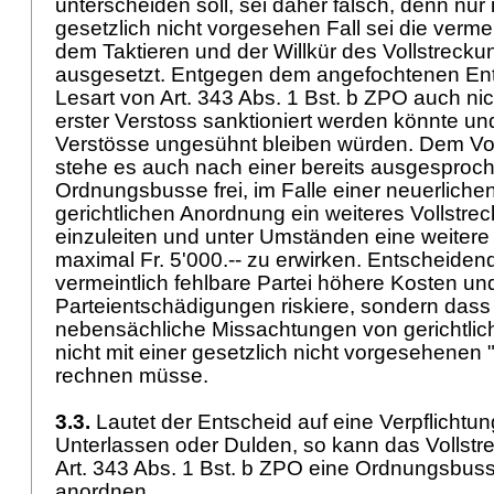
unterscheiden soll, sei daher falsch, denn nur 
gesetzlich nicht vorgesehen Fall sei die vermei
dem Taktieren und der Willkür des Vollstrecku
ausgesetzt. Entgegen dem angefochtenen Ent
Lesart von Art. 343 Abs. 1 Bst. b ZPO auch nic
erster Verstoss sanktioniert werden könnte und
Verstösse ungesühnt bleiben würden. Dem Vol
stehe es auch nach einer bereits ausgesproc
Ordnungsbusse frei, im Falle einer neuerlich
gerichtlichen Anordnung ein weiteres Vollstre
einzuleiten und unter Umständen eine weite
maximal Fr. 5'000.-- zu erwirken. Entscheidend
vermeintlich fehlbare Partei höhere Kosten un
Parteientschädigungen riskiere, sondern dass 
nebensächliche Missachtungen von gerichtli
nicht mit einer gesetzlich nicht vorgesehene
rechnen müsse.
3.3.
Lautet der Entscheid auf eine Verpflichtu
Unterlassen oder Dulden, so kann das Vollstr
Art. 343 Abs. 1 Bst. b ZPO eine Ordnungsbusse
anordnen.