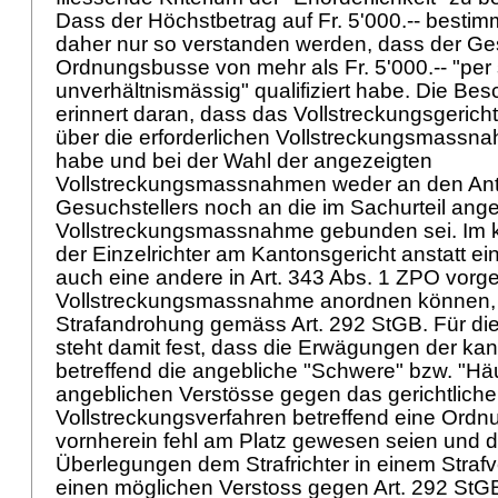
Dass der Höchstbetrag auf Fr. 5'000.-- bestim
daher nur so verstanden werden, dass der Ge
Ordnungsbusse von mehr als Fr. 5'000.-- "per 
unverhältnismässig" qualifiziert habe. Die Be
erinnert daran, dass das Vollstreckungsgeric
über die erforderlichen Vollstreckungsmassn
habe und bei der Wahl der angezeigten
Vollstreckungsmassnahmen weder an den Ant
Gesuchstellers noch an die im Sachurteil ang
Vollstreckungsmassnahme gebunden sei. Im ko
der Einzelrichter am Kantonsgericht anstatt 
auch eine andere in
Art. 343 Abs. 1 ZPO
vorg
Vollstreckungsmassnahme anordnen können, 
Strafandrohung gemäss
Art. 292 StGB
. Für d
steht damit fest, dass die Erwägungen der ka
betreffend die angebliche "Schwere" bzw. "Häu
angeblichen Verstösse gegen das gerichtliche
Vollstreckungsverfahren betreffend eine Ord
vornherein fehl am Platz gewesen seien und d
Überlegungen dem Strafrichter in einem Strafv
einen möglichen Verstoss gegen
Art. 292 StG