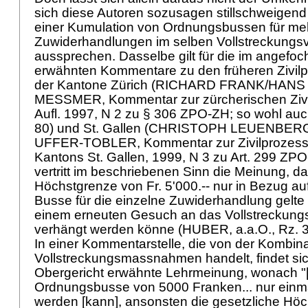
sich diese Autoren sozusagen stillschweigend f
einer Kumulation von Ordnungsbussen für me
Zuwiderhandlungen im selben Vollstreckungs
aussprechen. Dasselbe gilt für die im angefo
erwähnten Kommentare zu den früheren Zivi
der Kantone Zürich (RICHARD FRANK/HAN
MESSMER, Kommentar zur zürcherischen Zivi
Aufl. 1997, N 2 zu
§ 306 ZPO
-ZH; so wohl auc
80) und St. Gallen (CHRISTOPH LEUENBE
UFFER-TOBLER, Kommentar zur Zivilprozes
Kantons St. Gallen, 1999, N 3 zu
Art. 299 ZPO
vertritt im beschriebenen Sinn die Meinung, da
Höchstgrenze von Fr. 5'000.-- nur in Bezug au
Busse für die einzelne Zuwiderhandlung gelte
einem erneuten Gesuch an das Vollstreckungs
verhängt werden könne (HUBER, a.a.O., Rz. 
In einer Kommentarstelle, die von der Kombin
Vollstreckungsmassnahmen handelt, findet si
Obergericht erwähnte Lehrmeinung, wonach "[e
Ordnungsbusse von 5000 Franken... nur einm
werden [kann], ansonsten die gesetzliche Hö