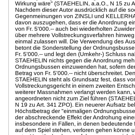
Wirkung wäre" (STAEHELIN, a.a.O., N 15 zu
A
Nachdem dieser Autor ausdrücklich auf die s
Gegenmeinungen von ZINSLI und KELLERHALS
davon auszugehen, dass er die Anordnung e
von Fr. 5'000.-- auch bei wiederholten Zuwid
über mehrere Vollstreckungsverfahren hinweg
einmal zulassen will. Die Verwendung des Aus
betont die Sonderstellung der Ordnungsbusse
Fr. 5'000.-- und legt den (Umkehr-) Schluss n
STAEHELIN nichts gegen die Anordnung meh
Ordnungsbussen einzuwenden hat, sofern d
Betrag von Fr. 5'000.-- nicht überschreitet. De
STAEHELIN steht als Grundsatz fest, dass v
Vollstreckungsgericht in einem zweiten Entsc
weiterer Massnahmen verlangt werden kann, w
angeordneten nicht zum Ziel führen (STAEHEL
N 19 zu
Art. 341 ZPO
). Ein neuerer Aufsatz b
Höchstbetrag der "einmaligen Ordnungsbusse
der abschreckende Effekt der Androhung eine
insbesondere in Fällen, in denen bedeutende f
auf dem Spiel stehen, verloren gehen könne 