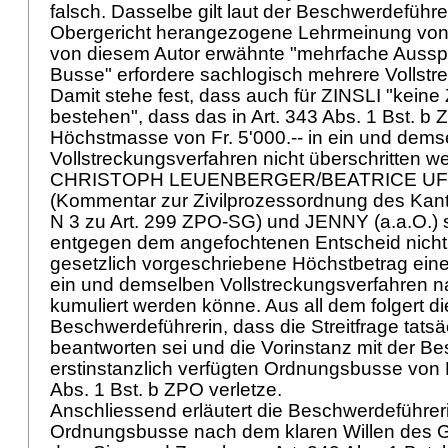
falsch. Dasselbe gilt laut der Beschwerdeführe
Obergericht herangezogene Lehrmeinung von 
von diesem Autor erwähnte "mehrfache Aussp
Busse" erfordere sachlogisch mehrere Vollstr
Damit stehe fest, dass auch für ZINSLI "keine
bestehen", dass das in Art. 343 Abs. 1 Bst. 
Höchstmasse von Fr. 5'000.-- in ein und dems
Vollstreckungsverfahren nicht überschritten w
CHRISTOPH LEUENBERGER/BEATRICE U
(Kommentar zur Zivilprozessordnung des Kant
N 3 zu
Art. 299 ZPO
-SG) und JENNY (a.a.O.) 
entgegen dem angefochtenen Entscheid nicht 
gesetzlich vorgeschriebene Höchstbetrag ein
ein und demselben Vollstreckungsverfahren n
kumuliert werden könne. Aus all dem folgert di
Beschwerdeführerin, dass die Streitfrage tatsä
beantworten sei und die Vorinstanz mit der Be
erstinstanzlich verfügten Ordnungsbusse von Fr
Abs. 1 Bst. b ZPO verletze.
Anschliessend erläutert die Beschwerdeführer
Ordnungsbusse nach dem klaren Willen des 