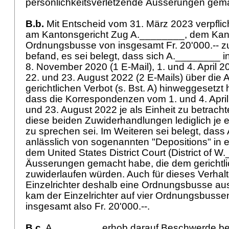
persönlichkeitsverletzende Äusserungen ge
B.b.
Mit Entscheid vom 31. März 2023 verpflich
am Kantonsgericht Zug A.________, dem Kan
Ordnungsbusse von insgesamt Fr. 20'000.-- z
befand, es sei belegt, dass sich A.________ 
8. November 2020 (1 E-Mail), 1. und 4. April 2
22. und 23. August 2022 (2 E-Mails) über die
gerichtlichen Verbot (s. Bst. A) hinweggesetzt
dass die Korrespondenzen vom 1. und 4. Apri
und 23. August 2022 je als Einheit zu betracht
diese beiden Zuwiderhandlungen lediglich je
zu sprechen sei. Im Weiteren sei belegt, das
anlässlich von sogenannten "Depositions" in 
dem United States District Court (District of 
Äusserungen gemacht habe, die dem gerichtli
zuwiderlaufen würden. Auch für dieses Verhal
Einzelrichter deshalb eine Ordnungsbusse au
kam der Einzelrichter auf vier Ordnungsbussen 
insgesamt also Fr. 20'000.--.
B.c.
A.________ erhob darauf Beschwerde be