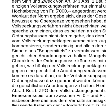
dem Sinn und Zweck von Art. 343 Abs. 1 Bst.
einzigen Vollstreckungsverfahren nur einmal u
Höchstbetrag von Fr. 5'000.-- angeordnet wer
Wortlaut der Norm ergebe sich, dass der Ges
bewusst eine Obergrenze vorgesehen habe, di
Vollstreckungsverfahren nicht überschritten w
spreche zum einen, dass es bei den an den S
Ordnungsbussen nicht darum gehe, das dem V
vom Vollstreckungsbeklagten vermeintlich zug
kompensieren, sondern einzig und allein daru
Sinne eines "Beugemittels" zu veranlassen, si
gerichtlichen Anordnungen zu halten. Mangel
Charakters der Ordnungsbusse könne es mith
gehen, wie häufig der Vollstreckungsbeklagte 
gegen eine gerichtliche Anordnung verstosse
komme es darauf an, ob der Vollstreckungsgeg
Ordnungsbusse dazu gebracht werden könne, 
die gerichtlichen Anordnungen zu halten. Hierf
Abs. 1 Bst. b ZPO dem Vollstreckungsgericht 
Ermessensspielraum zwischen Fr. 0.-- und Fr. 
insbesondere das aus dem Verhältnismässigk
fliessende Kriterium der "Erforderlichkeit" zu b