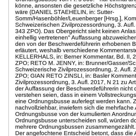
könne, ansonsten die gesetzliche Höchstgre
wäre (DANIEL STAEHELIN, in: Sutter-
Somm/Hasenböhler/Leuenberger [Hrsg.], Kom
Schweizerischen Zivilprozessordnung, 3. Aufl
343 ZPO
). Das Obergericht sieht keinen Anlas
einhellig vertretenen" Auffassung abzuweichen
den von der Beschwerdeführerin erhobenen 
erläutert, weshalb verschiedene Kommentars
KELLERHALS, in: Berner Kommentar, Bd. II, 
ZPO
; RETO M. JENNY, in: Brunner/Gasser/Sc
Schweizerische Zivilprozessordnung, 2. Aufl.
ZPO
; GIAN RETO ZINSLI, in: Basler Komment
Zivilprozessordnung, 3. Aufl. 2017, N 21 zu
Ar
der Auffassung der Beschwerdeführerin nicht
verstehen seien, dass in einem Vollstreckungs
eine Ordnungsbusse auferlegt werden kann. Z
nachvollziehbar, inwiefern sich die mehrfache
Ordnungsbusse von der kumulierten Anordnun
Ordnungsbusse unterscheiden soll, würden do
mehrere Ordnungsbussen zusammengezählt
Der angefochtene Entscheid betont, dass die