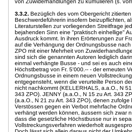
von Zuwiderhandlungen zu kumulieren (s. vor
3.3.2.
Bezüglich des vom Obergericht zitierten 
Beschwerdeführerin insofern beizupflichten, al
Literaturstellen zur vorliegenden Streitfrage jed
bejahenden Sinn eine "praktisch einhellige" 
Ausdruck kommt. In ihren Erörterungen zur Fra
auf die Verhängung der Ordnungsbusse nach Ar
ZPO mit einer Mehrheit von Zuwiderhandlung
sind sich die genannten Autoren lediglich darin
einmal verhängte Busse - und sei es auch ein
Höchstbetrag von Fr. 5'000.-- - der erneuten 
Ordnungsbusse in einem neuen Vollstreckungs
entgegensteht, wenn die verurteilte Person dem
nicht nachkommt (KELLERHALS, a.a.O., N 51 
343 ZPO
). JENNY (a.a.O., N 15 zu
Art. 343 Z
(a.a.O., N 21 zu
Art. 343 ZPO
), denen zufolge 
Verstössen gegen ein Verbot mehrfache Ord
verhängt werden können, äussern sich zwar n
dass die gesetzliche Höchstbusse nur in sepa
Vollstreckungsverfahren wiederholt ausgesp
Doch lässt sich allein daraus nicht der Umkeh