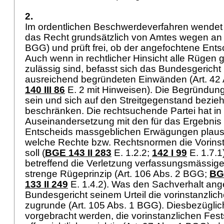
2.
Im ordentlichen Beschwerdeverfahren wendet
das Recht grundsätzlich von Amtes wegen an 
BGG
) und prüft frei, ob der angefochtene Ents
Auch wenn in rechtlicher Hinsicht alle Rügen 
zulässig sind, befasst sich das Bundesgericht 
ausreichend begründeten Einwänden (
Art. 4
140 III 86
E. 2 mit Hinweisen). Die Begründu
sein und sich auf den Streitgegenstand bezie
beschränken. Die rechtsuchende Partei hat in 
Auseinandersetzung mit den für das Ergebni
Entscheids massgeblichen Erwägungen plausi
welche Rechte bzw. Rechtsnormen die Vorinst
soll (
BGE 143 II 283
E. 1.2.2
;
142 I 99
E. 1.7.1
betreffend die Verletzung verfassungsmässiger
strenge Rügeprinzip (
Art. 106 Abs. 2 BGG
;
BG
133 II 249
E. 1.4.2). Was den Sachverhalt ange
Bundesgericht seinem Urteil die vorinstanzlic
zugrunde (
Art. 105 Abs. 1 BGG
). Diesbezügli
vorgebracht werden, die vorinstanzlichen Fest