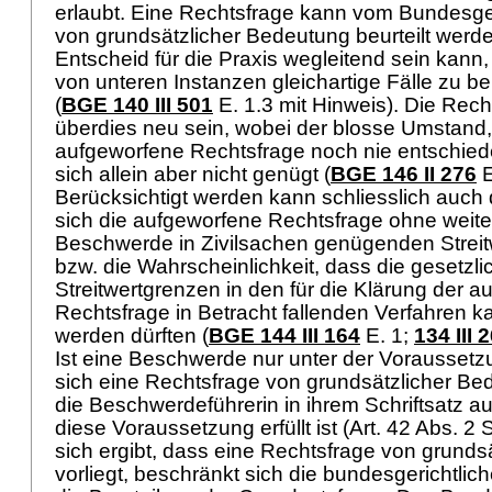
erlaubt. Eine Rechtsfrage kann vom Bundesge
von grundsätzlicher Bedeutung beurteilt werd
Entscheid für die Praxis wegleitend sein kann
von unteren Instanzen gleichartige Fälle zu be
(
BGE 140 III 501
E. 1.3 mit Hinweis). Die Rec
überdies neu sein, wobei der blosse Umstand,
aufgeworfene Rechtsfrage noch nie entschiede
sich allein aber nicht genügt (
BGE 146 II 276
E
Berücksichtigt werden kann schliesslich auch 
sich die aufgeworfene Rechtsfrage ohne weiter
Beschwerde in Zivilsachen genügenden Streitw
bzw. die Wahrscheinlichkeit, dass die gesetzl
Streitwertgrenzen in den für die Klärung der 
Rechtsfrage in Betracht fallenden Verfahren ka
werden dürften (
BGE 144 III 164
E. 1;
134 III 
Ist eine Beschwerde nur unter der Voraussetz
sich eine Rechtsfrage von grundsätzlicher Bede
die Beschwerdeführerin in ihrem Schriftsatz 
diese Voraussetzung erfüllt ist (
Art. 42 Abs. 2
sich ergibt, dass eine Rechtsfrage von grunds
vorliegt, beschränkt sich die bundesgerichtlich