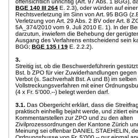
offensichtlich unrichtig (
Art. 97 Abs. 1 BGG
), d
BGE 140 III 264
E. 2.3), oder würden auf eine
Rechtsverletzung im Sinn von
Art. 95 BGG
(z.
Verletzung von
Art. 29 Abs. 2 BV
oder
Art. 8 
5A_374/2010 vom 9. Juli 2010 E. 1). In der Be
darzutun, inwiefern die Behebung der gerügte
Ausgang des Verfahrens entscheidend sein k
BGG
;
BGE 135 I 19
E. 2.2.2).
3.
Streitig ist, ob die Beschwerdeführerin gestützt
Bst. b ZPO für vier Zuwiderhandlungen gegen 
Verbot (s. Sachverhalt Bst. A und B) im selben
Vollstreckungsverfahren mit einer Ordnungsbu
(4 x Fr. 5'000.--) belegt werden darf.
3.1.
Das Obergericht erklärt, dass die Streitfra
praktisch einhellig bejaht werde, und zitiert e
Kommentarstellen zur ZPO und zu den alten
Zivilprozessordnungen der Kantone Zürich und
Meinung sei offenbar DANIEL STAEHELIN, de
Ordnungsbusse von Fr. 5'000.-- nur einmal a