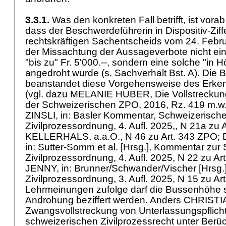
3.3.1.
Was den konkreten Fall betrifft, ist vora
dass der Beschwerdeführerin in Dispositiv-Ziff
rechtskräftigen Sachentscheids vom 24. Febru
der Missachtung der Aussageverbote nicht e
"bis zu" Fr. 5'000.--, sondern eine solche "in H
angedroht wurde (s. Sachverhalt Bst. A). Die
beanstandet diese Vorgehensweise des Erkenn
(vgl. dazu MELANIE HUBER, Die Vollstreckung
der Schweizerischen ZPO, 2016, Rz. 419 m.
ZINSLI, in: Basler Kommentar, Schweizerisch
Zivilprozessordnung, 4. Aufl. 2025,, N 21a zu
KELLERHALS, a.a.O., N 46 zu
Art. 343 ZPO
;
in: Sutter-Somm et al. [Hrsg.], Kommentar zur
Zivilprozessordnung, 4. Aufl. 2025, N 22 zu
Ar
JENNY, in: Brunner/Schwander/Vischer [Hrsg.
Zivilprozessordnung, 3. Aufl. 2025, N 15 zu
Ar
Lehrmeinungen zufolge darf die Bussenhöhe s
Androhung beziffert werden. Anders CHRIST
Zwangsvollstreckung von Unterlassungspflich
schweizerischen Zivilprozessrecht unter Berü