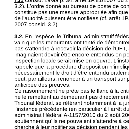
I 31
consid. 2a/aa p. 34; arrêt 1P.81/2007 du 
3.2). L'ordre donné au bureau de poste de con
constitue pas une mesure appropriée afin qu
de l'autorité puissent être notifiées (cf. arrêt
2007 consid. 3.2).
3.2.
En l'espèce, le Tribunal administratif fédér
vain que les recourants ont tenté de démontrer
pas s'attendre à recevoir la décision de l'OFT, 
imaginaient devoir être encore entendus en p
inspection locale serait mise en oeuvre. L'ins
rappelé que la procédure d'opposition n'impli
nécessairement le droit d'être entendu oralemen
peut, par ailleurs, renoncer à un transport sur
anticipée des preuves.
Ce raisonnement ne prête pas le flanc à la crit
ne le remettent au demeurant pas directement
Tribunal fédéral, se référant notamment à la j
l'instance précédente (en particulier à l'arrêt d
administratif fédéral A-1157/2010 du 2 août 200
soutiennent qu'ils ne pouvaient s'attendre à ce 
cherche à leur notifier sa décision pendant le