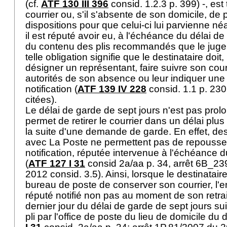
(cf.
ATF 130 III 396
consid. 1.2.3 p. 399) -, est
courrier ou, s'il s'absente de son domicile, de
dispositions pour que celui-ci lui parvienne n
il est réputé avoir eu, à l'échéance du délai 
du contenu des plis recommandés que le juge 
telle obligation signifie que le destinataire doit
désigner un représentant, faire suivre son courr
autorités de son absence ou leur indiquer un
notification (
ATF 139 IV 228
consid. 1.1 p. 230
citées).
Le délai de garde de sept jours n'est pas pro
permet de retirer le courrier dans un délai plu
la suite d'une demande de garde. En effet, des
avec La Poste ne permettent pas de repousser
notification, réputée intervenue à l'échéance d
(
ATF 127 I 31
consid 2a/aa p. 34, arrêt 6B_2
2012 consid. 3.5). Ainsi, lorsque le destinatair
bureau de poste de conserver son courrier, l
réputé notifié non pas au moment de son retrait 
dernier jour du délai de garde de sept jours su
pli par l'office de poste du lieu de domicile du d