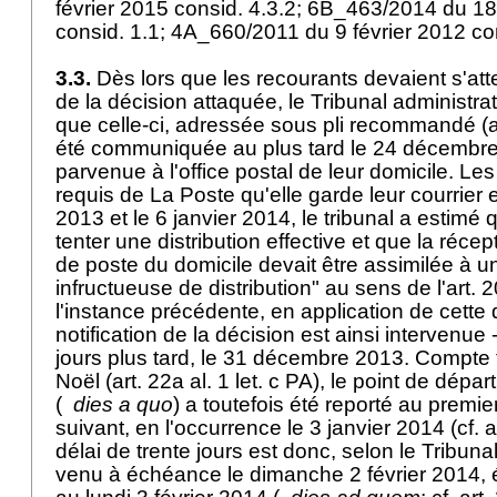
février 2015 consid. 4.3.2; 6B_463/2014 du 
consid. 1.1; 4A_660/2011 du 9 février 2012 con
3.3.
Dès lors que les recourants devaient s'atte
de la décision attaquée, le Tribunal administrat
que celle-ci, adressée sous pli recommandé (act
été communiquée au plus tard le 24 décembre 
parvenue à l'office postal de leur domicile. Le
requis de La Poste qu'elle garde leur courrier
2013 et le 6 janvier 2014, le tribunal a estimé qu
tenter une distribution effective et que la récepti
de poste du domicile devait être assimilée à un
infructueuse de distribution" au sens de l'art. 2
l'instance précédente, en application de cette d
notification de la décision est ainsi intervenue -
jours plus tard, le 31 décembre 2013. Compte 
Noël (
art. 22a al. 1 let
. c PA), le point de dépar
(
dies a quo
) a toutefois été reporté au premie
suivant, en l'occurrence le 3 janvier 2014 (cf.
a
délai de trente jours est donc, selon le Tribunal
venu à échéance le dimanche 2 février 2014,