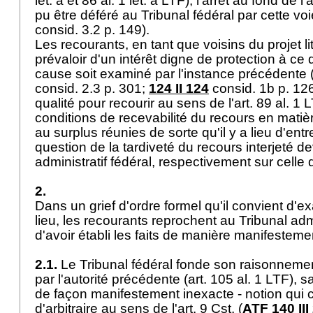
let. a et 86 al. 1 let. a LTF), l'arrêt au fond de l
pu être déféré au Tribunal fédéral par cette voi
consid. 3.2 p. 149).
Les recourants, en tant que voisins du projet l
prévaloir d'un intérêt digne de protection à ce 
cause soit examiné par l'instance précédente 
consid. 2.3 p. 301;
124 II 124
consid. 1b p. 126)
qualité pour recourir au sens de l'
art. 89 al. 1 
conditions de recevabilité du recours en matièr
au surplus réunies de sorte qu'il y a lieu d'entr
question de la tardiveté du recours interjeté de
administratif fédéral, respectivement sur celle 
2.
Dans un grief d'ordre formel qu'il convient d'
lieu, les recourants reprochent au Tribunal admi
d'avoir établi les faits de manière manifestem
2.1.
Le Tribunal fédéral fonde son raisonnement 
par l'autorité précédente (
art. 105 al. 1 LTF
), s
de façon manifestement inexacte - notion qui 
d'arbitraire au sens de l'
art. 9 Cst.
(
ATF 140 III