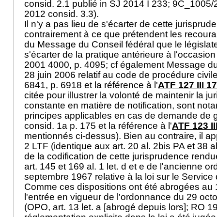
consid. 2.1 publié in SJ 2014 I 233; 9C_100
2012 consid. 3.3).
Il n'y a pas lieu de s'écarter de cette jurisprud
contrairement à ce que prétendent les recouran
du Message du Conseil fédéral que le législat
s'écarter de la pratique antérieure à l'occasion
2001 4000, p. 4095; cf également Message du
28 juin 2006 relatif au code de procédure civi
6841, p. 6918 et la référence à l'
ATF 127 III 1
citée pour illustrer la volonté de maintenir la j
constante en matière de notification, sont no
principes applicables en cas de demande de ga
consid. 1a p. 175 et la référence à l'
ATF 123 II
mentionnés ci-dessus). Bien au contraire, il app
2 LTF
(identique aux
art. 20 al. 2bis PA
et 38 a
de la codification de cette jurisprudence rend
art. 145 et 169 al. 1 let
. d et e de l'ancienne o
septembre 1967 relative à la loi sur le Servic
Comme ces dispositions ont été abrogées au 
l'entrée en vigueur de l'ordonnance du 29 oct
(OPO, art. 13 let. a [abrogé depuis lors]; RO 