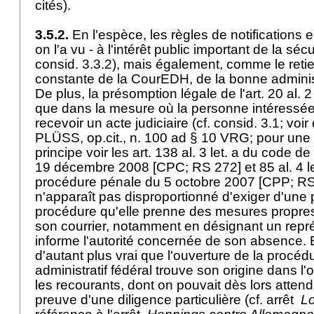
cités).
3.5.2.
En l'espèce, les règles de notifications
on l'a vu - à l'intérêt public important de la sécur
consid. 3.3.2), mais également, comme le retie
constante de la CourEDH, de la bonne administr
De plus, la présomption légale de l'art. 20 al. 
que dans la mesure où la personne intéressée 
recevoir un acte judiciaire (cf. consid. 3.1; 
PLÜSS, op.cit., n. 100 ad § 10 VRG; pour une 
principe voir les art. 138 al. 3 let. a du code d
19 décembre 2008 [CPC; RS 272] et 85 al. 4 l
procédure pénale du 5 octobre 2007 [CPP; RS 31
n'apparaît pas disproportionné d'exiger d'une 
procédure qu'elle prenne des mesures propres 
son courrier, notamment en désignant un repré
informe l'autorité concernée de son absence. E
d'autant plus vrai que l'ouverture de la procéd
administratif fédéral trouve son origine dans l
les recourants, dont on pouvait dès lors attend
preuve d'une diligence particulière (cf. arrêt
Lo