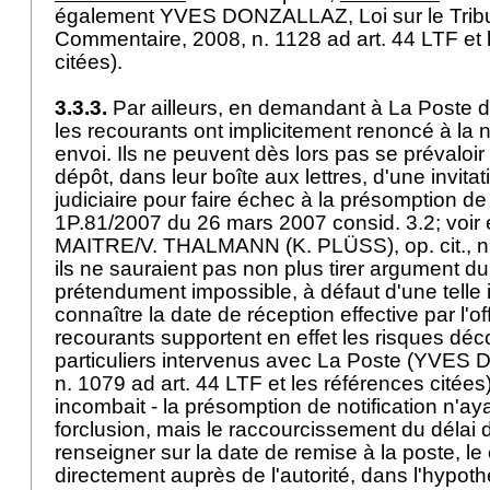
également YVES DONZALLAZ, Loi sur le Tribu
Commentaire, 2008, n. 1128 ad
art. 44 LTF
et 
citées).
3.3.3.
Par ailleurs, en demandant à La Poste de
les recourants ont implicitement renoncé à la no
envoi. Ils ne peuvent dès lors pas se prévaloi
dépôt, dans leur boîte aux lettres, d'une invitati
judiciaire pour faire échec à la présomption de n
1P.81/2007 du 26 mars 2007 consid. 3.2; voir
MAITRE/V. THALMANN (K. PLÜSS), op. cit., n
ils ne sauraient pas non plus tirer argument du fa
prétendument impossible, à défaut d'une telle i
connaître la date de réception effective par l'of
recourants supportent en effet les risques dé
particuliers intervenus avec La Poste (YVES 
n. 1079 ad
art. 44 LTF
et les références citées),
incombait - la présomption de notification n'ay
forclusion, mais le raccourcissement du délai 
renseigner sur la date de remise à la poste, l
directement auprès de l'autorité, dans l'hypot