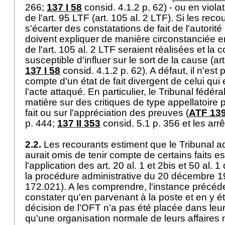
266;
137 I 58
consid. 4.1.2 p. 62) - ou en viola
de l'
art. 95 LTF
(
art. 105 al. 2 LTF
). Si les rec
s'écarter des constatations de fait de l'autorité
doivent expliquer de manière circonstanciée en
de l'
art. 105 al. 2 LTF
seraient réalisées et la c
susceptible d'influer sur le sort de la cause (
ar
137 I 58
consid. 4.1.2 p. 62). A défaut, il n'est 
compte d'un état de fait divergent de celui qu
l'acte attaqué. En particulier, le Tribunal fédér
matière sur des critiques de type appellatoire p
fait ou sur l'appréciation des preuves (
ATF 139
p. 444;
137 II 353
consid. 5.1 p. 356 et les arrê
2.2.
Les recourants estiment que le Tribunal adm
aurait omis de tenir compte de certains faits es
l'application des art. 20 al. 1 et 2bis et 50 al. 1
la procédure administrative du 20 décembre 
172.021). A les comprendre, l'instance précéd
constater qu'en parvenant à la poste et en y ét
décision de l'OFT n'a pas été placée dans leu
qu'une organisation normale de leurs affaires 