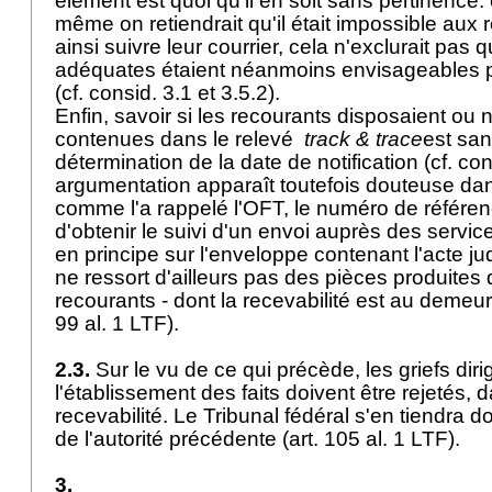
élément est quoi qu'il en soit sans pertinence:
même on retiendrait qu'il était impossible aux 
ainsi suivre leur courrier, cela n'exclurait pas
adéquates étaient néanmoins envisageables p
(cf. consid. 3.1 et 3.5.2).
Enfin, savoir si les recourants disposaient ou
contenues dans le relevé
track & trace
est san
détermination de la date de notification (cf. cons
argumentation apparaît toutefois douteuse da
comme l'a rappelé l'OFT, le numéro de référe
d'obtenir le suivi d'un envoi auprès des servi
en principe sur l'enveloppe contenant l'acte judi
ne ressort d'ailleurs pas des pièces produites
recourants - dont la recevabilité est au demeur
99 al. 1 LTF
).
2.3.
Sur le vu de ce qui précède, les griefs diri
l'établissement des faits doivent être rejetés,
recevabilité. Le Tribunal fédéral s'en tiendra 
de l'autorité précédente (
art. 105 al. 1 LTF
).
3.