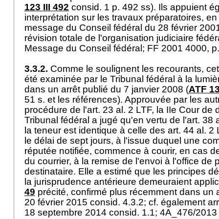
123 III 492
consid. 1 p. 492 ss). Ils appuient é
interprétation sur les travaux préparatoires, en 
message du Conseil fédéral du 28 février 200
révision totale de l'organisation judiciaire fédér
Message du Conseil fédéral; FF 2001 4000, p
3.3.2.
Comme le soulignent les recourants, cet
été examinée par le Tribunal fédéral à la lumiè
dans un arrêt publié du 7 janvier 2008 (
ATF 13
51 s. et les références). Approuvée par les aut
procédure de l'
art. 23 al. 2 LTF
, la IIe Cour de 
Tribunal fédéral a jugé qu'en vertu de l'
art. 38
la teneur est identique à celle des
art. 44 al. 2
le délai de sept jours, à l'issue duquel une c
réputée notifiée, commence à courir, en cas
du courrier, à la remise de l'envoi à l'office de
destinataire. Elle a estimé que les principes d
la jurisprudence antérieure demeuraient applic
49
précité, confirmé plus récemment dans un 
20 février 2015 consid. 4.3.2; cf. également 
18 septembre 2014 consid. 1.1; 4A_476/2013 