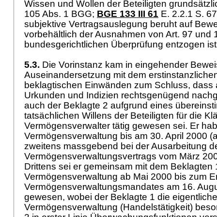
Wissen und Wollen der Beteiligten grundsätzli
105 Abs. 1 BGG
;
BGE 133 III 61
E. 2.2.1 S. 67
subjektive Vertragsauslegung beruht auf Bewe
vorbehältlich der Ausnahmen von
Art. 97 und
bundesgerichtlichen Überprüfung entzogen is
5.3.
Die Vorinstanz kam in eingehender Bewe
Auseinandersetzung mit dem erstinstanzlichen
beklagtischen Einwänden zum Schluss, dass a
Urkunden und Indizien rechtsgenügend nachg
auch der Beklagte 2 aufgrund eines überein
tatsächlichen Willens der Beteiligten für die Kl
Vermögensverwalter tätig gewesen sei. Er hab
Vermögensverwaltung bis am 30. April 2000 (al
zweitens massgebend bei der Ausarbeitung d
Vermögensverwaltungsvertrags vom März 2000
Drittens sei er gemeinsam mit dem Beklagten 1
Vermögensverwaltung ab Mai 2000 bis zum E
Vermögensverwaltungsmandates am 16. Augus
gewesen, wobei der Beklagte 1 die eigentlich
Vermögensverwaltung (Handelstätigkeit) beso