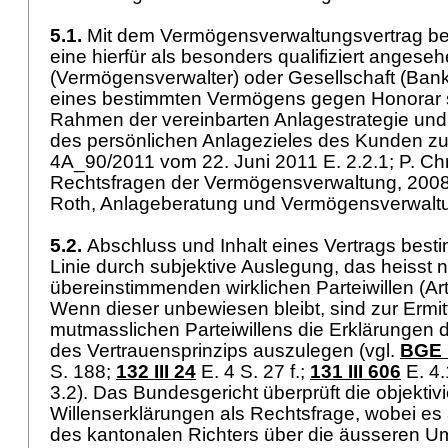
5.1.
Mit dem Vermögensverwaltungsvertrag be
eine hierfür als besonders qualifiziert anges
(Vermögensverwalter) oder Gesellschaft (Bank
eines bestimmten Vermögens gegen Honorar s
Rahmen der vereinbarten Anlagestrategie un
des persönlichen Anlagezieles des Kunden zu 
4A_90/2011 vom 22. Juni 2011 E. 2.2.1; P. Chr
Rechtsfragen der Vermögensverwaltung, 2008,
Roth, Anlageberatung und Vermögensverwaltun
5.2.
Abschluss und Inhalt eines Vertrags besti
Linie durch subjektive Auslegung, das heisst
übereinstimmenden wirklichen Parteiwillen (
Ar
Wenn dieser unbewiesen bleibt, sind zur Ermit
mutmasslichen Parteiwillens die Erklärungen 
des Vertrauensprinzips auszulegen (vgl.
BGE 1
S. 188;
132 III 24
E. 4 S. 27 f.;
131 III 606
E. 4.
3.2). Das Bundesgericht überprüft die objekti
Willenserklärungen als Rechtsfrage, wobei es
des kantonalen Richters über die äusseren 