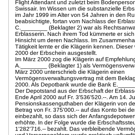
Flight Attendant und zuletzt beim Bodenperso
Swissair. Im Wissen um die substanzielle Erbsc
im Jahr 1999 im Alter von 54 Jahren in den R
beabsichtigte, fortan vom Nachlass der Erblas
C.________ (Beklagter 2) war als Rechtsanwal
Erblasserin. Nach ihrem Tod kümmerte er sich
Hinsicht um deren Nachlass. Im Zusammenhan
Tätigkeit lernte er die Klägerin kennen. Diese
2000 der Erbschein ausgestellt.
Im März 2000 zog die Klägerin auf Empfehlun
A.________ (Beklagter 1) als Vermögensverwa
März 2000 unterschrieb die Klägerin einen
Vermögensverwaltungsvertrag mit dem Beklag
2000. Als Depotbank wurde die Bank E._____
Der Depotstand aus der Erbschaft der Erblasser
Ende April 2000 auf Fr. 3'536'520.--. Am 14. J
Pensionskassenguthaben der Klägerin von d
Betrag von Fr. 375'000.-- auf das Konto bei 
einbezahlt, so dass sich der Anfangsdepotwert 
erhöhte. In der Folge wurde die Erbschaftssteu
1'282'716.-- bezahlt. Das verbleibende Vermö