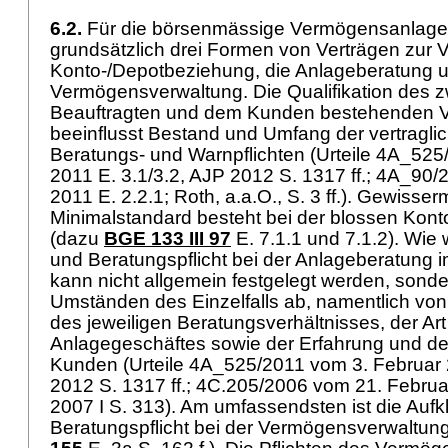
6.2.
Für die börsenmässige Vermögensanlag
grundsätzlich drei Formen von Verträgen zur V
Konto-/Depotbeziehung, die Anlageberatung un
Vermögensverwaltung. Die Qualifikation des 
Beauftragten und dem Kunden bestehenden Ve
beeinflusst Bestand und Umfang der vertraglic
Beratungs- und Warnpflichten (Urteile 4A_525
2011 E. 3.1/3.2, AJP 2012 S. 1317 ff.; 4A_90/
2011 E. 2.2.1; Roth, a.a.O., S. 3 ff.). Gewisse
Minimalstandard besteht bei der blossen Kon
(dazu
BGE 133 III 97
E. 7.1.1 und 7.1.2). Wie 
und Beratungspflicht bei der Anlageberatung i
kann nicht allgemein festgelegt werden, sond
Umständen des Einzelfalls ab, namentlich von
des jeweiligen Beratungsverhältnisses, der Ar
Anlagegeschäftes sowie der Erfahrung und d
Kunden (Urteile 4A_525/2011 vom 3. Februar 
2012 S. 1317 ff.; 4C.205/2006 vom 21. Februa
2007 I S. 313). Am umfassendsten ist die Aufk
Beratungspflicht bei der Vermögensverwaltun