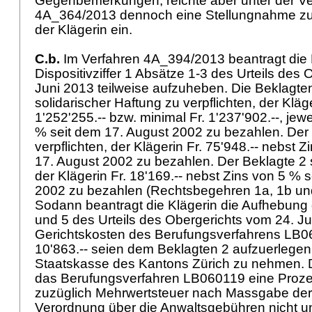
Gegenbemerkungen, reichte aber unter der 
4A_364/2013 dennoch eine Stellungnahme z
der Klägerin ein.
C.b.
Im Verfahren 4A_394/2013 beantragt die 
Dispositivziffer 1 Absätze 1-3 des Urteils des
Juni 2013 teilweise aufzuheben. Die Beklagten
solidarischer Haftung zu verpflichten, der Kläg
1'252'255.-- bzw. minimal Fr. 1'237'902.--, jew
% seit dem 17. August 2002 zu bezahlen. Der 
verpflichten, der Klägerin Fr. 75'948.-- nebst 
17. August 2002 zu bezahlen. Der Beklagte 2 s
der Klägerin Fr. 18'169.-- nebst Zins von 5 % 
2002 zu bezahlen (Rechtsbegehren 1a, 1b un
Sodann beantragt die Klägerin die Aufhebung d
und 5 des Urteils des Obergerichts vom 24. Ju
Gerichtskosten des Berufungsverfahrens LB0
10'863.-- seien dem Beklagten 2 aufzuerlegen, 
Staatskasse des Kantons Zürich zu nehmen. De
das Berufungsverfahren LB060119 eine Proz
zuzüglich Mehrwertsteuer nach Massgabe der
Verordnung über die Anwaltsgebühren nicht unt