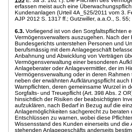
155
E. 3a S. 162 f.). Die Pflichten des Vermö
erfassen meist auch eine Überwachungspflicht 
Kundenanlagen (Urteil 4A_525/2011 vom 3. Fe
AJP 2012 S. 1317 ff.; Gutzwiller, a.a.O., S. 55;
6.3.
Vorliegend ist von den Sorgfaltspflichten 
Vermögensverwalters auszugehen. Nach der
Bundesgerichts unterstehen Personen und Un
berufsmässig mit dem Anlagegeschäft befasse
Anbahnung und Abwicklung von Verträgen übe
Vermögensverwaltung einer besonderen Aufklä
Anlageberater oder Anlagevermittler, der im Hin
Vermögensverwaltung oder in deren Rahmen tät
neben der erwähnten Aufklärungspflicht auch
Warnpflichten, deren gemeinsame Wurzel in de
Sorgfalts- und Treuepflicht (
Art. 398 Abs. 2 OR
hinsichtlich der Risiken der beabsichtigten Inv
aufzuklären, nach Bedarf in Bezug auf die ein
Anlagemöglichkeiten sachgerecht zu beraten u
Entschlüssen zu warnen, wobei diese Pflichten
Wissensstand des Kunden einerseits und die A
stehenden Anlagegeschäfts anderseits besti