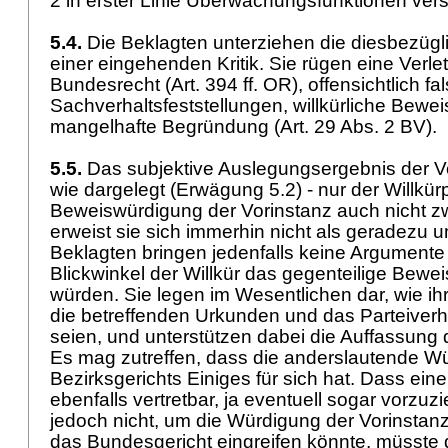
2 in erster Linie Überwachungsfunktionen ve
5.4.
Die Beklagten unterziehen die diesbezüg
einer eingehenden Kritik. Sie rügen eine Verl
Bundesrecht (
Art. 394 ff. OR
), offensichtlich fa
Sachverhaltsfeststellungen, willkürliche Bew
mangelhafte Begründung (
Art. 29 Abs. 2 BV
).
5.5.
Das subjektive Auslegungsergebnis der Vor
wie dargelegt (Erwägung 5.2) - nur der Willkü
Beweiswürdigung der Vorinstanz auch nicht z
erweist sie sich immerhin nicht als geradezu u
Beklagten bringen jedenfalls keine Argumente 
Blickwinkel der Willkür das gegenteilige Bewe
würden. Sie legen im Wesentlichen dar, wie ih
die betreffenden Urkunden und das Parteiverh
seien, und unterstützen dabei die Auffassung
Es mag zutreffen, dass die anderslautende W
Bezirksgerichts Einiges für sich hat. Dass ei
ebenfalls vertretbar, ja eventuell sogar vorzu
jedoch nicht, um die Würdigung der Vorinsta
das Bundesgericht eingreifen könnte, müsste d