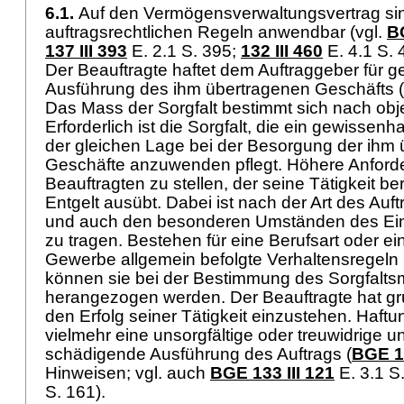
6.1.
Auf den Vermögensverwaltungsvertrag sin
auftragsrechtlichen Regeln anwendbar (vgl.
BG
137 III 393
E. 2.1 S. 395;
132 III 460
E. 4.1 S. 
Der Beauftragte haftet dem Auftraggeber für ge
Ausführung des ihm übertragenen Geschäfts (
Das Mass der Sorgfalt bestimmt sich nach objek
Erforderlich ist die Sorgfalt, die ein gewissenha
der gleichen Lage bei der Besorgung der ihm
Geschäfte anzuwenden pflegt. Höhere Anford
Beauftragten zu stellen, der seine Tätigkeit b
Entgelt ausübt. Dabei ist nach der Art des Auft
und auch den besonderen Umständen des Ein
zu tragen. Bestehen für eine Berufsart oder e
Gewerbe allgemein befolgte Verhaltensregeln
können sie bei der Bestimmung des Sorgfalt
herangezogen werden. Der Beauftragte hat grun
den Erfolg seiner Tätigkeit einzustehen. Haft
vielmehr eine unsorgfältige oder treuwidrige 
schädigende Ausführung des Auftrags (
BGE 11
Hinweisen; vgl. auch
BGE 133 III 121
E. 3.1 S
S. 161).