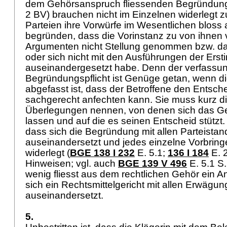
dem Gehörsanspruch fliessenden Begründungs
2 BV
) brauchen nicht im Einzelnen widerlegt z
Parteien ihre Vorwürfe im Wesentlichen bloss 
begründen, dass die Vorinstanz zu von ihnen
Argumenten nicht Stellung genommen bzw. dara
oder sich nicht mit den Ausführungen der Erst
auseinandergesetzt habe. Denn der verfassun
Begründungspflicht ist Genüge getan, wenn d
abgefasst ist, dass der Betroffene den Entsch
sachgerecht anfechten kann. Sie muss kurz d
Überlegungen nennen, von denen sich das Geri
lassen und auf die es seinen Entscheid stützt. N
dass sich die Begründung mit allen Parteistan
auseinandersetzt und jedes einzelne Vorbring
widerlegt (
BGE 138 I 232
E. 5.1
;
136 I 184
E. 2
Hinweisen; vgl. auch
BGE 139 V 496
E. 5.1 S.
wenig fliesst aus dem rechtlichen Gehör ein A
sich ein Rechtsmittelgericht mit allen Erwägu
auseinandersetzt.
5.