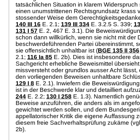
tatsächlichen Situation in klarem Widerspruch
einen unumstrittenen Rechtsgrundsatz krass ve
stossender Weise dem Gerechtigkeitsgedanken
140 III 16
E. 2.1;
139 III 334
E. 3.2.5 S. 339;
13
131 I 57
E. 2, 467 E. 3.1). Die Beweiswürdigung
schon dann willkürlich, wenn sie nicht mit der 
beschwerdeführenden Partei übereinstimmt, s
sie offensichtlich unhaltbar ist (
BGE 135 II 356
2.1;
116 Ia 85
E. 2b). Dies ist insbesondere da
Sachgericht erhebliche Beweismittel übersieht
missversteht oder grundlos ausser Acht lässt
den vorliegenden Beweisen unhaltbare Schlüss
129 I 8
E. 2.1). Inwiefern die Beweiswürdigung w
ist in der Beschwerde klar und detailliert aufzu
244
E. 2.2
;
130 I 258
E. 1.3). Namentlich genüg
Beweise anzuführen, die anders als im angef
gewichtet werden sollen, und dem Bundesgeric
appellatorischer Kritik die eigene Auffassung z
diesem freie Sachverhaltsprüfung zukäme (vg
2b).