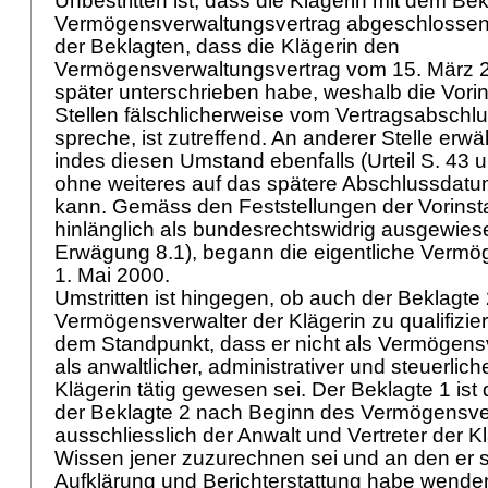
Unbestritten ist, dass die Klägerin mit dem Be
Vermögensverwaltungsvertrag abgeschlossen
der Beklagten, dass die Klägerin den
Vermögensverwaltungsvertrag vom 15. März 
später unterschrieben habe, weshalb die Vor
Stellen fälschlicherweise vom Vertragsabschl
spreche, ist zutreffend. An anderer Stelle erwä
indes diesen Umstand ebenfalls (Urteil S. 43 u
ohne weiteres auf das spätere Abschlussdatu
kann. Gemäss den Feststellungen der Vorinsta
hinlänglich als bundesrechtswidrig ausgewie
Erwägung 8.1), begann die eigentliche Verm
1. Mai 2000.
Umstritten ist hingegen, ob auch der Beklagte 
Vermögensverwalter der Klägerin zu qualifiziere
dem Standpunkt, dass er nicht als Vermögens
als anwaltlicher, administrativer und steuerliche
Klägerin tätig gewesen sei. Der Beklagte 1 ist
der Beklagte 2 nach Beginn des Vermögensve
ausschliesslich der Anwalt und Vertreter der K
Wissen jener zuzurechnen sei und an den er si
Aufklärung und Berichterstattung habe wende