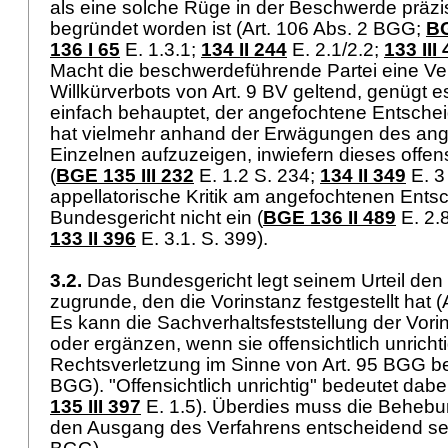
als eine solche Rüge in der Beschwerde präz
begründet worden ist (
Art. 106 Abs. 2 BGG
;
BG
136 I 65
E. 1.3.1;
134 II 244
E. 2.1/2.2;
133 III
Macht die beschwerdeführende Partei eine Ve
Willkürverbots von
Art. 9 BV
geltend, genügt es
einfach behauptet, der angefochtene Entscheid 
hat vielmehr anhand der Erwägungen des ange
Einzelnen aufzuzeigen, inwiefern dieses offensi
(
BGE 135 III 232
E. 1.2 S. 234;
134 II 349
E. 3 
appellatorische Kritik am angefochtenen Entsch
Bundesgericht nicht ein (
BGE 136 II 489
E. 2.
133 II 396
E. 3.1. S. 399).
3.2.
Das Bundesgericht legt seinem Urteil den
zugrunde, den die Vorinstanz festgestellt hat (
Es kann die Sachverhaltsfeststellung der Vori
oder ergänzen, wenn sie offensichtlich unrichti
Rechtsverletzung im Sinne von
Art. 95 BGG
be
BGG
). "Offensichtlich unrichtig" bedeutet dabei 
135 III 397
E. 1.5). Überdies muss die Behebu
den Ausgang des Verfahrens entscheidend sei