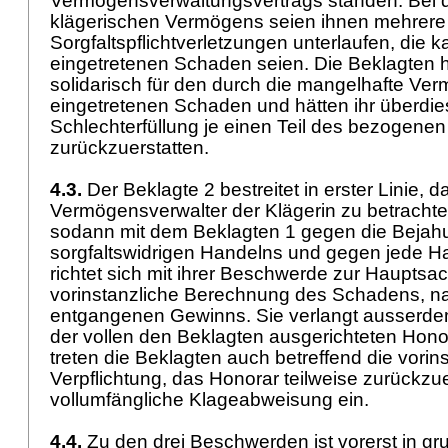
Vermögensverwaltungsvertrags standen. Bei 
klägerischen Vermögens seien ihnen mehrere
Sorgfaltspflichtverletzungen unterlaufen, die k
eingetretenen Schaden seien. Die Beklagten h
solidarisch für den durch die mangelhafte V
eingetretenen Schaden und hätten ihr überdi
Schlechterfüllung je einen Teil des bezogene
zurückzuerstatten.
4.3.
Der Beklagte 2 bestreitet in erster Linie, d
Vermögensverwalter der Klägerin zu betrachte
sodann mit dem Beklagten 1 gegen die Bejah
sorgfaltswidrigen Handelns und gegen jede Ha
richtet sich mit ihrer Beschwerde zur Hauptsa
vorinstanzliche Berechnung des Schadens, n
entgangenen Gewinns. Sie verlangt ausserde
der vollen den Beklagten ausgerichteten Ho
treten die Beklagten auch betreffend die vorin
Verpflichtung, das Honorar teilweise zurückzuer
vollumfängliche Klageabweisung ein.
4.4.
Zu den drei Beschwerden ist vorerst in gru