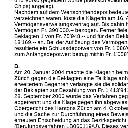
und Vorsorgegeldern wurde praktisch vollumfän
Chips) angelegt.
Nachdem auf dem Wertschriftendepot bedeute
verzeichnen waren, löste die Klägerin am 16.
Vermögensverwaltungsvertrag auf. Bis dahin 
Vermögen Fr. 390'000.-- bezogen. Ferner fiel
Beklagten 1 von Fr. 75'948.-- und für den Bekl
18'169.-- an. Bei der Auflösung des Vermöge
resultierte ein Schlussdepotwert von Fr. 1'086'
zum Anfangsdepotwert betrug mithin Fr. 1'058'
B.
Am 20. Januar 2004 machte die Klägerin beim
Zürich gegen die Beklagten eine Teilklage anh
erweitertem Begehren verlangte sie die solidar
der Beklagten zur Bezahlung von Fr. 1'413'941
28. September 2006 wurde das Verfahren geg
abgetrennt und die Klage gegen ihn abgewie
Obergericht des Kantons Zürich am 4. Oktob
und die Sache zur Durchführung eines Bewei
erneuten Entscheidung an das Bezirksgerich
(Berufungsverfahren LB060119/U). Dieses vere