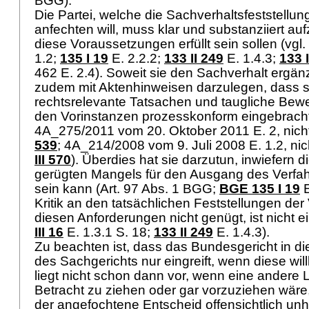
BGG
).
Die Partei, welche die Sachverhaltsfeststellun
anfechten will, muss klar und substanziiert auf
diese Voraussetzungen erfüllt sein sollen (vgl.
1.2
;
135 I 19
E. 2.2.2;
133 II 249
E. 1.4.3;
133 I
462 E. 2.4). Soweit sie den Sachverhalt ergänze
zudem mit Aktenhinweisen darzulegen, dass 
rechtsrelevante Tatsachen und taugliche Bewei
den Vorinstanzen prozesskonform eingebracht 
4A_275/2011 vom 20. Oktober 2011 E. 2, nicht
539
; 4A_214/2008 vom 9. Juli 2008 E. 1.2, nich
III 570
). Überdies hat sie darzutun, inwiefern
gerügten Mangels für den Ausgang des Verfa
sein kann (
Art. 97 Abs. 1 BGG
;
BGE 135 I 19
E
Kritik an den tatsächlichen Feststellungen der 
diesen Anforderungen nicht genügt, ist nicht ei
III 16
E. 1.3.1 S. 18;
133 II 249
E. 1.4.3).
Zu beachten ist, dass das Bundesgericht in 
des Sachgerichts nur eingreift, wenn diese willkü
liegt nicht schon dann vor, wenn eine andere 
Betracht zu ziehen oder gar vorzuziehen wäre
der angefochtene Entscheid offensichtlich unhal