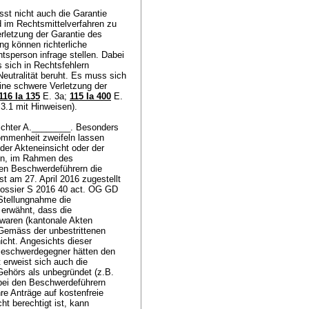
st nicht auch die Garantie
nd im Rechtsmittelverfahren zu
erletzung der Garantie des
g können richterliche
tsperson infrage stellen. Dabei
 sich in Rechtsfehlern
 Neutralität beruht. Es muss sich
eine schwere Verletzung der
116 Ia 135
E. 3a;
115 Ia 400
E.
 3.1 mit Hinweisen).
richter A.________. Besonders
nommenheit zweifeln lassen
 der Akteneinsicht oder der
hin, im Rahmen des
en Beschwerdeführern die
t am 27. April 2016 zugestellt
Dossier S 2016 40 act. OG GD
 Stellungnahme die
h erwähnt, dass die
 waren (kantonale Akten
Gemäss der unbestrittenen
icht. Angesichts dieser
 Beschwerdegegner hätten den
 erweist sich auch die
Gehörs als unbegründet (z.B.
 bei den Beschwerdeführern
hre Anträge auf kostenfreie
ht berechtigt ist, kann