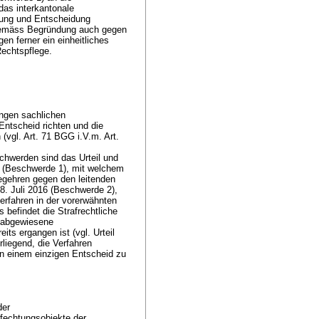
das interkantonale
lung und Entscheidung
gemäss Begründung auch gegen
gen ferner ein einheitliches
Rechtspflege.
engen sachlichen
ntscheid richten und die
 (vgl.
Art. 71 BGG
i.V.m.
Art.
chwerden sind das Urteil und
 (Beschwerde 1), mit welchem
egehren gegen den leitenden
8. Juli 2016 (Beschwerde 2),
fahren in der vorerwähnten
befindet die Strafrechtliche
 abgewiesene
ts ergangen ist (vgl. Urteil
liegend, die Verfahren
n einem einzigen Entscheid zu
der
fechtungsobjekte der