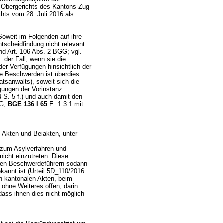
 Obergerichts des Kantons Zug
hts vom 28. Juli 2016 als
oweit im Folgenden auf ihre
ntscheidfindung nicht relevant
und
Art. 106 Abs. 2 BGG
; vgl.
. der Fall, wenn sie die
er Verfügungen hinsichtlich der
die Beschwerden ist überdies
tsanwalts), soweit sich die
gungen der Vorinstanz
 S. 5 f.) und auch damit den
GG
;
BGE 136 I 65
E. 1.3.1 mit
 Akten und Beiakten, unter
i zum Asylverfahren und
nicht einzutreten. Diese
 den Beschwerdeführern sodann
annt ist (Urteil 5D_110/2016
n kantonalen Akten, beim
ohne Weiteres offen, darin
 dass ihnen dies nicht möglich