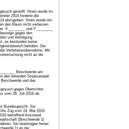
esuch gestellt. Ihnen wurde im
mber 2014 forderte die
014 abzugeben. Ihnen wurde ein
den den Raum nicht verlassen
i bei. X.________ und Y.________
afanzeige gegen den
olter und Verfolgung
st, es bestünden keine
igkeitsbereich beträfen. Die
 die Verfahrensübernahme. Mit
untersuchung nicht an die
.________ Beschwerde am
n den leitenden Staatsanwalt.
ie Beschwerde und das
sgesuch gegen Oberrichter
ss vom 28. Juli 2016 ab.
r Bundesgericht. Sie
chts Zug vom 24. Mai 2016
2016 betreffend Ausstand
waltschaft (Beschwerde 1)
währen. Sie beantragen ferner
schwerde 1) an die