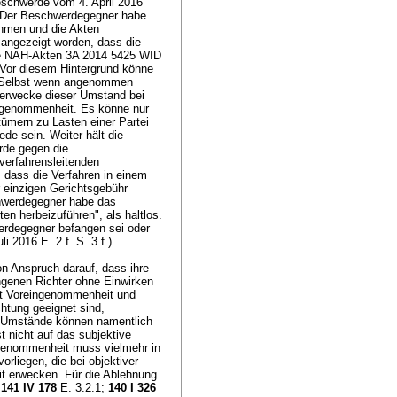
eschwerde vom 4. April 2016
t. Der Beschwerdegegner habe
ehmen und die Akten
 angezeigt worden, dass die
ie NAH-Akten 3A 2014 5425 WID
. Vor diesem Hintergrund könne
n. Selbst wenn angenommen
, erwecke dieser Umstand bei
ingenommenheit. Es könne nur
tümern zu Lasten einer Partei
e sein. Weiter hält die
rde gegen die
erfahrensleitenden
 dass die Verfahren in einem
r einzigen Gerichtsgebühr
chwerdegegner habe das
n herbeizuführen", als haltlos.
rdegegner befangen sei oder
 2016 E. 2 f. S. 3 f.).
n Anspruch darauf, dass ihre
genen Richter ohne Einwirken
t Voreingenommenheit und
htung geeignet sind,
he Umstände können namentlich
t nicht auf das subjektive
ngenommenheit muss vielmehr in
rliegen, die bei objektiver
t erwecken. Für die Ablehnung
141 IV 178
E. 3.2.1
;
140 I 326