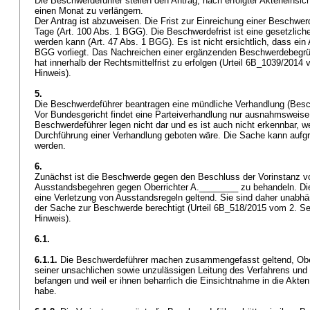
Die Beschwerdeführer stellen den Antrag, nach erfolgter Akteneinsic
einen Monat zu verlängern.
Der Antrag ist abzuweisen. Die Frist zur Einreichung einer Beschwer
Tage (
Art. 100 Abs. 1 BGG
). Die Beschwerdefrist ist eine gesetzliche
werden kann (
Art. 47 Abs. 1 BGG
). Es ist nicht ersichtlich, dass e
BGG
vorliegt. Das Nachreichen einer ergänzenden Beschwerdebegrü
hat innerhalb der Rechtsmittelfrist zu erfolgen (Urteil 6B_1039/2014
Hinweis).
5.
Die Beschwerdeführer beantragen eine mündliche Verhandlung (Bes
Vor Bundesgericht findet eine Parteiverhandlung nur ausnahmsweise 
Beschwerdeführer legen nicht dar und es ist auch nicht erkennbar, w
Durchführung einer Verhandlung geboten wäre. Die Sache kann aufg
werden.
6.
Zunächst ist die Beschwerde gegen den Beschluss der Vorinstanz vo
Ausstandsbegehren gegen Oberrichter A.________ zu behandeln. D
eine Verletzung von Ausstandsregeln geltend. Sie sind daher unabhän
der Sache zur Beschwerde berechtigt (Urteil 6B_518/2015 vom 2. S
Hinweis).
6.1.
6.1.1.
Die Beschwerdeführer machen zusammengefasst geltend, Ober
seiner unsachlichen sowie unzulässigen Leitung des Verfahrens und 
befangen und weil er ihnen beharrlich die Einsichtnahme in die Akte
habe.