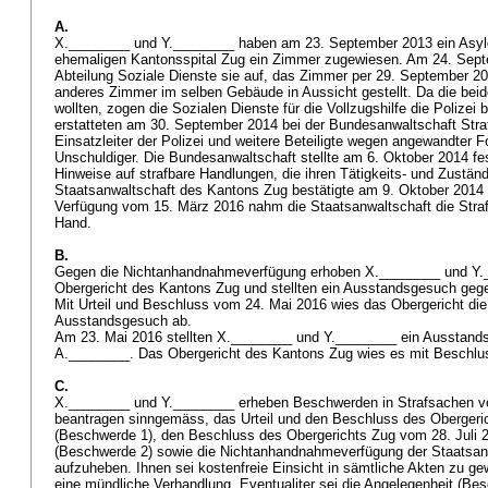
A.
X.________ und Y.________ haben am 23. September 2013 ein Asylg
ehemaligen Kantonsspital Zug ein Zimmer zugewiesen. Am 24. Septe
Abteilung Soziale Dienste sie auf, das Zimmer per 29. September 2
anderes Zimmer im selben Gebäude in Aussicht gestellt. Da die bei
wollten, zogen die Sozialen Dienste für die Vollzugshilfe die Polize
erstatteten am 30. September 2014 bei der Bundesanwaltschaft Str
Einsatzleiter der Polizei und weitere Beteiligte wegen angewandter F
Unschuldiger. Die Bundesanwaltschaft stellte am 6. Oktober 2014 fe
Hinweise auf strafbare Handlungen, die ihren Tätigkeits- und Zuständ
Staatsanwaltschaft des Kantons Zug bestätigte am 9. Oktober 2014
Verfügung vom 15. März 2016 nahm die Staatsanwaltschaft die Straf
Hand.
B.
Gegen die Nichtanhandnahmeverfügung erhoben X.________ und Y
Obergericht des Kantons Zug und stellten ein Ausstandsgesuch gege
Mit Urteil und Beschluss vom 24. Mai 2016 wies das Obergericht d
Ausstandsgesuch ab.
Am 23. Mai 2016 stellten X.________ und Y.________ ein Ausstand
A.________. Das Obergericht des Kantons Zug wies es mit Beschlu
C.
X.________ und Y.________ erheben Beschwerden in Strafsachen vo
beantragen sinngemäss, das Urteil und den Beschluss des Obergeri
(Beschwerde 1), den Beschluss des Obergerichts Zug vom 28. Juli 
(Beschwerde 2) sowie die Nichtanhandnahmeverfügung der Staatsan
aufzuheben. Ihnen sei kostenfreie Einsicht in sämtliche Akten zu ge
eine mündliche Verhandlung. Eventualiter sei die Angelegenheit (Be