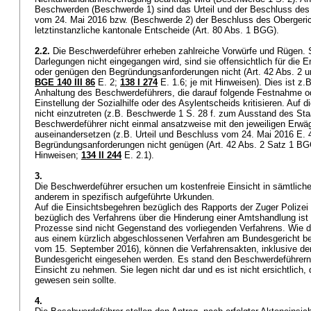
Beschwerden (Beschwerde 1) sind das Urteil und der Beschluss des
vom 24. Mai 2016 bzw. (Beschwerde 2) der Beschluss des Obergeric
letztinstanzliche kantonale Entscheide (
Art. 80 Abs. 1 BGG
).
2.2.
Die Beschwerdeführer erheben zahlreiche Vorwürfe und Rügen. S
Darlegungen nicht eingegangen wird, sind sie offensichtlich für die E
oder genügen den Begründungsanforderungen nicht (
Art. 42 Abs. 2 
BGE 140 III 86
E. 2
;
138 I 274
E. 1.6; je mit Hinweisen). Dies ist z.B
Anhaltung des Beschwerdeführers, die darauf folgende Festnahme od
Einstellung der Sozialhilfe oder des Asylentscheids kritisieren. Auf 
nicht einzutreten (z.B. Beschwerde 1 S. 28 f. zum Ausstand des Staa
Beschwerdeführer nicht einmal ansatzweise mit den jeweiligen Erwä
auseinandersetzen (z.B. Urteil und Beschluss vom 24. Mai 2016 E. 4
Begründungsanforderungen nicht genügen (
Art. 42 Abs. 2 Satz 1 B
Hinweisen;
134 II 244
E. 2.1).
3.
Die Beschwerdeführer ersuchen um kostenfreie Einsicht in sämtliche
anderem in spezifisch aufgeführte Urkunden.
Auf die Einsichtsbegehren bezüglich des Rapports der Zuger Polize
bezüglich des Verfahrens über die Hinderung einer Amtshandlung ist 
Prozesse sind nicht Gegenstand des vorliegenden Verfahrens. Wie
aus einem kürzlich abgeschlossenen Verfahren am Bundesgericht bek
vom 15. September 2016), können die Verfahrensakten, inklusive de
Bundesgericht eingesehen werden. Es stand den Beschwerdeführern 
Einsicht zu nehmen. Sie legen nicht dar und es ist nicht ersichtlich,
gewesen sein sollte.
4.