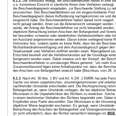
6.1.2.
Die Vorinstanz erwägt, die Beschwerdeführer hätten in ihrer B
u.a. kostenlose Einsicht in sämtliche Akten ihrer Verfahren verlang
die Beschwerdegegnerin eingeladen, zur Beschwerde Stellung zu n
einzureichen. Den Beschwerdeführern sei mit eingeschriebener Post
Beschwerdegegnerin dieser Aufforderung nachgekommen sei und d
eingereicht habe. Die Beschwerdeführer hätten darauf nicht reagiert
nicht gesagt werden, ihnen sei die Akteneinsicht verweigert worde
würde, der Antrag der Beschwerdeführer sei nicht behandelt worden
objektiver Betrachtung keinen Anschein der Befangenheit und Vore
bei besonders schweren oder wiederholten Verfahrensfehlern oder Irr
ein Ausstand angenommen werden. Davon könne vorliegend keine Red
Vorinstanz fest, sodann spiele es keine Rolle, dass bei der Beschwe
Nichtanhandnahmeverfügung und dem Ausstandsgesuch gegen den v
Staatsanwalt zwei Verfahren eröffnet worden seien. Massgebend sei,
Entscheid beurteilt und die Verfahrenskosten auf der Grundlage eine
festgesetzt worden seien. Daher erweise sich der Vorwurf, der Bes
Beschwerdeverfahren in unzulässiger Weise getrennt, "um mehr Koste
Zusammenfassend lägen keine Anhaltspunkte vor, dass der Beschwe
den Anschein von Befangenheit erweckt habe (Beschluss vom 28. Juli
6.1.3.
Nach
Art. 30 Abs. 1 BV
und
Art. 6 Ziff. 1 EMRK
hat jede Perso
Sache von einem unparteiischen, unvoreingenommenen und unbefan
sachfremder Umstände entschieden wird. Die Rechtsprechung nimm
Befangenheit an, wenn Umstände vorliegen, die bei objektiver Betrac
Misstrauen in die Unparteilichkeit des Richters zu erwecken. Solc
in einem bestimmten Verhalten des Richters begründet sein. Dabei is
Empfinden einer Partei abzustellen. Das Misstrauen in die Unvorei
objektiver Weise begründet erscheinen. Es genügt, wenn Umstände vo
Betrachtung den Anschein der Befangenheit und Voreingenommenhei
ist nicht erforderlich, dass der Richter tatsächlich befangen ist (
BGE 