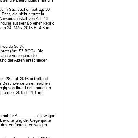
ht sei die Begründungsfrist um
de in Strafsachen beträgt 30
 Frist, die nicht erstreckt
in Anwendungsfall von
Art. 43
ndung ausserhalb einer Replik
 vom 24. März 2015 E. 4.3 mit
chwerde S. 3).
statt (
Art. 57 BGG
). Die
eshalb vorliegend die
rund der Akten entschieden
m 28. Juli 2016 betreffend
ie Beschwerdeführer machen
gig von ihrer Legitimation in
eptember 2015 E. 1.1 mit
richter A.________ sei wegen
Bevorteilung der Gegenpartei
n des Verfahrens verweigert