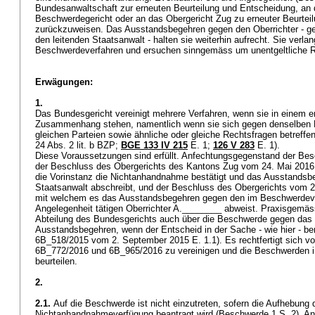
Bundesanwaltschaft zur erneuten Beurteilung und Entscheidung, an 
Beschwerdegericht oder an das Obergericht Zug zu erneuter Beurtei
zurückzuweisen. Das Ausstandsbegehren gegen den Oberrichter - 
den leitenden Staatsanwalt - halten sie weiterhin aufrecht. Sie verlan
Beschwerdeverfahren und ersuchen sinngemäss um unentgeltliche 
Erwägungen:
1.
Das Bundesgericht vereinigt mehrere Verfahren, wenn sie in einem 
Zusammenhang stehen, namentlich wenn sie sich gegen denselben E
gleichen Parteien sowie ähnliche oder gleiche Rechtsfragen betreffen
24 Abs. 2 lit. b BZP
;
BGE 133 IV 215
E. 1;
126 V 283
E. 1).
Diese Voraussetzungen sind erfüllt. Anfechtungsgegenstand der Bes
der Beschluss des Obergerichts des Kantons Zug vom 24. Mai 2016
die Vorinstanz die Nichtanhandnahme bestätigt und das Ausstandsb
Staatsanwalt abschreibt, und der Beschluss des Obergerichts vom 2
mit welchem es das Ausstandsbegehren gegen den im Beschwerdever
Angelegenheit tätigen Oberrichter A.________ abweist. Praxisgemäss 
Abteilung des Bundesgerichts auch über die Beschwerde gegen das
Ausstandsbegehren, wenn der Entscheid in der Sache - wie hier - berei
6B_518/2015 vom 2. September 2015 E. 1.1). Es rechtfertigt sich vor
6B_772/2016 und 6B_965/2016 zu vereinigen und die Beschwerden i
beurteilen.
2.
2.1.
Auf die Beschwerde ist nicht einzutreten, sofern die Aufhebung 
Nichtanhandnahmeverfügung beantragt wird (Beschwerde 1 S. 2). An