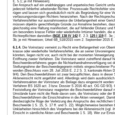
E. 5.1; je mit Hinweisen).
Der Anspruch auf ein unabhängiges und unparteiisches Gericht umfas
jederzeit fehlerfrei arbeitender Richter. Prozessuale Rechtsfehler si
rügen und lassen sich grundsätzlich nicht als Begründung für eine V
verfassungsmässigen Richters heranziehen. Nach der Rechtsprechun
Verfahrensfehler nur ausnahmsweise die Unbefangenheit einer Gerich
müssen objektiv gerechtfertigte Gründe zur Annahme bestehen, dass
gleichzeitig eine Haltung manifestiert, die auf fehlender Distanz und
um besonders krasse Fehler oder wiederholte Irrtümer handeln, die 
Richterpflichten darstellen (
BGE 138 IV 142
E. 2.3
;
125 I 119
E. 3e;
3b; je mit Hinweisen; Urteil 6B_518/2015 vom 2. September 2015 E.
6.1.4.
Die Vorinstanz verneint zu Recht eine Befangenheit von Ober
krasse oder wiederholte Verfahrensfehler, die an seiner Unvoreinge
könnten, liegen nicht vor, auch nicht bei der monierten Verweigerung
Eröffnung zweier Verfahren. Die Vorinstanz weist zutreffend darauf 
Beschwerdeverfahrens gegen die Nichtanhandnahmeverfügung sei d
Stellungnahme der Beschwerdegegnerin mittels eingeschriebener Pos
worden (Beschluss vom 28. Juli 2016 E. 2.2 S. 3; kantonale Akten 
9/4). Den Beschwerdeführern ist zwar beizupflichten, dass in dieser
Akteneinsicht nicht angeführt wird. Allerdings wird darin ausdrücklic
Verfahrensakten der Vorinstanz als Beilage dazu eingereicht worden
Verfahren BS 1620 act. 3 bzw. Dossier S 2016 40 act. OG GD 9/3). 
Feststellung der Vorinstanz reagierten die Beschwerdeführer darauf n
Umstände kann nicht die Rede davon sein, die Vorinstanz oder der
Beschwerdeführern die Einsichtnahme in die Akten verweigert. Damit
diesbezügliche Rüge der Verletzung des Anspruchs des rechtlichen 
Beschwerde 1 S. 15, S. 17 ff. und S. 22). Möglicherweise bestehen
Unklarheiten hinsichtlich des Vorgehens bei der Akteneinsicht (vgl. i
Einsicht in sämtliche Akten und Beschwerde 1 S. 18). Wer zur Einsic