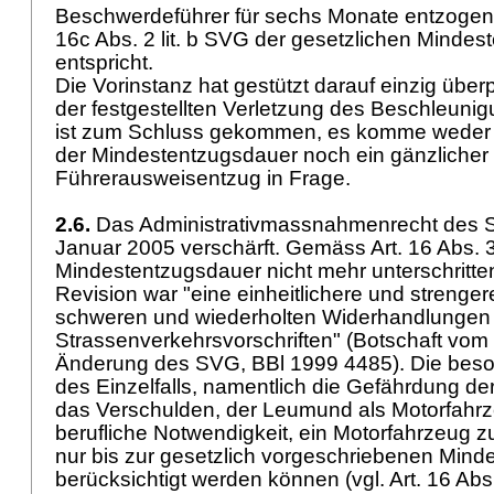
Beschwerdeführer für sechs Monate entzoge
16c Abs. 2 lit. b SVG
der gesetzlichen Mindes
entspricht.
Die Vorinstanz hat gestützt darauf einzig über
der festgestellten Verletzung des Beschleunig
ist zum Schluss gekommen, es komme weder 
der Mindestentzugsdauer noch ein gänzlicher 
Führerausweisentzug in Frage.
2.6.
Das Administrativmassnahmenrecht des S
Januar 2005 verschärft. Gemäss
Art. 16 Abs.
Mindestentzugsdauer nicht mehr unterschritten
Revision war "eine einheitlichere und streng
schweren und wiederholten Widerhandlungen
Strassenverkehrsvorschriften" (Botschaft vom
Änderung des SVG, BBl 1999 4485). Die be
des Einzelfalls, namentlich die Gefährdung der
das Verschulden, der Leumund als Motorfahrz
berufliche Notwendigkeit, ein Motorfahrzeug zu
nur bis zur gesetzlich vorgeschriebenen Min
berücksichtigt werden können (vgl.
Art. 16 Ab