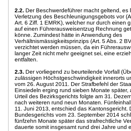
2.2.
Der Beschwerdeführer macht geltend, es 
Verletzung des Beschleunigungsgebots vor (
A
Art. 6 Ziff. 1 EMRK
), welcher nur durch einen 
auf einen Führerausweisentzug Rechnung ge
könne. Zumindest hätte in Anwendung des
Verhältnismässigkeitsprinzips (
Art. 5 Abs. 2 B
verzichtet werden müssen, da ein Führerausw
langer Zeit nicht mehr geeignet sei, eine erzi
entfalten.
2.3.
Der vorliegend zu beurteilende Vorfall (Üb
zulässigen Höchstgeschwindigkeit innerorts um
vom 26. August 2011. Der Strafbefehl der Sta
Einsiedeln erging rund sieben Monate später, 
Urteil des Bezirksgerichts folgte am 31. Deze
nach weiteren rund neun Monaten. Fünfeinhal
11. Juni 2013, entschied das Kantonsgericht. 
Bundesgerichts vom 23. September 2014 schl
fünfzehn Monate später das strafrechtliche Ve
dauerte somit insgesamt rund drei Jahre und 