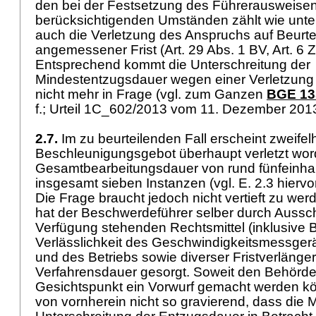
den bei der Festsetzung des Führerausweise
berücksichtigenden Umständen zählt wie unte
auch die Verletzung des Anspruchs auf Beurtei
angemessener Frist (
Art. 29 Abs. 1 BV
,
Art. 6 
Entsprechend kommt die Unterschreitung der
Mindestentzugsdauer wegen einer Verletzung
nicht mehr in Frage (vgl. zum Ganzen
BGE 135
f.; Urteil 1C_602/2013 vom 11. Dezember 201
2.7.
Im zu beurteilenden Fall erscheint zweifel
Beschleunigungsgebot überhaupt verletzt word
Gesamtbearbeitungsdauer von rund fünfeinha
insgesamt sieben Instanzen (vgl. E. 2.3 hiervo
Die Frage braucht jedoch nicht vertieft zu we
hat der Beschwerdeführer selber durch Aussch
Verfügung stehenden Rechtsmittel (inklusive B
Verlässlichkeit des Geschwindigkeitsmessgeräts
und des Betriebs sowie diverser Fristverlänger
Verfahrensdauer gesorgt. Soweit den Behörde
Gesichtspunkt ein Vorwurf gemacht werden kö
von vornherein nicht so gravierend, dass die M