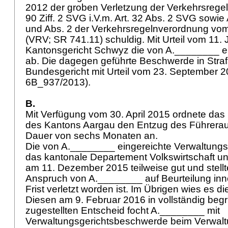
2012 der groben Verletzung der Verkehrsregel
90 Ziff. 2 SVG i.V.m.
Art. 32 Abs. 2 SVG
sowie
und Abs. 2 der Verkehrsregelnverordnung vo
(VRV; SR 741.11)
schuldig. Mit Urteil vom 11.
Kantonsgericht Schwyz die von A.________ 
ab. Die dagegen geführte Beschwerde in Stra
Bundesgericht mit Urteil vom 23. September 20
6B_937/2013).
B.
Mit Verfügung vom 30. April 2015 ordnete da
des Kantons Aargau den Entzug des Führerau
Dauer von sechs Monaten an.
Die von A.________ eingereichte Verwaltung
das kantonale Departement Volkswirtschaft u
am 11. Dezember 2015 teilweise gut und stellte
Anspruch von A.________ auf Beurteilung in
Frist verletzt worden ist. Im Übrigen wies es 
Diesen am 9. Februar 2016 in vollständig beg
zugestellten Entscheid focht A.________ mit
Verwaltungsgerichtsbeschwerde beim Verwalt