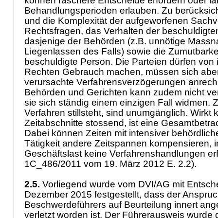
können raschere Entscheide erfordern oder l
Behandlungsperioden erlauben. Zu berücksich
und die Komplexität der aufgeworfenen Sachv
Rechtsfragen, das Verhalten der beschuldigt
dasjenige der Behörden (z.B. unnötige Mass
Liegenlassen des Falls) sowie die Zumutbarkeit
beschuldigte Person. Die Parteien dürfen von
Rechten Gebrauch machen, müssen sich abe
verursachte Verfahrensverzögerungen anrech
Behörden und Gerichten kann zudem nicht ve
sie sich ständig einem einzigen Fall widmen. 
Verfahren stillsteht, sind unumgänglich. Wirkt 
Zeitabschnitte stossend, ist eine Gesamtbet
Dabei können Zeiten mit intensiver behördliche
Tätigkeit andere Zeitspannen kompensieren, 
Geschäftslast keine Verfahrenshandlungen erfo
1C_486/2011 vom 19. März 2012 E. 2.2).
2.5.
Vorliegend wurde vom DVI/AG mit Entsch
Dezember 2015 festgestellt, dass der Anspru
Beschwerdeführers auf Beurteilung innert ang
verletzt worden ist. Der Führerausweis wurde