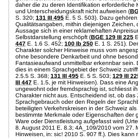
daher die zu deren Identifikation erforderlich
und Unterscheidungskraft nicht aufweisen (
BG
S. 320;
131 III 495
E. 5 S. 503). Dazu gehören
Qualitätsangaben, mithin diejenigen Zeichen, d
Aussage sich in einer reklamehaften Anpreisu
Selbstdarstellung erschöpft (
BGE 129 III 225
E
447
E. 1.6 S. 452;
100 Ib 250
E. 1 S. 251). De
Charakter solcher Hinweise muss vom anges
ohne besondere Denkarbeit und ohne beson
Fantasieaufwand unmittelbar erkennbar sein.
dies in einem Sprachgebiet der Schweiz zutrifft
2.5.5 S. 368;
131 III 495
E. 5 S. 503;
129 III 22
III 447
E. 1.5, je mit Hinweisen). Dass eine An
ungewohnt oder fremdsprachig ist, schliesst 
Charakter nicht aus. Entscheidend ist, ob da
Sprachgebrauch oder den Regeln der Sprach
beteiligten Verkehrskreisen in der Schweiz al
bestimmte Merkmale oder Eigenschaften der
Ware oder Dienstleistung aufgefasst wird (Ur
8. August 2011 E. 8.3; 4A_109/2010 vom 27. M
Hinweisen, in: sic! 2010 S. 907 ff.). Dies kan