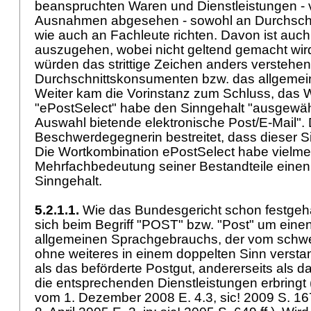
beanspruchten Waren und Dienstleistungen - 
Ausnahmen abgesehen - sowohl an Durchsch
wie auch an Fachleute richten. Davon ist auch
auszugehen, wobei nicht geltend gemacht wird
würden das strittige Zeichen anders verstehen
Durchschnittskonsumenten bzw. das allgeme
Weiter kam die Vorinstanz zum Schluss, das 
"ePostSelect" habe den Sinngehalt "ausgewäh
Auswahl bietende elektronische Post/E-Mail". 
Beschwerdegegnerin bestreitet, dass dieser S
Die Wortkombination ePostSelect habe vielme
Mehrfachbedeutung seiner Bestandteile eine
Sinngehalt.
5.2.1.1.
Wie das Bundesgericht schon festgeha
sich beim Begriff "POST" bzw. "Post" um einen
allgemeinen Sprachgebrauchs, der vom schwe
ohne weiteres in einem doppelten Sinn verstan
als das beförderte Postgut, andererseits als
die entsprechenden Dienstleistungen erbringt
vom 1. Dezember 2008 E. 4.3, sic! 2009 S. 16