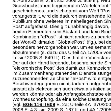
8. April 2005 E. 2, in: sic! 2005 S. 649 ff.). Wi
Grossbuchstaben beginnenden Wortelement "P
geschriebenes, und sich damit vom Wort "Pos
vorangestellt, wird die dadurch entstehende 
Publikum ohne weiteres im naheliegenden Sinn
Post" aufgefasst. Dies gilt unabhängig davon
beiden Elementen kein Abstand und kein Binde
Kombination "ePost" ist nicht anders zu beurt
der Wort-/Bildmarke "GlobalePost" (fig.), bei de
besonders hervorgehoben war, um es semanti
abzutrennen (s. dazu das Urteil 4A.1/2005 vom 
in: sic! 2005 S. 649 ff.). Dies hat die Vorinsta
Der auf der Hand liegende, beschreibende Si
"elektronische Post" des damit zur Kennzeich
im Zusammenhang stehenden Dienstleistung
zuzurechnenden Zeichens "ePost" wird entge
Beschwerdegegnerin nicht dadurch aufgehobe
anstatt als elektronisch auch etwa als italieni
werden könnte oder als Anfangsbuchstabe ein
Wortneuschöpfung, da eine solche Deutung we
(vgl.
BGE 116 II 609
E. 2a; Urteile 4A_370/2
2008 E. 4.3, sic! 2009 S. 167 ff. und 4A.1/200