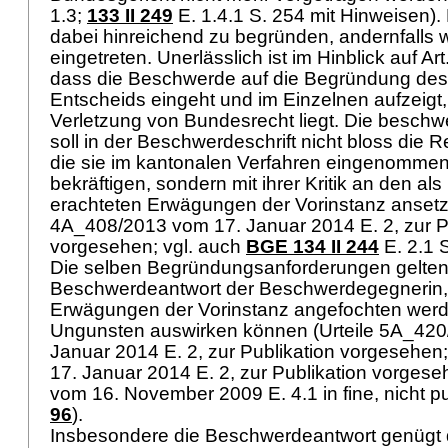
1.3;
133 II 249
E. 1.4.1 S. 254 mit Hinweisen).
dabei hinreichend zu begründen, andernfalls w
eingetreten. Unerlässlich ist im Hinblick auf
Ar
dass die Beschwerde auf die Begründung de
Entscheids eingeht und im Einzelnen aufzeigt,
Verletzung von Bundesrecht liegt. Die beschw
soll in der Beschwerdeschrift nicht bloss die 
die sie im kantonalen Verfahren eingenommen 
bekräftigen, sondern mit ihrer Kritik an den als
erachteten Erwägungen der Vorinstanz ansetze
4A_408/2013 vom 17. Januar 2014 E. 2, zur P
vorgesehen; vgl. auch
BGE 134 II 244
E. 2.1 S
Die selben Begründungsanforderungen gelten 
Beschwerdeantwort der Beschwerdegegnerin,
Erwägungen der Vorinstanz angefochten werde
Ungunsten auswirken können (Urteile 5A_420
Januar 2014 E. 2, zur Publikation vorgesehe
17. Januar 2014 E. 2, zur Publikation vorge
vom 16. November 2009 E. 4.1 in fine, nicht pu
96
).
Insbesondere die Beschwerdeantwort genügt 