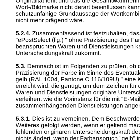
Originalität fehlt und das die Gesamtwahrneh
Wort-/Bildmarke nicht derart beeinflussen kann
schutzunfähige Grundaussage der Wortkombin
nicht mehr prägend wäre.
5.2.4.
Zusammenfassend ist festzuhalten, dass
"ePostSelect (fig.) " ohne Präzisierung des Fa
beanspruchten Waren und Dienstleistungen ke
Unterscheidungskraft zukommt.
5.3.
Demnach ist im Folgenden zu prüfen, ob d
Präzisierung der Farbe im Sinne des Eventual
gelb (RAL 1004, Pantone C 116/109U) " eine 
erreicht wird, die genügt, um dem Zeichen für
Waren und Dienstleistungen originäre Untersc
verleihen, wie die Vorinstanz für die mit "E-Mail
zusammenhängenden Dienstleistungen ang
5.3.1.
Dies ist zu verneinen. Dem Beschwerde
Weiteres gefolgt werden, wenn er geltend mac
fehlenden originären Unterscheidungskraft des
nichts ändert, wenn der Farbanspruch "gelb" 