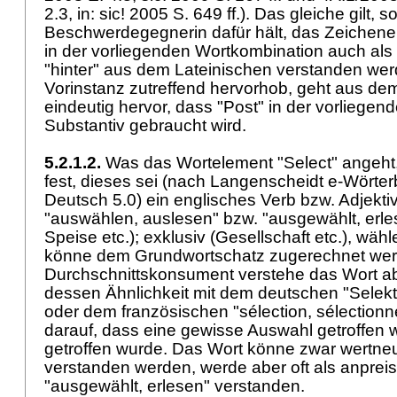
2.3, in: sic! 2005 S. 649 ff.). Das gleiche gilt, s
Beschwerdegegnerin dafür hält, das Zeichene
in der vorliegenden Wortkombination auch als 
"hinter" aus dem Lateinischen verstanden wer
Vorinstanz zutreffend hervorhob, geht aus de
eindeutig hervor, dass "Post" in der vorliegen
Substantiv gebraucht wird.
5.2.1.2.
Was das Wortelement "Select" angeht, 
fest, dieses sei (nach Langenscheidt e-Wörte
Deutsch 5.0) ein englisches Verb bzw. Adjekti
"auswählen, auslesen" bzw. "ausgewählt, erle
Speise etc.); exklusiv (Gesellschaft etc.), wäh
könne dem Grundwortschatz zugerechnet wer
Durchschnittskonsument verstehe das Wort a
dessen Ähnlichkeit mit dem deutschen "Selekti
oder dem französischen "sélection, sélectionne
darauf, dass eine gewisse Auswahl getroffen
getroffen wurde. Das Wort könne zwar wertneu
verstanden werden, werde aber oft als anprei
"ausgewählt, erlesen" verstanden.