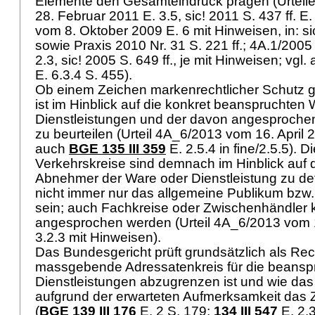
Elemente den Gesamteindruck prägen (Urtei
28. Februar 2011 E. 3.5, sic! 2011 S. 437 ff. 
vom 8. Oktober 2009 E. 6 mit Hinweisen, in: sic
sowie Praxis 2010 Nr. 31 S. 221 ff.; 4A.1/2005
2.3, sic! 2005 S. 649 ff., je mit Hinweisen; vgl
E. 6.3.4 S. 455).
Ob einem Zeichen markenrechtlicher Schutz 
ist im Hinblick auf die konkret beanspruchten
Dienstleistungen und der davon angesproch
zu beurteilen (Urteil 4A_6/2013 vom 16. April 2
auch
BGE 135 III 359
E. 2.5.4 in fine/2.5.5).
Verkehrskreise sind demnach im Hinblick auf d
Abnehmer der Ware oder Dienstleistung zu de
nicht immer nur das allgemeine Publikum bz
sein; auch Fachkreise oder Zwischenhändler
angesprochen werden (Urteil 4A_6/2013 vom 1
3.2.3 mit Hinweisen).
Das Bundesgericht prüft grundsätzlich als Rech
massgebende Adressatenkreis für die beansp
Dienstleistungen abzugrenzen ist und wie da
aufgrund der erwarteten Aufmerksamkeit das
(
BGE 139 III 176
E. 2 S. 179;
134 III 547
E. 2.