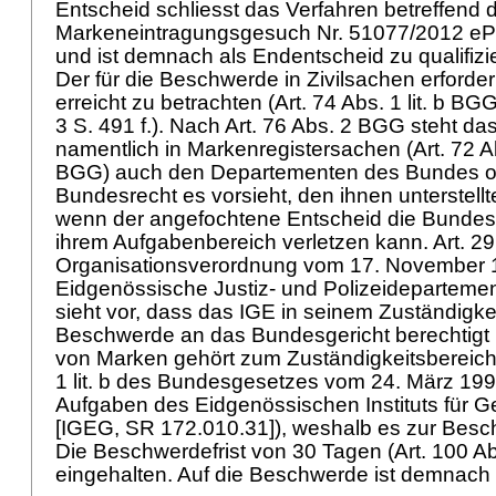
Entscheid schliesst das Verfahren betreffend 
Markeneintragungsgesuch Nr. 51077/2012 ePos
und ist demnach als Endentscheid zu qualifizi
Der für die Beschwerde in Zivilsachen erforderli
erreicht zu betrachten (
Art. 74 Abs. 1 lit. b BG
3 S. 491 f.). Nach
Art. 76 Abs. 2 BGG
steht da
namentlich in Markenregistersachen (Art. 72 Abs.
BGG) auch den Departementen des Bundes od
Bundesrecht es vorsieht, den ihnen unterstellt
wenn der angefochtene Entscheid die Bunde
ihrem Aufgabenbereich verletzen kann. Art. 29
Organisationsverordnung vom 17. November 1
Eidgenössische Justiz- und Polizeideparteme
sieht vor, dass das IGE in seinem Zuständigke
Beschwerde an das Bundesgericht berechtigt i
von Marken gehört zum Zuständigkeitsbereich 
1 lit. b des Bundesgesetzes vom 24. März 199
Aufgaben des Eidgenössischen Instituts für G
[IGEG, SR 172.010.31]), weshalb es zur Beschw
Die Beschwerdefrist von 30 Tagen (
Art. 100 A
eingehalten. Auf die Beschwerde ist demnach 