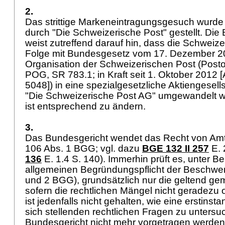
2.
Das strittige Markeneintragungsgesuch wurd
durch "Die Schweizerische Post" gestellt. Di
weist zutreffend darauf hin, dass die Schweize
Folge mit Bundesgesetz vom 17. Dezember 20
Organisation der Schweizerischen Post (Posto
POG, SR 783.1; in Kraft seit 1. Oktober 2012 
5048]) in eine spezialgesetzliche Aktiengesell
"Die Schweizerische Post AG" umgewandelt 
ist entsprechend zu ändern.
3.
Das Bundesgericht wendet das Recht von Am
106 Abs. 1 BGG
; vgl. dazu
BGE 132 II 257
E. 
136
E. 1.4 S. 140). Immerhin prüft es, unter B
allgemeinen Begründungspflicht der Beschwer
und 2 BGG
), grundsätzlich nur die geltend 
sofern die rechtlichen Mängel nicht geradezu o
ist jedenfalls nicht gehalten, wie eine erstinst
sich stellenden rechtlichen Fragen zu unters
Bundesgericht nicht mehr vorgetragen werden