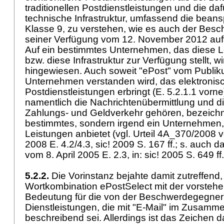
traditionellen Postdienstleistungen und die daf
technische Infrastruktur, umfassend die bean
Klasse 9, zu verstehen, wie es auch der Besc
seiner Verfügung vom 12. November 2012 auf
Auf ein bestimmtes Unternehmen, das diese L
bzw. diese Infrastruktur zur Verfügung stellt, wi
hingewiesen. Auch soweit "ePost" vom Publik
Unternehmen verstanden wird, das elektronis
Postdienstleistungen erbringt (E. 5.2.1.1 vorn
namentlich die Nachrichtenübermittlung und d
Zahlungs- und Geldverkehr gehören, bezeichne
bestimmtes, sondern irgend ein Unternehmen,
Leistungen anbietet (vgl. Urteil 4A_370/2008
2008 E. 4.2/4.3, sic! 2009 S. 167 ff.; s. auch d
vom 8. April 2005 E. 2.3, in: sic! 2005 S. 649 ff
5.2.2.
Die Vorinstanz bejahte damit zutreffend,
Wortkombination ePostSelect mit der vorste
Bedeutung für die von der Beschwerdegegner
Dienstleistungen, die mit "E-Mail" im Zusamm
beschreibend sei. Allerdings ist das Zeichen 