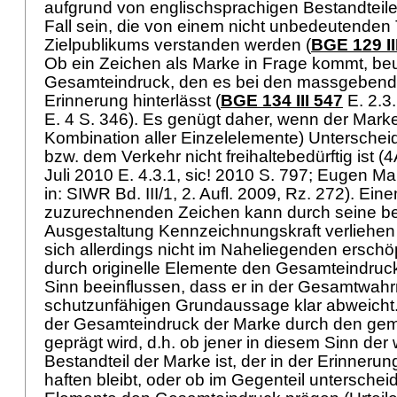
aufgrund von englischsprachigen Bestandteil
Fall sein, die von einem nicht unbedeutenden 
Zielpublikums verstanden werden (
BGE 129 II
Ob ein Zeichen als Marke in Frage kommt, beu
Gesamteindruck, den es bei den massgebende
Erinnerung hinterlässt (
BGE 134 III 547
E. 2.3
E. 4 S. 346). Es genügt daher, wenn der Mark
Kombination aller Einzelelemente) Untersche
bzw. dem Verkehr nicht freihaltebedürftig ist
Juli 2010 E. 4.3.1, sic! 2010 S. 797; Eugen M
in: SIWR Bd. III/1, 2. Aufl. 2009, Rz. 272). E
zuzurechnenden Zeichen kann durch seine be
Ausgestaltung Kennzeichnungskraft verliehen
sich allerdings nicht im Naheliegenden ersch
durch originelle Elemente den Gesamteindruc
Sinn beeinflussen, dass er in der Gesamtwa
schutzunfähigen Grundaussage klar abweicht.
der Gesamteindruck der Marke durch den geme
geprägt wird, d.h. ob jener in diesem Sinn der
Bestandteil der Marke ist, der in der Erinneru
haften bleibt, oder ob im Gegenteil unterschei