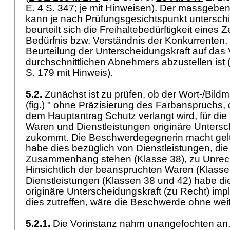
E. 4 S. 347; je mit Hinweisen). Der massgebe
kann je nach Prüfungsgesichtspunkt unterschi
beurteilt sich die Freihaltebedürftigkeit eine
Bedürfnis bzw. Verständnis der Konkurrenten,
Beurteilung der Unterscheidungskraft auf das
durchschnittlichen Abnehmers abzustellen ist 
S. 179 mit Hinweis).
5.2.
Zunächst ist zu prüfen, ob der Wort-/Bild
(fig.) " ohne Präzisierung des Farbanspruchs, d
dem Hauptantrag Schutz verlangt wird, für di
Waren und Dienstleistungen originäre Untersc
zukommt. Die Beschwerdegegnerin macht gelt
habe dies bezüglich von Dienstleistungen, die 
Zusammenhang stehen (Klasse 38), zu Unrech
Hinsichtlich der beanspruchten Waren (Klasse 
Dienstleistungen (Klassen 38 und 42) habe die
originäre Unterscheidungskraft (zu Recht) impli
dies zutreffen, wäre die Beschwerde ohne we
5.2.1.
Die Vorinstanz nahm unangefochten an, 