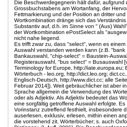
Die Beschwerdegegnerin hält dafür, aufgrund
Grossbuchstabens am Wortanfang, der Hervor
Fettmarkierung und der Position an dritter und l
Wortkombination dränge sich das Verständnis 
Substantiv auf, d.h. im Sinne von " (Aus) Wah
der Wortkombination ePostSelect als "ausgewä
nicht nahe liegend.
Es trifft zwar zu, dass "select", wenn es einem 
Auswahl verstanden werden kann (z.B. "bank 
Bankauswahl, "chip-select" = Baustein-Auswahl,
Registerauswahl, "bus select" = Busauswahl [vgl
Terminology for Europe, http://iate.europa.eu;
Wörterbuch - leo.org, http://dict.leo.org; dict.c
Englisch-Deutsch, http://www.dict.cc; alle Sei
Februar 2014]). Weit gebräuchlicher ist aber i
Sprache allgemein die Verwendung des Wortes
oder als Adjektiv. Als Adjektiv bedeutet das W
eine sorgfältig getroffene Auswahl erfolgte. Es 
Vorinstanz zutreffend festhielt, insbesondere
auserlesen, exklusiv, erlesen, mithin einen an
die vorstehend zit. Wörterbücher; s. auch Ox