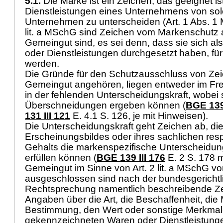
5.1.
Die Marke ist ein Zeichen, das geeignet is
Dienstleistungen eines Unternehmens von so
Unternehmen zu unterscheiden (
Art. 1 Abs. 
lit. a MSchG
sind Zeichen vom Markenschutz 
Gemeingut sind, es sei denn, dass sie sich al
oder Dienstleistungen durchgesetzt haben, für
werden.
Die Gründe für den Schutzausschluss von Zei
Gemeingut angehören, liegen entweder im Fre
in der fehlenden Unterscheidungskraft, wobei 
Überschneidungen ergeben können (
BGE 139 
131 III 121
E. 4.1 S. 126, je mit Hinweisen).
Die Unterscheidungskraft geht Zeichen ab, die
Erscheinungsbildes oder ihres sachlichen re
Gehalts die markenspezifische Unterscheidung
erfüllen können (
BGE 139 III 176
E. 2 S. 178 m
Gemeingut im Sinne von
Art. 2 lit. a MSchG
vo
ausgeschlossen sind nach der bundesgerichtl
Rechtsprechung namentlich beschreibende Zei
Angaben über die Art, die Beschaffenheit, die
Bestimmung, den Wert oder sonstige Merkmal
gekennzeichneten Waren oder Dienstleistung