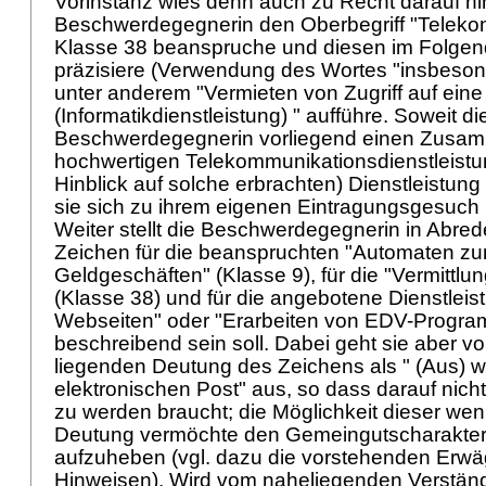
Vorinstanz wies denn auch zu Recht darauf hi
Beschwerdegegnerin den Oberbegriff "Teleko
Klasse 38 beanspruche und diesen im Folgend
präzisiere (Verwendung des Wortes "insbesond
unter anderem "Vermieten von Zugriff auf ein
(Informatikdienstleistung) " aufführe. Soweit di
Beschwerdegegnerin vorliegend einen Zusa
hochwertigen Telekommunikationsdienstleistu
Hinblick auf solche erbrachten) Dienstleistung i
sie sich zu ihrem eigenen Eintragungsgesuch
Weiter stellt die Beschwerdegegnerin in Abrede
Zeichen für die beanspruchten "Automaten zu
Geldgeschäften" (Klasse 9), für die "Vermittlu
(Klasse 38) und für die angebotene Dienstlei
Webseiten" oder "Erarbeiten von EDV-Progra
beschreibend sein soll. Dabei geht sie aber v
liegenden Deutung des Zeichens als " (Aus) w
elektronischen Post" aus, so dass darauf nich
zu werden braucht; die Möglichkeit dieser we
Deutung vermöchte den Gemeingutscharakter 
aufzuheben (vgl. dazu die vorstehenden Erwä
Hinweisen). Wird vom naheliegenden Verständ