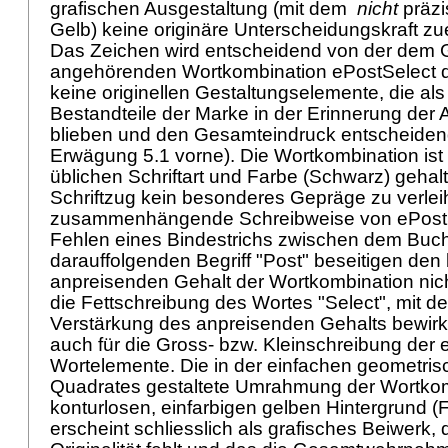
grafischen Ausgestaltung (mit dem
nicht
präzi
Gelb) keine originäre Unterscheidungskraft 
Das Zeichen wird entscheidend von der dem
angehörenden Wortkombination ePostSelect do
keine originellen Gestaltungselemente, die al
Bestandteile der Marke in der Erinnerung der 
blieben und den Gesamteindruck entscheidend
Erwägung 5.1 vorne). Die Wortkombination ist i
üblichen Schriftart und Farbe (Schwarz) gehal
Schriftzug kein besonderes Gepräge zu verle
zusammenhängende Schreibweise von ePostS
Fehlen eines Bindestrichs zwischen dem Buc
darauffolgenden Begriff "Post" beseitigen de
anpreisenden Gehalt der Wortkombination nic
die Fettschreibung des Wortes "Select", mit de
Verstärkung des anpreisenden Gehalts bewirkt 
auch für die Gross- bzw. Kleinschreibung der 
Wortelemente. Die in der einfachen geometri
Quadrates gestaltete Umrahmung der Wortkom
konturlosen, einfarbigen gelben Hintergrund 
erscheint schliesslich als grafisches Beiwerk