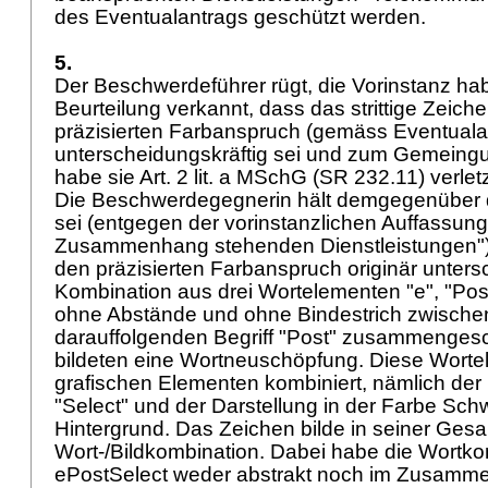
des Eventualantrags geschützt werden.
5.
Der Beschwerdeführer rügt, die Vorinstanz hab
Beurteilung verkannt, dass das strittige Zeic
präzisierten Farbanspruch (gemäss Eventualant
unterscheidungskräftig sei und zum Gemeing
habe sie
Art. 2 lit. a MSchG
(SR 232.11) verlet
Die Beschwerdegegnerin hält demgegenüber d
sei (entgegen der vorinstanzlichen Auffassung 
Zusammenhang stehenden Dienstleistungen"
den präzisierten Farbanspruch originär unters
Kombination aus drei Wortelementen "e", "Post
ohne Abstände und ohne Bindestrich zwische
darauffolgenden Begriff "Post" zusammengesc
bildeten eine Wortneuschöpfung. Diese Worte
grafischen Elementen kombiniert, nämlich der
"Select" und der Darstellung in der Farbe Sc
Hintergrund. Das Zeichen bilde in seiner Ges
Wort-/Bildkombination. Dabei habe die Wortko
ePostSelect weder abstrakt noch im Zusamm