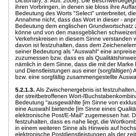
Dictionary, 3. Aufl. 2006). Die Beschwerdegegn
ihren Vorbringen, in denen sie bloss ihre Auff
Bedeutung des Worts "Select" unterbreitet, die
Annahme nicht, dass das Wort in dieser - anp
Bedeutung dem englischen Grundwortschatz 
könne und von den massgeblichen schweizer
Verkehrskreisen in diesem Sinne verstanden 
davon ist festzuhalten, dass dem Zeichenelem
seiner Bedeutung als "Auswahl" eine anpreis
zuzumessen bzw. dass es als Qualitätshinwei
nämlich in dem Sinne, dass die mit der Mark
und Dienstleistungen aus einer (sorgfältigen
bzw. eine sorgfältig zusammengestellte Auswa
5.2.1.3.
Als Zwischenergebnis ist festzuhalten,
der streitbetroffenen Wort-/Buchstabenkombina
Bedeutung "ausgewählte [im Sinne von exklusi
eine Auswahl bietende [im Sinne eines Qualitä
elektronische Post/E-Mail" zugemessen hat. D
festzuhalten, dass es nahe liegt, die Wortkom
in einem weiteren Sinne als Hinweis auf hoch
elektronische Postdienstleistungen als der z