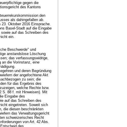
uerpflichtige gegen die
tionsgericht des Kantons
Steuerrekurskommission den
sses als dahingefallen ab.
m 23. Oktober 2016 Einsprache.
tons Basel-Stadt auf die Eingabe
 sowie auf das Schreiben des
nicht ein.
liche Beschwerde" und
rtige anstandslose Löschung
assen; das verfassungswidrige,
 an die Vorinstanz, eine
chädigung.
Begehren und deren Begründung
inwiefern der angefochtene Akt
 sachbezogen zu sein; die
 den für das Ergebnis des
zuzeigen, welche Rechte bzw.
2 S. 88 f. mit Hinweisen). Mit
die Eingabe des
ie auf das Schreiben des
icht eingetreten. Soweit sich
, die diesen beschränkten
wiefern das Verwaltungsgericht
ften schweizerisches Recht
 Anforderungen von
Art. 42 Abs.
 Entscheid des