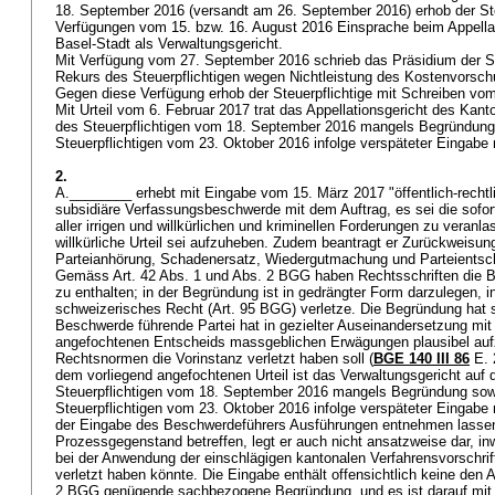
18. September 2016 (versandt am 26. September 2016) erhob der Ste
Verfügungen vom 15. bzw. 16. August 2016 Einsprache beim Appella
Basel-Stadt als Verwaltungsgericht.
Mit Verfügung vom 27. September 2016 schrieb das Präsidium der 
Rekurs des Steuerpflichtigen wegen Nichtleistung des Kostenvorschu
Gegen diese Verfügung erhob der Steuerpflichtige mit Schreiben vo
Mit Urteil vom 6. Februar 2017 trat das Appellationsgericht des Kan
des Steuerpflichtigen vom 18. September 2016 mangels Begründung
Steuerpflichtigen vom 23. Oktober 2016 infolge verspäteter Eingabe 
2.
A.________ erhebt mit Eingabe vom 15. März 2017 "öffentlich-recht
subsidiäre Verfassungsbeschwerde mit dem Auftrag, es sei die sofo
aller irrigen und willkürlichen und kriminellen Forderungen zu veranl
willkürliche Urteil sei aufzuheben. Zudem beantragt er Zurückweisung
Parteianhörung, Schadenersatz, Wiedergutmachung und Parteients
Gemäss
Art. 42 Abs. 1 und Abs. 2 BGG
haben Rechtsschriften die 
zu enthalten; in der Begründung ist in gedrängter Form darzulegen, 
schweizerisches Recht (
Art. 95 BGG
) verletze. Die Begründung hat
Beschwerde führende Partei hat in gezielter Auseinandersetzung mit
angefochtenen Entscheids massgeblichen Erwägungen plausibel auf
Rechtsnormen die Vorinstanz verletzt haben soll (
BGE 140 III 86
E. 
dem vorliegend angefochtenen Urteil ist das Verwaltungsgericht auf 
Steuerpflichtigen vom 18. September 2016 mangels Begründung sow
Steuerpflichtigen vom 23. Oktober 2016 infolge verspäteter Eingabe n
der Eingabe des Beschwerdeführers Ausführungen entnehmen lassen
Prozessgegenstand betreffen, legt er auch nicht ansatzweise dar, in
bei der Anwendung der einschlägigen kantonalen Verfahrensvorschri
verletzt haben könnte. Die Eingabe enthält offensichtlich keine den
2 BGG
genügende sachbezogene Begründung, und es ist darauf mit