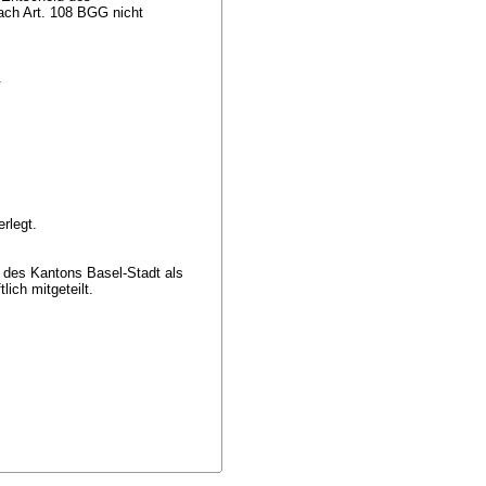
nach
Art. 108 BGG
nicht
.
erlegt.
t des Kantons Basel-Stadt als
lich mitgeteilt.