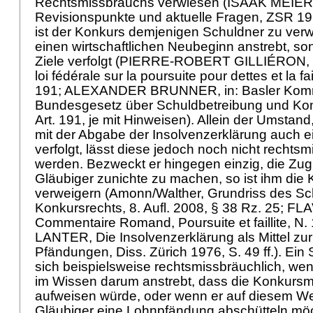
Rechtsmissbrauchs verwiesen (ISAAK MEIER,
Revisionspunkte und aktuelle Fragen, ZSR 199
ist der Konkurs demjenigen Schuldner zu verw
einen wirtschaftlichen Neubeginn anstrebt, so
Ziele verfolgt (PIERRE-ROBERT GILLIÉRON, 
loi fédérale sur la poursuite pour dettes et la fail
191; ALEXANDER BRUNNER, in: Basler Kom
Bundesgesetz über Schuldbetreibung und Kon
Art. 191, je mit Hinweisen). Allein der Umstan
mit der Abgabe der Insolvenzerklärung auch 
verfolgt, lässt diese jedoch noch nicht rechts
werden. Bezweckt er hingegen einzig, die Zugr
Gläubiger zunichte zu machen, so ist ihm die
verweigern (Amonn/Walther, Grundriss des Sc
Konkursrechts, 8. Aufl. 2008, § 38 Rz. 25; F
Commentaire Romand, Poursuite et faillite, N.
LANTER, Die Insolvenzerklärung als Mittel zu
Pfändungen, Diss. Zürich 1976, S. 49 ff.). Ein
sich beispielsweise rechtsmissbräuchlich, we
im Wissen darum anstrebt, dass die Konkursm
aufweisen würde, oder wenn er auf diesem W
Gläubiger eine Lohnpfändung abschütteln möc