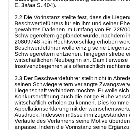
E. 3a/aa S. 404).
2.2 Die Vorinstanz stellte fest, dass die Liege
Beschwerdeführers für ein ihm und seiner Ehef
gewährtes Darlehen im Umfang von Fr. 225'00
Schwiegereltern gepfändet wurde, nachdem in
20809748 kein Rechtsvorschlag erhoben word
Beschwerdeführer wolle einzig seine Liegensch
Schwiegereltern entziehen, hingegen strebe e
wirtschaftlichen Neubeginn an. Damit erweise 
Insolvenzbegehren als offensichtlich rechtsmi
2.3 Der Beschwerdeführer stellt nicht in Abred
seinen Schwiegereltern verlangte Zwangsverw
Liegenschaft verhindern möchte. Er wolle sich
Konkurseröffnung auch die nötige Ruhe versc
wirtschaftlich erholen zu können. Dies komme al
Appellationserklärung mit der wünschenswerte
Ausdruck. Indessen müsse ihm zugestanden w
Verlaufe des Verfahrens seine Motive überdenk
anpasse. Indem die Vorinstanz seine Ergänzu