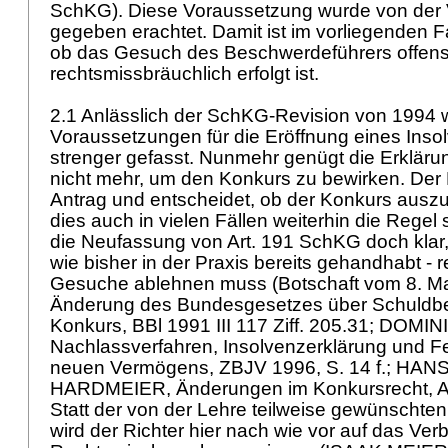
SchKG
). Diese Voraussetzung wurde von der 
gegeben erachtet. Damit ist im vorliegenden Fal
ob das Gesuch des Beschwerdeführers offensi
rechtsmissbräuchlich erfolgt ist.
2.1 Anlässlich der SchKG-Revision von 1994 
Voraussetzungen für die Eröffnung eines Inso
strenger gefasst. Nunmehr genügt die Erklär
nicht mehr, um den Konkurs zu bewirken. Der R
Antrag und entscheidet, ob der Konkurs ausz
dies auch in vielen Fällen weiterhin die Regel se
die Neufassung von
Art. 191 SchKG
doch klar,
wie bisher in der Praxis bereits gehandhabt -
Gesuche ablehnen muss (Botschaft vom 8. Ma
Änderung des Bundesgesetzes über Schuldbe
Konkurs, BBl 1991 III 117 Ziff. 205.31; DOM
Nachlassverfahren, Insolvenzerklärung und Fe
neuen Vermögens, ZBJV 1996, S. 14 f.; HA
HARDMEIER, Änderungen im Konkursrecht, AJ
Statt der von der Lehre teilweise gewünschte
wird der Richter hier nach wie vor auf das Ver