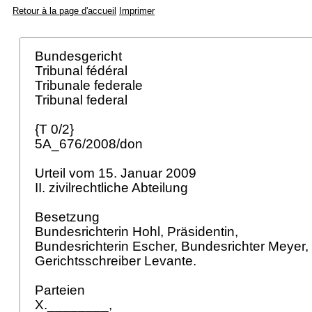
Retour à la page d'accueil
Imprimer
Bundesgericht
Tribunal fédéral
Tribunale federale
Tribunal federal
{T 0/2}
5A_676/2008/don
Urteil vom 15. Januar 2009
II. zivilrechtliche Abteilung
Besetzung
Bundesrichterin Hohl, Präsidentin,
Bundesrichterin Escher, Bundesrichter Meyer,
Gerichtsschreiber Levante.
Parteien
X.________,