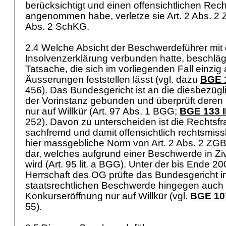
berücksichtigt und einen offensichtlichen Re
angenommen habe, verletze sie
Art. 2 Abs. 2
Abs. 2 SchKG
.
2.4 Welche Absicht der Beschwerdeführer mit
Insolvenzerklärung verbunden hatte, beschläg
Tatsache, die sich im vorliegenden Fall einzig
Äusserungen feststellen lässt (vgl. dazu
BGE 1
456). Das Bundesgericht ist an die diesbezügl
der Vorinstanz gebunden und überprüft dere
nur auf Willkür (
Art. 97 Abs. 1 BGG
;
BGE 133 I
252). Davon zu unterscheiden ist die Rechtsfr
sachfremd und damit offensichtlich rechtsmissb
hier massgebliche Norm von
Art. 2 Abs. 2 ZG
dar, welches aufgrund einer Beschwerde in Zivi
wird (
Art. 95 lit. a BGG
). Unter der bis Ende 2
Herrschaft des OG prüfte das Bundesgericht 
staatsrechtlichen Beschwerde hingegen auch 
Konkurseröffnung nur auf Willkür (vgl.
BGE 107
55).