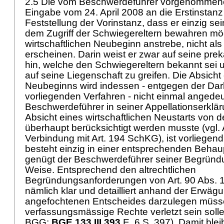
2.5 Die vom Beschwerdeführer vorgenommene
Eingabe vom 24. April 2008 an die Erstinstanz 
Feststellung der Vorinstanz, dass er einzig se
dem Zugriff der Schwiegereltern bewahren mö
wirtschaftlichen Neubeginn anstrebe, nicht als 
erscheinen. Darin weist er zwar auf seine prek
hin, welche den Schwiegereltern bekannt sei 
auf seine Liegenschaft zu greifen. Die Absicht 
Neubeginns wird indessen - entgegen der Dar
vorliegenden Verfahren - nicht einmal angede
Beschwerdeführer in seiner Appellationserklär
Absicht eines wirtschaftlichen Neustarts von d
überhaupt berücksichtigt werden musste (vgl. A
Verbindung mit
Art. 194 SchKG
), ist vorliegen
besteht einzig in einer entsprechenden Behau
genügt der Beschwerdeführer seiner Begründun
Weise. Entsprechend den altrechtlichen
Begründungsanforderungen von
Art. 90 Abs. 1
nämlich klar und detailliert anhand der Erwä
angefochtenen Entscheides darzulegen müsse
verfassungsmässige Rechte verletzt sein solle
BGG
;
BGE 133 III 393
E. 6 S. 397). Damit blei