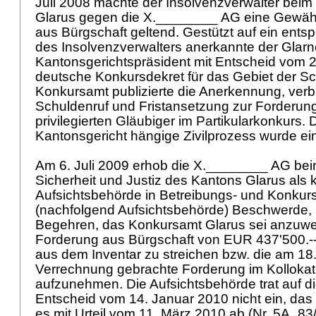
Juli 2008 machte der Insolvenzverwalter beim
Glarus gegen die X.________ AG eine Gewähr
aus Bürgschaft geltend. Gestützt auf ein en
des Insolvenzverwalters anerkannte der Glarn
Kantonsgerichtspräsident mit Entscheid vom 
deutsche Konkursdekret für das Gebiet der S
Konkursamt publizierte die Anerkennung, ver
Schuldenruf und Fristansetzung zur Forderung
privilegierten Gläubiger im Partikularkonkurs.
Kantonsgericht hängige Zivilprozess wurde ein
Am 6. Juli 2009 erhob die X.________ AG be
Sicherheit und Justiz des Kantons Glarus als 
Aufsichtsbehörde in Betreibungs- und Konku
(nachfolgend Aufsichtsbehörde) Beschwerde, 
Begehren, das Konkursamt Glarus sei anzuwe
Forderung aus Bürgschaft von EUR 437'500.-- 
aus dem Inventar zu streichen bzw. die am 18
Verrechnung gebrachte Forderung im Kollokat
aufzunehmen. Die Aufsichtsbehörde trat auf d
Entscheid vom 14. Januar 2010 nicht ein, das
es mit Urteil vom 11. März 2010 ab (Nr. 5A_83