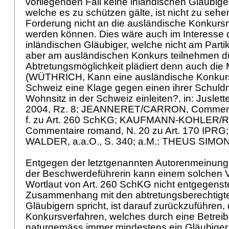
vorliegenden Fall keine inländischen Gläubige
welche es zu schützen gälte, ist nicht zu sehe
Forderung nicht an die ausländische Konkurs
werden können. Dies wäre auch im Interesse de
inländischen Gläubiger, welche nicht am Parti
aber am ausländischen Konkurs teilnehmen dü
Abtretungsmöglichkeit plädiert denn auch die 
(WÜTHRICH, Kann eine ausländische Konkur
Schweiz eine Klage gegen einen ihrer Schuldne
Wohnsitz in der Schweiz einleiten?, in: Juslet
2004, Rz. 8; JEANNERET/CARRON, Commenta
f. zu
Art. 260 SchKG
; KAUFMANN-KOHLER/R
Commentaire romand, N. 20 zu
Art. 170 IPRG
WALDER, a.a.O., S. 340; a.M.: THEUS SIMONI,
Entgegen der letztgenannten Autorenmeinung
der Beschwerdeführerin kann einem solchen 
Wortlaut von
Art. 260 SchKG
nicht entgegenst
Zusammenhang mit den abtretungsberechtigt
Gläubigern spricht, ist darauf zurückzuführen
Konkursverfahren, welches durch eine Betreibu
naturgemäss immer mindestens ein Gläubiger 