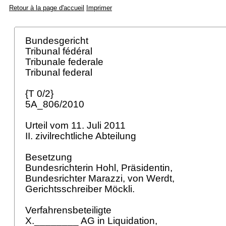
Retour à la page d'accueil
Imprimer
Bundesgericht
Tribunal fédéral
Tribunale federale
Tribunal federal
{T 0/2}
5A_806/2010
Urteil vom 11. Juli 2011
II. zivilrechtliche Abteilung
Besetzung
Bundesrichterin Hohl, Präsidentin,
Bundesrichter Marazzi, von Werdt,
Gerichtsschreiber Möckli.
Verfahrensbeteiligte
X.________ AG in Liquidation,