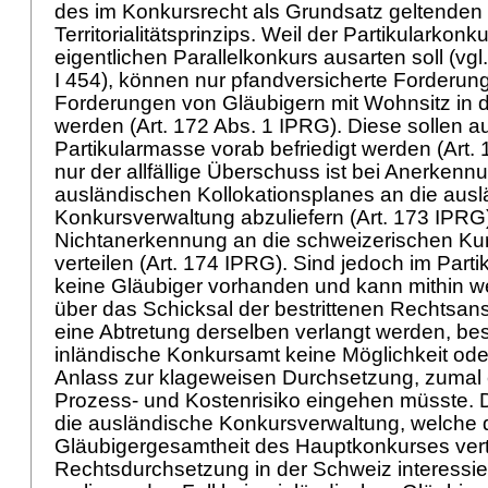
des im Konkursrecht als Grundsatz geltenden
Territorialitätsprinzips. Weil der Partikularkon
eigentlichen Parallelkonkurs ausarten soll (vgl
I 454), können nur pfandversicherte Forderung
Forderungen von Gläubigern mit Wohnsitz in d
werden (
Art. 172 Abs. 1 IPRG
). Diese sollen a
Partikularmasse vorab befriedigt werden (
Art.
nur der allfällige Überschuss ist bei Anerkenn
ausländischen Kollokationsplanes an die aus
Konkursverwaltung abzuliefern (
Art. 173 IPRG
Nichtanerkennung an die schweizerischen Kur
verteilen (
Art. 174 IPRG
). Sind jedoch im Part
keine Gläubiger vorhanden und kann mithin w
über das Schicksal der bestrittenen Rechtsans
eine Abtretung derselben verlangt werden, bes
inländische Konkursamt keine Möglichkeit oder
Anlass zur klageweisen Durchsetzung, zumal 
Prozess- und Kostenrisiko eingehen müsste
die ausländische Konkursverwaltung, welche d
Gläubigergesamtheit des Hauptkonkurses vertri
Rechtsdurchsetzung in der Schweiz interessier