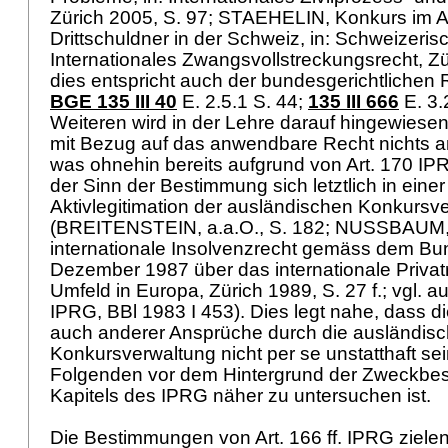
Zürich 2005, S. 97; STAEHELIN, Konkurs im A
Drittschuldner in der Schweiz, in: Schweizeri
Internationales Zwangsvollstreckungsrecht, Zür
dies entspricht auch der bundesgerichtlichen 
BGE 135 III 40
E. 2.5.1 S. 44;
135 III 666
E. 3.
Weiteren wird in der Lehre darauf hingewiese
mit Bezug auf das anwendbare Recht nichts an
was ohnehin bereits aufgrund von
Art. 170 IP
der Sinn der Bestimmung sich letztlich in einer
Aktivlegitimation der ausländischen Konkursv
(BREITENSTEIN, a.a.O., S. 182; NUSSBAUM,
internationale Insolvenzrecht gemäss dem B
Dezember 1987 über das internationale Privat
Umfeld in Europa, Zürich 1989, S. 27 f.; vgl. 
IPRG, BBl 1983 I 453). Dies legt nahe, dass
auch anderer Ansprüche durch die ausländis
Konkursverwaltung nicht per se unstatthaft se
Folgenden vor dem Hintergrund der Zweckbe
Kapitels des IPRG näher zu untersuchen ist.
Die Bestimmungen von
Art. 166 ff. IPRG
zielen