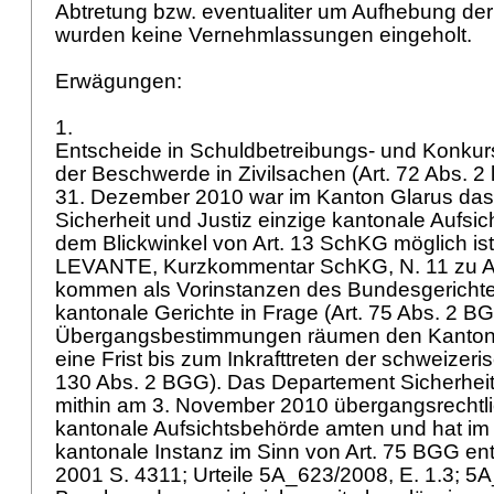
Abtretung bzw. eventualiter um Aufhebung der
wurden keine Vernehmlassungen eingeholt.
Erwägungen:
1.
Entscheide in Schuldbetreibungs- und Konkur
der Beschwerde in Zivilsachen (
Art. 72 Abs. 2 
31. Dezember 2010 war im Kanton Glarus da
Sicherheit und Justiz einzige kantonale Aufsi
dem Blickwinkel von
Art. 13 SchKG
möglich ist 
LEVANTE, Kurzkommentar SchKG, N. 11 zu
A
kommen als Vorinstanzen des Bundesgerichte
kantonale Gerichte in Frage (
Art. 75 Abs. 2 B
Übergangsbestimmungen räumen den Kanton
eine Frist bis zum Inkrafttreten der schweizer
130 Abs. 2 BGG
). Das Departement Sicherheit
mithin am 3. November 2010 übergangsrechtli
kantonale Aufsichtsbehörde amten und hat im Ü
kantonale Instanz im Sinn von
Art. 75 BGG
ent
2001 S. 4311; Urteile 5A_623/2008, E. 1.3; 5A