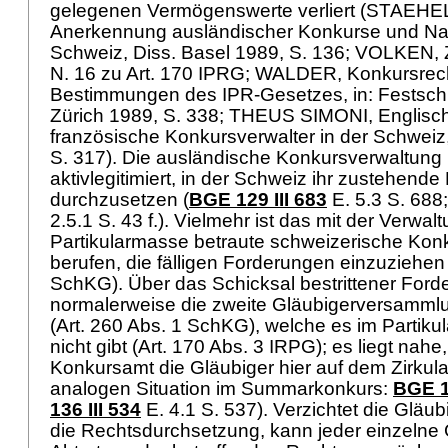
gelegenen Vermögenswerte verliert (STAEHEL
Anerkennung ausländischer Konkurse und Nac
Schweiz, Diss. Basel 1989, S. 136; VOLKEN,
N. 16 zu
Art. 170 IPRG
; WALDER, Konkursrech
Bestimmungen des IPR-Gesetzes, in: Festschr
Zürich 1989, S. 338; THEUS SIMONI, Englisch
französische Konkursverwalter in der Schweiz,
S. 317). Die ausländische Konkursverwaltung i
aktivlegitimiert, in der Schweiz ihr zustehend
durchzusetzen (
BGE 129 III 683
E. 5.3 S. 688
2.5.1 S. 43 f.). Vielmehr ist das mit der Verwal
Partikularmasse betraute schweizerische Ko
berufen, die fälligen Forderungen einzuziehen 
SchKG
). Über das Schicksal bestrittener For
normalerweise die zweite Gläubigerversamml
(
Art. 260 Abs. 1 SchKG
), welche es im Partikul
nicht gibt (Art. 170 Abs. 3 IRPG); es liegt nah
Konkursamt die Gläubiger hier auf dem Zirkula
analogen Situation im Summarkonkurs:
BGE 13
136 III 534
E. 4.1 S. 537). Verzichtet die Gläu
die Rechtsdurchsetzung, kann jeder einzelne 