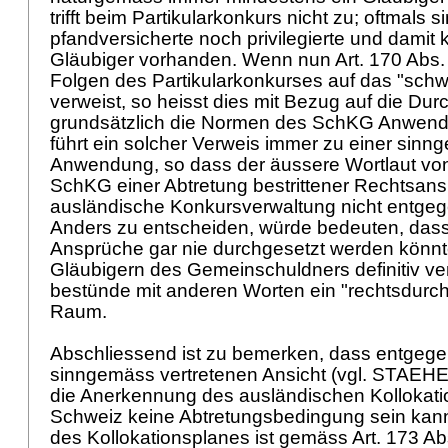
trifft beim Partikularkonkurs nicht zu; oftmals 
pfandversicherte noch privilegierte und damit 
Gläubiger vorhanden. Wenn nun
Art. 170 Abs
Folgen des Partikularkonkurses auf das "schw
verweist, so heisst dies mit Bezug auf die Du
grundsätzlich die Normen des SchKG Anwendun
führt ein solcher Verweis immer zu einer sin
Anwendung, so dass der äussere Wortlaut vo
SchKG
einer Abtretung bestrittener Rechtsan
ausländische Konkursverwaltung nicht entge
Anders zu entscheiden, würde bedeuten, dass 
Ansprüche gar nie durchgesetzt werden könn
Gläubigern des Gemeinschuldners definitiv ve
bestünde mit anderen Worten ein "rechtsdurch
Raum.
Abschliessend ist zu bemerken, dass entgegen
sinngemäss vertretenen Ansicht (vgl. STAEHELI
die Anerkennung des ausländischen Kollokati
Schweiz keine Abtretungsbedingung sein kan
des Kollokationsplanes ist gemäss Art. 173 Ab