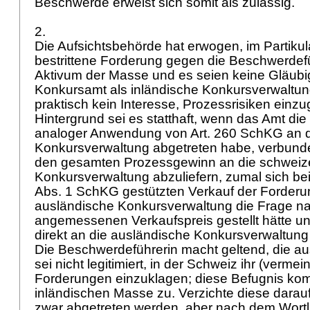
Beschwerde erweist sich somit als zulässig.
2.
Die Aufsichtsbehörde hat erwogen, im Partikul
bestrittene Forderung gegen die Beschwerdefü
Aktivum der Masse und es seien keine Gläubige
Konkursamt als inländische Konkursverwaltu
praktisch kein Interesse, Prozessrisiken einz
Hintergrund sei es statthaft, wenn das Amt die
analoger Anwendung von
Art. 260 SchKG
an d
Konkursverwaltung abgetreten habe, verbunde
den gesamten Prozessgewinn an die schweiz
Konkursverwaltung abzuliefern, zumal sich be
Abs. 1 SchKG
gestützten Verkauf der Forderu
ausländische Konkursverwaltung die Frage n
angemessenen Verkaufspreis gestellt hätte u
direkt an die ausländische Konkursverwaltung
Die Beschwerdeführerin macht geltend, die a
sei nicht legitimiert, in der Schweiz ihr (verme
Forderungen einzuklagen; diese Befugnis ko
inländischen Masse zu. Verzichte diese darau
zwar abgetreten werden, aber nach dem Wort