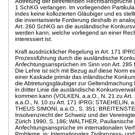
Abtretung der betreffenden Rechtsansprüch
1 SchKG
verlangen. Im vorliegenden Partikula
indes keine kollozierten Gläubiger und es stell
die inventarisierte Forderung deshalb in ana
Art. 260 SchKG
an die ausländische Konkursv
werden kann, welche vorliegend an einer Re
interessiert ist.
Kraft ausdrücklicher Regelung in
Art. 171 IPR
Prozessführung durch die ausländische Konku
Anfechtungsansprüchen im Sinn von
Art. 285
Die Lehre ist sich mit Bezug auf diese Norm ei
einer Kaskade primär das inländische Konku
die Abtretungsgläubiger zur Geltendmachung b
in dritter Linie die ausländische Konkursverw
kommen kann (VOLKEN, a.a.O., N. 21 zu
Art.
a.a.O., N. 10 zu
Art. 171 IPRG
; STAEHELIN, a.a
THEUS SIMONI, a.a.O., S. 351; BREITENSTEIN
Insolvenzrecht der Schweiz und der Vereinigte
Zürich 1990, S. 186; WALTHER, Paulianische
Anfechtungsansprüche im internationalen Verh
Probleme, in: Internationales Zivilprozess- un