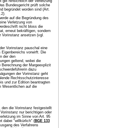
t gilt hinsichtlich der Verletzung
as Bundesgericht prüft solche
nd begründet worden sind (
Art.
.2).
werde auf die Begründung des
eine Verletzung von
rdeschrift nicht bloss die
t, erneut bekräftigen, sondern
r Vorinstanz ansetzen (vgl.
der Vorinstanz pauschal eine
Eigenbereichs vorwirft. Die
n der den
ngen geltend, wobei die
e Berechnung der Margeexplizit
schwerdeführerin dazu
rwägungen der Vorinstanz geht
ehlende Rechtsschutzinteresse
s und zur Edition beantragten
m Wesentlichen auf die
den die Vorinstanz festgestellt
 Vorinstanz nur berichtigen oder
sverletzung im Sinne von
Art. 95
t dabei "willkürlich" (
BGE 133
Ausgang des Verfahrens