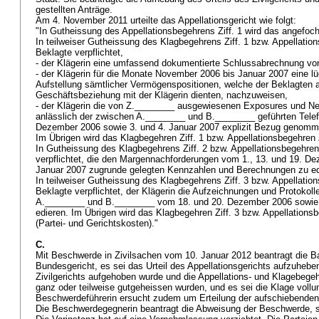
gestellten Anträge.
Am 4. November 2011 urteilte das Appellationsgericht wie folgt:
"In Gutheissung des Appellationsbegehrens Ziff. 1 wird das angefoc
In teilweiser Gutheissung des Klagbegehrens Ziff. 1 bzw. Appellation
Beklagte verpflichtet,
- der Klägerin eine umfassend dokumentierte Schlussabrechnung vo
- der Klägerin für die Monate November 2006 bis Januar 2007 eine lüc
Aufstellung sämtlicher Vermögenspositionen, welche der Beklagten al
Geschäftsbeziehung mit der Klägerin dienten, nachzuweisen,
- der Klägerin die von Z.________ ausgewiesenen Exposures und Net
anlässlich der zwischen A.________ und B.________ geführten Tele
Dezember 2006 sowie 3. und 4. Januar 2007 explizit Bezug genomm
Im Übrigen wird das Klagbegehren Ziff. 1 bzw. Appellationsbegehren
In Gutheissung des Klagbegehrens Ziff. 2 bzw. Appellationsbegehrens
verpflichtet, die den Margennachforderungen vom 1., 13. und 19. D
Januar 2007 zugrunde gelegten Kennzahlen und Berechnungen zu e
In teilweiser Gutheissung des Klagbegehrens Ziff. 3 bzw. Appellation
Beklagte verpflichtet, der Klägerin die Aufzeichnungen und Protokoll
A.________ und B.________ vom 18. und 20. Dezember 2006 sowie 
edieren. Im Übrigen wird das Klagbegehren Ziff. 3 bzw. Appellations
(Partei- und Gerichtskosten)."
C.
Mit Beschwerde in Zivilsachen vom 10. Januar 2012 beantragt die
Bundesgericht, es sei das Urteil des Appellationsgerichts aufzuheben
Zivilgerichts aufgehoben wurde und die Appellations- und Klagebeg
ganz oder teilweise gutgeheissen wurden, und es sei die Klage voll
Beschwerdeführerin ersucht zudem um Erteilung der aufschiebende
Die Beschwerdegegnerin beantragt die Abweisung der Beschwerde, sow