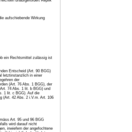
reichten unaufgefordert Replik
die aufschiebende Wirkung
b ein Rechtsmittel zulässig ist
nden Entscheid (
Art. 90 BGG
)
 letztinstanzlich in einer
begehren der
rden (
Art. 76 Abs. 1 BGG
), der
Art. 74 Abs. 1 lit. b BGG
) und
s. 1 lit. c BGG
). Auf die
 (Art. 42 Abs. 2 i.V.m.
Art. 106
gemäss
Art. 95 und 96 BGG
alls wird darauf nicht
gen, inwiefern der angefochtene