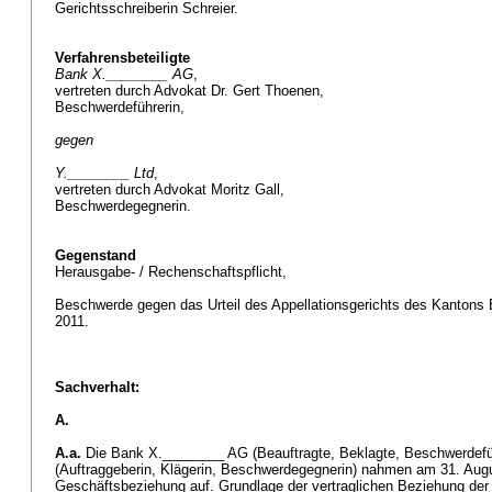
Gerichtsschreiberin Schreier.
Verfahrensbeteiligte
Bank X.________ AG
,
vertreten durch Advokat Dr. Gert Thoenen,
Beschwerdeführerin,
gegen
Y.________ Ltd
,
vertreten durch Advokat Moritz Gall,
Beschwerdegegnerin.
Gegenstand
Herausgabe- / Rechenschaftspflicht,
Beschwerde gegen das Urteil des Appellationsgerichts des Kantons
2011.
Sachverhalt:
A.
A.a.
Die Bank X.________ AG (Beauftragte, Beklagte, Beschwerdefüh
(Auftraggeberin, Klägerin, Beschwerdegegnerin) nahmen am 31. Aug
Geschäftsbeziehung auf. Grundlage der vertraglichen Beziehung der 