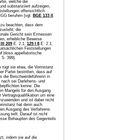
rtei, welche die
und substanziiert aufzeigen,
stellungen offensichtlich
 BGG
beruhen (vgl.
BGE 133 II
st zu beachten, dass dem
zusteht; die
tonale Gericht sein Ermessen
gen, erhebliche Beweise
III 209
E. 2.1
;
129 I 8
E. 2.1;
 tatsächlichen Feststellungen
f bloss appellatorische
1 S. 399).
rügt sie etwa, die Vorinstanz
er Partei bestritten, dass auf
ss die Beschwerdeführerin in
g nach sei Darlehens- und
epflichten kenne. Die
hen Mangels für den Ausgang
 Vertragsqualifikation um eine
nzuwenden und ist dabei nicht
orinstanz hat denn auch
 den Ausgang des Verfahrens
ung teilt. Darauf ist nicht
blosse Behaupten des Gegenteils
zt, indem sie auf die