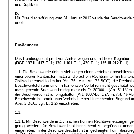
Die Vorinstanz hat auf eine Vernehmlassung verzichtet. Die Parteien 
und Duplik ein.
D.
Mit Präsidialverfügung vom 31. Januar 2012 wurde der Beschwerde 
erteilt.
Erwägungen:
1.
Das Bundesgericht prüft von Amtes wegen und mit freier Kognition, o
(
BGE 137 III 417
E. 1;
136 II 101
E. 1, 470 E. 1;
135 III 212
E. 1).
1.1.
Die Beschwerde richtet sich gegen einen verfahrensabschliesse
einer oberen kantonalen Instanz, die auf ein Rechtsmittel hin kantonal
Zivilsache entschieden hat (Art. 75 i.V.m.
Art. 72 BGG
), die Rechts
Beschwerdeführerin sind im kantonalen Verfahren nicht geschützt wo
massgebende Streitwert beträgt mehr als Fr. 30'000.-- (Art. 51 i.V.m.
die Beschwerdefrist ist eingehalten (Art. 100 Abs. 1 i.V.m.
Art. 46 Ab
Beschwerde ist somit unter Vorbehalt einer hinreichenden Begründung
Abs. 2 BGG
; vgl. E. 1.2) einzutreten.
1.2.
1.2.1.
Mit Beschwerde in Zivilsachen können Rechtsverletzungen 
gerügt werden. Die Beschwerde ist hinreichend zu begründen, andernf
eingetreten. In der Beschwerdeschrift ist in gedrängter Form darzule