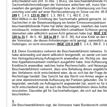
entscheidend sein (
Art. 97 Abs. 1 BGG
). Die beschwerdeführende Pa
Sachverhaltsfeststellungen der Vorinstanz anfechten will, muss klar 
inwiefern die gerügten Feststellungen bzw. die Unterlassung von Fest
unrichtig sind oder auf einer Rechtsverletzung im Sinne von
Art. 95
249
E. 1.4.3;
133 III 350
E. 1.3, 393 E. 7.1, 462 E. 2.4).
Wird Willkür in der Ermittlung des Sachverhalts geltend gemacht, i
Sachrichter in der Beweiswürdigung ein breiter Ermessensspielraum 
beschwerdeführende Partei hat daher darzulegen, inwiefern das kan
missbraucht, insbesondere offensichtlich unhaltbare Schlüsse gezo
übersehen oder willkürlich ausser Acht gelassen habe (vgl.
BGE 132 
120 Ia 31
E. 4b S. 40;
118 Ia 28
E. 1b S. 30). Auf eine Kritik an den
der Vorinstanz, die diesen Anforderungen nicht genügt, namentlich au
Vorbringen, ist nicht einzutreten (
BGE 133 II 249
E. 1.4.3, 396 E. 3.
2.2.
Diese Grundsätze verkennt die Beschwerdeführerin teilweise. So 
habe aktenwidrig und damit willkürlich festgestellt, es werde von kein
ihre Vertragsbeziehung Auftragsrecht anwendbar sei. Richtig sei, da
ihrer Appellationsantwort mehrfach ausgeführt habe, ihrer Auffassun
Kreditrecht anwendbar, welches keine Rechenschafts- und Herausgab
Beschwerdeführerin verkennt, dass eine Behebung dieses angeblic
des Verfahrens nicht entscheidend wäre, da es sich bei der Frage der
Rechtsfrage handelt. Das Gericht hat das Recht von Amtes wegen a
an eine übereinstimmende Auffassung der Parteien gebunden. Die V
begründet, weshalb sie Auftragsrecht angewendet hat, womit es für
nicht entscheidend war, ob auch die Beschwerdeführerin diese Auffass
einzutreten. Dasselbe gilt für Sachverhaltsrügen, die sich auf das 
beschränken.
3.
Die Beschwerdeführerin rügt, die Vorinstanz habe Bundesrecht verlet