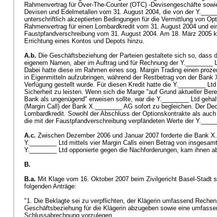
Rahmenvertrag für Over-The-Counter (OTC) -Devisengeschäfte sowie
Devisen und Edelmetallen vom 31. August 2004, die von der Y.____
unterschriftlich akzeptierten Bedingungen für die Vermittlung von Op
Rahmenvertrag für einen Lombardkredit vom 31. August 2004 und ei
Faustpfandverschreibung vom 31. August 2004. Am 18. März 2005 ka
Errichtung eines Kontos und Depots hinzu.
A.b.
Die Geschäftsbeziehung der Parteien gestaltete sich so, dass
eigenem Namen, aber im Auftrag und für Rechnung der Y.________ L
Dabei hatte diese im Rahmen eines sog. Margin Trading einen prozen
in Eigenmitteln aufzubringen, während der Restbetrag von der Bank 
Verfügung gestellt wurde. Für diesen Kredit hatte die Y.________ Lt
Sicherheit zu leisten. Wenn sich die Marge "auf Grund aktueller B
Bank als ungenügend" erweisen sollte, war die Y.________ Ltd geha
(Margin Call) der Bank X.________ AG sofort zu begleichen. Der Dec
Lombardkredit. Sowohl der Abschluss der Optionskontrakte als auch
die mit der Faustpfandverschreibung verpfändeten Werte der Y._____
A.c.
Zwischen Dezember 2006 und Januar 2007 forderte die Bank X
Y.________ Ltd mittels vier Margin Calls einen Betrag von insgesamt 
Y.________ Ltd opponierte gegen die Nachforderungen, kam ihnen a
B.
B.a.
Mit Klage vom 16. Oktober 2007 beim Zivilgericht Basel-Stadt st
folgenden Anträge:
"1. Die Beklagte sei zu verpflichten, der Klägerin umfassend Rechen
Geschäftsbeziehung für die Klägerin abzugeben sowie eine umfasse
Schlussabrechnung vorzulegen.