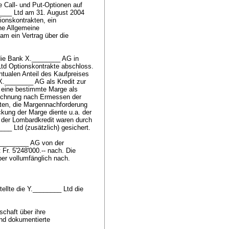
 Call- und Put-Optionen auf
____ Ltd am 31. August 2004
tionskontrakten, ein
ne Allgemeine
m ein Vertrag über die
 die Bank X.________ AG in
td Optionskontrakte abschloss.
tualen Anteil des Kaufpreises
X.________ AG als Kredit zur
d eine bestimmte Marge als
erechnung nach Ermessen der
lten, die Margennachforderung
kung der Marge diente u.a. der
 der Lombardkredit waren durch
___ Ltd (zusätzlich) gesichert.
.________ AG von der
Fr. 5'248'000.-- nach. Die
ber vollumfänglich nach.
ellte die Y.________ Ltd die
schaft über ihre
nd dokumentierte