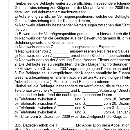
Hierbei sei die Beklagte weiter zu verpflichten, insbesondere folgend
Geschäftsbeziehung zur Klägerin für die Monate November 2006 bis
detailliert und dokumentiert nachzuweisen:
a) Aufstellung sämtlicher Vermögenspositionen, welche der Beklagten 
Geschäftsbeziehung mit der Klägerin dienten;
b) Nachweis allenfalls bestehender Vernetzungen zwischen den Verm
hiervor;
c) Bewertung der Vermögensposition gemäss lit. a hiervor durch die
d) Nachweis der für die Beklagte aus der Bewertung gemäss lit. c hie
Belehnungswerte und Kreditlimiten;
e) Nachweis des von Z.________ ausgewiesenen Exposure;
f) Nachweis der von Z.________ ausgewiesenen Net Present Values
g) Nachweis der von Z.________ errechneten Kreditlimitüberschreit
h) Nachweis der von der Abteilung Direct Access Clients errechnete
2. Die Beklagte sei zu verpflichten, die den Margennachforderungen
2006 sowie vom 3. Januar 2007 zugrunde gelegten Kennzahlen und
3. Die Beklagte sei zu verpflichten, der Klägerin sämtliche im Zusa
Geschäftsbeziehung erhaltenen bzw. erstellten Aufzeichnungen (Te
Aufzeichnungen usw.), Protokolle und Belege zu edieren.
Hierbei sei die Beklagte insbesondere zu verpflichten, die Aufzeichn
Telefonate zwischen A.________ und B.________, Abteilung "Direct 
insbesondere betreffend die nachfolgend genannten Daten:
a) Telefonate zwischen A.________ und B.________ vom 18. Deze
b) Telefonate zwischen A.________ und B.________ vom 20. Deze
c) Telefonate zwischen A.________ und B.________ vom 3. Januar
d) Telefonate zwischen A.________ und B.________ vom 4. Januar 
Mit Urteil vom 2. Dezember 2009 wies das Zivilgericht die Klage ab, 
B.b.
Dagegen erhob die Y.________ Ltd Appellation beim Appellation
Stadt. Sie beantragte die Aufhebung des Urteils des Zivilgerichts und