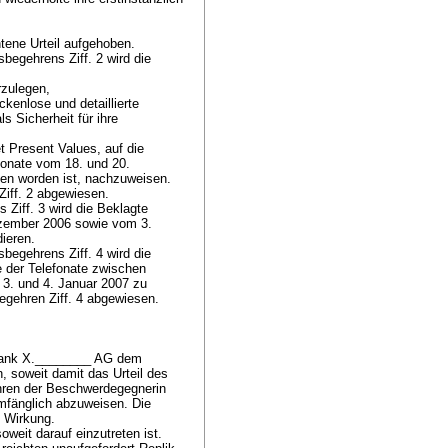
htene Urteil aufgehoben.
sbegehrens Ziff. 2 wird die
rzulegen,
kenlose und detaillierte
s Sicherheit für ihre
 Present Values, auf die
fonate vom 18. und 20.
en worden ist, nachzuweisen.
 Ziff. 2 abgewiesen.
 Ziff. 3 wird die Beklagte
ezember 2006 sowie vom 3.
dieren.
sbegehrens Ziff. 4 wird die
e der Telefonate zwischen
3. und 4. Januar 2007 zu
begehren Ziff. 4 abgewiesen.
 Bank X.________ AG dem
, soweit damit das Urteil des
ehren der Beschwerdegegnerin
umfänglich abzuweisen. Die
n Wirkung.
eit darauf einzutreten ist.