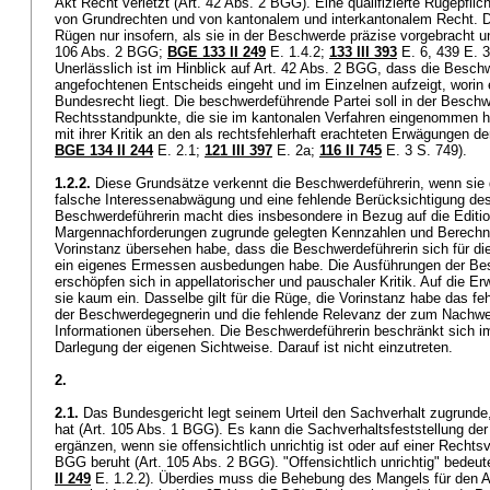
Akt Recht verletzt (
Art. 42 Abs. 2 BGG
). Eine qualifizierte Rügepflich
von Grundrechten und von kantonalem und interkantonalem Recht. D
Rügen nur insofern, als sie in der Beschwerde präzise vorgebracht u
106 Abs. 2 BGG
;
BGE 133 II 249
E. 1.4.2;
133 III 393
E. 6, 439 E. 3
Unerlässlich ist im Hinblick auf
Art. 42 Abs. 2 BGG
, dass die Besch
angefochtenen Entscheids eingeht und im Einzelnen aufzeigt, worin 
Bundesrecht liegt. Die beschwerdeführende Partei soll in der Beschwe
Rechtsstandpunkte, die sie im kantonalen Verfahren eingenommen ha
mit ihrer Kritik an den als rechtsfehlerhaft erachteten Erwägungen de
BGE 134 II 244
E. 2.1;
121 III 397
E. 2a;
116 II 745
E. 3 S. 749).
1.2.2.
Diese Grundsätze verkennt die Beschwerdeführerin, wenn sie 
falsche Interessenabwägung und eine fehlende Berücksichtigung des 
Beschwerdeführerin macht dies insbesondere in Bezug auf die Editio
Margennachforderungen zugrunde gelegten Kennzahlen und Berechnu
Vorinstanz übersehen habe, dass die Beschwerdeführerin sich für di
ein eigenes Ermessen ausbedungen habe. Die Ausführungen der Be
erschöpfen sich in appellatorischer und pauschaler Kritik. Auf die E
sie kaum ein. Dasselbe gilt für die Rüge, die Vorinstanz habe das f
der Beschwerdegegnerin und die fehlende Relevanz der zum Nachwei
Informationen übersehen. Die Beschwerdeführerin beschränkt sich i
Darlegung der eigenen Sichtweise. Darauf ist nicht einzutreten.
2.
2.1.
Das Bundesgericht legt seinem Urteil den Sachverhalt zugrunde, 
hat (
Art. 105 Abs. 1 BGG
). Es kann die Sachverhaltsfeststellung der
ergänzen, wenn sie offensichtlich unrichtig ist oder auf einer Recht
BGG
beruht (
Art. 105 Abs. 2 BGG
). "Offensichtlich unrichtig" bedeute
II 249
E. 1.2.2). Überdies muss die Behebung des Mangels für den 