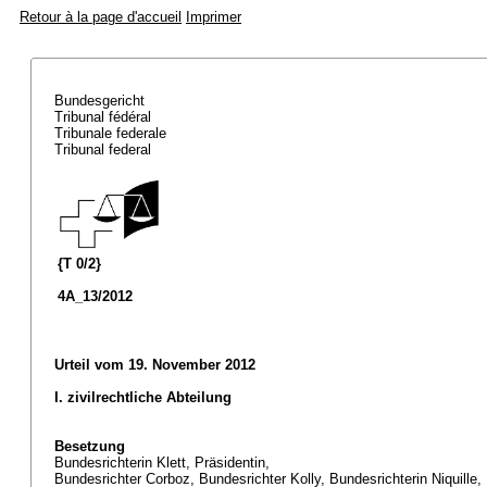
Retour à la page d'accueil
Imprimer
Bundesgericht
Tribunal fédéral
Tribunale federale
Tribunal federal
{T 0/2}
4A_13/2012
Urteil vom 19. November 2012
I. zivilrechtliche Abteilung
Besetzung
Bundesrichterin Klett, Präsidentin,
Bundesrichter Corboz, Bundesrichter Kolly, Bundesrichterin Niquille