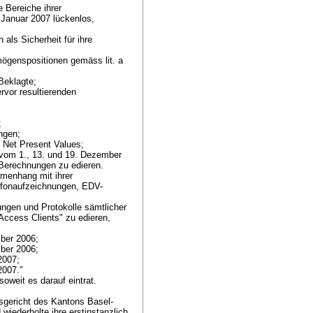
e Bereiche ihrer
 Januar 2007 lückenlos,
als Sicherheit für ihre
ögenspositionen gemäss lit. a
 Beklagte;
rvor resultierenden
;
ungen;
n Net Present Values;
 vom 1., 13. und 19. Dezember
 Berechnungen zu edieren.
mmenhang mit ihrer
lefonaufzeichnungen, EDV-
ungen und Protokolle sämtlicher
Access Clients" zu edieren,
mber 2006;
mber 2006;
 2007;
2007."
soweit es darauf eintrat.
sgericht des Kantons Basel-
 wiederholte ihre erstinstanzlich