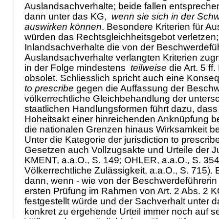
Auslandsachverhalte; beide fallen entsprech
dann unter das KG,
wenn sie sich in der Sch
auswirken können
. Besondere Kriterien für A
würden das Rechtsgleichheitsgebot verletzen
Inlandsachverhalte die von der Beschwerdefüh
Auslandsachverhalte verlangten Kriterien zug
in der Folge mindestens
teilweise
die
Art. 5 ff
obsolet. Schliesslich spricht auch eine Kons
to prescribe
gegen die Auffassung der Beschwe
völkerrechtliche Gleichbehandlung der unters
staatlichen Handlungsformen führt dazu, dass 
Hoheitsakt einer hinreichenden Anknüpfung be
die nationalen Grenzen hinaus Wirksamkeit be
Unter die Kategorie der jurisdiction to prescri
Gesetzen auch Vollzugsakte und Urteile der Ju
KMENT, a.a.O., S. 149; OHLER, a.a.O., S. 35
Völkerrechtliche Zulässigkeit, a.a.O., S. 715). E
dann, wenn - wie von der Beschwerdeführerin g
ersten Prüfung im Rahmen von
Art. 2 Abs. 2 
festgestellt würde und der Sachverhalt unter d
konkret zu ergehende Urteil immer noch auf s