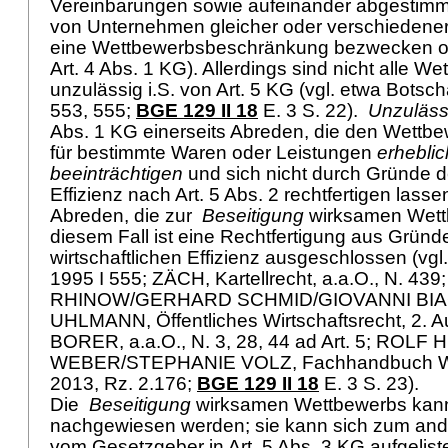
Vereinbarungen sowie aufeinander abgestimm
von Unternehmen gleicher oder verschiedener 
eine Wettbewerbsbeschränkung bezwecken od
Art. 4 Abs. 1 KG
). Allerdings sind nicht alle 
unzulässig i.S. von
Art. 5 KG
(vgl. etwa Botscha
553, 555;
BGE 129 II 18
E. 3 S. 22).
Unzuläss
Abs. 1 KG
einerseits Abreden, die den Wettbe
für bestimmte Waren oder Leistungen
erheblic
beeinträchtigen
und sich nicht durch Gründe de
Effizienz nach Art. 5 Abs. 2 rechtfertigen lass
Abreden, die zur
Beseitigung
wirksamen Wettb
diesem Fall ist eine Rechtfertigung aus Gründ
wirtschaftlichen Effizienz ausgeschlossen (vgl.
1995 I 555; ZÄCH, Kartellrecht, a.a.O., N. 43
RHINOW/GERHARD SCHMID/GIOVANNI BIAG
UHLMANN, Öffentliches Wirtschaftsrecht, 2. Auf
BORER, a.a.O., N. 3, 28, 44 ad Art. 5; ROLF H
WEBER/STEPHANIE VOLZ, Fachhandbuch We
2013, Rz. 2.176;
BGE 129 II 18
E. 3 S. 23).
Die
Beseitigung
wirksamen Wettbewerbs kann
nachgewiesen werden; sie kann sich zum and
vom Gesetzgeber in
Art. 5 Abs. 3 KG
aufgelist