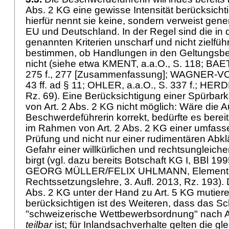
Abs. 2 KG
eine gewisse Intensität berücksichti
hierfür nennt sie keine, sondern verweist gener
EU und Deutschland. In der Regel sind die in d
genannten Kriterien unscharf und nicht zielfü
bestimmen, ob Handlungen in den Geltungsber
nicht (siehe etwa KMENT, a.a.O., S. 118; BAET
275 f., 277 [Zusammenfassung]; WAGNER-VON
43 ff. ad § 11; OHLER, a.a.O., S. 337 f.; HER
Rz. 69). Eine Berücksichtigung einer Spürbark
von
Art. 2 Abs. 2 KG
nicht möglich: Wäre die A
Beschwerdeführerin korrekt, bedürfte es bereit
im Rahmen von
Art. 2 Abs. 2 KG
einer umfass
Prüfung und nicht nur einer rudimentären Abkl
Gefahr einer willkürlichen und rechtsungleich
birgt (vgl. dazu bereits Botschaft KG I, BBl 19
GEORG MÜLLER/FELIX UHLMANN, Elemente
Rechtssetzungslehre, 3. Aufl. 2013, Rz. 193)
Abs. 2 KG
unter der Hand zu
Art. 5 KG
mutiere
berücksichtigen ist des Weiteren, dass das S
"schweizerische Wettbewerbsordnung" nach
A
teilbar
ist; für Inlandsachverhalte gelten die gle