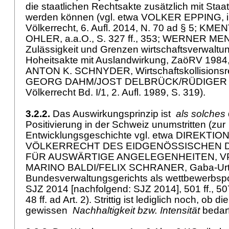
die staatlichen Rechtsakte zusätzlich mit Sta
werden können (vgl. etwa VOLKER EPPING, in
Völkerrecht, 6. Aufl. 2014, N. 70 ad § 5; KMENT,
OHLER, a.a.O., S. 327 ff., 353; WERNER MEN
Zulässigkeit und Grenzen wirtschaftsverwaltun
Hoheitsakte mit Auslandwirkung, ZaöRV 1984, S.
ANTON K. SCHNYDER, Wirtschaftskollisionsrech
GEORG DAHM/JOST DELBRÜCK/RÜDIGER
Völkerrecht Bd. I/1, 2. Aufl. 1989, S. 319).
3.2.2.
Das Auswirkungsprinzip ist
als solches
Positivierung in der Schweiz unumstritten (zur
Entwicklungsgeschichte vgl. etwa DIREKTIO
VÖLKERRECHT DES EIDGENÖSSISCHEN
FÜR AUSWÄRTIGE ANGELEGENHEITEN, VPB 4
MARINO BALDI/FELIX SCHRANER, Gaba-Urte
Bundesverwaltungsgerichts als wettbewerbspol
SJZ 2014 [nachfolgend: SJZ 2014], 501 ff., 50
48 ff. ad Art. 2). Strittig ist lediglich noch, ob 
gewissen
Nachhaltigkeit bzw. Intensität
bedar