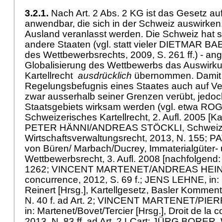
3.2.1.
Nach
Art. 2 Abs. 2 KG
ist das Gesetz au
anwendbar, die sich in der Schweiz auswirken
Ausland veranlasst werden. Die Schweiz hat so
andere Staaten (vgl. statt vieler DIETMAR BA
des Wettbewerbsrechts, 2009, S. 261 ff.) - ang
Globalisierung des Wettbewerbs das Auswirku
Kartellrecht
ausdrücklich
übernommen. Damit e
Regelungsbefugnis eines Staates auch auf Ve
zwar ausserhalb seiner Grenzen verübt, jedoc
Staatsgebiets wirksam werden (vgl. etwa R
Schweizerisches Kartellrecht, 2. Aufl. 2005 [Kar
PETER HÄNNI/ANDREAS STÖCKLI, Schweize
Wirtschaftsverwaltungsrecht, 2013, N. 155; 
von Büren/ Marbach/Ducrey, Immaterialgüter-
Wettbewerbsrecht, 3. Aufl. 2008 [nachfolgend: K
1262; VINCENT MARTENET/ANDREAS HEINEM
concurrence, 2012, S. 69 f.; JENS LEHNE, in
Reinert [Hrsg.], Kartellgesetz, Basler Kommen
N. 40 f. ad Art. 2; VINCENT MARTENET/PIE
in: Martenet/Bovet/Tercier [Hrsg.], Droit de la c
2013, N. 83 ff. ad Art. 2 LCart; JÜRG BORER,