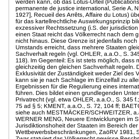
werden kann, ob das Lotus-Urteil (Publications
permanente de justice international, Serie A, N
1927], Recueil des Arrêts, Affaire du Lotus) 
für das kartellrechtliche Auswirkungsprinzip bi
exzessiver Rechtssetzung (i.S. der jurisdiction
einen Staat reicht das Völkerrecht nach dem
nicht hinaus. Diese Grenze ist jedenfalls noch
Umstands erreicht, dass mehrere Staaten glei
Sachverhalt regeln (vgl. OHLER, a.a.O., S. 34
118). Im Gegenteil: Es ist stets möglich, dass
gleichzeitig den gleichen Sachverhalt regeln. D
Exklusivität der Zuständigkeit weder Ziel des 
kann sie je nach Sachlage im Einzelfall zu alle
Ergebnissen für die Regulierung eines interna
führen. Dies bildet einen grundlegenden Unte
Privatrecht (vgl. etwa OHLER, a.a.O., S. 345 f
75 ad § 5; KMENT, a.a.O., S. 72, 104 ff; BAET
siehe auch MESTMÄCKER/SCHWEITZER, a.a.O.
WERNER MENG, Neuere Entwicklungen im Str
Jurisdiktionshoheit der Staaten im Bereich der
Wettbewerbsbeschränkungen, ZaöRV 1981, S. 4
Zwar statuiert das Völkerrecht gewisse Besch