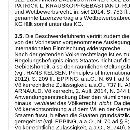
PATRICK L. KRAUSKOPF/SEBASTIAN D. RUSS
und Wettbewerbsrecht, in: sic! 2014, S. 753 ff.
genannte Lizenzvertrag als Wettbewerbsabr
KG
fällt somit unter das KG.
3.5.
Die Beschwerdeführerin vertritt zudem die
von der Vorinstanz vorgenommene Auslegung
internationalen Einmischung widerspreche.
Nach der geltenden Völkerrechtslage ist es zul
Regelungsbefugnis eines Staates nicht auf di
Gebietshoheit, also den räumlichen Geltungsb
(vgl. HANS KELSEN, Principles of International
2012), S. 209 ff.; EPPING, a.a.O., N. 69 f. ad
Völkerrechtliche Zulässigkeit, a.a.O., 737 ff
ARNAULD, Völkerrecht, 2. Aufl. 2014, N. 344 f.
Anwendungserstreckung über den räumlichen
hinaus
verbietet
das Völkerrecht
nicht
. Da di
Völkerrechtsordnung auf dem Willen der Geme
Staaten fusst, bleiben die Staaten grundsätzlic
geregelt ist (vgl. EPPING, a.a.O., N. 70 ad § 
Völkerrechtliche Zulässigkeit, a.a.O., S. 740). 