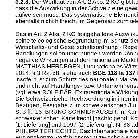
3.2.3.
Der Wortlaut von
Art. 2 Abs. 2 KG
gibt k
dass die Auswirkung in der Schweiz eine gewis
aufweisen muss. Das systematische Element i
ebenfalls nicht hilfreich, im Gegensatz zum te
Das in
Art. 2 Abs. 2 KG
festgehaltene Auswirku
seine teleologische Begründung im Schutz der
Wirtschafts- und Gesellschaftsordnung - Rege
Handlungen sollen unterbunden werden könne
negative Wirkungen auf den nationalen Markt 
MATTHIAS HERDEGEN, Internationales Wirtscha
2014, § 3 Rz. 58; siehe auch
BGE 118 Ia 137
insofern ist zum Schutz des nationalen Markt
und nicht auf Handlungs- bzw. Unternehmenss
(vgl. etwa ROLF BÄR, Extraterritoriale Wirkun
Die Schweizerische Rechtsordnung in ihren in
Bezügen, Festgabe zum schweizerischen Juri
S. 3 ff., 16; BRUNO SCHMIDHAUSER, in: Ko
schweizerischen Kartellrecht [nachfolgend: 
[1. Lieferung] und 1997 [2. Lieferung], N. 38 a
PHILIPP TERHECHTE, Das Internationale Kart
Fusionskontrollverfahrensrecht zwischen Koo