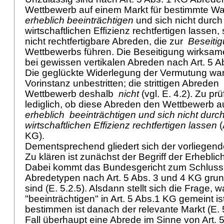
Wettbewerb auf einem Markt für bestimmte Wa
erheblich beeinträchtigen
und sich nicht durc
wirtschaftlichen Effizienz rechtfertigen lasse
nicht rechtfertigbare Abreden, die zur
Beseiti
Wettbewerbs führen. Die Beseitigung wirksa
bei gewissen vertikalen Abreden nach
Art. 5 
Die geglückte Widerlegung der Vermutung war 
Vorinstanz unbestritten; die strittigen Abreden
Wettbewerb deshalb
nicht
(vgl. E. 4.2). Zu pr
lediglich, ob diese Abreden den Wettbewerb 
erheblich
beeinträchtigen und sich nicht durc
wirtschaftlichen Effizienz rechtfertigen lassen
(
KG).
Dementsprechend gliedert sich der vorliegende
Zu klären ist zunächst der Begriff der Erheblichk
Dabei kommt das Bundesgericht zum Schluss,
Abredetypen nach
Art. 5 Abs. 3 und 4 KG
grun
sind (E. 5.2.5). Alsdann stellt sich die Frage, w
"beeinträchtigen" in
Art. 5 Abs.1 KG
gemeint ist
bestimmen ist danach der relevante Markt (E. 
Fall überhaupt eine Abrede im Sinne von
Art. 