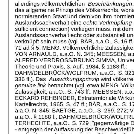
allerdings völkerrechtlichen
Beschränkungen
das allgemeine Prinzip des Völkerrechts, wo
normierenden Staat und dem von ihm normier
Auslandssachverhalt eine
echte Verknüpfung
sufficient connection) vorliegen muss, mit dem
Auslandssachverhalt echt oder substantiell u
verknüpft sein muss (vgl. BÄR, a.a.O., S. 16 ff
71 ad § 5; MENG, Völkerrechtliche Zulässigkeit,
VON ARNAULD, a.a.O. N. 345; MEESSEN, a.a.O
ALFRED VERDROSS/BRUNO SIMMA, Universel
Theorie und Praxis, 3. Aufl. 1984, § 1183 ff.;
DAHM/DELBRÜCK/WOLFRUM, a.a.O., S. 321; 
336 ff.). Das
Auswirkungsprinzip
wird völkerre
genuine link
betrachtet (vgl. etwa MENG, Völke
Zulässigkeit, a.a.O., S. 743 ff.; MEESSEN, a.a.O
ECKARD REHBINDER, Extraterritoriale Wirku
Kartellrechts, 1965, S. 47 ff.; BÄR, a.a.O., 
a.a.O. N. 345; BAETGE, a.a.O., S. 269, 27
a.a.O., § 1188 f.; DAHM/DELBRÜCK/WOLFRUM, 
TERHECHTE, a.a.O., S. 729 ["gegenwärtige D
- entgegen der Auffassung der Beschwerdeführ