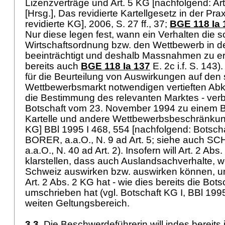
Lizenzverträge und
Art. 5 KG
[nachfolgend:
Ar
[Hrsg.], Das revidierte Kartellgesetz in der Pr
revidierte KG], 2006, S. 27 ff., 37;
BGE 118 Ia 
Nur diese legen fest, wann ein Verhalten die 
Wirtschaftsordnung bzw. den Wettbewerb in d
beeinträchtigt und deshalb Massnahmen zu erg
bereits auch
BGE 118 Ia 137
E. 2c i.f. S. 143)
für die Beurteilung von Auswirkungen auf den
Wettbewerbsmarkt notwendigen vertieften Abk
die Bestimmung des relevanten Marktes - verb
Botschaft vom 23. November 1994 zu einem 
Kartelle und andere Wettbewerbsbeschränkung
KG] BBl 1995 I 468, 554 [nachfolgend: Botscha
BORER, a.a.O., N. 9 ad Art. 5; siehe auch
a.a.O., N. 40 ad Art. 2). Insofern will
Art. 2 Abs
klarstellen, dass auch Auslandsachverhalte, w
Schweiz auswirken bzw. auswirken können, un
Art. 2 Abs. 2 KG
hat - wie dies bereits die Bots
umschrieben hat (vgl. Botschaft KG I, BBl 1995
weiten Geltungsbereich.
3.3.
Die Beschwerdeführerin will indes bereit