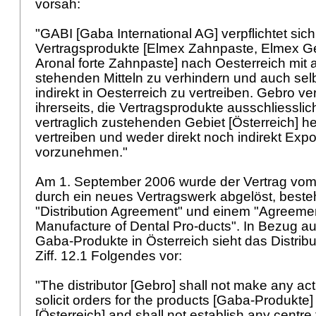
vorsah:
"GABI [Gaba International AG] verpflichtet sich
Vertragsprodukte [Elmex Zahnpaste, Elmex Ge
Aronal forte Zahnpaste] nach Oesterreich mit a
stehenden Mitteln zu verhindern und auch sel
indirekt in Oesterreich zu vertreiben. Gebro ver
ihrerseits, die Vertragsprodukte ausschliesslic
vertraglich zustehenden Gebiet [Österreich] h
vertreiben und weder direkt noch indirekt Exp
vorzunehmen."
Am 1. September 2006 wurde der Vertrag vom
durch ein neues Vertragswerk abgelöst, best
"Distribution Agreement" und einem "Agreeme
Manufacture of Dental Pro-ducts". In Bezug au
Gaba-Produkte in Österreich sieht das Distrib
Ziff. 12.1 Folgendes vor:
"The distributor [Gebro] shall not make any ac
solicit orders for the products [Gaba-Produkte] 
[Österreich] and shall not establish any centre f