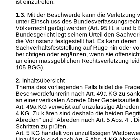
ist einzutreten.
1.3.
Mit der Beschwerde kann die Verletzung 
unter Einschluss des Bundesverfassungsrech
Völkerrecht gerügt werden (
Art. 95 lit. a und 
Bundesgericht legt seinem Urteil den Sachver
die Vorinstanz festgestellt hat. Es kann deren
Sachverhaltsfeststellung auf Rüge hin oder 
berichtigen oder ergänzen, wenn sie offensichtl
an einer massgeblichen Rechtsverletzung leide
105 BGG
).
2.
Inhaltsübersicht
Thema des vorliegenden Falls bildet die Frage
Beschwerdeführerin nach
Art. 49a KG
zu sankt
an einer vertikalen Abrede über Gebietsaufteilu
Art. 49a KG
verweist auf unzulässige Abreden
4 KG
. Zu klären sind deshalb die beiden Begri
Abreden" und "Abreden nach Art. 5 Abs. 4". Di
Schritten zu prüfen.
Art. 5 KG
handelt von unzulässigen Wettbewe
Unzulässig sind nach
Art. 5 Abs. 1 KG
Abreden