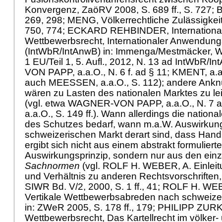
Konvergenz, ZaöRV 2008, S. 689 ff., S. 727; 
269, 298; MENG, Völkerrechtliche Zulässigkeit,
750, 774; ECKARD REHBINDER, Internationa
Wettbewerbsrecht, Internationaler Anwendung
(IntWbR/IntAnwB) in: Immenga/Mestmäcker, W
1 EU/Teil 1, 5. Aufl., 2012, N. 13 ad IntWbR
VON PAPP, a.a.O., N. 6 f. ad § 11; KMENT, a.a
auch MEESSEN, a.a.O., S. 112); andere Anknü
wären zu Lasten des nationalen Marktes zu lei
(vgl. etwa WAGNER-VON PAPP, a.a.O., N. 7 
a.a.O., S. 149 ff.). Wann allerdings die nation
des Schutzes bedarf, wann m.a.W. Auswirkun
schweizerischen Markt derart sind, dass Hand
ergibt sich nicht aus einem abstrakt formuliert
Auswirkungsprinzip, sondern nur aus den ein
Sachnormen
(vgl. ROLF H. WEBER, A. Einleit
und Verhältnis zu anderen Rechtsvorschriften, i
SIWR Bd. V/2, 2000, S. 1 ff., 41; ROLF H. 
Vertikale Wettbewerbsabreden nach schweizer
in: ZWeR 2005, S. 178 ff., 179; PHILIPP ZU
Wettbewerbsrecht, Das Kartellrecht im völker-