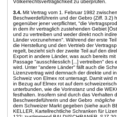
Völkerrechtsverträglichkeit zu überprüfen.
3.4.
Mit Vertrag vom 1. Februar 1982 zwischen
Beschwerdeführerin und der Gebro (Ziff. 3.2) h
gegenüber jener verpflichtet, "die Vertragspro
in dem ihr vertraglich zustehenden Gebiet [Öst
und zu vertreiben und weder direkt noch indire
Länder vorzunehmen". Während der erste Teil
die Herstellung und den Vertrieb der Vertragsp
regelt, bezieht sich der zweite Teil auf den dir
Export in andere Länder, was auch bereits mi
Passage "ausschliesslich [...] vertreiben" des e
wird. Unter "andere Länder" fällt auch die Sch
Lizenzvertrag wird demnach der direkte und ind
Schweiz von Elmex rot untersagt. Damit wird
in Bezug auf Elmex rot auf dem schweizerisc
unterbunden, wie die Vorinstanz und die WE
festhalten. Insofern sind durch das Verhalten 
Beschwerdeführerin und der Gebro
mögliche
dem Schweizer Markt gegeben (siehe auc
KELLER, Kartellrechtliche Schranken für Lizen
122; zustimmend BALDI/SCHRANER, SJZ 2014, 