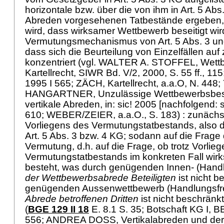
horizontale bzw. über die von ihm in
Art. 5 Abs
Abreden vorgesehenen Tatbestände ergeben,
wird, dass wirksamer Wettbewerb beseitigt wir
Vermutungsmechanismus von
Art. 5 Abs. 3 u
dass sich die Beurteilung von Einzelfällen auf
konzentriert (vgl. WALTER A. STOFFEL, Wett
Kartellrecht, SIWR Bd. V/2, 2000, S. 55 ff., 115
1995 I 565; ZÄCH, Kartellrecht, a.a.O, N. 448
HANGARTNER, Unzulässige Wettbewerbsbes
vertikale Abreden, in: sic! 2005 [nachfolgend: si
610; WEBER/ZEIER, a.a.O., S. 183) : zunächst
Vorliegens des Vermutungstatbestands, also 
Art. 5 Abs. 3 bzw. 4 KG; sodann auf die Frage
Vermutung, d.h. auf die Frage, ob trotz Vorlie
Vermutungstatbestands im konkreten Fall wi
besteht, was durch genügenden Innen- (Hand
der Wettbewerbsabrede Beteiligten
ist nicht b
genügenden Aussenwettbewerb (Handlungsfre
Abrede betroffenen Dritten
ist nicht beschränkt
(
BGE 129 II 18
E. 8.1 S. 35; Botschaft KG I, BB
556; ANDREA DOSS, Vertikalabreden und dere