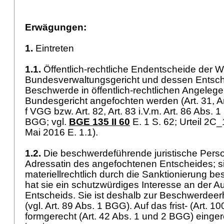
Erwägungen:
1.
Eintreten
1.1.
Öffentlich-rechtliche Endentscheide der
Bundesverwaltungsgericht und dessen Entsch
Beschwerde in öffentlich-rechtlichen Angeleg
Bundesgericht angefochten werden (Art. 31, Ar
f VGG
bzw. Art. 82, Art. 83 i.V.m.
Art. 86 Abs. 1 
BGG
; vgl.
BGE 135 II 60
E. 1 S. 62; Urteil 2
Mai 2016 E. 1.1).
1.2.
Die beschwerdeführende juristische Person
Adressatin des angefochtenen Entscheides; si
materiellrechtlich durch die Sanktionierung be
hat sie ein schutzwürdiges Interesse an der 
Entscheids. Sie ist deshalb zur Beschwerdeer
(vgl.
Art. 89 Abs. 1 BGG
). Auf das frist- (
Art. 1
formgerecht (
Art. 42 Abs. 1 und 2 BGG
) einge