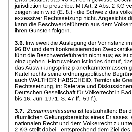
jurisdiction to prescribe. Mit
Art. 2 Abs. 2 KG
ve
zeigen sein wird (E. 8.) - die Schweiz das völk
exzessiver Rechtssetzung nicht. Angesichts 
kann die Beschwerdeführerin aus dem Völkerr
ihren Gunsten folgern.
3.6.
Inwieweit die Auslegung der Vorinstanz i
96 BV
und dem konkretisierenden Zweckartike
führt die Beschwerdeführerin nicht aus; es ist 
einzugehen. Hinzuweisen ist indes darauf, dass
das Auswirkungsprinzip anerkanntermassen 
Kartellrechts seine ordnungspolitische Begrün
auch WALTHER HABSCHEID, Territoriale Gren
Rechtssetzung, in: Referate und Diskussionen
Deutschen Gesellschaft für Völkerrecht in B
bis 16. Juni 1971, S. 47 ff., 59 f.).
3.7.
Zusammenfassend
ist festzuhalten: Bei 
räumlichen Geltungsbereichs eines Erlasses 
nationalen Recht und dem Völkerrecht zu unt
2 KG
stellt dabei - entsprechend dem Ziel de