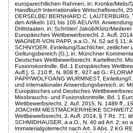
europarechtlichen Rahmen, in: Kronke/Melis/S
Handbuch Internationales Wirtschaftsrecht, 2005
DERSELBE/ BERNHARD C. LAUTERBURG, V
den Artikeln 101 bis 105 AEUV/III. Anwendun
Drittstaaten, in: Schröter/ Jakob/Klotz/Mederer 
Europäisches Wettbewerbsrecht, 2. Aufl. 2014, 
WAGNER-VON PAPP, a.a.O., N. 52 ad § 11; 
SCHNYDER, Einleitung/Sachlicher, zeitlicher 
Geltungsbereich (G.), in: Münchner Kommenta
Deutsches Wettbewerbsrecht. Kartellrecht. M
Fusionskontrolle, Bd. 1 Europäisches Wettbew
Aufl.], S. 210 ff., N. 808 ff., 927 ad G.; F
PAPP/WOLFGANG WURMNEST, Einleitung/I. Sac
und internationaler Anwendungsbereich, in: 
Europäisches und Deutsches Wettbewerbsrecht
Missbrauchs- und Fusionskontrolle, Bd. 1 Eu
Wettbewerbsrecht, 2. Auf. 2015, N. 1489 ff., 1
JOACHIM MESTMÄCKER/HEIKE SCHWEITZER
Wettbewerbsrecht, 3. Aufl. 2014, § 7 Rz. 71; ä
SCHMIDHAUSER, a.a.O., N. 40 ad Art. 2; so a
Immaterialgüterrecht nach
Art. 3 Abs. 2 KG
RET