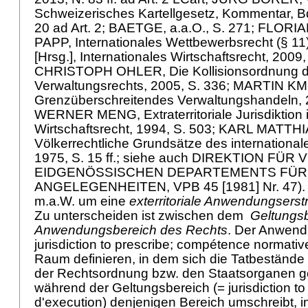
Schweizerisches Kartellgesetz, Kommentar, Bd. 
20 ad Art. 2; BAETGE, a.a.O., S. 271; FL
PAPP, Internationales Wettbewerbsrecht (§ 11), 
[Hrsg.], Internationales Wirtschaftsrecht, 2009,
CHRISTOPH OHLER, Die Kollisionsordnung d
Verwaltungsrechts, 2005, S. 336; MARTIN K
Grenzüberschreitendes Verwaltungshandeln, 2
WERNER MENG, Extraterritoriale Jurisdiktion i
Wirtschaftsrecht, 1994, S. 503; KARL MAT
Völkerrechtliche Grundsätze des internationale
1975, S. 15 ff.; siehe auch DIREKTION F
EIDGENÖSSISCHEN DEPARTEMENTS FÜR
ANGELEGENHEITEN, VPB 45 [1981] Nr. 47). E
m.a.W. um eine
exterritoriale Anwendungsers
Zu unterscheiden ist zwischen dem
Geltungs
Anwendungsbereich des Rechts
. Der Anwend
jurisdiction to prescribe; compétence normativ
Raum definieren, in dem sich die Tatbestände 
der Rechtsordnung bzw. den Staatsorganen g
während der Geltungsbereich (= jurisdiction t
d'execution) denjenigen Bereich umschreibt, 