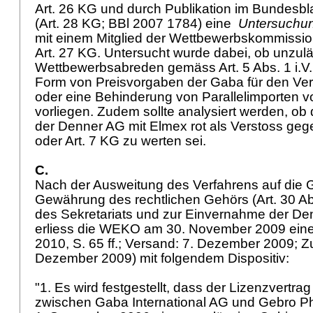
Art. 26 KG
und durch Publikation im Bundesbl
(
Art. 28 KG
; BBl 2007 1784) eine
Untersuchu
mit einem Mitglied der Wettbewerbskommiss
Art. 27 KG
. Untersucht wurde dabei, ob unzul
Wettbewerbsabreden gemäss Art. 5 Abs. 1 i.V
Form von Preisvorgaben der Gaba für den Ver
oder eine Behinderung von Parallelimporten v
vorliegen. Zudem sollte analysiert werden, ob 
der Denner AG mit Elmex rot als Verstoss ge
oder
Art. 7 KG
zu werten sei.
C.
Nach der Ausweitung des Verfahrens auf die 
Gewährung des rechtlichen Gehörs (
Art. 30 A
des Sekretariats und zur Einvernahme der De
erliess die WEKO am 30. November 2009 ein
2010, S. 65 ff.; Versand: 7. Dezember 2009; Zu
Dezember 2009) mit folgendem Dispositiv:
"1. Es wird festgestellt, dass der Lizenzvertra
zwischen Gaba International AG und Gebro 