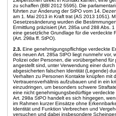
Zielpersonen direkt in Kontakt kämen, eine ge
zu schaffen (BBl 2012 5595). Die parlamenta
führten zur Änderung der StPO vom 14. Deze
am 1. Mai 2013 in Kraft trat (AS 2013 1051). Mi
Gesetzesänderung wurden die Bestimmungen 
Ermittlung präzisiert (
Art. 285a und 288 Abs. 
eine gesetzliche Grundlage für die verdeckt
(
Art. 298a ff. StPO
).
2.3.
Eine genehmigungspflichtige verdeckte Er
des neuen
Art. 285a StPO
liegt nunmehr vor,
Polizei oder Personen, die vorübergehend für 
angestellt sind, unter Verwendung einer durc
abgesicherten falschen Identität (Legende) d
Verhalten zu Personen Kontakte knüpfen mit d
Vertrauensverhältnis aufzubauen und in ein kr
einzudringen, um besonders schwere Straftat
eine nicht genehmigungsbedürftige verdeck
Art. 298a StPO
handelt es sich hingegen, wen
im Rahmen kurzer Einsätze ohne Erkennbarkei
Identität und Funktion Verbrechen und Vergeh
versuchen und dabei insbesondere Scheinges