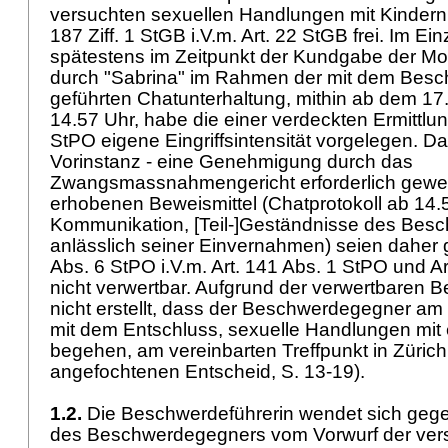
versuchten sexuellen Handlungen mit Kindern
187 Ziff. 1 StGB
i.V.m.
Art. 22 StGB
frei. Im Ei
spätestens im Zeitpunkt der Kundgabe der Mo
durch "Sabrina" im Rahmen der mit dem Bes
geführten Chatunterhaltung, mithin ab dem 1
14.57 Uhr, habe die einer verdeckten Ermittl
StPO
eigene Eingriffsintensität vorgelegen. Da
Vorinstanz - eine Genehmigung durch das
Zwangsmassnahmengericht erforderlich gewe
erhobenen Beweismittel (Chatprotokoll ab 14.
Kommunikation, [Teil-]Geständnisse des Bes
anlässlich seiner Einvernahmen) seien daher 
Abs. 6 StPO
i.V.m.
Art. 141 Abs. 1 StPO
und
Ar
nicht verwertbar. Aufgrund der verwertbaren Be
nicht erstellt, dass der Beschwerdegegner a
mit dem Entschluss, sexuelle Handlungen mit
begehen, am vereinbarten Treffpunkt in Zürich 
angefochtenen Entscheid, S. 13-19).
1.2.
Die Beschwerdeführerin wendet sich gege
des Beschwerdegegners vom Vorwurf der ver