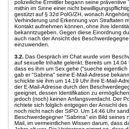
polizeiliche Ermittler begann seine präventive T
mithin im Sinne einer nicht bewilligungspflic
gestützt auf § 32d PolG/ZH, wonach Angehörig
Verhinderung und Erkennung von Straftaten m
Kontakt aufnehmen können, ohne ihre Identitä
bekanntzugeben. Gegen diese Einordnung durc
auch nach der Ansicht des Beschwerdegegner
einzuwenden.
3.2.
Das Gespräch im Chat wurde vom Besch
auf sexuelle Inhalte gelenkt. Bereits um 14.04 
dass es ihm um Sex gehe ("sueche eigentlich
gab er "Sabrina" seine E-Mail-Adresse bekann
schickte sie ihm um 14.19 Uhr ihre E-Mail-Ad
der E-Mail-Adresse durch den Beschwerdege
geeignet, dessen Identifikation zu ermögliche
jedoch (noch) keinen Anfangsverdacht. Der Po
richtete sich folglich entgegen der Ansicht 
noch nicht nach der StPO. Um 14:46 Uhr sand
Beschwerdegegner "Sabrina" ein Bild seines 
Mail, im vermeintlichen Wissen darum, dass d