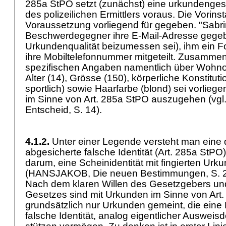
285a StPO
setzt (zunächst) eine urkundenges
des polizeilichen Ermittlers voraus. Die Vorins
Voraussetzung vorliegend für gegeben. "Sabr
Beschwerdegegner ihre E-Mail-Adresse gege
Urkundenqualität beizumessen sei), ihm ein F
ihre Mobiltelefonnummer mitgeteilt. Zusammen
spezifischen Angaben namentlich über Wohnort
Alter (14), Grösse (150), körperliche Konstitut
sportlich) sowie Haarfarbe (blond) sei vorlie
im Sinne von
Art. 285a StPO
auszugehen (vgl
Entscheid, S. 14).
4.1.2.
Unter einer Legende versteht man eine
abgesicherte falsche Identität (
Art. 285a StPO
darum, eine Scheinidentität mit fingierten Ur
(HANSJAKOB, Die neuen Bestimmungen, S. 214 
Nach dem klaren Willen des Gesetzgebers und
Gesetzes sind mit Urkunden im Sinne von
Art
grundsätzlich nur Urkunden gemeint, die eine
falsche Identität, analog eigentlicher Auswei