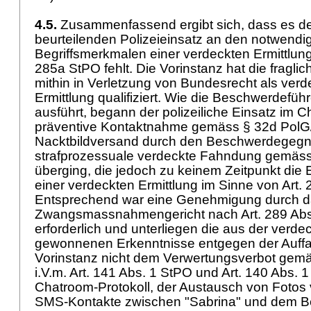
4.5.
Zusammenfassend ergibt sich, dass es d
beurteilenden Polizeieinsatz an den notwendi
Begriffsmerkmalen einer verdeckten Ermittlun
285a StPO
fehlt. Die Vorinstanz hat die fraglic
mithin in Verletzung von Bundesrecht als verde
Ermittlung qualifiziert. Wie die Beschwerdeführ
ausführt, begann der polizeiliche Einsatz im C
präventive Kontaktnahme gemäss § 32d PolG
Nacktbildversand durch den Beschwerdegegne
strafprozessuale verdeckte Fahndung gemäs
überging, die jedoch zu keinem Zeitpunkt die Ei
einer verdeckten Ermittlung im Sinne von
Art.
Entsprechend war eine Genehmigung durch 
Zwangsmassnahmengericht nach
Art. 289 Ab
erforderlich und unterliegen die aus der ver
gewonnenen Erkenntnisse entgegen der Auff
Vorinstanz nicht dem Verwertungsverbot gemäs
i.V.m.
Art. 141 Abs. 1 StPO
und
Art. 140 Abs. 
Chatroom-Protokoll, der Austausch von Fotos 
SMS-Kontakte zwischen "Sabrina" und dem 