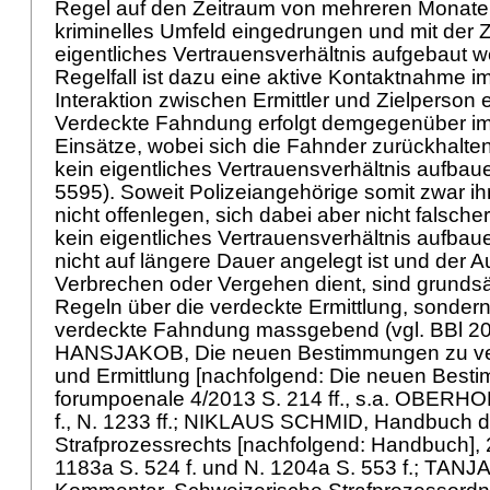
Regel auf den Zeitraum von mehreren Monaten
kriminelles Umfeld eingedrungen und mit der Z
eigentliches Vertrauensverhältnis aufgebaut 
Regelfall ist dazu eine aktive Kontaktnahme i
Interaktion zwischen Ermittler und Zielperson e
Verdeckte Fahndung erfolgt demgegenüber i
Einsätze, wobei sich die Fahnder zurückhalte
kein eigentliches Vertrauensverhältnis aufbau
5595). Soweit Polizeiangehörige somit zwar i
nicht offenlegen, sich dabei aber nicht falsch
kein eigentliches Vertrauensverhältnis aufb
nicht auf längere Dauer angelegt ist und der A
Verbrechen oder Vergehen dient, sind grundsät
Regeln über die verdeckte Ermittlung, sondern
verdeckte Fahndung massgebend (vgl. BBl 2
HANSJAKOB, Die neuen Bestimmungen zu ve
und Ermittlung [nachfolgend: Die neuen Besti
forumpoenale 4/2013 S. 214 ff., s.a. OBERHO
f., N. 1233 ff.; NIKLAUS SCHMID, Handbuch 
Strafprozessrechts [nachfolgend: Handbuch], 2
1183a S. 524 f. und N. 1204a S. 553 f.; TANJ