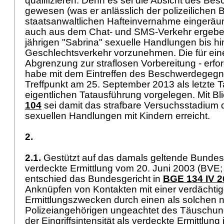
qualifizieren. Denn es sei die Absicht des B
gewesen (was er anlässlich der polizeilichen 
staatsanwaltlichen Hafteinvernahme eingeräu
auch aus dem Chat- und SMS-Verkehr ergebe),
jährigen "Sabrina" sexuelle Handlungen bis h
Geschlechtsverkehr vorzunehmen. Die für eine
Abgrenzung zur straflosen Vorbereitung - erfo
habe mit dem Eintreffen des Beschwerdegegn
Treffpunkt am 25. September 2013 als letzte T
eigentlichen Tatausführung vorgelegen. Mit Bl
104
sei damit das strafbare Versuchsstadium 
sexuellen Handlungen mit Kindern erreicht.
2.
2.1.
Gestützt auf das damals geltende Bundes
verdeckte Ermittlung vom 20. Juni 2003 (BVE
entschied das Bundesgericht in
BGE 134 IV 2
Anknüpfen von Kontakten mit einer verdächti
Ermittlungszwecken durch einen als solchen 
Polizeiangehörigen ungeachtet des Täuschu
der Eingriffsintensität als verdeckte Ermittlu