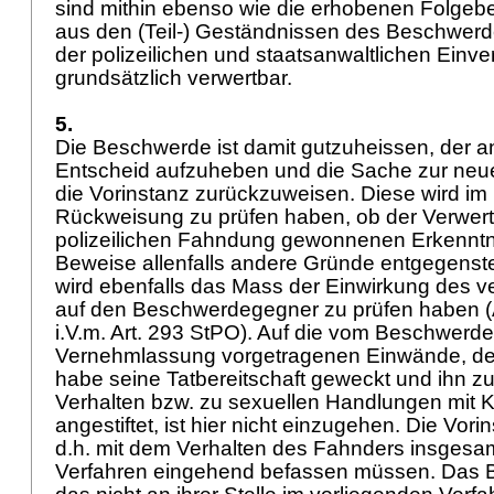
sind mithin ebenso wie die erhobenen Folgeb
aus den (Teil-) Geständnissen des Beschwerd
der polizeilichen und staatsanwaltlichen Einv
grundsätzlich verwertbar.
5.
Die Beschwerde ist damit gutzuheissen, der 
Entscheid aufzuheben und die Sache zur neu
die Vorinstanz zurückzuweisen. Diese wird i
Rückweisung zu prüfen haben, ob der Verwertb
polizeilichen Fahndung gewonnenen Erkenntni
Beweise allenfalls andere Gründe entgegenst
wird ebenfalls das Mass der Einwirkung des 
auf den Beschwerdegegner zu prüfen haben (A
i.V.m.
Art. 293 StPO
). Auf die vom Beschwerde
Vernehmlassung vorgetragenen Einwände, der 
habe seine Tatbereitschaft geweckt und ihn z
Verhalten bzw. zu sexuellen Handlungen mit Ki
angestiftet, ist hier nicht einzugehen. Die Vori
d.h. mit dem Verhalten des Fahnders insgesa
Verfahren eingehend befassen müssen. Das 