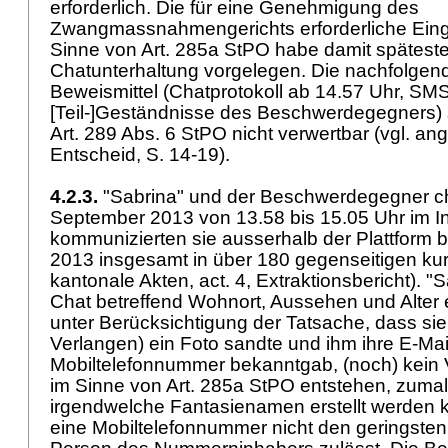
erforderlich. Die für eine Genehmigung des
Zwangmassnahmengerichts erforderliche Eingri
Sinne von
Art. 285a StPO
habe damit späteste
Chatunterhaltung vorgelegen. Die nachfolge
Beweismittel (Chatprotokoll ab 14.57 Uhr, S
[Teil-]Geständnisse des Beschwerdegegners) s
Art. 289 Abs. 6 StPO
nicht verwertbar (vgl. an
Entscheid, S. 14-19).
4.2.3.
"Sabrina" und der Beschwerdegegner ch
September 2013 von 13.58 bis 15.05 Uhr im I
kommunizierten sie ausserhalb der Plattform 
2013 insgesamt in über 180 gegenseitigen ku
kantonale Akten, act. 4, Extraktionsbericht). 
Chat betreffend Wohnort, Aussehen und Alter 
unter Berücksichtigung der Tatsache, dass sie
Verlangen) ein Foto sandte und ihm ihre E-Ma
Mobiltelefonnummer bekanntgab, (noch) kein 
im Sinne von
Art. 285a StPO
entstehen, zumal
irgendwelche Fantasienamen erstellt werden
eine Mobiltelefonnummer nicht den geringsten