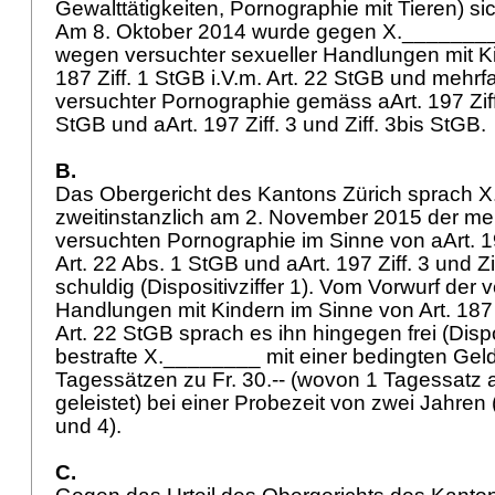
Gewalttätigkeiten, Pornographie mit Tieren) sic
Am 8. Oktober 2014 wurde gegen X._______
wegen versuchter sexueller Handlungen mit 
187 Ziff. 1 StGB
i.V.m.
Art. 22 StGB
und mehrfac
versuchter Pornographie gemäss aArt. 197 Zif
StGB
und aArt. 197 Ziff. 3 und Ziff. 3bis StGB.
B.
Das Obergericht des Kantons Zürich sprach 
zweitinstanzlich am 2. November 2015 der meh
versuchten Pornographie im Sinne von aArt. 19
Art. 22 Abs. 1 StGB
und aArt. 197 Ziff. 3 und Zi
schuldig (Dispositivziffer 1). Vom Vorwurf der
Handlungen mit Kindern im Sinne von
Art. 187
Art. 22 StGB
sprach es ihn hingegen frei (Dispos
bestrafte X.________ mit einer bedingten Gel
Tagessätzen zu Fr. 30.-- (wovon 1 Tagessatz a
geleistet) bei einer Probezeit von zwei Jahren (
und 4).
C.