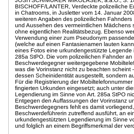
JOSITSCH/MURER MIKOLASEK, a.a.O., S. 184 
BISCHOFF/LANTER, Verdeckte polizeiliche E
in Chatrooms, in Jusletter vom 14. Januar 2008,
weiteren Angaben des polizeilichen Fahnders 
und Aussehen des vermeintlichen Mädchens s
ohne eigentlichen Realitätsbezug. Ebenso wen
Verwendung einer zum Pseudonym passenden
(welche auf einen Fantasienamen lauten kann
eines Fotos eine urkundengestützte Legende
285a StPO
. Die vom polizeilichen Fahnder an
Beschwerdegegner weitergegebene Mobiltele
was die Vorinstanz nicht zu beachten scheint -
dessen Scheinidentität ausgestellt, sondern au
Für die Registrierung der Mobiltelefonnummer 
fingierten Urkunden eingesetzt; auch unter die
Legendierung im Sinne von
Art. 285a StPO
nic
Entgegen den Auffassungen der Vorinstanz u
Beschwerdegegners fehlt es damit vorliegend,
Beschwerdeführerin zutreffend ausführt, an ei
urkundengestützten Legendierung im Sinne 
und folglich an einem Begriffsmerkmal der ve