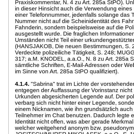
Praxiskommentar, N. 4 zu
Art. 285a StPO
). Un
in dieser Hinsicht auch die Verwendung eines 
einer Telefonnummer, jedenfalls solange das T
Nummer nicht auf die Scheinidentität des Fah
Fahnderin, sondern beispielsweise auf die Poli
ausgestellt wurde. Die fraglichen Informatione
Umständen nicht Teil einer urkundengestützt
(HANSJAKOB, Die neuen Bestimmungen, S. 
Verdeckte polizeiliche Tätigkeit, S. 248; MUGG
317; a.M. KNODEL, a.a.O., N. 8 zu
Art. 285a 
sämtliche Schriften, E-Mail-Adressen oder We
im Sinne von
Art. 285a StPO
qualifiziert).
4.1.4.
"Sabrina" trat im Lichte der vorstehend
entgegen der Auffassung der Vorinstanz nicht 
Urkunden abgesicherten Legende auf. Der pol
verbarg sich nicht hinter einer Legende, sonder
einem Nicknamen, wie ihn grundsätzlich auch 
Teilnehmer im Chat benutzen. Dadurch legte e
Identität nicht offen, was aber gerade Merkmal 
welcher weitgehend anonym bzw. pseudonym er