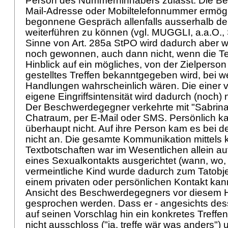
Person des Nummerninhabers zulässt. Die Be
Mail-Adresse oder Mobiltelefonnummer ermögli
begonnene Gespräch allenfalls ausserhalb der
weiterführen zu können (vgl. MUGGLI, a.a.O., 
Sinne von
Art. 285a StPO
wird dadurch aber 
noch gewonnen, auch dann nicht, wenn die T
Hinblick auf ein mögliches, von der Zielperso
gestelltes Treffen bekanntgegeben wird, bei 
Handlungen wahrscheinlich wären. Die einer v
eigene Eingriffsintensität wird dadurch (noch) 
Der Beschwerdegegner verkehrte mit "Sabrina"
Chatraum, per E-Mail oder SMS. Persönlich ka
überhaupt nicht. Auf ihre Person kam es bei 
nicht an. Die gesamte Kommunikation mittels 
Textbotschaften war im Wesentlichen allein a
eines Sexualkontakts ausgerichtet (wann, wo,
vermeintliche Kind wurde dadurch zum Tatobje
einem privaten oder persönlichen Kontakt ka
Ansicht des Beschwerdegegners vor diesem H
gesprochen werden. Dass er - angesichts des
auf seinen Vorschlag hin ein konkretes Treffe
nicht ausschloss ("ja, treffe wär was anders") 