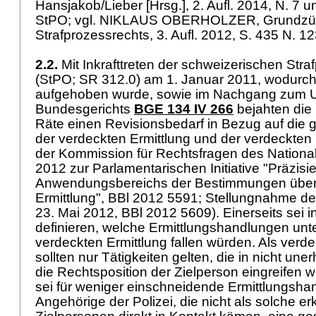
Hansjakob/Lieber [Hrsg.], 2. Aufl. 2014, N. 7 
StPO
; vgl. NIKLAUS OBERHOLZER, Grundzü
Strafprozessrechts, 3. Aufl. 2012, S. 435 N. 1
2.2.
Mit Inkrafttreten der schweizerischen Str
(StPO; SR 312.0) am 1. Januar 2011, wodurc
aufgehoben wurde, sowie im Nachgang zum Ur
Bundesgerichts
BGE 134 IV 266
bejahten die
Räte einen Revisionsbedarf in Bezug auf die 
der verdeckten Ermittlung und der verdeckten
der Kommission für Rechtsfragen des National
2012 zur Parlamentarischen Initiative "Präzisi
Anwendungsbereichs der Bestimmungen über 
Ermittlung", BBl 2012 5591; Stellungnahme d
23. Mai 2012, BBl 2012 5609). Einerseits sei i
definieren, welche Ermittlungshandlungen unte
verdeckten Ermittlung fallen würden. Als verde
sollten nur Tätigkeiten gelten, die in nicht une
die Rechtsposition der Zielperson eingreifen 
sei für weniger einschneidende Ermittlungsha
Angehörige der Polizei, die nicht als solche er