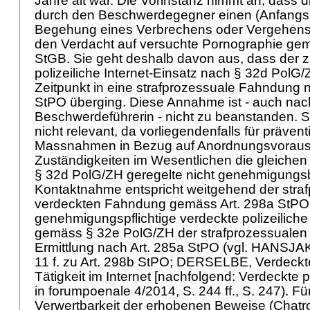
Jahre alt war. Die Vorinstanz nimmt an, dass d
durch den Beschwerdegegner einen (Anfangs-)
Begehung eines Verbrechens oder Vergehens
den Verdacht auf versuchte Pornographie gemä
StGB. Sie geht deshalb davon aus, dass der z
polizeiliche Internet-Einsatz nach § 32d PolG
Zeitpunkt in eine strafprozessuale Fahndung
StPO
überging. Diese Annahme ist - auch nach
Beschwerdeführerin - nicht zu beanstanden. Si
nicht relevant, da vorliegendenfalls für präven
Massnahmen in Bezug auf Anordnungsvorau
Zuständigkeiten im Wesentlichen die gleichen 
§ 32d PolG/ZH geregelte nicht genehmigungsbe
Kontaktnahme entspricht weitgehend der stra
verdeckten Fahndung gemäss
Art. 298a StPO
genehmigungspflichtige verdeckte polizeiliche
gemäss § 32e PolG/ZH der strafprozessualen
Ermittlung nach
Art. 285a StPO
(vgl. HANSJAK
11 f. zu
Art. 298b StPO
; DERSELBE, Verdeckte 
Tätigkeit im Internet [nachfolgend: Verdeckte po
in forumpoenale 4/2014, S. 244 ff., S. 247). Fü
Verwertbarkeit der erhobenen Beweise (Chatr