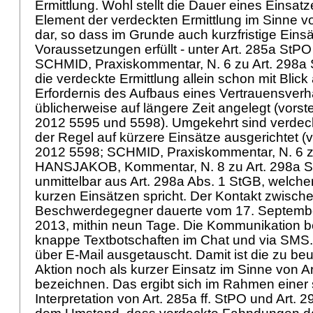
Ermittlung. Wohl stellt die Dauer eines Einsat
Element der verdeckten Ermittlung im Sinne 
dar, so dass im Grunde auch kurzfristige Einsä
Voraussetzungen erfüllt - unter
Art. 285a StPO
SCHMID, Praxiskommentar, N. 6 zu
Art. 298a
die verdeckte Ermittlung allein schon mit Blick
Erfordernis des Aufbaus eines Vertrauensverh
üblicherweise auf längere Zeit angelegt (vorst
2012 5595 und 5598). Umgekehrt sind verdec
der Regel auf kürzere Einsätze ausgerichtet (
2012 5598; SCHMID, Praxiskommentar, N. 6 
HANSJAKOB, Kommentar, N. 8 zu
Art. 298a 
unmittelbar aus
Art. 298a Abs. 1 StGB
, welche
kurzen Einsätzen spricht. Der Kontakt zwisch
Beschwerdegegner dauerte vom 17. Septembe
2013, mithin neun Tage. Die Kommunikation b
knappe Textbotschaften im Chat und via SMS
über E-Mail ausgetauscht. Damit ist die zu beur
Aktion noch als kurzer Einsatz im Sinne von
A
bezeichnen. Das ergibt sich im Rahmen einer
Interpretation von
Art. 285a ff. StPO
und
Art. 2