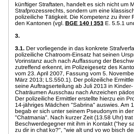
künftiger Straftaten, handelt es sich nicht 
Strafprozessrechts, sondern um eine klassisc
polizeiliche Tätigkeit. Die Kompetenz zu ihrer 
den Kantonen (vgl.
BGE 140 I 353
E. 5.5.1 un
3.
3.1.
Der vorliegende in das konkrete Strafve
polizeiliche Chatroom-Einsatz hat seinen Ursp
Vorinstanz auch nach Auffassung der Beschw
zutreffend erkennt, im Polizeigesetz des Kant
vom 23. April 2007, Fassung vom 5. November 2
März 2013; LS.550.1). Der polizeiliche Ermittler
seine Auftragserteilung ab Juli 2013 in Kinder
Chaträumen Ausschau nach Anzeichen pädosex
Der polizeiliche Ermittler erstellte hierzu ein Pr
14-jähriges Mädchen "Sabrina" auswies. Am 
begab er sich unter seinem Pseudonym in de
"Chatmania". Nach kurzer Zeit (13.58 Uhr) trat
Beschwerdegegner mit ihm in Kontakt ("hey sabr
zu dir in chat ko?", "wie alt und vo wo bisch d