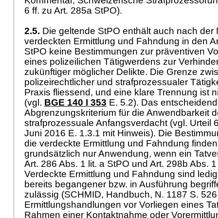
Kommentar, Schweizerische Strafprozessordnun
6 ff. zu
Art. 285a StPO
).
2.5.
Die geltende StPO enthält auch nach der
verdeckten Ermittlung und Fahndung in den
Ar
StPO
keine Bestimmungen zur präventiven Vor
eines polizeilichen Tätigwerdens zur Verhind
zukünftiger möglicher Delikte. Die Grenze zwi
polizeirechtlicher und strafprozessualer Tätigkei
Praxis fliessend, und eine klare Trennung ist 
(vgl.
BGE 140 I 353
E. 5.2). Das entscheiden
Abgrenzungskriterium für die Anwendbarkeit de
strafprozessuale Anfangsverdacht (vgl. Urtei
Juni 2016 E. 1.3.1 mit Hinweis). Die Bestimm
die verdeckte Ermittlung und Fahndung finden
grundsätzlich nur Anwendung, wenn ein Tatverd
Art. 286 Abs. 1 lit. a StPO
und
Art. 298b Abs. 1 
Verdeckte Ermittlung und Fahndung sind ledig
bereits begangener bzw. in Ausführung begriff
zulässig (SCHMID, Handbuch, N. 1187 S. 526 f
Ermittlungshandlungen vor Vorliegen eines Ta
Rahmen einer Kontaktnahme oder Vorermittlu