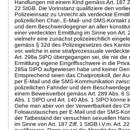
Handlungen mit einem Kind gemäss
Art. 187 Z
22 StGB
. Die Vorinstanz qualifiziere den vorl
Polizeieinsatz zu Unrecht als verdeckte Ermitt
polizeilichen Chat-, E-Mail- und SMS-Kontakt 
und dem Beschwerdegegner an allen konstitu
einer verdeckten Ermittlung im Sinne von
Art.
vielmehr eine zunächst polizeirechtlich einge
gemäss § 32d des Polizeigesetzes des Kanto
vor, welche in eine strafprozessuale verdec
Art. 298a StPO
übergegangen sei, die nie die 
Ermittlung eigene Eingriffsschwere in die Pri
285a StPO
aufgewiesen habe und keiner Gen
Entsprechend seien das Chatprotokoll, der A
per E-Mail und die SMS-Kommunikation zwis
polizeilichen Fahnder und dem Beschwerdege
einem Beweisverbot gemäss
Art. 289 Abs. 6 
Abs. 1 StPO
und
Art. 140 Abs. 1 StPO
könne k
Gehe man aber von der Verwertbarkeit des Cha
Fotoaustausches per E-Mail und der SMS-Kom
der Tatbestand der versuchten sexuellen Han
im Sinne von
Art. 187 Ziff. 1 StGB
i.V.m.
Art. 2