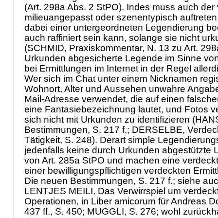
(
Art. 298a Abs. 2 StPO
). Indes muss auch der
milieuangepasst oder szenentypisch auftreten 
dabei einer untergeordneten Legendierung be
auch raffiniert sein kann, solange sie nicht ur
(SCHMID, Praxiskommentar, N. 13 zu
Art. 29
Urkunden abgesicherte Legende im Sinne vo
bei Ermittlungen im Internet in der Regel allerd
Wer sich im Chat unter einem Nicknamen regis
Wohnort, Alter und Aussehen unwahre Angabe
Mail-Adresse verwendet, die auf einen falsch
eine Fantasiebezeichnung lautet, und Fotos ve
sich nicht mit Urkunden zu identifizieren (H
Bestimmungen, S. 217 f.; DERSELBE, Verdeckt
Tätigkeit, S. 248). Derart simple Legendierun
jedenfalls keine durch Urkunden abgestützte
von
Art. 285a StPO
und machen eine verdeckt
einer bewilligungspflichtigen verdeckten Erm
Die neuen Bestimmungen, S. 217 f.; siehe 
LENTJES MEILI, Das Verwirrspiel um verdeckte
Operationen, in Liber amicorum für Andreas D
437 ff., S. 450; MUGGLI, S. 276; wohl zurück