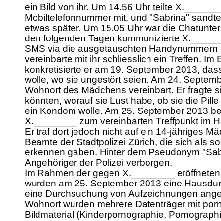
ein Bild von ihr. Um 14.56 Uhr teilte X.______
Mobiltelefonnummer mit, und "Sabrina" sandt
etwas später. Um 15.05 Uhr war die Chatunter
den folgenden Tagen kommunizierte X.______
SMS via die ausgetauschten Handynummern 
vereinbarte mit ihr schliesslich ein Treffen. Im
konkretisierte er am 19. September 2013, dass
wolle, wo sie ungestört seien. Am 24. Septem
Wohnort des Mädchens vereinbart. Er fragte si
könnten, worauf sie Lust habe, ob sie die Pill
ein Kondom wolle. Am 25. September 2013 be
X.________ zum vereinbarten Treffpunkt im H
Er traf dort jedoch nicht auf ein 14-jähriges 
Beamte der Stadtpolizei Zürich, die sich als so
erkennen gaben. Hinter dem Pseudonym "Sabri
Angehöriger der Polizei verborgen.
Im Rahmen der gegen X.________ eröffneten
wurden am 25. September 2013 eine Hausdu
eine Durchsuchung von Aufzeichnungen ange
Wohnort wurden mehrere Datenträger mit po
Bildmaterial (Kinderpornographie, Pornographi