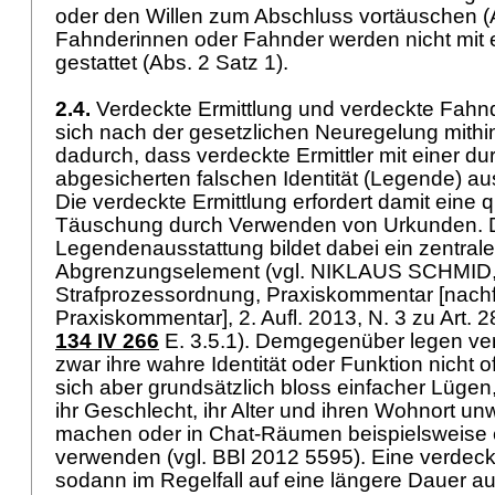
oder den Willen zum Abschluss vortäuschen (A
Fahnderinnen oder Fahnder werden nicht mit 
gestattet (Abs. 2 Satz 1).
2.4.
Verdeckte Ermittlung und verdeckte Fahn
sich nach der gesetzlichen Neuregelung mith
dadurch, dass verdeckte Ermittler mit einer d
abgesicherten falschen Identität (Legende) au
Die verdeckte Ermittlung erfordert damit eine q
Täuschung durch Verwenden von Urkunden. 
Legendenausstattung bildet dabei ein zentral
Abgrenzungselement (vgl. NIKLAUS SCHMID,
Strafprozessordnung, Praxiskommentar [nach
Praxiskommentar], 2. Aufl. 2013, N. 3 zu
Art. 
134 IV 266
E. 3.5.1). Demgegenüber legen ve
zwar ihre wahre Identität oder Funktion nicht o
sich aber grundsätzlich bloss einfacher Lügen
ihr Geschlecht, ihr Alter und ihren Wohnort 
machen oder in Chat-Räumen beispielsweise
verwenden (vgl. BBl 2012 5595). Eine verdeckt
sodann im Regelfall auf eine längere Dauer aus