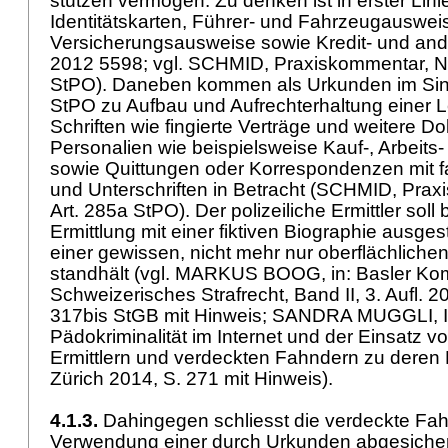
stützen vermögen. Zu denken ist in erster Lin
Identitätskarten, Führer- und Fahrzeugauswei
Versicherungsausweise sowie Kredit- und and
2012 5598; vgl. SCHMID, Praxiskommentar, N
StPO
). Daneben kommen als Urkunden im Si
StPO
zu Aufbau und Aufrechterhaltung einer
Schriften wie fingierte Verträge und weitere D
Personalien wie beispielsweise Kauf-, Arbeits-
sowie Quittungen oder Korrespondenzen mit f
und Unterschriften in Betracht (SCHMID, Prax
Art. 285a StPO
). Der polizeiliche Ermittler sol
Ermittlung mit einer fiktiven Biographie ausges
einer gewissen, nicht mehr nur oberflächliche
standhält (vgl. MARKUS BOOG, in: Basler Ko
Schweizerisches Strafrecht, Band II, 3. Aufl. 2
317bis StGB
mit Hinweis; SANDRA MUGGLI, Im
Pädokriminalität im Internet und der Einsatz v
Ermittlern und verdeckten Fahndern zu deren
Zürich 2014, S. 271 mit Hinweis).
4.1.3.
Dahingegen schliesst die verdeckte Fa
Verwendung einer durch Urkunden abgesiche