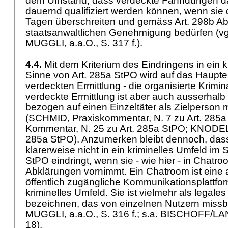
dem Umstand, dass verdeckte Fahndungen da
dauernd qualifiziert werden können, wenn sie
Tagen überschreiten und gemäss
Art. 298b A
staatsanwaltlichen Genehmigung bedürfen (vgl
MUGGLI, a.a.O., S. 317 f.).
4.4.
Mit dem Kriterium des Eindringens in ein k
Sinne von
Art. 285a StPO
wird auf das Haupte
verdeckten Ermittlung - die organisierte Krimina
verdeckte Ermittlung ist aber auch ausserhalb
bezogen auf einen Einzeltäter als Zielperson 
(SCHMID, Praxiskommentar, N. 7 zu
Art. 285
Kommentar, N. 25 zu
Art. 285a StPO
; KNODEL,
285a StPO
). Anzumerken bleibt dennoch, dass
klarerweise nicht in ein kriminelles Umfeld im
StPO
eindringt, wenn sie - wie hier - in Chatr
Abklärungen vornimmt. Ein Chatroom ist eine 
öffentlich zugängliche Kommunikationsplattfo
kriminelles Umfeld. Sie ist vielmehr als legale
bezeichnen, das von einzelnen Nutzern missbr
MUGGLI, a.a.O., S. 316 f.; s.a. BISCHOFF/LA
18).