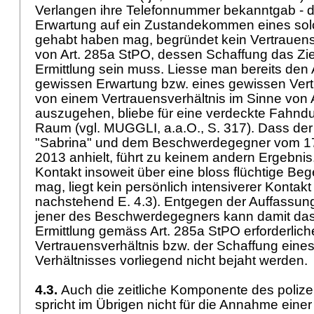
Verlangen ihre Telefonnummer bekanntgab - d
Erwartung auf ein Zustandekommen eines sol
gehabt haben mag, begründet kein Vertrauens
von
Art. 285a StPO
, dessen Schaffung das Zie
Ermittlung sein muss. Liesse man bereits den 
gewissen Erwartung bzw. eines gewissen Ver
von einem Vertrauensverhältnis im Sinne von
auszugehen, bliebe für eine verdeckte Fahnd
Raum (vgl. MUGGLI, a.a.O., S. 317). Dass de
"Sabrina" und dem Beschwerdegegner vom 17
2013 anhielt, führt zu keinem andern Ergebni
Kontakt insoweit über eine bloss flüchtige 
mag, liegt kein persönlich intensiverer Kontakt
nachstehend E. 4.3). Entgegen der Auffassun
jener des Beschwerdegegners kann damit das 
Ermittlung gemäss
Art. 285a StPO
erforderlich
Vertrauensverhältnis bzw. der Schaffung eine
Verhältnisses vorliegend nicht bejaht werden.
4.3.
Auch die zeitliche Komponente des polize
spricht im Übrigen nicht für die Annahme eine