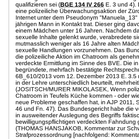
qualifizieren sei (
BGE 134 IV 266
E. 3 und 4). 
eine polizeiliche Überwachungsaktion der Zürch
Internet unter dem Pseudonym "Manuela_13" 
jährigen Mann in Kontakt trat. Dieser ging davo
einem Mädchen unter 16 Jahren. Nachdem da
sexuelle Inhalte gelenkt wurde, verabredete 
mutmasslich weniger als 16 Jahre alten Mädc
sexuelle Handlungen vorzunehmen. Das Bunde
die polizeiliche Aktion im Chatroom als geneh
verdeckte Ermittlung im Sinne des BVE. Die i
begründete, mehrfach bestätigte Rechtsprechu
6B_610/2013 vom 12. Dezember 2013 E. 3.5 
in der Lehre unterschiedlich beurteilt, mehrheitl
(JOSITSCH/MURER MIKOLASEK, Wenn polizeil
Chatroom in Teufels Küche kommen - oder wi
neue Probleme geschaffen hat, in AJP 2011, S.
46 und Fn. 47). Das Bundesgericht habe die v
in ausweitender Auslegung des Begriffs faktisc
bewilligungspflichtigen verdeckten Fahndung g
(THOMAS HANSJAKOB, Kommentar zur Schw
Strafprozessordnung [nachfolgend: Kommenta