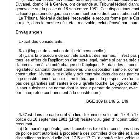
Duvanel, domicilié à Genève, ont demandé au Tribunal fédéral d'annule
genevoise sur la police du 18 septembre 1981. Ces dispositions cant
la liberté personnelle garantie notamment par le droit constitutionnel 
Le Tribunal fédéral a déclaré irrecevable le recours formé par le Comi
a rejeté, dans la mesure où il était recevable, celui déposé par Laur
Erwägungen
Extrait des considérants:
3.
a) (Rappel de la notion de liberté personnelle.)
b) (Dans la procédure de contrôle abstrait des normes, il n'est pas
tous les effets de l'application d'un texte légal, même si par sa préci
d'appréciation à l'autorité chargée de l'appliquer. Si, dans les circo
législateur cantonal devait considérer, une disposition semble, comm
constitution, l'éventualité qu'elle y soit contraire dans des cas particu
juge constitutionnel l'annule. Il ne le fera que si la perspective d'un co
pas des garanties suffisantes à celui qu'elle touche. Le juge constitu
laisser subsister une norme dont la teneur permet de présager, avec
être interprétée contrairement à la constitution.)
BGE 109 Ia 146 S. 149
4.
C'est dans ce cadre qu'il y a lieu d'examiner si les art. 17 B à 17
police du 18 septembre 1981 (LPol) résistent au grief d'inconstitution
recourant.
a) De manière générale, ces dispositions fixent les conditions dans
de police sont autorisés à procéder à des contrôles d'identité et à 
d'identification individuelle (art. 17 B et 17 C), à contrôler les véhicu