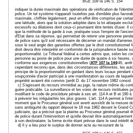
BGE 109 Ia 146 S. 154
indiquer la durée maximale des opérations de vérification de l'identi
police. Un tel système n'apparaît toutefois pas d'emblée plus favorab
maximale, chiffrée légalement, peut en effet être comprise par cert
une latitude, alors que la solution adoptée dans la loi attaquée exclu
excessifs ou dilatoires dont ceux-ci pourraient être tentés d'user. Il 
que la méthode de la garde à vue, pratiquée sous l'empire de l'ancien
d'Etat dans sa réponse, qui permettait de retenir une personne pend
de police sans qu'il soit nécessaire de décerner un mandat d'amener,
sous le seul angle des garanties offertes par le droit constitutionnel 
droit devra être interprété en conformité de la jurisprudence basée sur
proportionnalité. Le Tribunal fédéral a certes admis que, selon les ci
personne au poste de police pour une durée de quatre à six heures, v
conforme aux exigences constitutionnelles (
ATF 107 Ia 144
/45, arrêt
cependant reconnu que, dans des circonstances différentes, les autor
principe de la proportionnalité en gardant dans leurs locaux pendant
soupçonnée d'avoir participé à une manifestation au cours de laque
propriété avaient été commis (arrêt D. du 17 novembre 1982 consid. 
c) S'agissant du recours immédiat au juge, la nature même du contrô
guère praticable. La surveillance et les voies de recours instituées p
modifiant le code de procédure pénale à ses art. 114 A et B et 190 à
à prévenir les irrégularités les plus graves. L'art. 114 A permet à l'i
moment que le Procureur général soit averti aussitôt de la mesure dont 
sans ambiguïté du rapport déposé le 18 mai 1982 devant le Grand C
judiciaire, qui a précisé que la plainte au Procureur général pourrait
de police durant l'intervention et qu'elle devrait être automatiquem
à son destinataire, la forme écrite étant prévue dans le seul intérêt d
d) Il y a lieu pour le surplus de donner acte au recourant de la