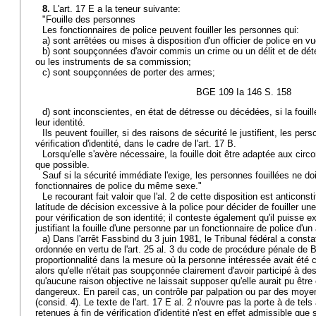
8.
L'art. 17 E a la teneur suivante:
"Fouille des personnes
Les fonctionnaires de police peuvent fouiller les personnes qui:
a) sont arrêtées ou mises à disposition d'un officier de police en vu
b) sont soupçonnées d'avoir commis un crime ou un délit et de déteni
ou les instruments de sa commission;
c) sont soupçonnées de porter des armes;
BGE 109 Ia 146 S. 158
d) sont inconscientes, en état de détresse ou décédées, si la fouill
leur identité.
Ils peuvent fouiller, si des raisons de sécurité le justifient, les pe
vérification d'identité, dans le cadre de l'art. 17 B.
Lorsqu'elle s'avère nécessaire, la fouille doit être adaptée aux cir
que possible.
Sauf si la sécurité immédiate l'exige, les personnes fouillées ne doi
fonctionnaires de police du même sexe."
Le recourant fait valoir que l'al. 2 de cette disposition est anticonsti
latitude de décision excessive à la police pour décider de fouiller 
pour vérification de son identité; il conteste également qu'il puisse e
justifiant la fouille d'une personne par un fonctionnaire de police d'un
a) Dans l'arrêt Fassbind du 3 juin 1981, le Tribunal fédéral a constat
ordonnée en vertu de l'art. 25 al. 3 du code de procédure pénale de Bâl
proportionnalité dans la mesure où la personne intéressée avait été c
alors qu'elle n'était pas soupçonnée clairement d'avoir participé à de
qu'aucune raison objective ne laissait supposer qu'elle aurait pu êtr
dangereux. En pareil cas, un contrôle par palpation ou par des moye
(consid. 4). Le texte de l'art. 17 E al. 2 n'ouvre pas la porte à de tel
retenues à fin de vérification d'identité n'est en effet admissible que