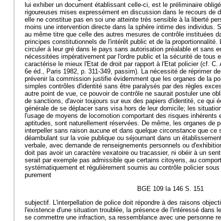
lui exhiber un document établissant celle-ci, est le préliminaire obli
rigoureuses mises expressément en discussion dans le recours de d
elle ne constitue pas en soi une atteinte très sensible à la liberté per
moins une intervention directe dans la sphère intime des individus. 
au même titre que celle des autres mesures de contrôle instituées da
principes constitutionnels de l'intérêt public et de la proportionnalité.
circuler à leur gré dans le pays sans autorisation préalable et sans 
nécessitées impérativement par l'ordre public et la sécurité de tous 
caractérise le mieux l'Etat de droit par rapport à l'Etat policier (cf. 
6e éd., Paris 1982, p. 311-349, passim). La nécessité de réprimer de
prévenir la commission justifie évidemment que les organes de la po
simples contrôles d'identité sans être paralysés par des règles exce
autre point de vue, ce pouvoir de contrôle ne saurait postuler une obl
de sanctions, d'avoir toujours sur eux des papiers d'identité, ce qui é
générale de se déplacer sans visa hors de leur domicile; les situat
l'usage de moyens de locomotion comportant des risques inhérents et
aptitudes, sont naturellement réservées. De même, les organes de po
interpeller sans raison aucune et dans quelque circonstance que ce 
déambulant sur la voie publique ou séjournant dans un établissement 
verbale, avec demande de renseignements personnels ou d'exhibition 
doit pas avoir un caractère vexatoire ou tracassier, ni obéir à un senti
serait par exemple pas admissible que certains citoyens, au comport
systématiquement et régulièrement soumis au contrôle policier sous d
purement
BGE 109 Ia 146 S. 151
subjectif. L'interpellation de police doit répondre à des raisons objec
l'existence d'une situation troublée, la présence de l'intéressé dans l
se commettre une infraction, sa ressemblance avec une personne re