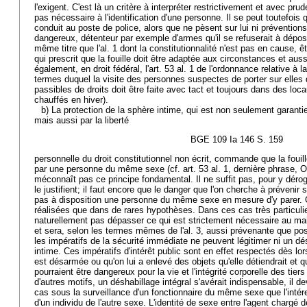
l'exigent. C'est là un critère à interpréter restrictivement et avec prud
pas nécessaire à l'identification d'une personne. Il se peut toutefois q
conduit au poste de police, alors que ne pèsent sur lui ni prévention
dangereux, détenteur par exemple d'armes qu'il se refuserait à déposer
même titre que l'al. 1 dont la constitutionnalité n'est pas en cause, êt
qui prescrit que la fouille doit être adaptée aux circonstances et aus
également, en droit fédéral, l'art. 53 al. 1 de l'ordonnance relative à 
termes duquel la visite des personnes suspectes de porter sur elle
passibles de droits doit être faite avec tact et toujours dans des lo
chauffés en hiver).
b) La protection de la sphère intime, qui est non seulement garantie
mais aussi par la liberté
BGE 109 Ia 146 S. 159
personnelle du droit constitutionnel non écrit, commande que la foui
par une personne du même sexe (cf. art. 53 al. 1, dernière phrase, OL
méconnaît pas ce principe fondamental. Il ne suffit pas, pour y déro
le justifient; il faut encore que le danger que l'on cherche à prévenir s
pas à disposition une personne du même sexe en mesure d'y parer. 
réalisées que dans de rares hypothèses. Dans ces cas très particulier
naturellement pas dépasser ce qui est strictement nécessaire au mai
et sera, selon les termes mêmes de l'al. 3, aussi prévenante que poss
les impératifs de la sécurité immédiate ne peuvent légitimer ni un désh
intime. Ces impératifs d'intérêt public sont en effet respectés dès lo
est désarmée ou qu'on lui a enlevé des objets qu'elle détiendrait et 
pourraient être dangereux pour la vie et l'intégrité corporelle des tier
d'autres motifs, un déshabillage intégral s'avérait indispensable, il de
cas sous la surveillance d'un fonctionnaire du même sexe que l'intér
d'un individu de l'autre sexe. L'identité de sexe entre l'agent chargé d