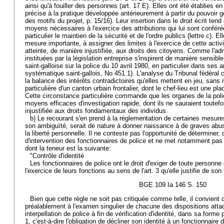
ainsi qu'à fouiller des personnes (art. 17 E). Elles ont été établies 
précise à la pratique développée antérieurement à partir du pouvoir g
des motifs du projet, p. 15/16). Leur insertion dans le droit écrit tend
moyens nécessaires à l'exercice des attributions qui lui sont conférée
particulier le maintien de la sécurité et de l'ordre publics (lettre c). E
mesure importante, à assigner des limites à l'exercice de cette activit
atteinte, de manière injustifiée, aux droits des citoyens. Comme l'adme
instituées par la législation entreprise s'inspirent de manière sensibl
saint-galloise sur la police du 10 avril 1980, en particulier dans ses a
systématique saint-gallois, No 451.1). L'analyse du Tribunal fédéral
la balance des intérêts contradictoires qu'elles mettent en jeu, sans 
particulière d'un canton urbain frontalier, dont le chef-lieu est une pl
Cette circonstance particulière commande que les organes de la polic
moyens efficaces d'investigation rapide, dont ils ne sauraient toutefo
injustifiée aux droits fondamentaux des individus.
b) Le recourant s'en prend à la réglementation de certaines mesures 
son ambiguïté, serait de nature à donner naissance à de graves abus 
la liberté personnelle. Il ne conteste pas l'opportunité de déterminer,
d'intervention des fonctionnaires de police et ne met notamment pas e
dont la teneur est la suivante:
"Contrôle d'identité
Les fonctionnaires de police ont le droit d'exiger de toute personne q
l'exercice de leurs fonctions au sens de l'art. 3 qu'elle justifie de son 
BGE 109 Ia 146 S. 150
Bien que cette règle ne soit pas critiquée comme telle, il convient d
préalablement à l'examen singulier de chacune des dispositions attaq
interpellation de police à fin de vérification d'identité, dans sa forme 
1, c'est-à-dire l'obligation de décliner son identité à un fonctionnaire