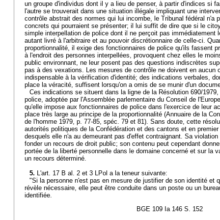
un groupe d'individus dont il y a lieu de penser, à partir d'indices si fa
l'autre se trouverait dans une situation illégale impliquant une interv
contrôle abstrait des normes qui lui incombe, le Tribunal fédéral n'a
concrets qui pourraient se présenter; il lui suffit de dire que si le ci
simple interpellation de police dont il ne perçoit pas immédiatement l
autant livré à l'arbitraire et au pouvoir discrétionnaire de celle-ci. Qu
proportionnalité, il exige des fonctionnaires de police qu'ils fassent 
à l'endroit des personnes interpellées, provoquent chez elles le moin
public environnant, ne leur posent pas des questions indiscrètes sup
pas à des vexations. Les mesures de contrôle ne doivent en aucun ca
indispensable à la vérification d'identité; des indications verbales, do
place la véracité, suffisent lorsqu'on a omis de se munir d'un docume
Ces indications se situent dans la ligne de la Résolution 690/1979, r
police, adoptée par l'Assemblée parlementaire du Conseil de l'Europe
qu'elle impose aux fonctionnaires de police dans l'exercice de leur ac
place très large au principe de la proportionnalité (Annuaire de la C
de l'homme 1979, p. 77-85, spéc. 79 et 81). Sans doute, cette résolut
autorités politiques de la Confédération et des cantons et en premier l
desquels elle n'a au demeurant pas d'effet contraignant. Sa violation
fonder un recours de droit public; son contenu peut cependant donner
portée de la liberté personnelle dans le domaine concerné et sur la v
un recours déterminé.
5.
L'art. 17 B al. 2 et 3 LPol a la teneur suivante:
"Si la personne n'est pas en mesure de justifier de son identité et
révèle nécessaire, elle peut être conduite dans un poste ou un burea
identifiée.
BGE 109 Ia 146 S. 152