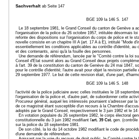
Sachverhalt
ab Seite 147
BGE 109 Ia 146 S. 147
Le 18 septembre 1981, le Grand Conseil du canton de Genève a adop
l'organisation de la police du 26 octobre 1957, intitulée désormais loi
refonte des dispositions sur l'organisation du corps de police et le st
novelle consiste en un chapitre III A (art. 17 A à E), intitulé "Mode d'
essentiellement les conditions applicables au contrôle d'identité, au
et des contenants, ainsi qu'à la fouille des personnes.
Une demande de référendum, lancée par le "Comité contre la loi sur 
Conseil d'Etat soumit alors au Grand Conseil deux projets complémenta
à l'art. 39 de la constitution du canton de Genève du 24 mai 1847, sous
pour le contrôle d'identité; l'autre avait pour objet la revision partie
29 septembre 1977. Le but de cette revision était, d'une part, d'harmo
BGE 109 Ia 146 S. 148
l'activité de la police judiciaire avec celles instituées le 18 septembr
l'organisation de la police et, d'autre part, de subordonner cette activ
Procureur général, auquel les intéressés pourraient s'adresser par la v
de ce magistrat étant susceptible d'un recours à la Chambre d'accus
adoptés par le Grand Conseil, respectivement le 3 juin 1982 et le 14
En votation populaire du 26 septembre 1982, le corps électoral gen
constitutionnelle du 3 juin 1982 modifiant l'
art. 39 Cst.
gen. (contrôle d
sur la police du 18 septembre 1981.
De son côté, la loi du 14 octobre 1982 modifiant le code de procédur
d'une demande de référendum.
Agissant par la voie du recours de droit public, le Comité contre la l