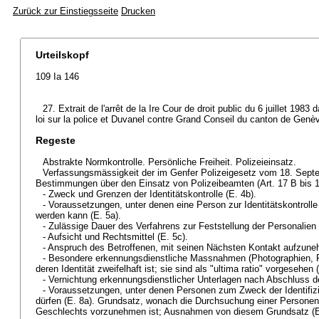
Zurück zur Einstiegsseite
Drucken
Urteilskopf
109 Ia 146
27. Extrait de l'arrêt de la Ire Cour de droit public du 6 juillet 198
loi sur la police et Duvanel contre Grand Conseil du canton de Genève
Regeste
Abstrakte Normkontrolle. Persönliche Freiheit. Polizeieinsatz.
Verfassungsmässigkeit der im Genfer Polizeigesetz vom 18. Sept
Bestimmungen über den Einsatz von Polizeibeamten (Art. 17 B bis 1
- Zweck und Grenzen der Identitätskontrolle (E. 4b).
- Voraussetzungen, unter denen eine Person zur Identitätskontrolle
werden kann (E. 5a).
- Zulässige Dauer des Verfahrens zur Feststellung der Personalien 
- Aufsicht und Rechtsmittel (E. 5c).
- Anspruch des Betroffenen, mit seinen Nächsten Kontakt aufzune
- Besondere erkennungsdienstliche Massnahmen (Photographien, F
deren Identität zweifelhaft ist; sie sind als "ultima ratio" vorgesehen 
- Vernichtung erkennungsdienstlicher Unterlagen nach Abschluss d
- Voraussetzungen, unter denen Personen zum Zweck der Identifiz
dürfen (E. 8a). Grundsatz, wonach die Durchsuchung einer Persone
Geschlechts vorzunehmen ist; Ausnahmen von diesem Grundsatz (E