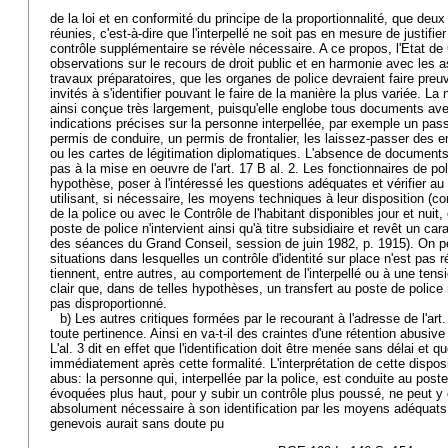
de la loi et en conformité du principe de la proportionnalité, que deu
réunies, c'est-à-dire que l'interpellé ne soit pas en mesure de justifier
contrôle supplémentaire se révèle nécessaire. A ce propos, l'Etat d
observations sur le recours de droit public et en harmonie avec les
travaux préparatoires, que les organes de police devraient faire preu
invités à s'identifier pouvant le faire de la manière la plus variée. La 
ainsi conçue très largement, puisqu'elle englobe tous documents av
indications précises sur la personne interpellée, par exemple un passe
permis de conduire, un permis de frontalier, les laissez-passer des en
ou les cartes de légitimation diplomatiques. L'absence de document
pas à la mise en oeuvre de l'art. 17 B al. 2. Les fonctionnaires de po
hypothèse, poser à l'intéressé les questions adéquates et vérifier au
utilisant, si nécessaire, les moyens techniques à leur disposition (co
de la police ou avec le Contrôle de l'habitant disponibles jour et nuit
poste de police n'intervient ainsi qu'à titre subsidiaire et revêt un c
des séances du Grand Conseil, session de juin 1982, p. 1915). On p
situations dans lesquelles un contrôle d'identité sur place n'est pas r
tiennent, entre autres, au comportement de l'interpellé ou à une tensi
clair que, dans de telles hypothèses, un transfert au poste de police r
pas disproportionné.
b) Les autres critiques formées par le recourant à l'adresse de l'ar
toute pertinence. Ainsi en va-t-il des craintes d'une rétention abusive
L'al. 3 dit en effet que l'identification doit être menée sans délai et q
immédiatement après cette formalité. L'interprétation de cette disposi
abus: la personne qui, interpellée par la police, est conduite au post
évoquées plus haut, pour y subir un contrôle plus poussé, ne peut y
absolument nécessaire à son identification par les moyens adéquats 
genevois aurait sans doute pu