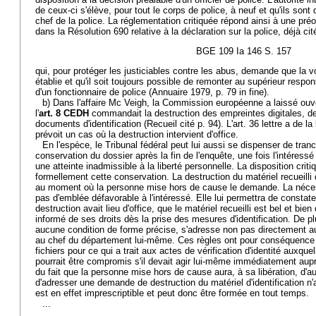
de ceux-ci s'élève, pour tout le corps de police, à neuf et qu'ils so
chef de la police. La réglementation critiquée répond ainsi à une pré
dans la Résolution 690 relative à la déclaration sur la police, déjà cit
BGE 109 Ia 146 S. 157
qui, pour protéger les justiciables contre les abus, demande que la v
établie et qu'il soit toujours possible de remonter au supérieur resp
d'un fonctionnaire de police (Annuaire 1979, p. 79 in fine).
b) Dans l'affaire Mc Veigh, la Commission européenne a laissé ouve
l'
art. 8 CEDH
commandait la destruction des empreintes digitales, d
documents d'identification (Recueil cité p. 94). L'art. 36 lettre a de la 
prévoit un cas où la destruction intervient d'office.
En l'espèce, le Tribunal fédéral peut lui aussi se dispenser de tranc
conservation du dossier après la fin de l'enquête, une fois l'intéress
une atteinte inadmissible à la liberté personnelle. La disposition criti
formellement cette conservation. La destruction du matériel recueilli 
au moment où la personne mise hors de cause le demande. La nécess
pas d'emblée défavorable à l'intéressé. Elle lui permettra de constater,
destruction avait lieu d'office, que le matériel recueilli est bel et bien d
informé de ses droits dès la prise des mesures d'identification. De p
aucune condition de forme précise, s'adresse non pas directement a
au chef du département lui-même. Ces règles ont pour conséquence d
fichiers pour ce qui a trait aux actes de vérification d'identité auxque
pourrait être compromis s'il devait agir lui-même immédiatement auprè
du fait que la personne mise hors de cause aura, à sa libération, d'a
d'adresser une demande de destruction du matériel d'identification n
est en effet imprescriptible et peut donc être formée en tout temps.
...