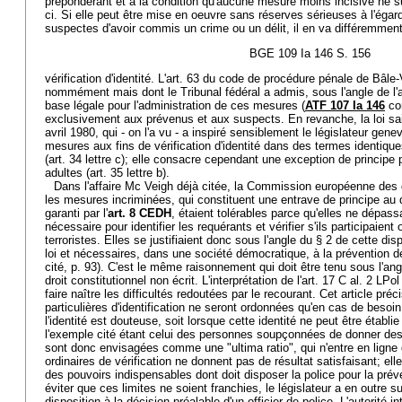
prépondérant et à la condition qu'aucune mesure moins incisive ne su
ci. Si elle peut être mise en oeuvre sans réserves sérieuses à l'ég
suspectes d'avoir commis un crime ou un délit, il en va différemment l
BGE 109 Ia 146 S. 156
vérification d'identité. L'art. 63 du code de procédure pénale de Bâle-V
nommément mais dont le Tribunal fédéral a admis, sous l'angle de l'arb
base légale pour l'administration de ces mesures (
ATF 107 Ia 146
con
exclusivement aux prévenus et aux suspects. En revanche, la loi sain
avril 1980, qui - on l'a vu - a inspiré sensiblement le législateur genev
mesures aux fins de vérification d'identité dans des termes identiqu
(art. 34 lettre c); elle consacre cependant une exception de principe 
adultes (art. 35 lettre b).
Dans l'affaire Mc Veigh déjà citée, la Commission européenne des
les mesures incriminées, qui constituent une entrave de principe au d
garanti par l'
art. 8 CEDH
, étaient tolérables parce qu'elles ne dépass
nécessaire pour identifier les requérants et vérifier s'ils participaient
terroristes. Elles se justifiaient donc sous l'angle du § 2 de cette di
loi et nécessaires, dans une société démocratique, à la prévention d
cité, p. 93). C'est le même raisonnement qui doit être tenu sous l'ang
droit constitutionnel non écrit. L'interprétation de l'art. 17 C al. 2 LPo
faire naître les difficultés redoutées par le recourant. Cet article pr
particulières d'identification ne seront ordonnées qu'en cas de besoi
l'identité est douteuse, soit lorsque cette identité ne peut être établ
l'exemple cité étant celui des personnes soupçonnées de donner des 
sont donc envisagées comme une "ultima ratio", qui n'entre en ligne
ordinaires de vérification ne donnent pas de résultat satisfaisant; ell
des pouvoirs indispensables dont doit disposer la police pour la prév
éviter que ces limites ne soient franchies, le législateur a en outre s
disposition à la décision préalable d'un officier de police. L'autorité