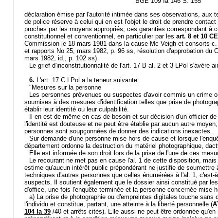
BGE 109 Ia 146 S. 155
déclaration émise par l'autorité intimée dans ses observations, aux te
de police réserve à celui qui en est l'objet le droit de prendre cont
proches par les moyens appropriés, ces garanties correspondant à cel
constitutionnel et conventionnel, en particulier par les
art. 8 et 10 C
Commission le 18 mars 1981 dans la cause Mc Veigh et consorts c
et rapports No 25, mars 1982, p. 96 ss, résolution d'approbation du 
mars 1982, id., p. 102 ss).
Le grief d'inconstitutionnalité de l'art. 17 B al. 2 et 3 LPol s'avère a
6.
L'art. 17 C LPol a la teneur suivante:
"Mesures sur la personne
Les personnes prévenues ou suspectes d'avoir commis un crime ou
soumises à des mesures d'identification telles que prise de photogra
établir leur identité ou leur culpabilité.
Il en est de même en cas de besoin et sur décision d'un officier de
l'identité est douteuse et ne peut être établie par aucun autre moyen,
personnes sont soupçonnées de donner des indications inexactes.
Sur demande d'une personne mise hors de cause et lorsque l'enquêt
département ordonne la destruction du matériel photographique, dacty
Elle est informée de son droit lors de la prise de l'une de ces mesu
Le recourant ne met pas en cause l'al. 1 de cette disposition, mais 
estime qu'aucun intérêt public prépondérant ne justifie de soumettre 
techniques d'autres personnes que celles énumérées à l'al. 1, c'est-à
suspects. Il soutient également que le dossier ainsi constitué par les 
d'office, une fois l'enquête terminée et la personne concernée mise 
a) La prise de photographie ou d'empreintes digitales touche sans 
l'individu et constitue, partant, une atteinte à la liberté personnelle (
A
104 Ia 39
/40 et arrêts cités). Elle aussi ne peut être ordonnée qu'en 