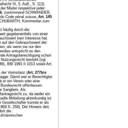
recht III, 5. Aufl., S. 113).
er Mieter respektive jeder
6
; zustimmend SCHWANDER,
du Code pénal suisse,
Art. 145
66; SCHUBARTH, Kommentar zum
t häufig durch die
ert gegebenenfalls von einer
auchswert kein Interesse hat.
r auf den Gebrauchswert der
ein, als wenn sie nur den
rdies entspricht es den
nde Antragsberechtigung schon
Nutzungsrecht besteht (vgl.
91, BBl 1991 II 1013 sowie Art.
 der Vorinstanz (
Art. 277bis
agge. Damit war er Berechtigter
 er ein Verein oder eine
n Bundesrecht offenlassen.
 Sangliers. Als
fantragsrecht zu, da weder ein
uelle Mitteilung aktenkundig ist
er Gesellschafter konnte er als
1969 S. 259). Der Hinweis des
ort die
aufmännischen