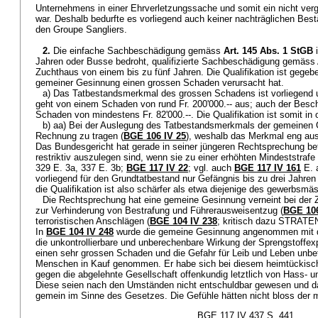
Unternehmens in einer Ehrverletzungssache und somit ein nicht vergl
war. Deshalb bedurfte es vorliegend auch keiner nachträglichen Best
den Groupe Sangliers.
2.
Die einfache Sachbeschädigung gemäss
Art. 145 Abs. 1 StGB
i
Jahren oder Busse bedroht, qualifizierte Sachbeschädigung gemäss
Zuchthaus von einem bis zu fünf Jahren. Die Qualifikation ist gegeb
gemeiner Gesinnung einen grossen Schaden verursacht hat.
a) Das Tatbestandsmerkmal des grossen Schadens ist vorliegend unst
geht von einem Schaden von rund Fr. 200'000.-- aus; auch der Besc
Schaden von mindestens Fr. 82'000.--. Die Qualifikation ist somit in 
b) aa) Bei der Auslegung des Tatbestandsmerkmals der gemeinen G
Rechnung zu tragen (
BGE 106 IV 25
), weshalb das Merkmal eng aus
Das Bundesgericht hat gerade in seiner jüngeren Rechtsprechung bet
restriktiv auszulegen sind, wenn sie zu einer erhöhten Mindeststrafe 
329 E. 3a, 337 E. 3b;
BGE 117 IV 22
; vgl. auch
BGE 117 IV 161
E. a
vorliegend für den Grundtatbestand nur Gefängnis bis zu drei Jahr
die Qualifikation ist also schärfer als etwa diejenige des gewerbsmä
Die Rechtsprechung hat eine gemeine Gesinnung verneint bei der 
zur Verhinderung von Bestrafung und Führerausweisentzug (
BGE 106
terroristischen Anschlägen (
BGE 104 IV 238
; kritisch dazu STRATE
In
BGE 104 IV 248
wurde die gemeine Gesinnung angenommen mit d
die unkontrollierbare und unberechenbare Wirkung der Sprengstoffex
einen sehr grossen Schaden und die Gefahr für Leib und Leben unbete
Menschen in Kauf genommen. Er habe sich bei diesem heimtückisch
gegen die abgelehnte Gesellschaft offenkundig letztlich von Hass- u
Diese seien nach den Umständen nicht entschuldbar gewesen und da
gemein im Sinne des Gesetzes. Die Gefühle hätten nicht bloss der
BGE 117 IV 437 S. 441