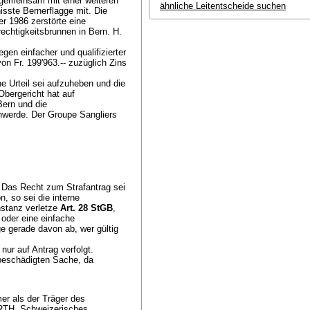
gemeinsam mit einer weiteren
ähnliche Leitentscheide suchen
sste Bernerflagge mit. Die
er 1986 zerstörte eine
echtigkeitsbrunnen in Bern. H.
gen einfacher und qualifizierter
 Fr. 199'963.-- zuzüglich Zins
e Urteil sei aufzuheben und die
bergericht hat auf
ern und die
werde. Der Groupe Sangliers
. Das Recht zum Strafantrag sei
n, so sei die interne
nstanz verletze
Art. 28 StGB
,
 oder eine einfache
e gerade davon ab, wer gültig
 nur auf Antrag verfolgt.
 beschädigten Sache, da
er als der Träger des
RTH, Schweizerisches