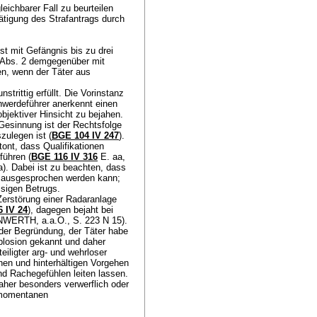
eichbarer Fall zu beurteilen
ätigung des Strafantrags durch
st mit Gefängnis bis zu drei
 Abs. 2 demgegenüber mit
en, wenn der Täter aus
rittig erfüllt. Die Vorinstanz
hwerdeführer anerkennt einen
objektiver Hinsicht zu bejahen.
esinnung ist der Rechtsfolge
zulegen ist (
BGE 104 IV 247
).
ont, dass Qualifikationen
führen (
BGE 116 IV 316
E. aa,
). Dabei ist zu beachten, dass
en ausgesprochen werden kann;
ssigen Betrugs.
Zerstörung einer Radaranlage
 IV 24
), dagegen bejaht bei
NWERTH, a.a.O., S. 223 N 15).
er Begründung, der Täter habe
plosion gekannt und daher
iligter arg- und wehrloser
en und hinterhältigen Vorgehen
nd Rachegefühlen leiten lassen.
her besonders verwerflich oder
 momentanen