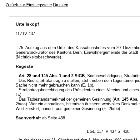
Zurück zur Einstiegsseite
Drucken
Urteilskopf
117 IV 437
75. Auszug aus dem Urteil des Kassationshofes vom 20. Dezember
Generalprokurator des Kantons Bern, Einwohnergemeinde der Stadt 
(Nichtigkeitsbeschwerde)
Regeste
Art. 28 und 145 Abs. 1 und 2 StGB
; Sachbeschädigung, Strafantr
Das Recht, Strafantrag zu stellen, steht neben dem Eigentümer jed
Sache nicht mehr gebrauchen kann (E. 1b).
Strafantragsberechtigung des Präsidenten eines Vereins und eines 
1c).
Das Tatbestandsmerkmal der gemeinen Gesinnung (
Art. 145 Abs.
2b/aa). Wer ein einmaliges, historisch äusserst wertvolles Denkma
Wert zerstört, handelt aus gemeiner Gesinnung (E. 2b/bb).
Sachverhalt
ab Seite 438
BGE 117 IV 437 S. 438