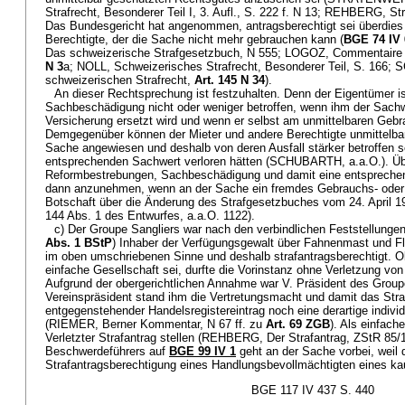
Strafrecht, Besonderer Teil I, 3. Aufl., S. 222 f. N 13; REHBERG, Straf
Das Bundesgericht hat angenommen, antragsberechtigt sei überdies d
Berechtigte, der die Sache nicht mehr gebrauchen kann (
BGE 74 IV 
Das schweizerische Strafgesetzbuch, N 555; LOGOZ, Commentaire 
N 3
a; NOLL, Schweizerisches Strafrecht, Besonderer Teil, S. 1
schweizerischen Strafrecht,
Art. 145 N 34
).
An dieser Rechtsprechung ist festzuhalten. Denn der Eigentümer is
Sachbeschädigung nicht oder weniger betroffen, wenn ihm der Sachw
Versicherung ersetzt wird und wenn er selbst am unmittelbaren Gebr
Demgegenüber können der Mieter und andere Berechtigte unmittelba
Sache angewiesen und deshalb von deren Ausfall stärker betroffen s
entsprechenden Sachwert verloren hätten (SCHUBARTH, a.a.O.). Übe
Reformbestrebungen, Sachbeschädigung und damit eine entspreche
dann anzunehmen, wenn an der Sache ein fremdes Gebrauchs- oder 
Botschaft über die Änderung des Strafgesetzbuches vom 24. April 19
144 Abs. 1 des Entwurfes, a.a.O. 1122).
c) Der Groupe Sangliers war nach den verbindlichen Feststellungen
Abs. 1 BStP
) Inhaber der Verfügungsgewalt über Fahnenmast und Fl
im oben umschriebenen Sinne und deshalb strafantragsberechtigt. Ob
einfache Gesellschaft sei, durfte die Vorinstanz ohne Verletzung vo
Aufgrund der obergerichtlichen Annahme war V. Präsident des Groupe
Vereinspräsident stand ihm die Vertretungsmacht und damit das Stra
entgegenstehender Handelsregistereintrag noch eine derartige individ
(RIEMER, Berner Kommentar, N 67 ff. zu
Art. 69 ZGB
). Als einfach
Verletzter Strafantrag stellen (REHBERG, Der Strafantrag, ZStR 85/
Beschwerdeführers auf
BGE 99 IV 1
geht an der Sache vorbei, weil d
Strafantragsberechtigung eines Handlungsbevollmächtigten eines k
BGE 117 IV 437 S. 440