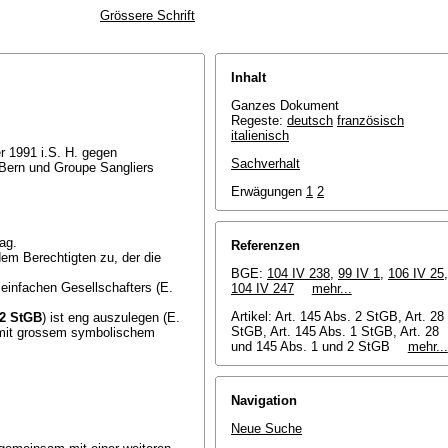
Grössere Schrift
Inhalt
Ganzes Dokument
Regeste:
deutsch
französisch
italienisch
 1991 i.S. H. gegen
Sachverhalt
Bern und Groupe Sangliers
Erwägungen
1
2
ag.
Referenzen
em Berechtigten zu, der die
BGE:
104 IV 238
,
99 IV 1
,
106 IV 25
,
einfachen Gesellschafters (E.
104 IV 247
mehr...
Artikel: Art. 145 Abs. 2 StGB, Art. 28
 2 StGB
) ist eng auszulegen (E.
StGB, Art. 145 Abs. 1 StGB,
Art. 28
l mit grossem symbolischem
und 145 Abs. 1 und 2 StGB
mehr...
Navigation
Neue Suche