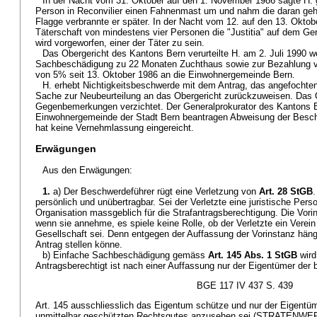
In der Nacht vom 31. Oktober auf den 1. November 1986 sägte H. 
Person in Reconvilier einen Fahnenmast um und nahm die daran gehi
Flagge verbrannte er später. In der Nacht vom 12. auf den 13. Oktob
Täterschaft von mindestens vier Personen die "Justitia" auf dem Ger
wird vorgeworfen, einer der Täter zu sein.
Das Obergericht des Kantons Bern verurteilte H. am 2. Juli 1990 we
Sachbeschädigung zu 22 Monaten Zuchthaus sowie zur Bezahlung von
von 5% seit 13. Oktober 1986 an die Einwohnergemeinde Bern.
H. erhebt Nichtigkeitsbeschwerde mit dem Antrag, das angefochten
Sache zur Neubeurteilung an das Obergericht zurückzuweisen. Das O
Gegenbemerkungen verzichtet. Der Generalprokurator des Kantons B
Einwohnergemeinde der Stadt Bern beantragen Abweisung der Besch
hat keine Vernehmlassung eingereicht.
Erwägungen
Aus den Erwägungen:
1.
a) Der Beschwerdeführer rügt eine Verletzung von
Art. 28 StGB
persönlich und unübertragbar. Sei der Verletzte eine juristische Perso
Organisation massgeblich für die Strafantragsberechtigung. Die Vori
wenn sie annehme, es spiele keine Rolle, ob der Verletzte ein Verein
Gesellschaft sei. Denn entgegen der Auffassung der Vorinstanz häng
Antrag stellen könne.
b) Einfache Sachbeschädigung gemäss
Art. 145 Abs. 1 StGB
wird
Antragsberechtigt ist nach einer Auffassung nur der Eigentümer der
BGE 117 IV 437 S. 439
Art. 145 ausschliesslich das Eigentum schütze und nur der Eigentüm
unmittelbar geschützten Rechtsgutes anzusehen sei (STRATENWE