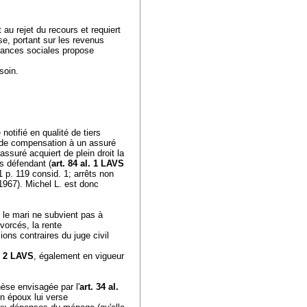
 au rejet du recours et requiert
se, portant sur les revenus
urances sociales propose
soin.
notifié en qualité de tiers
e de compensation à un assuré
assuré acquiert de plein droit la
s défendant (
art. 84 al. 1 LAVS
p. 119 consid. 1; arrêts non
1967). Michel L. est donc
i le mari ne subvient pas à
ivorcés, la rente
ons contraires du juge civil
l. 2 LAVS
, également en vigueur
èse envisagée par l'
art. 34 al.
on époux lui verse