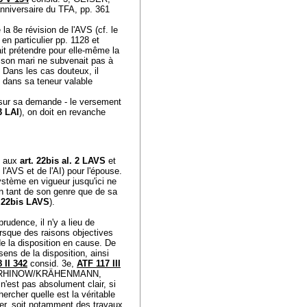
nniversaire du TFA, pp. 361
la 8e révision de l'AVS (cf. le
n particulier pp. 1128 et
t prétendre pour elle-même la
e son mari ne subvenait pas à
. Dans les cas douteux, il
, dans sa teneur valable
 - sur sa demande - le versement
 3 LAI
), on doit en revanche
s aux
art. 22bis al. 2 LAVS
et
'AVS et de l'AI) pour l'épouse.
système en vigueur jusqu'ici ne
son tant de son genre que de sa
. 22bis LAVS
).
prudence, il n'y a lieu de
lorsque des raisons objectives
de la disposition en cause. De
ens de la disposition, ainsi
 II 342
consid. 3e,
ATF 117 III
DEN/RHINOW/KRÄHENMANN,
'est pas absolument clair, si
hercher quelle est la véritable
rer, soit notamment des travaux