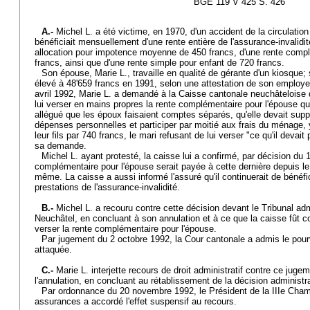
BGE 119 V 425 S. 426
A.-
Michel L. a été victime, en 1970, d'un accident de la circulation q
bénéficiait mensuellement d'une rente entière de l'assurance-invalidit
allocation pour impotence moyenne de 450 francs, d'une rente compl
francs, ainsi que d'une rente simple pour enfant de 720 francs.
Son épouse, Marie L., travaille en qualité de gérante d'un kiosque; 
élevé à 48'659 francs en 1991, selon une attestation de son employ
avril 1992, Marie L. a demandé à la Caisse cantonale neuchâteloise
lui verser en mains propres la rente complémentaire pour l'épouse qu
allégué que les époux faisaient comptes séparés, qu'elle devait sup
dépenses personnelles et participer par moitié aux frais du ménage, 
leur fils par 740 francs, le mari refusant de lui verser "ce qu'il devait 
sa demande.
Michel L. ayant protesté, la caisse lui a confirmé, par décision du 1
complémentaire pour l'épouse serait payée à cette dernière depuis le 1
même. La caisse a aussi informé l'assuré qu'il continuerait de bénéf
prestations de l'assurance-invalidité.
B.-
Michel L. a recouru contre cette décision devant le Tribunal adm
Neuchâtel, en concluant à son annulation et à ce que la caisse fût 
verser la rente complémentaire pour l'épouse.
Par jugement du 2 octobre 1992, la Cour cantonale a admis le pourv
attaquée.
C.-
Marie L. interjette recours de droit administratif contre ce jug
l'annulation, en concluant au rétablissement de la décision administra
Par ordonnance du 20 novembre 1992, le Président de la IIIe Cham
assurances a accordé l'effet suspensif au recours.