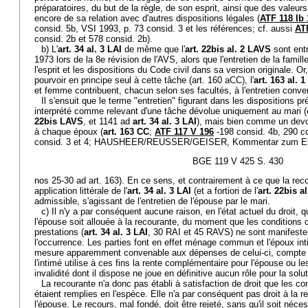
préparatoires, du but de la règle, de son esprit, ainsi que des valeurs
encore de sa relation avec d'autres dispositions légales (
ATF 118 Ib 
consid. 5b, VSI 1993, p. 73 consid. 3 et les références; cf. aussi
ATF
consid. 2b et 578 consid. 2b).
b) L'
art. 34 al. 3 LAI
de même que l'
art. 22bis al. 2 LAVS
sont entr
1973 lors de la 8e révision de l'AVS, alors que l'entretien de la fami
l'esprit et les dispositions du Code civil dans sa version originale. Or,
pourvoir en principe seul à cette tâche (art. 160 aCC), l'
art. 163 al. 
et femme contribuent, chacun selon ses facultés, à l'entretien conven
Il s'ensuit que le terme "entretien" figurant dans les dispositions pr
interprété comme relevant d'une tâche dévolue uniquement au mari (
22bis LAVS
, et 1141 ad
art. 34 al. 3 LAI
), mais bien comme un devo
à chaque époux (
art. 163 CC
;
ATF 117 V 196
-198 consid. 4b, 290 c
consid. 3 et 4; HAUSHEER/REUSSER/GEISER, Kommentar zum Ehe
BGE 119 V 425 S. 430
nos 25-30 ad art. 163). En ce sens, et contrairement à ce que la re
application littérale de l'
art. 34 al. 3 LAI
(et a fortiori de l'
art. 22bis a
admissible, s'agissant de l'entretien de l'épouse par le mari.
c) Il n'y a par conséquent aucune raison, en l'état actuel du droit,
l'épouse soit allouée à la recourante, du moment que les conditions qu
prestations (
art. 34 al. 3 LAI
, 30 RAI et 45 RAVS) ne sont manifest
l'occurrence. Les parties font en effet ménage commun et l'époux in
mesure apparemment convenable aux dépenses de celui-ci, compte 
l'intimé utilise à ces fins la rente complémentaire pour l'épouse ou l
invalidité dont il dispose ne joue en définitive aucun rôle pour la solut
La recourante n'a donc pas établi à satisfaction de droit que les con
étaient remplies en l'espèce. Elle n'a par conséquent pas droit à la 
l'épouse. Le recours, mal fondé, doit être rejeté, sans qu'il soit néc