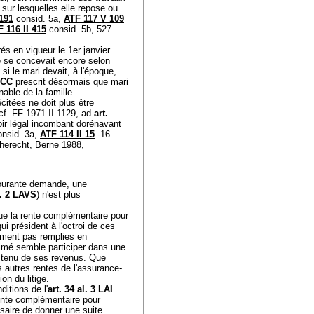
 sur lesquelles elle repose ou
191
consid. 5a,
ATF 117 V 109
 116 II 415
consid. 5b, 527
és en vigueur le 1er janvier
lle se concevait encore selon
 si le mari devait, à l'époque,
1 CC
prescrit désormais que mari
able de la famille.
écitées ne doit plus être
cf. FF 1971 II 1129, ad
art.
ir légal incombant dorénavant
onsid. 3a,
ATF 114 II 15
-16
recht, Berne 1988,
courante demande, une
l. 2 LAVS
) n'est plus
 que la rente complémentaire pour
i président à l'octroi de ces
ement pas remplies en
timé semble participer dans une
tenu de ses revenus. Que
es autres rentes de l'assurance-
ion du litige.
ditions de l'
art. 34 al. 3 LAI
rente complémentaire pour
essaire de donner une suite