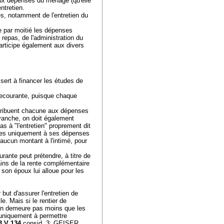
 aux dépenses du ménage (qu'elle
ntretien.
s, notamment de l'entretien du
e par moitié les dépenses
epas, de l'administration du
participe également aux divers
sert à financer les études de
 recourante, puisque chaque
ntribuent chacune aux dépenses
anche, on doit également
as à "l'entretien" proprement dit
ées uniquement à ses dépenses
 aucun montant à l'intimé, pour
urante peut prétendre, à titre de
ins de la rente complémentaire
 son époux lui alloue pour les
but d'assurer l'entretien de
le. Mais si le rentier de
 n'en demeure pas moins que les
 uniquement à permettre
3 V 134
consid. 3; GEISER,