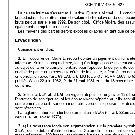
BGE 119 V 425 S. 427
La caisse intimée s'en remet à justice. Quant à Michel L., il conclut
la production d'une attestation de salaire de l'employeur de son épou
bruts perçus par elle en 1992. De son côté, l'Office fédéral des ass
également de rejeter le recours.
Les moyens des parties seront exposés ci-après en tant que de be
Erwägungen
Considérant en droit:
1.
En l'occurrence, Marie L. recourt contre un jugement qui lui a été 
intéressé. Selon la jurisprudence, lorsqu'un litige oppose une caiss
au sujet de la rente complémentaire pour l'épouse, le conjoint de cet 
qualité de partie au procès aux côtés de la caisse, même à son corp
en corrélation avec l'
art. 69 LAI
;
art. 103 let. a OJ
; RJAM 1969 no 51 
publiés W. du 22 juin 1982, P. du 21 mai 1981 et L. du 13 novembre 
coïntimé.
2.
Selon l'
art. 34 al. 3 LAI
, en vigueur depuis le 1er janvier 1973, s
l'entretien de son épouse, si les époux vivent séparés ou s'ils sont d
complémentaire doit, sur demande, être versée à l'épouse. Les décisi
sont réservées.
La réglementation est identique en matière d'AVS (cf.
art. 22bis a
depuis le 1er janvier 1973).
3.
a) La recourante fonde son argumentation sur la première hypoth
3 LAI
, soit le défaut d'entretien marital. Selon elle, le montant que s