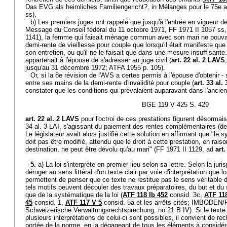
Das EVG als heimliches Familiengericht?, in Mélanges pour le 75e a
ss).
b) Les premiers juges ont rappelé que jusqu'à l'entrée en vigueur de 
Message du Conseil fédéral du 11 octobre 1971, FF 1971 II 1057 ss, e
1141), la femme qui faisait ménage commun avec son mari ne pouvai
demi-rente de vieillesse pour couple que lorsqu'il était manifeste qu
son entretien, ou qu'il ne le faisait que dans une mesure insuffisante
appartenait à l'épouse de s'adresser au juge civil (
art. 22 al. 2 LAVS
jusqu'au 31 décembre 1972; ATFA 1955 p. 105).
Or, si la 8e révision de l'AVS a certes permis à l'épouse d'obtenir
entre ses mains de la demi-rente d'invalidité pour couple (
art. 33 al.
constater que les conditions qui prévalaient auparavant dans l'ancien
BGE 119 V 425 S. 429
art. 22 al. 2 LAVS
pour l'octroi de ces prestations figurent désormai
34 al. 3 LAI, s'agissant du paiement des rentes complémentaires (de l
Le législateur avait alors justifié cette solution en affirmant que "le 
doit pas être modifié, attendu que le droit à cette prestation, en rai
destination, ne peut être dévolu qu'au mari" (FF 1971 II 1129, ad
art
5.
a) La loi s'interprète en premier lieu selon sa lettre. Selon la juris
déroger au sens littéral d'un texte clair par voie d'interprétation que 
permettent de penser que ce texte ne restitue pas le sens véritable 
tels motifs peuvent découler des travaux préparatoires, du but et du s
que de la systématique de la loi (
ATF 118 Ib 452
consid. 3c,
ATF 118
45
consid. 1,
ATF 117 V 5
consid. 5a et les arrêts cités; IMBO
Schweizerische Verwaltungsrechtsprechung, no 21 B IV). Si le texte n
plusieurs interprétations de celui-ci sont possibles, il convient de rec
portée de la norme, en la dégageant de tous les éléments à considé