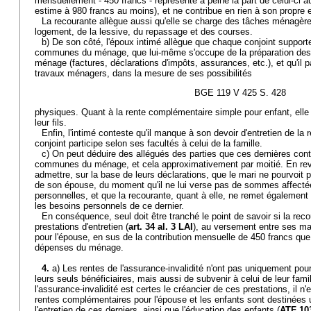
mensuellement - 450 francs - représente à peine la part de celui-ci
estime à 980 francs au moins), et ne contribue en rien à son propre e
La recourante allègue aussi qu'elle se charge des tâches ménagère
logement, de la lessive, du repassage et des courses.
b) De son côté, l'époux intimé allègue que chaque conjoint support
communes du ménage, que lui-même s'occupe de la préparation des r
ménage (factures, déclarations d'impôts, assurances, etc.), et qu'il 
travaux ménagers, dans la mesure de ses possibilités
BGE 119 V 425 S. 428
physiques. Quant à la rente complémentaire simple pour enfant, elle 
leur fils.
Enfin, l'intimé conteste qu'il manque à son devoir d'entretien de la
conjoint participe selon ses facultés à celui de la famille.
c) On peut déduire des allégués des parties que ces dernières co
communes du ménage, et cela approximativement par moitié. En rev
admettre, sur la base de leurs déclarations, que le mari ne pourvoit p
de son épouse, du moment qu'il ne lui verse pas de sommes affect
personnelles, et que la recourante, quant à elle, ne remet également
les besoins personnels de ce dernier.
En conséquence, seul doit être tranché le point de savoir si la reco
prestations d'entretien (
art. 34 al. 3 LAI
), au versement entre ses ma
pour l'épouse, en sus de la contribution mensuelle de 450 francs que
dépenses du ménage.
4.
a) Les rentes de l'assurance-invalidité n'ont pas uniquement pour 
leurs seuls bénéficiaires, mais aussi de subvenir à celui de leur famil
l'assurance-invalidité est certes le créancier de ces prestations, il
rentes complémentaires pour l'épouse et les enfants sont destinées
l'entretien de ces derniers, ainsi que l'éducation des enfants (
ATF 10