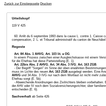
Zurück zur Einstiegsseite
Drucken
Urteilskopf
119 V 425
60. Arrêt du 6 septembre 1993 dans la cause L. contre 1. Caisse c
compensation, 2. L. et Tribunal administratif du canton de Neuchâtel
Regeste
Art. 84 Abs. 1 AHVG
,
Art. 103 lit. a OG
.
In einem Prozess zwischen einer Ausgleichskasse mit einem Versi
für die Ehefrau hat diese Parteistellung (E. 1).
Art. 22bis Abs. 2 AHVG
,
Art. 34 Abs. 3 IVG
;
Art. 163 ZGB
.
- Der Begriff "Sorgen" im Sinne der oben erwähnten Bestimmungen (
muss im Lichte des neuen
Art. 163 ZGB
ausgelegt werden. Eine A
AHVG
und 34 Abs. 3 IVG nur nach dem Wortlaut ist nicht mehr zulä
Ehefrau sorgt (E. 5b).
- Abweichende Anordnungen des Zivilrichters bleiben vorbehalten.
der AHV oder IV noch dem Sozialversicherungsrichter, über familien
entscheiden (E. 6).
Sachverhalt
ab Seite 426