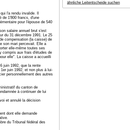
ähnliche Leitentscheide suchen
ui l'a rendu invalide. Il
é de 1'800 francs, d'une
émentaire pour l'épouse de 540
son salaire annuel brut s'est
eur du 31 décembre 1991. Le 25
 de compensation (la caisse) de
e son mari percevait. Elle a
porter elle-même toutes ses
y compris aux frais d'études de
pour elle". La caisse a accueilli
6 juin 1992, que la rente
er juin 1992, et non plus à lui-
icier personnellement des autres
inistratif du canton de
condamnée à continuer de lui
oi et annulé la décision
ement dont elle demande
tive.
bre du Tribunal fédéral des