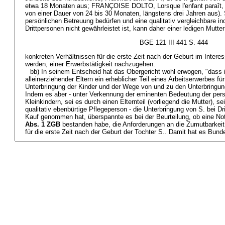
etwa 18 Monaten aus; FRANÇOISE DOLTO, Lorsque l'enfant paraît, P
von einer Dauer von 24 bis 30 Monaten, längstens drei Jahren aus). 
persönlichen Betreuung bedürfen und eine qualitativ vergleichbare in
Drittpersonen nicht gewährleistet ist, kann daher einer ledigen Mutte
BGE 121 III 441 S. 444
konkreten Verhältnissen für die erste Zeit nach der Geburt im Inter
werden, einer Erwerbstätigkeit nachzugehen.
bb) In seinem Entscheid hat das Obergericht wohl erwogen, "dass i
alleinerziehender Eltern ein erheblicher Teil eines Arbeitserwerbes fü
Unterbringung der Kinder und der Wege von und zu den Unterbringung
Indem es aber - unter Verkennung der eminenten Bedeutung der per
Kleinkindern, sei es durch einen Elternteil (vorliegend die Mutter), s
qualitativ ebenbürtige Pflegeperson - die Unterbringung von S. bei Dr
Kauf genommen hat, überspannte es bei der Beurteilung, ob eine No
Abs. 1 ZGB
bestanden habe, die Anforderungen an die Zumutbarkeit 
für die erste Zeit nach der Geburt der Tochter S.. Damit hat es Bunde