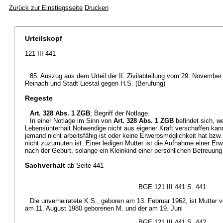
Zurück zur Einstiegsseite
Drucken
Urteilskopf
121 III 441
85. Auszug aus dem Urteil der II. Zivilabteilung vom 29. Novembe
Reinach und Stadt Liestal gegen H.S. (Berufung)
Regeste
Art. 328 Abs. 1 ZGB
; Begriff der Notlage.
In einer Notlage im Sinn von
Art. 328 Abs. 1 ZGB
befindet sich, w
Lebensunterhalt Notwendige nicht aus eigener Kraft verschaffen kann
jemand nicht arbeitsfähig ist oder keine Erwerbsmöglichkeit hat bzw
nicht zuzumuten ist. Einer ledigen Mutter ist die Aufnahme einer Erwer
nach der Geburt, solange ein Kleinkind einer persönlichen Betreuung
Sachverhalt
ab Seite 441
BGE 121 III 441 S. 441
Die unverheiratete K.S., geboren am 13. Februar 1962, ist Mutter 
am 11. August 1980 geborenen M. und der am 19. Juni
BGE 121 III 441 S. 442