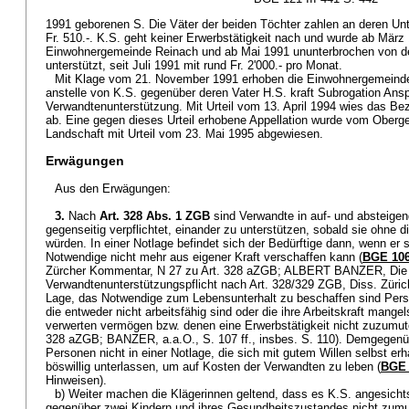
1991 geborenen S. Die Väter der beiden Töchter zahlen an deren Unte
Fr. 510.-. K.S. geht keiner Erwerbstätigkeit nach und wurde ab Mär
Einwohnergemeinde Reinach und ab Mai 1991 ununterbrochen von der 
unterstützt, seit Juli 1991 mit rund Fr. 2'000.- pro Monat.
Mit Klage vom 21. November 1991 erhoben die Einwohnergemeinde 
anstelle von K.S. gegenüber deren Vater H.S. kraft Subrogation Ans
Verwandtenunterstützung. Mit Urteil vom 13. April 1994 wies das Bez
ab. Eine gegen dieses Urteil erhobene Appellation wurde vom Oberg
Landschaft mit Urteil vom 23. Mai 1995 abgewiesen.
Erwägungen
Aus den Erwägungen:
3.
Nach
Art. 328 Abs. 1 ZGB
sind Verwandte in auf- und absteigen
gegenseitig verpflichtet, einander zu unterstützen, sobald sie ohne 
würden. In einer Notlage befindet sich der Bedürftige dann, wenn er
Notwendige nicht mehr aus eigener Kraft verschaffen kann (
BGE 106
Zürcher Kommentar, N 27 zu Art. 328 aZGB; ALBERT BANZER, Die
Verwandtenunterstützungspflicht nach Art. 328/329 ZGB, Diss. Zürich 
Lage, das Notwendige zum Lebensunterhalt zu beschaffen sind Per
die entweder nicht arbeitsfähig sind oder die ihre Arbeitskraft mange
verwerten vermögen bzw. denen eine Erwerbstätigkeit nicht zuzumut
328 aZGB; BANZER, a.a.O., S. 107 ff., insbes. S. 110). Demgegenüb
Personen nicht in einer Notlage, die sich mit gutem Willen selbst er
böswillig unterlassen, um auf Kosten der Verwandten zu leben (
BGE 
Hinweisen).
b) Weiter machen die Klägerinnen geltend, dass es K.S. angesichts
gegenüber zwei Kindern und ihres Gesundheitszustandes nicht zumutb