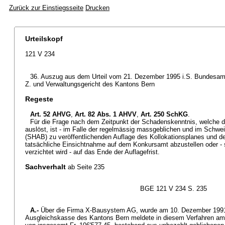
Zurück zur Einstiegsseite
Drucken
Urteilskopf
121 V 234
36. Auszug aus dem Urteil vom 21. Dezember 1995 i.S. Bundesamt
Z. und Verwaltungsgericht des Kantons Bern
Regeste
Art. 52 AHVG
,
Art. 82 Abs. 1 AHVV
,
Art. 250 SchKG
.
Für die Frage nach dem Zeitpunkt der Schadenskenntnis, welche die
auslöst, ist - im Falle der regelmässig massgeblichen und im Schwe
(SHAB) zu veröffentlichenden Auflage des Kollokationsplanes und des
tatsächliche Einsichtnahme auf dem Konkursamt abzustellen oder - 
verzichtet wird - auf das Ende der Auflagefrist.
Sachverhalt
ab Seite 235
BGE 121 V 234 S. 235
A.-
Über die Firma X-Bausystem AG, wurde am 10. Dezember 1991 
Ausgleichskasse des Kantons Bern meldete in diesem Verfahren am