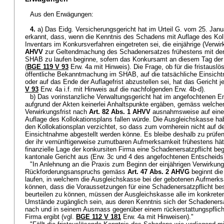
Aus den Erwägungen:
4.
a) Das Eidg. Versicherungsgericht hat im Urteil G. vom 25. Janu
erkannt, dass, wenn die Kenntnis des Schadens mit Auflage des Kol
Inventars im Konkursverfahren eingetreten sei, die einjährige (Verwi
AHVV
zur Geltendmachung des Schadenersatzes frühestens mit der
SHAB zu laufen beginne, sofern das Konkursamt an diesem Tag der Ö
(
BGE 119 V 93
Erw. 4a mit Hinweis). Die Frage, ob für die fristausl
öffentliche Bekanntmachung im SHAB, auf die tatsächliche Einsic
oder auf das Ende der Auflagefrist abzustellen sei, hat das Gericht 
V 93
Erw. 4a i.f. mit Hinweis auf die nachfolgenden Erw. 4b-d).
b) Das vorinstanzliche Verwaltungsgericht hat im angefochtenen E
aufgrund der Akten keinerlei Anhaltspunkte ergäben, gemäss welchen
Verwirkungsfrist nach
Art. 82 Abs. 1 AHVV
ausnahmsweise auf einen
Auflage des Kollokationsplans fallen würde. Die Ausgleichskasse ha
den Kollokationsplan verzichtet, so dass zum vornherein nicht auf d
Einsichtnahme abgestellt werden könne. Es bleibe deshalb zu prüfe
der ihr vernünftigerweise zumutbaren Aufmerksamkeit frühestens hä
finanzielle Lage der konkursiten Firma eine Schadenersatzpflicht be
kantonale Gericht aus (Erw. 3c und 4 des angefochtenen Entscheids
"In Anlehnung an die Praxis zum Beginn der einjährigen Verwirkung
Rückforderungsanspruchs gemäss
Art. 47 Abs. 2 AHVG
beginnt die
laufen, in welchem die Ausgleichskasse bei der gebotenen Aufmerk
können, dass die Voraussetzungen für eine Schadenersatzpflicht b
beurteilen zu können, müssen der Ausgleichskasse alle im konkreten 
Umstände zugänglich sein, aus deren Kenntnis sich der Schadener
nach und in seinem Ausmass gegenüber einem rückerstattungspflich
Firma ergibt (vgl.
BGE 112 V 181
Erw. 4a mit Hinweisen)."