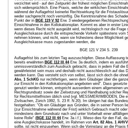
verzichtet wird - auf den Zeitpunkt der frühest möglichen Einsichtna
sich widersprüchlich. Eine Praxis, welche der wirklichen Einsicht
während der Auflagefrist keinerlei Rechtswirkung für die Fristauslö
weder sachgerecht noch vernünftig. Die Kenntnisnahme des Schadens
Punkt der in
BGE 119 V 92
Erw. 3 wiedergegebenen Rechtsprechung - 
Einsichtnahme in den Kollokationsplan. Kommt es aber in erster Lini
wenn dieses Recht nicht ausgeübt wird, rechtslogisch nur die Frage 
Ausgleichskasse durch die entsprechende Vorkehr spätestens vom 
nehmen können, und nicht, wann sie frühestens diese Möglichkeit ge
Ausgleichskasse muss zugestanden werden, die
BGE 121 V 234 S. 239
Auflagefrist bis zum letzten Tag auszuschöpfen. Diese Auffassung t
bereits erwähnten
BGE 112 III 44
Erw. 3a deutlich, indem es ausführt
unmissverständlich zum Ausdruck gebracht, dass in jedem Fall die E
gewährleistet sein muss und deshalb nicht ausschliesslich auf das D
werden kann. Das versteht sich von selbst, lässt sich doch die ohne
Abs. 1 SchKG
nur rechtfertigen, wenn dem Gläubiger über die ganze
zur Einsicht in den Kollokationsplan angeboten wird". Dass gesetzte 
genutzt werden können, entspricht ausserdem einem allgemeinen u
Rechtsgrundsatz sowie der Zielsetzung und Handhabung solcher Reg
für Rechtsmittelfristen üblich sind (vgl. MESSMER/IMBODEN, Die e
Zivilsachen, Zürich 1992, S. 23 ff. N 20). Im übrigen hat das Bunde
festgehalten: "Ob ein Gläubiger aus Gründen, die in seiner Person li
(zur Einsichtnahme während der Frist) wirklich Gebrauch macht oder n
mindestens dem Grundsatz nach und unter Vorbehalt einer allfälligen 
keine Rolle" (
BGE 112 III 44
Erw. 3a i.f.). Wieso dies für den Fall, d
eine Ausgleichskasse handelt, im Rahmen von
Art. 82 Abs. 1 AHVV
sollte, ist nicht einzusehen. Wenn sich die Vorinstanz an die Praxis