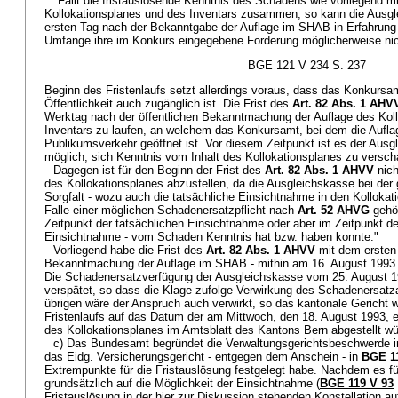
"Fällt die fristauslösende Kenntnis des Schadens wie vorliegend mi
Kollokationsplanes und des Inventars zusammen, so kann die Ausg
ersten Tag nach der Bekanntgabe der Auflage im SHAB in Erfahrung
Umfange ihre im Konkurs eingegebene Forderung möglicherweise nich
BGE 121 V 234 S. 237
Beginn des Fristenlaufs setzt allerdings voraus, dass das Konkursa
Öffentlichkeit auch zugänglich ist. Die Frist des
Art. 82 Abs. 1 AHV
Werktag nach der öffentlichen Bekanntmachung der Auflage des Kol
Inventars zu laufen, an welchem das Konkursamt, bei dem die Auflag
Publikumsverkehr geöffnet ist. Vor diesem Zeitpunkt ist es der Ausg
möglich, sich Kenntnis vom Inhalt des Kollokationsplanes zu versch
Dagegen ist für den Beginn der Frist des
Art. 82 Abs. 1 AHVV
nich
des Kollokationsplanes abzustellen, da die Ausgleichskasse bei de
Sorgfalt - wozu auch die tatsächliche Einsichtnahme in den Kollokat
Falle einer möglichen Schadenersatzpflicht nach
Art. 52 AHVG
gehör
Zeitpunkt der tatsächlichen Einsichtnahme oder aber im Zeitpunkt de
Einsichtnahme - vom Schaden Kenntnis hat bzw. haben konnte."
Vorliegend habe die Frist des
Art. 82 Abs. 1 AHVV
mit dem ersten
Bekanntmachung der Auflage im SHAB - mithin am 16. August 1993 
Die Schadenersatzverfügung der Ausgleichskasse vom 25. August 19
verspätet, so dass die Klage zufolge Verwirkung des Schadenersat
übrigen wäre der Anspruch auch verwirkt, so das kantonale Gericht w
Fristenlaufs auf das Datum der am Mittwoch, den 18. August 1993, er
des Kollokationsplanes im Amtsblatt des Kantons Bern abgestellt wü
c) Das Bundesamt begründet die Verwaltungsgerichtsbeschwerde i
das Eidg. Versicherungsgericht - entgegen dem Anschein - in
BGE 1
Extrempunkte für die Fristauslösung festgelegt habe. Nachdem es f
grundsätzlich auf die Möglichkeit der Einsichtnahme (
BGE 119 V 93
Fristauslösung in der hier zur Diskussion stehenden Konstellation auf