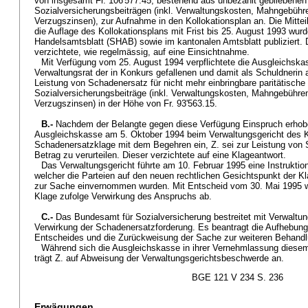
von insgesamt Fr. 106'577.45, bestehend aus unbezahlt gebliebenen 
Sozialversicherungsbeiträgen (inkl. Verwaltungskosten, Mahngebühr
Verzugszinsen), zur Aufnahme in den Kollokationsplan an. Die Mitt
die Auflage des Kollokationsplans mit Frist bis 25. August 1993 wu
Handelsamtsblatt (SHAB) sowie im kantonalen Amtsblatt publiziert.
verzichtete, wie regelmässig, auf eine Einsichtnahme.
Mit Verfügung vom 25. August 1994 verpflichtete die Ausgleichska
Verwaltungsrat der in Konkurs gefallenen und damit als Schuldnerin
Leistung von Schadenersatz für nicht mehr einbringbare paritätische
Sozialversicherungsbeiträge (inkl. Verwaltungskosten, Mahngebühre
Verzugszinsen) in der Höhe von Fr. 93'563.15.
B.-
Nachdem der Belangte gegen diese Verfügung Einspruch erhoben
Ausgleichskasse am 5. Oktober 1994 beim Verwaltungsgericht des 
Schadenersatzklage mit dem Begehren ein, Z. sei zur Leistung von
Betrag zu verurteilen. Dieser verzichtete auf eine Klageantwort.
Das Verwaltungsgericht führte am 10. Februar 1995 eine Instruktio
welcher die Parteien auf den neuen rechtlichen Gesichtspunkt der 
zur Sache einvernommen wurden. Mit Entscheid vom 30. Mai 1995 wi
Klage zufolge Verwirkung des Anspruchs ab.
C.-
Das Bundesamt für Sozialversicherung bestreitet mit Verwaltu
Verwirkung der Schadenersatzforderung. Es beantragt die Aufhebun
Entscheides und die Zurückweisung der Sache zur weiteren Behandl
Während sich die Ausgleichskasse in ihrer Vernehmlassung diese
trägt Z. auf Abweisung der Verwaltungsgerichtsbeschwerde an.
BGE 121 V 234 S. 236
Erwägungen