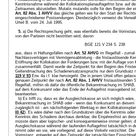
Kenntnisnahme während der Kollokationsplanauflagefrist bzw. auf de
Zeitraumes abzustellen. Mutatis mutandis solle für den Beginn der ei
Art. 82 Abs. 1 AHVV
das gleiche gelten wie für den Start der Rechtsm
eingeschriebener Postsendungen. Diesbezüglich verweist die Verwaltu
Urteil B. vom 24. Juli 1995.
5.
a) Die Rechtsprechung geht, was ebenfalls bereits die Vorinstan
von den Parteien nicht bestritten wird, davon
BGE 121 V 234 S. 238
aus, dass in Haftungsfällen nach
Art. 52 AHVG
im Regelfall - zumal
Nachlassverträgen mit Vermögensabtretung - die fristauslösende Ke
Eröffnung der Kollokation der Forderungen bzw. mit der Auflage von 
zusammenfällt. Damit wurde der Zeitpunkt für den Beginn des Fristenl
Geltendmachung des Schadenersatzanspruchs nur dem Grundsatz n
119 V 93
Erw. 4a i.f. klar hervorgeht. Die in jenem Urteil offen gel
genauen Zeitpunkt der nach
Art. 82 Abs. 1 AHVV
fristauslösenden 
Regelfall, mithin ob dafür die öffentliche Bekanntmachung im SHAB,
auf dem Konkursamt oder das Ende der Auflagefrist massgebend ist, 
beantworten.
b) Es trifft zu, dass es der Ausgleichskasse an sich möglich wäre
Bekanntmachung im SHAB oder - wenn das Konkursamt an diesem 
zugänglich ist - am nächstfolgenden Werktag in den Kollokationspla
III 42
). Es wäre daher nach den Grundsätzen über die Kenntnis oder
Kenntnis des Schadens durchaus denkbar, die Einjahresfrist an dies
müsste dann aber logischer- und konsequenterweise immer gelten; d.
Ausgleichskasse während der laufenden Auflagefrist tatsächlich in d
nimmt oder wo sie, wie vorliegend, auf diese Vorkehr verzichtet. Di
Vorinstanz, entweder auf den Zeitpunkt der tatsächlichen Einsichtna