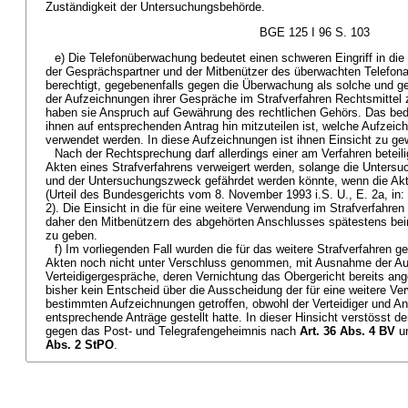
Zuständigkeit der Untersuchungsbehörde.
BGE 125 I 96 S. 103
e) Die Telefonüberwachung bedeutet einen schweren Eingriff in d
der Gesprächspartner und der Mitbenützer des überwachten Telefon
berechtigt, gegebenenfalls gegen die Überwachung als solche und g
der Aufzeichnungen ihrer Gespräche im Strafverfahren Rechtsmittel
haben sie Anspruch auf Gewährung des rechtlichen Gehörs. Das bed
ihnen auf entsprechenden Antrag hin mitzuteilen ist, welche Aufzeic
verwendet werden. In diese Aufzeichnungen ist ihnen Einsicht zu ge
Nach der Rechtsprechung darf allerdings einer am Verfahren beteili
Akten eines Strafverfahrens verweigert werden, solange die Untersu
und der Untersuchungszweck gefährdet werden könnte, wenn die Akt
(Urteil des Bundesgerichts vom 8. November 1993 i.S. U., E. 2a, in
2). Die Einsicht in die für eine weitere Verwendung im Strafverfahr
daher den Mitbenützern des abgehörten Anschlusses spätestens be
zu geben.
f) Im vorliegenden Fall wurden die für das weitere Strafverfahren g
Akten noch nicht unter Verschluss genommen, mit Ausnahme der Au
Verteidigergespräche, deren Vernichtung das Obergericht bereits an
bisher kein Entscheid über die Ausscheidung der für eine weitere V
bestimmten Aufzeichnungen getroffen, obwohl der Verteidiger und A
entsprechende Anträge gestellt hatte. In dieser Hinsicht verstösst 
gegen das Post- und Telegrafengeheimnis nach
Art. 36 Abs. 4 BV
u
Abs. 2 StPO
.