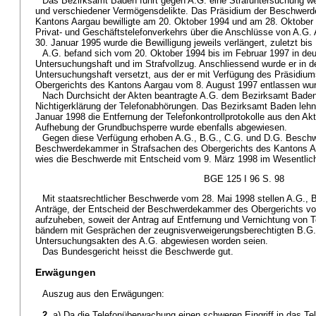
Das Bezirksamt Baden führt gegen A.G. eine Strafuntersuchung 
und verschiedener Vermögensdelikte. Das Präsidium der Beschwer
Kantons Aargau bewilligte am 20. Oktober 1994 und am 28. Oktobe
Privat- und Geschäftstelefonverkehrs über die Anschlüsse von A.
30. Januar 1995 wurde die Bewilligung jeweils verlängert, zuletzt bi
A.G. befand sich vom 20. Oktober 1994 bis im Februar 1997 in deu
Untersuchungshaft und im Strafvollzug. Anschliessend wurde er in d
Untersuchungshaft versetzt, aus der er mit Verfügung des Präsid
Obergerichts des Kantons Aargau vom 8. August 1997 entlassen wu
Nach Durchsicht der Akten beantragte A.G. dem Bezirksamt Baden
Nichtigerklärung der Telefonabhörungen. Das Bezirksamt Baden lehn
Januar 1998 die Entfernung der Telefonkontrollprotokolle aus den 
Aufhebung der Grundbuchsperre wurde ebenfalls abgewiesen.
Gegen diese Verfügung erhoben A.G., B.G., C.G. und D.G. Beschw
Beschwerdekammer in Strafsachen des Obergerichts des Kantons 
wies die Beschwerde mit Entscheid vom 9. März 1998 im Wesentlic
BGE 125 I 96 S. 98
Mit staatsrechtlicher Beschwerde vom 28. Mai 1998 stellen A.G., 
Anträge, der Entscheid der Beschwerdekammer des Obergerichts vo
aufzuheben, soweit der Antrag auf Entfernung und Vernichtung von T
bändern mit Gesprächen der zeugnisverweigerungsberechtigten B.G.
Untersuchungsakten des A.G. abgewiesen worden seien.
Das Bundesgericht heisst die Beschwerde gut.
Erwägungen
Auszug aus den Erwägungen:
2.
a) Da die Telefonüberwachung einen schweren Eingriff in das Tele