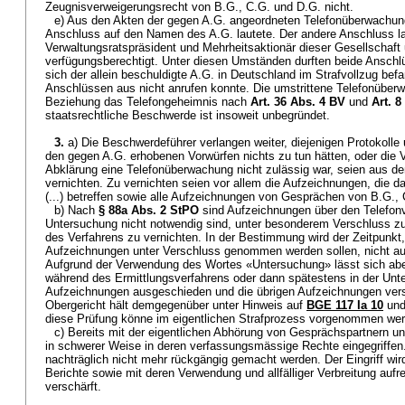
Zeugnisverweigerungsrecht von B.G., C.G. und D.G. nicht.
e) Aus den Akten der gegen A.G. angeordneten Telefonüberwachung
Anschluss auf den Namen des A.G. lautete. Der andere Anschluss la
Verwaltungsratspräsident und Mehrheitsaktionär dieser Gesellschaft
verfügungsberechtigt. Unter diesen Umständen durften beide Ansch
sich der allein beschuldigte A.G. in Deutschland im Strafvollzug be
Anschlüssen aus nicht anrufen konnte. Die umstrittene Telefonüberwa
Beziehung das Telefongeheimnis nach
Art. 36 Abs. 4 BV
und
Art. 
staatsrechtliche Beschwerde ist insoweit unbegründet.
3.
a) Die Beschwerdeführer verlangen weiter, diejenigen Protokolle
den gegen A.G. erhobenen Vorwürfen nichts zu tun hätten, oder die V
Abklärung eine Telefonüberwachung nicht zulässig war, seien aus de
vernichten. Zu vernichten seien vor allem die Aufzeichnungen, die 
(...) betreffen sowie alle Aufzeichnungen von Gesprächen von B.G.,
b) Nach
§ 88a Abs. 2 StPO
sind Aufzeichnungen über den Telefonve
Untersuchung nicht notwendig sind, unter besonderem Verschluss z
des Verfahrens zu vernichten. In der Bestimmung wird der Zeitpunkt
Aufzeichnungen unter Verschluss genommen werden sollen, nicht au
Aufgrund der Verwendung des Wortes «Untersuchung» lässt sich a
während des Ermittlungsverfahrens oder dann spätestens in der Unt
Aufzeichnungen ausgeschieden und die übrigen Aufzeichnungen ver
Obergericht hält demgegenüber unter Hinweis auf
BGE 117 Ia 10
un
diese Prüfung könne im eigentlichen Strafprozess vorgenommen we
c) Bereits mit der eigentlichen Abhörung von Gesprächspartnern un
in schwerer Weise in deren verfassungsmässige Rechte eingegriffen
nachträglich nicht mehr rückgängig gemacht werden. Der Eingriff wird
Berichte sowie mit deren Verwendung und allfälliger Verbreitung aufr
verschärft.