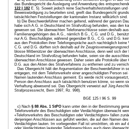
das Bundesgericht die Auslegung und Anwendung des entsprechenden
122 I 182
E. 5). Soweit jedoch reine Sachverhaltsfeststellungen und
Beweiswürdigung zu beurteilen sind, greift das Bundesgericht grundsä
tatsächlichen Feststellungen der kantonalen Instanz willkürlich sind.
b) Die Beschwerdeführer machen geltend, während der ganzen Dau
habe sich A.G. in Deutschland im Strafvollzug befunden, was den k
gewesen sei. Die überwachten Telefonanschlüsse seien deshalb aus
Familienangehörigen des A.G., nämlich B.G., C.G. und D.G., benützt
nur A.G. Beschuldigter, während gegenüber B.G., C.G. und D.G. kei
aus den Protokollen ihrer Telefongespräche auch nachträglich keine
C.G. und D.G. dürften sich deshalb auf ihr Zeugnisverweigerungsrech
blosse Mitbenützer der überwachten Anschlüsse, denn weil sich der
Deutschland im Strafvollzug befunden habe, seien sie die ausschlie
überwachten Anschlüsse gewesen. Daher seien alle Protokolle über
D.G. aus den Akten des Strafverfahrens zu entfernen und zu vernich
Das Obergericht hält der Argumentation der Beschwerdeführer in 
entgegen, mit dem Telefonverkehr einer angeschuldigten Person sei 
Namen lautenden Anschluss gemeint. Es werde nicht vorausgesetzt,
Person den Anschluss auch tatsächlich benutzen könne, so wenn si
Verhaftung abwesend sei. Das Obergericht verweist auf Jürg Aeschl
Strafprozessrecht, Bern 1997, Rz. 998).
BGE 125 I 96 S. 99
c) Nach
§ 88 Abs. 1 StPO
kann unter den in der Bestimmung gena
Telefonverkehr des Beschuldigten oder Verdächtigten überwacht werd
«Telefonverkehrs des Beschuldigten oder Verdächtigten» fallen zunä
denjenigen Anschlüssen aus geführt werden, die auf den Namen des
Verdächtigten lauten. Im vorliegenden Fall ist umstritten, ob ein a
oder Verdächtigten lautender Telefonanschluss auch dann überwacht