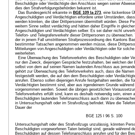
Beschuldigte oder Verdächtigte den Anschluss wegen seiner Abwese
dies den Strafverfolgungsbehörden bekannt ist.
Das Bundesgericht erkannte in
BGE 109 Ia 273
, eine lückenlose 
Angeschuldigten und Verdächtigten erfordere unter Umständen, dass a
werden könnten, die über Drittpersonen übermittelt würden. Diese P
weitern Sinne selbst verdächtig und hätten daher Eingriffe in gleic
Angeschuldigten und Verdächtigten selber. Es sei daher nicht unverh
Telefon- und Telegrafenverkehr dieser Drittpersonen zu überwachen. 
der in jenem Fall umstrittenen Strafprozessordnung des Kantons Bas
bestimmter Tatsachen angenommen werden müsse, diese Drittperso
Mitteilungen von Angeschuldigten oder Verdächtigten oder für solc
weiterleiten.
Eine Überwachung des Telefonverkehrs des Beschuldigten oder Ve
nur den Zweck, diejenigen Gespräche festzuhalten, bei welchen der 
selbst von dem auf seinen Namen lautenden Anschluss aus jemande
gehört zur Überwachung des Telefonverkehrs auch, dass die Namen
festgestellt werden, die auf den dem Beschuldigten oder Verdächti
anrufen. Ebenso sollen diejenigen Anrufe festgehalten werden, die f
Verdächtigten bestimmt sind, aber aus irgendeinem Grunde währen
vorgenommen werden. Soweit die übrigen gesetzlichen Voraussetzu
Telefonverkehrs erfüllt sind, kann es deshalb notwendig sein, eine
Beschuldigten lautenden Telefonanschluss auch dann zu überwachen
in Untersuchungshaft oder im Strafvollzug befindet. Wäre die Telef
Dauer der
BGE 125 I 96 S. 100
Untersuchungshaft oder des Strafvollzugs unzulässig, könnten Pers
Beschuldigten vorgeworfenen Taten beteiligt sind, gerade während d
Beschuldigten auf dessen Telefonanschluss anrufen und für den Be