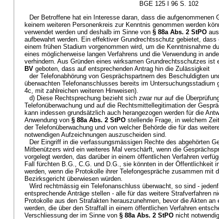
BGE 125 I 96 S. 102
Der Betroffene hat ein Interesse daran, dass die aufgenommenen 
keinem weiteren Personenkreis zur Kenntnis genommen werden könn
verwendet werden und deshalb im Sinne von
§ 88a Abs. 2 StPO
aus
aufbewahrt werden. Ein effektiver Grundrechtsschutz gebietet, dass 
einem frühen Stadium vorgenommen wird, um die Kenntnisnahme du
eines möglicherweise langen Verfahrens und die Verwendung in a
verhindern. Aus Gründen eines wirksamen Grundrechtsschutzes ist
BV
geboten, dass auf entsprechenden Antrag hin die Zulässigkeit
der Telefonabhörung von Gesprächspartnern des Beschuldigten un
überwachten Telefonanschlusses bereits im Untersuchungsstadium ge
4c, mit zahlreichen weiteren Hinweisen).
d) Diese Rechtsprechung bezieht sich zwar nur auf die Überprüfun
Telefonüberwachung und auf die Rechtsmittellegitimation der Gesprä
kann indessen grundsätzlich auch herangezogen werden für die Antwor
Anwendung von
§ 88a Abs. 2 StPO
stellende Frage, in welchem Zei
der Telefonüberwachung und von welcher Behörde die für das weitere
notwendigen Aufzeichnungen auszuscheiden sind.
Der Eingriff in die verfassungsmässigen Rechte des abgehörten G
Mitbenützers wird ein weiteres Mal verschärft, wenn die Gesprächsp
vorgelegt werden, das darüber in einem öffentlichen Verfahren verfü
Fall fürchten B.G., C.G. und D.G., sie könnten in der Öffentlichkeit in
werden, wenn die Protokolle ihrer Telefongespräche zusammen mit d
Bezirksgericht überwiesen würden.
Wird rechtmässig ein Telefonanschluss überwacht, so sind - jedenf
entsprechende Anträge stellen - alle für das weitere Strafverfahren 
Protokolle aus den Strafakten herauszunehmen, bevor die Akten an
werden, die über den Straffall in einem öffentlichen Verfahren entsc
Verschliessung der im Sinne von
§ 88a Abs. 2 StPO
nicht notwendige