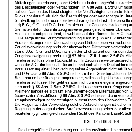
Mitteilungen hinterlassen, ohne Gefahr zu laufen, abgehört zu werden
des Beschuldigten oder Verdächtigten» in
§ 88 Abs. 1 StPO
umfasst 
auf den Namen des Beschuldigten oder Verdächtigten lautende Telef
Rücksicht darauf, ob sich der Beschuldigte oder Verdächtigte in Unt
Strafvollzug befindet oder sonstwie daran gehindert ist, diesen selbe
d) B.G., C.G. und D.G. berufen sich auf ihr Zeugnisverweigerungsr
Sie halten dafür, dass ihr Zeugnisverweigerungsrecht einer Überwac
Anschlüsse entgegenstand, obwohl sie auf den Namen des A.G. laut
Die aargauische Strafprozessordnung sieht in § 88 Abs. 2 unter de
Voraussetzungen eine Überwachung von Drittpersonen vor, wobei ein a
Zeugnisverweigerungsrecht der überwachten Drittperson vorbehalten b
stand B.G., C.G. und D.G., nämlich der Ehefrau und den Kindern des
Zeugnisverweigerungsrecht zu (
§ 97 Abs. 1 Ziff. 1 und 2 StPO
). All
Telefonanschluss ohne Rücksicht auf ihr Zeugnisverweigerungsrecht
wenn der A.G. ihn benutzt. Dieser befand sich aber in Deutschland i
Voraussetzung einer Überwachung seiner Angehörigen nicht erfüllt 
und D.G. aus
§ 88 Abs. 2 StPO
nichts zu ihren Gunsten ableiten: Di
Bestimmung betrifft eigens angeordnete, selbständige Überwachunge
Telefonanschlüsse. Hier geht es aber nicht um eine eigens angeordne
sich nach
§ 88 Abs. 2 Satz 2 StPO
die Frage nach einer Zeugnisverw
Vielmehr handelt es sich um eine unvermeidbare Miterfassung von 
überwachten Anschlüsse.
§ 88 Abs. 2 StPO
schliesst die unvermei
zeugnisverweigerungsberechtigten Mitbenützern des überwachten Te
Die Frage nach der Verwendung solcher Aufzeichnungen ist daher in 
Regelung in der aargauischen Strafprozessordnung selber (vor alle
beurteilen (vgl. zum gleichlautenden Recht des Kantons Basel-Stad
BGE 125 I 96 S. 101
Die durchgeführte Überwachung der beiden erwähnten Telefonansc