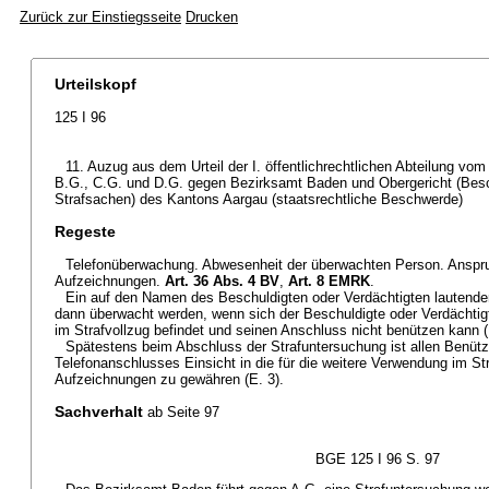
Zurück zur Einstiegsseite
Drucken
Urteilskopf
125 I 96
11. Auzug aus dem Urteil der I. öffentlichrechtlichen Abteilung vom
B.G., C.G. und D.G. gegen Bezirksamt Baden und Obergericht (Be
Strafsachen) des Kantons Aargau (staatsrechtliche Beschwerde)
Regeste
Telefonüberwachung. Abwesenheit der überwachten Person. Anspruc
Aufzeichnungen.
Art. 36 Abs. 4 BV
,
Art. 8 EMRK
.
Ein auf den Namen des Beschuldigten oder Verdächtigten lautende
dann überwacht werden, wenn sich der Beschuldigte oder Verdächtig
im Strafvollzug befindet und seinen Anschluss nicht benützen kann (
Spätestens beim Abschluss der Strafuntersuchung ist allen Benüt
Telefonanschlusses Einsicht in die für die weitere Verwendung im S
Aufzeichnungen zu gewähren (E. 3).
Sachverhalt
ab Seite 97
BGE 125 I 96 S. 97