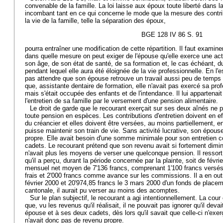
convenable de la famille. La loi laisse aux époux toute liberté dans la
incombant tant en ce qui concerne le mode que la mesure des cont
la vie de la famille, telle la séparation des époux,
BGE 128 IV 86 S. 91
pourra entraîner une modification de cette répartition. Il faut examin
dans quelle mesure on peut exiger de l'épouse qu'elle exerce une act
son âge, de son état de santé, de sa formation et, le cas échéant, 
pendant lequel elle aura été éloignée de la vie professionnelle. En l'
pas attendre que son épouse retrouve un travail aussi peu de temps a
que, assistante dentaire de formation, elle n'avait pas exercé sa prof
mais s'était occupée des enfants et de l'intendance. Il lui appartenai
l'entretien de sa famille par le versement d'une pension alimentaire.
Le droit de garde que le recourant exerçait sur ses deux aînés ne p
toute pension en espèces. Les contributions d'entretien doivent en eff
du créancier et elles doivent être versées, au moins partiellement, e
puisse maintenir son train de vie. Sans activité lucrative, son épous
propre. Elle avait besoin d'une somme minimale pour son entretien c
cadets. Le recourant prétend que son revenu avait si fortement diminu
n'avait plus les moyens de verser une quelconque pension. Il ressort
qu'il a perçu, durant la période concernée par la plainte, soit de fév
mensuel net moyen de 7'136 francs, comprenant 1'100 francs versés
frais et 2'000 francs comme avance sur les commissions. Il a en outr
février 2000 et 20'974,85 francs le 3 mars 2000 d'un fonds de place
cantonale, il aurait pu verser au moins des acomptes.
Sur le plan subjectif, le recourant a agi intentionnellement. La cour
que, vu les revenus qu'il réalisait, il ne pouvait pas ignorer qu'il dev
épouse et à ses deux cadets, dès lors qu'il savait que celle-ci n'exerç
n'avait donc pas de revenu propre.