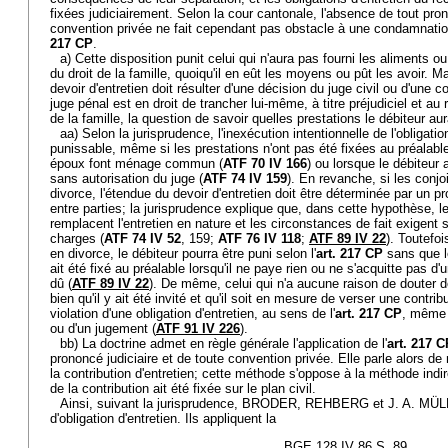
fixées judiciairement. Selon la cour cantonale, l'absence de tout pron
convention privée ne fait cependant pas obstacle à une condamnation
217 CP
.
a) Cette disposition punit celui qui n'aura pas fourni les aliments ou
du droit de la famille, quoiqu'il en eût les moyens ou pût les avoir. Ma
devoir d'entretien doit résulter d'une décision du juge civil ou d'une c
juge pénal est en droit de trancher lui-même, à titre préjudiciel et au
de la famille, la question de savoir quelles prestations le débiteur aura
aa) Selon la jurisprudence, l'inexécution intentionnelle de l'obligati
punissable, même si les prestations n'ont pas été fixées au préalable 
époux font ménage commun (
ATF 70 IV 166
) ou lorsque le débiteur 
sans autorisation du juge (
ATF 74 IV 159
). En revanche, si les conjo
divorce, l'étendue du devoir d'entretien doit être déterminée par un p
entre parties; la jurisprudence explique que, dans cette hypothèse, l
remplacent l'entretien en nature et les circonstances de fait exigent 
charges (
ATF 74 IV 52
, 159;
ATF 76 IV 118
;
ATF 89 IV 22
). Toutefo
en divorce, le débiteur pourra être puni selon l'
art. 217 CP
sans que l
ait été fixé au préalable lorsqu'il ne paye rien ou ne s'acquitte pas
dû (
ATF 89 IV 22
). De même, celui qui n'a aucune raison de douter de
bien qu'il y ait été invité et qu'il soit en mesure de verser une contri
violation d'une obligation d'entretien, au sens de l'
art. 217 CP
, même 
ou d'un jugement (
ATF 91 IV 226
).
bb) La doctrine admet en règle générale l'application de l'
art. 217 C
prononcé judiciaire et de toute convention privée. Elle parle alors de
la contribution d'entretien; cette méthode s'oppose à la méthode indi
de la contribution ait été fixée sur le plan civil.
Ainsi, suivant la jurisprudence, BRODER, REHBERG et J. A. MÜLL
d'obligation d'entretien. Ils appliquent la
BGE 128 IV 86 S. 89