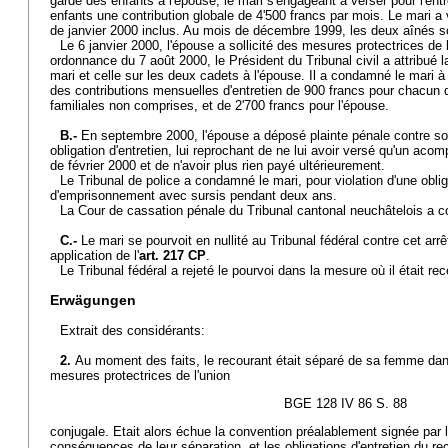
garde des enfants à l'épouse, le mari s'engageant à verser pour l'entr
enfants une contribution globale de 4'500 francs par mois. Le mari 
de janvier 2000 inclus. Au mois de décembre 1999, les deux aînés son
Le 6 janvier 2000, l'épouse a sollicité des mesures protectrices de 
ordonnance du 7 août 2000, le Président du Tribunal civil a attribué 
mari et celle sur les deux cadets à l'épouse. Il a condamné le mari à
des contributions mensuelles d'entretien de 900 francs pour chacun 
familiales non comprises, et de 2'700 francs pour l'épouse.
B.-
En septembre 2000, l'épouse a déposé plainte pénale contre son
obligation d'entretien, lui reprochant de ne lui avoir versé qu'un aco
de février 2000 et de n'avoir plus rien payé ultérieurement.
Le Tribunal de police a condamné le mari, pour violation d'une obliga
d'emprisonnement avec sursis pendant deux ans.
La Cour de cassation pénale du Tribunal cantonal neuchâtelois a c
C.-
Le mari se pourvoit en nullité au Tribunal fédéral contre cet arr
application de l'
art. 217 CP
.
Le Tribunal fédéral a rejeté le pourvoi dans la mesure où il était re
Erwägungen
Extrait des considérants:
2.
Au moment des faits, le recourant était séparé de sa femme dan
mesures protectrices de l'union
BGE 128 IV 86 S. 88
conjugale. Etait alors échue la convention préalablement signée par l
conséquences de leur séparation, et les obligations d'entretien du re