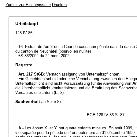
Zurück zur Einstiegsseite
Drucken
Urteilskopf
128 IV 86
16. Extrait de l'arrêt de la Cour de cassation pénale dans la cause 
du canton de Neuchâtel (pourvoi en nullité)
6S.36/2002 du 22 mars 2002
Regeste
Art. 217 StGB
; Vernachlässigung von Unterhaltspflichten.
Ein Gerichtsentscheid oder eine Vereinbarung zwischen den Ehegat
Unterhaltspflicht sind nicht Voraussetzung für die Anwendung von
Ar
die Unterhaltspflicht konkretisieren und die Ermittlung des Sachver
Vorsatzes erleichtern (E. 2).
Sachverhalt
ab Seite 87
BGE 128 IV 86 S. 87
A.-
Les époux X. et Y. ont quatre enfants mineurs. En août 1999, i
vie séparée pour la période du 1er septembre au 31 décembre 1999; i