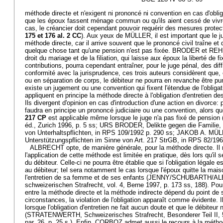
méthode directe et n'exigent ni prononcé ni convention en cas d'oblig
que les époux fassent ménage commun ou qu'ils aient cessé de vivr
cas, le créancier doit cependant pouvoir requérir des mesures protect
175 et 176 al. 2 CC
). Aux yeux de MÜLLER, il est important que le j
méthode directe, car il arrive souvent que le prononcé civil traîne et 
quelque chose tant qu'une pension n'est pas fixée. BRODER et RE
droit du mariage et de la filiation, qui laisse aux époux la liberté de fi
contributions, pourra cependant entraîner, pour le juge pénal, des dif
conformité avec la jurisprudence, ces trois auteurs considèrent que,
ou en séparation de corps, le débiteur ne pourra en revanche être puni
existe un jugement ou une convention qui fixent l'étendue de l'obligatio
appliquent en principe la méthode directe à l'obligation d'entretien des
Ils divergent d'opinion en cas d'introduction d'une action en divor
faudra en principe un prononcé judiciaire ou une convention, alors q
217 CP
est applicable même lorsque le juge n'a pas fixé de pensio
éd., Zurich 1996, p. 5 ss; URS BRODER, Delikte gegen die Familie,
von Unterhaltspflichten, in RPS 109/1992 p. 290 ss; JAKOB A. MÜ
Unterstützungspflichten im Sinne von Art. 217 StrGB, in RPS 82/196
ALBRECHT opte, de manière générale, pour la méthode directe. Il
l'application de cette méthode est limitée en pratique, dès lors qu'il se
du débiteur. Celle-ci ne pourra être établie que si l'obligation légale 
au débiteur; tel sera notamment le cas lorsque l'époux quitte la mais
l'entretien de sa femme et de ses enfants (JENNY/SCHUBARTH/
schweizerischen Strafrecht, vol. 4, Berne 1997, p. 173 ss, 188).
entre la méthode directe et la méthode indirecte dépend du point de 
circonstances, la violation de l'obligation apparaît comme évidente. I
lorsque l'obligation d'entretien ne fait aucun doute et que le débiteur 
(STRATENWERTH, Schweizerisches Strafrecht, Besonderer Teil II, 5
par. 26, p. 25 s.). Enfin, CORBOZ admet aussi le recours à la méth