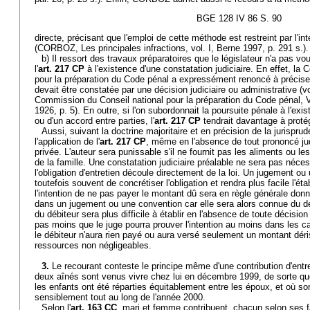
BGE 128 IV 86 S. 90
directe, précisant que l'emploi de cette méthode est restreint par l'inte
(CORBOZ, Les principales infractions, vol. I, Berne 1997, p. 291 s.).
b) Il ressort des travaux préparatoires que le législateur n'a pas vo
l'
art. 217 CP
à l'existence d'une constatation judiciaire. En effet, la
pour la préparation du Code pénal a expressément renoncé à préciser 
devait être constatée par une décision judiciaire ou administrative (v
Commission du Conseil national pour la préparation du Code pénal, 
1926, p. 5). En outre, si l'on subordonnait la poursuite pénale à l'exis
ou d'un accord entre parties, l'
art. 217 CP
tendrait davantage à protég
Aussi, suivant la doctrine majoritaire et en précision de la jurisprud
l'application de l'
art. 217 CP
, même en l'absence de tout prononcé jud
privée. L'auteur sera punissable s'il ne fournit pas les aliments ou le
de la famille. Une constatation judiciaire préalable ne sera pas néc
l'obligation d'entretien découle directement de la loi. Un jugement o
toutefois souvent de concrétiser l'obligation et rendra plus facile l'ét
l'intention de ne pas payer le montant dû sera en règle générale donné
dans un jugement ou une convention car elle sera alors connue du déb
du débiteur sera plus difficile à établir en l'absence de toute décision 
pas moins que le juge pourra prouver l'intention au moins dans les 
le débiteur n'aura rien payé ou aura versé seulement un montant dériso
ressources non négligeables.
3.
Le recourant conteste le principe même d'une contribution d'entr
deux aînés sont venus vivre chez lui en décembre 1999, de sorte q
les enfants ont été réparties équitablement entre les époux, et où s
sensiblement tout au long de l'année 2000.
Selon l'
art. 163 CC
, mari et femme contribuent, chacun selon ses fa