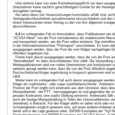
Und viertens kann von einer Kontrahierungspflicht nur dann ausg
Unternehmer keine sachlich gerechtfertigten Gründe für die Verweig
anzugeben vermag.
Nur wenn diese vier Voraussetzungen kummulativ erfüllt sind, rechtf
Vertragsabschlussfreiheit ausnahmsweise einzuschränken und den Un
einem Interessenten einen Vertrag zu den von ihm allgemein kund
abzuschliessen.
6.4
Im vorliegenden Fall ist festzuhalten, dass Publikationen wie d
"ACUSA-News" von der Post normalerweise als unadressierte Ma
und transportiert werden, wie die Post selbst einräumt. Das betreffe
in der Informationsbroschüre "Promopost" umschrieben. Es kann da
ausgegangen werden, dass die Post die vom Kläger nachgefragte Die
öffentlich angeboten hat.
Ferner kann davon ausgegangen werden, dass die von der Post an
"Normalbedarf" im oben umschriebenen Sinn zählt. Die Versendung v
Werbepublikationen wird von vielen Unternehmen und Institutionen n
weiteres gesagt werden kann, dass die von der Post öffentlich ange
Durchschnittsnachfrager regelmässig in Anspruch genommen wird u
zählt.
Weiter kann im vorliegenden Fall auch davon ausgegangen werden
Kläger als marktstarke - oder sogar marktbeherrschende - Anbieterin 
Position der Post ergibt sich einerseits aus dem Umstand, dass di
Monopolbetrieb - der PTT - hervorgegangen ist und gegenüber der sic
privaten Konkurrenz eine starke Stellung einnimmt. Andrerseits fäll
auch die heutige Monopolstellung in Teilen des Universaldienstes u
Verteilnetz in Betracht. Für den Kläger dürfte es daher nicht oder n
Schwierigkeiten möglich gewesen sein, auf einen anderen Anbieter a
bereit und in der Lage gewesen wäre, 500'000 Exemplare der "VgT-N
Deutschschweizer und 200'000 Exemplare der "ACUSA-News" an We