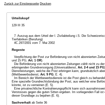
Zurück zur Einstiegsseite
Drucken
Urteilskopf
129 III 35
7. Auszug aus dem Urteil der I. Zivilabteilung i.S. Die Schweizeri
Tierfabriken (Berufung)
4C.297/2001 vom 7. Mai 2002
Regeste
Verpflichtung der Post zur Beförderung von nicht abonnierten Zeitu
und 15 PG;
Art. 1 OR
).
Die Beförderung von nicht abonnierten Zeitungen zählt nicht zu der
erbringenden Grundversorgung (Universaldienst,
Art. 2-4 und 15 PG
Dienstleistungen, welche die Post erbringen kann, grundsätzlich abe
(Wettbewerbsdienst,
Art. 9 PG
; E. 4).
Im Bereich der Wettbewerbsdienste ist die Post gleich zu behandel
Eine spezielle Grundrechtsbindung der Post, aus welcher eine Beförd
könnte, ist zu verneinen (E. 5).
Eine privatrechtliche Kontrahierungspflicht kann sich ausnahmswe
Verstosses gegen die guten Sitten ergeben. Im vorliegenden Fall ist 
dieser Grundlage zu bejahen (E. 6).
Sachverhalt
ab Seite 36