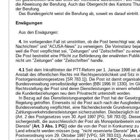
die Abweisung der Berufung. Auch das Obergericht des Kantons Thu
der Berufung.
Das Bundesgericht weist die Berufung ab, soweit es darauf eintritt.
Erwägungen
Aus den Erwägungen:
4.
Im vorliegenden Fall ist umstritten, ob die Post berechtigt war, 
Nachrichten" und "ACUSA-News" zu verweigern. Die Vorinstanz bejah
weil die Post verpflichtet sei, "Zeitungen" und "Zeitschriften" zu ei
Die Post bestreitet eine Pflicht zur Beförderung der erwähnten Publik
nicht um "Zeitungen" oder "Zeitschriften" handle.
4.1
Seit dem Inkrafttreten der PTT-Reform per 1. Januar 1998 ist d
Anstalt des öffentlichen Rechts mit Rechtspersönlichkeit und Sitz in
Postorganisationsgesetzes [SR 783.1]). Die Post ist damit organisat
Bundesverwaltung verselbständigt worden (BBl 1996 III 1330). Im Gle
Rechtsstellung der Post sind deren Dienstleistungen in einem erhebl
die Kundenbeziehungen neu dem Privatrecht unterstellt worden.
In Bezug auf das Dienstleistungsangebot der Post hat der Gesetzge
Regelung getroffen. Einerseits ist die Post auch nach der Ausgliede
Bundesverwaltung verpflichtet, eine flächendeckende Grundversorgu
Zahlungsverkehrsdienstleistungen sicherzustellen. Diesbezüglich ist
(Art. 2 des Postgesetzes vom 30. April 1997 [PG; SR 783.0]). Dieser
sichergestellt, die ausschliesslich der Post als Monopolanbieterin vo
Dienste" [
Art. 3 Abs. 1 PG
]) oder die von der Post in Konkurrenz zu
Land erbracht werden müssen (sog. "nicht reservierte Dienste" [
Art.
Postverordnung vom 29. Oktober 1997 [VPG; SR 783.01]). Anders al