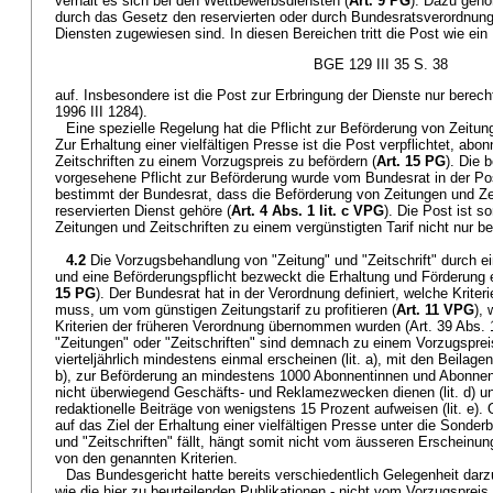
verhält es sich bei den Wettbewerbsdiensten (
Art. 9 PG
). Dazu gehö
durch das Gesetz den reservierten oder durch Bundesratsverordnung 
Diensten zugewiesen sind. In diesen Bereichen tritt die Post wie ein 
BGE 129 III 35 S. 38
auf. Insbesondere ist die Post zur Erbringung der Dienste nur berechti
1996 III 1284).
Eine spezielle Regelung hat die Pflicht zur Beförderung von Zeitung
Zur Erhaltung einer vielfältigen Presse ist die Post verpflichtet, abo
Zeitschriften zu einem Vorzugspreis zu befördern (
Art. 15 PG
). Die 
vorgesehene Pflicht zur Beförderung wurde vom Bundesrat in der Pos
bestimmt der Bundesrat, dass die Beförderung von Zeitungen und Zei
reservierten Dienst gehöre (
Art. 4 Abs. 1 lit. c VPG
). Die Post ist s
Zeitungen und Zeitschriften zu einem vergünstigten Tarif nicht nur ber
4.2
Die Vorzugsbehandlung von "Zeitung" und "Zeitschrift" durch ei
und eine Beförderungspflicht bezweckt die Erhaltung und Förderung ei
15 PG
). Der Bundesrat hat in der Verordnung definiert, welche Kriteri
muss, um vom günstigen Zeitungstarif zu profitieren (
Art. 11 VPG
),
Kriterien der früheren Verordnung übernommen wurden (Art. 39 Abs.
"Zeitungen" oder "Zeitschriften" sind demnach zu einem Vorzugspreis
vierteljährlich mindestens einmal erscheinen (lit. a), mit den Beilagen
b), zur Beförderung an mindestens 1000 Abonnentinnen und Abonnent
nicht überwiegend Geschäfts- und Reklamezwecken dienen (lit. d) u
redaktionelle Beiträge von wenigstens 15 Prozent aufweisen (lit. e). 
auf das Ziel der Erhaltung einer vielfältigen Presse unter die Sonde
und "Zeitschriften" fällt, hängt somit nicht vom äusseren Erscheinung
von den genannten Kriterien.
Das Bundesgericht hatte bereits verschiedentlich Gelegenheit darz
wie die hier zu beurteilenden Publikationen - nicht vom Vorzugspreis pr