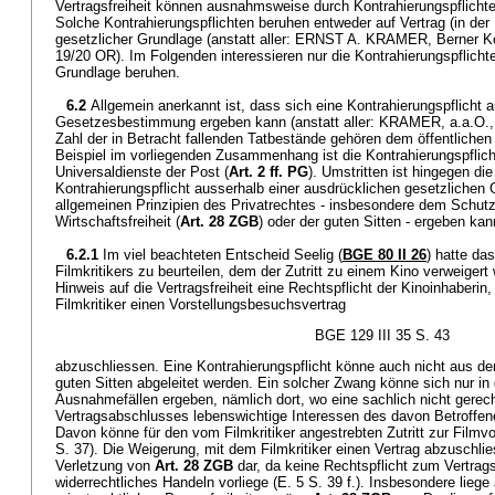
Vertragsfreiheit können ausnahmsweise durch Kontrahierungspflicht
Solche Kontrahierungspflichten beruhen entweder auf Vertrag (in der
gesetzlicher Grundlage (anstatt aller: ERNST A. KRAMER, Berner Ko
19/20 OR). Im Folgenden interessieren nur die Kontrahierungspflichte
Grundlage beruhen.
6.2
Allgemein anerkannt ist, dass sich eine Kontrahierungspflicht 
Gesetzesbestimmung ergeben kann (anstatt aller: KRAMER, a.a.O., 
Zahl der in Betracht fallenden Tatbestände gehören dem öffentliche
Beispiel im vorliegenden Zusammenhang ist die Kontrahierungspflich
Universaldienste der Post (
Art. 2 ff. PG
). Umstritten ist hingegen di
Kontrahierungspflicht ausserhalb einer ausdrücklichen gesetzlichen
allgemeinen Prinzipien des Privatrechtes - insbesondere dem Schutz
Wirtschaftsfreiheit (
Art. 28 ZGB
) oder der guten Sitten - ergeben kan
6.2.1
Im viel beachteten Entscheid Seelig (
BGE 80 II 26
) hatte da
Filmkritikers zu beurteilen, dem der Zutritt zu einem Kino verweigert
Hinweis auf die Vertragsfreiheit eine Rechtspflicht der Kinoinhaberin
Filmkritiker einen Vorstellungsbesuchsvertrag
BGE 129 III 35 S. 43
abzuschliessen. Eine Kontrahierungspflicht könne auch nicht aus d
guten Sitten abgeleitet werden. Ein solcher Zwang könne sich nur i
Ausnahmefällen ergeben, nämlich dort, wo eine sachlich nicht gerech
Vertragsabschlusses lebenswichtige Interessen des davon Betroffene
Davon könne für den vom Filmkritiker angestrebten Zutritt zur Filmv
S. 37). Die Weigerung, mit dem Filmkritiker einen Vertrag abzuschlie
Verletzung von
Art. 28 ZGB
dar, da keine Rechtspflicht zum Vertrag
widerrechtliches Handeln vorliege (E. 5 S. 39 f.). Insbesondere liege