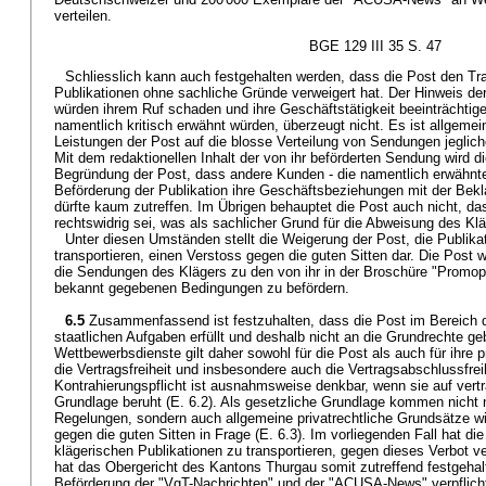
verteilen.
BGE 129 III 35 S. 47
Schliesslich kann auch festgehalten werden, dass die Post den Tra
Publikationen ohne sachliche Gründe verweigert hat. Der Hinweis der
würden ihrem Ruf schaden und ihre Geschäftstätigkeit beeinträchtigen
namentlich kritisch erwähnt würden, überzeugt nicht. Es ist allgemei
Leistungen der Post auf die blosse Verteilung von Sendungen jeglich
Mit dem redaktionellen Inhalt der von ihr beförderten Sendung wird die
Begründung der Post, dass andere Kunden - die namentlich erwähnte
Beförderung der Publikation ihre Geschäftsbeziehungen mit der Bekla
dürfte kaum zutreffen. Im Übrigen behauptet die Post auch nicht, das
rechtswidrig sei, was als sachlicher Grund für die Abweisung des K
Unter diesen Umständen stellt die Weigerung der Post, die Publika
transportieren, einen Verstoss gegen die guten Sitten dar. Die Post 
die Sendungen des Klägers zu den von ihr in der Broschüre "Promopo
bekannt gegebenen Bedingungen zu befördern.
6.5
Zusammenfassend ist festzuhalten, dass die Post im Bereich 
staatlichen Aufgaben erfüllt und deshalb nicht an die Grundrechte ge
Wettbewerbsdienste gilt daher sowohl für die Post als auch für ihre 
die Vertragsfreiheit und insbesondere auch die Vertragsabschlussfreih
Kontrahierungspflicht ist ausnahmsweise denkbar, wenn sie auf vertr
Grundlage beruht (E. 6.2). Als gesetzliche Grundlage kommen nicht 
Regelungen, sondern auch allgemeine privatrechtliche Grundsätze w
gegen die guten Sitten in Frage (E. 6.3). Im vorliegenden Fall hat die
klägerischen Publikationen zu transportieren, gegen dieses Verbot v
hat das Obergericht des Kantons Thurgau somit zutreffend festgehal
Beförderung der "VgT-Nachrichten" und der "ACUSA-News" verpflich