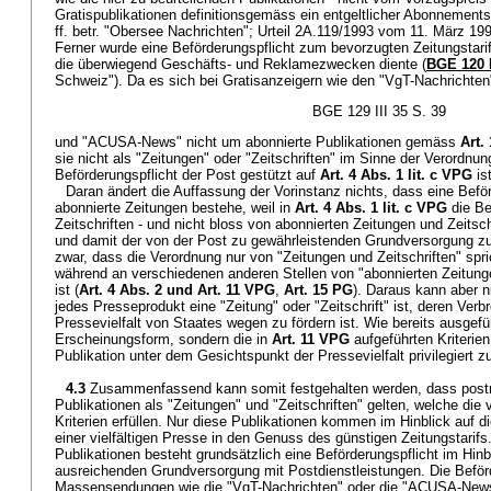
Gratispublikationen definitionsgemäss ein entgeltlicher Abonnementsv
ff. betr. "Obersee Nachrichten"; Urteil 2A.119/1993 vom 11. März 1994
Ferner wurde eine Beförderungspflicht zum bevorzugten Zeitungstarif 
die überwiegend Geschäfts- und Reklamezwecken diente (
BGE 120 
Schweiz"). Da es sich bei Gratisanzeigern wie den "VgT-Nachrichten
BGE 129 III 35 S. 39
und "ACUSA-News" nicht um abonnierte Publikationen gemäss
Art.
sie nicht als "Zeitungen" oder "Zeitschriften" im Sinne der Verordnun
Beförderungspflicht der Post gestützt auf
Art. 4 Abs. 1 lit. c VPG
is
Daran ändert die Auffassung der Vorinstanz nichts, dass eine Beför
abonnierte Zeitungen bestehe, weil in
Art. 4 Abs. 1 lit. c VPG
die Be
Zeitschriften - und nicht bloss von abonnierten Zeitungen und Zeitsch
und damit der von der Post zu gewährleistenden Grundversorgung zuge
zwar, dass die Verordnung nur von "Zeitungen und Zeitschriften" spri
während an verschiedenen anderen Stellen von "abonnierten Zeitunge
ist (
Art. 4 Abs. 2 und
Art. 11 VPG
,
Art. 15 PG
). Daraus kann aber n
jedes Presseprodukt eine "Zeitung" oder "Zeitschrift" ist, deren Verb
Pressevielfalt von Staates wegen zu fördern ist. Wie bereits ausgefü
Erscheinungsform, sondern die in
Art. 11 VPG
aufgeführten Kriterie
Publikation unter dem Gesichtspunkt der Pressevielfalt privilegiert z
4.3
Zusammenfassend kann somit festgehalten werden, dass postre
Publikationen als "Zeitungen" und "Zeitschriften" gelten, welche die
Kriterien erfüllen. Nur diese Publikationen kommen im Hinblick auf d
einer vielfältigen Presse in den Genuss des günstigen Zeitungstarifs
Publikationen besteht grundsätzlich eine Beförderungspflicht im Hinbl
ausreichenden Grundversorgung mit Postdienstleistungen. Die Beför
Massensendungen wie die "VgT-Nachrichten" oder die "ACUSA-New