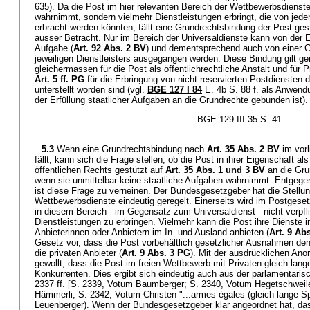
635). Da die Post im hier relevanten Bereich der Wettbewerbsdienste
wahrnimmt, sondern vielmehr Dienstleistungen erbringt, die von jed
erbracht werden könnten, fällt eine Grundrechtsbindung der Post ges
ausser Betracht. Nur im Bereich der Universaldienste kann von der Er
Aufgabe (
Art. 92 Abs. 2 BV
) und dementsprechend auch von einer 
jeweiligen Dienstleisters ausgegangen werden. Diese Bindung gilt 
gleichermassen für die Post als öffentlichrechtliche Anstalt und für 
Art. 5 ff. PG
für die Erbringung von nicht reservierten Postdiensten 
unterstellt worden sind (vgl.
BGE 127 I 84
E. 4b S. 88 f. als Anwendu
der Erfüllung staatlicher Aufgaben an die Grundrechte gebunden ist).
BGE 129 III 35 S. 41
5.3
Wenn eine Grundrechtsbindung nach
Art. 35 Abs. 2 BV
im vorl
fällt, kann sich die Frage stellen, ob die Post in ihrer Eigenschaft al
öffentlichen Rechts gestützt auf
Art. 35 Abs. 1 und 3 BV
an die Gru
wenn sie unmittelbar keine staatliche Aufgaben wahrnimmt. Entgege
ist diese Frage zu verneinen. Der Bundesgesetzgeber hat die Stellun
Wettbewerbsdienste eindeutig geregelt. Einerseits wird im Postgeset
in diesem Bereich - im Gegensatz zum Universaldienst - nicht verpfli
Dienstleistungen zu erbringen. Vielmehr kann die Post ihre Dienste 
Anbieterinnen oder Anbietern im In- und Ausland anbieten (
Art. 9 Ab
Gesetz vor, dass die Post vorbehältlich gesetzlicher Ausnahmen den
die privaten Anbieter (
Art. 9 Abs. 3 PG
). Mit der ausdrücklichen Ano
gewollt, dass die Post im freien Wettbewerb mit Privaten gleich lang
Konkurrenten. Dies ergibt sich eindeutig auch aus der parlamentari
2337 ff. [S. 2339, Votum Baumberger; S. 2340, Votum Hegetschweile
Hämmerli; S. 2342, Votum Christen "...armes égales (gleich lange 
Leuenberger). Wenn der Bundesgesetzgeber klar angeordnet hat, das