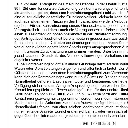
6.3
Vor dem Hintergrund des Meinungsstandes in der Literatur ist s
80 II 26
) eine Tendenz zur Ausweitung von Kontrahierungspflichten fe
als anerkannt gelten, dass eine Kontrahierungspflicht nicht auf die Fä
eine ausdrückliche gesetzliche Grundlage vorliegt. Vielmehr kann sic
auch aus allgemeinen Prinzipien des Privatrechtes wie dem Verbot si
ergeben. Für die Konkretisierung dieses Grundsatzes ist jedoch vora
Vertragsfreiheit - und damit auch die Vertragsabschlussfreiheit - al
einen ausserordentlich hohen Stellenwert in der Privatrechtsordnun
der Vertragsabschlussfreiheit bereits heute in grosser Zahl aus ausd
öffentlichrechtlichen - Gesetzesbestimmungen ergeben, haben Kontr
von ausdrücklichen gesetzlichen Anordnungen ausgesprochenen Au
nur mit grosser Zurückhaltung angenommen werden. Unter bestimm
jedoch aus dem Grundsatz des Verbots sittenwidrigen Verhaltens ein
abgeleitet werden.
Eine Kontrahierungspflicht auf dieser Grundlage setzt erstens vor
Waren oder Dienstleistungen allgemein und öffentlich anbietet. Der B
Güteraustausches ist von einer Kontrahierungspflicht zum Vornher
kann sich der Kontrahierungszwang nur auf Güter und Dienstleistun
Normalbedarf gehören. Dazu zählen Güter und Leistungen, die heute
Verfügung stehen und im Alltag in Anspruch genommen werden. Die
Kontrahierungspflicht auf "lebenswichtige" - d.h. für das nackte Übe
Leistungen (so noch
BGE 80 II 26
E. 4c S. 37) scheint zu eng. Dritt
Kontrahierungszwang nur angenommen werden, wenn dem Interessen
Machtstellung des Anbieters zumutbare Ausweichmöglichkeiten zur B
Normalbedarfs fehlen. Von einer solchen Machtkonstellation ist da
nur ein einziger Anbieter zureichend erreichbar ist, oder wenn sich 
gegenüber dem Interessenten gleichermassen ablehnend verhalten.
BGE 129 III 35 S. 46