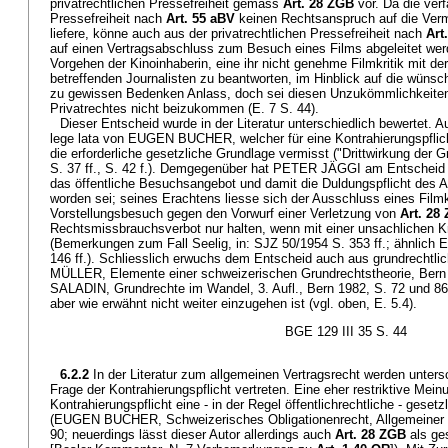
privatrechtlichen Pressefreiheit gemäss
Art. 28 ZGB
vor. Da die ver
Pressefreiheit nach
Art. 55 aBV
keinen Rechtsanspruch auf die Verm
liefere, könne auch aus der privatrechtlichen Pressefreiheit nach
Art
auf einen Vertragsabschluss zum Besuch eines Films abgeleitet wer
Vorgehen der Kinoinhaberin, eine ihr nicht genehme Filmkritik mit d
betreffenden Journalisten zu beantworten, im Hinblick auf die wünsc
zu gewissen Bedenken Anlass, doch sei diesen Unzukömmlichkeite
Privatrechtes nicht beizukommen (E. 7 S. 44).
Dieser Entscheid wurde in der Literatur unterschiedlich bewertet. Au
lege lata von EUGEN BUCHER, welcher für eine Kontrahierungspflich
die erforderliche gesetzliche Grundlage vermisst ("Drittwirkung der 
S. 37 ff., S. 42 f.). Demgegenüber hat PETER JÄGGI am Entscheid in
das öffentliche Besuchsangebot und damit die Duldungspflicht des A
worden sei; seines Erachtens liesse sich der Ausschluss eines Filmk
Vorstellungsbesuch gegen den Vorwurf einer Verletzung von
Art. 28
Rechtsmissbrauchsverbot nur halten, wenn mit einer unsachlichen Kr
(Bemerkungen zum Fall Seelig, in: SJZ 50/1954 S. 353 ff.; ähnlich 
146 ff.). Schliesslich erwuchs dem Entscheid auch aus grundrechtli
MÜLLER, Elemente einer schweizerischen Grundrechtstheorie, Ber
SALADIN, Grundrechte im Wandel, 3. Aufl., Bern 1982, S. 72 und 86)
aber wie erwähnt nicht weiter einzugehen ist (vgl. oben, E. 5.4).
BGE 129 III 35 S. 44
6.2.2
In der Literatur zum allgemeinen Vertragsrecht werden unter
Frage der Kontrahierungspflicht vertreten. Eine eher restriktive Mein
Kontrahierungspflicht eine - in der Regel öffentlichrechtliche - gesetz
(EUGEN BUCHER, Schweizerisches Obligationenrecht, Allgemeiner Tei
90; neuerdings lässt dieser Autor allerdings auch
Art. 28 ZGB
als ge