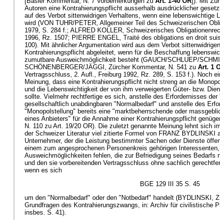
[Basler Kommentar, N. 7 Vorbemerkungen zu
Art. 1-40 OR
]). Mit Z
Autoren eine Kontrahierungspflicht ausserhalb ausdrücklicher gesetz
auf des Verbot sittenwidrigen Verhaltens, wenn eine lebenswichtige L
wird (VON TUHR/PETER, Allgemeiner Teil des Schweizerischen Oblig
1979, S. 284 f.; ALFRED KOLLER, Schweizerisches Obligationenrecht
1996, Rz. 1507; PIERRE ENGEL, Traité des obligations en droit suiss
100). Mit ähnlicher Argumentation wird aus dem Verbot sittenwidrige
Kontrahierungspflicht abgeleitet, wenn für die Beschaffung lebenswic
zumutbare Ausweichmöglichkeit besteht (GAUCH/SCHLUEP/SCHMID/
SCHÖNENBERGER/JÄGGI, Zürcher Kommentar, N. 541 zu
Art. 1 
Vertragsschluss, 2. Aufl., Freiburg 1992, Rz. 289, S. 153 f.). Noch ei
Meinung, dass eine Kontrahierungspflicht nicht streng an die Monop
und die Lebenswichtigkeit der von ihm verweigerten Güter- bzw. Die
sollte. Vielmehr rechtfertige es sich, anstelle des Erfordernisses de
gesellschaftlich unabdingbaren "Normalbedarf" und anstelle des Erfo
"Monopolstellung" bereits eine "marktbeherrschende oder massgebli
eines Anbieters" für die Annahme einer Kontrahierungspflicht genü
N. 110 zu Art. 19/20 OR). Die zuletzt genannte Meinung lehnt sich i
der Schweizer Literatur viel zitierte Formel von FRANZ BYDLINSKI a
Unternehmer, der die Leistung bestimmter Sachen oder Dienste öffentl
einem zum angesprochenen Personenkreis gehörigen Interessenten
Ausweichmöglichkeiten fehlen, die zur Befriedigung seines Bedarfs n
und den sie vorbereitenden Vertragsschluss ohne sachlich gerechtfer
wenn es sich
BGE 129 III 35 S. 45
um den "Normalbedarf" oder den "Notbedarf" handelt (BYDLINSKI, 
Grundfragen des Kontrahierungszwangs, in: Archiv für civilistische Pr
insbes. S. 41).