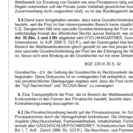
Wettbewerb zur Erzielung von Gewinn wie eine Privatperson tätig se
Regeln unterstehen soll wie Private (unter Vorbehalt gesetzlicher A
Zusammenhang nicht vorgesehen sind), so ist das Bundesgericht d
5.4
Damit kann festgehalten werden, dass keine Grundrechtsbin
besteht, weil die Post im hier interessierenden Bereich keine staat
5.2). Desgleichen fällt eine spezielle Grundrechtsbindung der Post in
selbständige Anstalt des öffentlichen Rechts ausser Betracht, wie sie 
Art. 35 Abs. 1 und 3 BV
abgeleitet wird (YVO HANGARTNER, Grundr
Unternehmen, in: AJP 2000 S. 515 ff.), weil der Gesetzgeber klar be
Bereich der Wettbewerbsdienste gleich gestellt ist wie ihre private 
eine spezielle Grundrechtsbindung der Post bei der Erbringung der
ist, liesse sich eine Bindung an die Grundrechte nur mit einer Drittwi
BGE 129 III 35 S. 42
Grundrechte - d.h. der Geltung der Grundrechte im Rechtsverkehr der
begründen. Diese Diskussion ist im vorliegenden Fall entbehrlich, w
rein privatrechtlicher Überlegungen ergeben wird, dass die Post nicht
der "VgT-Nachrichten" und "ACUSA-News" zu verweigern.
6.
Eine Transportpflicht der Post, die im Bereich der Wettbewerbsdi
Konkurrenten in den Formen des Privatrechts handelt, besteht dann
Kontrahierungszwang auszugehen ist.
6.1
Die Privatrechtsordnung beruht auf der Privatautonomie. Im Sch
Privatautonomie durch die Vertragsfreiheit konkretisiert. Die Vertrags
Aspekte (Abschlussfreiheit, Partnerwahlfreiheit, Inhaltsfreiheit, Form
anstatt aller GAUCH/SCHLUEP/SCHMID/REY, Schweizerisches Obligat
Bd. I, 7. Aufl., Zürich 1998, Rz. 613 ff.). Die Abschluss- und Partnerw