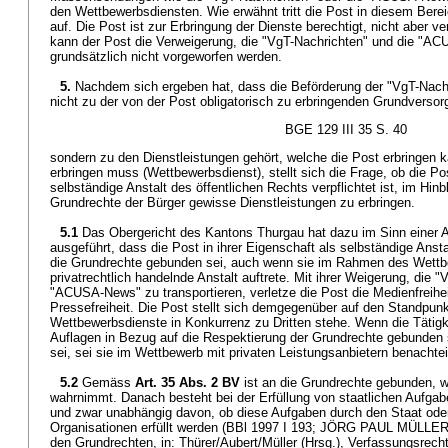
den Wettbewerbsdiensten. Wie erwähnt tritt die Post in diesem Bereic
auf. Die Post ist zur Erbringung der Dienste berechtigt, nicht aber v
kann der Post die Verweigerung, die "VgT-Nachrichten" und die "AC
grundsätzlich nicht vorgeworfen werden.
5.
Nachdem sich ergeben hat, dass die Beförderung der "VgT-Na
nicht zu der von der Post obligatorisch zu erbringenden Grundversorg
BGE 129 III 35 S. 40
sondern zu den Dienstleistungen gehört, welche die Post erbringen k
erbringen muss (Wettbewerbsdienst), stellt sich die Frage, ob die Pos
selbständige Anstalt des öffentlichen Rechts verpflichtet ist, im Hin
Grundrechte der Bürger gewisse Dienstleistungen zu erbringen.
5.1
Das Obergericht des Kantons Thurgau hat dazu im Sinn einer A
ausgeführt, dass die Post in ihrer Eigenschaft als selbständige Anst
die Grundrechte gebunden sei, auch wenn sie im Rahmen des Wettb
privatrechtlich handelnde Anstalt auftrete. Mit ihrer Weigerung, die 
"ACUSA-News" zu transportieren, verletze die Post die Medienfreihei
Pressefreiheit. Die Post stellt sich demgegenüber auf den Standpunk
Wettbewerbsdienste in Konkurrenz zu Dritten stehe. Wenn die Tätigk
Auflagen in Bezug auf die Respektierung der Grundrechte gebunden sei
sei, sei sie im Wettbewerb mit privaten Leistungsanbietern benachteil
5.2
Gemäss
Art. 35 Abs. 2 BV
ist an die Grundrechte gebunden, w
wahrnimmt. Danach besteht bei der Erfüllung von staatlichen Aufga
und zwar unabhängig davon, ob diese Aufgaben durch den Staat oder 
Organisationen erfüllt werden (BBl 1997 I 193; JÖRG PAUL MÜLLE
den Grundrechten, in: Thürer/Aubert/Müller (Hrsg.), Verfassungsrech