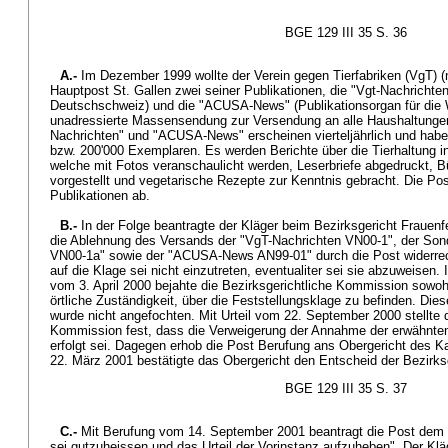
BGE 129 III 35 S. 36
A.-
Im Dezember 1999 wollte der Verein gegen Tierfabriken (VgT) (n
Hauptpost St. Gallen zwei seiner Publikationen, die "Vgt-Nachrichten
Deutschschweiz) und die "ACUSA-News" (Publikationsorgan für die 
unadressierte Massensendung zur Versendung an alle Haushaltunge
Nachrichten" und "ACUSA-News" erscheinen vierteljährlich und habe
bzw. 200'000 Exemplaren. Es werden Berichte über die Tierhaltung in 
welche mit Fotos veranschaulicht werden, Leserbriefe abgedruckt, 
vorgestellt und vegetarische Rezepte zur Kenntnis gebracht. Die Pos
Publikationen ab.
B.-
In der Folge beantragte der Kläger beim Bezirksgericht Frauenfe
die Ablehnung des Versands der "VgT-Nachrichten VN00-1", der So
VN00-1a" sowie der "ACUSA-News AN99-01" durch die Post widerrecht
auf die Klage sei nicht einzutreten, eventualiter sei sie abzuweisen
vom 3. April 2000 bejahte die Bezirksgerichtliche Kommission sowohl
örtliche Zuständigkeit, über die Feststellungsklage zu befinden. Die
wurde nicht angefochten. Mit Urteil vom 22. September 2000 stellte d
Kommission fest, dass die Verweigerung der Annahme der erwähnten 
erfolgt sei. Dagegen erhob die Post Berufung ans Obergericht des K
22. März 2001 bestätigte das Obergericht den Entscheid der Bezirk
BGE 129 III 35 S. 37
C.-
Mit Berufung vom 14. September 2001 beantragt die Post dem 
sei gutzuheissen und das Urteil der Vorinstanz aufzuheben". Der Kl