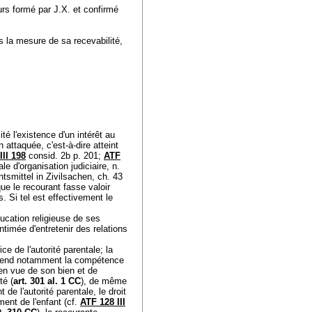
urs formé par J.X. et confirmé
s la mesure de sa recevabilité,
é l'existence d'un intérêt au
 attaquée, c'est-à-dire atteint
III 198
consid. 2b p. 201;
ATF
 d'organisation judiciaire, n.
ittel in Zivilsachen, ch. 43
 que le recourant fasse valoir
ts. Si tel est effectivement le
ducation religieuse de ses
'intimée d'entretenir des relations
e de l'autorité parentale; la
omprend notamment la compétence
 en vue de son bien et de
té (
art. 301 al. 1 CC
), de même
t de l'autorité parentale, le droit
ent de l'enfant (cf.
ATF 128 III