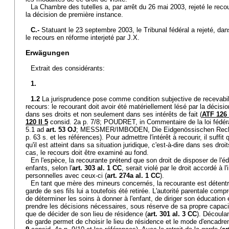
La Chambre des tutelles a, par arrêt du 26 mai 2003, rejeté le reco
la décision de première instance.
C.-
Statuant le 23 septembre 2003, le Tribunal fédéral a rejeté, dan
le recours en réforme interjeté par J.X.
Erwägungen
Extrait des considérants:
1.
1.2
La jurisprudence pose comme condition subjective de recevabilit
recours: le recourant doit avoir été matériellement lésé par la décision
dans ses droits et non seulement dans ses intérêts de fait (
ATF 126 
120 II 5
consid. 2a p. 7/8; POUDRET, in Commentaire de la loi fédérale
5.1 ad
art. 53 OJ
; MESSMER/IMBODEN, Die Eidgenössischen Rechtsm
p. 63 s. et les références). Pour admettre l'intérêt à recourir, il suffit
qu'il est atteint dans sa situation juridique, c'est-à-dire dans ses droi
cas, le recours doit être examiné au fond.
En l'espèce, la recourante prétend que son droit de disposer de l'é
enfants, selon l'
art. 303 al. 1 CC
, serait violé par le droit accordé à l
personnelles avec ceux-ci (
art. 274a al. 1 CC
).
En tant que mère des mineurs concernés, la recourante est détentric
garde de ses fils lui a toutefois été retirée. L'autorité parentale c
de déterminer les soins à donner à l'enfant, de diriger son éducation
prendre les décisions nécessaires, sous réserve de sa propre capaci
que de décider de son lieu de résidence (
art. 301 al. 3 CC
). Découlan
de garde permet de choisir le lieu de résidence et le mode d'encadrem