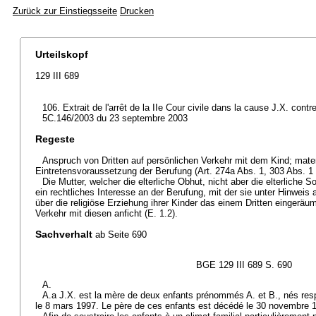
Zurück zur Einstiegsseite
Drucken
Urteilskopf
129 III 689
106. Extrait de l'arrêt de la IIe Cour civile dans la cause J.X. cont
5C.146/2003 du 23 septembre 2003
Regeste
Anspruch von Dritten auf persönlichen Verkehr mit dem Kind; mate
Eintretensvoraussetzung der Berufung (Art. 274a Abs. 1, 303 Abs. 1
Die Mutter, welcher die elterliche Obhut, nicht aber die elterliche 
ein rechtliches Interesse an der Berufung, mit der sie unter Hinweis
über die religiöse Erziehung ihrer Kinder das einem Dritten eingeräu
Verkehr mit diesen anficht (E. 1.2).
Sachverhalt
ab Seite 690
BGE 129 III 689 S. 690
A.
A.a J.X. est la mère de deux enfants prénommés A. et B., nés res
le 8 mars 1997. Le père de ces enfants est décédé le 30 novembre 