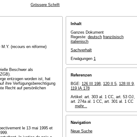
Grössere Schrift
Inhalt
Ganzes Dokument
Regeste:
deutsch
französisch
italienisch
re M.Y. (recours en réforme)
Sachverhalt
Erwägungen
1
rielle Beschwer als
 ZGB).
Referenzen
Sorge entzogen worden ist, hat
 auf ihre Verfügungsberechtigung
BGE:
126 III 198
,
120 II 5
,
128 III 9
,
mte Recht auf persönlichen
119 IA 178
Artikel: art. 303 al. 1 CC, art. 53 OJ,
art. 274a al. 1 CC, art. 301 al. 1 CC
mehr...
Navigation
pectivement le 13 mai 1995 et
Neue Suche
1999.