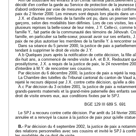
Afin de soustraire les enfants à un climat familial particulièrement p
décidé d'en confier la garde au Service de protection de la jeunesse
d'abord ordonnée par voie de mesures provisionnelles, a été confirmé
paix du 2 février 2000. Les mineurs sont depuis lors placés dans un 
J.X. et d'autres membres de la famille ont pu, dans un premier tem
garçons, selon des modalités bien définies. Lors de ces visites, les 
plusieurs reprises la belle-soeur de leur mère, J.Y. Celle-ci, comme
famille Y., fait partie de la communauté des témoins de Jéhovah. Cra
famille, en particulier sa belle-soeur, pouvait avoir sur ses enfants, 
paix de ne plus autoriser les membres de la famille Y. à rencontrer se
Dans sa séance du 5 janvier 2000, la justice de paix a partiellemen
tendant à supprimer le droit de visite de J.Y.
A.b Quelques jours après la notification de cette décision, la fille 
dix-huit ans, a commencé de rendre visite à A. et B.X. Redoutant qu
prosélytisme, J.X. a requis de la justice de paix, le 24 novembre 20
d'interdire à M.Y. de rencontrer ses cousins.
Par décision du 6 décembre 2000, la justice de paix a rejeté la req
La Chambre des tutelles du Tribunal cantonal du canton de Vaud a, p
rejeté le recours déposé par J.X. contre cette décision, qu'elle a dès
A.c Par décision du 3 octobre 2001, la justice de paix a notamment d
grands-parents maternels et la grand-mère paternelle des enfants ser
droit de visite envers eux, aux conditions fixées par le SPJ.
BGE 129 III 689 S. 691
Le SPJ a recouru contre cette décision. Par arrêt du 14 février 2002
annulée et a renvoyé la cause à la justice de paix pour qu'elle statu
B.-
Par décision du 4 septembre 2002, la justice de paix a notamme
des relations personnelles avec ses cousins et invité le SPJ à confi
les modalités de ce droit de visite.