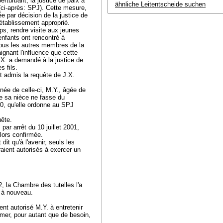
erturbant, la justice de paix a
ähnliche Leitentscheide suchen
 (ci-après: SPJ). Cette mesure,
e par décision de la justice de
établissement approprié.
ps, rendre visite aux jeunes
enfants ont rencontré à
 tous les autres membres de la
ignant l'influence que cette
J.X. a demandé à la justice de
s fils.
t admis la requête de J.X.
aînée de celle-ci, M.Y., âgée de
e sa nièce ne fasse du
00, qu'elle ordonne au SPJ
uête.
ar arrêt du 10 juillet 2001,
 lors confirmée.
it qu'à l'avenir, seuls les
aient autorisés à exercer un
, la Chambre des tutelles l'a
e à nouveau.
nt autorisé M.Y. à entretenir
rmer, pour autant que de besoin,