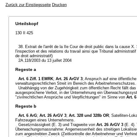
Zurück zur Einstiegsseite
Drucken
Urteilskopf
130 II 425
38. Extrait de l'arrêt de la IIe Cour de droit public dans la cause X
l'inspection et des relations du travail ainsi que Tribunal administra
de droit administratif)
2A.118/2003 du 13 juillet 2004
Regeste a
Art. 6 Ziff. 1 EMRK
;
Art. 26 ArGV 3
; Anspruch auf eine öffentlich
verwaltungsrechtlichen Streit im Bereich des Arbeitnehmerschutzes.
Unabhängig von der Zugehörigkeit zum öffentlichen Recht fällt da
ausgesprochene Verbot, in der Unternehmung ein Überwachungssyst
"zivilrechtlichen Ansprüche und Verpflichtungen" im Sinne von
Art. 
Regeste b
Art. 6 ArG
;
Art. 26 ArGV 3
;
Art. 328 und 328b OR
; Satelliten-Lo
Fahrzeugen eines Unternehmens.
Gesetzmässigkeit (E. 3) und Tragweite von
Art. 26 ArGV 3
(E. 4).
Überwachungsmassnahme: Angemessenheit des streitigen Lokalisie
zum angestrebten Zweck (Zeitkontrolle der Arbeitnehmer und Verhi