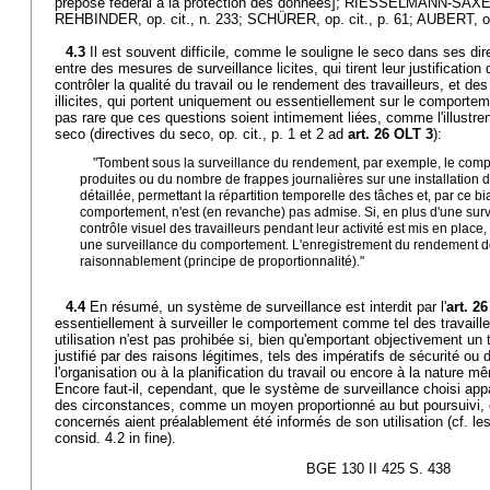
préposé fédéral à la protection des données]; RIESSELMANN-SAXER, 
REHBINDER, op. cit., n. 233; SCHÜRER, op. cit., p. 61; AUBERT, op.
4.3
Il est souvent difficile, comme le souligne le seco dans ses direc
entre des mesures de surveillance licites, qui tirent leur justification
contrôler la qualité du travail ou le rendement des travailleurs, et d
illicites, qui portent uniquement ou essentiellement sur le comporteme
pas rare que ces questions soient intimement liées, comme l'illustre
seco (directives du seco, op. cit., p. 1 et 2 ad
art. 26 OLT 3
):
"Tombent sous la surveillance du rendement, par exemple, le com
produites ou du nombre de frappes journalières sur une installation d
détaillée, permettant la répartition temporelle des tâches et, par ce bi
comportement, n'est (en revanche) pas admise. Si, en plus d'une sur
contrôle visuel des travailleurs pendant leur activité est mis en place
une surveillance du comportement. L'enregistrement du rendement doit
raisonnablement (principe de proportionnalité)."
4.4
En résumé, un système de surveillance est interdit par l'
art. 2
essentiellement à surveiller le comportement comme tel des travaill
utilisation n'est pas prohibée si, bien qu'emportant objectivement un te
justifié par des raisons légitimes, tels des impératifs de sécurité ou 
l'organisation ou à la planification du travail ou encore à la nature m
Encore faut-il, cependant, que le système de surveillance choisi app
des circonstances, comme un moyen proportionné au but poursuivi, et
concernés aient préalablement été informés de son utilisation (cf. le
consid. 4.2 in fine).
BGE 130 II 425 S. 438