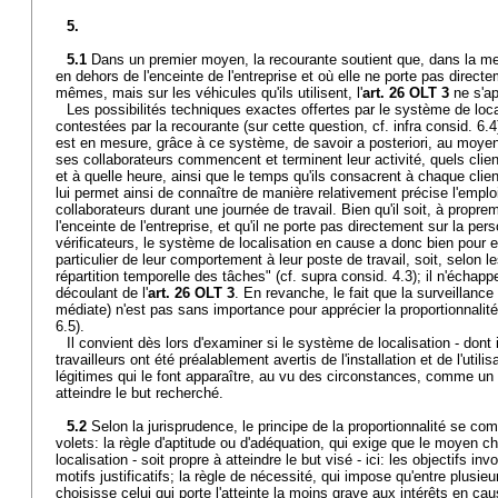
5.
5.1
Dans un premier moyen, la recourante soutient que, dans la mes
en dehors de l'enceinte de l'entreprise et où elle ne porte pas directe
mêmes, mais sur les véhicules qu'ils utilisent, l'
art. 26 OLT 3
ne s'ap
Les possibilités techniques exactes offertes par le système de local
contestées par la recourante (sur cette question, cf. infra consid. 6
est en mesure, grâce à ce système, de savoir a posteriori, au moyen d'
ses collaborateurs commencent et terminent leur activité, quels client
et à quelle heure, ainsi que le temps qu'ils consacrent à chaque clie
lui permet ainsi de connaître de manière relativement précise l'empl
collaborateurs durant une journée de travail. Bien qu'il soit, à proprem
l'enceinte de l'entreprise, et qu'il ne porte pas directement sur la 
vérificateurs, le système de localisation en cause a donc bien pour e
particulier de leur comportement à leur poste de travail, soit, selon l
répartition temporelle des tâches" (cf. supra consid. 4.3); il n'échap
découlant de l'
art. 26 OLT 3
. En revanche, le fait que la surveillance 
médiate) n'est pas sans importance pour apprécier la proportionnalité
6.5).
Il convient dès lors d'examiner si le système de localisation - dont 
travailleurs ont été préalablement avertis de l'installation et de l'utilis
légitimes qui le font apparaître, au vu des circonstances, comme u
atteindre le but recherché.
5.2
Selon la jurisprudence, le principe de la proportionnalité se co
volets: la règle d'aptitude ou d'adéquation, qui exige que le moyen ch
localisation - soit propre à atteindre le but visé - ici: les objectifs in
motifs justificatifs; la règle de nécessité, qui impose qu'entre plus
choisisse celui qui porte l'atteinte la moins grave aux intérêts en cause