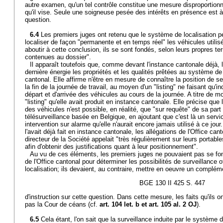
autre examen, qu'un tel contrôle constitue une mesure disproportionn
qu'il vise. Seule une soigneuse pesée des intérêts en présence est 
question.
6.4
Les premiers juges ont retenu que le système de localisation p
localiser de façon "permanente et en temps réel" les véhicules utili
aboutir à cette conclusion, ils se sont fondés, selon leurs propres te
contenues au dossier".
Il apparaît toutefois que, comme devant l'instance cantonale déjà, 
dernière énergie les propriétés et les qualités prêtées au système de l
cantonal. Elle affirme n'être en mesure de connaître la position de se
la fin de la journée de travail, au moyen d'un "listing" ne faisant qu'i
départ et d'arrivée des véhicules au cours de la journée. A titre de m
"listing" qu'elle avait produit en instance cantonale. Elle précise que 
des véhicules n'est possible, en réalité, que "sur requête" de sa part
télésurveillance basée en Belgique, en ajoutant que c'est là un serv
intervention sur alarme qu'elle n'aurait encore jamais utilisé à ce jour
l'avait déjà fait en instance cantonale, les allégations de l'Office can
directeur de la Société appelait "très régulièrement sur leurs portable
afin d'obtenir des justifications quant à leur positionnement".
Au vu de ces éléments, les premiers juges ne pouvaient pas se fon
de l'Office cantonal pour déterminer les possibilités de surveillance 
localisation; ils devaient, au contraire, mettre en oeuvre un complém
BGE 130 II 425 S. 447
d'instruction sur cette question. Dans cette mesure, les faits qu'ils o
pas la Cour de céans (cf.
art. 104 let. b et
art. 105 al. 2 OJ
).
6.5
Cela étant, l'on sait que la surveillance induite par le système 