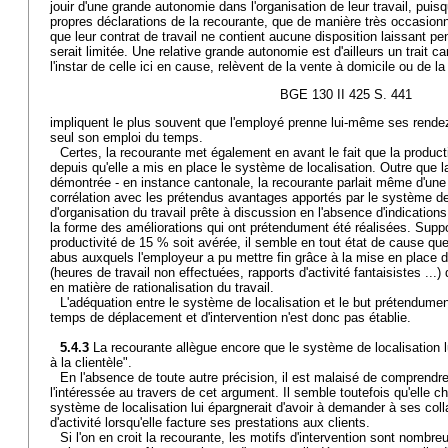
jouir d'une grande autonomie dans l'organisation de leur travail, puisq
propres déclarations de la recourante, que de manière très occasionn
que leur contrat de travail ne contient aucune disposition laissant p
serait limitée. Une relative grande autonomie est d'ailleurs un trait ca
l'instar de celle ici en cause, relèvent de la vente à domicile ou de la
BGE 130 II 425 S. 441
impliquent le plus souvent que l'employé prenne lui-même ses rendez
seul son emploi du temps.
Certes, la recourante met également en avant le fait que la produc
depuis qu'elle a mis en place le système de localisation. Outre que la
démontrée - en instance cantonale, la recourante parlait même d'un
corrélation avec les prétendus avantages apportés par le système de
d'organisation du travail prête à discussion en l'absence d'indication
la forme des améliorations qui ont prétendument été réalisées. Supp
productivité de 15 % soit avérée, il semble en tout état de cause qu
abus auxquels l'employeur a pu mettre fin grâce à la mise en place 
(heures de travail non effectuées, rapports d'activité fantaisistes ...)
en matière de rationalisation du travail.
L'adéquation entre le système de localisation et le but prétendumen
temps de déplacement et d'intervention n'est donc pas établie.
5.4.3
La recourante allègue encore que le système de localisation lui
à la clientèle".
En l'absence de toute autre précision, il est malaisé de comprendr
l'intéressée au travers de cet argument. Il semble toutefois qu'elle ch
système de localisation lui épargnerait d'avoir à demander à ses col
d'activité lorsqu'elle facture ses prestations aux clients.
Si l'on en croit la recourante, les motifs d'intervention sont nombre