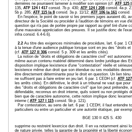
dernières ne pourraient lamener à modifier son opinion (cf.
ATF 125 I
135,
ATF 124 I 417
consid. 7b p. 430;
ATF 124 I 208
consid. 4a p. 2
5b p. 285;
ATF 115 Ia 8
consid. 3a p. 11/12;
ATF 106 Ia 161
consid. 
En l'espèce, le point de savoir si les premiers juges auraient dû, av
directeur de la Société ou procéder à l'audition de témoins en vue d'éc
question qui n'a pas de portée propre par rapport au grief tiré d'une c
d'une mauvaise appréciation des preuves. Il se justifie donc de l'exam
infra consid. 6.4-6.6).
2.2
Au titre des exigences minimales de procédure, lart. 6 par. 1 
à la tenue d'une audience publique lorsque sont en jeu des "droits et 
(cf.
ATF 127 II 306
consid. 5 p. 309 et les arrêts cités).
La notion de "droits et obligations de caractère civil" est autonome
même aucun contenu matériel déterminé dans lordre juridique des Et
disposition implique lexistence d'une "contestation" réelle et sérieus
lexistence même dun droit que son étendue ou ses modalités dexerci
être directement déterminante pour le droit en question. Un lien ténu
ne suffisent pas à faire entrer en jeu lart. 6 par. 1 CEDH (cf.
ATF 127
les arrêts cités). En définitive, le droit à un tribunal ne vaut que pour
des "droits et obligations de caractère civil" que lon peut prétendre
défendable, reconnus en droit interne, quils soient ou non protégés d
bien que de caractère autonome, cette notion implique donc lexamen d
interne (
ATF 127 I 115
consid. 5b p. 121).
Par contestation, au sens de lart. 6 par. 1 CEDH, il faut entendre to
particuliers ou entre un particulier et une autorité étatique, par exem
BGE 130 II 425 S. 430
supprime ou restreint lexercice dun droit. Il en va notamment ainsi l
de nature privée, telles la garantie de la propriété et la liberté écono