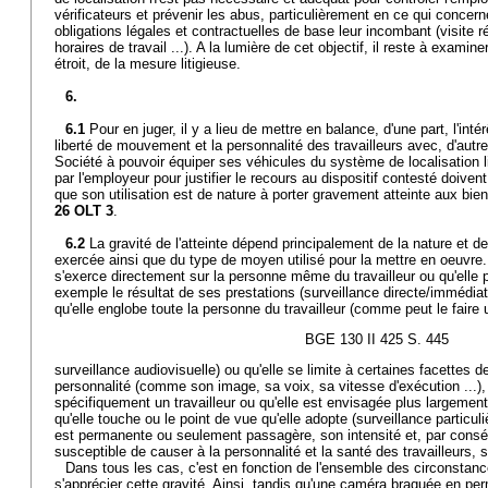
vérificateurs et prévenir les abus, particulièrement en ce qui concern
obligations légales et contractuelles de base leur incombant (visite ré
horaires de travail ...). A la lumière de cet objectif, il reste à examine
étroit, de la mesure litigieuse.
6.
6.1
Pour en juger, il y a lieu de mettre en balance, d'une part, l'intér
liberté de mouvement et la personnalité des travailleurs avec, d'autre p
Société à pouvoir équiper ses véhicules du système de localisation l
par l'employeur pour justifier le recours au dispositif contesté doiven
que son utilisation est de nature à porter gravement atteinte aux biens
26 OLT 3
.
6.2
La gravité de l'atteinte dépend principalement de la nature et de
exercée ainsi que du type de moyen utilisé pour la mettre en oeuvre. E
s'exerce directement sur la personne même du travailleur ou qu'elle p
exemple le résultat de ses prestations (surveillance directe/immédiat
qu'elle englobe toute la personne du travailleur (comme peut le faire 
BGE 130 II 425 S. 445
surveillance audiovisuelle) ou qu'elle se limite à certaines facettes
personnalité (comme son image, sa voix, sa vitesse d'exécution ...), 
spécifiquement un travailleur ou qu'elle est envisagée plus largeme
qu'elle touche ou le point de vue qu'elle adopte (surveillance particuli
est permanente ou seulement passagère, son intensité et, par conséqu
susceptible de causer à la personnalité et la santé des travailleurs, s
Dans tous les cas, c'est en fonction de l'ensemble des circonstan
s'apprécier cette gravité. Ainsi, tandis qu'une caméra braquée en 