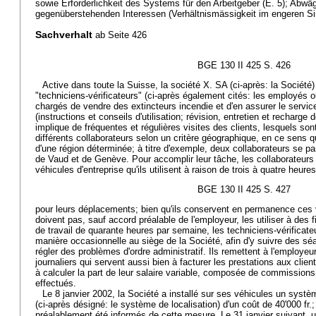
sowie Erforderlichkeit des Systems für den Arbeitgeber (E. 5); Abw
gegenüberstehenden Interessen (Verhältnismässigkeit im engeren Sin
Sachverhalt
ab Seite 426
BGE 130 II 425 S. 426
Active dans toute la Suisse, la société X. SA (ci-après: la Société
"techniciens-vérificateurs" (ci-après également cités: les employés o
chargés de vendre des extincteurs incendie et d'en assurer le servi
(instructions et conseils d'utilisation; révision, entretien et recharge d
implique de fréquentes et régulières visites des clients, lesquels sont
différents collaborateurs selon un critère géographique, en ce sens 
d'une région déterminée; à titre d'exemple, deux collaborateurs se pa
de Vaud et de Genève. Pour accomplir leur tâche, les collaborateurs 
véhicules d'entreprise qu'ils utilisent à raison de trois à quatre heures
BGE 130 II 425 S. 427
pour leurs déplacements; bien qu'ils conservent en permanence ces vé
doivent pas, sauf accord préalable de l'employeur, les utiliser à des 
de travail de quarante heures par semaine, les techniciens-vérificat
manière occasionnelle au siège de la Société, afin d'y suivre des s
régler des problèmes d'ordre administratif. Ils remettent à l'employeur
journaliers qui servent aussi bien à facturer les prestations aux clients
à calculer la part de leur salaire variable, composée de commissions 
effectués.
Le 8 janvier 2002, la Société a installé sur ses véhicules un systè
(ci-après désigné: le système de localisation) d'un coût de 40'000 fr.;
préalablement été informés de cette mesure. Le 31 janvier suivant, un