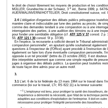
le droit de choisir librement les moyens de production et les conditi
e
MÜLLER, Grundrechte in der Schweiz, 3
éd., Berne 1999, p. 647/6
AUER/MALINVERNI/HOTTELIER, Droit constitutionnel suisse, vol. II
2.4
L'obligation d'organiser des débats publics présuppose toutef
manière claire et indiscutable par lune des parties au procès; de si
comme des demandes tendant à une comparution ou à une interrogat
interrogatoire des parties, à une audition des témoins ou à une inspe
pour fonder une semblable obligation (cf.
ATF 125 V 37
consid. 2 p.
55;
ATF 121 I 30
consid. 5f p. 37/38).
En l'espèce, la recourante a sollicité devant le Tribunal administrati
comparution personnelle", en ajoutant qu'elle souhaiterait également
questions à l'inspecteur de (l'Office) ayant procédé à l'instruction de
également se faire lors d'une éventuelle comparution personnelle, l'
opposée à un tel procédé" (lettre du 23 octobre 2002). Il est douteu
être interprétée autrement que comme une simple requête de preuves
juges à organiser des débats publics. La question peut toutefois reste
de toute façon être admis pour un autre motif.
3.
3.1
L'art. 6 de la loi fédérale du 13 mars 1964 sur le travail dans l'ind
commerce (loi sur le travail, LTr; RS 822.11) a la teneur suivante:
1
"
L'employeur est tenu, pour protéger la santé des travailleurs, d
l'expérience a démontré la nécessité, que l'état de la technique perme
adaptées aux conditions d'exploitation de l'entreprise. Il doit en outr
nécessaires pour protéger l'intégrité personnelle des travailleurs.
2