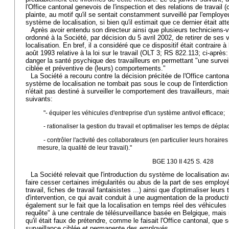
l'Office cantonal genevois de l'inspection et des relations de travail (
plainte, au motif qu'il se sentait constamment surveillé par l'employeu
système de localisation, si bien qu'il estimait que ce dernier était att
Après avoir entendu son directeur ainsi que plusieurs techniciens-vé
ordonné à la Société, par décision du 5 avril 2002, de retirer de ses
localisation. En bref, il a considéré que ce dispositif était contraire à
août 1993 relative à la loi sur le travail (OLT 3; RS 822.113; ci-après:
danger la santé psychique des travailleurs en permettant "une survei
ciblée et préventive de (leurs) comportements."
La Société a recouru contre la décision précitée de l'Office cantonal
système de localisation ne tombait pas sous le coup de l'interdiction 
n'était pas destiné à surveiller le comportement des travailleurs, mais
suivants:
"- équiper les véhicules d'entreprise d'un système antivol efficace;
- rationaliser la gestion du travail et optimaliser les temps de dép
- contrôler l'activité des collaborateurs (en particulier leurs horaire
mesure, la qualité de leur travail)."
BGE 130 II 425 S. 428
La Société relevait que l'introduction du système de localisation av
faire cesser certaines irrégularités ou abus de la part de ses employ
travail, fiches de travail fantaisistes ...) ainsi que d'optimaliser leu
d'intervention, ce qui avait conduit à une augmentation de la productiv
également sur le fait que la localisation en temps réel des véhicules 
requête" à une centrale de télésurveillance basée en Belgique, mais
qu'il était faux de prétendre, comme le faisait l'Office cantonal, qu
surveillance ciblée et permanente des employés.