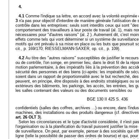
4.
4.1
Comme l'indique sa lettre, en accord avec la volonté exprimée d
3
n'a pas pour objectif d'interdire de manière générale l'utilisation d
contrôle dans les entreprises: seuls sont interdits ceux qui sont "dest
comportement des travailleurs à leur poste de travail (al. 1), mais no
nécessaires pour "d'autres raisons" (al. 2 ). Autrement dit, c'est moi
effets comme tels qui vont déterminer si un système de surveillance
motifs qui ont prévalu à sa mise en place ou les buts que poursuit so
cit., p. 169/170; RIESSELMANN-SAXER, op. cit., p. 109).
4.2
Au titre des "autres raisons" susceptibles de justifier le recou
ou de contrôle, l'on songe, en premier lieu, dans le droit fil de la rép
motion parlementaire, à des impératifs liés à la prévention des accide
sécurité des personnes et des biens (ci-après: les impératifs de sécuri
soient dans un rapport de proportionnalité avec le but recherché, de
peuvent, en principe, être disposés à des endroits stratégiques ou sen
extérieurs des bâtiments, les parkings, les accès, les entrées, les gu
les salles contenant des valeurs ou des documents sensibles ou
BGE 130 II 425 S. 436
confidentiels (salles des coffres, archives ...) ou encore, dans l'indust
machines, des installations ou des produits dangereux (cf. directives 
art. 26 OLT 3
).
Selon les circonstances et le type d'activité considérée, il n'est p
l'organisation ou à la planification du travail puissent justifier la m
de surveillance. On peut, par exemple, penser à des sociétés qui off
ligne (telle la possibilité de passer des ordres de bourse) et qui, pou