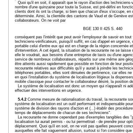
Quoi qu'il en soit, il apparaît que le rayon d'action des techniciens-
nombre d'une quinzaine pour toute la Suisse, est pré-défini en fonc
clients dont ils ont la charge, si bien que chacun d'eux s'occupe, en d
déterminée. Ainsi, la clientèle des cantons de Vaud et de Genève es
collaborateurs. On ne voit par
BGE 130 II 425 S. 440
conséquent pas l'intérêt que peut avoir l'employeur de savoir en tou
techniciens-vérificateurs, puisqu'il suffit, en cas d'appel en urgence
portable celui d'entre eux qui est en charge de la région concernée et 
d'intervention. A cet égard, la situation de la recourante ne se lais
elle le voudrait, aux besoins d'une entreprise de taxis ou d'une age
service de nombreux collaborateurs, répartis sur une même aire géog
être atteints aussi rapidement que possible en fonction de leur posit
recourante relatives aux difficultés qu'il y aurait à joindre les technic
téléphones portables, elles sont dénuées de pertinence, car elles n
en quoi l'installation du système de localisation litigieux la dispensera
mobile classique pour contacter le collaborateur désiré, la position de
Le système de localisation est donc un moyen qui n'apparaît ni a
effectuer des interventions en urgence.
5.4.2
Comme mesure de rationalisation du travail, la recourante so
système de localisation est un outil performant et indispensable pour
système de division des rayons d'action et (...) établir des procédure
temps de déplacements de chacun de ses techniciens".
La recourante ne donne cependant pas d'exemples tangibles des "
localisation lui aurait permis - ou lui permettrait - de prendre pour op
déplacement. Quoi qu'il en soit, on ne voit pas quelles peuvent conc
auxquelles elle fait vaguement allusion, surtout si l'on considère que