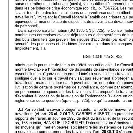
saisir eux-mêmes les tribunaux (civils), vu les difficultés inhérentes
dans les périodes de crise économique (op. cit., p. 724/725). Les mo
"avant tout d'interdire les installations de surveillance qui contrôlen
travailleurs", invitaient le Conseil fédéral à "établir des critères qui
équivoque la mise en place de dispositifs de surveillance devant serv
du personnel".
Dans sa réponse à la motion (BO 1985 CN p. 725), le Conseil fédér
nombreuses entreprises avaient déjà recours à des systèmes de surv
des buts clairs tels que prévenir les risques d'accidents (par exemple
sécurité des personnes et des biens (par exemple dans les banques
Implicitement, il a
BGE 130 II 425 S. 433
admis que la poursuite de tels buts n'était pas critiquable. Le Consei
montré favorable à l'interdiction de dispositifs de surveillance serva
essentiellement ("ganz oder in erster Linie") à surveiller les travaill
souligné que la loi sur le travail ne visait pas seulement à protéger 
travailleurs, mais aussi leur santé psychique; or, cette dernière pou
l'utilisation de certains systèmes de surveillance, comme par exemp
en permanence braquées sur les travailleurs. Il a proposé de transfo
d'examiner à l'occasion de la révision de l'ordonnance 3 - alors en chan
réglementer cette question (op. cit., p. 725), ce qu'il a ensuite fait en 
3.3
Par son but, à savoir protéger la santé, la liberté de mouvement
travailleurs (cf.
art. 26 al. 2 OLT 3
; GABRIEL AUBERT, La protection
rapports de travail, in Journée 1995 de droit du travail et de la sécur
ss, 168 in initio; HANS UELI SCHÜRER, Datenschutz im Arbeitsverhäl
les moyens qu'il met en oeuvre, soit interdire les systèmes de survei
à surveiller le comportement des travailleurs, l'
art. 26 OLT 3
s'insère