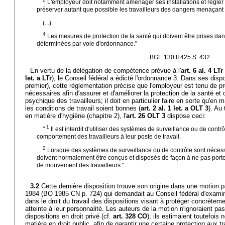
L'employeur doit notamment aménager ses installations et régler 
préserver autant que possible les travailleurs des dangers menaçant
(...)
4
Les mesures de protection de la santé qui doivent être prises dan
déterminées par voie d'ordonnance."
BGE 130 II 425 S. 432
En vertu de la délégation de compétence prévue à l'
art. 6 al. 4 LTr
let. a LTr
), le Conseil fédéral a édicté l'ordonnance 3. Dans ses disp
premier), cette réglementation précise que l'employeur est tenu de p
nécessaires afin d'assurer et d'améliorer la protection de la santé et 
psychique des travailleurs; il doit en particulier faire en sorte qu'en 
les conditions de travail soient bonnes (
art. 2 al. 1 let. a OLT 3
). Au
en matière d'hygiène (chapitre 2), l'
art. 26 OLT 3
dispose ceci:
1
"
Il est interdit d'utiliser des systèmes de surveillance ou de contrô
comportement des travailleurs à leur poste de travail.
2
Lorsque des systèmes de surveillance ou de contrôle sont nécessa
doivent normalement être conçus et disposés de façon à ne pas porter a
de mouvement des travailleurs."
3.2
Cette dernière disposition trouve son origine dans une motion
1984 (BO 1985 CN p. 724) qui demandait au Conseil fédéral d'examiner
dans le droit du travail des dispositions visant à protéger concrètemen
atteinte à leur personnalité. Les auteurs de la motion n'ignoraient pa
dispositions en droit privé (cf.
art. 328 CO
); ils estimaient toutefois 
matière en droit public, afin de garantir une certaine protection aux tr