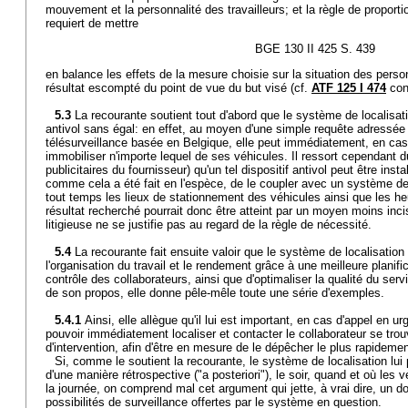
mouvement et la personnalité des travailleurs; et la règle de proportio
requiert de mettre
BGE 130 II 425 S. 439
en balance les effets de la mesure choisie sur la situation des per
résultat escompté du point de vue du but visé (cf.
ATF 125 I 474
cons
5.3
La recourante soutient tout d'abord que le système de localisati
antivol sans égal: en effet, au moyen d'une simple requête adressée
télésurveillance basée en Belgique, elle peut immédiatement, en cas 
immobiliser n'importe lequel de ses véhicules. Il ressort cependant du
publicitaires du fournisseur) qu'un tel dispositif antivol peut être insta
comme cela a été fait en l'espèce, de le coupler avec un système de 
tout temps les lieux de stationnement des véhicules ainsi que les h
résultat recherché pourrait donc être atteint par un moyen moins inci
litigieuse ne se justifie pas au regard de la règle de nécessité.
5.4
La recourante fait ensuite valoir que le système de localisation
l'organisation du travail et le rendement grâce à une meilleure planific
contrôle des collaborateurs, ainsi que d'optimaliser la qualité du servi
de son propos, elle donne pêle-mêle toute une série d'exemples.
5.4.1
Ainsi, elle allègue qu'il lui est important, en cas d'appel en u
pouvoir immédiatement localiser et contacter le collaborateur se trou
d'intervention, afin d'être en mesure de le dépêcher le plus rapidemen
Si, comme le soutient la recourante, le système de localisation lu
d'une manière rétrospective ("a posteriori"), le soir, quand et où les
la journée, on comprend mal cet argument qui jette, à vrai dire, un do
possibilités de surveillance offertes par le système en question.