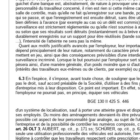
guichet d'une banque est, abstraitement, de nature à provoquer une a
personnalité du travailleur concerné, il n'en est rien si cette même c
salle de contrôle, mais qu'elle ne fait qu'enregistrer sur une bande, p
qui se passe, et que l'enregistrement est ensuite détruit, sans être u
bien définies à l'avance (par exemple au cas où un délit est commis)
surveillance est strictement réglementée ou qu'elle n'est soumise à
ou selon que ses résultats sont détruits (instantanément ou à brève 
durablement enregistrés sur un support pour être réutilisés (bande so
...), l'intensité de l'atteinte ne sera pas la même.
Quant aux motifs justificatifs avancés par l'employeur, leur import
dépend principalement de leur nature, notamment du caractère privé o
mettent en jeu, ainsi que des conséquences prévisibles d'une interd
surveillance incriminé. Lorsque le but poursuivi par l'employeur sert s
pèsera ainsi, d'une manière générale, d'un poids moindre que si d'aut
(intérêts des travailleurs eux-mêmes ou de clients, par exemple) ou p
6.3
En l'espèce, il s'impose, avant toute chose, de souligner que le
pas le droit, sauf accord préalable de la Société, d'utiliser à des fins
d'entreprise mis à leur disposition. Ce point est important. En effet, s'
l'employeur ne pourrait pas, en principe, équiper ses véhicules
BGE 130 II 425 S. 446
d'un système de localisation, sauf à porter une atteinte grave et disp
ses employés. Du moins des aménagements devraient-ils être prévus
possible cet aspect de leur personnalité (par analogie, au sujet de l'u
l'entreprise et de la possibilité de contrôler les numéros composés, c
art. 26 OLT 3
; AUBERT, op. cit., p. 171 ss; SCHÜRER, op. cit., p. 6
seule une utilisation professionnelle des véhicules est autorisée, l'e
légitime à contrôler que les travailleurs respectent cette prescription 