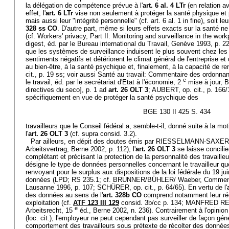
la délégation de compétence prévue à l'
art. 6 al. 4 LTr
(en relation av
effet, l'
art. 6 LTr
vise non seulement à protéger la santé physique et 
mais aussi leur "intégrité personnelle" (cf. art. 6 al. 1 in fine), soit 
328 ss CO
. D'autre part, même si leurs effets exacts sur la santé n
(cf. Workers' privacy, Part II: Monitoring and surveillance in the wor
digest, éd. par le Bureau international du Travail, Genève 1993, p. 2
que les systèmes de surveillance induisent le plus souvent chez le
sentiments négatifs et détériorent le climat général de l'entreprise et
au bien-être, à la santé psychique et, finalement, à la capacité de re
cit., p. 19 ss; voir aussi Santé au travail: Commentaire des ordonnanc
e
le travail, éd. par le secrétariat d'Etat à l'économie, 2
mise à jour, B
directives du seco], p. 1 ad
art. 26 OLT 3
; AUBERT, op. cit., p. 166/1
spécifiquement en vue de protéger la santé psychique des
BGE 130 II 425 S. 434
travailleurs que le Conseil fédéral a, semble-t-il, donné suite à la mot
l'
art. 26 OLT 3
(cf. supra consid. 3.2).
Par ailleurs, en dépit des doutes émis par RIESSELMANN-SAXER (
Arbeitsvertrag, Berne 2002, p. 112), l'
art. 26 OLT 3
se laisse concilier
complétant et précisant la protection de la personnalité des travailleu
désigne le type de données personnelles concernant le travailleur que
renvoyant pour le surplus aux dispositions de la loi fédérale du 19 ju
données (LPD; RS 235.1; cf. BRUNNER/BÜHLER/ Waeber, Commentair
Lausanne 1996, p. 107; SCHÜRER, op. cit., p. 64/65). En vertu de l'
des données au sens de l'
art. 328b CO
comprend notamment leur réco
exploitation (cf.
ATF 123 III 129
consid. 3b/cc p. 134; MANFRED R
e
Arbeitsrecht, 15
éd., Berne 2002, n. 236). Contrairement à l'op
(loc. cit.), l'employeur ne peut cependant pas surveiller de façon gé
comportement des travailleurs sous prétexte de récolter des données 