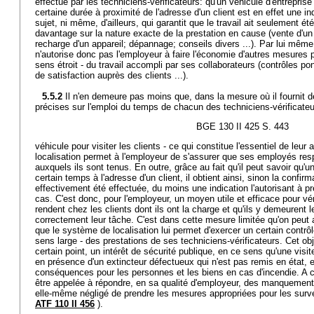
effectué par les techniciens-vérificateurs: qu'un véhicule d'entrepris
certaine durée à proximité de l'adresse d'un client est en effet une ind
sujet, ni même, d'ailleurs, qui garantit que le travail ait seulement ét
davantage sur la nature exacte de la prestation en cause (vente d'un 
recharge d'un appareil; dépannage; conseils divers ...). Par lui même
n'autorise donc pas l'employeur à faire l'économie d'autres mesures po
sens étroit - du travail accompli par ses collaborateurs (contrôles 
de satisfaction auprès des clients ...).
5.5.2
Il n'en demeure pas moins que, dans la mesure où il fournit d
précises sur l'emploi du temps de chacun des techniciens-vérificateurs 
BGE 130 II 425 S. 443
véhicule pour visiter les clients - ce qui constitue l'essentiel de leur 
localisation permet à l'employeur de s'assurer que ses employés resp
auxquels ils sont tenus. En outre, grâce au fait qu'il peut savoir qu'u
certain temps à l'adresse d'un client, il obtient ainsi, sinon la confirm
effectivement été effectuée, du moins une indication l'autorisant à pr
cas. C'est donc, pour l'employeur, un moyen utile et efficace pour v
rendent chez les clients dont ils ont la charge et qu'ils y demeurent
correctement leur tâche. C'est dans cette mesure limitée qu'on peut 
que le système de localisation lui permet d'exercer un certain contrôl
sens large - des prestations de ses techniciens-vérificateurs. Cet obj
certain point, un intérêt de sécurité publique, en ce sens qu'une visi
en présence d'un extincteur défectueux qui n'est pas remis en état, 
conséquences pour les personnes et les biens en cas d'incendie. A c
être appelée à répondre, en sa qualité d'employeur, des manquement
elle-même négligé de prendre les mesures appropriées pour les survei
ATF 110 II 456
).