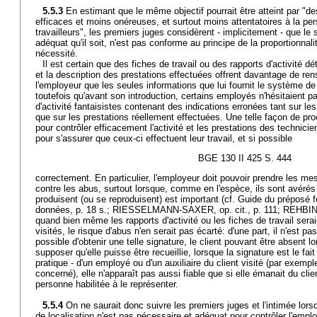
5.5.3
En estimant que le même objectif pourrait être atteint par "des
efficaces et moins onéreuses, et surtout moins attentatoires à la per
travailleurs", les premiers juges considèrent - implicitement - que le
adéquat qu'il soit, n'est pas conforme au principe de la proportionnali
nécessité.
Il est certain que des fiches de travail ou des rapports d'activité dét
et la description des prestations effectuées offrent davantage de re
l'employeur que les seules informations que lui fournit le système de l
toutefois qu'avant son introduction, certains employés n'hésitaient pa
d'activité fantaisistes contenant des indications erronées tant sur les
que sur les prestations réellement effectuées. Une telle façon de pr
pour contrôler efficacement l'activité et les prestations des technici
pour s'assurer que ceux-ci effectuent leur travail, et si possible
BGE 130 II 425 S. 444
correctement. En particulier, l'employeur doit pouvoir prendre les mes
contre les abus, surtout lorsque, comme en l'espèce, ils sont avérés 
produisent (ou se reproduisent) est important (cf. Guide du préposé f
données, p. 18 s.; RIESSELMANN-SAXER, op. cit., p. 111; REHBINDE
quand bien même les rapports d'activité ou les fiches de travail serai
visités, le risque d'abus n'en serait pas écarté: d'une part, il n'est pas
possible d'obtenir une telle signature, le client pouvant être absent lor
supposer qu'elle puisse être recueillie, lorsque la signature est le fait
pratique - d'un employé ou d'un auxiliaire du client visité (par exemp
concerné), elle n'apparaît pas aussi fiable que si elle émanait du cli
personne habilitée à le représenter.
5.5.4
On ne saurait donc suivre les premiers juges et l'intimée lors
de localisation n'est pas nécessaire et adéquat pour contrôler l'empl