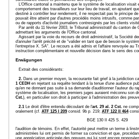
L'Office cantonal a maintenu que le système de localisation visait en
comportement des travailleurs sur leur lieu de travail, en ajoutant que
destiné à contrôler leur rendement, il ne respectait pas le principe de 
pouvait être atteint par d'autres procédés moins intrusifs, comme pa
ou de rapports d'activité journaliers contresignés par les clients visit
Par arrêt du 11 février 2003, le Tribunal administratif du canton de
admettant les arguments de l'Office cantonal.
Agissant par la voie du recours de droit administratif, la Société d
d'annuler l'arrêt précité et de "valider en tant que de besoin le sys
l'entreprise X. SA". Le recours a été admis et l'affaire renvoyée au Tr
instruction complémentaire et nouvelle décision dans le sens des co
Erwägungen
Extrait des considérants:
2.
Dans un premier moyen, la recourante fait grief à la juridiction can
1 CEDH
en rejetant sa requête tendant à la tenue d'une audience pub
qu'en ne donnant pas suite à sa demande d'auditionner l'auteur du r
système de localisation, les premiers juges auraient méconnu son dro
Cst.
), en particulier son droit à participer à l'administration des preuv
2.1
Le droit d'être entendu découlant de l'
art. 29 al. 2 Cst.
ne compre
oralement (cf.
ATF 125 I 209
consid. 9b p. 219;
ATF 122 II 464
consid
BGE 130 II 425 S. 429
l'audition de témoins. En effet, l'autorité peut mettre un terme à lins
administrées lui ont permis de former sa conviction et que, procédan
une appréciation anticipée des preuves qui lui sont encore proposées,