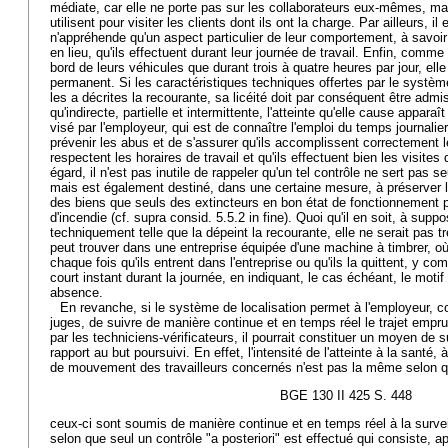
médiate, car elle ne porte pas sur les collaborateurs eux-mêmes, mai
utilisent pour visiter les clients dont ils ont la charge. Par ailleurs, il
n'appréhende qu'un aspect particulier de leur comportement, à savoi
en lieu, qu'ils effectuent durant leur journée de travail. Enfin, comme
bord de leurs véhicules que durant trois à quatre heures par jour, el
permanent. Si les caractéristiques techniques offertes par le système
les a décrites la recourante, sa licéité doit par conséquent être admis
qu'indirecte, partielle et intermittente, l'atteinte qu'elle cause appara
visé par l'employeur, qui est de connaître l'emploi du temps journalie
prévenir les abus et de s'assurer qu'ils accomplissent correctement le
respectent les horaires de travail et qu'ils effectuent bien les visites 
égard, il n'est pas inutile de rappeler qu'un tel contrôle ne sert pas s
mais est également destiné, dans une certaine mesure, à préserver 
des biens que seuls des extincteurs en bon état de fonctionnement 
d'incendie (cf. supra consid. 5.5.2 in fine). Quoi qu'il en soit, à suppo
techniquement telle que la dépeint la recourante, elle ne serait pas tr
peut trouver dans une entreprise équipée d'une machine à timbrer, o
chaque fois qu'ils entrent dans l'entreprise ou qu'ils la quittent, y com
court instant durant la journée, en indiquant, le cas échéant, le motif
absence.
En revanche, si le système de localisation permet à l'employeur, c
juges, de suivre de manière continue et en temps réel le trajet empru
par les techniciens-vérificateurs, il pourrait constituer un moyen de 
rapport au but poursuivi. En effet, l'intensité de l'atteinte à la santé, à
de mouvement des travailleurs concernés n'est pas la même selon 
BGE 130 II 425 S. 448
ceux-ci sont soumis de manière continue et en temps réel à la surve
selon que seul un contrôle "a posteriori" est effectué qui consiste, ap