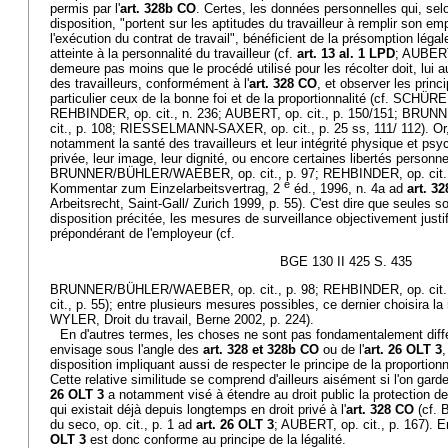
permis par l'
art. 328b CO
. Certes, les données personnelles qui, sel
disposition, "portent sur les aptitudes du travailleur à remplir son e
l'exécution du contrat de travail", bénéficient de la présomption légal
atteinte à la personnalité du travailleur (cf.
art. 13 al. 1 LPD
; AUBERT,
demeure pas moins que le procédé utilisé pour les récolter doit, lui a
des travailleurs, conformément à l'
art. 328 CO
, et observer les princ
particulier ceux de la bonne foi et de la proportionnalité (cf. SCHÜRER
REHBINDER, op. cit., n. 236; AUBERT, op. cit., p. 150/151; B
cit., p. 108; RIESSELMANN-SAXER, op. cit., p. 25 ss, 111/ 112). Or, 
notamment la santé des travailleurs et leur intégrité physique et psy
privée, leur image, leur dignité, ou encore certaines libertés personnel
BRUNNER/BÜHLER/WAEBER, op. cit., p. 97; REHBINDER, op. cit
e
Kommentar zum Einzelarbeitsvertrag, 2
éd., 1996, n. 4a ad
art. 3
Arbeitsrecht, Saint-Gall/ Zurich 1999, p. 55). C'est dire que seules s
disposition précitée, les mesures de surveillance objectivement justif
prépondérant de l'employeur (cf.
BGE 130 II 425 S. 435
BRUNNER/BÜHLER/WAEBER, op. cit., p. 98; REHBINDER, op. cit.
cit., p. 55); entre plusieurs mesures possibles, ce dernier choisira l
WYLER, Droit du travail, Berne 2002, p. 224).
En d'autres termes, les choses ne sont pas fondamentalement diffé
envisage sous l'angle des
art. 328 et 328b CO
ou de l'
art. 26 OLT 3
,
disposition impliquant aussi de respecter le principe de la proportionna
Cette relative similitude se comprend d'ailleurs aisément si l'on garde à
26 OLT 3
a notamment visé à étendre au droit public la protection de 
qui existait déjà depuis longtemps en droit privé à l'
art. 328 CO
(cf. 
du seco, op. cit., p. 1 ad
art. 26 OLT 3
; AUBERT, op. cit., p. 167). En
OLT 3
est donc conforme au principe de la légalité.