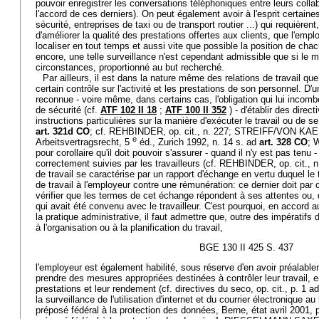
pouvoir enregistrer les conversations téléphoniques entre leurs collab
l'accord de ces derniers). On peut également avoir à l'esprit certaine
sécurité, entreprises de taxi ou de transport routier ...) qui requièrent, 
d'améliorer la qualité des prestations offertes aux clients, que l'emplo
localiser en tout temps et aussi vite que possible la position de cha
encore, une telle surveillance n'est cependant admissible que si le m
circonstances, proportionné au but recherché.
Par ailleurs, il est dans la nature même des relations de travail qu
certain contrôle sur l'activité et les prestations de son personnel. D'un
reconnue - voire même, dans certains cas, l'obligation qui lui inco
de sécurité (cf.
ATF 102 II 18
;
ATF 100 II 352
) - d'établir des direc
instructions particulières sur la manière d'exécuter le travail ou de se
art. 321d CO
; cf. REHBINDER, op. cit., n. 227; STREIFF/VON KAE
e
Arbeitsvertragsrecht, 5
éd., Zurich 1992, n. 14 s. ad
art. 328 CO
; 
pour corollaire qu'il doit pouvoir s'assurer - quand il n'y est pas ten
correctement suivies par les travailleurs (cf. REHBINDER, op. cit., n. 
de travail se caractérise par un rapport d'échange en vertu duquel le t
de travail à l'employeur contre une rémunération: ce dernier doit pa
vérifier que les termes de cet échange répondent à ses attentes ou,
qui avait été convenu avec le travailleur. C'est pourquoi, en accord a
la pratique administrative, il faut admettre que, outre des impératifs
à l'organisation ou à la planification du travail,
BGE 130 II 425 S. 437
l'employeur est également habilité, sous réserve d'en avoir préalablem
prendre des mesures appropriées destinées à contrôler leur travail, en 
prestations et leur rendement (cf. directives du seco, op. cit., p. 1 a
la surveillance de l'utilisation d'internet et du courrier électronique au 
préposé fédéral à la protection des données, Berne, état avril 2001, p