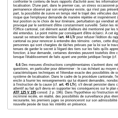
confronter le contenu de leurs rapports d'activité avec les informati
localisation. D'une part, dans le premier cas, un stress occasionné p
permanence observé par son employeur existe, qui n'est pas présent
part, la possibilité de suivre en temps réel le trajet des véhicules du
risque que l'employeur demande de manière répétée et inopinément à 
leur position ou le choix de leur itinéraire, perturbation qui viendrait a
provoqué par le sentiment d'être constamment surveillé. Selon les r
l'Office cantonal, cet élément aurait d'ailleurs été mentionné par les 
été entendus. Le point mérite par conséquent d'être éclairci. A cet éga
saurait se retrancher derrière l'
art. 44 LTr
pour refuser l'édition du rap
cantonal ou pour renoncer à entendre des témoins: certes, cette disp
personnes qui sont chargées de tâches prévues par la loi sur le travai
tenues de garder le secret à l'égard des tiers sur les faits qu'ils appr
fonction; à leur demande, certaines données peuvent toutefois êtr
lorsque l'établissement de faits ayant une portée juridique l'exige (cf
6.6
Des mesures d'instructions complémentaires s'avèrent donc né
questions, en particulier pour déterminer - le cas échéant au moyen d
caractéristiques techniques et l'étendue exacte des possibilités de su
système de localisation. Dans le cadre de la procédure cantonale, l
enclin à fournir les renseignements qui lui étaient demandés, nonobst
à l'instruction de la cause (cf.
art. 45 LTr
); s'il devait persister dans c
attentif au fait qu'il devra en supporter les conséquences sur le plan 
ATF 125 V 195
consid. 2 p. 196). Dans l'hypothèse où l'instruction r
incriminé recèle, en réalité, des possibilités de surveillance plus éte
recourante, les premiers juges se prononceront sur son admissibilité
nouvelle pesée de tous les intérêts en présence.