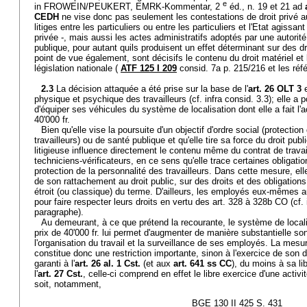
e
in FROWEIN/PEUKERT, EMRK-Kommentar, 2
éd., n. 19 et 21 ad
CEDH
ne vise donc pas seulement les contestations de droit privé au 
litiges entre les particuliers ou entre les particuliers et l'Etat agis
privée -, mais aussi les actes administratifs adoptés par une autorit
publique, pour autant quils produisent un effet déterminant sur des dr
point de vue également, sont décisifs le contenu du droit matériel et l
législation nationale (
ATF 125 I 209
consid. 7a p. 215/216 et les réf
2.3
La décision attaquée a été prise sur la base de l'
art. 26 OLT 3
e
physique et psychique des travailleurs (cf. infra consid. 3.3); elle a po
d'équiper ses véhicules du système de localisation dont elle a fait l'
40'000 fr.
Bien qu'elle vise la poursuite d'un objectif d'ordre social (protectio
travailleurs) ou de santé publique et qu'elle tire sa force du droit publi
litigieuse influence directement le contenu même du contrat de travail
techniciens-vérificateurs, en ce sens qu'elle trace certaines obligati
protection de la personnalité des travailleurs. Dans cette mesure, e
de son rattachement au droit public, sur des droits et des obligations
étroit (ou classique) du terme. D'ailleurs, les employés eux-mêmes aur
pour faire respecter leurs droits en vertu des art. 328 à 328b CO (cf. 
paragraphe).
Au demeurant, à ce que prétend la recourante, le système de locali
prix de 40'000 fr. lui permet d'augmenter de manière substantielle s
l'organisation du travail et la surveillance de ses employés. La mesure
constitue donc une restriction importante, sinon à l'exercice de son dro
garanti à l'
art. 26 al. 1 Cst.
(et aux
art. 641 ss CC
), du moins à sa l
l'
art. 27 Cst.
, celle-ci comprend en effet le libre exercice d'une activ
soit, notamment,
BGE 130 II 425 S. 431