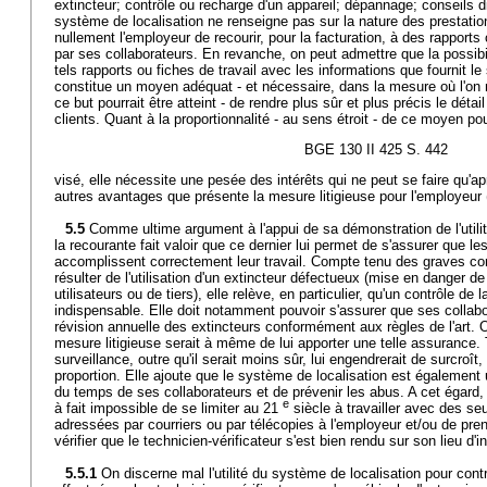
extincteur; contrôle ou recharge d'un appareil; dépannage; conseils d
système de localisation ne renseigne pas sur la nature des prestatio
nullement l'employeur de recourir, pour la facturation, à des rapports 
par ses collaborateurs. En revanche, on peut admettre que la possibi
tels rapports ou fiches de travail avec les informations que fournit l
constitue un moyen adéquat - et nécessaire, dans la mesure où l'on n
ce but pourrait être atteint - de rendre plus sûr et plus précis le dét
clients. Quant à la proportionnalité - au sens étroit - de ce moyen po
BGE 130 II 425 S. 442
visé, elle nécessite une pesée des intérêts qui ne peut se faire qu'a
autres avantages que présente la mesure litigieuse pour l'employeur (c
5.5
Comme ultime argument à l'appui de sa démonstration de l'utili
la recourante fait valoir que ce dernier lui permet de s'assurer que le
accomplissent correctement leur travail. Compte tenu des graves c
résulter de l'utilisation d'un extincteur défectueux (mise en danger de
utilisateurs ou de tiers), elle relève, en particulier, qu'un contrôle de l
indispensable. Elle doit notamment pouvoir s'assurer que ses collabo
révision annuelle des extincteurs conformément aux règles de l'art. Or, 
mesure litigieuse serait à même de lui apporter une telle assurance. T
surveillance, outre qu'il serait moins sûr, lui engendrerait de surcroît,
proportion. Elle ajoute que le système de localisation est également 
du temps de ses collaborateurs et de prévenir les abus. A cet égard, el
e
à fait impossible de se limiter au 21
siècle à travailler avec des se
adressées par courriers ou par télécopies à l'employeur et/ou de pren
vérifier que le technicien-vérificateur s'est bien rendu sur son lieu d'i
5.5.1
On discerne mal l'utilité du système de localisation pour contrô