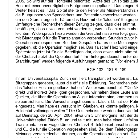
2005. So wird auf der Frontseite berichtet: "Ärzte des Unispitals Züric
Herz mit einer unverträglichen Blutgruppe eingepflanzt. Das zeigen 
Weiter heisst es: "Das Spital stellte den Fehler als Missverständnis 
die Blutgruppen von Spenderherz und Patientin verwechselt worden. B
um den Starchirurgen B. hätten das Herz mit der 'falschen' Blutgrupp
Umfangreiche Recherchen dieser Zeitung zeigen, dass dies stimmt. D
bestätigen, dass etwas versucht worden ist, was in Fachkreisen als m
leichtem Widerspruch hiezu werden die Geschehnisse wie folgt geschi
mit Blutgruppe 0 für die Transplantation vorbereitet. Stunden zuvor 
Operation vorbesprochen. Bei dem Gespräch hat es eine Meinungsve
gegeben, ob die Operation möglich sei. Das 'falsche' Herz wird einges
Spätestens jetzt ist für alle Beteiligten klar, dass etwas nicht stimm
der Chefarzt setzt die Operation fort." Im Hintergrundbericht unter 
Starchirurgen" werden folgende Ausführungen gemacht: "Vor einem J
BGE 132 I 181 S. 189
ihr am Universitätsspital Zürich ein Herz transplantiert worden ist. 
Blutgruppen gegeben, lautet die offizielle Erklärung. Recherchen ze
das 'falsche' Herz eingepflanzt haben." Weiter wird berichtet: "'Die 
direkt und indirekt Beteiligten gesprochen, wir halten diese Leute a
Quellen, die über die Operation an A. gut informiert sind, kommen 
selben Schluss: Die Verwechslungstheorie ist falsch. B. hat der Pati
eingesetzt. Man habe es versucht im Glauben, es könnte gelingen. 
Heldentat vollbringen wollen." Die Geschehnisse werden dann wie folg
auf Dienstag, den 20. April 2004, etwa um 3 Uhr morgens, ruft der 
Universitätsspital Zürich B. an und teilt mit, man habe einen Unfallp
Transplantation in Frage kämen. Chefarzt B. telefoniert anschliesse
und C., die für die Operation vorgesehen sind. Bei dem Telefongespr
Meinungsverschiedenheit darüber, ob die Operation möglich sei. Die