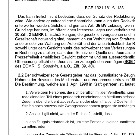
BGE 132 I 181 S. 185
Das kann freilich nicht bedeuten, dass der Schutz des Redaktion
wäre. Wie andere grundrechtliche Ansprüche kann auch das Redakt
unterworfen werden. Solche sind gemäss
Art. 36 BV
zulässig, wenn 
Grundlage beruhen, im öffentlichen Interesse liegen und verhältnism
10 Ziff. 2 EMRK
Einschränkungen, die gesetzlich vorgesehen und in
Gesellschaft notwendig sind, namentlich zur Verhütung von Strafta
anderer oder zur Wahrung der Autorität und der Unparteilichkeit der 
sowohl unter dem Gesichtspunkt des schweizerischen Verfassungsr
in Rechnung zu stellen, dass dem Schutz der Quelle des Journalisten
Pressefreiheit erhebliches Gewicht zukommt und nur ausserordentl
Offenbarungspflicht des Journalisten zu begründen vermögen (
BGE 1
des EGMR i.S.
Goodwin
, a.a.O., Ziff. 39, 40).
2.2
Der schweizerische Gesetzgeber hat das journalistische Zeugn
Rahmen der Revision des Medienstraf- und Verfahrensrechts von 19
Die Bestimmung, welche am 1. April 1998 in Kraft getreten ist, lautet
1. Verweigern Personen, die sich beruflich mit der Veröffentlichun
redaktionellen Teil eines periodisch erscheinenden Mediums befasse
Zeugnis über die Identität des Autors oder über Inhalt und Quellen ih
Strafen noch prozessuale Zwangsmassnahmen gegen sie verhängt 
2. Absatz 1 gilt nicht, wenn der Richter feststellt, dass:
a. das Zeugnis erforderlich ist, um eine Person aus einer unmittel
zu retten, oder
b. ohne das Zeugnis ein Tötungsdelikt im Sinne der Artikel 111-11