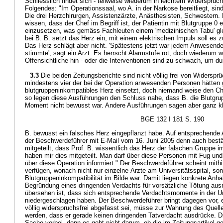
Schliesslich findet sich - teilweise wiederum in leichtem Widerspru
Folgendes: "Im Operationssaal, wo A. in der Narkose bereitliegt, sin
Die drei Herzchirurgen, Assistenzärzte, Anästhesisten, Schwestern.
wissen, dass der Chef im Begriff ist, der Patientin mit Blutgruppe 0 
einzusetzen, was gemäss Fachleuten einem 'medizinischen Tabu' gle
bei B. B. setzt das Herz ein, mit einem elektrischen Impuls soll es
Das Herz schlägt aber nicht. 'Spätestens jetzt war jedem Anwesende
stimmte', sagt ein Arzt. Es herrscht Alarmstufe rot, doch wiederum 
Offensichtliche hin - oder die Interventionen sind zu schwach, um d
3.3
Die beiden Zeitungsberichte sind nicht völlig frei von Widersp
mindestens vier der bei der Operation anwesenden Personen hätten 
blutgruppeninkompatibles Herz einsetzt, doch niemand weise den Che
so legen diese Ausführungen den Schluss nahe, dass B. die Blutgrup
Moment nicht bewusst war. Andere Ausführungen sagen aber ganz kl
BGE 132 I 181 S. 190
B. bewusst ein falsches Herz eingepflanzt habe. Auf entsprechende
der Beschwerdeführer mit E-Mail vom 16. Juni 2005 denn auch bestät
mitgeteilt, dass Prof. B. wissentlich das Herz der falschen Gruppe im
haben mir dies mitgeteilt. Man darf über diese Personen mit Fug und
über diese Operation informiert." Der Beschwerdeführer scheint mith
verfügen, wonach nicht nur einzelne Ärzte am Universitätsspital, son
Blutgruppeninkompatibilität im Bilde war. Damit liegen konkrete Anhal
Begründung eines dringenden Verdachts für vorsätzliche Tötung aus
übersehen ist, dass sich entsprechende Verdachtsmomente in der 
niedergeschlagen haben. Der Beschwerdeführer bringt dagegen vor, ei
völlig widerspruchsfrei abgefasst sei, müsse zur Wahrung des Quel
werden, dass er gerade keinen dringenden Tatverdacht ausdrücke. D
Sache vorbei, denn es geht nicht darum, ob die im Zeitungsartikel