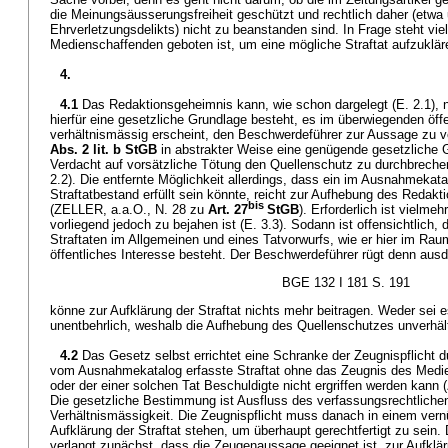
die Meinungsäusserungsfreiheit geschützt und rechtlich daher (etwa
Ehrverletzungsdelikts) nicht zu beanstanden sind. In Frage steht vi
Medienschaffenden geboten ist, um eine mögliche Straftat aufzuklär
4.
4.1
Das Redaktionsgeheimnis kann, wie schon dargelegt (E. 2.1),
hierfür eine gesetzliche Grundlage besteht, es im überwiegenden öffe
verhältnismässig erscheint, den Beschwerdeführer zur Aussage zu v
Abs. 2 lit. b StGB
in abstrakter Weise eine genügende gesetzliche G
Verdacht auf vorsätzliche Tötung den Quellenschutz zu durchbrechen,
2.2). Die entfernte Möglichkeit allerdings, dass ein im Ausnahmekatal
Straftatbestand erfüllt sein könnte, reicht zur Aufhebung des Redak
bis
(ZELLER, a.a.O., N. 28 zu
Art. 27
StGB
). Erforderlich ist vielme
vorliegend jedoch zu bejahen ist (E. 3.3). Sodann ist offensichtlich,
Straftaten im Allgemeinen und eines Tatvorwurfs, wie er hier im Rau
öffentliches Interesse besteht. Der Beschwerdeführer rügt denn ausd
BGE 132 I 181 S. 191
könne zur Aufklärung der Straftat nichts mehr beitragen. Weder sei 
unentbehrlich, weshalb die Aufhebung des Quellenschutzes unverhäl
4.2
Das Gesetz selbst errichtet eine Schranke der Zeugnispflicht d
vom Ausnahmekatalog erfasste Straftat ohne das Zeugnis des Medie
oder der einer solchen Tat Beschuldigte nicht ergriffen werden kann (
Die gesetzliche Bestimmung ist Ausfluss des verfassungsrechtliche
Verhältnismässigkeit. Die Zeugnispflicht muss danach in einem vernü
Aufklärung der Straftat stehen, um überhaupt gerechtfertigt zu sein.
verlangt zunächst, dass die Zeugenaussage geeignet ist, zur Aufklär