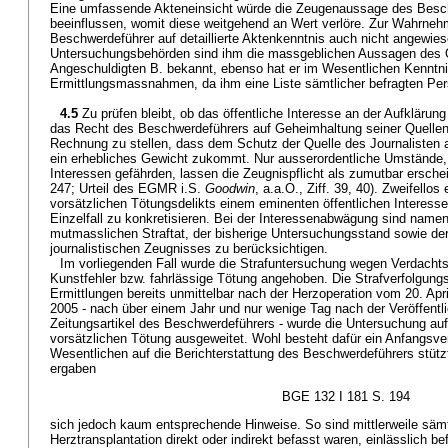
Eine umfassende Akteneinsicht würde die Zeugenaussage des Besc
beeinflussen, womit diese weitgehend an Wert verlöre. Zur Wahrneh
Beschwerdeführer auf detaillierte Aktenkenntnis auch nicht angewie
Untersuchungsbehörden sind ihm die massgeblichen Aussagen des 
Angeschuldigten B. bekannt, ebenso hat er im Wesentlichen Kenntni
Ermittlungsmassnahmen, da ihm eine Liste sämtlicher befragten Pe
4.5
Zu prüfen bleibt, ob das öffentliche Interesse an der Aufklärun
das Recht des Beschwerdeführers auf Geheimhaltung seiner Quellen 
Rechnung zu stellen, dass dem Schutz der Quelle des Journalisten al
ein erhebliches Gewicht zukommt. Nur ausserordentliche Umstände, d
Interessen gefährden, lassen die Zeugnispflicht als zumutbar ersche
247; Urteil des EGMR i.S.
Goodwin
, a.a.O., Ziff. 39, 40). Zweifellos
vorsätzlichen Tötungsdelikts einem eminenten öffentlichen Interesse,
Einzelfall zu konkretisieren. Bei der Interessenabwägung sind name
mutmasslichen Straftat, der bisherige Untersuchungsstand sowie de
journalistischen Zeugnisses zu berücksichtigen.
Im vorliegenden Fall wurde die Strafuntersuchung wegen Verdachts 
Kunstfehler bzw. fahrlässige Tötung angehoben. Die Strafverfolgun
Ermittlungen bereits unmittelbar nach der Herzoperation vom 20. Apri
2005 - nach über einem Jahr und nur wenige Tag nach der Veröffentl
Zeitungsartikel des Beschwerdeführers - wurde die Untersuchung au
vorsätzlichen Tötung ausgeweitet. Wohl besteht dafür ein Anfangsve
Wesentlichen auf die Berichterstattung des Beschwerdeführers stütz
ergaben
BGE 132 I 181 S. 194
sich jedoch kaum entsprechende Hinweise. So sind mittlerweile sämt
Herztransplantation direkt oder indirekt befasst waren, einlässlich b