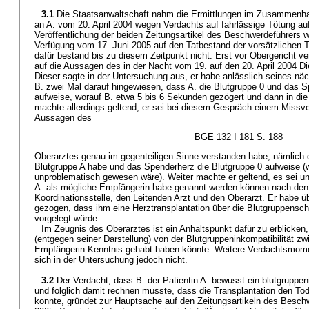
3.1
Die Staatsanwaltschaft nahm die Ermittlungen im Zusammenhan
an A. vom 20. April 2004 wegen Verdachts auf fahrlässige Tötung a
Veröffentlichung der beiden Zeitungsartikel des Beschwerdeführers w
Verfügung vom 17. Juni 2005 auf den Tatbestand der vorsätzlichen 
dafür bestand bis zu diesem Zeitpunkt nicht. Erst vor Obergericht v
auf die Aussagen des in der Nacht vom 19. auf den 20. April 2004 D
Dieser sagte in der Untersuchung aus, er habe anlässlich seines nä
B. zwei Mal darauf hingewiesen, dass A. die Blutgruppe 0 und das S
aufweise, worauf B. etwa 5 bis 6 Sekunden gezögert und dann in die 
machte allerdings geltend, er sei bei diesem Gespräch einem Missve
Aussagen des
BGE 132 I 181 S. 188
Oberarztes genau im gegenteiligen Sinne verstanden habe, nämlich 
Blutgruppe A habe und das Spenderherz die Blutgruppe 0 aufweise (
unproblematisch gewesen wäre). Weiter machte er geltend, es sei uner
A. als mögliche Empfängerin habe genannt werden können nach den 
Koordinationsstelle, den Leitenden Arzt und den Oberarzt. Er habe üb
gezogen, dass ihm eine Herztransplantation über die Blutgruppensc
vorgelegt würde.
Im Zeugnis des Oberarztes ist ein Anhaltspunkt dafür zu erblicken
(entgegen seiner Darstellung) von der Blutgruppeninkompatibilität 
Empfängerin Kenntnis gehabt haben könnte. Weitere Verdachtsmome
sich in der Untersuchung jedoch nicht.
3.2
Der Verdacht, dass B. der Patientin A. bewusst ein blutgruppen
und folglich damit rechnen musste, dass die Transplantation den Tod
konnte, gründet zur Hauptsache auf den Zeitungsartikeln des Besch