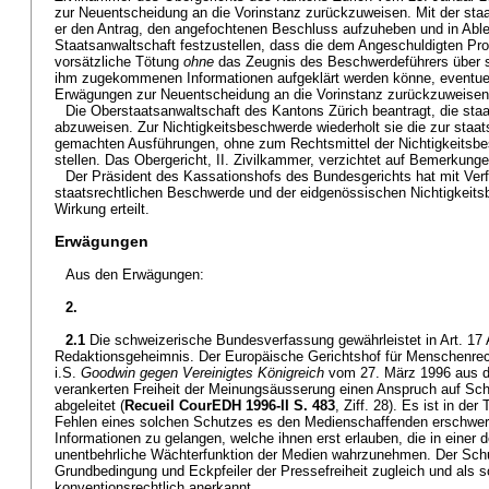
zur Neuentscheidung an die Vorinstanz zurückzuweisen. Mit der staa
er den Antrag, den angefochtenen Beschluss aufzuheben und in Ab
Staatsanwaltschaft festzustellen, dass die dem Angeschuldigten Prof
vorsätzliche Tötung
ohne
das Zeugnis des Beschwerdeführers über se
ihm zugekommenen Informationen aufgeklärt werden könne, eventuel
Erwägungen zur Neuentscheidung an die Vorinstanz zurückzuweisen
Die Oberstaatsanwaltschaft des Kantons Zürich beantragt, die sta
abzuweisen. Zur Nichtigkeitsbeschwerde wiederholt sie die zur staa
gemachten Ausführungen, ohne zum Rechtsmittel der Nichtigkeitsbe
stellen. Das Obergericht, II. Zivilkammer, verzichtet auf Bemerkunge
Der Präsident des Kassationshofs des Bundesgerichts hat mit Ve
staatsrechtlichen Beschwerde und der eidgenössischen Nichtigkeit
Wirkung erteilt.
Erwägungen
Aus den Erwägungen:
2.
2.1
Die schweizerische Bundesverfassung gewährleistet in Art. 17 
Redaktionsgeheimnis. Der Europäische Gerichtshof für Menschenrecht
i.S.
Goodwin gegen Vereinigtes Königreich
vom 27. März 1996 aus d
verankerten Freiheit der Meinungsäusserung einen Anspruch auf Schu
abgeleitet (
Recueil CourEDH 1996-II S. 483
, Ziff. 28). Es ist in de
Fehlen eines solchen Schutzes es den Medienschaffenden erschwere
Informationen zu gelangen, welche ihnen erst erlauben, die in einer
unentbehrliche Wächterfunktion der Medien wahrzunehmen. Der Schut
Grundbedingung und Eckpfeiler der Pressefreiheit zugleich und als 
konventionsrechtlich anerkannt.