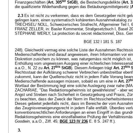
ter
Finanzgeschäften (
Art. 305
StGB
), die Bestechungsdelikte (
Art. 
die qualifizierte Widerhandlung gegen das Betäubungsmittelgesetz (
A
2.3
Es ist nicht zu verkennen, dass es dem Gesetzgeber nicht gelu
gelingen kann, einen systematisch kohärenten Ausnahmekatalog zu f
TRECHSEL/ NOLL, Schweizerisches Strafrecht, Allgemeiner Teil I, 6.
FRANZ ZELLER, in: Basler Kommentar, Strafgesetzbuch I, Basel 2
STÉPHANE WERLY, La protection du secret rédactionnel, Diss. Genf
BGE 132 I 181 S. 187
248). Gleichwohl vermag eine solche Liste der Ausnahmen Rechtssic
Medienschaffende sind darauf angewiesen, ihren Informanten vor ein
Diskretion zusichern zu können, was naturgemäss nicht möglich ist,
Enthüllung vom ungewissen Ausgang einer richterlichen Interessen
bis
bis
a.a.O., N. 22 zu
Art. 27
StGB
). Diesem Anliegen trägt
Art. 27
Rechtsstaat der Aufklärung schwerer Verbrechen unbestreitbar ebenf
zukommt, kann der Quellenschutz nicht in jedem Falle Vorrang bean
b
Medienschaffende aussagen müssen, sobald es um eine in
Art. 27
Wortlaut der Bestimmung legt eine solche Auslegung zwar nahe 
ZACHARIAE, "Das Redaktionsgeheimnis ist gewährleistet" - aber wod
Angst und Streben nach Sicherheit in Gesetzgebung und Praxis, Züric
zu beachten, dass der Zweck der Norm im Rechtssicherheitsinteress
Dieses gebietet jedenfalls nicht, dass im Bereiche der vom Ausnahm
das Zeugnisverweigerungsrecht in jedem Falle entfällt. Überdies ver
konventionsrechtlichen Anforderungen an einen Eingriff in das grund
Redaktionsgeheimnis eine einzelfallweise Prüfung der Verhältnismäs
Goodwin
, a.a.O., Ziff. 45;
BGE 123 IV 236
E. 8 S. 247 ff.).
3.