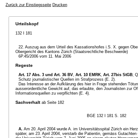
Zurück zur Einstiegsseite
Drucken
Urteilskopf
132 I 181
22. Auszug aus dem Urteil des Kassationshofes i.S. X. gegen Obe
Obergericht des Kantons Zürich (Staatsrechtliche Beschwerde)
6P.45/2006 vom 11. Mai 2006
Regeste
Art. 17 Abs. 3 und
Art. 36 BV
,
Art. 10 EMRK
,
Art. 27bis StGB
; Q
Schutz journalistischer Quellen im Strafprozess (E. 2).
Das Interesse an der Aufklärung des hier in Frage stehenden Tötun
ausserordentliche Gewicht auf, das erlaubte, den Journalisten zur O
Informationsquellen zu verpflichten (E. 4).
Sachverhalt
ab Seite 182
BGE 132 I 181 S. 182
A.
Am 20. April 2004 wurde A. im Universitätsspital Zürich ein Herz 
später, am 23. April 2004, verstarb die Patientin, gemäss Gutachten 