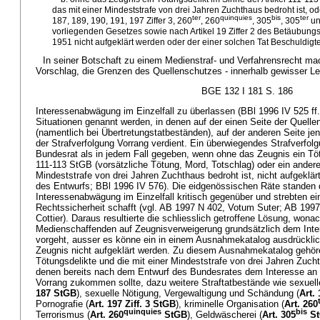
das mit einer Mindeststrafe von drei Jahren Zuchthaus bedroht ist, ode
ter
quinquies
bis
ter
187, 189, 190, 191, 197 Ziffer 3, 260
, 260
, 305
, 305
un
vorliegenden Gesetzes sowie nach Artikel 19 Ziffer 2 des Betäubung
1951 nicht aufgeklärt werden oder der einer solchen Tat Beschuldigte
In seiner Botschaft zu einem Medienstraf- und Verfahrensrecht m
Vorschlag, die Grenzen des Quellenschutzes - innerhalb gewisser Leit
BGE 132 I 181 S. 186
Interessenabwägung im Einzelfall zu überlassen (BBl 1996 IV 525 ff.)
Situationen genannt werden, in denen auf der einen Seite der Quelle
(namentlich bei Übertretungstatbeständen), auf der anderen Seite je
der Strafverfolgung Vorrang verdient. Ein überwiegendes Strafverfol
Bundesrat als in jedem Fall gegeben, wenn ohne das Zeugnis ein Tötu
111-113 StGB (vorsätzliche Tötung, Mord, Totschlag) oder ein andere
Mindeststrafe von drei Jahren Zuchthaus bedroht ist, nicht aufgeklär
des Entwurfs; BBl 1996 IV 576). Die eidgenössischen Räte standen 
Interessenabwägung im Einzelfall kritisch gegenüber und strebten e
Rechtssicherheit schafft (vgl. AB 1997 N 402, Votum Suter; AB 1997
Cottier). Daraus resultierte die schliesslich getroffene Lösung, wona
Medienschaffenden auf Zeugnisverweigerung grundsätzlich dem Inter
vorgeht, ausser es könne ein in einem Ausnahmekatalog ausdrücklic
Zeugnis nicht aufgeklärt werden. Zu diesem Ausnahmekatalog gehör
Tötungsdelikte und die mit einer Mindeststrafe von drei Jahren Zucht
denen bereits nach dem Entwurf des Bundesrates dem Interesse an d
Vorrang zukommen sollte, dazu weitere Straftatbestände wie sexuell
187 StGB
), sexuelle Nötigung, Vergewaltigung und Schändung (
Art.
Pornografie (
Art. 197 Ziff. 3 StGB
), kriminelle Organisation (
Art. 260
quinquies
bis
Terrorismus (
Art. 260
StGB
), Geldwäscherei (
Art. 305
St