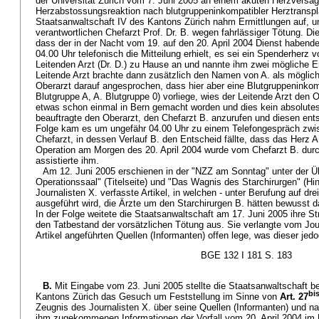
der Universität Zürich vom 7. Juni 2005 an einem akuten Herzversag
Herzabstossungsreaktion nach blutgruppeninkompatibler Herztranspla
Staatsanwaltschaft IV des Kantons Zürich nahm Ermittlungen auf, 
verantwortlichen Chefarzt Prof. Dr. B. wegen fahrlässiger Tötung. Di
dass der in der Nacht vom 19. auf den 20. April 2004 Dienst habende 
04.00 Uhr telefonisch die Mitteilung erhielt, es sei ein Spenderherz v
Leitenden Arzt (Dr. D.) zu Hause an und nannte ihm zwei mögliche E
Leitende Arzt brachte dann zusätzlich den Namen von A. als möglic
Oberarzt darauf angesprochen, dass hier aber eine Blutgruppeninkomp
Blutgruppe A, A. Blutgruppe 0) vorliege, wies der Leitende Arzt den 
etwas schon einmal in Bern gemacht worden und dies kein absolutes
beauftragte den Oberarzt, den Chefarzt B. anzurufen und diesen ents
Folge kam es um ungefähr 04.00 Uhr zu einem Telefongespräch zw
Chefarzt, in dessen Verlauf B. den Entscheid fällte, dass das Herz A
Operation am Morgen des 20. April 2004 wurde vom Chefarzt B. durch
assistierte ihm.
Am 12. Juni 2005 erschienen in der "NZZ am Sonntag" unter der Üb
Operationssaal" (Titelseite) und "Das Wagnis des Starchirurgen" (Hi
Journalisten X. verfasste Artikel, in welchen - unter Berufung auf drei
ausgeführt wird, die Ärzte um den Starchirurgen B. hätten bewusst d
In der Folge weitete die Staatsanwaltschaft am 17. Juni 2005 ihre S
den Tatbestand der vorsätzlichen Tötung aus. Sie verlangte vom Jour
Artikel angeführten Quellen (Informanten) offen lege, was dieser jed
BGE 132 I 181 S. 183
B.
Mit Eingabe vom 23. Juni 2005 stellte die Staatsanwaltschaft 
bi
Kantons Zürich das Gesuch um Feststellung im Sinne von
Art. 27
Zeugnis des Journalisten X. über seine Quellen (Informanten) und na
ihm zugekommenen Informationen der Vorfall vom 20. April 2004 im Un