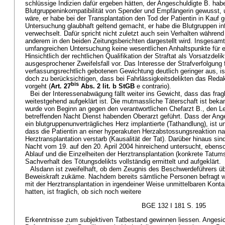
schlüssige Indizien dafür ergeben hätten, der Angeschuldigte B. hab
Blutgruppeninkompatibilität von Spender und Empfängerin gewusst, u
wäre, er habe bei der Transplantation den Tod der Patientin in Kauf 
Untersuchung glaubhaft geltend gemacht, er habe die Blutgruppen i
verwechselt. Dafür spricht nicht zuletzt auch sein Verhalten während
anderem in den beiden Zeitungsberichten dargestellt wird. Insgesamt
umfangreichen Untersuchung keine wesentlichen Anhaltspunkte für ei
Hinsichtlich der rechtlichen Qualifikation der Straftat als Vorsatzdelik
ausgesprochener Zweifelsfall vor. Das Interesse der Strafverfolgung f
verfassungsrechtlich gebotenen Gewichtung deutlich geringer aus, ist
doch zu berücksichtigen, dass bei Fahrlässigkeitsdelikten das Red
bis
vorgeht (
Art. 27
Abs. 2 lit. b StGB
e contrario).
Bei der Interessenabwägung fällt weiter ins Gewicht, dass das fragl
weitestgehend aufgeklärt ist. Die mutmassliche Täterschaft ist beka
wurde von Beginn an gegen den verantwortlichen Chefarzt B., den Le
betreffenden Nacht Dienst habenden Oberarzt geführt. Dass der Ange
ein blutgruppenunverträgliches Herz implantierte (Tathandlung), ist un
dass die Patientin an einer hyperakuten Herzabstossungsreaktion na
Herztransplantation verstarb (Kausalität der Tat). Darüber hinaus si
Nacht vom 19. auf den 20. April 2004 hinreichend untersucht, ebens
Ablauf und die Einzelheiten der Herztransplantation (konkrete Tatum
Sachverhalt des Tötungsdelikts vollständig ermittelt und aufgeklärt.
Alsdann ist zweifelhaft, ob dem Zeugnis des Beschwerdeführers 
Beweiskraft zukäme. Nachdem bereits sämtliche Personen befragt
mit der Herztransplantation in irgendeiner Weise unmittelbaren Kon
hatten, ist fraglich, ob sich noch weitere
BGE 132 I 181 S. 195
Erkenntnisse zum subjektiven Tatbestand gewinnen liessen. Angesic