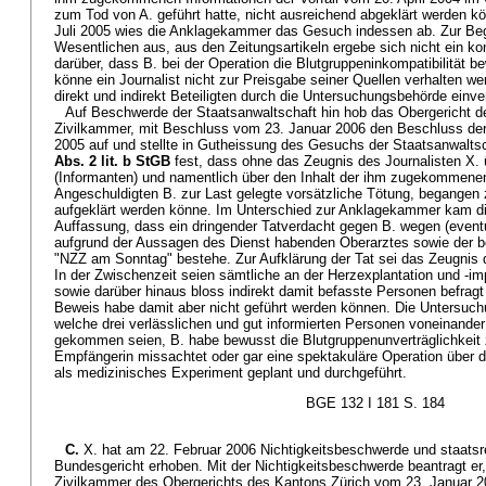
zum Tod von A. geführt hatte, nicht ausreichend abgeklärt werden 
Juli 2005 wies die Anklagekammer das Gesuch indessen ab. Zur Beg
Wesentlichen aus, aus den Zeitungsartikeln ergebe sich nicht ein k
darüber, dass B. bei der Operation die Blutgruppeninkompatibilität
könne ein Journalist nicht zur Preisgabe seiner Quellen verhalten we
direkt und indirekt Beteiligten durch die Untersuchungsbehörde ein
Auf Beschwerde der Staatsanwaltschaft hin hob das Obergericht de
Zivilkammer, mit Beschluss vom 23. Januar 2006 den Beschluss de
2005 auf und stellte in Gutheissung des Gesuchs der Staatsanwalts
Abs. 2 lit. b StGB
fest, dass ohne das Zeugnis des Journalisten X. 
(Informanten) und namentlich über den Inhalt der ihm zugekommene
Angeschuldigten B. zur Last gelegte vorsätzliche Tötung, begangen 
aufgeklärt werden könne. Im Unterschied zur Anklagekammer kam die
Auffassung, dass ein dringender Tatverdacht gegen B. wegen (eventu
aufgrund der Aussagen des Dienst habenden Oberarztes sowie der bei
"NZZ am Sonntag" bestehe. Zur Aufklärung der Tat sei das Zeugnis 
In der Zwischenzeit seien sämtliche an der Herzexplantation und -im
sowie darüber hinaus bloss indirekt damit befasste Personen befragt
Beweis habe damit aber nicht geführt werden können. Die Untersu
welche drei verlässlichen und gut informierten Personen voneinand
gekommen seien, B. habe bewusst die Blutgruppenunverträglichkeit
Empfängerin missachtet oder gar eine spektakuläre Operation über 
als medizinisches Experiment geplant und durchgeführt.
BGE 132 I 181 S. 184
C.
X. hat am 22. Februar 2006 Nichtigkeitsbeschwerde und staats
Bundesgericht erhoben. Mit der Nichtigkeitsbeschwerde beantragt er,
Zivilkammer des Obergerichts des Kantons Zürich vom 23. Januar 