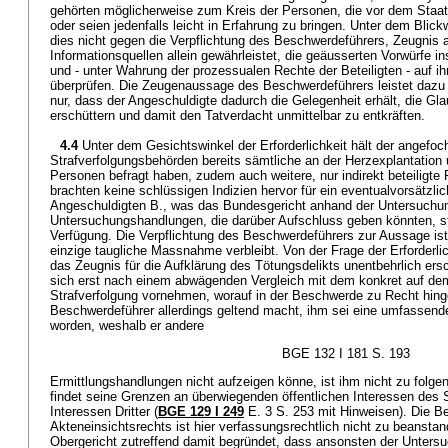
gehörten möglicherweise zum Kreis der Personen, die vor dem Staat
oder seien jedenfalls leicht in Erfahrung zu bringen. Unter dem Blickw
dies nicht gegen die Verpflichtung des Beschwerdeführers, Zeugnis
Informationsquellen allein gewährleistet, die geäusserten Vorwürfe in
und - unter Wahrung der prozessualen Rechte der Beteiligten - auf ih
überprüfen. Die Zeugenaussage des Beschwerdeführers leistet dazu 
nur, dass der Angeschuldigte dadurch die Gelegenheit erhält, die Gl
erschüttern und damit den Tatverdacht unmittelbar zu entkräften.
4.4
Unter dem Gesichtswinkel der Erforderlichkeit hält der angefoc
Strafverfolgungsbehörden bereits sämtliche an der Herzexplantation u
Personen befragt haben, zudem auch weitere, nur indirekt beteiligt
brachten keine schlüssigen Indizien hervor für ein eventualvorsätzl
Angeschuldigten B., was das Bundesgericht anhand der Untersuchun
Untersuchungshandlungen, die darüber Aufschluss geben könnten, s
Verfügung. Die Verpflichtung des Beschwerdeführers zur Aussage ist s
einzige taugliche Massnahme verbleibt. Von der Frage der Erforderlic
das Zeugnis für die Aufklärung des Tötungsdelikts unentbehrlich ersc
sich erst nach einem abwägenden Vergleich mit dem konkret auf dem
Strafverfolgung vornehmen, worauf in der Beschwerde zu Recht hing
Beschwerdeführer allerdings geltend macht, ihm sei eine umfassend
worden, weshalb er andere
BGE 132 I 181 S. 193
Ermittlungshandlungen nicht aufzeigen könne, ist ihm nicht zu folge
findet seine Grenzen an überwiegenden öffentlichen Interessen des
Interessen Dritter (
BGE 129 I 249
E. 3 S. 253 mit Hinweisen). Die 
Akteneinsichtsrechts ist hier verfassungsrechtlich nicht zu beansta
Obergericht zutreffend damit begründet, dass ansonsten der Unters