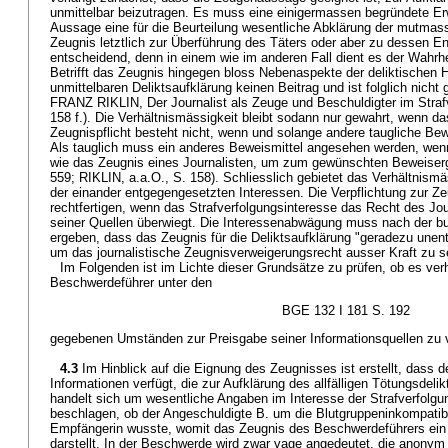
unmittelbar beizutragen. Es muss eine einigermassen begründete Er
Aussage eine für die Beurteilung wesentliche Abklärung der mutmassl
Zeugnis letztlich zur Überführung des Täters oder aber zu dessen Entl
entscheidend, denn in einem wie im anderen Fall dient es der Wahrhe
Betrifft das Zeugnis hingegen bloss Nebenaspekte der deliktischen H
unmittelbaren Deliktsaufklärung keinen Beitrag und ist folglich nicht
FRANZ RIKLIN, Der Journalist als Zeuge und Beschuldigter im Straf
158 f.). Die Verhältnismässigkeit bleibt sodann nur gewahrt, wenn das
Zeugnispflicht besteht nicht, wenn und solange andere taugliche Bew
Als tauglich muss ein anderes Beweismittel angesehen werden, wenn 
wie das Zeugnis eines Journalisten, um zum gewünschten Beweiserg
559; RIKLIN, a.a.O., S. 158). Schliesslich gebietet das Verhältnism
der einander entgegengesetzten Interessen. Die Verpflichtung zur Z
rechtfertigen, wenn das Strafverfolgungsinteresse das Recht des Jo
seiner Quellen überwiegt. Die Interessenabwägung muss nach der bu
ergeben, dass das Zeugnis für die Deliktsaufklärung "geradezu unentb
um das journalistische Zeugnisverweigerungsrecht ausser Kraft zu s
Im Folgenden ist im Lichte dieser Grundsätze zu prüfen, ob es ver
Beschwerdeführer unter den
BGE 132 I 181 S. 192
gegebenen Umständen zur Preisgabe seiner Informationsquellen zu v
4.3
Im Hinblick auf die Eignung des Zeugnisses ist erstellt, dass 
Informationen verfügt, die zur Aufklärung des allfälligen Tötungsdeli
handelt sich um wesentliche Angaben im Interesse der Strafverfolgun
beschlagen, ob der Angeschuldigte B. um die Blutgruppeninkompatib
Empfängerin wusste, womit das Zeugnis des Beschwerdeführers ein 
darstellt. In der Beschwerde wird zwar vage angedeutet, die anonym