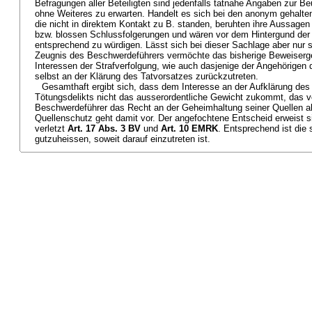
Befragungen aller Beteiligten sind jedenfalls tatnahe Angaben zur Beu
ohne Weiteres zu erwarten. Handelt es sich bei den anonym gehalt
die nicht in direktem Kontakt zu B. standen, beruhten ihre Aussage
bzw. blossen Schlussfolgerungen und wären vor dem Hintergund de
entsprechend zu würdigen. Lässt sich bei dieser Sachlage aber nur
Zeugnis des Beschwerdeführers vermöchte das bisherige Beweiserge
Interessen der Strafverfolgung, wie auch dasjenige der Angehörigen
selbst an der Klärung des Tatvorsatzes zurückzutreten.
Gesamthaft ergibt sich, dass dem Interesse an der Aufklärung des 
Tötungsdelikts nicht das ausserordentliche Gewicht zukommt, das 
Beschwerdeführer das Recht an der Geheimhaltung seiner Quellen 
Quellenschutz geht damit vor. Der angefochtene Entscheid erweist s
verletzt
Art. 17 Abs. 3 BV
und
Art. 10 EMRK
. Entsprechend ist die
gutzuheissen, soweit darauf einzutreten ist.