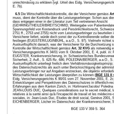
unrechtmässig zu erklären (vgl. Urteil des Eidg. Versicherungsgerich
E. 7b).
6.5
Die Wirtschaftlichkeitskontrolle, die der Versicherer gemäss
Ar
muss, dient der Kontrolle über die Leistungserbringer. Schon aus dies
dass entgegen einer in der Literatur zum Teil vertretenen Ansicht
(GEHRING/THEILER/BREITSCHMID, Weitergabe von Patientendaten
Spannungsfeld von Kostendruck und Persönlichkeitsrecht, Schweize
2751 ff., 2753 und 2755) nicht vom Leistungserbringer zu beurteilen
Versicherer liefert, würde doch sonst der zu Kontrollierende selber 
festlegen (EUGSTER/LUGINBÜHL, a.a.O., S. 97). Vielmehr richtet s
Auskunftspflicht danach, was der Versicherer für die Durchsetzung s
Kontrolle der Wirtschaftlichkeit gemäss
Art. 32 KVG
als notwendig er
Versicherungsgerichts K 34/01 vom 9. Oktober 2001, E. 4, publ. in:
EUGSTER, Krankenversicherung, in: Schweizerisches Bundesverwal
Sicherheit, 2. Aufl., S. 625 Rz. 686; POLEDNA/BERGER, a.a.O., S. 1
Auskunftspflicht unterliegt freilich dem Verhältnismässigkeitsprinzip
des Datenschutzrechts als auch unter Berücksichtigung der administ
Leistungserbringer nur auf Angaben erstrecken, die objektiv erforderl
Wirtschaftlichkeit der Leistungen überprüfen zu können (
BGE 131 II 
Eidg. Versicherungsgerichts K 90/01 vom 27. November 2001, E.
Entwicklungen und Perspektiven des Datenschutzes in öffentlich-re
Erfahrungen aus dem Kanton Zürich, in: Hürlimann/Jacobs/ Poledna [Hr
JEAN-LOUIS DUC, Quelques considérations sur le secret médical, l
relatives à la santé ainsi qu'à l'incapacité de travail et les médecin
sociales, in: Jean-Louis Duc, Etudes de droit social, Genève 2001,
EICHENBERGER, Löcher im Datenschutz der Krankenversicherer, S
BGE 133 V 359 S. 364