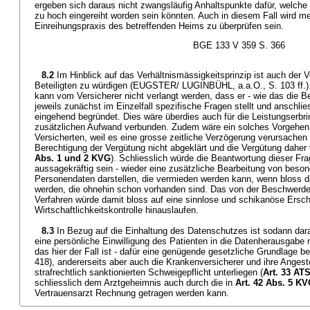
ergeben sich daraus nicht zwangsläufig Anhaltspunkte dafür, welche e
zu hoch eingereiht worden sein könnten. Auch in diesem Fall wird m
Einreihungspraxis des betreffenden Heims zu überprüfen sein.
BGE 133 V 359 S. 366
8.2
Im Hinblick auf das Verhältnismässigkeitsprinzip ist auch der 
Beteiligten zu würdigen (EUGSTER/ LUGINBÜHL, a.a.O., S. 103 ff.)
kann vom Versicherer nicht verlangt werden, dass er - wie das die B
jeweils zunächst im Einzelfall spezifische Fragen stellt und ansch
eingehend begründet. Dies wäre überdies auch für die Leistungserbri
zusätzlichen Aufwand verbunden. Zudem wäre ein solches Vorgehen 
Versicherten, weil es eine grosse zeitliche Verzögerung verursachen
Berechtigung der Vergütung nicht abgeklärt und die Vergütung daher
Abs. 1 und 2 KVG
). Schliesslich würde die Beantwortung dieser Frag
aussagekräftig sein - wieder eine zusätzliche Bearbeitung von beso
Personendaten darstellen, die vermieden werden kann, wenn bloss 
werden, die ohnehin schon vorhanden sind. Das von der Beschwerde
Verfahren würde damit bloss auf eine sinnlose und schikanöse Ersc
Wirtschaftlichkeitskontrolle hinauslaufen.
8.3
In Bezug auf die Einhaltung des Datenschutzes ist sodann dara
eine persönliche Einwilligung des Patienten in die Datenherausgabe ni
das hier der Fall ist - dafür eine genügende gesetzliche Grundlage be
418), andererseits aber auch die Krankenversicherer und ihre Angestel
strafrechtlich sanktionierten Schweigepflicht unterliegen (
Art. 33 AT
schliesslich dem Arztgeheimnis auch durch die in
Art. 42 Abs. 5 K
Vertrauensarzt Rechnung getragen werden kann.