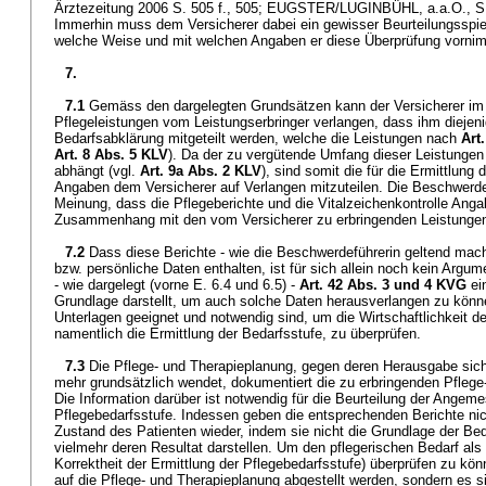
Ärztezeitung 2006 S. 505 f., 505; EUGSTER/LUGINBÜHL, a.a.O., S.
Immerhin muss dem Versicherer dabei ein gewisser Beurteilungsspi
welche Weise und mit welchen Angaben er diese Überprüfung vorni
7.
7.1
Gemäss den dargelegten Grundsätzen kann der Versicherer 
Pflegeleistungen vom Leistungserbringer verlangen, dass ihm diejen
Bedarfsabklärung mitgeteilt werden, welche die Leistungen nach
Art
Art. 8 Abs. 5 KLV
). Da der zu vergütende Umfang dieser Leistungen
abhängt (vgl.
Art. 9a Abs. 2 KLV
), sind somit die für die Ermittlung 
Angaben dem Versicherer auf Verlangen mitzuteilen. Die Beschwerdefü
Meinung, dass die Pflegeberichte und die Vitalzeichenkontrolle Anga
Zusammenhang mit den vom Versicherer zu erbringenden Leistungen
7.2
Dass diese Berichte - wie die Beschwerdeführerin geltend mac
bzw. persönliche Daten enthalten, ist für sich allein noch kein Argum
- wie dargelegt (vorne E. 6.4 und 6.5) -
Art. 42 Abs. 3 und 4 KVG
ei
Grundlage darstellt, um auch solche Daten herausverlangen zu könne
Unterlagen geeignet und notwendig sind, um die Wirtschaftlichkeit d
namentlich die Ermittlung der Bedarfsstufe, zu überprüfen.
7.3
Die Pflege- und Therapieplanung, gegen deren Herausgabe sich
mehr grundsätzlich wendet, dokumentiert die zu erbringenden Pfle
Die Information darüber ist notwendig für die Beurteilung der Angeme
Pflegebedarfsstufe. Indessen geben die entsprechenden Berichte nic
Zustand des Patienten wieder, indem sie nicht die Grundlage der Be
vielmehr deren Resultat darstellen. Um den pflegerischen Bedarf als
Korrektheit der Ermittlung der Pflegebedarfsstufe) überprüfen zu kön
auf die Pflege- und Therapieplanung abgestellt werden, sondern es 