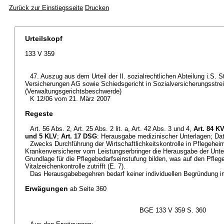
Zurück zur Einstiegsseite
Drucken
Urteilskopf
133 V 359
47. Auszug aus dem Urteil der II. sozialrechtlichen Abteilung i.S. 
Versicherungen AG sowie Schiedsgericht in Sozialversicherungsstrei
(Verwaltungsgerichtsbeschwerde)
K 12/06 vom 21. März 2007
Regeste
Art. 56 Abs. 2, Art. 25 Abs. 2 lit. a, Art. 42 Abs. 3 und 4,
Art. 84 K
und 5 KLV
;
Art. 17 DSG
: Herausgabe medizinischer Unterlagen; Da
Zwecks Durchführung der Wirtschaftlichkeitskontrolle in Pflegehei
Krankenversicherer vom Leistungserbringer die Herausgabe der Unte
Grundlage für die Pflegebedarfseinstufung bilden, was auf den Pflege
Vitalzeichenkontrolle zutrifft (E. 7).
Das Herausgabebegehren bedarf keiner individuellen Begründung im 
Erwägungen
ab Seite 360
BGE 133 V 359 S. 360