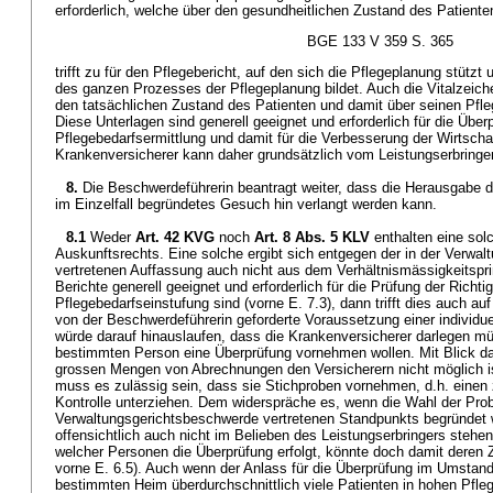
erforderlich, welche über den gesundheitlichen Zustand des Patient
BGE 133 V 359 S. 365
trifft zu für den Pflegebericht, auf den sich die Pflegeplanung stütz
des ganzen Prozesses der Pflegeplanung bildet. Auch die Vitalzeiche
den tatsächlichen Zustand des Patienten und damit über seinen Pfl
Diese Unterlagen sind generell geeignet und erforderlich für die Überp
Pflegebedarfsermittlung und damit für die Verbesserung der Wirtschaft
Krankenversicherer kann daher grundsätzlich vom Leistungserbringe
8.
Die Beschwerdeführerin beantragt weiter, dass die Herausgabe 
im Einzelfall begründetes Gesuch hin verlangt werden kann.
8.1
Weder
Art. 42 KVG
noch
Art. 8 Abs. 5 KLV
enthalten eine sol
Auskunftsrechts. Eine solche ergibt sich entgegen der in der Verwa
vertretenen Auffassung auch nicht aus dem Verhältnismässigkeitspr
Berichte generell geeignet und erforderlich für die Prüfung der Richtig
Pflegebedarfseinstufung sind (vorne E. 7.3), dann trifft dies auch auf
von der Beschwerdeführerin geforderte Voraussetzung einer individue
würde darauf hinauslaufen, dass die Krankenversicherer darlegen mü
bestimmten Person eine Überprüfung vornehmen wollen. Mit Blick da
grossen Mengen von Abrechnungen den Versicherern nicht möglich ist
muss es zulässig sein, dass sie Stichproben vornehmen, d.h. einen z
Kontrolle unterziehen. Dem widerspräche es, wenn die Wahl der Prob
Verwaltungsgerichtsbeschwerde vertretenen Standpunkts begründet
offensichtlich auch nicht im Belieben des Leistungserbringers stehe
welcher Personen die Überprüfung erfolgt, könnte doch damit deren Z
vorne E. 6.5). Auch wenn der Anlass für die Überprüfung im Umstand
bestimmten Heim überdurchschnittlich viele Patienten in hohen Pfleg