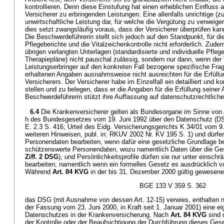
kontrollieren. Denn diese Einstufung hat einen erheblichen Einfluss 
Versicherer zu erbringenden Leistungen: Eine allenfalls unrichtige (zu
unwirtschaftliche Leistung dar, für welche die Vergütung zu verweigern
dies setzt zwangsläufig voraus, dass der Versicherer überprüfen kann,
Die Beschwerdeführerin stellt sich jedoch auf den Standpunkt, für di
Pflegeberichte und die Vitalzeichenkontrolle nicht erforderlich. Zud
übrigen verlangten Unterlagen (standardisierte und individuelle Pfleg
Therapiepläne) nicht pauschal zulässig, sondern nur dann, wenn der
Leistungserbringer auf den konkreten Fall bezogene spezifische Frag
erhaltenen Angaben ausnahmsweise nicht ausreichten für die Erfüll
Versicherers. Der Versicherer habe im Einzelfall ein detailliert und
stellen und zu belegen, dass er die Angaben für die Erfüllung seiner
Beschwerdeführerin stützt ihre Auffassung auf datenschutzrechtlich
6.4
Die Krankenversicherer gelten als Bundesorgane im Sinne von Art.
h des Bundesgesetzes vom 19. Juni 1992 über den Datenschutz (D
E. 2.3 S. 416; Urteil des Eidg. Versicherungsgerichts K 34/01 vom 9
weiteren Hinweisen, publ. in: RKUV 2002 Nr. KV 195 S. 1) und dür
Personendaten bearbeiten, wenn dafür eine gesetzliche Grundlage b
schützenswerte Personendaten, wozu namentlich Daten über die Ges
Ziff. 2 DSG
), und Persönlichkeitsprofile dürfen sie nur unter einsc
bearbeiten, namentlich wenn ein formelles Gesetz es ausdrücklich vo
Während
Art. 84 KVG
in der bis 31. Dezember 2000 gültig gewesene
BGE 133 V 359 S. 362
das DSG (mit Ausnahme von dessen Art. 12-15) verwies, enthalten 
der Fassung vom 23. Juni 2000, in Kraft seit 1. Januar 2001) eine 
Datenschutzes in der Krankenversicherung. Nach
Art. 84 KVG
sind 
der Kontrolle oder der Beaufsichtigung der Durchführung dieses Ge