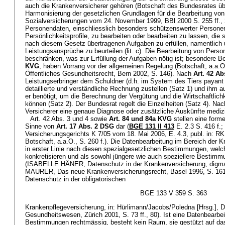
auch die Krankenversicherer gehören (Botschaft des Bundesrates ü
Harmonisierung der gesetzlichen Grundlagen für die Bearbeitung vo
Sozialversicherungen vom 24. November 1999, BBl 2000 S. 255 ff., 2
Personendaten, einschliesslich besonders schützenswerter Persone
Persönlichkeitsprofile, zu bearbeiten oder bearbeiten zu lassen, die 
nach diesem Gesetz übertragenen Aufgaben zu erfüllen, namentlich
Leistungsansprüche zu beurteilen (lit. c). Die Bearbeitung von Pers
beschränken, was zur Erfüllung der Aufgaben nötig ist; besondere
KVG
, haben Vorrang vor der allgemeinen Regelung (Botschaft, a
Öffentliches Gesundheitsrecht, Bern 2002, S. 146). Nach
Art. 42 A
Leistungserbringer dem Schuldner (d.h. im System des Tiers payant
detaillierte und verständliche Rechnung zustellen (Satz 1) und ihm 
er benötigt, um die Berechnung der Vergütung und die Wirtschaftlichk
können (Satz 2). Der Bundesrat regelt die Einzelheiten (Satz 4). Na
Versicherer eine genaue Diagnose oder zusätzliche Auskünfte medizi
Art. 42 Abs. 3 und 4 sowie
Art. 84 und 84a KVG
stellen eine form
Sinne von
Art. 17 Abs. 2 DSG
dar (
BGE 131 II 413
E. 2.3 S. 416 f.; 
Versicherungsgerichts K 7/05 vom 18. Mai 2006, E. 4.3, publ. in: R
Botschaft, a.a.O., S. 260 f.). Die Datenbearbeitung im Bereich der K
in erster Linie nach diesen spezialgesetzlichen Bestimmungen, wel
konkretisieren und als sowohl jüngere wie auch speziellere Besti
(ISABELLE HÄNER, Datenschutz in der Krankenversicherung, digma
MAURER, Das neue Krankenversicherungsrecht, Basel 1996, S. 
Datenschutz in der obligatorischen
BGE 133 V 359 S. 363
Krankenpflegeversicherung, in: Hürlimann/Jacobs/Poledna [Hrsg.], 
Gesundheitswesen, Zürich 2001, S. 73 ff., 80). Ist eine Datenbearbe
Bestimmungen rechtmässig, besteht kein Raum, sie gestützt auf da