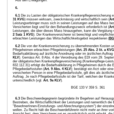
Aus den Erwägungen:
6.
6.1
Die zu Lasten der obligatorischen Krankenpflegeversicherung e
31 KVG
) müssen wirksam, zweckmässig und wirtschaftlich sein (
Ar
Leistungserbringer muss sich in seinen Leistungen auf das Mass be
Versicherten liegt und für den Behandlungszweck erforderlich ist (
Ar
Leistungen, die über dieses Mass hinausgehen, kann die Vergütung 
2 Satz 1 KVG
). Der Krankenversicherer ist berechtigt und verpflichte
erbrachten Leistungen das Wirtschaftlichkeitsgebot respektieren (
BG
6.2
Die von der Krankenversicherung zu übernehmenden Kosten um
Pflegeheimen erbrachten Pflegeleistungen (
Art. 25 Abs. 2 lit. a KVG
Bedarfsabklärung auf ärztliche Anordnung oder im ärztlichen Auftrag 
KLV
). Gemäss Art. 8 Abs. 4 der Verordnung des EDI vom 29. Septe
der obligatorischen Krankenpflegeversicherung (Krankenpflege-Leis
832.112.31) erfolgt die Bedarfsabklärung in Pflegeheimen durch die 
Pflegebedarfsstufen (
Art. 9 Abs. 4 KLV
); bestätigt ein Arzt oder ein
versicherten Person in eine Pflegebedarfsstufe, gilt dies als ärztlich
Auftrag. Je nach Pflegebedarfsstufe ist der Tarif, welchen der Krank
unterschiedlich (vgl.
Art. 9a KLV
).
BGE 133 V 359 S. 361
6.3
Die Beschwerdegegnerin begründete ihr Begehren auf Herausg
Bestreben, die Wirtschaftlichkeit der Leistungen und namentlich d
"BewohnerInnen-Einstufungs- und Abrechnungssystem") der einzelne
wollen. Zu Recht hält die Beschwerdeführerin nicht mehr an ihrer vor
Ansicht fest, dem Versicherer sei es grundsätzlich nicht erlaubt, d