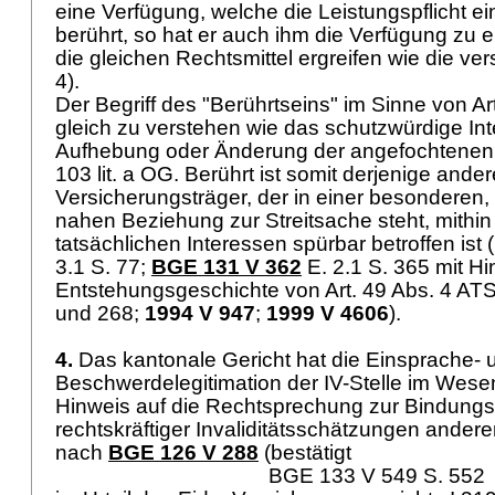
eine Verfügung, welche die Leistungspflicht e
berührt, so hat er auch ihm die Verfügung zu e
die gleichen Rechtsmittel ergreifen wie die ve
4).
Der Begriff des "Berührtseins" im Sinne von
Ar
gleich zu verstehen wie das schutzwürdige Int
Aufhebung oder Änderung der angefochtenen
103 lit. a OG
. Berührt ist somit derjenige ander
Versicherungsträger, der in einer besonderen
nahen Beziehung zur Streitsache steht, mithin 
tatsächlichen Interessen spürbar betroffen ist 
3.1 S. 77;
BGE 131 V 362
E. 2.1 S. 365 mit Hi
Entstehungsgeschichte von
Art. 49 Abs. 4 AT
und 268;
1994 V 947
;
1999 V 4606
).
4.
Das kantonale Gericht hat die Einsprache- 
Beschwerdelegitimation der IV-Stelle im Wesen
Hinweis auf die Rechtsprechung zur Bindung
rechtskräftiger Invaliditätsschätzungen ander
nach
BGE 126 V 288
(bestätigt
BGE 133 V 549 S. 552