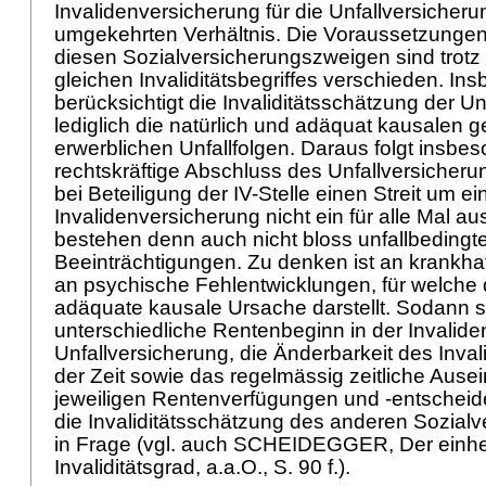
Invalidenversicherung für die Unfallversicheru
umgekehrten Verhältnis. Die Voraussetzungen 
diesen Sozialversicherungszweigen sind trotz
gleichen Invaliditätsbegriffes verschieden. In
berücksichtigt die Invaliditätsschätzung der U
lediglich die natürlich und adäquat kausalen 
erwerblichen Unfallfolgen. Daraus folgt insbe
rechtskräftige Abschluss des Unfallversicher
bei Beteiligung der IV-Stelle einen Streit um e
Invalidenversicherung nicht ein für alle Mal au
bestehen denn auch nicht bloss unfallbedingt
Beeinträchtigungen. Zu denken ist an krankha
an psychische Fehlentwicklungen, für welche d
adäquate kausale Ursache darstellt. Sodann s
unterschiedliche Rentenbeginn in der Invalid
Unfallversicherung, die Änderbarkeit des Inval
der Zeit sowie das regelmässig zeitliche Ausei
jeweiligen Rentenverfügungen und -entscheid
die Invaliditätsschätzung des anderen Sozialv
in Frage (vgl. auch SCHEIDEGGER, Der einhei
Invaliditätsgrad, a.a.O., S. 90 f.).