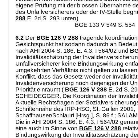
eigene Prüfung mit der blossen Übernahme des
des Unfallversicherers oder der IV-Stelle beg
288
E. 2d S. 293 unten).
BGE 133 V 549 S. 554
6.2
Der
BGE 126 V 288
tragende koordination
Gesichtspunkt hat sodann dadurch an Bedeut
nach AHI 2004 S. 186, E. 4.3, I 564/02 und
BG
Invaliditätsschätzung der Invalidenversicher
Unfallversicherer keine Bindungswirkung entfa
umgekehrten Verhältnis nicht gelten zu lassen
Konflikt, dass das Gesetz weder der Invalidi
Invalidenversicherung noch derjenigen der Un
Priorität einräumt (
BGE 126 V 288
E. 2d S. 2
SCHEIDEGGER, Die Koordination der Invalidit
Aktuelle Rechtsfragen der Sozialversicherungs
Schriftenreihe des IRP-HSG, St. Gallen 2001,
Schaffhauser/Schlauri [Hrsg.], S. 86 f.; SALA
Die in AHI 2004 S. 186, E. 4.3, I 564/02 gen
eine auch im Sinne von
BGE 126 V 288
relativ
Bindungswirkung der Invaliditätsschätzung de