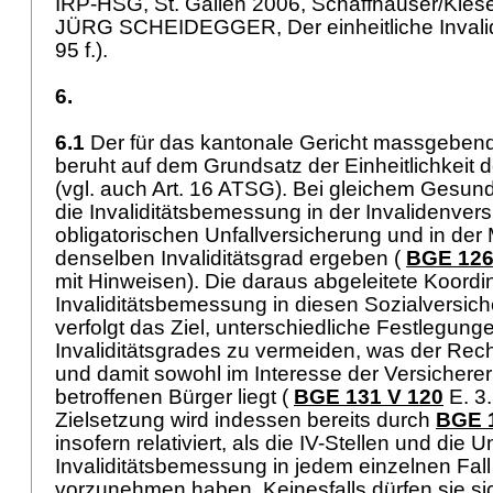
IRP-HSG, St. Gallen 2006, Schaffhauser/Kieser
JÜRG SCHEIDEGGER, Der einheitliche Invalidi
95 f.).
6.
6.1
Der für das kantonale Gericht massgebe
beruht auf dem Grundsatz der Einheitlichkeit de
(vgl. auch
Art. 16 ATSG
). Bei gleichem Gesund
die Invaliditätsbemessung in der Invalidenvers
obligatorischen Unfallversicherung und in der 
denselben Invaliditätsgrad ergeben (
BGE 126
mit Hinweisen). Die daraus abgeleitete Koordi
Invaliditätsbemessung in diesen Sozialversi
verfolgt das Ziel, unterschiedliche Festlegung
Invaliditätsgrades zu vermeiden, was der Rech
und damit sowohl im Interesse der Versicherer
betroffenen Bürger liegt (
BGE 131 V 120
E. 3.
Zielsetzung wird indessen bereits durch
BGE 
insofern relativiert, als die IV-Stellen und die U
Invaliditätsbemessung in jedem einzelnen Fall
vorzunehmen haben. Keinesfalls dürfen sie si