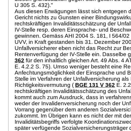
U 305 S. 432)."
Aus diesen Erwägungen lässt sich entgegen 
Gericht nichts zu Gunsten einer Bindungswirk
rechtskräftigen Invaliditätsschätzung der Unfal
IV-Stelle resp. deren Einsprache- und Beschw
gewinnen. Gemäss AHI 2004 S. 181, I 564/02
UVV
, in Kraft gestanden bis 31. Dezember 20
Unfallversicherer eben nicht das Recht zur B
Rentenverfügung der IV-Stelle ein. Dasselbe gi
362
für den inhaltlich gleichen
Art. 49 Abs. 4 
E. 4.2.2 S. 75). Umso weniger besteht eine Re
Anfechtungsmöglichkeit der Einsprache und B
Stelle im Verfahren der Unfallversicherung als 
Richtigkeitsvermutung (
BGE 131 V 362
E. 2.2
rechtskräftigen Invaliditätsschätzung des Unfal
kommt auch zum Ausdruck, dass in verfahrensr
weder der Invalidenversicherung noch der Unf
Vorrang gegenüber dem anderen Sozialversi
zukommt. Im Übrigen kann es nicht der mit der 
Invaliditätsbegriffs verfolgte Koordinationszwe
später verfügende Sozialversicherungsträger