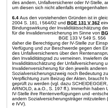
des andern, Unfallversicherer oder IV-Stelle, 
um diesen sich nicht allenfalls entgegenhalte
6.4
Aus den vorstehenden Gründen ist in gleic
2004 S. 181, I 564/02 und
BGE 131 V 362
ein
Bindungswirkung der Invaliditätsschätzung de
für die Invalidenversicherung im Sinne von
BG
BGE 133 V 549 S. 556
daher die Berechtigung der IV-Stelle zur Eins
Verfügung und zur Beschwerde gegen den Ei
des Unfallversicherers über den Rentenanspr
den Invaliditätsgrad zu verneinen. Inwiefern de
Invaliditätsschätzung der Unfallversicherung 
Invalidenversicherung für den jeweils anderen
Sozialversicherungszweig noch Bedeutung zu
Verpflichtung zum Beizug der Akten, braucht hi
geprüft zu werden (vgl. dazu SCHEIDEGGER, a.
ARNOLD, a.a.O., S. 197 ff.). Immerhin haben U
IV-Stelle ihre Rentenverfügungen und -entsch
andern Sozialversicherungsträger mitzuteilen 
e IVV
).