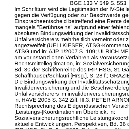
BGE 133 V 549 S. 553
Im Schrifttum wird die Legitimation der IV-Stel
gegen die Verfügung oder zur Beschwerde g
Einspracheentscheid betreffend eine Rente de
mangels "Berührtseins" aufgrund einer fehlend
absoluten Bindungswirkung der Invaliditätssc
Unfallversicherers mehrheitlich verneint oder
angezweifelt (UELI KIESER, ATSG-Kommentar,
ATSG
und in: AJP 1/2007 S. 109; ULRICH ME
am vorinstanzlichen Verfahren als Voraussetz
Rechtsmittellegitimation, in: Sozialversicher
Bd. 30 der Schriftenreihe des IRP-HSG, St. Ga
Schaffhauser/Schlauri [Hrsg.], S. 28 f.; GR
Die Bindungswirkung der Invaliditätsschätzun
Invalidenversicherung und die Beschwerdelegi
Unfallversicherers im invalidenversicherungsr
in: HAVE 2005 S. 342 Ziff. III.3; PETER ARNO
Rechtsprechung des Eidgenössischen Versich
[Leistungs-]Koordination im Überblick, in:
Sozialversicherungsrechtliche Leistungskoord
aktuelle Entwicklungen, Perspektiven, Bd. 36 