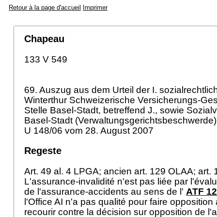
Retour à la page d'accueil
Imprimer
Chapeau
133 V 549
69. Auszug aus dem Urteil der I. sozialrechtlic
Winterthur Schweizerische Versicherungs-Gese
Stelle Basel-Stadt, betreffend J., sowie Sozia
Basel-Stadt (Verwaltungsgerichtsbeschwerde)
U 148/06 vom 28. August 2007
Regeste
Art. 49 al. 4 LPGA
; ancien
art. 129 OLAA
;
art.
L'assurance-invalidité n'est pas liée par l'évalua
de l'assurance-accidents au sens de l'
ATF 12
l'Office AI n'a pas qualité pour faire opposition
recourir contre la décision sur opposition de l