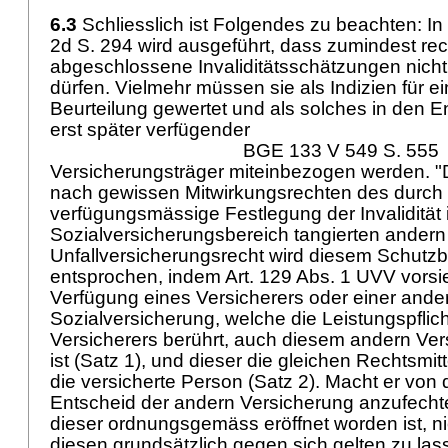
6.3
Schliesslich ist Folgendes zu beachten: In
2d S. 294 wird ausgeführt, dass zumindest rec
abgeschlossene Invaliditätsschätzungen nicht
dürfen. Vielmehr müssen sie als Indizien für e
Beurteilung gewertet und als solches in den 
erst später verfügender
BGE 133 V 549 S. 555
Versicherungsträger miteinbezogen werden. "
nach gewissen Mitwirkungsrechten des durch 
verfügungsmässige Festlegung der Invalidität
Sozialversicherungsbereich tangierten andern
Unfallversicherungsrecht wird diesem Schutzb
entsprochen, indem
Art. 129 Abs. 1 UVV
vorsie
Verfügung eines Versicherers oder einer ande
Sozialversicherung, welche die Leistungspflic
Versicherers berührt, auch diesem andern Vers
ist (Satz 1), und dieser die gleichen Rechtsmit
die versicherte Person (Satz 2). Macht er von 
Entscheid der andern Versicherung anzufech
dieser ordnungsgemäss eröffnet worden ist, ni
diesen grundsätzlich gegen sich gelten zu la