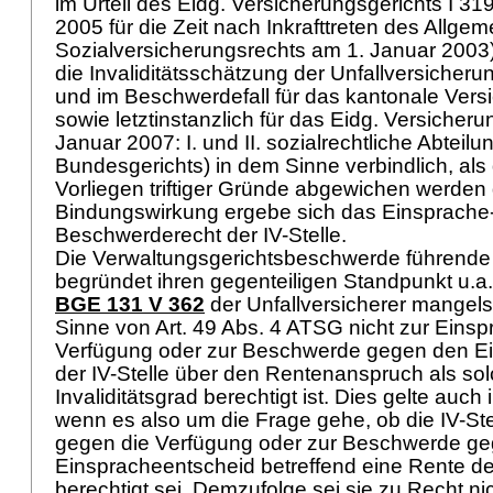
im Urteil des Eidg. Versicherungsgerichts I 31
2005 für die Zeit nach Inkrafttreten des Allgem
Sozialversicherungsrechts am 1. Januar 2003)
die Invaliditätsschätzung der Unfallversicherun
und im Beschwerdefall für das kantonale Vers
sowie letztinstanzlich für das Eidg. Versicherun
Januar 2007: I. und II. sozialrechtliche Abteilu
Bundesgerichts) in dem Sinne verbindlich, als
Vorliegen triftiger Gründe abgewichen werden 
Bindungswirkung ergebe sich das Einsprache
Beschwerderecht der IV-Stelle.
Die Verwaltungsgerichtsbeschwerde führende 
begründet ihren gegenteiligen Standpunkt u.a.
BGE 131 V 362
der Unfallversicherer mangels
Sinne von
Art. 49 Abs. 4 ATSG
nicht zur Einsp
Verfügung oder zur Beschwerde gegen den E
der IV-Stelle über den Rentenanspruch als so
Invaliditätsgrad berechtigt ist. Dies gelte auc
wenn es also um die Frage gehe, ob die IV-Ste
gegen die Verfügung oder zur Beschwerde g
Einspracheentscheid betreffend eine Rente de
berechtigt sei. Demzufolge sei sie zu Recht nic