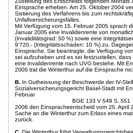
Zustellung des Entscheids folgenden Monats a
Einsprache erheben. Am 25. Oktober 2004 verfü
Sistierung des Verfahrens bis zum rechtskräft
Unfallversicherungsfalles.
Mit Verfügung vom 15. Februar 2005 sprach die
Januar 2005 eine Invalidenrente von monatlich
(Invaliditätsgrad: 50 %) sowie eine Integritäts
9'720.- (Integritätsschaden: 10 %) zu. Dagegen
Einsprache. Sie beantragte, die Verfügung vo
sei aufzuheben und es sei festzustellen, dass
eine Invalidenrente nach UVG bestehe. Mit En
2005 trat die Winterthur auf die Einsprache nic
B.
In Gutheissung der Beschwerde der IV-Stel
Sozialversicherungsgericht Basel-Stadt mit E
Februar
BGE 133 V 549 S. 551
2006 den Einspracheentscheid vom 25. April 
Sache an die Winterthur zum Erlass eines mat
zurück.
C.
Die Winterthur führt Verwaltungsgerichtsb