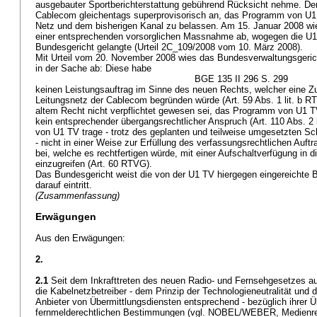
ausgebauter Sportberichterstattung gebührend Rücksicht nehme. Der I
Cablecom gleichentags superprovisorisch an, das Programm von U1
Netz und dem bisherigen Kanal zu belassen. Am 15. Januar 2008 wi
einer entsprechenden vorsorglichen Massnahme ab, wogegen die U1 
Bundesgericht gelangte (Urteil 2C_109/2008 vom 10. März 2008).
Mit Urteil vom 20. November 2008 wies das Bundesverwaltungsgeri
in der Sache ab: Diese habe
BGE 135 II 296 S. 299
keinen Leistungsauftrag im Sinne des neuen Rechts, welcher eine 
Leitungsnetz der Cablecom begründen würde (
Art. 59 Abs. 1 lit. b 
altem Recht nicht verpflichtet gewesen sei, das Programm von U1 T
kein entsprechender übergangsrechtlicher Anspruch (
Art. 110 Abs. 2
von U1 TV trage - trotz des geplanten und teilweise umgesetzten S
- nicht in einer Weise zur Erfüllung des verfassungsrechtlichen Auf
bei, welche es rechtfertigen würde, mit einer Aufschaltverfügung in d
einzugreifen (
Art. 60 RTVG
).
Das Bundesgericht weist die von der U1 TV hiergegen eingereichte 
darauf eintritt.
(Zusammenfassung)
Erwägungen
Aus den Erwägungen:
2.
2.1
Seit dem Inkrafttreten des neuen Radio- und Fernsehgesetzes auf
die Kabelnetzbetreiber - dem Prinzip der Technologieneutralität und 
Anbieter von Übermittlungsdiensten entsprechend - bezüglich ihrer 
fernmelderechtlichen Bestimmungen (vgl. NOBEL/WEBER, Medienrecht