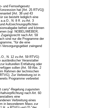
io- und Fernsehgesetz
Konzession hat [
Art. 25 RTVG
])
nanteil [
Art. 38 und 43
r sie besteht lediglich eine
.a.O., N. 8 ff. zu
Art. 3
 und Aufzeichnungspflichten
ssionsabgabe befreit und können
fnehmen (vgl. NOBEL/WEBER,
m
Zugangsrecht
nach
Art. 59
ach sind nur die Programme der
gramme, "für die eine
gen Versorgungsgebiet zwingend
.O., N. 12 zu
Art. 59 RTVG
)
 ausländischer Veranstalter
ur kulturellen Entfaltung oder
erfügen sollen (
Art. 59 Abs. 2
e im Rahmen der technischen
3 RTVG
). Zur Verbreitung ist in
bereits Programme verbreitet
t carry"-Regelung zugunsten
haltverpflichtung
nach
Art. 60
nstalters eine
undenen Verbreitung eines
amm in besonderem Mass zur
 1 lit. a RTVG
) und (2) "der