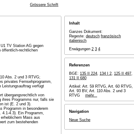
Grössere Schrift
Inhalt
Ganzes Dokument:
Regeste:
deutsch
französisch
italienisch
.S. U1 TV Station AG gegen
Erwägungen
2
3
4
fentlich-rechtlichen
Referenzen
BGE:
135 II 224
,
134 I 2
,
125 II 497
,
 110 Abs. 2 und 3 RTVG
;
131 II 680
rtes privates Fernsehprogramm,
 Leistungsauftrag verfügt
Artikel: Art. 59 RTVG, Art. 60 RTVG,
Art. 93 BV,
Art. 110 Abs. 2 und 3
ert übergangsrechtlich von
RTVG
mehr...
ihres Programms nur, falls sie
 ist (E. 2 und 3).
das Programm in besonderem
Navigation
. 4.1-4.3). Ein Programm,
in erheblichem Mass aus
Neue Suche
hrwert zum bestehenden