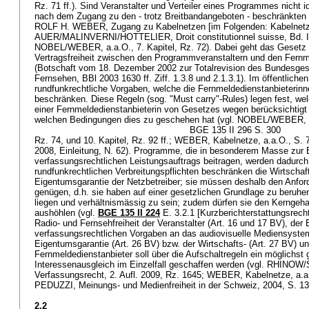
Rz. 71 ff.). Sind Veranstalter und Verteiler eines Programmes nicht id
nach dem Zugang zu den - trotz Breitbandangeboten - beschränkten V
ROLF H. WEBER, Zugang zu Kabelnetzen [im Folgenden: Kabelnetze],
AUER/MALINVERNI/HOTTELIER, Droit constitutionnel suisse, Bd. II,
NOBEL/WEBER, a.a.O., 7. Kapitel, Rz. 72). Dabei geht das Gesetz
Vertragsfreiheit zwischen den Programmveranstaltern und den Fernm
(Botschaft vom 18. Dezember 2002 zur Totalrevision des Bundesges
Fernsehen, BBl 2003 1630 ff. Ziff. 1.3.8 und 2.1.3.1). Im öffentlich
rundfunkrechtliche Vorgaben, welche die Fernmeldedienstanbieterin
beschränken. Diese Regeln (sog. "Must carry"-Rules) legen fest, w
einer Fernmeldedienstanbieterin von Gesetzes wegen berücksichtig
welchen Bedingungen dies zu geschehen hat (vgl. NOBEL/WEBER, a.
BGE 135 II 296 S. 300
Rz. 74, und 10. Kapitel, Rz. 92 ff.; WEBER, Kabelnetze, a.a.O., S. 7
2008, Einleitung, N. 62). Programme, die in besonderem Masse zur E
verfassungsrechtlichen Leistungsauftrags beitragen, werden dadurch g
rundfunkrechtlichen Verbreitungspflichten beschränken die Wirtschaft
Eigentumsgarantie der Netzbetreiber; sie müssen deshalb den Anfo
genügen, d.h. sie haben auf einer gesetzlichen Grundlage zu beruhen
liegen und verhältnismässig zu sein; zudem dürfen sie den Kerngeha
aushöhlen (vgl.
BGE 135 II 224
E. 3.2.1 [Kurzberichterstattungsrech
Radio- und Fernsehfreiheit der Veranstalter (
Art. 16 und 17 BV
), der 
verfassungsrechtlichen Vorgaben an das audiovisuelle Mediensyste
Eigentumsgarantie (
Art. 26 BV
) bzw. der Wirtschafts- (
Art. 27 BV
) u
Fernmeldedienstanbieter soll über die Aufschaltregeln ein möglichst
Interessenausgleich im Einzelfall geschaffen werden (vgl. RHINO
Verfassungsrecht, 2. Aufl. 2009, Rz. 1645; WEBER, Kabelnetze, a.
PEDUZZI, Meinungs- und Medienfreiheit in der Schweiz, 2004, S. 132
2.2