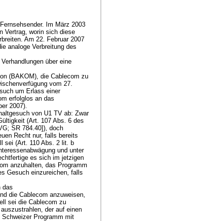
n Fernsehsender. Im März 2003
Vertrag, worin sich diese
rbreiten. Am 22. Februar 2007
die analoge Verbreitung des
, Verhandlungen über eine
ion (BAKOM), die Cablecom zu
Zwischenverfügung vom 27.
such um Erlass einer
m erfolglos an das
ber 2007).
altgesuch von U1 TV ab: Zwar
ültigkeit (Art. 107 Abs. 6 des
G; SR 784.40]), doch
en Recht nur, falls bereits
l sei (
Art. 110 Abs. 2 lit. b
Interessenabwägung und unter
chtfertige es sich im jetzigen
com anzuhalten, das Programm
es Gesuch einzureichen, falls
n das
nd die Cablecom anzuweisen,
ell sei die Cablecom zu
auszustrahlen, der auf einen
em Schweizer Programm mit