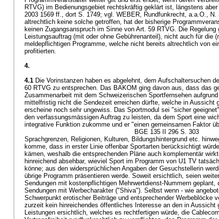
RTVG
) im Bedienungsgebiet rechtskräftig geklärt ist, längstens aber
2003 1569 ff., dort S. 1749; vgl. WEBER, Rundfunkrecht, a.a.O., N.
altrechtlich keine solche getroffen, hat der bisherige Programmvera
keinen Zugangsanspruch im Sinne von
Art. 59 RTVG
. Die Regelung 
Leistungsauftrag (mit oder ohne Gebührenanteil), nicht auch für die (n
meldepflichtigen Programme, welche nicht bereits altrechtlich von e
profitierten.
4.
4.1
Die Vorinstanzen haben es abgelehnt, dem Aufschaltersuchen d
60 RTVG
zu entsprechen. Das BAKOM ging davon aus, dass das ge
Zusammenarbeit mit dem Schweizerischen Sportfernsehen aufgrund d
mittelfristig nicht die Sendezeit erreichen dürfte, welche in Aussicht 
erscheine noch sehr ungewiss. Das Sportmodul sei "sicher geeignet
den verfassungsmässigen Auftrag zu leisten, da dem Sport eine wich
integrative Funktion zukomme und er "einen gemeinsamen Faktor üb
BGE 135 II 296 S. 303
Sprachgrenzen, Religionen, Kulturen, Bildungshintergrund etc. hinwe
komme, dass in erster Linie offenbar Sportarten berücksichtigt würd
kämen, weshalb die entsprechenden Pläne auch komplementär wirkten
hinreichend absehbar, wieviel Sport im Programm von U1 TV tatsäch
könne; aus den widersprüchlichen Angaben der Gesuchstellerin werde
übrige Programm präsentieren werde. Soweit ersichtlich, seien weiterh
Sendungen mit kostenpflichtigen Mehrwertdienst-Nummern geplant,
Sendungen mit Werbecharakter ("Shiva"). Selbst wenn - wie angebote
Schwerpunkt erotischer Beiträge und entsprechender Werbeblöcke ve
zurzeit kein hinreichendes öffentliches Interesse an den in Aussicht 
Leistungen ersichtlich, welches es rechtfertigen würde, die Cablecom