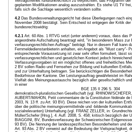
Vertragsfreiheit rundfunkrechtlich zu verpflichten, das Programm de
geplanten Modifikationen analog auszustrahlen. Es stehe U1 TV frei
falls sich die Sachlage wesentlich verändern sollte.
4.2
Das Bundesverwaltungsgericht hat diese Überlegungen nach ein
November 2008 bestätigt. Sein Entscheid ist entgegen der Kritik der
bundesrechtswidrig:
4.2.1
Art. 60 Abs. 1 RTVG
setzt (unter anderem) voraus, dass das 
angeordnete Aufschaltung beantragt wird, "in besonderem Mass zur 
verfassungsrechtlichen Auftrags" beiträgt. Nur in diesem Fall kann
Fernmeldedienstanbieterin anhalten, ein Angebot als "Must carry"- P
entsprechende Voraussetzung ist zwar sehr offen formuliert, lässt si
verfassungsrechtlichen und gesetzlichen Kontext jedoch hinreichend 
Verfassungsvorgaben ist ein möglichst offenes und freiheitliches 
2 BV
sollen Radio und Fernsehen zur Bildung und kulturellen Entfalt
und zur Unterhaltung beitragen. Sie berücksichtigen die Besonderhe
Bedürfnisse der Kantone. Der Leistungsauftrag gewährleistet im Ra
Vielfalt des Meinungsaustauschs bezüglich aller gesellschaftlich und
in einer
BGE 135 II 296 S. 304
demokratisch-pluralistischen Gesellschaft (vgl. RHINOW/SCHEFER, a
AUBERT/MAHON, Petit commentaire de la Constitution fédérale de la 
2003, N. 13 ff. zu
Art. 93 BV
). Diese reichen von der kulturellen Entf
über die politische meinungsvermittelnde und -bildende Kommunikatio
sozialrelevanten) Unterhaltung (vgl. FRANZ ZELLER, in: Grundrechte
Müller/Schefer [Hrsg.], 4. Aufl. 2008, S. 458; kritisch bezüglich de
BIAGGINI, BV, Bundesverfassung der Schweizerischen Eidgenossensc
93 BV
). Die Nennung der landesspezifischen Besonderheiten und de
Art. 93 Abs. 2 BV
verweist auf die Bedeutung der Vielsprachigkeit, de