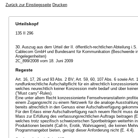
Zurück zur Einstiegsseite
Drucken
Urteilskopf
135 II 296
30. Auszug aus dem Urteil der II. öffentlich-rechtlichen Abteilung i
Cablecom GmbH und Bundesamt für Kommunikation (Beschwerde in öf
Angelegenheiten)
2C_899/2008 vom 18. Juni 2009
Regeste
Art. 16, 17, 26 und 93 Abs. 2 BV; Art. 59, 60, 107 Abs. 6 sowie
Art.
rundfunkrechtliche Aufschaltpflicht für ein altrechtlich konzessionie
welches neurechtlich keiner Konzession mehr bedarf und über keinen
("Must carry"-Rules).
Eine unter altem Recht konzessionierte Fernsehveranstalterin profiti
einem Zugangsrecht zu einem Netzwerk für die analoge Ausstrahlung 
bereits altrechtlich in den Genuss einer Aufschaltverfügung gekommen
Für den Erlass einer Aufschaltverfügung nach neuem Recht muss 
Mass zur Erfüllung des verfassungsrechtlichen Auftrags beitragen (E
welches trotz spezifisch schweizerischen Sportbeiträgen weiterhin 
Produktionen besteht (Call-In, Erotik, Wahrsagerei), die keinen Me
Programmangebot bieten, genügt dieser Anforderung nicht (E. 4.4).