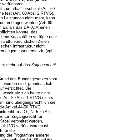
r verfügbaren
it zumutbar" erscheint (
Art. 60
e fest (
Art. 60 Abs. 2 RTVG
).
en Leistungen nicht mehr, kann
uer entzogen werden (
Art. 60
rn ab, als das BAKOM einen
flichten konnte, das
freie Kapazitäten verfügte oder
rundfunkrechtlichen Zielen
schen Infrastruktur nicht
en angemessen ersetzte (vgl.
icht mehr auf das
Zugangsrecht
 Grund des Bundesgesetzes vom
t worden sind, grundsätzlich
auf verzichtet. Die
 womit sie sich heute nicht
us
Art. 59 Abs. 1 RTVG
nichts
en, sind übergangsrechtlich die
die Artikel 44-50 RTVG
nkrecht, a.a.O., N. 5 zu
Art.
G
. Ein Zugangsrecht für
Kabel verbreitet wurden,
47 aRTVG
verfügt worden ist.
h für die
tung der Programme anderer
tung (nach den
Art. 59 und 60