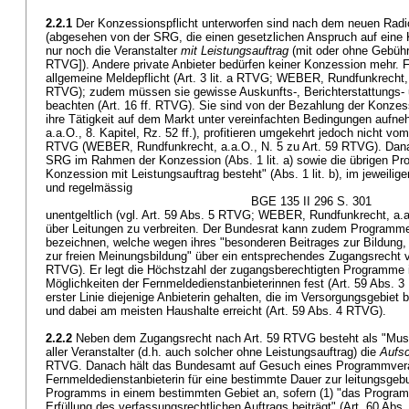
2.2.1
Der Konzessionspflicht unterworfen sind nach dem neuen Rad
(abgesehen von der SRG, die einen gesetzlichen Anspruch auf eine 
nur noch die Veranstalter
mit Leistungsauftrag
(mit oder ohne Gebühre
RTVG
]). Andere private Anbieter bedürfen keiner Konzession mehr. Fü
allgemeine Meldepflicht (
Art. 3 lit. a RTVG
; WEBER, Rundfunkrecht, a
RTVG
); zudem müssen sie gewisse Auskunfts-, Berichterstattungs-
beachten (
Art. 16 ff. RTVG
). Sie sind von der Bezahlung der Konze
ihre Tätigkeit auf dem Markt unter vereinfachten Bedingungen au
a.a.O., 8. Kapitel, Rz. 52 ff.), profitieren umgekehrt jedoch nicht vo
RTVG
(WEBER, Rundfunkrecht, a.a.O., N. 5 zu
Art. 59 RTVG
). Dan
SRG im Rahmen der Konzession (Abs. 1 lit. a) sowie die übrigen Pro
Konzession mit Leistungsauftrag besteht" (Abs. 1 lit. b), im jeweili
und regelmässig
BGE 135 II 296 S. 301
unentgeltlich (vgl.
Art. 59 Abs. 5 RTVG
; WEBER, Rundfunkrecht, a.a
über Leitungen zu verbreiten. Der Bundesrat kann zudem Programme
bezeichnen, welche wegen ihres "besonderen Beitrages zur Bildung, z
zur freien Meinungsbildung" über ein entsprechendes Zugangsrecht v
RTVG
). Er legt die Höchstzahl der zugangsberechtigten Programm
Möglichkeiten der Fernmeldedienstanbieterinnen fest (
Art. 59 Abs. 
erster Linie diejenige Anbieterin gehalten, die im Versorgungsgebiet 
und dabei am meisten Haushalte erreicht (
Art. 59 Abs. 4 RTVG
).
2.2.2
Neben dem Zugangsrecht nach
Art. 59 RTVG
besteht als "Mus
aller Veranstalter (d.h. auch solcher ohne Leistungsauftrag) die
Aufsc
RTVG
. Danach hält das Bundesamt auf Gesuch eines Programmvera
Fernmeldedienstanbieterin für eine bestimmte Dauer zur leitungsgeb
Programms in einem bestimmten Gebiet an, sofern (1) "das Progr
Erfüllung des verfassungsrechtlichen Auftrags beiträgt" (
Art. 60 Abs.