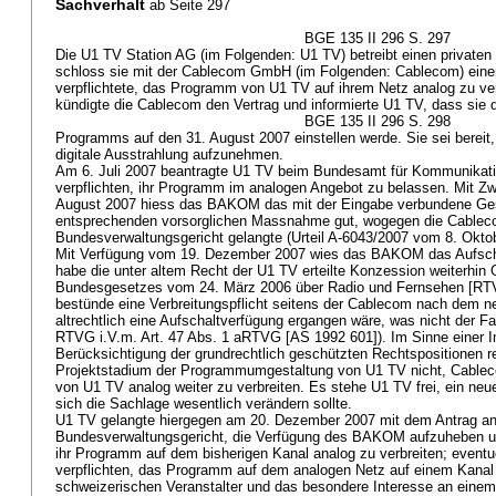
Sachverhalt
ab Seite 297
BGE 135 II 296 S. 297
Die U1 TV Station AG (im Folgenden: U1 TV) betreibt einen private
schloss sie mit der Cablecom GmbH (im Folgenden: Cablecom) einen 
verpflichtete, das Programm von U1 TV auf ihrem Netz analog zu ve
kündigte die Cablecom den Vertrag und informierte U1 TV, dass sie 
BGE 135 II 296 S. 298
Programms auf den 31. August 2007 einstellen werde. Sie sei bereit
digitale Ausstrahlung aufzunehmen.
Am 6. Juli 2007 beantragte U1 TV beim Bundesamt für Kommunikat
verpflichten, ihr Programm im analogen Angebot zu belassen. Mit 
August 2007 hiess das BAKOM das mit der Eingabe verbundene Ge
entsprechenden vorsorglichen Massnahme gut, wogegen die Cableco
Bundesverwaltungsgericht gelangte (Urteil A-6043/2007 vom 8. Okto
Mit Verfügung vom 19. Dezember 2007 wies das BAKOM das Aufsch
habe die unter altem Recht der U1 TV erteilte Konzession weiterhin G
Bundesgesetzes vom 24. März 2006 über Radio und Fernsehen [RTV
bestünde eine Verbreitungspflicht seitens der Cablecom nach dem neu
altrechtlich eine Aufschaltverfügung ergangen wäre, was nicht der Fal
RTVG
i.V.m.
Art. 47 Abs. 1 aRTVG
[AS 1992 601]). Im Sinne einer 
Berücksichtigung der grundrechtlich geschützten Rechtspositionen re
Projektstadium der Programmumgestaltung von U1 TV nicht, Cable
von U1 TV analog weiter zu verbreiten. Es stehe U1 TV frei, ein neu
sich die Sachlage wesentlich verändern sollte.
U1 TV gelangte hiergegen am 20. Dezember 2007 mit dem Antrag a
Bundesverwaltungsgericht, die Verfügung des BAKOM aufzuheben u
ihr Programm auf dem bisherigen Kanal analog zu verbreiten; eventu
verpflichten, das Programm auf dem analogen Netz auf einem Kanal 
schweizerischen Veranstalter und das besondere Interesse an ein