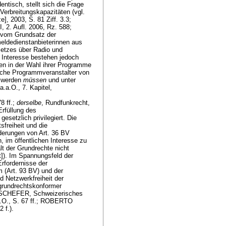
entisch, stellt sich die Frage
erbreitungskapazitäten (vgl.
 2003, S. 81 Ziff. 3.3;
 2. Aufl. 2006, Rz. 588;
 vom Grundsatz der
eldedienstanbieterinnen aus
etzes über Radio und
en Interesse bestehen jedoch
nen in der Wahl ihrer Programme
elche Programmveranstalter von
t werden
müssen
und unter
a.O., 7. Kapitel,
8 ff.;
derselbe
, Rundfunkrecht,
rfüllung des
esetzlich privilegiert. Die
sfreiheit und die
rderungen von
Art. 36 BV
, im öffentlichen Interesse zu
lt der Grundrechte nicht
t]). Im Spannungsfeld der
Erfordernisse der
m (
Art. 93 BV
) und der
nd Netzwerkfreiheit der
 grundrechtskonformer
W/SCHEFER, Schweizerisches
a.O., S. 67 ff.; ROBERTO
 f.).