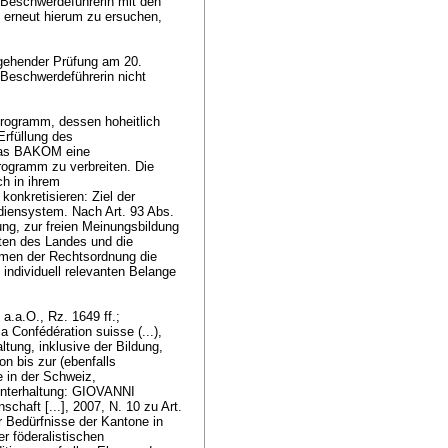
r Beschwerdeführerin mit den
, erneut hierum zu ersuchen,
gehender Prüfung am 20.
 Beschwerdeführerin nicht
Programm, dessen hoheitlich
Erfüllung des
 das BAKOM eine
rogramm zu verbreiten. Die
ch in ihrem
konkretisieren: Ziel der
Mediensystem. Nach
Art. 93 Abs.
ung, zur freien Meinungsbildung
iten des Landes und die
hmen der Rechtsordnung die
 individuell relevanten Belange
.a.O., Rz. 1649 ff.;
Confédération suisse (...),
altung, inklusive der Bildung,
n bis zur (ebenfalls
 in der Schweiz,
r Unterhaltung: GIOVANNI
haft [...], 2007, N. 10 zu
Art.
r Bedürfnisse der Kantone in
r föderalistischen