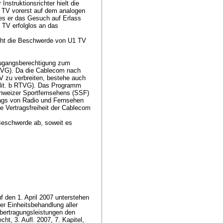
nstruktionsrichter hielt die
 TV vorerst auf dem analogen
es er das Gesuch auf Erlass
TV erfolglos an das
cht die Beschwerde von U1 TV
Zugangsberechtigung zum
RTVG
). Da die Cablecom nach
V zu verbreiten, bestehe auch
 lit. b RTVG
). Das Programm
chweizer Sportfernsehens (SSF)
trags von Radio und Fernsehen
ie Vertragsfreiheit der Cablecom
Beschwerde ab, soweit es
 den 1. April 2007 unterstehen
der Einheitsbehandlung aller
Übertragungsleistungen den
, 3. Aufl. 2007, 7. Kapitel,