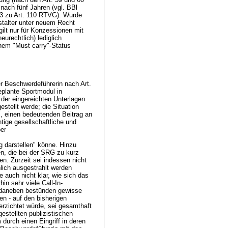
 nach fünf Jahren (vgl. BBl
 3 zu
Art. 110 RTVG
). Wurde
nstalter unter neuem Recht
gilt nur für Konzessionen mit
eurechtlich) lediglich
inem "Must carry"-Status
er Beschwerdeführerin nach
Art.
plante Sportmodul in
er eingereichten Unterlagen
gestellt werde; die Situation
", einen bedeutenden Beitrag an
tige gesellschaftliche und
er
g darstellen" könne. Hinzu
en, die bei der SRG zu kurz
. Zurzeit sei indessen nicht
lich ausgestrahlt werden
 auch nicht klar, wie sich das
in sehr viele Call-In-
 daneben bestünden gewisse
n - auf den bisherigen
rzichtet würde, sei gesamthaft
gestellten publizistischen
 durch einen Eingriff in deren