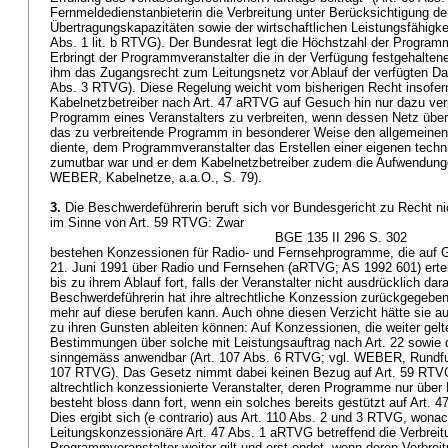
Fernmeldedienstanbieterin die Verbreitung unter Berücksichtigung de
Übertragungskapazitäten sowie der wirtschaftlichen Leistungsfähigke
Abs. 1 lit. b RTVG
). Der Bundesrat legt die Höchstzahl der Programm
Erbringt der Programmveranstalter die in der Verfügung festgehalten
ihm das Zugangsrecht zum Leitungsnetz vor Ablauf der verfügten Da
Abs. 3 RTVG
). Diese Regelung weicht vom bisherigen Recht insofe
Kabelnetzbetreiber nach
Art. 47 aRTVG
auf Gesuch hin nur dazu verp
Programm eines Veranstalters zu verbreiten, wenn dessen Netz über 
das zu verbreitende Programm in besonderer Weise den allgemeinen 
diente, dem Programmveranstalter das Erstellen einer eigenen techni
zumutbar war und er dem Kabelnetzbetreiber zudem die Aufwendung
WEBER, Kabelnetze, a.a.O., S. 79).
3.
Die Beschwerdeführerin beruft sich vor Bundesgericht zu Recht n
im Sinne von
Art. 59 RTVG
: Zwar
BGE 135 II 296 S. 302
bestehen Konzessionen für Radio- und Fernsehprogramme, die auf
21. Juni 1991 über Radio und Fernsehen (aRTVG; AS 1992 601) erteil
bis zu ihrem Ablauf fort, falls der Veranstalter nicht ausdrücklich dar
Beschwerdeführerin hat ihre altrechtliche Konzession zurückgegeben,
mehr auf diese berufen kann. Auch ohne diesen Verzicht hätte sie a
zu ihren Gunsten ableiten können: Auf Konzessionen, die weiter gelt
Bestimmungen über solche mit Leistungsauftrag nach Art. 22 sowie 
sinngemäss anwendbar (
Art. 107 Abs. 6 RTVG
; vgl. WEBER, Rundfu
107 RTVG
). Das Gesetz nimmt dabei keinen Bezug auf
Art. 59 RTV
altrechtlich konzessionierte Veranstalter, deren Programme nur über 
besteht bloss dann fort, wenn ein solches bereits gestützt auf
Art. 
Dies ergibt sich (e contrario) aus
Art. 110 Abs. 2 und 3 RTVG
, wonac
Leitungskonzessionäre
Art. 47 Abs. 1 aRTVG
betreffend die Verbrei
Programmveranstalter weiter gilt und erst endet, wenn deren Verbrei