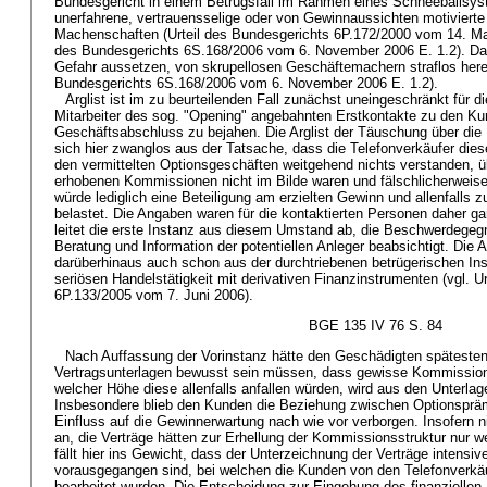
Bundesgericht in einem Betrugsfall im Rahmen eines Schneeballsys
unerfahrene, vertrauensselige oder von Gewinnaussichten motivierte
Machenschaften (Urteil des Bundesgerichts 6P.172/2000 vom 14. Mai 
des Bundesgerichts 6S.168/2006 vom 6. November 2006 E. 1.2). Das 
Gefahr aussetzen, von skrupellosen Geschäftemachern straflos herei
Bundesgerichts 6S.168/2006 vom 6. November 2006 E. 1.2).
Arglist ist im zu beurteilenden Fall zunächst uneingeschränkt für d
Mitarbeiter des sog. "Opening" angebahnten Erstkontakte zu den Ku
Geschäftsabschluss zu bejahen. Die Arglist der Täuschung über die
sich hier zwanglos aus der Tatsache, dass die Telefonverkäufer dies
den vermittelten Optionsgeschäften weitgehend nichts verstanden, ü
erhobenen Kommissionen nicht im Bilde waren und fälschlicherweise
würde lediglich eine Beteiligung am erzielten Gewinn und allenfalls 
belastet. Die Angaben waren für die kontaktierten Personen daher gar
leitet die erste Instanz aus diesem Umstand ab, die Beschwerdegegne
Beratung und Information der potentiellen Anleger beabsichtigt. Die Arg
darüberhinaus auch schon aus der durchtriebenen betrügerischen Ins
seriösen Handelstätigkeit mit derivativen Finanzinstrumenten (vgl. U
6P.133/2005 vom 7. Juni 2006).
BGE 135 IV 76 S. 84
Nach Auffassung der Vorinstanz hätte den Geschädigten späteste
Vertragsunterlagen bewusst sein müssen, dass gewisse Kommission
welcher Höhe diese allenfalls anfallen würden, wird aus den Unterlage
Insbesondere blieb den Kunden die Beziehung zwischen Optionspr
Einfluss auf die Gewinnerwartung nach wie vor verborgen. Insofern 
an, die Verträge hätten zur Erhellung der Kommissionsstruktur nur 
fällt hier ins Gewicht, dass der Unterzeichnung der Verträge intensiv
vorausgegangen sind, bei welchen die Kunden von den Telefonverkäu
bearbeitet wurden. Die Entscheidung zur Eingehung des finanziellen