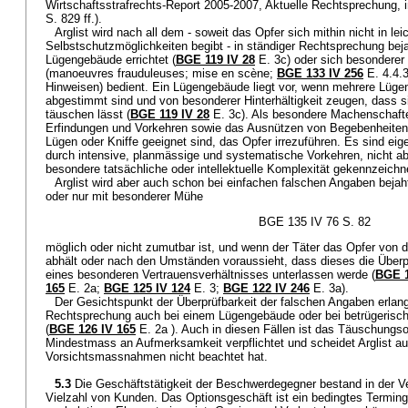
Wirtschaftsstrafrechts-Report 2005-2007, Aktuelle Rechtsprechung, i
S. 829 ff.).
Arglist wird nach all dem - soweit das Opfer sich mithin nicht in lei
Selbstschutzmöglichkeiten begibt - in ständiger Rechtsprechung bej
Lügengebäude errichtet (
BGE 119 IV 28
E. 3c) oder sich besonderer
(manoeuvres frauduleuses; mise en scène;
BGE 133 IV 256
E. 4.4.
Hinweisen) bedient. Ein Lügengebäude liegt vor, wenn mehrere Lügen d
abgestimmt sind und von besonderer Hinterhältigkeit zeugen, dass si
täuschen lässt (
BGE 119 IV 28
E. 3c). Als besondere Machenschafte
Erfindungen und Vorkehren sowie das Ausnützen von Begebenheiten, 
Lügen oder Kniffe geeignet sind, das Opfer irrezuführen. Es sind eig
durch intensive, planmässige und systematische Vorkehren, nicht a
besondere tatsächliche oder intellektuelle Komplexität gekennzeichne
Arglist wird aber auch schon bei einfachen falschen Angaben bejah
oder nur mit besonderer Mühe
BGE 135 IV 76 S. 82
möglich oder nicht zumutbar ist, und wenn der Täter das Opfer von 
abhält oder nach den Umständen voraussieht, dass dieses die Über
eines besonderen Vertrauensverhältnisses unterlassen werde (
BGE 1
165
E. 2a;
BGE 125 IV 124
E. 3;
BGE 122 IV 246
E. 3a).
Der Gesichtspunkt der Überprüfbarkeit der falschen Angaben erlan
Rechtsprechung auch bei einem Lügengebäude oder bei betrügeris
(
BGE 126 IV 165
E. 2a ). Auch in diesen Fällen ist das Täuschungs
Mindestmass an Aufmerksamkeit verpflichtet und scheidet Arglist a
Vorsichtsmassnahmen nicht beachtet hat.
5.3
Die Geschäftstätigkeit der Beschwerdegegner bestand in der V
Vielzahl von Kunden. Das Optionsgeschäft ist ein bedingtes Terming