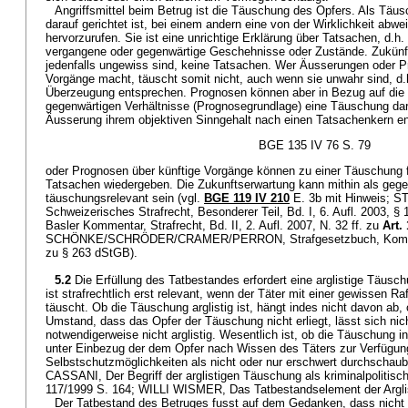
Angriffsmittel beim Betrug ist die Täuschung des Opfers. Als Täusc
darauf gerichtet ist, bei einem andern eine von der Wirklichkeit abw
hervorzurufen. Sie ist eine unrichtige Erklärung über Tatsachen, d.h.
vergangene oder gegenwärtige Geschehnisse oder Zustände. Zukünfti
jedenfalls ungewiss sind, keine Tatsachen. Wer Äusserungen oder P
Vorgänge macht, täuscht somit nicht, auch wenn sie unwahr sind, d.h
Überzeugung entsprechen. Prognosen können aber in Bezug auf die
gegenwärtigen Verhältnisse (Prognosegrundlage) eine Täuschung dar
Äusserung ihrem objektiven Sinngehalt nach einen Tatsachenkern e
BGE 135 IV 76 S. 79
oder Prognosen über künftige Vorgänge können zu einer Täuschung f
Tatsachen wiedergeben. Die Zukunftserwartung kann mithin als gege
täuschungsrelevant sein (vgl.
BGE 119 IV 210
E. 3b mit Hinweis;
Schweizerisches Strafrecht, Besonderer Teil, Bd. I, 6. Aufl. 2003, 
Basler Kommentar, Strafrecht, Bd. II, 2. Aufl. 2007, N. 32 ff. zu
Art.
SCHÖNKE/SCHRÖDER/CRAMER/PERRON, Strafgesetzbuch, Kommentar
zu § 263 dStGB).
5.2
Die Erfüllung des Tatbestandes erfordert eine arglistige Täusc
ist strafrechtlich erst relevant, wenn der Täter mit einer gewissen Ra
täuscht. Ob die Täuschung arglistig ist, hängt indes nicht davon ab,
Umstand, dass das Opfer der Täuschung nicht erliegt, lässt sich nich
notwendigerweise nicht arglistig. Wesentlich ist, ob die Täuschung i
unter Einbezug der dem Opfer nach Wissen des Täters zur Verfügu
Selbstschutzmöglichkeiten als nicht oder nur erschwert durchschau
CASSANI, Der Begriff der arglistigen Täuschung als kriminalpolitis
117/1999 S. 164; WILLI WISMER, Das Tatbestandselement der Arglis
Der Tatbestand des Betruges fusst auf dem Gedanken, dass nicht 