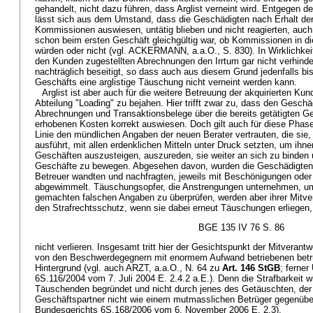
gehandelt, nicht dazu führen, dass Arglist verneint wird. Entgegen d
lässt sich aus dem Umstand, dass die Geschädigten nach Erhalt de
Kommissionen auswiesen, untätig blieben und nicht reagierten, auch 
schon beim ersten Geschäft gleichgültig war, ob Kommissionen in di
würden oder nicht (vgl. ACKERMANN, a.a.O., S. 830). In Wirklichkei
den Kunden zugestellten Abrechnungen den Irrtum gar nicht verhinder
nachträglich beseitigt, so dass auch aus diesem Grund jedenfalls b
Geschäfts eine arglistige Täuschung nicht verneint werden kann.
Arglist ist aber auch für die weitere Betreuung der akquirierten Kun
Abteilung "Loading" zu bejahen. Hier trifft zwar zu, dass den Gesch
Abrechnungen und Transaktionsbelege über die bereits getätigten G
erhobenen Kosten korrekt auswiesen. Doch gilt auch für diese Phase
Linie den mündlichen Angaben der neuen Berater vertrauten, die sie, 
ausführt, mit allen erdenklichen Mitteln unter Druck setzten, um ih
Geschäften auszusteigen, auszureden, sie weiter an sich zu binden
Geschäfte zu bewegen. Abgesehen davon, wurden die Geschädigten, d
Betreuer wandten und nachfragten, jeweils mit Beschönigungen oder
abgewimmelt. Täuschungsopfer, die Anstrengungen unternehmen, um
gemachten falschen Angaben zu überprüfen, werden aber ihrer Mitve
den Strafrechtsschutz, wenn sie dabei erneut Täuschungen erliegen,
BGE 135 IV 76 S. 86
nicht verlieren. Insgesamt tritt hier der Gesichtspunkt der Mitverant
von den Beschwerdegegnern mit enormem Aufwand betriebenen betrü
Hintergrund (vgl. auch ARZT, a.a.O., N. 64 zu
Art. 146 StGB
; ferner
6S.116/2004 vom 7. Juli 2004 E. 2.4.2 a.E.). Denn die Strafbarkeit w
Täuschenden begründet und nicht durch jenes des Getäuschten, der
Geschäftspartner nicht wie einem mutmasslichen Betrüger gegenüber
Bundesgerichts 6S.168/2006 vom 6. November 2006 E. 2.3).