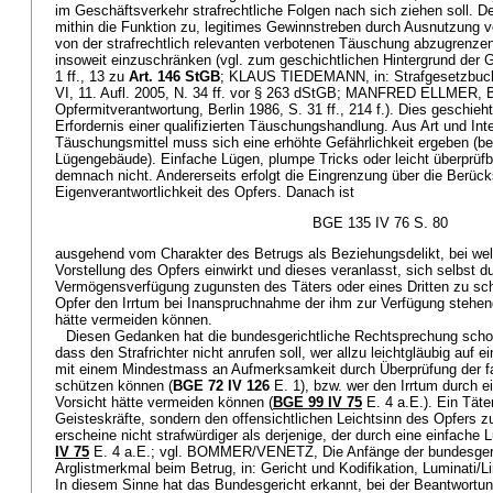
im Geschäftsverkehr strafrechtliche Folgen nach sich ziehen soll. 
mithin die Funktion zu, legitimes Gewinnstreben durch Ausnutzung 
von der strafrechtlich relevanten verbotenen Täuschung abzugrenze
insoweit einzuschränken (vgl. zum geschichtlichen Hintergrund der 
1 ff., 13 zu
Art. 146 StGB
; KLAUS TIEDEMANN, in: Strafgesetzbuch
VI, 11. Aufl. 2005, N. 34 ff. vor § 263 dStGB; MANFRED ELLMER, 
Opfermitverantwortung, Berlin 1986, S. 31 ff., 214 f.). Dies geschieh
Erfordernis einer qualifizierten Täuschungshandlung. Aus Art und In
Täuschungsmittel muss sich eine erhöhte Gefährlichkeit ergeben (b
Lügengebäude). Einfache Lügen, plumpe Tricks oder leicht überprüf
demnach nicht. Andererseits erfolgt die Eingrenzung über die Berück
Eigenverantwortlichkeit des Opfers. Danach ist
BGE 135 IV 76 S. 80
ausgehend vom Charakter des Betrugs als Beziehungsdelikt, bei wel
Vorstellung des Opfers einwirkt und dieses veranlasst, sich selbst 
Vermögensverfügung zugunsten des Täters oder eines Dritten zu sch
Opfer den Irrtum bei Inanspruchnahme der ihm zur Verfügung stehe
hätte vermeiden können.
Diesen Gedanken hat die bundesgerichtliche Rechtsprechung schon 
dass den Strafrichter nicht anrufen soll, wer allzu leichtgläubig auf ei
mit einem Mindestmass an Aufmerksamkeit durch Überprüfung der f
schützen können (
BGE 72 IV 126
E. 1), bzw. wer den Irrtum durch 
Vorsicht hätte vermeiden können (
BGE 99 IV 75
E. 4 a.E.). Ein Täte
Geisteskräfte, sondern den offensichtlichen Leichtsinn des Opfers zu
erscheine nicht strafwürdiger als derjenige, der durch eine einfache 
IV 75
E. 4 a.E.; vgl. BOMMER/VENETZ, Die Anfänge der bundesgeri
Arglistmerkmal beim Betrug, in: Gericht und Kodifikation, Luminati/Lin
In diesem Sinne hat das Bundesgericht erkannt, bei der Beantwortun