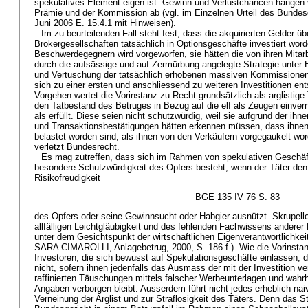
spekulatives Element eigen ist. Gewinn und Verlustchancen hängen 
Prämie und der Kommission ab (vgl. im Einzelnen Urteil des Bundes
Juni 2006 E. 15.4.1 mit Hinweisen).
Im zu beurteilenden Fall steht fest, dass die akquirierten Gelder ü
Brokergesellschaften tatsächlich in Optionsgeschäfte investiert wor
Beschwerdegegnern wird vorgeworfen, sie hätten die von ihren Mita
durch die aufsässige und auf Zermürbung angelegte Strategie unter 
und Vertuschung der tatsächlich erhobenen massiven Kommissionen s
sich zu einer ersten und anschliessend zu weiteren Investitionen en
Vorgehen wertet die Vorinstanz zu Recht grundsätzlich als arglistig
den Tatbestand des Betruges in Bezug auf die elf als Zeugen einv
als erfüllt. Diese seien nicht schutzwürdig, weil sie aufgrund der ih
und Transaktionsbestätigungen hätten erkennen müssen, dass ihne
belastet worden sind, als ihnen von den Verkäufern vorgegaukelt wo
verletzt Bundesrecht.
Es mag zutreffen, dass sich im Rahmen von spekulativen Geschäfte
besondere Schutzwürdigkeit des Opfers besteht, wenn der Täter den 
Risikofreudigkeit
BGE 135 IV 76 S. 83
des Opfers oder seine Gewinnsucht oder Habgier ausnützt. Skrupell
allfälligen Leichtgläubigkeit und des fehlenden Fachwissens anderer 
unter dem Gesichtspunkt der wirtschaftlichen Eigenverantwortlichkeit 
SARA CIMAROLLI, Anlagebetrug, 2000, S. 186 f.). Wie die Vorinstanz 
Investoren, die sich bewusst auf Spekulationsgeschäfte einlassen, d
nicht, sofern ihnen jedenfalls das Ausmass der mit der Investition 
raffinierten Täuschungen mittels falscher Werbeunterlagen und wahrh
Angaben verborgen bleibt. Ausserdem führt nicht jedes erheblich nai
Verneinung der Arglist und zur Straflosigkeit des Täters. Denn das St