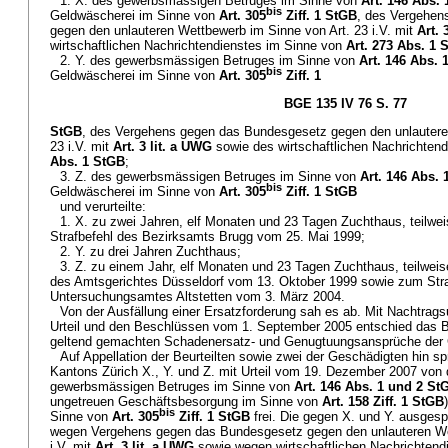
1. X. des gewerbsmässigen Betruges im Sinne von
Art. 146 Abs.
bis
Geldwäscherei im Sinne von
Art. 305
Ziff. 1 StGB
, des Vergehen
gegen den unlauteren Wettbewerb im Sinne von Art. 23 i.V. mit
Art. 
wirtschaftlichen Nachrichtendienstes im Sinne von
Art. 273 Abs. 1 
2. Y. des gewerbsmässigen Betruges im Sinne von
Art. 146 Abs. 
bis
Geldwäscherei im Sinne von
Art. 305
Ziff. 1
BGE 135 IV 76 S. 77
StGB
, des Vergehens gegen das Bundesgesetz gegen den unlautere
23 i.V. mit
Art. 3 lit. a UWG
sowie des wirtschaftlichen Nachrichten
Abs. 1 StGB
;
3. Z. des gewerbsmässigen Betruges im Sinne von
Art. 146 Abs.
bis
Geldwäscherei im Sinne von
Art. 305
Ziff. 1 StGB
und verurteilte:
1. X. zu zwei Jahren, elf Monaten und 23 Tagen Zuchthaus, teilwe
Strafbefehl des Bezirksamts Brugg vom 25. Mai 1999;
2. Y. zu drei Jahren Zuchthaus;
3. Z. zu einem Jahr, elf Monaten und 23 Tagen Zuchthaus, teilweis
des Amtsgerichtes Düsseldorf vom 13. Oktober 1999 sowie zum Str
Untersuchungsamtes Altstetten vom 3. März 2004.
Von der Ausfällung einer Ersatzforderung sah es ab. Mit Nachtrag
Urteil und den Beschlüssen vom 1. September 2005 entschied das Be
geltend gemachten Schadenersatz- und Genugtuungsansprüche der 
Auf Appellation der Beurteilten sowie zwei der Geschädigten hin s
Kantons Zürich X., Y. und Z. mit Urteil vom 19. Dezember 2007 von
gewerbsmässigen Betruges im Sinne von
Art. 146 Abs. 1 und 2 St
ungetreuen Geschäftsbesorgung im Sinne von
Art. 158 Ziff. 1 StGB
bis
Sinne von
Art. 305
Ziff. 1 StGB
frei. Die gegen X. und Y. ausge
wegen Vergehens gegen das Bundesgesetz gegen den unlauteren We
i.V. mit
Art. 3 lit. a UWG
sowie wegen wirtschaftlichen Nachrichten