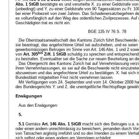
Abs. 1 StGB
bestätigte es und verurteilte X. zu einer Geldstrafe vo
(unbedingt) und Y. zu einer Geldstrafe von 90 Tagessätzen zu Fr. 100
bei einer Probezeit von zwei Jahren. Das Schadenersatzbegehren d
es vollumfänglich auf den Weg des ordentlichen Zivilprozesses. Auf d
Geschädigten trat es nicht ein.
BGE 135 IV 76 S. 78
Die Oberstaatsanwaltschaft des Kantons Zürich führt Beschwerde 
sie beantragt, das angefochtene Urteil sei aufzuheben, und es seien 
gewerbsmässigen Betruges im Sinne von Art. 146 Abs. 1 und 2 sowi
bis
von
Art. 305
Ziff. 1 StGB
schuldig zu sprechen und entsprechend 
zu bestrafen. Eventualiter sei die Sache zur neuen Beurteilung an d
Das Obergericht des Kantons Zürich hat auf Vernehmlassung verzic
ihren Vernehmlassungen, es sei auf die Beschwerde nicht einzutreten,
abzuweisen und das angefochtene Urteil zu bestätigen. X. hat sich i
Bundesblatt mitgeteilten Frist nicht vernehmen lassen.
Mit Verfügungen vom 24. September und vom 14. Oktober 2008 hat 
des Bundesgerichts Y. und Z. die unentgeltliche Rechtspflege gewähr
Erwägungen
Aus den Erwägungen:
5.
5.1
Gemäss
Art. 146 Abs. 1 StGB
macht sich des Betruges u.a. sc
oder einen andern unrechtmässig zu bereichern, jemanden durch Vo
von Tatsachen arglistig irreführt und so den Irrenden zu einem Verh
sich selbst oder einen andern am Vermögen schädigt.