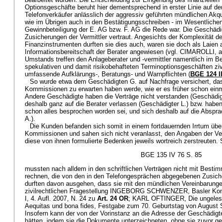
Optionsgeschäfte beruht hier dementsprechend in erster Linie auf d
Telefonverkäufer anlässlich der aggressiv geführten mündlichen Akqu
wie im Übrigen auch in den Bestätigungsschreiben - im Wesentlichen
Gewinnbeteiligung der E. AG bzw. F. AG die Rede war. Die Geschädi
Zusicherungen der Vermittler vertraut. Angesichts der Komplexität d
Finanzinstrumenten durften sie dies auch, waren sie doch als Laien
Informationsbereitschaft der Berater angewiesen (vgl. CIMAROLLI, a
Umstands treffen den Anlageberater und -vermittler namentlich im Be
spekulativen und damit risikobehafteten Terminoptionsgeschäften ziv
umfassende Aufklärungs-, Beratungs- und Warnpflichten (
BGE 124 II
So wurde etwa dem Geschädigten G. auf Nachfrage versichert, das
Kommissionen zu erwarten haben werde, wie er es früher schon ein
Andere Geschädigte haben die Verträge nicht verstanden (Geschädigt
deshalb ganz auf die Berater verlassen (Geschädigter L.) bzw. haben 
schon alles besprochen worden sei, und sich deshalb auf die Abspr
A.).
Die Kunden befanden sich somit in einem fortdauernden Irrtum über
Kommissionen und sahen sich nicht veranlasst, den Angaben der Ve
diese von ihnen formulierte Bedenken jeweils wortreich zerstreuten. 
BGE 135 IV 76 S. 85
mussten nach alldem in den schriftlichen Verträgen nicht mit Best
rechnen, die von den in den Telefongesprächen abgegebenen Zusic
durften davon ausgehen, dass sie mit den mündlichen Vereinbarunge
zivilrechtlichen Fragestellung INGEBORG SCHWENZER, Basler Komm
I, 4. Aufl. 2007, N. 24 zu
Art. 24 OR
; KARL OFTINGER, Die ungelese
Aequitas und bona fides, Festgabe zum 70. Geburtstag von August S
Insofern kann der von der Vorinstanz an die Adresse der Geschädigte
hätten, indem sie die Dokumente unterzeichneten, ohne sie zuvor ge