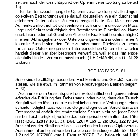
sei, sei auch der Gesichtspunkt der Opfermitverantwortung zu berück
1a).
Bei der Berücksichtigung der Opfermitverantwortung ist allerdings n
objektiven Betrachtungsweise darauf abzustellen, wie ein durchschnit
erfahrener Dritter auf die Täuschung reagiert hätte. Das Mass der v
Aufmerksamkeit richtet sich vielmehr nach einem individuellen Mas
Lage und Schutzbedürftigkeit des Betroffenen im Einzelfall an. Name
unerfahrene oder auf Grund von Alter oder Krankheit beeinträchtigte 
in einem Abhängigkeits- oder Unterordnungsverhältnis oder in einer 
kaum im Stande sind, dem Täter zu misstrauen, Rücksicht zu nehmen
Einfalt des Opfers mögen dem Täter bei solchen Opfern die Tat erlei
handelt dieser hier aber besonders verwerflich, weil er das ihm ent
allenfalls blinde - Vertrauen missbraucht (TIEDEMANN, a.a.O., N. 3
anderen
BGE 135 IV 76 S. 81
Seite sind die allfällige besondere Fachkenntnis und Geschäftserfa
stellen, wie sie etwa im Rahmen von Kreditvergaben Banken beigem
E. 3f).
Auch unter dem Gesichtspunkt der wirtschaftlichen Eigenverantwort
erfordert die Erfüllung des Tatbestands indes nicht, dass das Täusc
Sorgfalt walten lässt und alle erdenklichen ihm zur Verfügung stehende
scheidet lediglich aus, wenn es die grundlegendsten Vorsichtsmass
Entsprechend entfällt der strafrechtliche Schutz nicht bei jeder Fahr
nur bei Leichtfertigkeit, welche das betrügerische Verhalten des Täte
lässt (
BGE 128 IV 18
E. 3a;
BGE 126 IV 165
E. 2a;
BGE 122 IV 14
Ausschluss der Strafbarkeit des Täuschenden führende Opferverantw
Ausnahmefällen bejaht werden (Urteile des Bundesgerichts 6S.168
1.2 und 6S.167/2006 vom 1. Februar 2007 E. 3.4, beide zit. bei