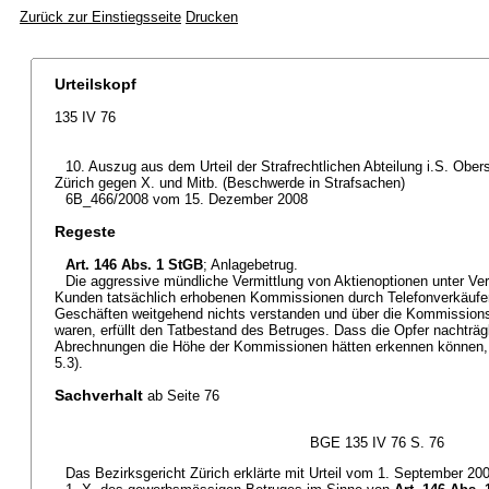
Zurück zur Einstiegsseite
Drucken
Urteilskopf
135 IV 76
10. Auszug aus dem Urteil der Strafrechtlichen Abteilung i.S. Obe
Zürich gegen X. und Mitb. (Beschwerde in Strafsachen)
6B_466/2008 vom 15. Dezember 2008
Regeste
Art. 146 Abs. 1 StGB
; Anlagebetrug.
Die aggressive mündliche Vermittlung von Aktienoptionen unter Ve
Kunden tatsächlich erhobenen Kommissionen durch Telefonverkäufer
Geschäften weitgehend nichts verstanden und über die Kommissionss
waren, erfüllt den Tatbestand des Betruges. Dass die Opfer nachträgli
Abrechnungen die Höhe der Kommissionen hätten erkennen können, sc
5.3).
Sachverhalt
ab Seite 76
BGE 135 IV 76 S. 76
Das Bezirksgericht Zürich erklärte mit Urteil vom 1. September 200