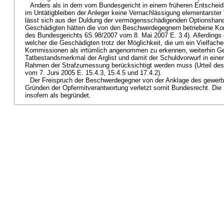
Anders als in dem vom Bundesgericht in einem früheren Entscheid be
im Untätigbleiben der Anleger keine Vernachlässigung elementarst
lässt sich aus der Duldung der vermögensschädigenden Optionshande
Geschädigten hätten die von den Beschwerdegegnern betriebene Komm
des Bundesgerichts 6S.98/2007 vom 8. Mai 2007 E. 3.4). Allerdings e
welcher die Geschädigten trotz der Möglichkeit, die um ein Vielfach
Kommissionen als irrtümlich angenommen zu erkennen, weiterhin Ges
Tatbestandsmerkmal der Arglist und damit der Schuldvorwurf in eine
Rahmen der Strafzumessung berücksichtigt werden muss (Urteil de
vom 7. Juni 2005 E. 15.4.3, 15.4.5 und 17.4.2).
Der Freispruch der Beschwerdegegner von der Anklage des gewer
Gründen der Opfermitverantwortung verletzt somit Bundesrecht. Die
insofern als begründet.