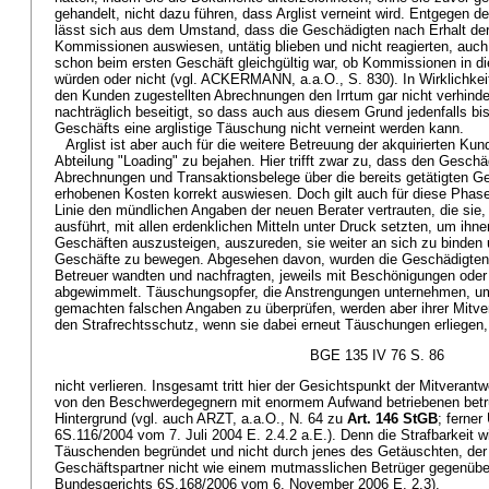
gehandelt, nicht dazu führen, dass Arglist verneint wird. Entgegen d
lässt sich aus dem Umstand, dass die Geschädigten nach Erhalt de
Kommissionen auswiesen, untätig blieben und nicht reagierten, auch 
schon beim ersten Geschäft gleichgültig war, ob Kommissionen in di
würden oder nicht (vgl. ACKERMANN, a.a.O., S. 830). In Wirklichkei
den Kunden zugestellten Abrechnungen den Irrtum gar nicht verhinder
nachträglich beseitigt, so dass auch aus diesem Grund jedenfalls b
Geschäfts eine arglistige Täuschung nicht verneint werden kann.
Arglist ist aber auch für die weitere Betreuung der akquirierten Kun
Abteilung "Loading" zu bejahen. Hier trifft zwar zu, dass den Gesch
Abrechnungen und Transaktionsbelege über die bereits getätigten G
erhobenen Kosten korrekt auswiesen. Doch gilt auch für diese Phase
Linie den mündlichen Angaben der neuen Berater vertrauten, die sie, 
ausführt, mit allen erdenklichen Mitteln unter Druck setzten, um ih
Geschäften auszusteigen, auszureden, sie weiter an sich zu binden
Geschäfte zu bewegen. Abgesehen davon, wurden die Geschädigten, d
Betreuer wandten und nachfragten, jeweils mit Beschönigungen oder
abgewimmelt. Täuschungsopfer, die Anstrengungen unternehmen, um
gemachten falschen Angaben zu überprüfen, werden aber ihrer Mitve
den Strafrechtsschutz, wenn sie dabei erneut Täuschungen erliegen,
BGE 135 IV 76 S. 86
nicht verlieren. Insgesamt tritt hier der Gesichtspunkt der Mitverant
von den Beschwerdegegnern mit enormem Aufwand betriebenen betrü
Hintergrund (vgl. auch ARZT, a.a.O., N. 64 zu
Art. 146 StGB
; ferner
6S.116/2004 vom 7. Juli 2004 E. 2.4.2 a.E.). Denn die Strafbarkeit w
Täuschenden begründet und nicht durch jenes des Getäuschten, der
Geschäftspartner nicht wie einem mutmasslichen Betrüger gegenüber
Bundesgerichts 6S.168/2006 vom 6. November 2006 E. 2.3).