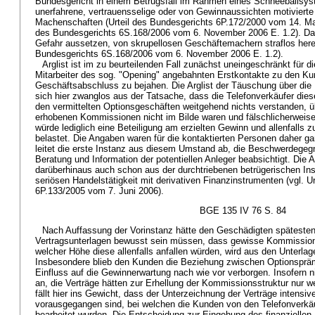
Bundesgericht in einem Betrugsfall im Rahmen eines Schneeballsys
unerfahrene, vertrauensselige oder von Gewinnaussichten motivierte
Machenschaften (Urteil des Bundesgerichts 6P.172/2000 vom 14. Mai 
des Bundesgerichts 6S.168/2006 vom 6. November 2006 E. 1.2). Das 
Gefahr aussetzen, von skrupellosen Geschäftemachern straflos herei
Bundesgerichts 6S.168/2006 vom 6. November 2006 E. 1.2).
Arglist ist im zu beurteilenden Fall zunächst uneingeschränkt für d
Mitarbeiter des sog. "Opening" angebahnten Erstkontakte zu den Ku
Geschäftsabschluss zu bejahen. Die Arglist der Täuschung über die
sich hier zwanglos aus der Tatsache, dass die Telefonverkäufer dies
den vermittelten Optionsgeschäften weitgehend nichts verstanden, ü
erhobenen Kommissionen nicht im Bilde waren und fälschlicherweise
würde lediglich eine Beteiligung am erzielten Gewinn und allenfalls 
belastet. Die Angaben waren für die kontaktierten Personen daher gar
leitet die erste Instanz aus diesem Umstand ab, die Beschwerdegegne
Beratung und Information der potentiellen Anleger beabsichtigt. Die Arg
darüberhinaus auch schon aus der durchtriebenen betrügerischen Ins
seriösen Handelstätigkeit mit derivativen Finanzinstrumenten (vgl. U
6P.133/2005 vom 7. Juni 2006).
BGE 135 IV 76 S. 84
Nach Auffassung der Vorinstanz hätte den Geschädigten späteste
Vertragsunterlagen bewusst sein müssen, dass gewisse Kommission
welcher Höhe diese allenfalls anfallen würden, wird aus den Unterlage
Insbesondere blieb den Kunden die Beziehung zwischen Optionspr
Einfluss auf die Gewinnerwartung nach wie vor verborgen. Insofern 
an, die Verträge hätten zur Erhellung der Kommissionsstruktur nur 
fällt hier ins Gewicht, dass der Unterzeichnung der Verträge intensiv
vorausgegangen sind, bei welchen die Kunden von den Telefonverkäu
bearbeitet wurden. Die Entscheidung zur Eingehung des finanziellen