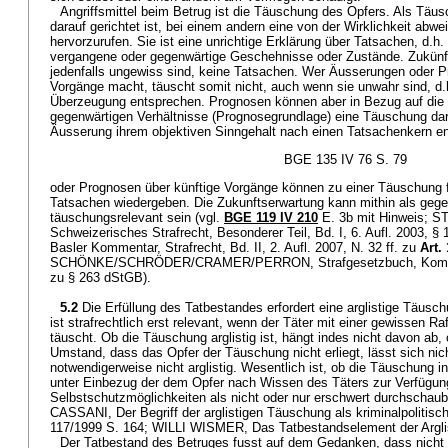
Angriffsmittel beim Betrug ist die Täuschung des Opfers. Als Täusc
darauf gerichtet ist, bei einem andern eine von der Wirklichkeit abw
hervorzurufen. Sie ist eine unrichtige Erklärung über Tatsachen, d.h.
vergangene oder gegenwärtige Geschehnisse oder Zustände. Zukünfti
jedenfalls ungewiss sind, keine Tatsachen. Wer Äusserungen oder P
Vorgänge macht, täuscht somit nicht, auch wenn sie unwahr sind, d.h
Überzeugung entsprechen. Prognosen können aber in Bezug auf die
gegenwärtigen Verhältnisse (Prognosegrundlage) eine Täuschung dar
Äusserung ihrem objektiven Sinngehalt nach einen Tatsachenkern e
BGE 135 IV 76 S. 79
oder Prognosen über künftige Vorgänge können zu einer Täuschung f
Tatsachen wiedergeben. Die Zukunftserwartung kann mithin als gege
täuschungsrelevant sein (vgl.
BGE 119 IV 210
E. 3b mit Hinweis;
Schweizerisches Strafrecht, Besonderer Teil, Bd. I, 6. Aufl. 2003, 
Basler Kommentar, Strafrecht, Bd. II, 2. Aufl. 2007, N. 32 ff. zu
Art.
SCHÖNKE/SCHRÖDER/CRAMER/PERRON, Strafgesetzbuch, Kommentar
zu § 263 dStGB).
5.2
Die Erfüllung des Tatbestandes erfordert eine arglistige Täusc
ist strafrechtlich erst relevant, wenn der Täter mit einer gewissen Ra
täuscht. Ob die Täuschung arglistig ist, hängt indes nicht davon ab,
Umstand, dass das Opfer der Täuschung nicht erliegt, lässt sich nich
notwendigerweise nicht arglistig. Wesentlich ist, ob die Täuschung i
unter Einbezug der dem Opfer nach Wissen des Täters zur Verfügu
Selbstschutzmöglichkeiten als nicht oder nur erschwert durchschau
CASSANI, Der Begriff der arglistigen Täuschung als kriminalpolitis
117/1999 S. 164; WILLI WISMER, Das Tatbestandselement der Arglis
Der Tatbestand des Betruges fusst auf dem Gedanken, dass nicht 