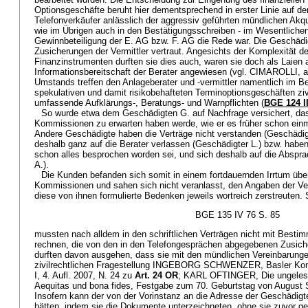
Optionsgeschäfte beruht hier dementsprechend in erster Linie auf d
Telefonverkäufer anlässlich der aggressiv geführten mündlichen Akqu
wie im Übrigen auch in den Bestätigungsschreiben - im Wesentlichen
Gewinnbeteiligung der E. AG bzw. F. AG die Rede war. Die Geschädi
Zusicherungen der Vermittler vertraut. Angesichts der Komplexität d
Finanzinstrumenten durften sie dies auch, waren sie doch als Laien
Informationsbereitschaft der Berater angewiesen (vgl. CIMAROLLI, a
Umstands treffen den Anlageberater und -vermittler namentlich im Be
spekulativen und damit risikobehafteten Terminoptionsgeschäften ziv
umfassende Aufklärungs-, Beratungs- und Warnpflichten (
BGE 124 II
So wurde etwa dem Geschädigten G. auf Nachfrage versichert, das
Kommissionen zu erwarten haben werde, wie er es früher schon ein
Andere Geschädigte haben die Verträge nicht verstanden (Geschädigt
deshalb ganz auf die Berater verlassen (Geschädigter L.) bzw. haben 
schon alles besprochen worden sei, und sich deshalb auf die Abspr
A.).
Die Kunden befanden sich somit in einem fortdauernden Irrtum über
Kommissionen und sahen sich nicht veranlasst, den Angaben der Ve
diese von ihnen formulierte Bedenken jeweils wortreich zerstreuten. 
BGE 135 IV 76 S. 85
mussten nach alldem in den schriftlichen Verträgen nicht mit Best
rechnen, die von den in den Telefongesprächen abgegebenen Zusic
durften davon ausgehen, dass sie mit den mündlichen Vereinbarunge
zivilrechtlichen Fragestellung INGEBORG SCHWENZER, Basler Komm
I, 4. Aufl. 2007, N. 24 zu
Art. 24 OR
; KARL OFTINGER, Die ungelese
Aequitas und bona fides, Festgabe zum 70. Geburtstag von August S
Insofern kann der von der Vorinstanz an die Adresse der Geschädigte
hätten, indem sie die Dokumente unterzeichneten, ohne sie zuvor ge