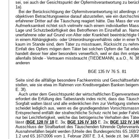
sei, sei auch der Gesichtspunkt der Opfermitverantwortung zu berück
1a).
Bei der Berücksichtigung der Opfermitverantwortung ist allerdings n
objektiven Betrachtungsweise darauf abzustellen, wie ein durchschnit
erfahrener Dritter auf die Täuschung reagiert hätte. Das Mass der v
Aufmerksamkeit richtet sich vielmehr nach einem individuellen Mas
Lage und Schutzbedürftigkeit des Betroffenen im Einzelfall an. Name
unerfahrene oder auf Grund von Alter oder Krankheit beeinträchtigte 
in einem Abhängigkeits- oder Unterordnungsverhältnis oder in einer 
kaum im Stande sind, dem Täter zu misstrauen, Rücksicht zu nehmen
Einfalt des Opfers mögen dem Täter bei solchen Opfern die Tat erlei
handelt dieser hier aber besonders verwerflich, weil er das ihm ent
allenfalls blinde - Vertrauen missbraucht (TIEDEMANN, a.a.O., N. 3
anderen
BGE 135 IV 76 S. 81
Seite sind die allfällige besondere Fachkenntnis und Geschäftserfa
stellen, wie sie etwa im Rahmen von Kreditvergaben Banken beigem
E. 3f).
Auch unter dem Gesichtspunkt der wirtschaftlichen Eigenverantwort
erfordert die Erfüllung des Tatbestands indes nicht, dass das Täusc
Sorgfalt walten lässt und alle erdenklichen ihm zur Verfügung stehende
scheidet lediglich aus, wenn es die grundlegendsten Vorsichtsmass
Entsprechend entfällt der strafrechtliche Schutz nicht bei jeder Fahr
nur bei Leichtfertigkeit, welche das betrügerische Verhalten des Täte
lässt (
BGE 128 IV 18
E. 3a;
BGE 126 IV 165
E. 2a;
BGE 122 IV 14
Ausschluss der Strafbarkeit des Täuschenden führende Opferverantw
Ausnahmefällen bejaht werden (Urteile des Bundesgerichts 6S.168
1.2 und 6S.167/2006 vom 1. Februar 2007 E. 3.4, beide zit. bei