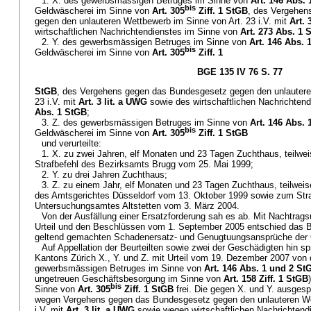
1. X. des gewerbsmässigen Betruges im Sinne von
Art. 146 Abs.
bis
Geldwäscherei im Sinne von
Art. 305
Ziff. 1 StGB
, des Vergehen
gegen den unlauteren Wettbewerb im Sinne von Art. 23 i.V. mit
Art. 
wirtschaftlichen Nachrichtendienstes im Sinne von
Art. 273 Abs. 1 
2. Y. des gewerbsmässigen Betruges im Sinne von
Art. 146 Abs. 
bis
Geldwäscherei im Sinne von
Art. 305
Ziff. 1
BGE 135 IV 76 S. 77
StGB
, des Vergehens gegen das Bundesgesetz gegen den unlautere
23 i.V. mit
Art. 3 lit. a UWG
sowie des wirtschaftlichen Nachrichten
Abs. 1 StGB
;
3. Z. des gewerbsmässigen Betruges im Sinne von
Art. 146 Abs.
bis
Geldwäscherei im Sinne von
Art. 305
Ziff. 1 StGB
und verurteilte:
1. X. zu zwei Jahren, elf Monaten und 23 Tagen Zuchthaus, teilwe
Strafbefehl des Bezirksamts Brugg vom 25. Mai 1999;
2. Y. zu drei Jahren Zuchthaus;
3. Z. zu einem Jahr, elf Monaten und 23 Tagen Zuchthaus, teilweis
des Amtsgerichtes Düsseldorf vom 13. Oktober 1999 sowie zum Str
Untersuchungsamtes Altstetten vom 3. März 2004.
Von der Ausfällung einer Ersatzforderung sah es ab. Mit Nachtrag
Urteil und den Beschlüssen vom 1. September 2005 entschied das Be
geltend gemachten Schadenersatz- und Genugtuungsansprüche der 
Auf Appellation der Beurteilten sowie zwei der Geschädigten hin s
Kantons Zürich X., Y. und Z. mit Urteil vom 19. Dezember 2007 von
gewerbsmässigen Betruges im Sinne von
Art. 146 Abs. 1 und 2 St
ungetreuen Geschäftsbesorgung im Sinne von
Art. 158 Ziff. 1 StGB
bis
Sinne von
Art. 305
Ziff. 1 StGB
frei. Die gegen X. und Y. ausge
wegen Vergehens gegen das Bundesgesetz gegen den unlauteren We
i.V. mit
Art. 3 lit. a UWG
sowie wegen wirtschaftlichen Nachrichten