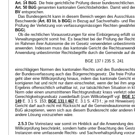
Art. 14 BüG
. Die freie gerichtliche Prüfung dieser bundesrechtlichen
Art. 50 BüG
genannten kantonalen Gerichtsbehörden. Damit wird d
BV
entsprochen.
Das Bundesgericht kann in diesem Bereich wegen des Ausschlusse
Beschwerde (
Art. 83 lit. b BGG
) in Bezug auf Sachverhalts- und Rec
Prüfung der Verletzung von verfassungsmässigen Rechten gewährlei
BGG
).
Ob die rechtlichen Voraussetzungen für eine Einbürgerung erfüllt si
Verwaltungsgericht somit frei. Es beachtet bei der Prüfung der Rec
im Rahmen ihrer Autonomie die im Gesetz verwendeten unbestimmten
anwenden. Indessen muss das kantonale Gericht die Rechtsanwendu
Anwendung unbestimmter Rechtsbegriffe durch die Gemeinde auf die
BGE 137 I 235 S. 241
einschlägigen Normen des kantonalen Rechts und des Bundesrechts
der Bundesverfassung auch das Bürgerrechtsgesetz. Die freie Prü
geht über eine Willkürprüfung hinaus, indem das kantonale Gericht 
korrigieren hat und nicht nur dann einschreitet, wenn der bei ihm an
Ergebnis offensichtlich unhaltbar ist, zur tatsächlichen Situation in 
Norm oder einen unumstrittenen Rechtsgrundsatz krass verletzt ode
Gerechtigkeitsgrundsatz zuwiderläuft (zum Willkürbegriff vgl.
BGE 13
149
E. 3.1 S. 153;
BGE 131 I 467
E. 3.1 S. 473 f.; je mit Hinweisen
Gericht darf auch nicht mit Rücksicht auf die Gemeindeautonomie ei
BüG akzeptieren, wenn sich aus diesem Bundesrecht oder anderen R
andere Lösung vorzuziehen wäre.
2.5.3
Die Vorinstanz war somit im Hinblick auf die Anwendung des 
Willkürprüfung beschränkt, sondern hatte unter Beachtung des Gesta
Instanzen eine umfassende Rechts- und Sachverhaltsprüfung vorzun