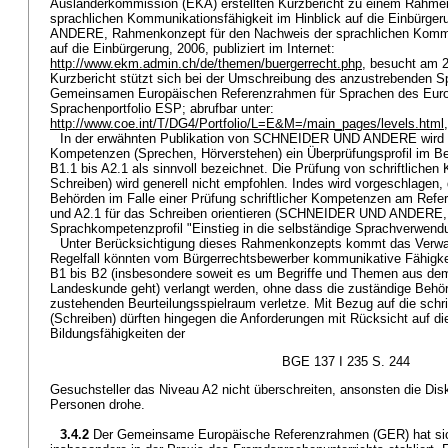
Ausländerkommission (EKA) erstellten Kurzbericht zu einem Rahme
sprachlichen Kommunikationsfähigkeit im Hinblick auf die Einbür
ANDERE, Rahmenkonzept für den Nachweis der sprachlichen Kommun
auf die Einbürgerung, 2006, publiziert im Internet:
http://www.ekm.admin.ch/de/themen/buergerrecht.php
, besucht am 2
Kurzbericht stützt sich bei der Umschreibung des anzustrebenden S
Gemeinsamen Europäischen Referenzrahmen für Sprachen des Euro
Sprachenportfolio ESP; abrufbar unter:
http://www.coe.int/T/DG4/Portfolio/L=E&M=/main_pages/levels.html
In der erwähnten Publikation von SCHNEIDER UND ANDERE wird f
Kompetenzen (Sprechen, Hörverstehen) ein Überprüfungsprofil im Be
B1.1 bis A2.1 als sinnvoll bezeichnet. Die Prüfung von schriftliche
Schreiben) wird generell nicht empfohlen. Indes wird vorgeschlagen,
Behörden im Falle einer Prüfung schriftlicher Kompetenzen am Refe
und A2.1 für das Schreiben orientieren (SCHNEIDER UND ANDERE, a
Sprachkompetenzprofil "Einstieg in die selbständige Sprachverwendu
Unter Berücksichtigung dieses Rahmenkonzepts kommt das Verwal
Regelfall könnten vom Bürgerrechtsbewerber kommunikative Fähigke
B1 bis B2 (insbesondere soweit es um Begriffe und Themen aus dem
Landeskunde geht) verlangt werden, ohne dass die zuständige Behör
zustehenden Beurteilungsspielraum verletze. Mit Bezug auf die schr
(Schreiben) dürften hingegen die Anforderungen mit Rücksicht auf di
Bildungsfähigkeiten der
BGE 137 I 235 S. 244
Gesuchsteller das Niveau A2 nicht überschreiten, ansonsten die Disk
Personen drohe.
3.4.2
Der Gemeinsame Europäische Referenzrahmen (GER) hat sic