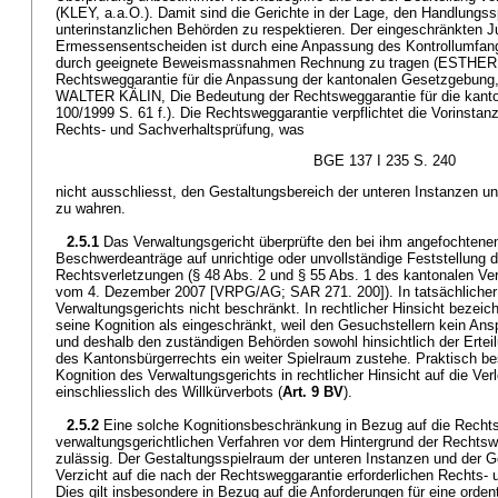
(KLEY, a.a.O.). Damit sind die Gerichte in der Lage, den Handlungs
unterinstanzlichen Behörden zu respektieren. Der eingeschränkten Jus
Ermessensentscheiden ist durch eine Anpassung des Kontrollumfang
durch geeignete Beweismassnahmen Rechnung zu tragen (ESTHE
Rechtsweggarantie für die Anpassung der kantonalen Gesetzgebung, 
WALTER KÄLIN, Die Bedeutung der Rechtsweggarantie für die kanton
100/1999 S. 61 f.). Die Rechtsweggarantie verpflichtet die Vorinsta
Rechts- und Sachverhaltsprüfung, was
BGE 137 I 235 S. 240
nicht ausschliesst, den Gestaltungsbereich der unteren Instanzen 
zu wahren.
2.5.1
Das Verwaltungsgericht überprüfte den bei ihm angefochten
Beschwerdeanträge auf unrichtige oder unvollständige Feststellung 
Rechtsverletzungen (§ 48 Abs. 2 und § 55 Abs. 1 des kantonalen Ve
vom 4. Dezember 2007 [VRPG/AG; SAR 271. 200]). In tatsächlicher H
Verwaltungsgerichts nicht beschränkt. In rechtlicher Hinsicht bezeic
seine Kognition als eingeschränkt, weil den Gesuchstellern kein An
und deshalb den zuständigen Behörden sowohl hinsichtlich der Erte
des Kantonsbürgerrechts ein weiter Spielraum zustehe. Praktisch be
Kognition des Verwaltungsgerichts in rechtlicher Hinsicht auf die Ve
einschliesslich des Willkürverbots (
Art. 9 BV
).
2.5.2
Eine solche Kognitionsbeschränkung in Bezug auf die Recht
verwaltungsgerichtlichen Verfahren vor dem Hintergrund der Rechtsw
zulässig. Der Gestaltungsspielraum der unteren Instanzen und der 
Verzicht auf die nach der Rechtsweggarantie erforderlichen Rechts- 
Dies gilt insbesondere in Bezug auf die Anforderungen für eine orde