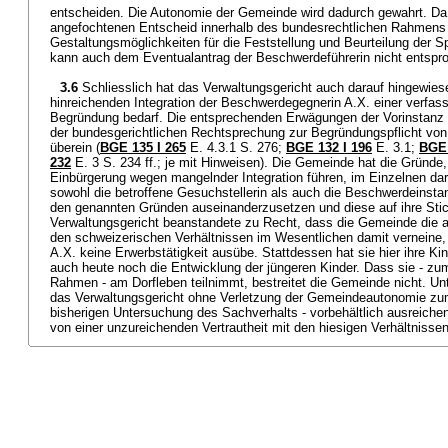
entscheiden. Die Autonomie der Gemeinde wird dadurch gewahrt. D
angefochtenen Entscheid innerhalb des bundesrechtlichen Rahmens
Gestaltungsmöglichkeiten für die Feststellung und Beurteilung der S
kann auch dem Eventualantrag der Beschwerdeführerin nicht entspr
3.6
Schliesslich hat das Verwaltungsgericht auch darauf hingewies
hinreichenden Integration der Beschwerdegegnerin A.X. einer verfass
Begründung bedarf. Die entsprechenden Erwägungen der Vorinstan
der bundesgerichtlichen Rechtsprechung zur Begründungspflicht vo
überein (
BGE 135 I 265
E. 4.3.1 S. 276;
BGE 132 I 196
E. 3.1;
BGE 
232
E. 3 S. 234 ff.; je mit Hinweisen). Die Gemeinde hat die Gründe
Einbürgerung wegen mangelnder Integration führen, im Einzelnen da
sowohl die betroffene Gesuchstellerin als auch die Beschwerdeinstan
den genannten Gründen auseinanderzusetzen und diese auf ihre Stich
Verwaltungsgericht beanstandete zu Recht, dass die Gemeinde die a
den schweizerischen Verhältnissen im Wesentlichen damit verneine
A.X. keine Erwerbstätigkeit ausübe. Stattdessen hat sie hier ihre Ki
auch heute noch die Entwicklung der jüngeren Kinder. Dass sie - z
Rahmen - am Dorfleben teilnimmt, bestreitet die Gemeinde nicht. U
das Verwaltungsgericht ohne Verletzung der Gemeindeautonomie zu
bisherigen Untersuchung des Sachverhalts - vorbehältlich ausreiche
von einer unzureichenden Vertrautheit mit den hiesigen Verhältniss