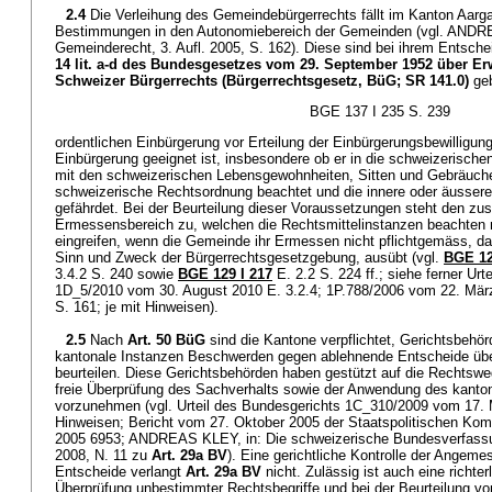
2.4
Die Verleihung des Gemeindebürgerrechts fällt im Kanton Aarg
Bestimmungen in den Autonomiebereich der Gemeinden (vgl. AN
Gemeinderecht, 3. Aufl. 2005, S. 162). Diese sind bei ihrem Entsche
14 lit. a-d des Bundesgesetzes vom 29. September 1952 über Er
Schweizer Bürgerrechts (Bürgerrechtsgesetz, BüG; SR 141.0)
geb
BGE 137 I 235 S. 239
ordentlichen Einbürgerung vor Erteilung der Einbürgerungsbewilligun
Einbürgerung geeignet ist, insbesondere ob er in die schweizerischen 
mit den schweizerischen Lebensgewohnheiten, Sitten und Gebräuchen 
schweizerische Rechtsordnung beachtet und die innere oder äussere
gefährdet. Bei der Beurteilung dieser Voraussetzungen steht den zu
Ermessensbereich zu, welchen die Rechtsmittelinstanzen beachten 
eingreifen, wenn die Gemeinde ihr Ermessen nicht pflichtgemäss, d
Sinn und Zweck der Bürgerrechtsgesetzgebung, ausübt (vgl.
BGE 12
3.4.2 S. 240 sowie
BGE 129 I 217
E. 2.2 S. 224 ff.; siehe ferner Ur
1D_5/2010 vom 30. August 2010 E. 3.2.4; 1P.788/2006 vom 22. März
S. 161; je mit Hinweisen).
2.5
Nach
Art. 50 BüG
sind die Kantone verpflichtet, Gerichtsbehörd
kantonale Instanzen Beschwerden gegen ablehnende Entscheide über
beurteilen. Diese Gerichtsbehörden haben gestützt auf die Rechtswe
freie Überprüfung des Sachverhalts sowie der Anwendung des kanto
vorzunehmen (vgl. Urteil des Bundesgerichts 1C_310/2009 vom 17. 
Hinweisen; Bericht vom 27. Oktober 2005 der Staatspolitischen Ko
2005 6953; ANDREAS KLEY, in: Die schweizerische Bundesverfassun
2008, N. 11 zu
Art. 29a BV
). Eine gerichtliche Kontrolle der Angem
Entscheide verlangt
Art. 29a BV
nicht. Zulässig ist auch eine richter
Überprüfung unbestimmter Rechtsbegriffe und bei der Beurteilung v