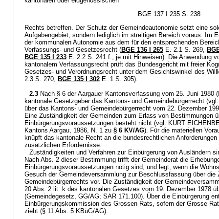
kantonalen oder eidgenössischen
BGE 137 I 235 S. 238
Rechts betreffen. Der Schutz der Gemeindeautonomie setzt eine sol
Aufgabengebiet, sondern lediglich im streitigen Bereich voraus. Im 
der kommunalen Autonomie aus dem für den entsprechenden Bereic
Verfassungs- und Gesetzesrecht (
BGE 136 I 265
E. 2.1 S. 269,
BGE
BGE 135 I 233
E. 2.2 S. 241 f.; je mit Hinweisen). Die Anwendung 
kantonalem Verfassungsrecht prüft das Bundesgericht mit freier Kog
Gesetzes- und Verordnungsrecht unter dem Gesichtswinkel des Willk
2.3 S. 270;
BGE 135 I 302
E. 1 S. 305).
2.3
Nach § 6 der Aargauer Kantonsverfassung vom 25. Juni 1980 (
kantonale Gesetzgeber das Kantons- und Gemeindebürgerrecht (vgl
über das Kantons- und Gemeindebürgerrecht vom 22. Dezember 19
Eine Zuständigkeit der Gemeinden zum Erlass von Bestimmungen ü
Einbürgerungsvoraussetzungen besteht nicht (vgl. KURT EICHENB
Kantons Aargau, 1986, N. 1 zu
§ 6 KV/AG
). Für die materiellen Vo
knüpft das kantonale Recht an die bundesrechtlichen Anforderungen 
zusätzlichen Erfordernisse.
Zuständigkeiten und Verfahren zur Einbürgerung von Ausländern si
Nach Abs. 2 dieser Bestimmung trifft der Gemeinderat die Erhebungen
Einbürgerungsvoraussetzungen nötig sind, und legt, wenn die Wohnsit
Gesuch der Gemeindeversammlung zur Beschlussfassung über die 
Gemeindebürgerrechts vor. Die Zuständigkeit der Gemeindeversamm
20 Abs. 2 lit. k des kantonalen Gesetzes vom 19. Dezember 1978 ü
(Gemeindegesetz, GG/AG; SAR 171.100). Über die Einbürgerung ent
Einbürgerungskommission des Grossen Rats, sofern der Grosse Rat 
zieht (§ 11 Abs. 5 KBüG/AG).