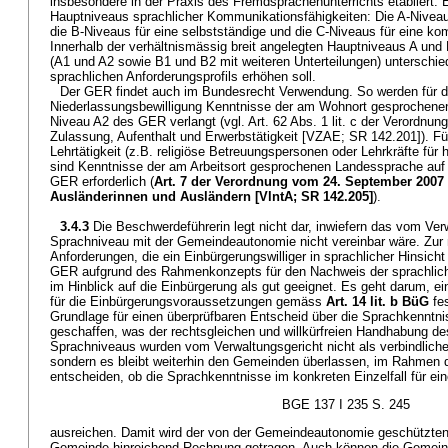
insbesondere in der Praxis des Fremdsprachenunterrichts etabliert. E
Hauptniveaus sprachlicher Kommunikationsfähigkeiten: Die A-Niveau
die B-Niveaus für eine selbstständige und die C-Niveaus für eine 
Innerhalb der verhältnismässig breit angelegten Hauptniveaus A und 
(A1 und A2 sowie B1 und B2 mit weiteren Unterteilungen) unterschie
sprachlichen Anforderungsprofils erhöhen soll.
Der GER findet auch im Bundesrecht Verwendung. So werden für die
Niederlassungsbewilligung Kenntnisse der am Wohnort gesprochen
Niveau A2 des GER verlangt (vgl. Art. 62 Abs. 1 lit. c der Verordnu
Zulassung, Aufenthalt und Erwerbstätigkeit [VZAE; SR 142.201]). Fü
Lehrtätigkeit (z.B. religiöse Betreuungspersonen oder Lehrkräfte für
sind Kenntnisse der am Arbeitsort gesprochenen Landessprache au
GER erforderlich (
Art. 7 der Verordnung vom 24. September 2007 
Ausländerinnen und Ausländern [VlntA; SR 142.205]
).
3.4.3
Die Beschwerdeführerin legt nicht dar, inwiefern das vom Ve
Sprachniveau mit der Gemeindeautonomie nicht vereinbar wäre. Zur
Anforderungen, die ein Einbürgerungswilliger in sprachlicher Hinsicht e
GER aufgrund des Rahmenkonzepts für den Nachweis der sprachlic
im Hinblick auf die Einbürgerung als gut geeignet. Es geht darum, e
für die Einbürgerungsvoraussetzungen gemäss
Art. 14 lit. b BüG
fes
Grundlage für einen überprüfbaren Entscheid über die Sprachkenntn
geschaffen, was der rechtsgleichen und willkürfreien Handhabung de
Sprachniveaus wurden vom Verwaltungsgericht nicht als verbindliche
sondern es bleibt weiterhin den Gemeinden überlassen, im Rahmen d
entscheiden, ob die Sprachkenntnisse im konkreten Einzelfall für ei
BGE 137 I 235 S. 245
ausreichen. Damit wird der von der Gemeindeautonomie geschützten 
Gemeinde hinreichend Rechnung getragen. Auch können die Gemeind