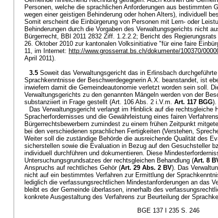
Personen, welche die sprachlichen Anforderungen aus bestimmten Grü
wegen einer geistigen Behinderung oder hohen Alters), individuell b
Somit erscheint die Einbürgerung von Personen mit Lern- oder Leis
Behinderungen durch die Vorgaben des Verwaltungsgerichts nicht au
Bürgerrecht, BBl 2011 2832 Ziff. 1.2.2.2; Bericht des Regierungsra
26. Oktober 2010 zur kantonalen Volksinitiative "für eine faire Einbür
11, im Internet:
http://www.grosserrat.bs.ch/dokumente/100370/0000
April 2011).
3.5
Soweit das Verwaltungsgericht das in Erlinsbach durchgeführte 
Sprachkenntnisse der Beschwerdegegnerin A.X. beanstandet, ist ebenf
inwiefern damit die Gemeindeautonomie verletzt worden sein soll. Di
Verwaltungsgerichts zu den genannten Mängeln werden von der Besc
substanziiert in Frage gestellt (Art. 106 Abs. 2 i.V.m.
Art. 117 BGG
).
Das Verwaltungsgericht verlangt im Hinblick auf die rechtsgleich
Spracherfordernisses und die Gewährleistung eines fairen Verfahren
Bürgerrechtsbewerbern zumindest zu einem frühen Zeitpunkt mitgete
bei den verschiedenen sprachlichen Fertigkeiten (Verstehen, Spreche
Weiter soll die zuständige Behörde die ausreichende Qualität des Ev
sicherstellen sowie die Evaluation in Bezug auf den Gesuchsteller b
individuell durchführen und dokumentieren. Diese Mindesterfordern
Untersuchungsgrundsatzes der rechtsgleichen Behandlung (
Art. 8 B
Anspruchs auf rechtliches Gehör (
Art. 29 Abs. 2 BV
). Das Verwaltu
nicht auf ein bestimmtes Verfahren zur Ermittlung der Sprachkenntni
lediglich die verfassungsrechtlichen Mindestanforderungen an das V
bleibt es der Gemeinde überlassen, innerhalb des verfassungsrecht
konkrete Ausgestaltung des Verfahrens zur Beurteilung der Sprachk
BGE 137 I 235 S. 246