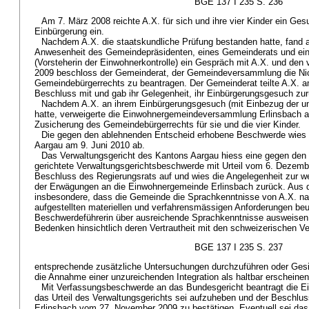
BGE 137 I 235 S. 236
Am 7. März 2008 reichte A.X. für sich und ihre vier Kinder ein Ge
Einbürgerung ein.
Nachdem A.X. die staatskundliche Prüfung bestanden hatte, fand a
Anwesenheit des Gemeindepräsidenten, eines Gemeinderats und ein
(Vorsteherin der Einwohnerkontrolle) ein Gespräch mit A.X. und den vi
2009 beschloss der Gemeinderat, der Gemeindeversammlung die Ni
Gemeindebürgerrechts zu beantragen. Der Gemeinderat teilte A.X. a
Beschluss mit und gab ihr Gelegenheit, ihr Einbürgerungsgesuch zu
Nachdem A.X. an ihrem Einbürgerungsgesuch (mit Einbezug der un
hatte, verweigerte die Einwohnergemeindeversammlung Erlinsbach 
Zusicherung des Gemeindebürgerrechts für sie und die vier Kinder.
Die gegen den ablehnenden Entscheid erhobene Beschwerde wies 
Aargau am 9. Juni 2010 ab.
Das Verwaltungsgericht des Kantons Aargau hiess eine gegen den
gerichtete Verwaltungsgerichtsbeschwerde mit Urteil vom 6. Dezemb
Beschluss des Regierungsrats auf und wies die Angelegenheit zur w
der Erwägungen an die Einwohnergemeinde Erlinsbach zurück. Aus 
insbesondere, dass die Gemeinde die Sprachkenntnisse von A.X. n
aufgestellten materiellen und verfahrensmässigen Anforderungen beur
Beschwerdeführerin über ausreichende Sprachkenntnisse ausweisen
Bedenken hinsichtlich deren Vertrautheit mit den schweizerischen V
BGE 137 I 235 S. 237
entsprechende zusätzliche Untersuchungen durchzuführen oder Ges
die Annahme einer unzureichenden Integration als haltbar erscheinen
Mit Verfassungsbeschwerde an das Bundesgericht beantragt die E
das Urteil des Verwaltungsgerichts sei aufzuheben und der Besch
Erlinsbach vom 27. November 2009 zu bestätigen. Eventuell sei das 