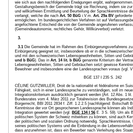
wie sich aus den nachfolgenden Erwägungen ergibt, wahrgenommen
Gestaltungsbereich der Gemeinde trägt sie Rechnung, indem sie zur 
und willkürfreien Ermittlung und Beurteilung der Sprachkenntnisse d
verlangt, welche die nach
Art. 50 BüG
i.V.m.
Art. 29a BV
geforderte 
ermöglichen. Im bundesgerichtlichen Verfahren ist auf Verfassungsb
angefochtene Entscheid die von der Gemeinde angerufenen verfas
(Gemeindeautonomie, rechtliches Gehör, Willkürverbot) verletzt.
3.
3.1
Die Gemeinde hat im Rahmen des Einbürgerungsverfahrens zu 
Einbürgerung geeignet ist, insbesondere ob er in die schweizerischen 
und mit den schweizerischen Lebensgewohnheiten, Sitten und Gebräu
und b BüG
). Das in
Art. 14 lit. b BüG
genannte Kriterium der Vertra
Lebensgewohnheiten, Sitten und Gebräuchen setzt gewisse Kenntni
Bewohner und insbesondere eine der Landessprachen voraus (vgl. VP
BGE 137 I 235 S. 242
CÉLINE GUTZWILLER, Droit de la nationalité et fédéralisme en Suis
Fähigkeit, sich in einer Landessprache zu verständigen, soll im neu
Integrationskriterium ausdrücklich genannt werden (Art. 12 Abs. 1 l
Bundesrates vom 4. März 2011 zur Totalrevision des Bundesgesetz
Bürgerrecht, BBl 2011 2834 f. Ziff. 1.2.2.5 [nachfolgend: Botschaft B
Kenntnisse der vor Ort gesprochenen Landessprache können als Ind
Integration gewertet werden (vgl.
BGE 134 I 56
E. 3 S. 59). Um als B
politischen System der Schweiz mitwirken zu können, sind auch Ken
der politischen und sozialen Ordnung notwendig. Sprachkenntnisse,
seines politischen Systems und die Einbindung in die Lebensverhäl
dass anzunehmen ist, dass ein Bewerber nach Verleihung des Staa