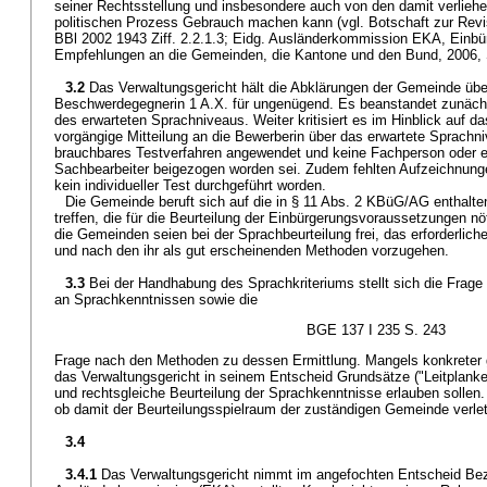
seiner Rechtsstellung und insbesondere auch von den damit verlie
politischen Prozess Gebrauch machen kann (vgl. Botschaft zur Revi
BBl 2002 1943 Ziff. 2.2.1.3; Eidg. Ausländerkommission EKA, Einb
Empfehlungen an die Gemeinden, die Kantone und den Bund, 2006, S.
3.2
Das Verwaltungsgericht hält die Abklärungen der Gemeinde übe
Beschwerdegegnerin 1 A.X. für ungenügend. Es beanstandet zunächst
des erwarteten Sprachniveaus. Weiter kritisiert es im Hinblick auf d
vorgängige Mitteilung an die Bewerberin über das erwartete Sprachniv
brauchbares Testverfahren angewendet und keine Fachperson oder e
Sachbearbeiter beigezogen worden sei. Zudem fehlten Aufzeichnunge
kein individueller Test durchgeführt worden.
Die Gemeinde beruft sich auf die in § 11 Abs. 2 KBüG/AG enthal
treffen, die für die Beurteilung der Einbürgerungsvoraussetzungen nöt
die Gemeinden seien bei der Sprachbeurteilung frei, das erforderli
und nach den ihr als gut erscheinenden Methoden vorzugehen.
3.3
Bei der Handhabung des Sprachkriteriums stellt sich die Frage
an Sprachkenntnissen sowie die
BGE 137 I 235 S. 243
Frage nach den Methoden zu dessen Ermittlung. Mangels konkreter g
das Verwaltungsgericht in seinem Entscheid Grundsätze ("Leitplanken"
und rechtsgleiche Beurteilung der Sprachkenntnisse erlauben sollen.
ob damit der Beurteilungsspielraum der zuständigen Gemeinde verlet
3.4
3.4.1
Das Verwaltungsgericht nimmt im angefochten Entscheid Bezu