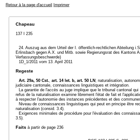
Retour à la page d'accueil
Imprimer
Chapeau
137 I 235
24. Auszug aus dem Urteil der I. öffentlich-rechtlichen Abteilung 
Erlinsbach gegen A.X. und Mitb. sowie Regierungsrat des Kantons A
Verfassungsbeschwerde)
1D_1/2011 vom 13. April 2011
Regeste
Art. 29a, 50 Cst.
,
art. 14 let. b,
art. 50 LN
; naturalisation, auton
judiciaire cantonale, connaissances linguistiques et intégration.
La garantie de l'accès au juge implique que le tribunal cantonal qui
refus de la naturalisation examine librement l'état de fait et l'applicat
à respecter l'autonomie des instances précédentes et des communes 
Niveau de connaissances linguistiques qui peut en principe être re
naturalisation (consid. 3.4).
Exigences minimales de procédure pour l'évaluation des connaissan
3.5).
Faits
à partir de page 236