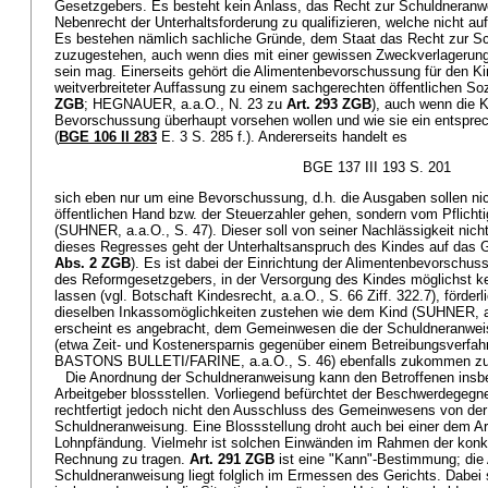
Gesetzgebers. Es besteht kein Anlass, das Recht zur Schuldneranw
Nebenrecht der Unterhaltsforderung zu qualifizieren, welche nicht 
Es bestehen nämlich sachliche Gründe, dem Staat das Recht zur S
zuzugestehen, auch wenn dies mit einer gewissen Zweckverlagerung 
sein mag. Einerseits gehört die Alimentenbevorschussung für den Ki
weitverbreiteter Auffassung zu einem sachgerechten öffentlichen So
ZGB
; HEGNAUER, a.a.O., N. 23 zu
Art. 293 ZGB
), auch wenn die K
Bevorschussung überhaupt vorsehen wollen und wie sie ein entspr
(
BGE 106 II 283
E. 3 S. 285 f.). Andererseits handelt es
BGE 137 III 193 S. 201
sich eben nur um eine Bevorschussung, d.h. die Ausgaben sollen nic
öffentlichen Hand bzw. der Steuerzahler gehen, sondern vom Pflicht
(SUHNER, a.a.O., S. 47). Dieser soll von seiner Nachlässigkeit nich
dieses Regresses geht der Unterhaltsanspruch des Kindes auf das
Abs. 2 ZGB
). Es ist dabei der Einrichtung der Alimentenbevorschu
des Reformgesetzgebers, in der Versorgung des Kindes möglichst k
lassen (vgl. Botschaft Kindesrecht, a.a.O., S. 66 Ziff. 322.7), för
dieselben Inkassomöglichkeiten zustehen wie dem Kind (SUHNER, a.
erscheint es angebracht, dem Gemeinwesen die der Schuldneranwei
(etwa Zeit- und Kostenersparnis gegenüber einem Betreibungsverfah
BASTONS BULLETI/FARINE, a.a.O., S. 46) ebenfalls zukommen zu
Die Anordnung der Schuldneranweisung kann den Betroffenen ins
Arbeitgeber blossstellen. Vorliegend befürchtet der Beschwerdegegn
rechtfertigt jedoch nicht den Ausschluss des Gemeinwesens von de
Schuldneranweisung. Eine Blossstellung droht auch bei einer dem A
Lohnpfändung. Vielmehr ist solchen Einwänden im Rahmen der konk
Rechnung zu tragen.
Art. 291 ZGB
ist eine "Kann"-Bestimmung; die
Schuldneranweisung liegt folglich im Ermessen des Gerichts. Dabei 