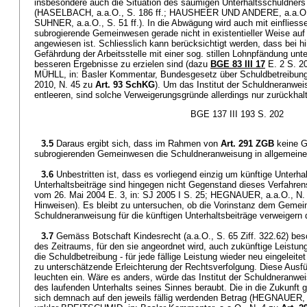
insbesondere auch die Situation des säumigen Unterhaltsschuldners
(HASELBACH, a.a.O., S. 186 ff.; HAUSHEER UND ANDERE, a.a.O.
SUHNER, a.a.O., S. 51 ff.). In die Abwägung wird auch mit einfliess
subrogierende Gemeinwesen gerade nicht in existentieller Weise auf
angewiesen ist. Schliesslich kann berücksichtigt werden, dass bei 
Gefährdung der Arbeitsstelle mit einer sog. stillen Lohnpfändung unt
besseren Ergebnisse zu erzielen sind (dazu
BGE 83 III 17
E. 2 S. 
MÜHLL, in: Basler Kommentar, Bundesgesetz über Schuldbetreibung u
2010, N. 45 zu
Art. 93 SchKG
). Um das Institut der Schuldneranwei
entleeren, sind solche Verweigerungsgründe allerdings nur zurückh
BGE 137 III 193 S. 202
3.5
Daraus ergibt sich, dass im Rahmen von
Art. 291 ZGB
keine G
subrogierenden Gemeinwesen die Schuldneranweisung in allgemeine
3.6
Unbestritten ist, dass es vorliegend einzig um künftige Unterha
Unterhaltsbeiträge sind hingegen nicht Gegenstand dieses Verfahrens
vom 26. Mai 2004 E. 3, in: SJ 2005 I S. 25; HEGNAUER, a.a.O., N.
Hinweisen). Es bleibt zu untersuchen, ob die Vorinstanz dem Gemei
Schuldneranweisung für die künftigen Unterhaltsbeiträge verweigern d
3.7
Gemäss Botschaft Kindesrecht (a.a.O., S. 65 Ziff. 322.62) be
des Zeitraums, für den sie angeordnet wird, auch zukünftige Leistun
die Schuldbetreibung - für jede fällige Leistung wieder neu eingeleitet
zu unterschätzende Erleichterung der Rechtsverfolgung. Diese Aus
leuchten ein. Wäre es anders, würde das Institut der Schuldneranwei
des laufenden Unterhalts seines Sinnes beraubt. Die in die Zukunft 
sich demnach auf den jeweils fällig werdenden Betrag (HEGNAUER, 