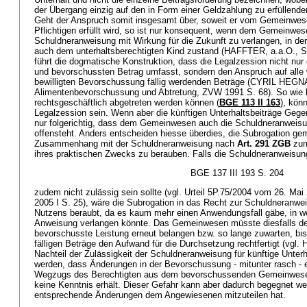
der Übergang einzig auf den in Form einer Geldzahlung zu erfüllende
Geht der Anspruch somit insgesamt über, soweit er vom Gemeinwese
Pflichtigen erfüllt wird, so ist nur konsequent, wenn dem Gemeinwe
Schuldneranweisung mit Wirkung für die Zukunft zu verlangen, in d
auch dem unterhaltsberechtigten Kind zustand (HAFFTER, a.a.O., S
führt die dogmatische Konstruktion, dass die Legalzession nicht nur
und bevorschussten Betrag umfasst, sondern den Anspruch auf alle
bewilligten Bevorschussung fällig werdenden Beträge (CYRIL HEG
Alimentenbevorschussung und Abtretung, ZVW 1991 S. 68). So wie 
rechtsgeschäftlich abgetreten werden können (
BGE 113 II 163
), kön
Legalzession sein. Wenn aber die künftigen Unterhaltsbeiträge Gegen
nur folgerichtig, dass dem Gemeinwesen auch die Schuldneranweisun
offensteht. Anders entscheiden hiesse überdies, die Subrogation g
Zusammenhang mit der Schuldneranweisung nach
Art. 291 ZGB
zum
ihres praktischen Zwecks zu berauben. Falls die Schuldneranweisun
BGE 137 III 193 S. 204
zudem nicht zulässig sein sollte (vgl. Urteil 5P.75/2004 vom 26. Mai
2005 I S. 25), wäre die Subrogation in das Recht zur Schuldneranwe
Nutzens beraubt, da es kaum mehr einen Anwendungsfall gäbe, in
Anweisung verlangen könnte. Das Gemeinwesen müsste diesfalls den
bevorschusste Leistung erneut belangen bzw. so lange zuwarten, bi
fälligen Beträge den Aufwand für die Durchsetzung rechtfertigt (vgl.
Nachteil der Zulässigkeit der Schuldneranweisung für künftige Unter
werden, dass Änderungen in der Bevorschussung - mitunter rasch - ei
Wegzugs des Berechtigten aus dem bevorschussenden Gemeinwese
keine Kenntnis erhält. Dieser Gefahr kann aber dadurch begegnet 
entsprechende Änderungen dem Angewiesenen mitzuteilen hat.