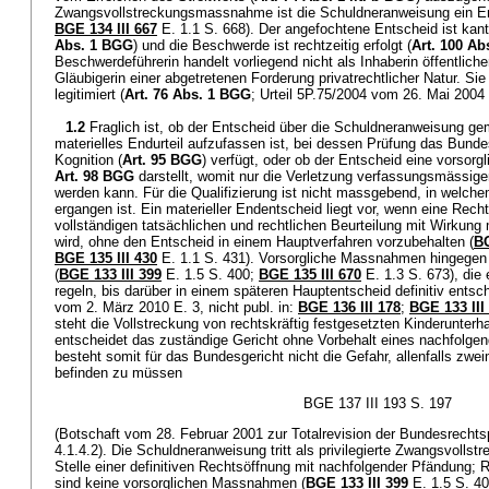
Zwangsvollstreckungsmassnahme ist die Schuldneranweisung ein E
BGE 134 III 667
E. 1.1 S. 668). Der angefochtene Entscheid ist kanto
Abs. 1 BGG
) und die Beschwerde ist rechtzeitig erfolgt (
Art. 100 A
Beschwerdeführerin handelt vorliegend nicht als Inhaberin öffentlich
Gläubigerin einer abgetretenen Forderung privatrechtlicher Natur. S
legitimiert (
Art. 76 Abs. 1 BGG
; Urteil 5P.75/2004 vom 26. Mai 2004 
1.2
Fraglich ist, ob der Entscheid über die Schuldneranweisung 
materielles Endurteil aufzufassen ist, bei dessen Prüfung das Bundes
Kognition (
Art. 95 BGG
) verfügt, oder ob der Entscheid eine vorso
Art. 98 BGG
darstellt, womit nur die Verletzung verfassungsmässig
werden kann. Für die Qualifizierung ist nicht massgebend, in welch
ergangen ist. Ein materieller Endentscheid liegt vor, wenn eine Recht
vollständigen tatsächlichen und rechtlichen Beurteilung mit Wirkung m
wird, ohne den Entscheid in einem Hauptverfahren vorzubehalten (
BG
BGE 135 III 430
E. 1.1 S. 431). Vorsorgliche Massnahmen hingegen 
(
BGE 133 III 399
E. 1.5 S. 400;
BGE 135 III 670
E. 1.3 S. 673), die 
regeln, bis darüber in einem späteren Hauptentscheid definitiv entsc
vom 2. März 2010 E. 3, nicht publ. in:
BGE 136 III 178
;
BGE 133 III
steht die Vollstreckung von rechtskräftig festgesetzten Kinderunterh
entscheidet das zuständige Gericht ohne Vorbehalt eines nachfolge
besteht somit für das Bundesgericht nicht die Gefahr, allenfalls zwe
befinden zu müssen
BGE 137 III 193 S. 197
(Botschaft vom 28. Februar 2001 zur Totalrevision der Bundesrechtsp
4.1.4.2). Die Schuldneranweisung tritt als privilegierte Zwangsvoll
Stelle einer definitiven Rechtsöffnung mit nachfolgender Pfändung;
sind keine vorsorglichen Massnahmen (
BGE 133 III 399
E. 1.5 S. 40