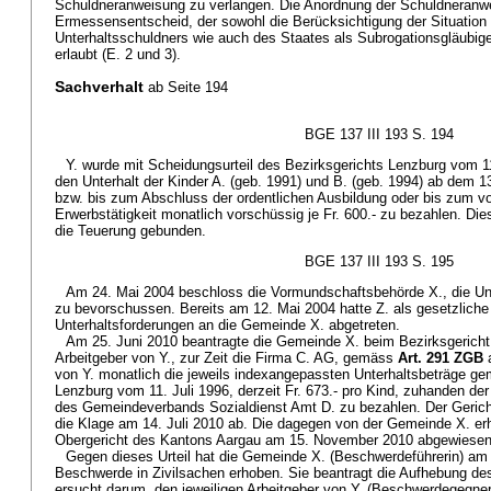
Schuldneranweisung zu verlangen. Die Anordnung der Schuldneranwe
Ermessensentscheid, der sowohl die Berücksichtigung der Situatio
Unterhaltsschuldners wie auch des Staates als Subrogationsgläubige
erlaubt (E. 2 und 3).
Sachverhalt
ab Seite 194
BGE 137 III 193 S. 194
Y. wurde mit Scheidungsurteil des Bezirksgerichts Lenzburg vom 11.
den Unterhalt der Kinder A. (geb. 1991) und B. (geb. 1994) ab dem 13
bzw. bis zum Abschluss der ordentlichen Ausbildung oder bis zum vorze
Erwerbstätigkeit monatlich vorschüssig je Fr. 600.- zu bezahlen. Di
die Teuerung gebunden.
BGE 137 III 193 S. 195
Am 24. Mai 2004 beschloss die Vormundschaftsbehörde X., die Unte
zu bevorschussen. Bereits am 12. Mai 2004 hatte Z. als gesetzliche V
Unterhaltsforderungen an die Gemeinde X. abgetreten.
Am 25. Juni 2010 beantragte die Gemeinde X. beim Bezirksgericht 
Arbeitgeber von Y., zur Zeit die Firma C. AG, gemäss
Art. 291 ZGB
von Y. monatlich die jeweils indexangepassten Unterhaltsbeträge ge
Lenzburg vom 11. Juli 1996, derzeit Fr. 673.- pro Kind, zuhanden d
des Gemeindeverbands Sozialdienst Amt D. zu bezahlen. Der Gerich
die Klage am 14. Juli 2010 ab. Die dagegen von der Gemeinde X. 
Obergericht des Kantons Aargau am 15. November 2010 abgewiesen
Gegen dieses Urteil hat die Gemeinde X. (Beschwerdeführerin) a
Beschwerde in Zivilsachen erhoben. Sie beantragt die Aufhebung de
ersucht darum, den jeweiligen Arbeitgeber von Y. (Beschwerdegegner)