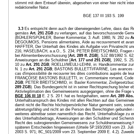
stimmt mit dem Entwurf überein, abgesehen von einer hier nicht int
redaktioneller Natur.
BGE 137 III 193 S. 199
3.3
Es entspricht denn auch der überwiegenden Lehre, dass das R
gemäss
Art. 291 ZGB
zu verlangen, auf das bevorschussende Gem
(BÜHLER/SPÜHLER, Berner Kommentar, 3. Aufl. 1980, N. 282 zu
A
DEGOUMOIS, Pensions alimentaires, Aide au recouvrement et ava
HAFFTER, Der Unterhalt des Kindes als Aufgabe von Privatrecht und
216; HASELBACH, a.a.O., S. 234; PETER BREITSCHMID, Fragen u
bei Alimentenbevorschussung [
Art. 289 ff. ZGB
], SJZ 88/1992 S. 
Anweisungen an die Schuldner [
Art. 177 und 291 ZGB
], 1992, S. 2
10 zu
Art. 291 ZGB
; ROELLI/MEULI-LEHNI, in: Handkommentar zum 
N. 1 zu
Art. 291 ZGB
; BASTONS BULLETTI/FARINE, Les avances de c
cas d'impossibilité de recouvrer les dites contributions auprès de le
FRANÇOISE BASTONS BULLETTI, in: Commentaire romand, Code ci
ZGB
; PETER BREITSCHMID, in: Basler Kommentar, Zivilgesetzbuch,
289 ZGB
). Das Bundesgericht ist in seiner Rechtsprechung bisher eb
Aktivlegitimation des Gemeinwesens ausgegangen, ohne die Frage ve
BGE 106 III 18
E. 2 S. 20 f. hat es festgehalten, wenn
Art. 289 Abs
Unterhaltsanspruch des Kindes mit allen Rechten auf das Gemeinw
damit nicht die Rechte höchstpersönlicher Natur gemeint sein, sonde
abtretungsfähig und nicht an die Person des Berechtigten gebunden 
weiteres abtretbar seien namentlich das Recht, Unterhaltsklage zu 
des Unterhaltsbeitrags, Anweisungen an den Schuldner und Sicherste
Recht des subrogierenden Gemeinwesens zur Schuldneranweisung h
späteren Entscheiden hingewiesen (Urteile 5P.193/2003 vom 23. Juli
2003 S. 971; 8C_501/2009 vom 23. September 2009 E. 4.2). Zuweile