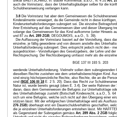
unklar BREITSCHMID, in: Basler Kommentar, a.a.O., N. 4 zu
Art. 
auch die Vorinstanz, dass der Unterhaltsgläubiger selber für die künf
Schuldneranweisung verlangen kann.
3.8
Die Vorinstanz hat aber dem Gemeinwesen die Schuldneranweis
Kinderalimente verweigert, da die Gemeinde nicht in diese künftigen, 
Kinderunterhaltsforderungen subrogiert sei. Die einzelne Beitragsfo
ihrer Entstehung auf das Gemeinwesen über und dieser Übergang tret
solange das Gemeinwesen für das Kind aufkomme (unter Hinweis a
und 87 zu
Art. 289 ZGB
; DEGOUMOIS, a.a.O., S. 39).
Die Auffassung der Vorinstanz basiert auf der Vorstellung, dass d
einzelne, je fällig gewordene und von diesem anstelle des Unterhalt
Unterhaltsforderung subrogiert. Dies entspricht jedoch nicht den - me
ausgedrückten - Vorstellungen des Gesetzgebers, der Lehre und der 
Rechtsprechung. Der Rechtsübergang umfasst mehr als die einzelne, 
BGE 137 III 193 S. 203
werdende Unterhaltsforderung. Vielmehr sollen dem subrogierenden
dieselben Rechte zustehen wie dem unterhaltsberechtigten Kind. 
sind einzig höchstpersönliche Rechte, also Rechte, die an die Pers
sind (
BGE 106 III 18
E. 2 S. 20). Dass das Recht zur Schuldneranwe
Natur ist, wurde bereits gesagt (oben E. 3.4). Der weite Rahmen der 
daran, dass dem Gemeinwesen die Befugnis zur Unterhaltsklage ode
des Unterhaltsbetrags zusteht (Botschaft Kindesrecht, a.a.O., S. 64 
sich um eine Befugnis, welche sich nicht auf den Übergang einer ein
stützen lässt. Mit der erfolgreichen Unterhaltsklage wird als Ausflus
276 ZGB
) überhaupt erst ein Dauerschuldverhältnis geschaffen, wel
die je einzelnen Unterhaltsforderungen entstehen lässt. Mit HAFFTE
als Gegenstand der Subrogation gemäss
Art. 289 Abs. 2 ZGB
folgl
Unterhalt und nicht die einzelne Beitragsforderung bezeichnen, wobei