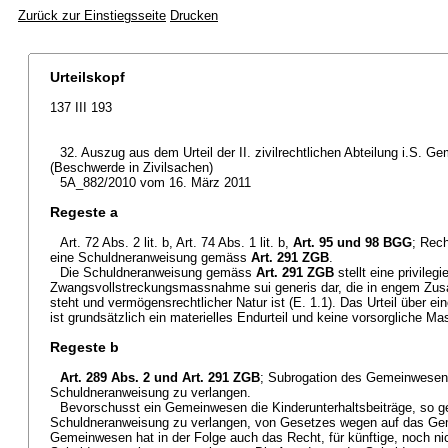
Zurück zur Einstiegsseite
Drucken
Urteilskopf
137 III 193
32. Auszug aus dem Urteil der II. zivilrechtlichen Abteilung i.S. G
(Beschwerde in Zivilsachen)
5A_882/2010 vom 16. März 2011
Regeste a
Art. 72 Abs. 2 lit. b, Art. 74 Abs. 1 lit. b,
Art. 95 und 98 BGG
; Rec
eine Schuldneranweisung gemäss
Art. 291 ZGB
.
Die Schuldneranweisung gemäss
Art. 291 ZGB
stellt eine privilegi
Zwangsvollstreckungsmassnahme sui generis dar, die in engem Zu
steht und vermögensrechtlicher Natur ist (E. 1.1). Das Urteil über 
ist grundsätzlich ein materielles Endurteil und keine vorsorgliche M
Regeste b
Art. 289 Abs. 2 und
Art. 291 ZGB
; Subrogation des Gemeinwesens
Schuldneranweisung zu verlangen.
Bevorschusst ein Gemeinwesen die Kinderunterhaltsbeiträge, so ge
Schuldneranweisung zu verlangen, von Gesetzes wegen auf das Ge
Gemeinwesen hat in der Folge auch das Recht, für künftige, noch nich