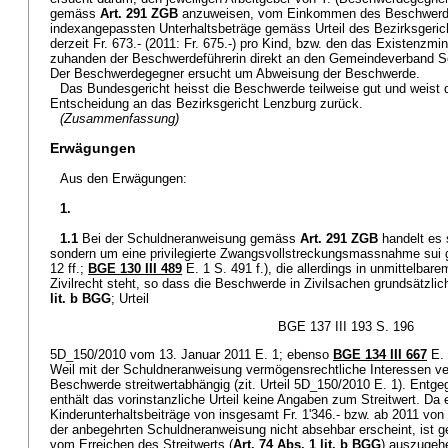
gemäss
Art. 291 ZGB
anzuweisen, vom Einkommen des Beschwerde
indexangepassten Unterhaltsbeträge gemäss Urteil des Bezirksgeric
derzeit Fr. 673.- (2011: Fr. 675.-) pro Kind, bzw. den das Existenz
zuhanden der Beschwerdeführerin direkt an den Gemeindeverband So
Der Beschwerdegegner ersucht um Abweisung der Beschwerde.
Das Bundesgericht heisst die Beschwerde teilweise gut und weist 
Entscheidung an das Bezirksgericht Lenzburg zurück.
(Zusammenfassung)
Erwägungen
Aus den Erwägungen:
1.
1.1
Bei der Schuldneranweisung gemäss
Art. 291 ZGB
handelt es 
sondern um eine privilegierte Zwangsvollstreckungsmassnahme sui g
12 ff.;
BGE 130 III 489
E. 1 S. 491 f.), die allerdings in unmittel
Zivilrecht steht, so dass die Beschwerde in Zivilsachen grundsätzlich
lit. b BGG
; Urteil
BGE 137 III 193 S. 196
5D_150/2010 vom 13. Januar 2011 E. 1; ebenso
BGE 134 III 667
E. 
Weil mit der Schuldneranweisung vermögensrechtliche Interessen verf
Beschwerde streitwertabhängig (zit. Urteil 5D_150/2010 E. 1). Entg
enthält das vorinstanzliche Urteil keine Angaben zum Streitwert. Da
Kinderunterhaltsbeiträge von insgesamt Fr. 1'346.- bzw. ab 2011 von 
der anbegehrten Schuldneranweisung nicht absehbar erscheint, ist
vom Erreichen des Streitwerts (
Art. 74 Abs. 1 lit. b BGG
) auszugeh