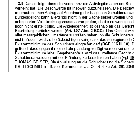
3.9
Daraus folgt, dass die Vorinstanz die Aktivlegitimation der Be
verneint hat. Die Beschwerde ist insoweit gutzuheissen. Die Beschwe
reformatorischen Antrag auf Anordnung der fraglichen Schuldneranwe
Bundesgericht kann allerdings nicht in der Sache selber urteilen und
anbegehrten Vollstreckungsmassnahme prüfen, da die notwendigen 
noch nicht erstellt sind. Die Angelegenheit ist deshalb an das Geric
Beurteilung zurückzuweisen (
Art. 107 Abs. 2 BGG
). Das Gericht wir
aller massgeblichen Umstände zu prüfen haben, ob die Schuldneran
nicht. Zudem wird zu berücksichtigen sein, dass das subrogierende
Existenzminimum des Schuldners eingreifen darf (
BGE 116 III 10
). 
geltend, dass gegen ihn eine Lohnpfändung verfügt worden sei und er
Existenzminimum lebe. Gegebenenfalls wird das urteilende Gericht
Schuldneranweisung mit der Pfändung zu koordinieren haben (vgl.
B
THOMAS GEISER, Die Anweisung an die Schuldner und die Sicherste
BREITSCHMID, in: Basler Kommentar, a.a.O., N. 6 zu
Art. 291 ZG