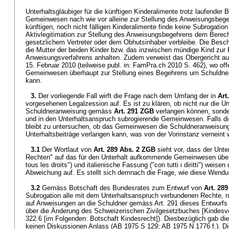
Unterhaltsgläubiger für die künftigen Kinderalimente trotz laufender
Gemeinwesen nach wie vor alleine zur Stellung des Anweisungsbegehr
künftigen, noch nicht fälligen Kinderalimente finde keine Subrogation
Aktivlegitimation zur Stellung des Anweisungsbegehrens dem Berec
gesetzlichem Vertreter oder dem Obhutsinhaber verbleibe. Die Besch
die Mutter der beiden Kinder bzw. das inzwischen mündige Kind zur E
Anweisungsverfahrens anhalten. Zudem verweist das Obergericht au
15. Februar 2010 (teilweise publ. in: FamPra.ch 2010 S. 462), wo of
Gemeinwesen überhaupt zur Stellung eines Begehrens um Schuldnera
kann.
3.
Der vorliegende Fall wirft die Frage nach dem Umfang der in
Art
vorgesehenen Legalzession auf. Es ist zu klären, ob nicht nur die Un
Schuldneranweisung gemäss
Art. 291 ZGB
verlangen können, sond
und in den Unterhaltsanspruch subrogierende Gemeinwesen. Falls die
bleibt zu untersuchen, ob das Gemeinwesen die Schuldneranweisung fü
Unterhaltsbeiträge verlangen kann, was von der Vorinstanz verneint 
3.1
Der Wortlaut von
Art. 289 Abs. 2 ZGB
sieht vor, dass der Unte
Rechten" auf das für den Unterhalt aufkommende Gemeinwesen überg
tous les droits") und italienische Fassung ("con tutti i diritti") weise
Abweichung auf. Es stellt sich demnach die Frage, wie diese Wendun
3.2
Gemäss Botschaft des Bundesrates zum Entwurf von
Art. 28
Subrogation alle mit dem Unterhaltsanspruch verbundenen Rechte, 
auf Anweisungen an die Schuldner gemäss Art. 291 dieses Entwurfs 
über die Änderung des Schweizerischen Zivilgesetzbuches [Kindesverh
322.6 [im Folgenden: Botschaft Kindesrecht]). Diesbezüglich gab d
keinen Diskussionen Anlass (AB 1975 S 129; AB 1975 N 1776 f.). 