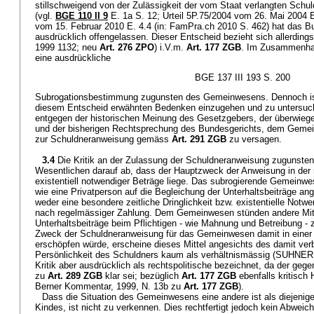
stillschweigend von der Zulässigkeit der vom Staat verlangten Sch
(vgl.
BGE 110 II 9
E. 1a S. 12; Urteil 5P.75/2004 vom 26. Mai 2004 E
vom 15. Februar 2010 E. 4.4 (in: FamPra.ch 2010 S. 462) hat das B
ausdrücklich offengelassen. Dieser Entscheid bezieht sich allerding
1999 1132; neu
Art. 276 ZPO
) i.V.m.
Art. 177 ZGB
. Im Zusammenhan
eine ausdrückliche
BGE 137 III 193 S. 200
Subrogationsbestimmung zugunsten des Gemeinwesens. Dennoch ist
diesem Entscheid erwähnten Bedenken einzugehen und zu untersuche
entgegen der historischen Meinung des Gesetzgebers, der überwiegen
und der bisherigen Rechtsprechung des Bundesgerichts, dem Gemein
zur Schuldneranweisung gemäss
Art. 291 ZGB
zu versagen.
3.4
Die Kritik an der Zulassung der Schuldneranweisung zugunsten 
Wesentlichen darauf ab, dass der Hauptzweck der Anweisung in der
existentiell notwendiger Beträge liege. Das subrogierende Gemeinwes
wie eine Privatperson auf die Begleichung der Unterhaltsbeiträge a
weder eine besondere zeitliche Dringlichkeit bzw. existentielle Notwe
nach regelmässiger Zahlung. Dem Gemeinwesen stünden andere Mit
Unterhaltsbeiträge beim Pflichtigen - wie Mahnung und Betreibung - 
Zweck der Schuldneranweisung für das Gemeinwesen damit in einer e
erschöpfen würde, erscheine dieses Mittel angesichts des damit verb
Persönlichkeit des Schuldners kaum als verhältnismässig (SUHNER, a
Kritik aber ausdrücklich als rechtspolitische bezeichnet, da der geg
zu
Art. 289 ZGB
klar sei; bezüglich
Art. 177 ZGB
ebenfalls kritis
Berner Kommentar, 1999, N. 13b zu
Art. 177 ZGB
).
Dass die Situation des Gemeinwesens eine andere ist als diejenige
Kindes, ist nicht zu verkennen. Dies rechtfertigt jedoch kein Abwei