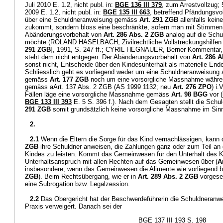
Juli 2010 E. 1.2, nicht publ. in:
BGE 136 III 379
, zum Arrestvollzug
2009 E. 1.2, nicht publ. in:
BGE 135 III 663
, betreffend Pfändungsvo
über eine Schuldneranweisung gemäss
Art. 291 ZGB
allenfalls keine
zukommt, sondern bloss eine beschränkte, sofern man mit Stimmen 
Abänderungsvorbehalt von
Art. 286 Abs. 2 ZGB
analog auf die Sch
möchte (ROLAND HASELBACH, Zivilrechtliche Vollstreckungshilfen 
291 ZGB
], 1991, S. 247 ff.; CYRIL HEGNAUER, Berner Kommentar,
steht dem nicht entgegen. Der Abänderungsvorbehalt von
Art. 286 
sonst nicht, Entscheide über den Kindesunterhalt als materielle Ende
Schliesslich geht es vorliegend weder um eine Schuldneranweisun
gemäss
Art. 177 ZGB
noch um eine vorsorgliche Massnahme währe
gemäss aArt. 137 Abs. 2 ZGB (AS 1999 1132; neu
Art. 276 ZPO
) i.
Fällen läge eine vorsorgliche Massnahme gemäss
Art. 98 BGG
vor (
BGE 133 III 393
E. 5 S. 396 f.). Nach dem Gesagten stellt die Sc
291 ZGB
somit grundsätzlich keine vorsorgliche Massnahme im Si
2.
2.1
Wenn die Eltern die Sorge für das Kind vernachlässigen, kan
ZGB
ihre Schuldner anweisen, die Zahlungen ganz oder zum Teil an 
Kindes zu leisten. Kommt das Gemeinwesen für den Unterhalt des Ki
Unterhaltsanspruch mit allen Rechten auf das Gemeinwesen über (
A
insbesondere, wenn das Gemeinwesen die Alimente wie vorliegend b
ZGB
). Beim Rechtsübergang, wie er in
Art. 289 Abs. 2 ZGB
vorgeseh
eine Subrogation bzw. Legalzession.
2.2
Das Obergericht hat der Beschwerdeführerin die Schuldneranwe
Praxis verweigert. Danach sei der
BGE 137 III 193 S. 198