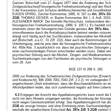
Ganzen: Botschaft vom 17. August 1977 über die Änderung des Sch
Zivilgesetzbuches[Fürsorgerische Freiheitsentziehung] und den Rück
5 der Konvention zum Schutze derMenschenrechte und Grundfreiheiten
EUGEN SPIRIG, Zürcher Kommentar, 1995, N. 167 zu
Art. 397e Z
ZGB
; THOMAS GEISER, in: Basler Kommentar, Bd. I, 4. Aufl. 2010
ALEXANDER IMHOF, Der formelle Rechtsschutz, insbesondere die ger
fürsorgerischen Freiheitsentziehung, 1999, S. 105 f.). Es handelt sic
einerseits einen der fürsorgerischen Gründe gemäss
Art. 397a Abs.
sinnvollerweise durch die Anstaltspsychiatrie betreut werden müssen
drängt sich häufig auch bei Suchtkranken, insbesondere bei Alkohol
auf (Botschaft, a.a.O., 31 Ziff. 222). Aber auch die Bestimmungen üb
Unterbringung, welche jene über die fürsorgerische Freiheitsentzieh
Art. 450e Abs. 3 ausdrücklich vor, dass bei
psychischen Störungen
g
einer sachverständigen Person entschieden werden muss. Dabei wird 
psychischen Störung auch die Alkohol-, Drogen- und Medikamentens
Suchterkrankungen von den Fachleuten als psychische Störungen v
vom 28. Juni
BGE 137 III 289 S. 292
2006 zur Änderung des Schweizerischen Zivilgesetzbuches [Erwach
und Kindesrecht], BBl 2006 7001,7043 Ziff. 2.2.2). Im vorliegenden F
angefochtenen Urteil entnehmen, dass die Beschwerdeführerin an e
Alkoholproblem leidet, das sich zunehmend negativ auf ihren Lebensv
4.3
Entgegen der Ansicht des Appellationsgerichts kann somit die
nicht mit dem Hinweis umgangen werden, die Anordnung der fürsorge
nicht wegen Geisteskrankheit erfolgt. Das Appellationsgericht hat a
ZGB
als einzige Instanz und ohne Einholung eines Sachverständige
weshalb der angefochtene Entscheid
Art. 397e Ziff. 5 ZGB
verletzt 