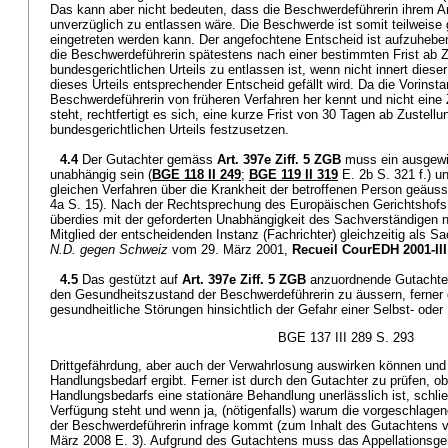
Das kann aber nicht bedeuten, dass die Beschwerdeführerin ihrem A
unverzüglich zu entlassen wäre. Die Beschwerde ist somit teilweise 
eingetreten werden kann. Der angefochtene Entscheid ist aufzuhebe
die Beschwerdeführerin spätestens nach einer bestimmten Frist ab 
bundesgerichtlichen Urteils zu entlassen ist, wenn nicht innert diese
dieses Urteils entsprechender Entscheid gefällt wird. Da die Vorinsta
Beschwerdeführerin von früheren Verfahren her kennt und nicht eine
steht, rechtfertigt es sich, eine kurze Frist von 30 Tagen ab Zustell
bundesgerichtlichen Urteils festzusetzen.
4.4
Der Gutachter gemäss
Art. 397e Ziff. 5 ZGB
muss ein ausgewi
unabhängig sein (
BGE 118 II 249
;
BGE 119 II 319
E. 2b S. 321 f.) un
gleichen Verfahren über die Krankheit der betroffenen Person geäuss
4a S. 15). Nach der Rechtsprechung des Europäischen Gerichtshofs
überdies mit der geforderten Unabhängigkeit des Sachverständigen n
Mitglied der entscheidenden Instanz (Fachrichter) gleichzeitig als Sa
N.D. gegen Schweiz
vom 29. März 2001,
Recueil CourEDH 2001-III
4.5
Das gestützt auf
Art. 397e Ziff. 5 ZGB
anzuordnende Gutachten
den Gesundheitszustand der Beschwerdeführerin zu äussern, ferner da
gesundheitliche Störungen hinsichtlich der Gefahr einer Selbst- oder
BGE 137 III 289 S. 293
Drittgefährdung, aber auch der Verwahrlosung auswirken können und 
Handlungsbedarf ergibt. Ferner ist durch den Gutachter zu prüfen, ob
Handlungsbedarfs eine stationäre Behandlung unerlässlich ist, schlie
Verfügung steht und wenn ja, (nötigenfalls) warum die vorgeschlagen
der Beschwerdeführerin infrage kommt (zum Inhalt des Gutachtens v
März 2008 E. 3). Aufgrund des Gutachtens muss das Appellationsgeri