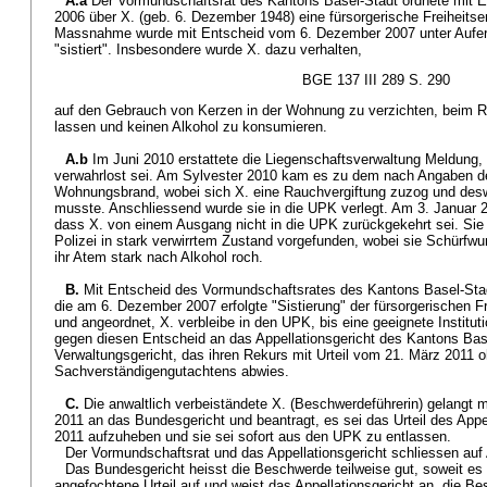
A.a
Der Vormundschaftsrat des Kantons Basel-Stadt ordnete mit 
2006 über X. (geb. 6. Dezember 1948) eine fürsorgerische Freiheits
Massnahme wurde mit Entscheid vom 6. Dezember 2007 unter Aufer
"sistiert". Insbesondere wurde X. dazu verhalten,
BGE 137 III 289 S. 290
auf den Gebrauch von Kerzen in der Wohnung zu verzichten, beim R
lassen und keinen Alkohol zu konsumieren.
A.b
Im Juni 2010 erstattete die Liegenschaftsverwaltung Meldung
verwahrlost sei. Am Sylvester 2010 kam es zu dem nach Angaben der
Wohnungsbrand, wobei sich X. eine Rauchvergiftung zuzog und desw
musste. Anschliessend wurde sie in die UPK verlegt. Am 3. Januar 2
dass X. von einem Ausgang nicht in die UPK zurückgekehrt sei. Sie 
Polizei in stark verwirrtem Zustand vorgefunden, wobei sie Schürfw
ihr Atem stark nach Alkohol roch.
B.
Mit Entscheid des Vormundschaftsrates des Kantons Basel-Sta
die am 6. Dezember 2007 erfolgte "Sistierung" der fürsorgerischen 
und angeordnet, X. verbleibe in den UPK, bis eine geeignete Institut
gegen diesen Entscheid an das Appellationsgericht des Kantons Bas
Verwaltungsgericht, das ihren Rekurs mit Urteil vom 21. März 2011 
Sachverständigengutachtens abwies.
C.
Die anwaltlich verbeiständete X. (Beschwerdeführerin) gelangt
2011 an das Bundesgericht und beantragt, es sei das Urteil des App
2011 aufzuheben und sie sei sofort aus den UPK zu entlassen.
Der Vormundschaftsrat und das Appellationsgericht schliessen au
Das Bundesgericht heisst die Beschwerde teilweise gut, soweit es d
angefochtene Urteil auf und weist das Appellationsgericht an, die B