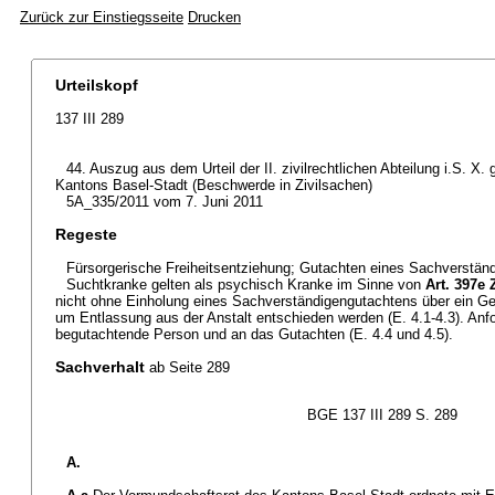
Zurück zur Einstiegsseite
Drucken
Urteilskopf
137 III 289
44. Auszug aus dem Urteil der II. zivilrechtlichen Abteilung i.S. 
Kantons Basel-Stadt (Beschwerde in Zivilsachen)
5A_335/2011 vom 7. Juni 2011
Regeste
Fürsorgerische Freiheitsentziehung; Gutachten eines Sachverständ
Suchtkranke gelten als psychisch Kranke im Sinne von
Art. 397e 
nicht ohne Einholung eines Sachverständigengutachtens über ein Ge
um Entlassung aus der Anstalt entschieden werden (E. 4.1-4.3). Anf
begutachtende Person und an das Gutachten (E. 4.4 und 4.5).
Sachverhalt
ab Seite 289
BGE 137 III 289 S. 289
A.