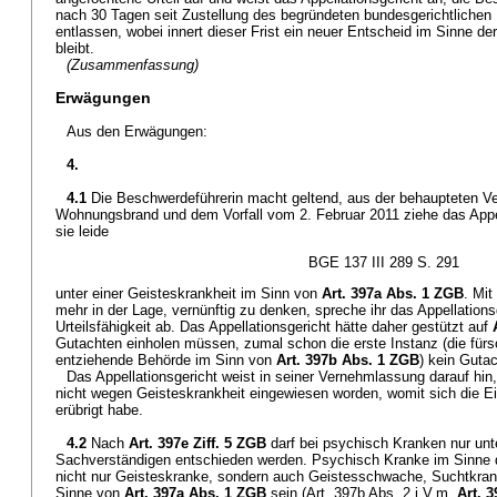
nach 30 Tagen seit Zustellung des begründeten bundesgerichtlichen
entlassen, wobei innert dieser Frist ein neuer Entscheid im Sinne d
bleibt.
(Zusammenfassung)
Erwägungen
Aus den Erwägungen:
4.
4.1
Die Beschwerdeführerin macht geltend, aus der behaupteten V
Wohnungsbrand und dem Vorfall vom 2. Februar 2011 ziehe das Appel
sie leide
BGE 137 III 289 S. 291
unter einer Geisteskrankheit im Sinn von
Art. 397a Abs. 1 ZGB
. Mit
mehr in der Lage, vernünftig zu denken, spreche ihr das Appellations
Urteilsfähigkeit ab. Das Appellationsgericht hätte daher gestützt auf
Gutachten einholen müssen, zumal schon die erste Instanz (die fürso
entziehende Behörde im Sinn von
Art. 397b Abs. 1 ZGB
) kein Guta
Das Appellationsgericht weist in seiner Vernehmlassung darauf hin
nicht wegen Geisteskrankheit eingewiesen worden, womit sich die E
erübrigt habe.
4.2
Nach
Art. 397e Ziff. 5 ZGB
darf bei psychisch Kranken nur unt
Sachverständigen entschieden werden. Psychisch Kranke im Sinne
nicht nur Geisteskranke, sondern auch Geistesschwache, Suchtkrank
Sinne von
Art. 397a Abs. 1 ZGB
sein (Art. 397b Abs. 2 i.V.m.
Art. 3