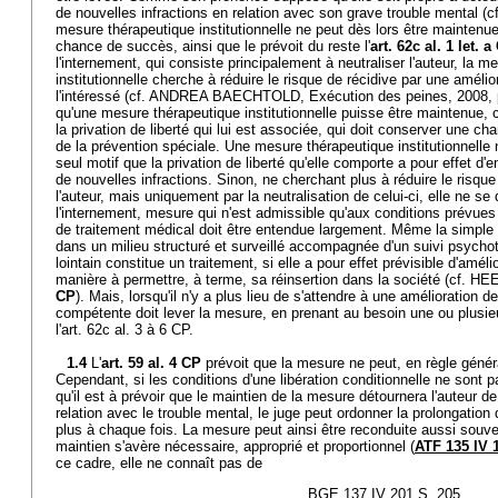
de nouvelles infractions en relation avec son grave trouble mental (c
mesure thérapeutique institutionnelle ne peut dès lors être maintenu
chance de succès, ainsi que le prévoit du reste l'
art. 62c al. 1 let. a
l'internement, qui consiste principalement à neutraliser l'auteur, la 
institutionnelle cherche à réduire le risque de récidive par une améli
l'intéressé (cf. ANDREA BAECHTOLD, Exécution des peines, 2008, p. 
qu'une mesure thérapeutique institutionnelle puisse être maintenue, c
la privation de liberté qui lui est associée, qui doit conserver une 
de la prévention spéciale. Une mesure thérapeutique institutionnelle
seul motif que la privation de liberté qu'elle comporte a pour effet d
de nouvelles infractions. Sinon, ne cherchant plus à réduire le risque
l'auteur, mais uniquement par la neutralisation de celui-ci, elle ne se 
l'internement, mesure qui n'est admissible qu'aux conditions prévues 
de traitement médical doit être entendue largement. Même la simple p
dans un milieu structuré et surveillé accompagnée d'un suivi psycho
lointain constitue un traitement, si elle a pour effet prévisible d'amélio
manière à permettre, à terme, sa réinsertion dans la société (cf. HEE
CP
). Mais, lorsqu'il n'y a plus lieu de s'attendre à une amélioration de l
compétente doit lever la mesure, en prenant au besoin une ou plusie
l'art. 62c al. 3 à 6 CP.
1.4
L'
art. 59 al. 4 CP
prévoit que la mesure ne peut, en règle génér
Cependant, si les conditions d'une libération conditionnelle ne sont 
qu'il est à prévoir que le maintien de la mesure détournera l'auteur 
relation avec le trouble mental, le juge peut ordonner la prolongatio
plus à chaque fois. La mesure peut ainsi être reconduite aussi souv
maintien s'avère nécessaire, approprié et proportionnel (
ATF 135 IV 
ce cadre, elle ne connaît pas de
BGE 137 IV 201 S. 205