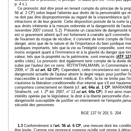
p. 4 s.).
Ce pronostic doit être posé en tenant compte du principe de la propo
56 al. 2 CP) selon lequel l'atteinte aux droits de la personnalité qui r
ne doit pas être disproportionnée au regard de la vraisemblance qu'i
infractions et de leur gravité. Cette disposition postule de la sorte la 
aux droits inhérente à la mesure ordonnée et la dangerosité de l'aut
novembre 2007 consid. 5.2). Présente un caractère de dangerosité le 
est si gravement atteint qu'il est fortement à craindre qu'il commette
de l'examen du risque de récidive, il convient de tenir compte de l'i
danger, ainsi que de la nature et de l'importance du bien juridique 
juridiques importants, tels que la vie ou l'intégrité corporelle, sont mis
moins exigeant quant à l'imminence et à la gravité du danger que lo
valeur, tels que la propriété ou le patrimoine, sont menacés (
ATF 127
arrêts cités). Le pronostic doit également tenir compte de la durée de 
subie par l'auteur (en ce sens: ROTH/THALMANN, in Commentaire ro
2009, n° 26 ad
art. 62 CP
). Cependant, cette circonstance est sans 
dangerosité actuelle de l'auteur atteint le degré requis pour justifier 
inaccessible à un traitement médical. En effet, la loi ne limite pas l
n'autorise la libération conditionnelle d'un interné que s'il est haute
comportera correctement en liberté (cf.
art. 64a al. 1 CP
; MARIANNE
e
Strafrecht, vol. I, 2
éd. 2007, n° 13 ad
art. 64a CP
). Il est ainsi ma
intérêts opérée par le législateur, le droit à la liberté personnelle d'u
dangerosité susceptible de justifier un internement ne l'emporte jamais
sécurité des personnes.
BGE 137 IV 201 S. 204
1.3
Conformément à l'
art. 56 al. 6 CP
, une mesure dont les conditi
être levée. Comme son prononcé suppose qu'elle soit propre à détour