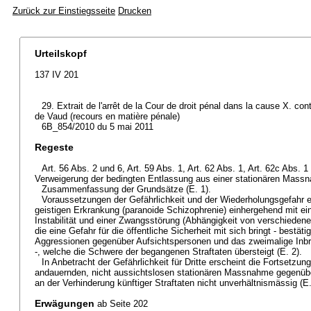
Zurück zur Einstiegsseite
Drucken
Urteilskopf
137 IV 201
29. Extrait de l'arrêt de la Cour de droit pénal dans la cause X. con
de Vaud (recours en matière pénale)
6B_854/2010 du 5 mai 2011
Regeste
Art. 56 Abs. 2 und 6, Art. 59 Abs. 1, Art. 62 Abs. 1, Art. 62c Abs. 
Verweigerung der bedingten Entlassung aus einer stationären Mass
Zusammenfassung der Grundsätze (E. 1).
Voraussetzungen der Gefährlichkeit und der Wiederholungsgefahr er
geistigen Erkrankung (paranoide Schizophrenie) einhergehend mit ei
Instabilität und einer Zwangsstörung (Abhängigkeit von verschiede
die eine Gefahr für die öffentliche Sicherheit mit sich bringt - bestäti
Aggressionen gegenüber Aufsichtspersonen und das zweimalige Inb
-, welche die Schwere der begangenen Straftaten übersteigt (E. 2).
In Anbetracht der Gefährlichkeit für Dritte erscheint die Fortsetzun
andauernden, nicht aussichtslosen stationären Massnahme gegenübe
an der Verhinderung künftiger Straftaten nicht unverhältnismässig (E.
Erwägungen
ab Seite 202