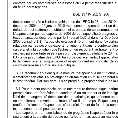
conforté par les nombreuses agressions qu'il a perpétrées sur des sur
du feu à deux reprises
BGE 137 IV 201 S. 206
depuis son arrivée à l'unité psychiatrique des EPO le 23 mars 2010.
décembre 2004 et 22 janvier 2010 mentionnent expressément un risque 
défaut de tout traitement institutionnel et en cas de consommation
L'appréciation par les experts de 2004 de ce risque d'hétéro-agressiv
toxicomaniaque, déjà retenu par le Tribunal fédéral dans l'arrêt préc
2008 consid. 3.1.1) n'a pas été évaluée différemment dans l'expertise
relativisé par les seconds experts, uniquement dans le contexte d'u
carcéral et à la condition que l'adhésion du recourant au traitement 
suivies, puisque l'intéressé a pu sortir d'isolement cellulaire le 23 ma
l'Unité de psychiatrie des EPO. Au vu de ces éléments, l'appréciatio
la dangerosité et au risque de récidive qui fondent un pronostic défav
conditionnelle ne souffre aucune critique.
3.
Le recourant soutient que la mesure thérapeutique institutionnell
d'améliorer son état. La prolongation du maintien en milieu carcéral a
le droit fédéral. Par son grief, il s'en prend à la proportionnalité de la
3.1
Pour la cour cantonale, seule une mesure thérapeutique institut
permet d'assurer l'adhésion du condamné au traitement et de le soigner
l'abri de la dangerosité découlant de sa pathologie, qui présente un 
ses manifestations varient en intensité au fil du temps. Si quelques 
matière d'alliance thérapeutique, c'est précisément du fait de la cont
institutionnel fermé peut apporter.
Les experts ont attribué l'absence de progrès de l'expertisé sur le 
seulement à la gravité du trouble qui l'affecte, mais aussi au manque