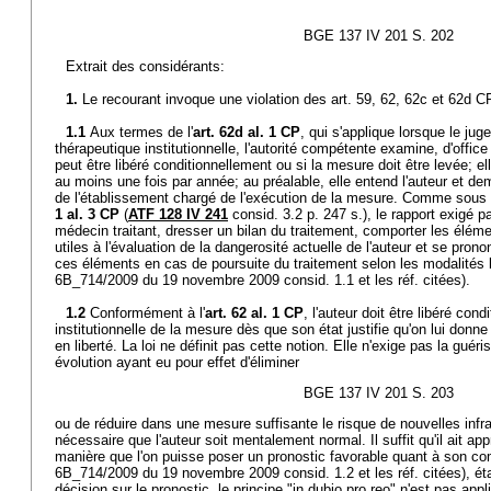
BGE 137 IV 201 S. 202
Extrait des considérants:
1.
Le recourant invoque une violation des art. 59, 62, 62c et 62d C
1.1
Aux termes de l'
art. 62d al. 1 CP
, qui s'applique lorsque le ju
thérapeutique institutionnelle, l'autorité compétente examine, d'offic
peut être libéré conditionnellement ou si la mesure doit être levée; e
au moins une fois par année; au préalable, elle entend l'auteur et de
de l'établissement chargé de l'exécution de la mesure. Comme sous 
1 al. 3 CP
(
ATF 128 IV 241
consid. 3.2 p. 247 s.), le rapport exigé p
médecin traitant, dresser un bilan du traitement, comporter les élém
utiles à l'évaluation de la dangerosité actuelle de l'auteur et se prono
ces éléments en cas de poursuite du traitement selon les modalités l
6B_714/2009 du 19 novembre 2009 consid. 1.1 et les réf. citées).
1.2
Conformément à l'
art. 62 al. 1 CP
, l'auteur doit être libéré con
institutionnelle de la mesure dès que son état justifie qu'on lui donn
en liberté. La loi ne définit pas cette notion. Elle n'exige pas la guér
évolution ayant eu pour effet d'éliminer
BGE 137 IV 201 S. 203
ou de réduire dans une mesure suffisante le risque de nouvelles infra
nécessaire que l'auteur soit mentalement normal. Il suffit qu'il ait app
manière que l'on puisse poser un pronostic favorable quant à son co
6B_714/2009 du 19 novembre 2009 consid. 1.2 et les réf. citées), éta
décision sur le pronostic, le principe "in dubio pro reo" n'est pas appl