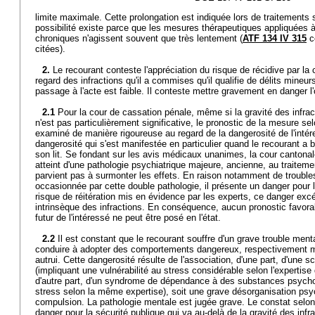
limite maximale. Cette prolongation est indiquée lors de traitements s
possibilité existe parce que les mesures thérapeutiques appliquée
chroniques n'agissent souvent que très lentement (
ATF 134 IV 315
co
citées).
2.
Le recourant conteste l'appréciation du risque de récidive par la
regard des infractions qu'il a commises qu'il qualifie de délits mineurs
passage à l'acte est faible. Il conteste mettre gravement en danger l'
2.1
Pour la cour de cassation pénale, même si la gravité des infract
n'est pas particulièrement significative, le pronostic de la mesure selo
examiné de manière rigoureuse au regard de la dangerosité de l'intér
dangerosité qui s'est manifestée en particulier quand le recourant a 
son lit. Se fondant sur les avis médicaux unanimes, la cour cantonale
atteint d'une pathologie psychiatrique majeure, ancienne, au traitement
parvient pas à surmonter les effets. En raison notamment de troubles 
occasionnée par cette double pathologie, il présente un danger pour 
risque de réitération mis en évidence par les experts, ce danger exc
intrinsèque des infractions. En conséquence, aucun pronostic favo
futur de l'intéressé ne peut être posé en l'état.
2.2
Il est constant que le recourant souffre d'un grave trouble ment
conduire à adopter des comportements dangereux, respectivement m
autrui. Cette dangerosité résulte de l'association, d'une part, d'une 
(impliquant une vulnérabilité au stress considérable selon l'expertis
d'autre part, d'un syndrome de dépendance à des substances psycho
stress selon la même expertise), soit une grave désorganisation ps
compulsion. La pathologie mentale est jugée grave. Le constat selon 
danger pour la sécurité publique qui va au-delà de la gravité des infr