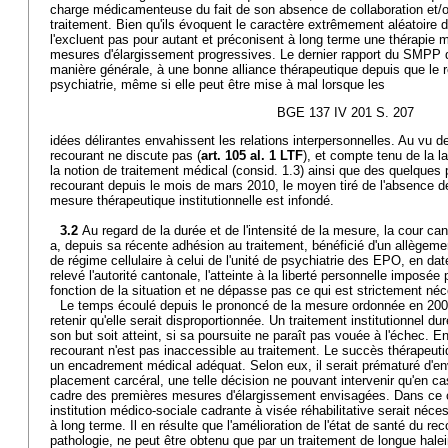
charge médicamenteuse du fait de son absence de collaboration et/o
traitement. Bien qu'ils évoquent le caractère extrêmement aléatoire d
l'excluent pas pour autant et préconisent à long terme une thérapie 
mesures d'élargissement progressives. Le dernier rapport du SMPP du
manière générale, à une bonne alliance thérapeutique depuis que le re
psychiatrie, même si elle peut être mise à mal lorsque les
BGE 137 IV 201 S. 207
idées délirantes envahissent les relations interpersonnelles. Au vu d
recourant ne discute pas (
art. 105 al. 1 LTF
), et compte tenu de la la
la notion de traitement médical (consid. 1.3) ainsi que des quelques
recourant depuis le mois de mars 2010, le moyen tiré de l'absence 
mesure thérapeutique institutionnelle est infondé.
3.2
Au regard de la durée et de l'intensité de la mesure, la cour ca
a, depuis sa récente adhésion au traitement, bénéficié d'un allègeme
de régime cellulaire à celui de l'unité de psychiatrie des EPO, en d
relevé l'autorité cantonale, l'atteinte à la liberté personnelle imposé
fonction de la situation et ne dépasse pas ce qui est strictement néc
Le temps écoulé depuis le prononcé de la mesure ordonnée en 2005 
retenir qu'elle serait disproportionnée. Un traitement institutionnel du
son but soit atteint, si sa poursuite ne paraît pas vouée à l'échec. En
recourant n'est pas inaccessible au traitement. Le succès thérapeuti
un encadrement médical adéquat. Selon eux, il serait prématuré d'en
placement carcéral, une telle décision ne pouvant intervenir qu'en cas
cadre des premières mesures d'élargissement envisagées. Dans ce
institution médico-sociale cadrante à visée réhabilitative serait néc
à long terme. Il en résulte que l'amélioration de l'état de santé du r
pathologie, ne peut être obtenu que par un traitement de longue hale