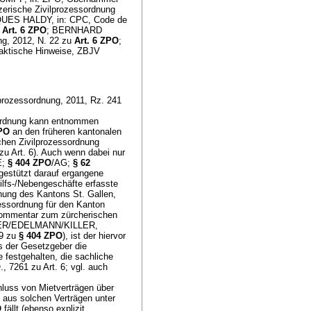
rische Zivilprozessordnung
UES HALDY, in: CPC, Code de
u
Art. 6 ZPO
; BERNHARD
g, 2012, N. 22 zu
Art. 6 ZPO
;
raktische Hinweise, ZBJV
lprozessordnung, 2011, Rz. 241
sordnung kann entnommen
ZPO
an den früheren kantonalen
chen Zivilprozessordnung
zu Art. 6). Auch wenn dabei nur
E;
§ 404 ZPO
/AG;
§ 62
 gestützt darauf ergangene
ilfs-/Nebengeschäfte erfasste
g des Kantons St. Gallen,
ssordnung für den Kanton
mmentar zum zürcherischen
ER/EDELMANN/KILLER,
 9 zu
§ 404 ZPO
), ist der hiervor
s der Gesetzgeber die
 festgehalten, die sachliche
, 7261 zu Art. 6; vgl. auch
hluss von Mietverträgen über
 aus solchen Verträgen unter
O
fällt (ebenso explizit