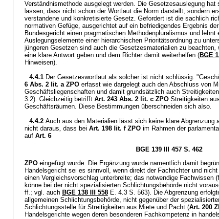
Verständnismethode ausgelegt werden. Die Gesetzesauslegung hat 
lassen, dass nicht schon der Wortlaut die Norm darstellt, sondern e
verstandene und konkretisierte Gesetz. Gefordert ist die sachlich ri
normativen Gefüge, ausgerichtet auf ein befriedigendes Ergebnis der 
Bundesgericht einen pragmatischen Methodenpluralismus und lehnt e
Auslegungselemente einer hierarchischen Prioritätsordnung zu unters
jüngeren Gesetzen sind auch die Gesetzesmaterialien zu beachten, w
eine klare Antwort geben und dem Richter damit weiterhelfen (
BGE 13
Hinweisen).
4.4.1
Der Gesetzeswortlaut als solcher ist nicht schlüssig. "Gesch
6 Abs. 2 lit. a ZPO
erfasst wie dargelegt auch den Abschluss von Mi
Geschäftsliegenschaften und damit grundsätzlich auch Streitigkeiten
3.2). Gleichzeitig betrifft
Art. 243 Abs. 2 lit. c ZPO
Streitigkeiten a
Geschäftsräumen. Diese Bestimmungen überschneiden sich also.
4.4.2
Auch aus den Materialien lässt sich keine klare Abgrenzung 
nicht daraus, dass bei
Art. 198 lit. f ZPO
im Rahmen der parlamentar
auf
Art. 6
BGE 139 III 457 S. 462
ZPO
eingefügt wurde. Die Ergänzung wurde namentlich damit begründe
Handelsgericht sei es sinnvoll, wenn direkt der Fachrichter und nicht
einen Vergleichsvorschlag unterbreite; das notwendige Fachwissen (f
könne bei der nicht spezialisierten Schlichtungsbehörde nicht vora
ff.; vgl. auch
BGE 138 III 558
E. 4.3 S. 563). Die Abgrenzung erfolgt
allgemeinen Schlichtungsbehörde, nicht gegenüber der spezialisierte
Schlichtungsstelle für Streitigkeiten aus Miete und Pacht (
Art. 200 
Handelsgerichte wegen deren besonderen Fachkompetenz in handelsre