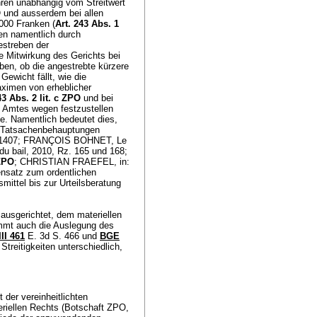
ahren unabhängig vom Streitwert
O
und ausserdem bei allen
'000 Franken (
Art. 243 Abs. 1
hen namentlich durch
estreben der
te Mitwirkung des Gerichts bei
iben, ob die angestrebte kürzere
Gewicht fällt, wie die
aximen von erheblicher
43 Abs. 2 lit. c ZPO
und bei
n Amtes wegen festzustellen
e. Namentlich bedeutet dies,
en Tatsachenbehauptungen
z. 1407; FRANÇOIS BOHNET, Le
 du bail, 2010, Rz. 165 und 168;
 ZPO
; CHRISTIAN FRAEFEL, in:
ensatz zum ordentlichen
ittel bis zur Urteilsberatung
 ausgerichtet, dem materiellen
mmt auch die Auslegung des
II 461
E. 3d S. 466 und
BGE
Streitigkeiten unterschiedlich,
 der vereinheitlichten
eriellen Rechts (Botschaft ZPO,