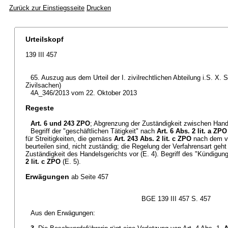
Zurück zur Einstiegsseite
Drucken
Urteilskopf
139 III 457
65. Auszug aus dem Urteil der I. zivilrechtlichen Abteilung i.S. X
Zivilsachen)
4A_346/2013 vom 22. Oktober 2013
Regeste
Art. 6 und 243 ZPO
; Abgrenzung der Zuständigkeit zwischen Hande
Begriff der "geschäftlichen Tätigkeit" nach
Art. 6 Abs. 2 lit. a ZPO
für Streitigkeiten, die gemäss
Art. 243 Abs. 2 lit. c ZPO
nach dem ve
beurteilen sind, nicht zuständig; die Regelung der Verfahrensart geht
Zuständigkeit des Handelsgerichts vor (E. 4). Begriff des "Kündigu
2 lit. c ZPO
(E. 5).
Erwägungen
ab Seite 457
BGE 139 III 457 S. 457
Aus den Erwägungen: