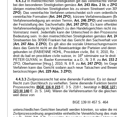
4.4.3.2
In mietrechtlichen Streitigkeiten gilt das vereinfachte Verf
bei den besonderen Streitigkeiten gemäss
Art. 243 Abs. 2 lit. c ZP
übrigen mietrechtlichen Streitigkeiten bis zu einem Streitwert von 30
ZPO
). Das vereinfachte Verfahren unterscheidet sich vom ordentlic
vereinfachte Formalien (
Art. 244 ZPO
), kürzere Verfahrensdauern (B
Verfahrenserledigung am ersten Termin,
Art. 246 ZPO
) und verstärk
der Feststellung des Sachverhalts (
Art. 247 ZPO
). Es kann offenble
Verfahrenserledigung im Vergleich zu den Handelsgerichten nicht ins 
Vorinstanz meint. Jedenfalls kann der Unterschied in den Prozessm
Bedeutung sein. In den mietrechtlichen Streitigkeiten gemäss
Art. 2
Streitwerten bis 30'000 Franken hat das Gericht den Sachverhalt vo
(
Art. 247 Abs. 2 ZPO
). Es gilt also die soziale Untersuchungsmaxim
dass das Gericht nicht an die Beweisanträge der Parteien und der
gebunden ist (FABIENNE HOHL, Procédure civile, Bd. II, 2010, R
e
droit du bail en procédure civile suisse, in: 16
séminaire sur le droit
PETER GUYAN, in: Basler Kommentar, a.a.O., N. 3 ff. zu
Art. 153
ZPO, Oberhammer [Hrsg.], 2010, N. 8 ff. zu
Art. 247 ZPO
). Im Geg
Verfahren kann das Gericht sodann auch neue Tatsachen und Beweism
berücksichtigen (
Art. 229 Abs. 3 ZPO
).
4.4.3.3
Zivilprozessrecht hat eine dienende Funktion. Es ist darauf
Recht zum Durchbruch zu verhelfen. Seine dienende Funktion besti
Prozessrechts (
BGE 116 II 215
E. 3 S. 218 f.; bestätigt in
BGE 127 I
123 III 140
E. 2c S. 144). Wären die Verfahrensarten für die gleichen 
weil diese von
BGE 139 III 457 S. 464
unterschiedlichen Gerichten beurteilt werden könnten, so wäre die mit
Zivilprozessordnung angestrebte einheitliche Verwirklichung des mat