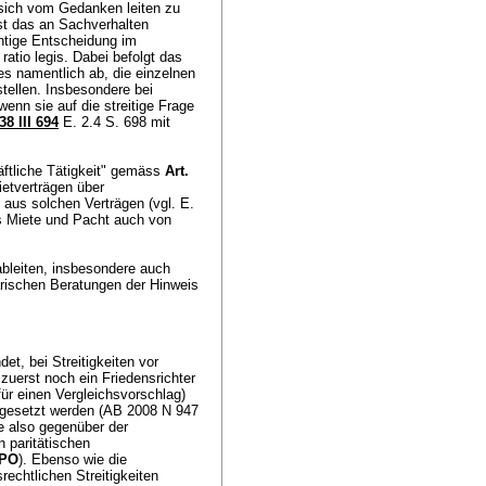
sich vom Gedanken leiten zu
rst das an Sachverhalten
chtige Entscheidung im
ratio legis. Dabei befolgt das
s namentlich ab, die einzelnen
tellen. Insbesondere bei
enn sie auf die streitige Frage
8 III 694
E. 2.4 S. 698 mit
äftliche Tätigkeit" gemäss
Art.
etverträgen über
 aus solchen Verträgen (vgl. E.
us Miete und Pacht auch von
ableiten, insbesondere auch
ischen Beratungen der Hinweis
t, bei Streitigkeiten vor
 zuerst noch ein Friedensrichter
ür einen Vergleichsvorschlag)
usgesetzt werden (AB 2008 N 947
e also gegenüber der
n paritätischen
ZPO
). Ebenso wie die
chtlichen Streitigkeiten