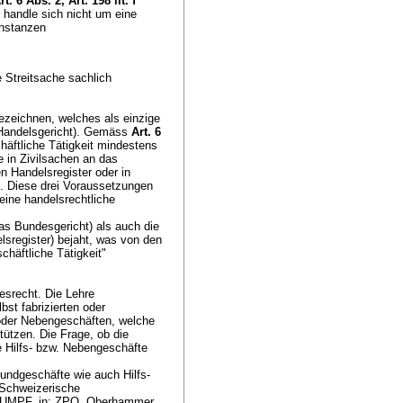
rt. 6 Abs. 2,
Art. 198 lit. f
 handle sich nicht um eine
instanzen
e Streitsache sachlich
ezeichnen, welches als einzige
 (Handelsgericht). Gemäss
Art. 6
chäftliche Tätigkeit mindestens
de in Zivilsachen an das
en Handelsregister oder in
c). Diese drei Voraussetzungen
ine handelsrechtliche
as Bundesgericht) als auch die
lsregister) bejaht, was von den
schäftliche Tätigkeit"
desrecht. Die Lehre
st fabrizierten oder
 oder Nebengeschäften, welche
tützen. Die Frage, ob die
ie Hilfs- bzw. Nebengeschäfte
ndgeschäfte wie auch Hilfs-
Schweizerische
UMPF, in: ZPO, Oberhammer