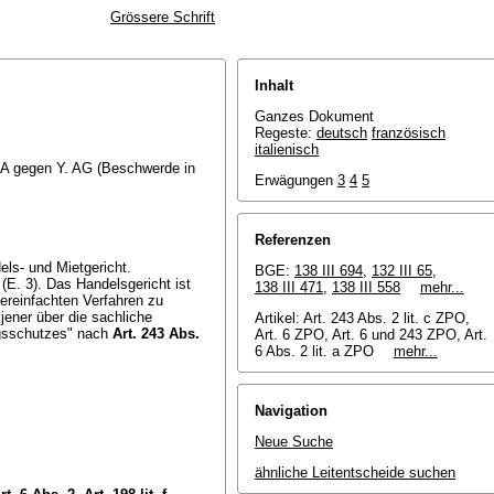
Grössere Schrift
Inhalt
Ganzes Dokument
Regeste:
deutsch
französisch
italienisch
. SA gegen Y. AG (Beschwerde in
Erwägungen
3
4
5
Referenzen
ls- und Mietgericht.
BGE:
138 III 694
,
132 III 65
,
(E. 3). Das Handelsgericht ist
138 III 471
,
138 III 558
mehr...
reinfachten Verfahren zu
 jener über die sachliche
Artikel: Art. 243 Abs. 2 lit. c ZPO,
ngsschutzes" nach
Art. 243 Abs.
Art. 6 ZPO,
Art. 6 und 243 ZPO
, Art.
6 Abs. 2 lit. a ZPO
mehr...
Navigation
Neue Suche
ähnliche Leitentscheide suchen