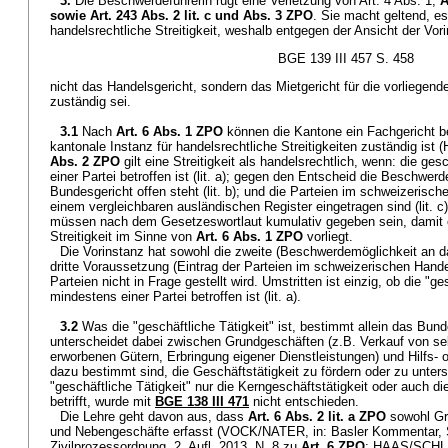
3.
Die Beschwerdeführerin rügt eine Verletzung von Art. 4 Abs. 1,
A
sowie
Art. 243 Abs. 2 lit. c und Abs. 3 ZPO
. Sie macht geltend, es
handelsrechtliche Streitigkeit, weshalb entgegen der Ansicht der Vor
BGE 139 III 457 S. 458
nicht das Handelsgericht, sondern das Mietgericht für die vorliegend
zuständig sei.
3.1
Nach
Art. 6 Abs. 1 ZPO
können die Kantone ein Fachgericht b
kantonale Instanz für handelsrechtliche Streitigkeiten zuständig ist
Abs. 2 ZPO
gilt eine Streitigkeit als handelsrechtlich, wenn: die ges
einer Partei betroffen ist (lit. a); gegen den Entscheid die Beschwer
Bundesgericht offen steht (lit. b); und die Parteien im schweizerisch
einem vergleichbaren ausländischen Register eingetragen sind (lit. 
müssen nach dem Gesetzeswortlaut kumulativ gegeben sein, damit e
Streitigkeit im Sinne von
Art. 6 Abs. 1 ZPO
vorliegt.
Die Vorinstanz hat sowohl die zweite (Beschwerdemöglichkeit an d
dritte Voraussetzung (Eintrag der Parteien im schweizerischen Hande
Parteien nicht in Frage gestellt wird. Umstritten ist einzig, ob die "ge
mindestens einer Partei betroffen ist (lit. a).
3.2
Was die "geschäftliche Tätigkeit" ist, bestimmt allein das Bun
unterscheidet dabei zwischen Grundgeschäften (z.B. Verkauf von selb
erworbenen Gütern, Erbringung eigener Dienstleistungen) und Hilfs-
dazu bestimmt sind, die Geschäftstätigkeit zu fördern oder zu unters
"geschäftliche Tätigkeit" nur die Kerngeschäftstätigkeit oder auch d
betrifft, wurde mit
BGE 138 III 471
nicht entschieden.
Die Lehre geht davon aus, dass
Art. 6 Abs. 2 lit. a ZPO
sowohl Gru
und Nebengeschäfte erfasst (VOCK/NATER, in: Basler Kommentar, 
Zivilprozessordnung, 2. Aufl. 2013, N. 8 zu
Art. 6 ZPO
; HAAS/SCHL