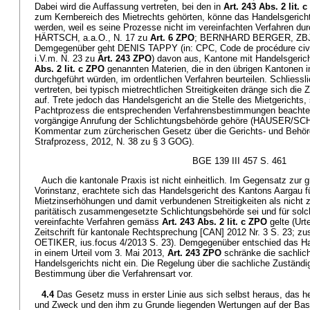
Dabei wird die Auffassung vertreten, bei den in
Art. 243 Abs. 2 lit. 
zum Kernbereich des Mietrechts gehörten, könne das Handelsgericht
werden, weil es seine Prozesse nicht im vereinfachten Verfahren d
HÄRTSCH, a.a.O., N. 17 zu
Art. 6 ZPO
; BERNHARD BERGER, ZBJV
Demgegenüber geht DENIS TAPPY (in: CPC, Code de procédure civi
i.V.m. N. 23 zu
Art. 243 ZPO
) davon aus, Kantone mit Handelsgeric
Abs. 2 lit. c ZPO
genannten Materien, die in den übrigen Kantonen i
durchgeführt würden, im ordentlichen Verfahren beurteilen. Schliessl
vertreten, bei typisch mietrechtlichen Streitigkeiten dränge sich die 
auf. Trete jedoch das Handelsgericht an die Stelle des Mietgerichts
Pachtprozess die entsprechenden Verfahrensbestimmungen beachte
vorgängige Anrufung der Schlichtungsbehörde gehöre (HAUSER/
Kommentar zum zürcherischen Gesetz über die Gerichts- und Behörde
Strafprozess, 2012, N. 38 zu § 3 GOG).
BGE 139 III 457 S. 461
Auch die kantonale Praxis ist nicht einheitlich. Im Gegensatz zur 
Vorinstanz, erachtete sich das Handelsgericht des Kantons Aargau f
Mietzinserhöhungen und damit verbundenen Streitigkeiten als nicht 
paritätisch zusammengesetzte Schlichtungsbehörde sei und für solch
vereinfachte Verfahren gemäss
Art. 243 Abs. 2 lit. c ZPO
gelte (Urt
Zeitschrift für kantonale Rechtsprechung [CAN] 2012 Nr. 3 S. 23;
OETIKER, ius.focus 4/2013 S. 23). Demgegenüber entschied das Ha
in einem Urteil vom 3. Mai 2013,
Art. 243 ZPO
schränke die sachlic
Handelsgerichts nicht ein. Die Regelung über die sachliche Zuständig
Bestimmung über die Verfahrensart vor.
4.4
Das Gesetz muss in erster Linie aus sich selbst heraus, das h
und Zweck und den ihm zu Grunde liegenden Wertungen auf der Basi