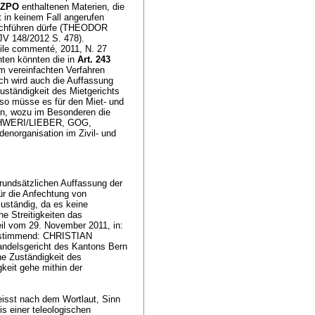
c ZPO
enthaltenen Materien, die
 in keinem Fall angerufen
urchführen dürfe (THEODOR
 148/2012 S. 478).
le commenté, 2011, N. 27
hten könnten die in
Art. 243
m vereinfachten Verfahren
ich wird auch die Auffassung
Zuständigkeit des Mietgerichts
, so müsse es für den Miet- und
n, wozu im Besonderen die
SCHWERI/LIEBER, GOG,
norganisation im Zivil- und
grundsätzlichen Auffassung der
ür die Anfechtung von
zuständig, da es keine
e Streitigkeiten das
eil vom 29. November 2011, in:
 zustimmend: CHRISTIAN
ndelsgericht des Kantons Bern
he Zuständigkeit des
keit gehe mithin der
eisst nach dem Wortlaut, Sinn
s einer teleologischen