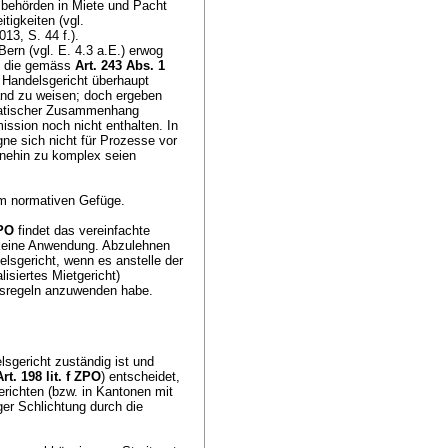
sbehörden in Miete und Pacht
igkeiten (vgl.
3, S. 44 f.).
ern (vgl. E. 4.3 a.E.) erwog
, die gemäss
Art. 243 Abs. 1
 Handelsgericht überhaupt
and zu weisen; doch ergeben
ematischer Zusammenhang
ssion noch nicht enthalten. In
gne sich nicht für Prozesse vor
ohnehin zu komplex seien
im normativen Gefüge.
ZPO
findet das vereinfachte
eine Anwendung. Abzulehnen
elsgericht, wenn es anstelle der
isiertes Mietgericht)
ensregeln anzuwenden habe.
sgericht zuständig ist und
Art. 198 lit. f ZPO
) entscheidet,
erichten (bzw. in Kantonen mit
ger Schlichtung durch die