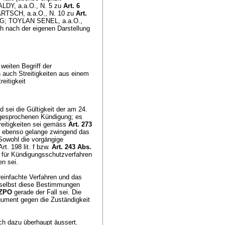
ALDY, a.a.O., N. 5 zu
Art. 6
TSCH, a.a.O., N. 10 zu
Art.
G; TOYLAN SENEL, a.a.O.,
ch nach der eigenen Darstellung
weiten Begriff der
 auch Streitigkeiten aus einem
reitigkeit
d sei die Gültigkeit der am 24.
gesprochenen Kündigung; es
reitigkeiten sei gemäss
Art. 273
; ebenso gelange zwingend das
 Sowohl die vorgängige
t. 198 lit. f bzw.
Art. 243 Abs.
 für Kündigungsschutzverfahren
n sei.
einfachte Verfahren und das
 selbst diese Bestimmungen
f ZPO
gerade der Fall sei. Die
ument gegen die Zuständigkeit
sich dazu überhaupt äussert.