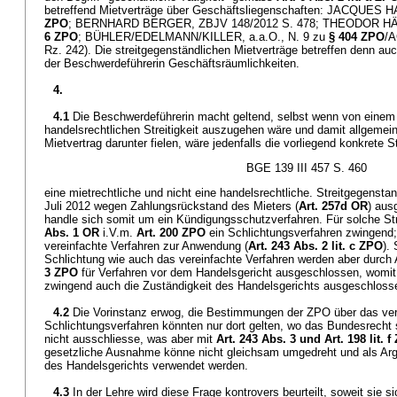
betreffend Mietverträge über Geschäftsliegenschaften: JACQUES H
ZPO
; BERNHARD BERGER, ZBJV 148/2012 S. 478; THEODOR HÄR
6 ZPO
; BÜHLER/EDELMANN/KILLER, a.a.O., N. 9 zu
§ 404 ZPO
/A
Rz. 242). Die streitgegenständlichen Mietverträge betreffen denn au
der Beschwerdeführerin Geschäftsräumlichkeiten.
4.
4.1
Die Beschwerdeführerin macht geltend, selbst wenn von einem 
handelsrechtlichen Streitigkeit auszugehen wäre und damit allgemein
Mietvertrag darunter fielen, wäre jedenfalls die vorliegend konkrete St
BGE 139 III 457 S. 460
eine mietrechtliche und nicht eine handelsrechtliche. Streitgegenstan
Juli 2012 wegen Zahlungsrückstand des Mieters (
Art. 257d OR
) aus
handle sich somit um ein Kündigungsschutzverfahren. Für solche St
Abs. 1 OR
i.V.m.
Art. 200 ZPO
ein Schlichtungsverfahren zwingend
vereinfachte Verfahren zur Anwendung (
Art. 243 Abs. 2 lit. c ZPO
).
Schlichtung wie auch das vereinfachte Verfahren werden aber durch Ar
3 ZPO
für Verfahren vor dem Handelsgericht ausgeschlossen, womit
zwingend auch die Zuständigkeit des Handelsgerichts ausgeschlosse
4.2
Die Vorinstanz erwog, die Bestimmungen der ZPO über das ver
Schlichtungsverfahren könnten nur dort gelten, wo das Bundesrecht
nicht ausschliesse, was aber mit
Art. 243 Abs. 3 und
Art. 198 lit. 
gesetzliche Ausnahme könne nicht gleichsam umgedreht und als Arg
des Handelsgerichts verwendet werden.
4.3
In der Lehre wird diese Frage kontrovers beurteilt, soweit sie 