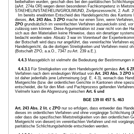
beibehalten wurden, geschah dies bei den paritätischen Schlichtung
(aArt. 274a OR) wegen deren besonderen Fachkompetenz in Mietstreit
STAEHELIN/STAEHELIN/GROLIMUND, Zivilprozessrecht, 2. Aufl. 201
Im bereits erwähnten Entscheid des Handelsgerichts des Kantons B
dieses,
Art. 243 Abs. 3 ZPO
mache nur einen Sinn, wenn Verfahren
ZPO
grundsätzlich im vereinfachten Verfahren abzuwickeln sind, vor
zulässig sein können. Diese Argumentation ist zwar nicht von der H
sich aus den Materialien keine Hinweise, dass ein derartiger syst
bedacht worden wäre. Absatz 3 war im Vorentwurf der Expertenkommi
der Botschaft wird dazu nur angeführt, das vereinfachte Verfahren ei
Handelsgericht, da die dortigen Streitigkeiten und Verfahren meist 
(Botschaft ZPO, a.a.O., 7347 zu Art. 239 a.E.).
4.4.3
Massgeblich ist vielmehr die Bedeutung der Bestimmungen 
4.4.3.1
Für Streitigkeiten vor dem Handelsgericht gemäss
Art. 6 
Verfahren nach dem eindeutigen Wortlaut von
Art. 243 Abs. 3 ZPO
k
ist daher jedenfalls jene Lehrmeinung (vgl. E. 4.3), wonach das Hand
Mietgerichte (bzw. der ordentlichen Gerichte in Kantonen ohne spezial
entscheidet, die für den Miet- und Pachtprozess geltenden Verfahr
Vielmehr kann die Abgrenzung zwischen
Art. 6 und
BGE 139 III 457 S. 463
Art. 243 Abs. 2 lit. c ZPO
nur so erfolgen, dass entweder das Handel
dieses im ordentlichen Verfahren und ohne vorgängige Schlichtung (
oder dass die spezifischen Mietstreitigkeiten von den ordentlichen G
Mietgericht von diesen) im vereinfachten Verfahren und mit vorgängi
paritätische Schlichtungsbehörde entschieden werden.