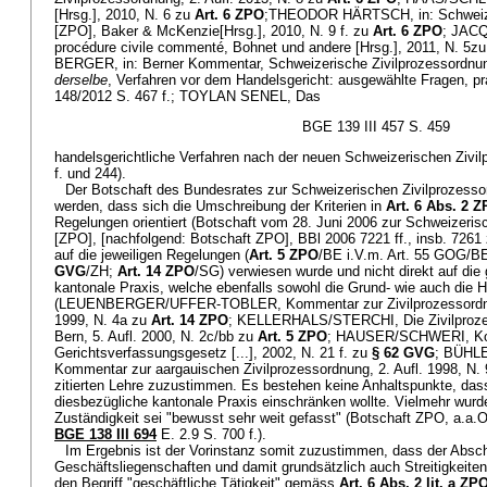
[Hrsg.], 2010, N. 6 zu
Art. 6 ZPO
;THEODOR HÄRTSCH, in: Schweize
[ZPO], Baker & McKenzie[Hrsg.], 2010, N. 9 f. zu
Art. 6 ZPO
; JACQ
procédure civile commenté, Bohnet und andere [Hrsg.], 2011, N. 5z
BERGER, in: Berner Kommentar, Schweizerische Zivilprozessordnun
derselbe
, Verfahren vor dem Handelsgericht: ausgewählte Fragen, p
148/2012 S. 467 f.; TOYLAN SENEL, Das
BGE 139 III 457 S. 459
handelsgerichtliche Verfahren nach der neuen Schweizerischen Zivi
f. und 244).
Der Botschaft des Bundesrates zur Schweizerischen Zivilprozes
werden, dass sich die Umschreibung der Kriterien in
Art. 6 Abs. 2 
Regelungen orientiert (Botschaft vom 28. Juni 2006 zur Schweizeris
[ZPO], [nachfolgend: Botschaft ZPO], BBl 2006 7221 ff., insb. 7261 
auf die jeweiligen Regelungen (
Art. 5 ZPO
/BE i.V.m. Art. 55 GOG/B
GVG
/ZH;
Art. 14 ZPO
/SG) verwiesen wurde und nicht direkt auf die
kantonale Praxis, welche ebenfalls sowohl die Grund- wie auch die H
(LEUENBERGER/UFFER-TOBLER, Kommentar zur Zivilprozessordnun
1999, N. 4a zu
Art. 14 ZPO
; KELLERHALS/STERCHI, Die Zivilproze
Bern, 5. Aufl. 2000, N. 2c/bb zu
Art. 5 ZPO
; HAUSER/SCHWERI, Ko
Gerichtsverfassungsgesetz [...], 2002, N. 21 f. zu
§ 62 GVG
; BÜHL
Kommentar zur aargauischen Zivilprozessordnung, 2. Aufl. 1998, N.
zitierten Lehre zuzustimmen. Es bestehen keine Anhaltspunkte, das
diesbezügliche kantonale Praxis einschränken wollte. Vielmehr wurde
Zuständigkeit sei "bewusst sehr weit gefasst" (Botschaft ZPO, a.a.O.
BGE 138 III 694
E. 2.9 S. 700 f.).
Im Ergebnis ist der Vorinstanz somit zuzustimmen, dass der Absc
Geschäftsliegenschaften und damit grundsätzlich auch Streitigkeiten
den Begriff "geschäftliche Tätigkeit" gemäss
Art. 6 Abs. 2 lit. a ZP