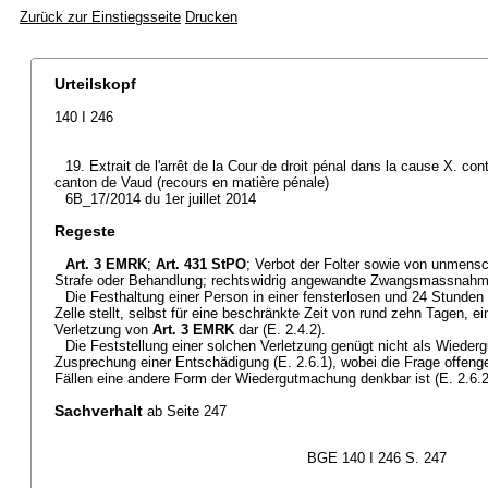
Zurück zur Einstiegsseite
Drucken
Urteilskopf
140 I 246
19. Extrait de l'arrêt de la Cour de droit pénal dans la cause X. con
canton de Vaud (recours en matière pénale)
6B_17/2014 du 1er juillet 2014
Regeste
Art. 3 EMRK
;
Art. 431 StPO
; Verbot der Folter sowie von unmensc
Strafe oder Behandlung; rechtswidrig angewandte Zwangsmassnah
Die Festhaltung einer Person in einer fensterlosen und 24 Stunden
Zelle stellt, selbst für eine beschränkte Zeit von rund zehn Tagen, e
Verletzung von
Art. 3 EMRK
dar (E. 2.4.2).
Die Feststellung einer solchen Verletzung genügt nicht als Wieder
Zusprechung einer Entschädigung (E. 2.6.1), wobei die Frage offeng
Fällen eine andere Form der Wiedergutmachung denkbar ist (E. 2.6.2
Sachverhalt
ab Seite 247
BGE 140 I 246 S. 247