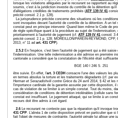
lorsque les violations alléguées par le recourant se rapportent au rég
soumis, c'est à la juridiction investie du contrôle de la détention qu'il
d'allégations crédibles de traitements prohibés (
ATF 139 IV 41
consid
précité consid. 2.1 p. 128).
La jurisprudence précitée concerne des situations où les conditions 
sont invoquées devant l'autorité de contrôle de la détention. A un tel
constat peut en principe intervenir. Quand bien même le Code de pro
de règle spécifique quant à la procédure au sujet de l'indemnisation
prioritairement à l'autorité de jugement (cf.
ATF 139 IV 41
consid. 3.4
précité consid. 2.1 p. 128; MOREILLON/PAREIN-REYMOND, CPP, C
2013, n° 11 ad
art. 431 CPP
).
2.5.2
En l'espèce, c'est bien l'autorité de jugement qui a été saisie
l'indemnisation. Une telle indemnisation a été admise en première in
cantonale a considéré que la constatation de l'illicéité était suffisant
BGE 140 I 246 S. 251
être suivie. En effet, l'
art. 3 CEDH
consacre l'une des valeurs les pl
en termes absolus la torture et les traitements dégradants (cf. par 
Herman et Serazadishvili contre Grèce
du 24 avril 2014, § 42 et les 
l'importance cardinale de la garantie assurée par cette disposition, i
cas de violation de se limiter à un simple constat. Tout du moins, d
considération de conditions de détention intolérables (cellule sans fe
constat est insuffisant. Le jugement attaqué, qui se limite à un constat
recours doit être admis à cet égard.
2.6
Le recourant ne conteste pas que la réparation qu'il invoque tr
431 CPP
. L'alinéa 1 de cette disposition prévoit en particulier que si 
fait l'objet de mesures de contrainte, l'autorité pénale lui alloue une 