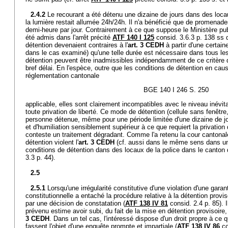
2.4.2
Le recourant a été détenu une dizaine de jours dans des loc
la lumière restait allumée 24h/24h. Il n'a bénéficié que de promenade
demi-heure par jour. Contrairement à ce que suppose le Ministère publ
été admis dans l'arrêt précité
ATF 140 I 125
consid. 3.6.3 p. 138 ss 
détention devenaient contraires à l'
art. 3 CEDH
à partir d'une certain
dans le cas examiné) qu'une telle durée est nécessaire dans tous le
détention peuvent être inadmissibles indépendamment de ce critère de
bref délai. En l'espèce, outre que les conditions de détention en caus
réglementation cantonale
BGE 140 I 246 S. 250
applicable, elles sont clairement incompatibles avec le niveau inévit
toute privation de liberté. Ce mode de détention (cellule sans fenêtre
personne détenue, même pour une période limitée d'une dizaine de jo
et d'humiliation sensiblement supérieur à ce que requiert la privation
conteste un traitement dégradant. Comme l'a retenu la cour cantonale
détention violent l'
art. 3 CEDH
(cf. aussi dans le même sens dans une
conditions de détention dans des locaux de la police dans le canton
3.3 p. 44).
2.5
2.5.1
Lorsqu'une irrégularité constitutive d'une violation d'une gara
constitutionnelle a entaché la procédure relative à la détention proviso
par une décision de constatation (
ATF 138 IV 81
consid. 2.4 p. 85). 
prévenu estime avoir subi, du fait de la mise en détention provisoire, 
3 CEDH
. Dans un tel cas, l'intéressé dispose d'un droit propre à c
fassent l'objet d'une enquête prompte et impartiale (
ATF 138 IV 86
co