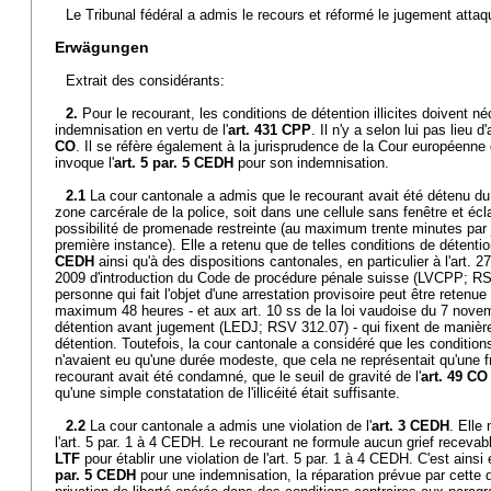
Le Tribunal fédéral a admis le recours et réformé le jugement attaq
Erwägungen
Extrait des considérants:
2.
Pour le recourant, les conditions de détention illicites doivent 
indemnisation en vertu de l'
art. 431 CPP
. Il n'y a selon lui pas lieu d
CO
. Il se réfère également à la jurisprudence de la Cour européenne
invoque l'
art. 5 par. 5 CEDH
pour son indemnisation.
2.1
La cour cantonale a admis que le recourant avait été détenu d
zone carcérale de la police, soit dans une cellule sans fenêtre et é
possibilité de promenade restreinte (au maximum trente minutes par 
première instance). Elle a retenu que de telles conditions de détention
CEDH
ainsi qu'à des dispositions cantonales, en particulier à l'art. 2
2009 d'introduction du Code de procédure pénale suisse (LVCPP; RSV
personne qui fait l'objet d'une arrestation provisoire peut être retenu
maximum 48 heures - et aux art. 10 ss de la loi vaudoise du 7 novem
détention avant jugement (LEDJ; RSV 312.07) - qui fixent de manière
détention. Toutefois, la cour cantonale a considéré que les conditions
n'avaient eu qu'une durée modeste, que cela ne représentait qu'une fr
recourant avait été condamné, que le seuil de gravité de l'
art. 49 CO
qu'une simple constatation de l'illicéité était suffisante.
2.2
La cour cantonale a admis une violation de l'
art. 3 CEDH
. Elle
l'art. 5 par. 1 à 4 CEDH. Le recourant ne formule aucun grief recevabl
LTF
pour établir une violation de l'art. 5 par. 1 à 4 CEDH. C'est ainsi e
par. 5 CEDH
pour une indemnisation, la réparation prévue par cette 