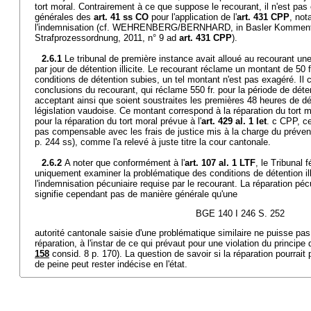
tort moral. Contrairement à ce que suppose le recourant, il n'est pas 
générales des
art. 41 ss CO
pour l'application de l'
art. 431 CPP
, not
l'indemnisation (cf. WEHRENBERG/BERNHARD, in Basler Kommenta
Strafprozessordnung, 2011, n° 9 ad
art. 431 CPP
).
2.6.1
Le tribunal de première instance avait alloué au recourant une
par jour de détention illicite. Le recourant réclame un montant de 50 f
conditions de détention subies, un tel montant n'est pas exagéré. Il 
conclusions du recourant, qui réclame 550 fr. pour la période de dét
acceptant ainsi que soient soustraites les premières 48 heures de dé
législation vaudoise. Ce montant correspond à la réparation du tort mo
pour la réparation du tort moral prévue à l'
art. 429 al. 1 let
. c CPP, cel
pas compensable avec les frais de justice mis à la charge du préven
p. 244 ss), comme l'a relevé à juste titre la cour cantonale.
2.6.2
A noter que conformément à l'
art. 107 al. 1 LTF
, le Tribunal 
uniquement examiner la problématique des conditions de détention ill
l'indemnisation pécuniaire requise par le recourant. La réparation pé
signifie cependant pas de manière générale qu'une
BGE 140 I 246 S. 252
autorité cantonale saisie d'une problématique similaire ne puisse pa
réparation, à l'instar de ce qui prévaut pour une violation du principe d
158
consid. 8 p. 170). La question de savoir si la réparation pourrait
de peine peut rester indécise en l'état.