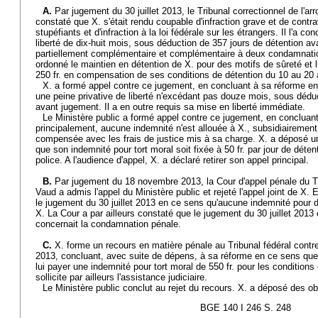
A.
Par jugement du 30 juillet 2013, le Tribunal correctionnel de l'
constaté que X. s'était rendu coupable d'infraction grave et de contrav
stupéfiants et d'infraction à la loi fédérale sur les étrangers. Il l'a 
liberté de dix-huit mois, sous déduction de 357 jours de détention a
partiellement complémentaire et complémentaire à deux condamnation
ordonné le maintien en détention de X. pour des motifs de sûreté et l
250 fr. en compensation de ses conditions de détention du 10 au 20 
X. a formé appel contre ce jugement, en concluant à sa réforme en
une peine privative de liberté n'excédant pas douze mois, sous dédu
avant jugement. Il a en outre requis sa mise en liberté immédiate.
Le Ministère public a formé appel contre ce jugement, en concluan
principalement, aucune indemnité n'est allouée à X., subsidiairement,
compensée avec les frais de justice mis à sa charge. X. a déposé un 
que son indemnité pour tort moral soit fixée à 50 fr. par jour de déte
police. A l'audience d'appel, X. a déclaré retirer son appel principal.
B.
Par jugement du 18 novembre 2013, la Cour d'appel pénale du T
Vaud a admis l'appel du Ministère public et rejeté l'appel joint de X
le jugement du 30 juillet 2013 en ce sens qu'aucune indemnité pour dét
X. La Cour a par ailleurs constaté que le jugement du 30 juillet 2013 
concernait la condamnation pénale.
C.
X. forme un recours en matière pénale au Tribunal fédéral cont
2013, concluant, avec suite de dépens, à sa réforme en ce sens qu
lui payer une indemnité pour tort moral de 550 fr. pour les conditions 
sollicite par ailleurs l'assistance judiciaire.
Le Ministère public conclut au rejet du recours. X. a déposé des o
BGE 140 I 246 S. 248