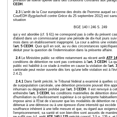
privation de liberté opérée dans des conditions contraires aux paragra
CEDH
.
2.3
L'arrêt de la Cour européenne des droits de l'homme auquel se ré
CourEDH
Bygylashvili contre Grèce
du 25 septembre 2012) est sans p
situation
BGE 140 I 246 S. 249
qui y est abordée (cf. § 61) ne correspond pas à celle du présent cas.
d'abord dans un commissariat pour une période de dix-huit jours suiv
mois dans un établissement inapproprié. La cour a admis une violatio
l'
art. 5 CEDH
. Quoi qu'il en soit, au vu des circonstances spécifique
déduit pour la question de l'indemnisation dans la présente affaire.
2.4
Le Ministère public se réfère notamment au récent arrêt
ATF 14
conditions de détention ne sont pas contraires à l'
art. 3 CEDH
. La qu
public est habilité à ce stade à mettre en cause la violation de l'
art.
cantonale peut rester ouverte dès lors qu'une telle violation est à l'év
2.4.2).
2.4.1
Dans l'arrêt précité, le Tribunal fédéral a examiné à quelles c
de surpopulation carcérale, une détention provisoire pouvait être a
inhumain ou dégradant prohibé par l'
art. 3 CEDH
. Il est renvoyé à cet
enfreindre l'
art. 3 CEDH
, les conditions matérielles de détention doiv
d'humiliation ou d'avilissement supérieur à ce qu'emporte habituelleme
impose ainsi à l'Etat de s'assurer que les modalités de détention ne
détenue à une détresse ou à une épreuve d'une intensité qui excède 
souffrance inhérent à une telle mesure et que, eu égard aux exigenc
l'emprisonnement, sa santé et son bien-être sont assurés de manièr
ne suffit pas (cf. arrêt
ATF 140 I 125
précité consid. 3.5 p. 135 s. et 