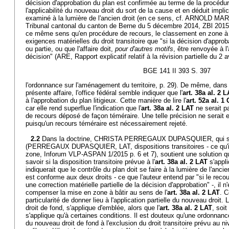
décision d'approbation du plan est confirmée au terme de la procédur
l'applicabilité du nouveau droit du sort de la cause et en déduit impli
examiné à la lumière de l'ancien droit (en ce sens, cf. ARNOLD MA
Tribunal cantonal du canton de Berne du 5 décembre 2014, ZBl 2015
ce même sens qu'en procédure de recours, le classement en zone à 
exigences matérielles du droit transitoire que "si la décision d'approba
ou partie, ou que l'affaire doit,
pour d'autres motifs
, être renvoyée à l
décision" (ARE, Rapport explicatif relatif à la révision partielle du 2 a
BGE 141 II 393 S. 397
l'ordonnance sur l'aménagement du territoire, p. 29). De même, dans
présente affaire, l'office fédéral semble indiquer que l'
art. 38a al. 2 
à l'approbation du plan litigieux. Cette manière de lire l'
art. 52a al. 1
car elle rend superflue l'indication que l'
art. 38a al. 2 LAT
ne serait p
de recours déposé de façon téméraire. Une telle précision ne serait 
puisqu'un recours téméraire est nécessairement rejeté.
2.2
Dans la doctrine, CHRISTA PERREGAUX DUPASQUIER, qui s'e
(PERREGAUX DUPASQUIER, LAT, dispositions transitoires - ce qu'il 
zone, Inforum VLP-ASPAN 1/2015 p. 6 et 7), soutient une solution qu
savoir si la disposition transitoire prévue à l'
art. 38a al. 2 LAT
s'appli
indiquerait que le contrôle du plan doit se faire à la lumière de l'anc
est conforme aux deux droits - ce que l'auteur entend par "si le recou
une correction matérielle partielle de la décision d'approbation" -, il 
compenser la mise en zone à bâtir au sens de l'
art. 38a al. 2 LAT
. C
particularité de donner lieu à l'application partielle du nouveau droit.
droit de fond, s'applique d'emblée, alors que l'
art. 38a al. 2 LAT
, soit
s'applique qu'à certaines conditions. Il est douteux qu'une ordonnanc
du nouveau droit de fond à l'exclusion du droit transitoire prévu au niv