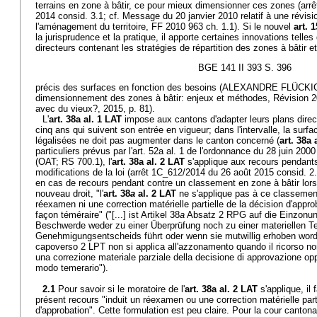
terrains en zone à bâtir, ce pour mieux dimensionner ces zones (ar
2014 consid. 3.1; cf. Message du 20 janvier 2010 relatif à une révision
l'aménagement du territoire, FF 2010 963 ch. 1.1). Si le nouvel
art. 
la jurisprudence et la pratique, il apporte certaines innovations telle
directeurs contenant les stratégies de répartition des zones à bâtir e
BGE 141 II 393 S. 396
précis des surfaces en fonction des besoins (ALEXANDRE FLÜCKIGE
dimensionnement des zones à bâtir: enjeux et méthodes, Révision 20
avec du vieux?, 2015, p. 81).
L'
art. 38a al. 1 LAT
impose aux cantons d'adapter leurs plans direc
cinq ans qui suivent son entrée en vigueur; dans l'intervalle, la surfa
légalisées ne doit pas augmenter dans le canton concerné (
art. 38a 
particuliers prévus par l'art. 52a al. 1 de l'ordonnance du 28 juin 200
(OAT; RS 700.1), l'
art. 38a al. 2 LAT
s'applique aux recours pendants 
modifications de la loi (arrêt 1C_612/2014 du 26 août 2015 consid. 2.6
en cas de recours pendant contre un classement en zone à bâtir lors 
nouveau droit, "l'
art. 38
a
al. 2 LAT
ne s'applique pas à ce classement 
réexamen ni une correction matérielle partielle de la décision d'appro
façon téméraire" ("[...] ist Artikel 38
a
Absatz 2 RPG auf die Einzonun
Beschwerde weder zu einer Überprüfung noch zu einer materiellen Te
Genehmigungsentscheids führt oder wenn sie mutwillig erhoben worden 
capoverso 2 LPT non si applica all'azzonamento quando il ricorso n
una correzione materiale parziale della decisione di approvazione opp
modo temerario").
2.1
Pour savoir si le moratoire de l'
art. 38a al. 2 LAT
s'applique, il 
présent recours "induit un réexamen ou une correction matérielle parti
d'approbation". Cette formulation est peu claire. Pour la cour cantonale