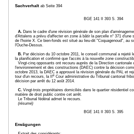
Sachverhalt
ab Seite 394
BGE 141 II 393 S. 394
A.
Dans le cadre d'une révision générale de son plan d'aménageme
d'Attalens a prévu d'affecter en zone à bâtir la parcelle n° 371 d'une
de l'hoirie X. Ce bien-fonds est situé au lieu-dit "Coquagenoud", au su
l'Ouche-Dessus.
B.
Par décision du 10 octobre 2011, le conseil communal a rejeté 
la planification et confirmé que l'accès à la nouvelle zone constructib
Vingt-cinq opposants ont recouru auprès de la Direction cantonale
l'environnement et des constructions (DAEC) contre la décision com
octobre 2013, la DAEC a approuvé la révision générale du PAL et rej
e
tour d'un recours, la II
Cour administrative du Tribunal cantonal frib
décision par arrêt du 12 août 2014.
C.
Vingt-trois propriétaires domiciliés dans le quartier résidentiel
matière de droit public contre cet arrêt.
Le Tribunal fédéral admet le recours.
(résumé)
BGE 141 II 393 S. 395
Erwägungen
Extrait des considérants: