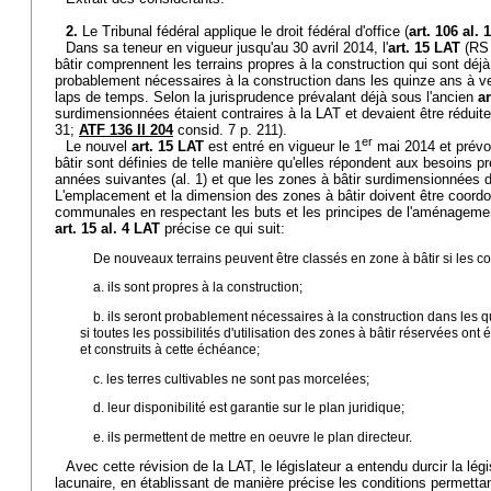
2.
Le Tribunal fédéral applique le droit fédéral d'office (
art. 106 al. 
Dans sa teneur en vigueur jusqu'au 30 avril 2014, l'
art. 15 LAT
(RS 
bâtir comprennent les terrains propres à la construction qui sont déj
probablement nécessaires à la construction dans les quinze ans à ve
laps de temps. Selon la jurisprudence prévalant déjà sous l'ancien
ar
surdimensionnées étaient contraires à la LAT et devaient être réduite
31;
ATF 136 II 204
consid. 7 p. 211).
er
Le nouvel
art. 15 LAT
est entré en vigueur le 1
mai 2014 et prévo
bâtir sont définies de telle manière qu'elles répondent aux besoins pr
années suivantes (al. 1) et que les zones à bâtir surdimensionnées doi
L'emplacement et la dimension des zones à bâtir doivent être coordon
communales en respectant les buts et les principes de l'aménagement 
art. 15 al. 4 LAT
précise ce qui suit:
De nouveaux terrains peuvent être classés en zone à bâtir si les co
a. ils sont propres à la construction;
b. ils seront probablement nécessaires à la construction dans le
si toutes les possibilités d'utilisation des zones à bâtir réservées ont
et construits à cette échéance;
c. les terres cultivables ne sont pas morcelées;
d. leur disponibilité est garantie sur le plan juridique;
e. ils permettent de mettre en oeuvre le plan directeur.
Avec cette révision de la LAT, le législateur a entendu durcir la lég
lacunaire, en établissant de manière précise les conditions permett