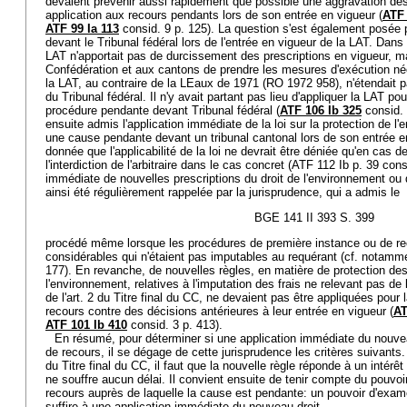
devaient prévenir aussi rapidement que possible une aggravation des po
application aux recours pendants lors de son entrée en vigueur (
ATF 
ATF 99 Ia 113
consid. 9 p. 125). La question s'est également posée
devant le Tribunal fédéral lors de l'entrée en vigueur de la LAT. Dans c
LAT n'apportait pas de durcissement des prescriptions en vigueur, ma
Confédération et aux cantons de prendre les mesures d'exécution néc
la LAT, au contraire de la LEaux de 1971 (RO 1972 958), n'étendait p
du Tribunal fédéral. Il n'y avait partant pas lieu d'appliquer la LAT po
procédure pendante devant Tribunal fédéral (
ATF 106 Ib 325
consid. 
ensuite admis l'application immédiate de la loi sur la protection de 
une cause pendante devant un tribunal cantonal lors de son entrée en
donnée que l'applicabilité de la loi ne devrait être déniée qu'en cas de
l'interdiction de l'arbitraire dans le cas concret (ATF 112 Ib p. 39 consi
immédiate de nouvelles prescriptions du droit de l'environnement ou 
ainsi été régulièrement rappelée par la jurisprudence, qui a admis le
BGE 141 II 393 S. 399
procédé même lorsque les procédures de première instance ou de rec
considérables qui n'étaient pas imputables au requérant (cf. notam
177). En revanche, de nouvelles règles, en matière de protection de
l'environnement, relatives à l'imputation des frais ne relevant pas de l
de l'art. 2 du Titre final du CC, ne devaient pas être appliquées pour
recours contre des décisions antérieures à leur entrée en vigueur (
AT
ATF 101 Ib 410
consid. 3 p. 413).
En résumé, pour déterminer si une application immédiate du nouve
de recours, il se dégage de cette jurisprudence les critères suivants
du Titre final du CC, il faut que la nouvelle règle réponde à un intérêt
ne souffre aucun délai. Il convient ensuite de tenir compte du pouvoi
recours auprès de laquelle la cause est pendante: un pouvoir d'exam
suffire à une application immédiate du nouveau droit.