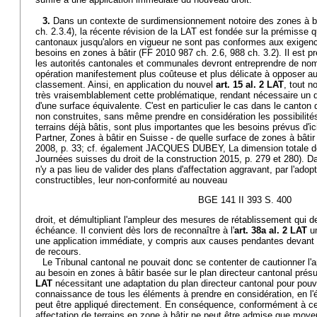
3.
Dans un contexte de surdimensionnement notoire des zones à bâ
ch. 2.3.4), la récente révision de la LAT est fondée sur la prémisse q
cantonaux jusqu'alors en vigueur ne sont pas conformes aux exigenc
besoins en zones à bâtir (FF 2010 987 ch. 2.6, 988 ch. 3.2). Il est p
les autorités cantonales et communales devront entreprendre de n
opération manifestement plus coûteuse et plus délicate à opposer aux
classement. Ainsi, en application du nouvel
art. 15 al. 2 LAT
, tout 
très vraisemblablement cette problématique, rendant nécessaire un
d'une surface équivalente. C'est en particulier le cas dans le canton 
non construites, sans même prendre en considération les possibilités
terrains déjà bâtis, sont plus importantes que les besoins prévus d'
Partner, Zones à bâtir en Suisse - de quelle surface de zones à bâtir 
2008, p. 33; cf. également JACQUES DUBEY, La dimension totale des
Journées suisses du droit de la construction 2015, p. 279 et 280). Da
n'y a pas lieu de valider des plans d'affectation aggravant, par l'ado
constructibles, leur non-conformité au nouveau
BGE 141 II 393 S. 400
droit, et démultipliant l'ampleur des mesures de rétablissement qui d
échéance. Il convient dès lors de reconnaître à l'
art. 38a al. 2 LAT
un
une application immédiate, y compris aux causes pendantes devant l
de recours.
Le Tribunal cantonal ne pouvait donc se contenter de cautionner l'
au besoin en zones à bâtir basée sur le plan directeur cantonal pré
LAT
nécessitant une adaptation du plan directeur cantonal pour pouvo
connaissance de tous les éléments à prendre en considération, en l'ét
peut être appliqué directement. En conséquence, conformément à cett
affectation de terrains en zone à bâtir ne peut être admise que mo