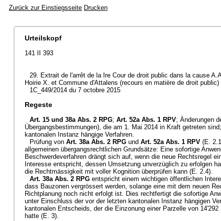
Zurück zur Einstiegsseite
Drucken
Urteilskopf
141 II 393
29. Extrait de l'arrêt de la Ire Cour de droit public dans la cause A.
Hoirie X. et Commune d'Attalens (recours en matière de droit public)
1C_449/2014 du 7 octobre 2015
Regeste
Art. 15 und 38a Abs. 2 RPG
;
Art. 52a Abs. 1 RPV
; Änderungen d
Übergangsbestimmungen), die am 1. Mai 2014 in Kraft getreten sind;
kantonalen Instanz hängige Verfahren.
Prüfung von
Art. 38a Abs. 2 RPG
und
Art. 52a Abs. 1 RPV
(E. 2.
allgemeinen übergangsrechtlichen Grundsätze: Eine sofortige Anwe
Beschwerdeverfahren drängt sich auf, wenn die neue Rechtsregel ein
Interesse entspricht, dessen Umsetzung unverzüglich zu erfolgen h
die Rechtmässigkeit mit voller Kognition überprüfen kann (E. 2.4).
Art. 38a Abs. 2 RPG
entspricht einem wichtigen öffentlichen Intere
dass Bauzonen vergrössert werden, solange eine mit dem neuen Re
Richtplanung noch nicht erfolgt ist. Dies rechtfertigt die sofortige
unter Einschluss der vor der letzten kantonalen Instanz hängigen V
kantonalen Entscheids, der die Einzonung einer Parzelle von 14'292
hatte (E. 3).