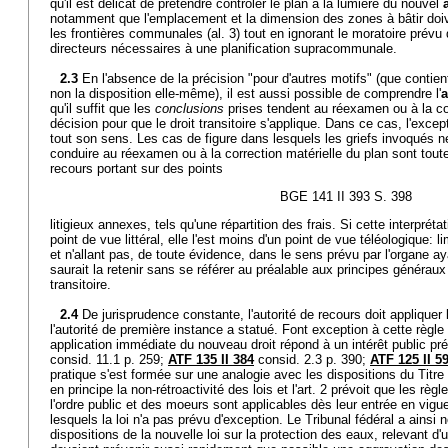
qu'il est délicat de prétendre contrôler le plan à la lumière du nouvel
notamment que l'emplacement et la dimension des zones à bâtir doiv
les frontières communales (al. 3) tout en ignorant le moratoire prévu 
directeurs nécessaires à une planification supracommunale.
2.3
En l'absence de la précision "pour d'autres motifs" (que contient 
non la disposition elle-même), il est aussi possible de comprendre l'
a
qu'il suffit que les
conclusions
prises tendent au réexamen ou à la cor
décision pour que le droit transitoire s'applique. Dans ce cas, l'exce
tout son sens. Les cas de figure dans lesquels les griefs invoqués n
conduire au réexamen ou à la correction matérielle du plan sont tout
recours portant sur des points
BGE 141 II 393 S. 398
litigieux annexes, tels qu'une répartition des frais. Si cette interpréta
point de vue littéral, elle l'est moins d'un point de vue téléologique: l
et n'allant pas, de toute évidence, dans le sens prévu par l'organe ay
saurait la retenir sans se référer au préalable aux principes généraux
transitoire.
2.4
De jurisprudence constante, l'autorité de recours doit appliquer 
l'autorité de première instance a statué. Font exception à cette règl
application immédiate du nouveau droit répond à un intérêt public pr
consid. 11.1 p. 259;
ATF 135 II 384
consid. 2.3 p. 390;
ATF 125 II 5
pratique s'est formée sur une analogie avec les dispositions du Titre f
en principe la non-rétroactivité des lois et l'art. 2 prévoit que les règl
l'ordre public et des moeurs sont applicables dès leur entrée en vigue
lesquels la loi n'a pas prévu d'exception. Le Tribunal fédéral a ains
dispositions de la nouvelle loi sur la protection des eaux, relevant d