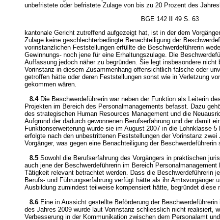
unbefristete oder befristete Zulage von bis zu 20 Prozent des Jahr
BGE 142 II 49 S. 63
kantonale Gericht zutreffend aufgezeigt hat, ist in der dem Vorgäng
Zulage keine geschlechterbedingte Benachteiligung der Beschwerdef
vorinstanzlichen Feststellungen erfüllte die Beschwerdeführerin wed
Gewinnungs- noch jene für eine Erhaltungszulage. Die Beschwerdeführ
Auffassung jedoch näher zu begründen. Sie legt insbesondere nicht 
Vorinstanz in diesem Zusammenhang offensichtlich falsche oder unv
getroffen hätte oder deren Feststellungen sonst wie in Verletzung 
gekommen wären.
8.4
Die Beschwerdeführerin war neben der Funktion als Leiterin d
Projekten im Bereich des Personalmanagements befasst. Dazu gehö
des strategischen Human Resources Management und die Neuausri
Aufgrund der dadurch gewonnenen Berufserfahrung und der damit e
Funktionserweiterung wurde sie im August 2007 in die Lohnklasse 5 
erfolgte nach den unbestrittenen Feststellungen der Vorinstanz zwei 
Vorgänger, was gegen eine Benachteiligung der Beschwerdeführerin s
8.5
Sowohl die Berufserfahrung des Vorgängers in praktischen juri
auch jene der Beschwerdeführerin im Bereich Personalmanagement k
Tätigkeit relevant betrachtet werden. Dass die Beschwerdeführerin 
Berufs- und Führungserfahrung verfügt hätte als ihr Amtsvorgänger
Ausbildung zumindest teilweise kompensiert hätte, begründet diese n
8.6
Eine in Aussicht gestellte Beförderung der Beschwerdeführerin
des Jahres 2009 wurde laut Vorinstanz schliesslich nicht realisiert, 
Verbesserung in der Kommunikation zwischen dem Personalamt und 