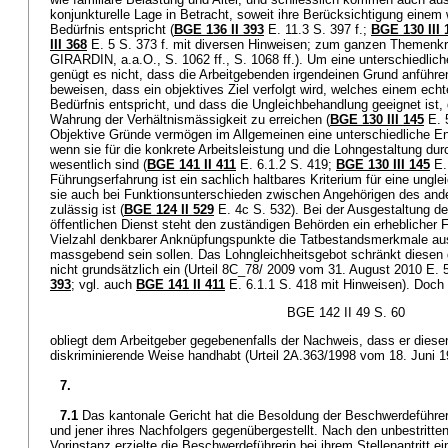
konjunkturelle Lage in Betracht, soweit ihre Berücksichtigung einem
Bedürfnis entspricht (
BGE 136 II 393
E. 11.3 S. 397 f.;
BGE 130 III 
III 368
E. 5 S. 373 f. mit diversen Hinweisen; zum ganzen Themenk
GIRARDIN, a.a.O., S. 1062 ff., S. 1068 ff.). Um eine unterschiedlich
genügt es nicht, dass die Arbeitgebenden irgendeinen Grund anführ
beweisen, dass ein objektives Ziel verfolgt wird, welches einem ec
Bedürfnis entspricht, und dass die Ungleichbehandlung geeignet ist, 
Wahrung der Verhältnismässigkeit zu erreichen (
BGE 130 III 145
E. 5
Objektive Gründe vermögen im Allgemeinen eine unterschiedliche Ent
wenn sie für die konkrete Arbeitsleistung und die Lohngestaltung du
wesentlich sind (
BGE 141 II 411
E. 6.1.2 S. 419;
BGE 130 III 145
E. 
Führungserfahrung ist ein sachlich haltbares Kriterium für eine ungl
sie auch bei Funktionsunterschieden zwischen Angehörigen des and
zulässig ist (
BGE 124 II 529
E. 4c S. 532). Bei der Ausgestaltung 
öffentlichen Dienst steht den zuständigen Behörden ein erheblicher 
Vielzahl denkbarer Anknüpfungspunkte die Tatbestandsmerkmale aus
massgebend sein sollen. Das Lohngleichheitsgebot schränkt diese
nicht grundsätzlich ein (Urteil 8C_78/ 2009 vom 31. August 2010 E. 5.
393
; vgl. auch
BGE 141 II 411
E. 6.1.1 S. 418 mit Hinweisen). Doch
BGE 142 II 49 S. 60
obliegt dem Arbeitgeber gegebenenfalls der Nachweis, dass er diesen
diskriminierende Weise handhabt (Urteil 2A.363/1998 vom 18. Juni 1
7.
7.1
Das kantonale Gericht hat die Besoldung der Beschwerdeführer
und jener ihres Nachfolgers gegenübergestellt. Nach den unbestritte
Vorinstanz erzielte die Beschwerdeführerin bei ihrem Stellenantritt e