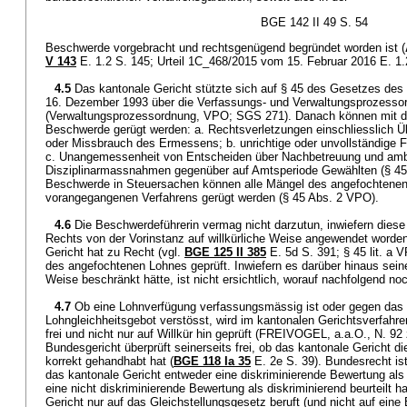
BGE 142 II 49 S. 54
Beschwerde vorgebracht und rechtsgenügend begründet worden ist (
V 143
E. 1.2 S. 145; Urteil 1C_468/2015 vom 15. Februar 2016 E. 1.
4.5
Das kantonale Gericht stützte sich auf § 45 des Gesetzes de
16. Dezember 1993 über die Verfassungs- und Verwaltungsprozesso
(Verwaltungsprozessordnung, VPO; SGS 271). Danach können mit de
Beschwerde gerügt werden: a. Rechtsverletzungen einschliesslich Ü
oder Missbrauch des Ermessens; b. unrichtige oder unvollständige F
c. Unangemessenheit von Entscheiden über Nachbetreuung und am
Disziplinarmassnahmen gegenüber auf Amtsperiode Gewählten (§ 45
Beschwerde in Steuersachen können alle Mängel des angefochtenen
vorangegangenen Verfahrens gerügt werden (§ 45 Abs. 2 VPO).
4.6
Die Beschwerdeführerin vermag nicht darzutun, inwiefern die
Rechts von der Vorinstanz auf willkürliche Weise angewendet worden
Gericht hat zu Recht (vgl.
BGE 125 II 385
E. 5d S. 391; § 45 lit. a
des angefochtenen Lohnes geprüft. Inwiefern es darüber hinaus seine
Weise beschränkt hätte, ist nicht ersichtlich, worauf nachfolgend 
4.7
Ob eine Lohnverfügung verfassungsmässig ist oder gegen da
Lohngleichheitsgebot verstösst, wird im kantonalen Gerichtsverfahr
frei und nicht nur auf Willkür hin geprüft (FREIVOGEL, a.a.O., N. 92
Bundesgericht überprüft seinerseits frei, ob das kantonale Gericht die
korrekt gehandhabt hat (
BGE 118 Ia 35
E. 2e S. 39). Bundesrecht ist
das kantonale Gericht entweder eine diskriminierende Bewertung als 
eine nicht diskriminierende Bewertung als diskriminierend beurteilt h
Gericht nur auf das Gleichstellungsgesetz beruft (und nicht auf ei