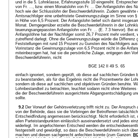
und in die 5. Lohnklasse, Erfahrungsstufe 10 eingereiht. Entsprechen
von Fr. ..., bzw. einen Monatslohn von Fr. ... Der Anfangslohn des N
hoch wie der Schlusslohn der Beschwerdeführerin. Zudem gewährte
Amtsnachfolger eine unbefristete Gewinnungszulage im Sinne von §
in Höhe von 6,5 Prozent. Der Anfangslohn belief sich damit insgesamt a
Monat. Demgegenüber erzielte die Beschwerdeführerin in der Lohnkl
teuerungsangepassten Anfangslohn von Fr. ... (E. 7.3 hiervor). Bei e
Anfangslöhne hat der Nachfolger somit 26,7 Prozent mehr verdient, 
zutreffend darlegt. Ohne die Gewinnungszulage würde die Differenz
Feststellungen mit rund 15 Prozent zu Gunsten des Nachfolgers aus
Vorinstanz die Gewinnungszulage von 6,5 Prozent nicht in die Anfa
miteinbezogen hat, hat sie die persönliche Zulage, entgegen den Vor
Beschwerdeführerin, nicht
BGE 142 II 49 S. 65
einfach ignoriert, sondern geprüft, ob diese auf sachlichen Gründen b
zu beanstanden, als für das Ergebnis nicht die Prozentwerte der Lo
sondern ob diese auf sachlichen und objektiven Gründen beruhte. W
Lohnbestandteil zu betrachten, leuchtet sodann nicht ohne Weiteres 
die der Beschwerdeführerin ausgerichtete Abgangsentschädigung und
sollte.
9.2
Der Vorwurf der Gehörsverletzung trifft nicht zu. Der Anspruch 
von der Behörde, dass sie die Vorbringen der Betroffenen tatsächlich h
Entscheidfindung angemessen berücksichtigt. Nicht erforderlich ist,
allen Parteistandpunkten einlässlich auseinandersetzt und jedes ein
widerlegt. Im angefochtenen Entscheid werden die entscheidwesentli
festgestellt und gewürdigt, so dass die Beschwerdeführerin sich übe
machen und diesen sachgerecht anfechten konnte (zum Ganzen:
BG