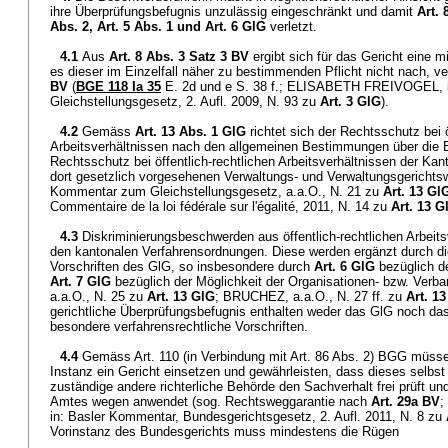
ihre Überprüfungsbefugnis unzulässig eingeschränkt und damit
Art. 
Abs. 2,
Art. 5 Abs. 1 und
Art. 6 GlG
verletzt.
4.1
Aus
Art. 8 Abs. 3 Satz 3 BV
ergibt sich für das Gericht eine 
es dieser im Einzelfall näher zu bestimmenden Pflicht nicht nach, 
BV
(
BGE 118 Ia 35
E. 2d und e S. 38 f.; ELISABETH FREIVOGEL, 
Gleichstellungsgesetz, 2. Aufl. 2009, N. 93 zu
Art. 3 GlG
).
4.2
Gemäss
Art. 13 Abs. 1 GlG
richtet sich der Rechtsschutz bei ö
Arbeitsverhältnissen nach den allgemeinen Bestimmungen über die 
Rechtsschutz bei öffentlich-rechtlichen Arbeitsverhältnissen der Ka
dort gesetzlich vorgesehenen Verwaltungs- und Verwaltungsgericht
Kommentar zum Gleichstellungsgesetz, a.a.O., N. 21 zu
Art. 13 Gl
Commentaire de la loi fédérale sur l'égalité, 2011, N. 14 zu
Art. 13 G
4.3
Diskriminierungsbeschwerden aus öffentlich-rechtlichen Arbeits
den kantonalen Verfahrensordnungen. Diese werden ergänzt durch die
Vorschriften des GlG, so insbesondere durch
Art. 6 GlG
bezüglich de
Art. 7 GlG
bezüglich der Möglichkeit der Organisationen- bzw. Ver
a.a.O., N. 25 zu
Art. 13 GlG
; BRUCHEZ, a.a.O., N. 27 ff. zu
Art. 1
gerichtliche Überprüfungsbefugnis enthalten weder das GlG noch da
besondere verfahrensrechtliche Vorschriften.
4.4
Gemäss Art. 110 (in Verbindung mit Art. 86 Abs. 2) BGG müsse
Instanz ein Gericht einsetzen und gewährleisten, dass dieses selbst
zuständige andere richterliche Behörde den Sachverhalt frei prüft
Amtes wegen anwendet (sog. Rechtsweggarantie nach
Art. 29a BV
;
in: Basler Kommentar, Bundesgerichtsgesetz, 2. Aufl. 2011, N. 8 zu
Vorinstanz des Bundesgerichts muss mindestens die Rügen