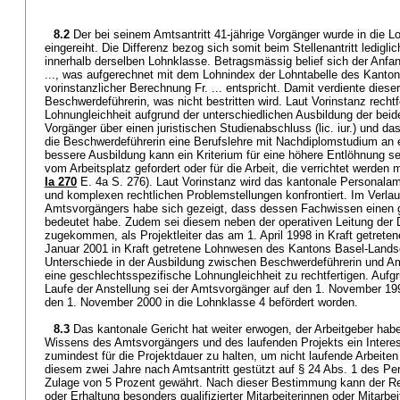
8.2
Der bei seinem Amtsantritt 41-jährige Vorgänger wurde in die L
eingereiht. Die Differenz bezog sich somit beim Stellenantritt ledigli
innerhalb derselben Lohnklasse. Betragsmässig belief sich der Anfa
..., was aufgerechnet mit dem Lohnindex der Lohntabelle des Kant
vorinstanzlicher Berechnung Fr. ... entspricht. Damit verdiente diese
Beschwerdeführerin, was nicht bestritten wird. Laut Vorinstanz rechtf
Lohnungleichheit aufgrund der unterschiedlichen Ausbildung der beid
Vorgänger über einen juristischen Studienabschluss (lic. iur.) und da
die Beschwerdeführerin eine Berufslehre mit Nachdiplomstudium an 
bessere Ausbildung kann ein Kriterium für eine höhere Entlöhnung se
vom Arbeitsplatz gefordert oder für die Arbeit, die verrichtet werden 
Ia 270
E. 4a S. 276). Laut Vorinstanz wird das kantonale Personalam
und komplexen rechtlichen Problemstellungen konfrontiert. Im Verlauf
Amtsvorgängers habe sich gezeigt, dass dessen Fachwissen einen g
bedeutet habe. Zudem sei diesem neben der operativen Leitung der D
zugekommen, als Projektleiter das am 1. April 1998 in Kraft getrete
Januar 2001 in Kraft getretene Lohnwesen des Kantons Basel-Landsc
Unterschiede in der Ausbildung zwischen Beschwerdeführerin und 
eine geschlechtsspezifische Lohnungleichheit zu rechtfertigen. Auf
Laufe der Anstellung sei der Amtsvorgänger auf den 1. November 199
den 1. November 2000 in die Lohnklasse 4 befördert worden.
8.3
Das kantonale Gericht hat weiter erwogen, der Arbeitgeber hab
Wissens des Amtsvorgängers und des laufenden Projekts ein Intere
zumindest für die Projektdauer zu halten, um nicht laufende Arbeite
diesem zwei Jahre nach Amtsantritt gestützt auf § 24 Abs. 1 des Pe
Zulage von 5 Prozent gewährt. Nach dieser Bestimmung kann der R
oder Erhaltung besonders qualifizierter Mitarbeiterinnen oder Mitarbei