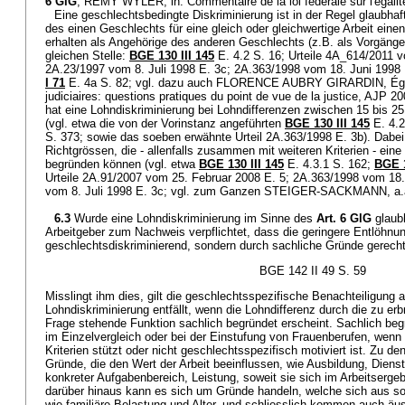
6 GlG
; RÉMY WYLER, in: Commentaire de la loi fédérale sur l'égalit
Eine geschlechtsbedingte Diskriminierung ist in der Regel glaubh
des einen Geschlechts für eine gleich oder gleichwertige Arbeit einen 
erhalten als Angehörige des anderen Geschlechts (z.B. als Vorgänge
gleichen Stelle:
BGE 130 III 145
E. 4.2 S. 16; Urteile 4A_614/2011 
2A.23/1997 vom 8. Juli 1998 E. 3c; 2A.363/1998 vom 18. Juni 1998 
I 71
E. 4a S. 82; vgl. dazu auch FLORENCE AUBRY GIRARDIN, Égalit
judiciaires: questions pratiques du point de vue de la justice, AJP 
hat eine Lohndiskriminierung bei Lohndifferenzen zwischen 15 bis 25
(vgl. etwa die von der Vorinstanz angeführten
BGE 130 III 145
E. 4.2
S. 373; sowie das soeben erwähnte Urteil 2A.363/1998 E. 3b). Dabei
Richtgrössen, die - allenfalls zusammen mit weiteren Kriterien - ein
begründen können (vgl. etwa
BGE 130 III 145
E. 4.3.1 S. 162;
BGE 1
Urteile 2A.91/2007 vom 25. Februar 2008 E. 5; 2A.363/1998 vom 18.
vom 8. Juli 1998 E. 3c; vgl. zum Ganzen STEIGER-SACKMANN, a.
6.3
Wurde eine Lohndiskriminierung im Sinne des
Art. 6 GlG
glaubh
Arbeitgeber zum Nachweis verpflichtet, dass die geringere Entlöhnung
geschlechtsdiskriminierend, sondern durch sachliche Gründe gerechtfe
BGE 142 II 49 S. 59
Misslingt ihm dies, gilt die geschlechtsspezifische Benachteiligung al
Lohndiskriminierung entfällt, wenn die Lohndifferenz durch die zu erb
Frage stehende Funktion sachlich begründet erscheint. Sachlich beg
im Einzelvergleich oder bei der Einstufung von Frauenberufen, wenn e
Kriterien stützt oder nicht geschlechtsspezifisch motiviert ist. Zu de
Gründe, die den Wert der Arbeit beeinflussen, wie Ausbildung, Diensta
konkreter Aufgabenbereich, Leistung, soweit sie sich im Arbeitsergeb
darüber hinaus kann es sich um Gründe handeln, welche sich aus so
wie familiäre Belastung und Alter, und schliesslich kommen auch äu