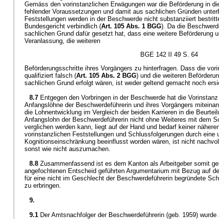
Gemäss den vorinstanzlichen Erwägungen war die Beförderung in di
fehlender Voraussetzungen und damit aus sachlichen Gründen unterb
Feststellungen werden in der Beschwerde nicht substanziiert bestritte
Bundesgericht verbindlich (
Art. 105 Abs. 1 BGG
). Da die Beschwerde
sachlichen Grund dafür gesetzt hat, dass eine weitere Beförderung un
Veranlassung, die weiteren
BGE 142 II 49 S. 64
Beförderungsschritte ihres Vorgängers zu hinterfragen. Dass die vor
qualifiziert falsch (
Art. 105 Abs. 2 BGG
) und die weiteren Beförder
sachlichen Grund erfolgt wären, ist weder geltend gemacht noch ersic
8.7
Entgegen den Vorbringen in der Beschwerde hat die Vorinstanz 
Anfangslöhne der Beschwerdeführerin und ihres Vorgängers miteinan
die Lohnentwicklung im Vergleich der beiden Karrieren in die Beurte
Anfangslohn der Beschwerdeführerin nicht ohne Weiteres mit dem S
verglichen werden kann, liegt auf der Hand und bedarf keiner nähere
vorinstanzlichen Feststellungen und Schlussfolgerungen durch eine 
Kognitionseinschränkung beeinflusst worden wären, ist nicht nachvo
sonst wie nicht auszumachen.
8.8
Zusammenfassend ist es dem Kanton als Arbeitgeber somit ge
angefochtenen Entscheid geführten Argumentarium mit Bezug auf d
für eine nicht im Geschlecht der Beschwerdeführerin begründete Sch
zu erbringen.
9.
9.1
Der Amtsnachfolger der Beschwerdeführerin (geb. 1959) wurde al