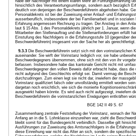
habe der Nachfolger mit einem klaren Mehr an Führungserfahrung übe
hinsichtlich des Verantwortungsumfangs, sondern auch bezüglich Erfa
deutlich von derjenigen der Beschwerdeführerin abgehoben habe. G
Personaldekrets ist bei der Zuweisung einer Anlauf- und Erfahrungsst
ausserberuflich, insbesondere der bei Familienarbeit und in sozialen
Erfahrung angemessen Rechnung zu tragen. Der Anstieg in den Anlau
laut § 15 Abs. 1 des Personaldekrets jährlich per 1. Januar, wenn die 
Mitarbeiter den Stellenauftrag und die Stellenanforderungen erfüllt ha
Einstufung des Nachfolgers in die Erfahrungsstufe 10 (gegenüber der
Beschwerdeführerin) insgesamt von der Sache her als gerechtfertigt.
9.3.3
Die Beschwerdeführerin setzt sich mit den vorinstanzlichen
auseinander. Sie wirft der Vorinstanz lediglich vor, sie habe unbes
Beschwerdegegners übernommen, ohne sich mit den von ihr vorgeb
befassen. Insbesondere habe das kantonale Gericht nicht mit umfass
Beschwerdegegner den vollen Beweis dafür erbracht habe, dass die 
nicht aufgrund des Geschlechts erfolgt sei. Damit vermag die Besch
durchzudringen. Zum einen legt sie nicht dar, inwiefern der massgeb
Vorinstanz qualifiziert falsch oder unvollständig ermittelt worden sei
dargetan noch ersichtlich, wie sich die monierte Kognitionseinschrä
ausgewirkt haben könnte. Es wird auch nicht aufgezeigt, inwiefern di
Beschwerdeführerin die vorinstanzlichen Erwägungen entkräften wür
BGE 142 II 49 S. 67
Zusammenhang zentrale Feststellung der Vorinstanz, wonach der Na
Anfang an in die 5. Lohnklasse einzureihen war, zieht die Beschwerde
bleibt somit für das Bundesgericht verbindlich. Dasselbe gilt hinsicht
Ausführungen zur Zuweisung des Amtsnachfolgers in die Erfahrungs
diese Einreihung war nicht das Alter an sich, sondern die spezifisch