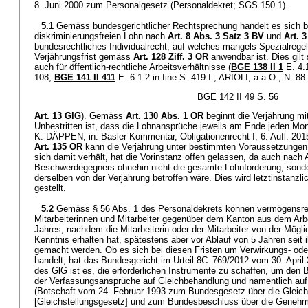
8. Juni 2000 zum Personalgesetz (Personaldekret; SGS 150.1).
5.1
Gemäss bundesgerichtlicher Rechtsprechung handelt es sich b
diskriminierungsfreien Lohn nach
Art. 8 Abs. 3 Satz 3 BV
und
Art. 
bundesrechtliches Individualrecht, auf welches mangels Spezialregel
Verjährungsfrist gemäss
Art. 128 Ziff. 3 OR
anwendbar ist. Dies gilt 
auch für öffentlich-rechtliche Arbeitsverhältnisse (
BGE 138 II 1
E. 4.
108;
BGE 141 II 411
E. 6.1.2 in fine S. 419 f.; ARIOLI, a.a.O., N. 88
BGE 142 II 49 S. 56
Art. 13 GlG
). Gemäss
Art. 130 Abs. 1 OR
beginnt die Verjährung mit
Unbestritten ist, dass die Lohnansprüche jeweils am Ende jeden Mo
K. DÄPPEN, in: Basler Kommentar, Obligationenrecht I, 6. Aufl. 201
Art. 135 OR
kann die Verjährung unter bestimmten Voraussetzungen
sich damit verhält, hat die Vorinstanz offen gelassen, da auch nach 
Beschwerdegegners ohnehin nicht die gesamte Lohnforderung, sonde
derselben von der Verjährung betroffen wäre. Dies wird letztinstanzli
gestellt.
5.2
Gemäss § 56 Abs. 1 des Personaldekrets können vermögensre
Mitarbeiterinnen und Mitarbeiter gegenüber dem Kanton aus dem Arbei
Jahres, nachdem die Mitarbeiterin oder der Mitarbeiter von der Mögl
Kenntnis erhalten hat, spätestens aber vor Ablauf von 5 Jahren seit 
gemacht werden. Ob es sich bei diesen Fristen um Verwirkungs- ode
handelt, hat das Bundesgericht im Urteil 8C_769/2012 vom 30. April 
des GlG ist es, die erforderlichen Instrumente zu schaffen, um den 
der Verfassungsansprüche auf Gleichbehandlung und namentlich auf L
(Botschaft vom 24. Februar 1993 zum Bundesgesetz über die Gleich
[Gleichstellungsgesetz] und zum Bundesbeschluss über die Genehm