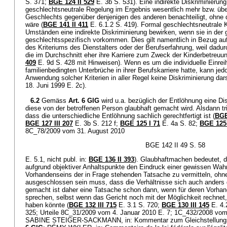
S. 371;
BGE 124 II 529
E. 3b S. 531). Eine indirekte Diskriminierung
geschlechtsneutrale Regelung im Ergebnis wesentlich mehr bzw. üb
Geschlechts gegenüber denjenigen des anderen benachteiligt, ohne 
wäre (
BGE 141 II 411
E. 6.1.2 S. 419). Formal geschlechtsneutrale K
Umständen eine indirekte Diskriminierung bewirken, wenn sie in der g
geschlechtsspezifisch vorkommen. Dies gilt namentlich in Bezug a
des Kriteriums des Dienstalters oder der Berufserfahrung, weil dadur
die im Durchschnitt eher ihre Karriere zum Zweck der Kinderbetreuun
409
E. 9d S. 428 mit Hinweisen). Wenn es um die individuelle Einreih
familienbedingten Unterbrüche in ihrer Berufskarriere hatte, kann jed
Anwendung solcher Kriterien in aller Regel keine Diskriminierung dar
18. Juni 1999 E. 2c).
6.2
Gemäss
Art. 6 GlG
wird u.a. bezüglich der Entlöhnung eine Di
diese von der betroffenen Person glaubhaft gemacht wird. Alsdann tri
dass die unterschiedliche Entlöhnung sachlich gerechtfertigt ist (
BGE
BGE 127 III 207
E. 3b S. 212 f;
BGE 125 I 71
E. 4a S. 82;
BGE 125 
8C_78/2009 vom 31. August 2010
BGE 142 II 49 S. 58
E. 5.1, nicht publ. in:
BGE 136 II 393
). Glaubhaftmachen bedeutet, 
aufgrund objektiver Anhaltspunkte den Eindruck einer gewissen Wahr
Vorhandenseins der in Frage stehenden Tatsache zu vermitteln, ohne
ausgeschlossen sein muss, dass die Verhältnisse sich auch anders 
gemacht ist daher eine Tatsache schon dann, wenn für deren Vorha
sprechen, selbst wenn das Gericht noch mit der Möglichkeit rechnet, 
haben könnte (
BGE 132 III 715
E. 3.1 S. 720;
BGE 130 III 145
E. 4.
325; Urteile 8C_31/2009 vom 4. Januar 2010 E. 7; 1C_432/2008 vom
SABINE STEIGER-SACKMANN, in: Kommentar zum Gleichstellungsg