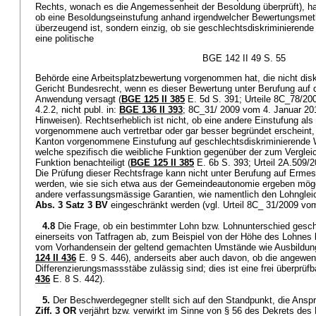
Rechts, wonach es die Angemessenheit der Besoldung überprüft), hat
ob eine Besoldungseinstufung anhand irgendwelcher Bewertungsmeth
überzeugend ist, sondern einzig, ob sie geschlechtsdiskriminierende
eine politische
BGE 142 II 49 S. 55
Behörde eine Arbeitsplatzbewertung vorgenommen hat, die nicht diskri
Gericht Bundesrecht, wenn es dieser Bewertung unter Berufung auf 
Anwendung versagt (
BGE 125 II 385
E. 5d S. 391; Urteile 8C_78/20
4.2.2, nicht publ. in:
BGE 136 II 393
; 8C_31/ 2009 vom 4. Januar 201
Hinweisen). Rechtserheblich ist nicht, ob eine andere Einstufung al
vorgenommene auch vertretbar oder gar besser begründet erscheint,
Kanton vorgenommene Einstufung auf geschlechtsdiskriminierende 
welche spezifisch die weibliche Funktion gegenüber der zum Vergl
Funktion benachteiligt (
BGE 125 II 385
E. 6b S. 393; Urteil 2A.509/2
Die Prüfung dieser Rechtsfrage kann nicht unter Berufung auf Erme
werden, wie sie sich etwa aus der Gemeindeautonomie ergeben mögen
andere verfassungsmässige Garantien, wie namentlich den Lohngle
Abs. 3 Satz 3 BV
eingeschränkt werden (vgl. Urteil 8C_ 31/2009 vom
4.8
Die Frage, ob ein bestimmter Lohn bzw. Lohnunterschied geschl
einerseits von Tatfragen ab, zum Beispiel von der Höhe des Lohnes
vom Vorhandensein der geltend gemachten Umstände wie Ausbildung,
124 II 436
E. 9 S. 446), anderseits aber auch davon, ob die angewen
Differenzierungsmassstäbe zulässig sind; dies ist eine frei überprüfb
436
E. 8 S. 442).
5.
Der Beschwerdegegner stellt sich auf den Standpunkt, die Ans
Ziff. 3 OR
verjährt bzw. verwirkt im Sinne von § 56 des Dekrets de