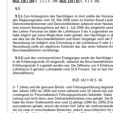
BGE 136 I 184
E. 2.2.1 S. 188;
BGE 134 I 83
E. 4.1 S. 88).
9.3
9.3.1
Zum Anfangslohn des Nachfolgers im Amt stellte die Vorinst
des Regierungsrates vom 19. Mai 2009 seien im Kanton Basel-Lands
Dienststellenleiterinnen und Dienststellenleiter aufgrund einer Neub
eine externe Beratungsfirma auf den 1. Juli 2009 neu eingereiht worde
des Leiters Personal sei dabei der Lohnklasse 5 bis 4 zugeordnet 
habe folglich gar keine Möglichkeit mehr gehabt, den Nachfolger in d
wie dies bei der Beschwerdeführerin und ihrem Vorgänger noch der F
Neuordnung sei lediglich eine Einstufung in die Lohnklasse 5 oder 
Neuordnung stelle ein objektives Kriterium dar, das einen höheren 
Beschwerdeführerin rechtfertige.
9.3.2
Laut den vorinstanzlichen Erwägungen wurde der Nachfolger 
in die Erfahrungsstufe 10 eingestuft, während die Beschwerdeführerin
Erfahrungsstufe 4 zugeteilt worden war. Die Differenz von 6 Erfahrun
Lohnklasse 5 gemäss Lohntabelle rund 10,8 Prozent. Sie ist laut Vor
Altersdifferenz
BGE 142 II 49 S. 66
(+ 7 Jahre) und die grössere Berufs- und Führungserfahrung begründ
den Jahren 1991 bis 2009 und somit während rund 18 Jahren bei vie
vorwiegend im Personalbereich Führungspositionen bekleidet. Dabei h
Leitung und nicht bloss eine Stellvertreterfunktion inne gehabt. Die 
habe bei ihrem Stellenantritt eine rund 11-jährige (1994 bis 2005) Erfa
auszuweisen gehabt, wovon die ersten fünf Jahre als stellvertretende
sei sie zwar in verschiedenen Bereichen, jedoch ausschliesslich für 