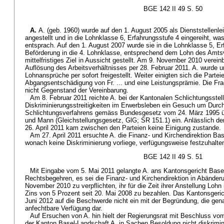
BGE 142 II 49 S. 50
A.
A. (geb. 1960) wurde auf den 1. August 2005 als Dienststellenle
angestellt und in die Lohnklasse 6, Erfahrungsstufe 4 eingereiht, was
entsprach. Auf den 1. August 2007 wurde sie in die Lohnklasse 5, Er
Beförderung in die 4. Lohnklasse, entsprechend dem Lohn des Amts
mittelfristiges Ziel in Aussicht gestellt. Am 9. November 2010 vereinb
Auflösung des Arbeitsverhältnisses per 28. Februar 2011. A. wurde u
Lohnansprüche per sofort freigestellt. Weiter einigten sich die Partei
Abgangsentschädigung von Fr. ... und eine Leistungsprämie. Die Frag
nicht Gegenstand der Vereinbarung.
Am 8. Februar 2011 reichte A. bei der Kantonalen Schlichtungsstell
Diskriminierungsstreitigkeiten im Erwerbsleben ein Gesuch um Durc
Schlichtungsverfahrens gemäss Bundesgesetz vom 24. März 1995 üb
und Mann (Gleichstellungsgesetz, GlG; SR 151.1) ein. Anlässlich d
26. April 2011 kam zwischen den Parteien keine Einigung zustande.
Am 27. April 2011 ersuchte A. die Finanz- und Kirchendirektion Bas
wonach keine Diskriminierung vorliege, verfügungsweise festzuhalte
BGE 142 II 49 S. 51
Mit Eingabe vom 5. Mai 2011 gelangte A. ans Kantonsgericht Base
Rechtsbegehren, es sei die Finanz- und Kirchendirektion in Abänder
November 2010 zu verpflichten, ihr für die Zeit ihrer Anstellung Lohn 
Zins von 5 Prozent seit 20. Mai 2008 zu bezahlen. Das Kantonsgeric
Juni 2012 auf die Beschwerde nicht ein mit der Begründung, die gena
anfechtbare Verfügung dar.
Auf Ersuchen von A. hin hielt der Regierungsrat mit Beschluss vo
der Kanton Basel-Landschaft A. in Sachen Besoldung nicht diskrimin