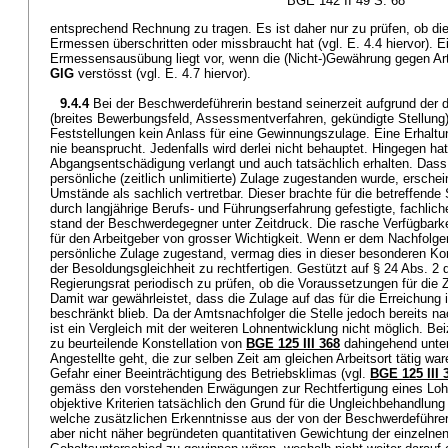
BGE 142 II 49 S. 68
entsprechend Rechnung zu tragen. Es ist daher nur zu prüfen, ob di
Ermessen überschritten oder missbraucht hat (vgl. E. 4.4 hiervor). E
Ermessensausübung liegt vor, wenn die (Nicht-)Gewährung gegen Ar
GlG
verstösst (vgl. E. 4.7 hiervor).
9.4.4
Bei der Beschwerdeführerin bestand seinerzeit aufgrund der
(breites Bewerbungsfeld, Assessmentverfahren, gekündigte Stellung)
Feststellungen kein Anlass für eine Gewinnungszulage. Eine Erhaltu
nie beansprucht. Jedenfalls wird derlei nicht behauptet. Hingegen hat
Abgangsentschädigung verlangt und auch tatsächlich erhalten. Das
persönliche (zeitlich unlimitierte) Zulage zugestanden wurde, ersche
Umstände als sachlich vertretbar. Dieser brachte für die betreffende 
durch langjährige Berufs- und Führungserfahrung gefestigte, fachlic
stand der Beschwerdegegner unter Zeitdruck. Die rasche Verfügbark
für den Arbeitgeber von grosser Wichtigkeit. Wenn er dem Nachfolger 
persönliche Zulage zugestand, vermag dies in dieser besonderen Ko
der Besoldungsgleichheit zu rechtfertigen. Gestützt auf § 24 Abs. 2 
Regierungsrat periodisch zu prüfen, ob die Voraussetzungen für die
Damit war gewährleistet, dass die Zulage auf das für die Erreichung 
beschränkt blieb. Da der Amtsnachfolger die Stelle jedoch bereits na
ist ein Vergleich mit der weiteren Lohnentwicklung nicht möglich. Bei
zu beurteilende Konstellation von
BGE 125 III 368
dahingehend unter
Angestellte geht, die zur selben Zeit am gleichen Arbeitsort tätig wa
Gefahr einer Beeinträchtigung des Betriebsklimas (vgl.
BGE 125 III 
gemäss den vorstehenden Erwägungen zur Rechtfertigung eines Loh
objektive Kriterien tatsächlich den Grund für die Ungleichbehandlung bi
welche zusätzlichen Erkenntnisse aus der von der Beschwerdeführer
aber nicht näher begründeten quantitativen Gewichtung der einzelne