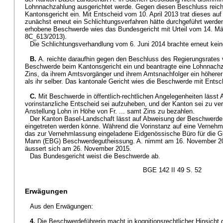
Lohnnachzahlung ausgerichtet werde. Gegen diesen Beschluss reic
Kantonsgericht ein. Mit Entscheid vom 10. April 2013 trat dieses auf
zunächst erneut ein Schlichtungsverfahren hätte durchgeführt werd
erhobene Beschwerde wies das Bundesgericht mit Urteil vom 14. Mär
8C_613/2013).
Die Schlichtungsverhandlung vom 6. Juni 2014 brachte erneut kein
B.
A. reichte daraufhin gegen den Beschluss des Regierungsrates
Beschwerde beim Kantonsgericht ein und beantragte eine Lohnnachza
Zins, da ihrem Amtsvorgänger und ihrem Amtsnachfolger ein höherer
als ihr selber. Das kantonale Gericht wies die Beschwerde mit Ents
C.
Mit Beschwerde in öffentlich-rechtlichen Angelegenheiten lässt 
vorinstanzliche Entscheid sei aufzuheben, und der Kanton sei zu verpfl
Anstellung Lohn in Höhe von Fr. ... samt Zins zu bezahlen.
Der Kanton Basel-Landschaft lässt auf Abweisung der Beschwerde 
eingetreten werden könne. Während die Vorinstanz auf eine Vernehml
das zur Vernehmlassung eingeladene Eidgenössische Büro für die Gl
Mann (EBG) Beschwerdegutheissung. A. nimmt am 16. November 20
äussert sich am 26. November 2015.
Das Bundesgericht weist die Beschwerde ab.
BGE 142 II 49 S. 52
Erwägungen
Aus den Erwägungen:
4.
Die Beschwerdeführerin macht in kognitionsrechtlicher Hinsicht 