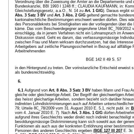
Verordnung über die Zuweisung der Ämter an die Departemente und d
Bundeskanzlei, BBl 1993 I 1248 ff.; CLAUDIA KAUFMANN, in: Ko
Gleichstellungsgesetz, a.a.O., N. 14 zu
Art. 1 GlG
). Daraus ergibt s
Abs. 3 Satz 3 BV
und
Art. 3 Abs. 2 GlG
geltend gemachte bundesrec
kantonalrechtliche Bestimmungen erschwert werden dürfen. Dies wär
des Personaldekrets bei Streitigkeiten wie der vorliegenden über di
käme. Das vom Beschwerdegegner angerufene Urteil 8C_769/2012 vom 
einschlägig, da in jenem Verfahren nicht ein Lohnanspruch im Anwe
Diskussion stand. Geht es darum, das verfassungsmässige Individua
zwischen Frau und Mann wirksam durchzusetzen, hat das Interesse d
Arbeitgebers auf zeitliche Planungssicherheit in Bezug auf allfällige
Arbeitnehmenden
BGE 142 II 49 S. 57
in den Hintergrund zu treten. Der vorinstanzliche Entscheid erweist 
als bundesrechtswidrig.
6.
6.1
Aufgrund von
Art. 8 Abs. 3 Satz 3 BV
haben Mann und Frau Ans
gleiche oder gleichwertige Arbeit. Der Begriff der gleichwertigen Arbe
das heisst gleichartige Arbeiten, sondern bezieht sich darüber hin
indirekten Lohndiskriminierungen auch auf Arbeiten unterschiedlicher
79; Urteile 8C_78/2009 vom 31. August 2010 E. 5.1, nicht publ. in:
B
vom 4. Januar 2010 E. 7). Nach
Art. 3 Abs. 1 GlG
dürfen Arbeitneh
aufgrund ihres Geschlechts weder direkt noch indirekt benachteiligt 
besoldungsmässige Diskriminierung kann sich sowohl aus der genere
Funktionen als auch aus der konkreten Entlöhnung einer bestimmten
Personen des anderen Geschlechts ergeben (
BGE 127 III 207
E. 3c