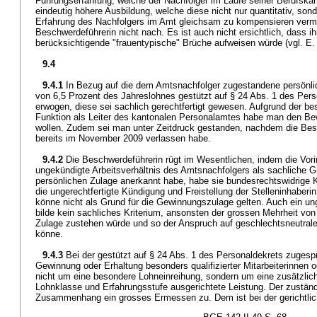
Führungserfahrung, welche der Nachfolger im Laufe seiner Berufskar
eindeutig höhere Ausbildung, welche diese nicht nur quantitativ, sond
Erfahrung des Nachfolgers im Amt gleichsam zu kompensieren vermö
Beschwerdeführerin nicht nach. Es ist auch nicht ersichtlich, dass ih
berücksichtigende "frauentypische" Brüche aufweisen würde (vgl. E. 6.
9.4
9.4.1
In Bezug auf die dem Amtsnachfolger zugestandene persönl
von 6,5 Prozent des Jahreslohnes gestützt auf § 24 Abs. 1 des Pers
erwogen, diese sei sachlich gerechtfertigt gewesen. Aufgrund der bes
Funktion als Leiter des kantonalen Personalamtes habe man den Be
wollen. Zudem sei man unter Zeitdruck gestanden, nachdem die Besc
bereits im November 2009 verlassen habe.
9.4.2
Die Beschwerdeführerin rügt im Wesentlichen, indem die Vor
ungekündigte Arbeitsverhältnis des Amtsnachfolgers als sachliche Gr
persönlichen Zulage anerkannt habe, habe sie bundesrechtswidrige K
die ungerechtfertigte Kündigung und Freistellung der Stelleninhaberi
könne nicht als Grund für die Gewinnungszulage gelten. Auch ein un
bilde kein sachliches Kriterium, ansonsten der grossen Mehrheit vo
Zulage zustehen würde und so der Anspruch auf geschlechtsneutrale
könne.
9.4.3
Bei der gestützt auf § 24 Abs. 1 des Personaldekrets zuges
Gewinnung oder Erhaltung besonders qualifizierter Mitarbeiterinnen o
nicht um eine besondere Lohneinreihung, sondern um eine zusätzli
Lohnklasse und Erfahrungsstufe ausgerichtete Leistung. Der zustän
Zusammenhang ein grosses Ermessen zu. Dem ist bei der gerichtli