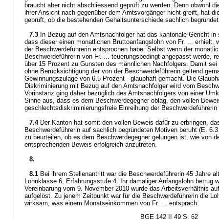
braucht aber nicht abschliessend geprüft zu werden. Denn obwohl 
ihrer Ansicht nach gegenüber dem Amtsvorgänger nicht greift, hat di
geprüft, ob die bestehenden Gehaltsunterschiede sachlich begründet
7.3
In Bezug auf den Amtsnachfolger hat das kantonale Gericht in 
dass dieser einen monatlichen Bruttoanfangslohn von Fr. ... erhielt
der Beschwerdeführerin entsprochen habe. Selbst wenn der monatlic
Beschwerdeführerin von Fr. ... teuerungsbedingt angepasst werde, re
über 15 Prozent zu Gunsten des männlichen Nachfolgers. Damit sei 
ohne Berücksichtigung der von der Beschwerdeführerin geltend gem
Gewinnungszulage von 6,5 Prozent - glaubhaft gemacht. Die Glaubh
Diskriminierung mit Bezug auf den Amtsnachfolger wird vom Beschwe
Vorinstanz ging daher bezüglich des Amtsnachfolgers von einer Umk
Sinne aus, dass es dem Beschwerdegegner oblag, den vollen Beweis
geschlechtsdiskriminierungsfreie Einreihung der Beschwerdeführerin 
7.4
Der Kanton hat somit den vollen Beweis dafür zu erbringen, da
Beschwerdeführerin auf sachlich begründeten Motiven beruht (E. 6.3 
zu beurteilen, ob es dem Beschwerdegegner gelungen ist, wie von 
entsprechenden Beweis erfolgreich anzutreten.
8.
8.1
Bei ihrem Stellenantritt war die Beschwerdeführerin 45 Jahre alt
Lohnklasse 6, Erfahrungsstufe 4. Ihr damaliger Anfangslohn betrug wie
Vereinbarung vom 9. November 2010 wurde das Arbeitsverhältnis auf
aufgelöst. Zu jenem Zeitpunkt war für die Beschwerdeführerin die Lo
wirksam, was einem Monatseinkommen von Fr. ... entsprach.
BGE 142 II 49 S. 62