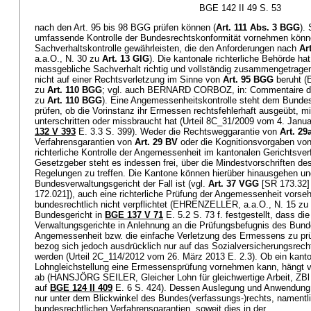
BGE 142 II 49 S. 53
nach den Art. 95 bis 98 BGG prüfen können (
Art. 111 Abs. 3 BGG
).
umfassende Kontrolle der Bundesrechtskonformität vornehmen könn
Sachverhaltskontrolle gewährleisten, die den Anforderungen nach
Ar
a.a.O., N. 30 zu
Art. 13 GlG
). Die kantonale richterliche Behörde h
massgebliche Sachverhalt richtig und vollständig zusammengetrage
nicht auf einer Rechtsverletzung im Sinne von
Art. 95 BGG
beruht (
zu
Art. 110 BGG
; vgl. auch BERNARD CORBOZ, in: Commentaire de la
zu
Art. 110 BGG
). Eine Angemessenheitskontrolle steht dem Bundesg
prüfen, ob die Vorinstanz ihr Ermessen rechtsfehlerhaft ausgeübt, mi
unterschritten oder missbraucht hat (Urteil 8C_31/2009 vom 4. Janua
132 V 393
E. 3.3 S. 399). Weder die Rechtsweggarantie von
Art. 29
Verfahrensgarantien von
Art. 29 BV
oder die Kognitionsvorgaben vo
richterliche Kontrolle der Angemessenheit im kantonalen Gerichtsve
Gesetzgeber steht es indessen frei, über die Mindestvorschriften d
Regelungen zu treffen. Die Kantone können hierüber hinausgehen und
Bundesverwaltungsgericht der Fall ist (vgl.
Art. 37 VGG
[SR 173.32]
172.021]), auch eine richterliche Prüfung der Angemessenheit vorseh
bundesrechtlich nicht verpflichtet (EHRENZELLER, a.a.O., N. 15 zu
Bundesgericht in
BGE 137 V 71
E. 5.2 S. 73 f. festgestellt, dass di
Verwaltungsgerichte in Anlehnung an die Prüfungsbefugnis des Bund
Angemessenheit bzw. die einfache Verletzung des Ermessens zu pr
bezog sich jedoch ausdrücklich nur auf das Sozialversicherungsrecht
werden (Urteil 2C_114/2012 vom 26. März 2013 E. 2.3). Ob ein kanto
Lohngleichstellung eine Ermessensprüfung vornehmen kann, hängt 
ab (HANSJÖRG SEILER, Gleicher Lohn für gleichwertige Arbeit, ZBl
auf
BGE 124 II 409
E. 6 S. 424). Dessen Auslegung und Anwendung 
nur unter dem Blickwinkel des Bundes(verfassungs-)rechts, namentli
bundesrechtlichen Verfahrensgarantien, soweit dies in der