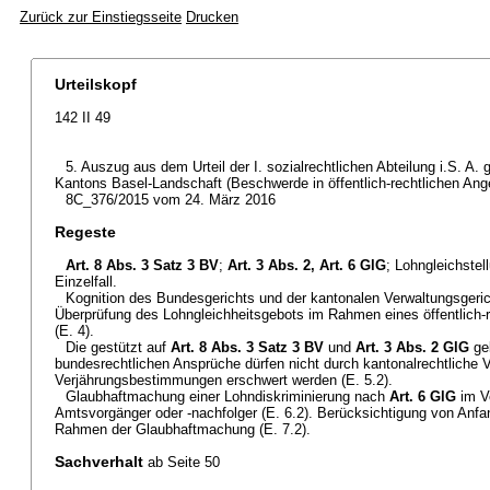
Zurück zur Einstiegsseite
Drucken
Urteilskopf
142 II 49
5. Auszug aus dem Urteil der I. sozialrechtlichen Abteilung i.S. A.
Kantons Basel-Landschaft (Beschwerde in öffentlich-rechtlichen Ang
8C_376/2015 vom 24. März 2016
Regeste
Art. 8 Abs. 3 Satz 3 BV
;
Art. 3 Abs. 2,
Art. 6 GlG
; Lohngleichste
Einzelfall.
Kognition des Bundesgerichts und der kantonalen Verwaltungsgerich
Überprüfung des Lohngleichheitsgebots im Rahmen eines öffentlich-r
(E. 4).
Die gestützt auf
Art. 8 Abs. 3 Satz 3 BV
und
Art. 3 Abs. 2 GlG
ge
bundesrechtlichen Ansprüche dürfen nicht durch kantonalrechtliche 
Verjährungsbestimmungen erschwert werden (E. 5.2).
Glaubhaftmachung einer Lohndiskriminierung nach
Art. 6 GlG
im V
Amtsvorgänger oder -nachfolger (E. 6.2). Berücksichtigung von Anf
Rahmen der Glaubhaftmachung (E. 7.2).
Sachverhalt
ab Seite 50