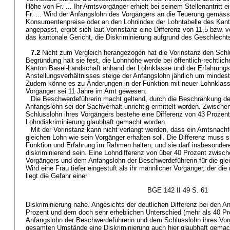
Höhe von Fr. ... Ihr Amtsvorgänger erhielt bei seinem Stellenantritt 
Fr. ... Wird der Anfangslohn des Vorgängers an die Teuerung gemäs
Konsumentenpreise oder an den Lohnindex der Lohntabelle des Kan
angepasst, ergibt sich laut Vorinstanz eine Differenz von 11,5 bzw. 
das kantonale Gericht, die Diskriminierung aufgrund des Geschlechts
7.2
Nicht zum Vergleich herangezogen hat die Vorinstanz den Schl
Begründung hält sie fest, die Lohnhöhe werde bei öffentlich-rechtlic
Kanton Basel-Landschaft anhand der Lohnklasse und der Erfahrungs
Anstellungsverhältnisses steige der Anfangslohn jährlich um mindes
Zudem könne es zu Änderungen in der Funktion mit neuer Lohnklas
Vorgänger sei 11 Jahre im Amt gewesen.
Die Beschwerdeführerin macht geltend, durch die Beschränkung de
Anfangslohn sei der Sachverhalt unrichtig ermittelt worden. Zwisch
Schlusslohn ihres Vorgängers bestehe eine Differenz von 43 Prozent
Lohndiskriminierung glaubhaft gemacht worden.
Mit der Vorinstanz kann nicht verlangt werden, dass ein Amtsnachfol
gleichen Lohn wie sein Vorgänger erhalten soll. Die Differenz muss 
Funktion und Erfahrung im Rahmen halten, und sie darf insbesonder
diskriminierend sein. Eine Lohndifferenz von über 40 Prozent zwis
Vorgängers und dem Anfangslohn der Beschwerdeführerin für die gleic
Wird eine Frau tiefer eingestuft als ihr männlicher Vorgänger, der di
liegt die Gefahr einer
BGE 142 II 49 S. 61
Diskriminierung nahe. Angesichts der deutlichen Differenz bei den A
Prozent und dem doch sehr erheblichen Unterschied (mehr als 40 P
Anfangslohn der Beschwerdeführerin und dem Schlusslohn ihres Vor
gesamten Umstände eine Diskriminierung auch hier glaubhaft gemach