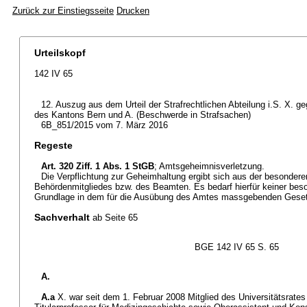
Zurück zur Einstiegsseite
Drucken
Urteilskopf
142 IV 65
12. Auszug aus dem Urteil der Strafrechtlichen Abteilung i.S. X. 
des Kantons Bern und A. (Beschwerde in Strafsachen)
6B_851/2015 vom 7. März 2016
Regeste
Art. 320 Ziff. 1 Abs. 1 StGB
; Amtsgeheimnisverletzung.
Die Verpflichtung zur Geheimhaltung ergibt sich aus der besondere
Behördenmitgliedes bzw. des Beamten. Es bedarf hierfür keiner beso
Grundlage in dem für die Ausübung des Amtes massgebenden Gesetz
Sachverhalt
ab Seite 65
BGE 142 IV 65 S. 65
A.
A.a
X. war seit dem 1. Februar 2008 Mitglied des Universitätsrates 