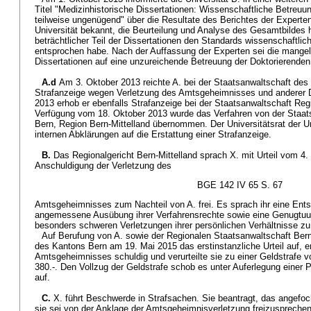
Titel "Medizinhistorische Dissertationen: Wissenschaftliche Betreuu
teilweise ungenügend" über die Resultate des Berichtes der Experte
Universität bekannt, die Beurteilung und Analyse des Gesamtbildes 
beträchtlicher Teil der Dissertationen den Standards wissenschaftlic
entsprochen habe. Nach der Auffassung der Experten sei die mangelh
Dissertationen auf eine unzureichende Betreuung der Doktorierenden
A.d
Am 3. Oktober 2013 reichte A. bei der Staatsanwaltschaft des
Strafanzeige wegen Verletzung des Amtsgeheimnisses und anderer D
2013 erhob er ebenfalls Strafanzeige bei der Staatsanwaltschaft Regi
Verfügung vom 18. Oktober 2013 wurde das Verfahren von der Staat
Bern, Region Bern-Mittelland übernommen. Der Universitätsrat der Un
internen Abklärungen auf die Erstattung einer Strafanzeige.
B.
Das Regionalgericht Bern-Mittelland sprach X. mit Urteil vom 
Anschuldigung der Verletzung des
BGE 142 IV 65 S. 67
Amtsgeheimnisses zum Nachteil von A. frei. Es sprach ihr eine Ents
angemessene Ausübung ihrer Verfahrensrechte sowie eine Genugtuun
besonders schweren Verletzungen ihrer persönlichen Verhältnisse zu
Auf Berufung von A. sowie der Regionalen Staatsanwaltschaft Bern
des Kantons Bern am 19. Mai 2015 das erstinstanzliche Urteil auf, er
Amtsgeheimnisses schuldig und verurteilte sie zu einer Geldstrafe
380.-. Den Vollzug der Geldstrafe schob es unter Auferlegung einer 
auf.
C.
X. führt Beschwerde in Strafsachen. Sie beantragt, das angefoc
sie sei von der Anklage der Amtsgeheimnisverletzung freizusprechen.