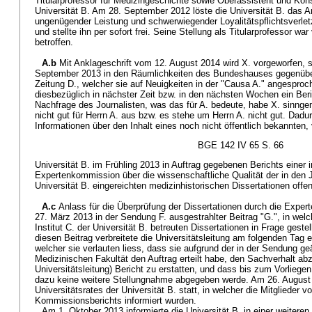
Titularprofessor für Medizingeschichte sowie Oberassistent und Kons
Universität B. Am 28. September 2012 löste die Universität B. das Ar
ungenügender Leistung und schwerwiegender Loyalitätspflichtsverle
und stellte ihn per sofort frei. Seine Stellung als Titularprofessor wa
betroffen.
A.b
Mit Anklageschrift vom 12. August 2014 wird X. vorgeworfen,
September 2013 in den Räumlichkeiten des Bundeshauses gegenüber
Zeitung D., welcher sie auf Neuigkeiten in der "Causa A." angesproc
diesbezüglich in nächster Zeit bzw. in den nächsten Wochen ein Ber
Nachfrage des Journalisten, was das für A. bedeute, habe X. sinnge
nicht gut für Herrn A. aus bzw. es stehe um Herrn A. nicht gut. Dadu
Informationen über den Inhalt eines noch nicht öffentlich bekannten,
BGE 142 IV 65 S. 66
Universität B. im Frühling 2013 in Auftrag gegebenen Berichts einer i
Expertenkommission über die wissenschaftliche Qualität der in den 
Universität B. eingereichten medizinhistorischen Dissertationen offen
A.c
Anlass für die Überprüfung der Dissertationen durch die Exper
27. März 2013 in der Sendung F. ausgestrahlter Beitrag "G.", in wel
Institut C. der Universität B. betreuten Dissertationen in Frage geste
diesen Beitrag verbreitete die Universitätsleitung am folgenden Tag e
welcher sie verlauten liess, dass sie aufgrund der in der Sendung g
Medizinischen Fakultät den Auftrag erteilt habe, den Sachverhalt abz
Universitätsleitung) Bericht zu erstatten, und dass bis zum Vorlieg
dazu keine weitere Stellungnahme abgegeben werde. Am 26. August 
Universitätsrates der Universität B. statt, in welcher die Mitglieder 
Kommissionsberichts informiert wurden.
Am 1. Oktober 2013 informierte die Universität B. in einer weitere