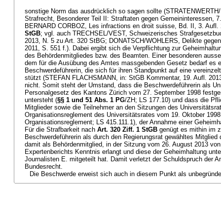
sonstige Norm das ausdrücklich so sagen sollte (STRATENWERT
Strafrecht, Besonderer Teil II: Straftaten gegen Gemeininteressen, 7.
BERNARD CORBOZ, Les infractions en droit suisse, Bd. II, 3. Aufl. 
StGB
; vgl. auch TRECHSEL/VEST, Schweizerisches Strafgesetzbuch
2013, N. 5 zu Art. 320 StBG; DONATSCH/WOHLERS, Delikte gegen di
2011, S. 551 f.). Dabei ergibt sich die Verpflichtung zur Geheimhalt
des Behördenmitgliedes bzw. des Beamten. Einer besonderen aussers
dem für die Ausübung des Amtes massgebenden Gesetz bedarf es e
Beschwerdeführerin, die sich für ihren Standpunkt auf eine vereinzelt
stützt (STEFAN FLACHSMANN, in: StGB Kommentar, 19. Aufl. 2013
nicht. Somit steht der Umstand, dass die Beschwerdeführerin als Uni
Personalgesetz des Kantons Zürich vom 27. September 1998 festg
untersteht (
§
§ 1 und 51 Abs. 1 PG
/ZH; LS 177.10) und dass die Pfli
Mitglieder sowie die Teilnehmer an den Sitzungen des Universitätsrat
Organisationsreglement des Universitätsrates vom 19. Oktober 1998 
Organisationsreglement; LS 415.111.1), der Annahme einer Geheimhal
Für die Strafbarkeit nach
Art. 320 Ziff. 1 StGB
genügt es mithin im zu
Beschwerdeführerin als durch den Regierungsrat gewähltes Mitglied 
damit als Behördenmitglied, in der Sitzung vom 26. August 2013 von
Expertenberichts Kenntnis erlangt und diese der Geheimhaltung unte
Journalisten E. mitgeteilt hat. Damit verletzt der Schuldspruch der
Bundesrecht.
Die Beschwerde erweist sich auch in diesem Punkt als unbegründet.