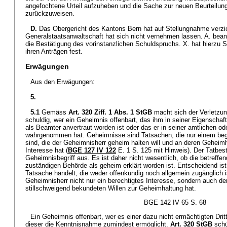
angefochtene Urteil aufzuheben und die Sache zur neuen Beurteilung
zurückzuweisen.
D.
Das Obergericht des Kantons Bern hat auf Stellungnahme verzic
Generalstaatsanwaltschaft hat sich nicht vernehmen lassen. A. bean
die Bestätigung des vorinstanzlichen Schuldspruchs. X. hat hierzu 
ihren Anträgen fest.
Erwägungen
Aus den Erwägungen:
5.
5.1
Gemäss
Art. 320 Ziff. 1 Abs. 1 StGB
macht sich der Verletzu
schuldig, wer ein Geheimnis offenbart, das ihm in seiner Eigenschaft
als Beamter anvertraut worden ist oder das er in seiner amtlichen ode
wahrgenommen hat. Geheimnisse sind Tatsachen, die nur einem beg
sind, die der Geheimnisherr geheim halten will und an deren Geheimh
Interesse hat (
BGE 127 IV 122
E. 1 S. 125 mit Hinweis). Der Tatbes
Geheimnisbegriff aus. Es ist daher nicht wesentlich, ob die betreffe
zuständigen Behörde als geheim erklärt worden ist. Entscheidend ist
Tatsache handelt, die weder offenkundig noch allgemein zugänglich i
Geheimnisherr nicht nur ein berechtigtes Interesse, sondern auch de
stillschweigend bekundeten Willen zur Geheimhaltung hat.
BGE 142 IV 65 S. 68
Ein Geheimnis offenbart, wer es einer dazu nicht ermächtigten Drit
dieser die Kenntnisnahme zumindest ermöglicht.
Art. 320 StGB
schü