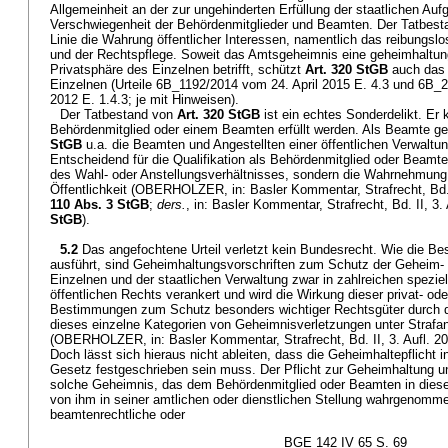
Allgemeinheit an der zur ungehinderten Erfüllung der staatlichen Au
Verschwiegenheit der Behördenmitglieder und Beamten. Der Tatbesta
Linie die Wahrung öffentlicher Interessen, namentlich das reibungsl
und der Rechtspflege. Soweit das Amtsgeheimnis eine geheimhaltun
Privatsphäre des Einzelnen betrifft, schützt
Art. 320 StGB
auch das 
Einzelnen (Urteile 6B_1192/2014 vom 24. April 2015 E. 4.3 und 6B
2012 E. 1.4.3; je mit Hinweisen).
Der Tatbestand von
Art. 320 StGB
ist ein echtes Sonderdelikt. Er
Behördenmitglied oder einem Beamten erfüllt werden. Als Beamte 
StGB
u.a. die Beamten und Angestellten einer öffentlichen Verwaltu
Entscheidend für die Qualifikation als Behördenmitglied oder Beamter 
des Wahl- oder Anstellungsverhältnisses, sondern die Wahrnehmung
Öffentlichkeit (OBERHOLZER, in: Basler Kommentar, Strafrecht, Bd. 
110 Abs. 3 StGB
;
ders.
, in: Basler Kommentar, Strafrecht, Bd. II, 3.
StGB
).
5.2
Das angefochtene Urteil verletzt kein Bundesrecht. Wie die Be
ausführt, sind Geheimhaltungsvorschriften zum Schutz der Geheim-
Einzelnen und der staatlichen Verwaltung zwar in zahlreichen spezie
öffentlichen Rechts verankert und wird die Wirkung dieser privat- oder
Bestimmungen zum Schutz besonders wichtiger Rechtsgüter durch da
dieses einzelne Kategorien von Geheimnisverletzungen unter Strafan
(OBERHOLZER, in: Basler Kommentar, Strafrecht, Bd. II, 3. Aufl. 20
Doch lässt sich hieraus nicht ableiten, dass die Geheimhaltepflicht i
Gesetz festgeschrieben sein muss. Der Pflicht zur Geheimhaltung unt
solche Geheimnis, das dem Behördenmitglied oder Beamten in dieser
von ihm in seiner amtlichen oder dienstlichen Stellung wahrgenomme
beamtenrechtliche oder
BGE 142 IV 65 S. 69