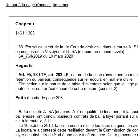
Retour à la page d'accueil
Imprimer
Chapeau
146 III 303
33. Extrait de l'arrêt de la IIe Cour de droit civil dans la cause A. 
poursuites de la Veveyse et B. SA (recours en matière civile)
5A_764/2019 du 10 mars 2020
Regeste
Art. 95, 98 LTF
;
art. 283 LP
; nature de la prise d'inventaire pour 
rétention du bailleur; conséquence sur le recours en matière civile.
Distinction sur la nature de la prise d'inventaire selon que le litige 
matérielles ou sur l'exécution de cette mesure (consid. 2).
Faits
à partir de page 303
A.
La société A. SA (ci-après: A.), en qualité de locataire, et la so
bailleresse, ont conclu plusieurs contrats de bail à loyer portant su
sis à la route x, à U.
Le 16 octobre 2018, la bailleresse a résilié les baux en question 
La locataire a contesté cette résiliation devant la Commission de conc
loyer des districts du Sud à une date indéterminée. Cette procédure 