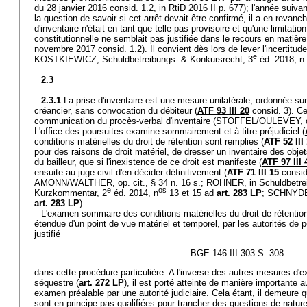
du 28 janvier 2016 consid. 1.2, in RtiD 2016 II p. 677); l'année suivant
la question de savoir si cet arrêt devait être confirmé, il a en revanc
d'inventaire n'était en tant que telle pas provisoire et qu'une limitati
constitutionnelle ne semblait pas justifiée dans le recours en matièr
novembre 2017 consid. 1.2). Il convient dès lors de lever l'incertitu
e
KOSTKIEWICZ, Schuldbetreibungs- & Konkursrecht, 3
éd. 2018, n.
2.3
2.3.1
La prise d'inventaire est une mesure unilatérale, ordonnée sur
créancier, sans convocation du débiteur (
ATF 93 III 20
consid. 3). Cel
communication du procès-verbal d'inventaire (STOFFEL/OULEVEY, op
L'office des poursuites examine sommairement et à titre préjudiciel (
conditions matérielles du droit de rétention sont remplies (
ATF 52 III
pour des raisons de droit matériel, de dresser un inventaire des obje
du bailleur, que si l'inexistence de ce droit est manifeste (
ATF 97 III 
ensuite au juge civil d'en décider définitivement (
ATF 71 III 15
consid.
AMONN/WALTHER, op. cit., § 34 n. 16 s.; ROHNER, in Schuldbetre
e
os
Kurzkommentar, 2
éd. 2014, n
13 et 15 ad
art. 283 LP
; SCHNYDER
art. 283 LP
).
L'examen sommaire des conditions matérielles du droit de rétentio
étendue d'un point de vue matériel et temporel, par les autorités de 
justifié
BGE 146 III 303 S. 308
dans cette procédure particulière. A l'inverse des autres mesures d'ex
séquestre (
art. 272 LP
), il est porté atteinte de manière importante 
examen préalable par une autorité judiciaire. Cela étant, il demeure q
sont en principe pas qualifiées pour trancher des questions de natur