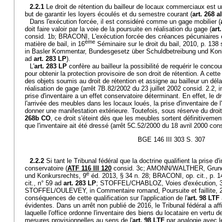
2.2.1
Le droit de rétention du bailleur de locaux commerciaux est un
but de garantir les loyers écoulés et du semestre courant (
art. 268 a
Dans l'exécution forcée, il est considéré comme un gage mobilier (
doit faire valoir par la voie de la poursuite en réalisation du gage (
art
consid. 1b; BRACONI, L'exécution forcée des créances pécuniaires e
ème
matière de bail, in 16
Séminaire sur le droit du bail, 2010, p. 
in Basler Kommentar, Bundesgesetz über Schuldbetreibung und Konku
ad
art. 283 LP
).
L'
art. 283 LP
confère au bailleur la possibilité de requérir le concou
pour obtenir la protection provisoire de son droit de rétention. A cette 
des objets soumis au droit de rétention et assigne au bailleur un délai
réalisation de gage (arrêt 7B.82/2002 du 23 juillet 2002 consid. 2.2, 
prise d'inventaire a un effet conservatoire déterminant. En effet, le dr
l'arrivée des meubles dans les locaux loués, la prise d'inventaire de l'
donner une manifestation extérieure. Toutefois, sous réserve du droit 
268b CO
, ce droit s'éteint dès que les meubles sortent définitiveme
que l'inventaire ait été dressé (arrêt 5C.52/2000 du 18 avril 2000 cons
BGE 146 III 303 S. 307
2.2.2
Si tant le Tribunal fédéral que la doctrine qualifient la prise 
conservatoire (
ATF 116 III 120
consid. 3c; AMONN/WALTHER, Grundr
e
und Konkursrechts, 9
éd. 2013, § 34 n. 28; BRACONI, op. cit., p
cit., n° 59 ad
art. 283 LP
; STOFFEL/CHABLOZ, Voies d'exécution, 
STOFFEL/OULEVEY, in Commentaire romand, Poursuite et faillite, 
conséquences de cette qualification sur l'application de l'
art. 98 LTF
évidentes. Dans un arrêt non publié de 2016, le Tribunal fédéral a aff
laquelle l'office ordonne l'inventaire des biens du locataire en vertu de
mesures provisionnelles au sens de l'
art. 98 LTF
par analogie avec l