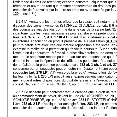
l'existence du droit de rétention; cet acte constate uniquement quels
rétention et ouvre, en tant que mesure conservatoire du droit des pour
créancier de faire valoir par la suite sa créance avec succès par la vo
120
consid. 3c).
2.3.4
L'inventaire a les mêmes effets que la saisie, soit notamment 
disposer des biens inventoriés (STOFFEL/ CHABLOZ, op. cit., § 6 n. 4
des poursuites agit dès lors comme dans le cas de la saisie (
art. 91
inventorier que les biens nécessaires pour satisfaire les prétentions du
frais (
art. 97 al. 2 LP
;
ATF 97 III 43
consid. 4 et la référence). A cet e
inventoriés en fonction du produit probable de leur réalisation (
ATF 12
peut toutefois être exécutée que lorsque l'opposition a été levée, en 
examiné la réalité de la prétention qui fonde la poursuite. Sur ce point
l'exécution du séquestre. Même si la prise d'inventaire a une certai
mesure, le séquestre repose pour sa part sur une ordonnance qui a ét
dire une instance indépendante de l'office des poursuites, à la suit
de la réalité de la prétention poursuivie (
art. 272 al. 1 ch. 1 et
art. 2
concernée par un séquestre peut en outre immédiatement faire oppos
séquestre (
art. 278 LP
). A l'inverse de la prise d'inventaire lors de l'
bailleur, la loi (
art. 275 LP
) prévoit aussi expressément l'application p
même que d'autres dispositions du droit de la saisie, à l'exécution d
consid. 3a, b et c; cf. aussi ROHNER, op. cit., n° 13 ad
art. 283 LP
)
2.3.5
Le débiteur peut contester tant la créance que le droit de réten
au commandement de payer, devant le juge civil (ROHNER, op. cit.,
SCHNYDER/WIEDE, op. cit., n° 81 ad
art. 283 LP
; STOFFEL/CHABLOZ
L'
art. 278 al. 2 LP
s'applique par analogie à l'
art. 283 LP
, en ce sens
créancier doit requérir la mainlevée de l'opposition ou intenter l'actio
BGE 146 III 303 S. 310