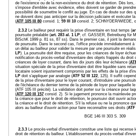
de l'existence ou de la non-existence du droit de rétention. Dès lors,
s'impose d'emblée avec évidence, elles doivent se garder de prendre 
possibilité de soumettre le conflit au juge. En cas de doute sur des q
ne doivent donc pas anticiper sur la décision judiciaire et exécuter la
(
ATF 105 III 80
consid. 1;
59 III 10
consid. 2; SCHNYDER/WIEDE, op.
2.3.2
Le bailleur peut requérir la prise d'inventaire en tout temps (
ar
poursuite préalable (
art. 283 al. 1 LP
; cf. GASSER, Betreibung für M
BlSchK 1999 p. 81 ss, 87 ss). Dans le premier cas, il joint la demand
de poursuite. Dans le second cas, l'office procède immédiatement à la
un délai au bailleur pour valider la mesure par une poursuite en réali
LP
). La poursuite doit être requise, pour les créances de loyer échue
notification du procès-verbal d'inventaire des objets frappés du droit 
créances de loyer courant, dans les dix jours dès leur échéance (
ATF
situation spéciale de la prise d'inventaire doit être liquidée sans retar
locataire soient injustement compromis par les effets de la prise d'inv
LP
doit s'appliquer par analogie (
ATF 52 III 122
, 125). Il suffit cepen
de la prise d'inventaire pour le loyer courant, d'introduire une poursu
de l'échéance du dernier terme de la période de loyer pour laquelle le
(ATF 105 III précité). La validation doit porter sur la créance pour laqu
(
ATF 120 III 157
consid. 2). Si le jugement prononce la mainlevée prov
la créance que pour le droit de rétention, le poursuivi doit ouvrir acti
la créance et le droit de rétention. S'il la refuse ou ne la prononce qu
alors au bailleur d'ouvrir action pour faire reconnaître ses droits (
ATF 
BGE 146 III 303 S. 309
2.3.3
Le procès-verbal d'inventaire constitue une liste qui recense
droit de rétention du bailleur. L'établissement du procès-verbal d'inve