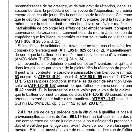
reconnaissance de sa créance, et de son droit de rétention, dans les d
succombe dans la procédure de mainlevée de l'opposition, le créancier 
encore dans les dix jours dès la notification de la décision. Ces conc
que le débiteur, par l'établissement de l'inventaire, perd la faculté de
même si par la suite le droit de rétention devait se révéler matérielle
inadmissible de prolonger les effets de cet empêchement, comparabl
convenance du créancier. Il convient donc de mettre à disposition d
empêcher que les biens inventoriés restent sous main de justice jusqu
(
ATF 106 III 28
consid. 1a).
Si les délais de validation de l'inventaire ne sont pas observés, le
conservatoire s'éteignent (
ATF 105 III 825
consid. 2). Matériellement,
de sorte que la bailleur peut requérir une nouvelle prise d'inventaire 
(AMONN/WALTHER, op. cit., § 34 n. 34).
En revanche, si le débiteur entend contester l'inventaire tel qu'il a été
dans les dix jours par la voie de la plainte dès la réception du procès-
Il peut ainsi contester le caractère saisissable d'un bien ou l'estimation
53
consid. 3;
ATF 93 III 20
consid. 4;
ATF 90 III 99
consid. 1; ROHNE
LP
). S'agissant des conditions matérielles du droit de rétention lu
celui-ci (
ATF 120 III 157
consid. 2), que l'office examine sommairement
III 42
consid. 1), le locataire peut faire valoir par la voie de la plaint
que le bailleur commet un abus de droit (
ATF 105 III 80
consid. 2) ou
rétention exercé par le bailleur est manifeste (
ATF 97 III 43
consid. 1
SCHNYDER/WIEDE, op. cit., n° 51 ad
art. 283 LP
).
2.4
Il résulte de ce qui précède que la difficulté à qualifier la prise
provisionnelles au sens de l'
art. 98 LTF
tient au fait que l'office des
une compétence de nature juridictionnelle pour décider du prononcé 
doit être validée par le juge civil, avant d'exercer son rôle classique
mesure. Elle tient aussi à la voie de droit contre la décision de l'office