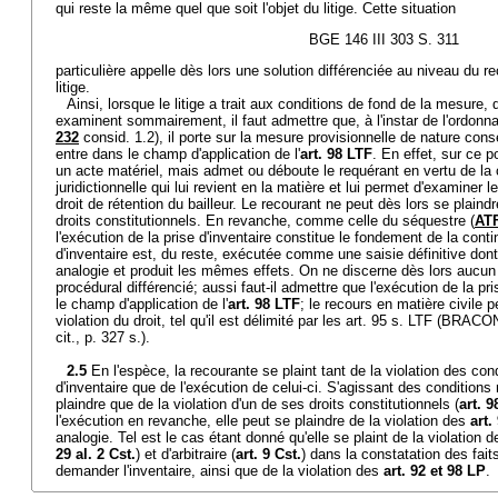
qui reste la même quel que soit l'objet du litige. Cette situation
BGE 146 III 303 S. 311
particulière appelle dès lors une solution différenciée au niveau du re
litige.
Ainsi, lorsque le litige a trait aux conditions de fond de la mesure, 
examinent sommairement, il faut admettre que, à l'instar de l'ordonn
232
consid. 1.2), il porte sur la mesure provisionnelle de nature conse
entre dans le champ d'application de l'
art. 98 LTF
. En effet, sur ce p
un acte matériel, mais admet ou déboute le requérant en vertu de l
juridictionnelle qui lui revient en la matière et lui permet d'examiner 
droit de rétention du bailleur. Le recourant ne peut dès lors se plaind
droits constitutionnels. En revanche, comme celle du séquestre (
ATF
l'exécution de la prise d'inventaire constitue le fondement de la conti
d'inventaire est, du reste, exécutée comme une saisie définitive dont
analogie et produit les mêmes effets. On ne discerne dès lors aucun 
procédural différencié; aussi faut-il admettre que l'exécution de la pr
le champ d'application de l'
art. 98 LTF
; le recours en matière civile 
violation du droit, tel qu'il est délimité par les art. 95 s. LTF (BRAC
cit., p. 327 s.).
2.5
En l'espèce, la recourante se plaint tant de la violation des cond
d'inventaire que de l'exécution de celui-ci. S'agissant des conditions 
plaindre que de la violation d'un de ses droits constitutionnels (
art. 
l'exécution en revanche, elle peut se plaindre de la violation des
art.
analogie. Tel est le cas étant donné qu'elle se plaint de la violation d
29 al. 2 Cst.
) et d'arbitraire (
art. 9 Cst.
) dans la constatation des faits
demander l'inventaire, ainsi que de la violation des
art. 92 et 98 LP
.