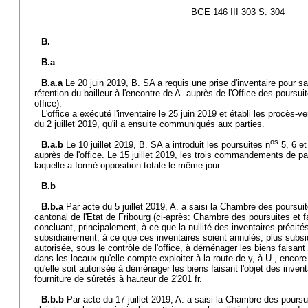
BGE 146 III 303 S. 304
B.
B.a
B.a.a
Le 20 juin 2019, B. SA a requis une prise d'inventaire pour s
rétention du bailleur à l'encontre de A. auprès de l'Office des poursu
office).
L'office a exécuté l'inventaire le 25 juin 2019 et établi les procès-v
du 2 juillet 2019, qu'il a ensuite communiqués aux parties.
os
B.a.b
Le 10 juillet 2019, B. SA a introduit les poursuites n
5, 6 et
auprès de l'office. Le 15 juillet 2019, les trois commandements de pay
laquelle a formé opposition totale le même jour.
B.b
B.b.a
Par acte du 5 juillet 2019, A. a saisi la Chambre des poursuite
cantonal de l'Etat de Fribourg (ci-après: Chambre des poursuites et fai
concluant, principalement, à ce que la nullité des inventaires précités
subsidiairement, à ce que ces inventaires soient annulés, plus subsid
autorisée, sous le contrôle de l'office, à déménager les biens faisant l
dans les locaux qu'elle compte exploiter à la route de y, à U., encor
qu'elle soit autorisée à déménager les biens faisant l'objet des inven
fourniture de sûretés à hauteur de 2'201 fr.
B.b.b
Par acte du 17 juillet 2019, A. a saisi la Chambre des poursui