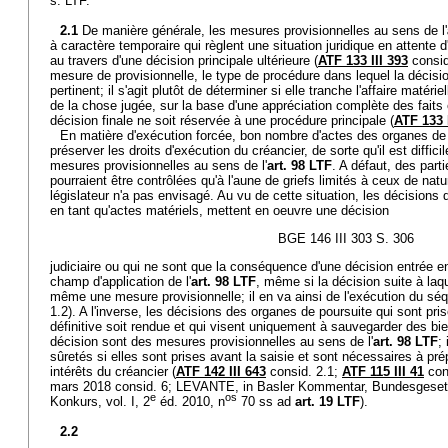
s. LTF.
2.1
De manière générale, les mesures provisionnelles au sens de l'
à caractère temporaire qui règlent une situation juridique en attente d
au travers d'une décision principale ultérieure (
ATF 133 III 393
consid.
mesure de provisionnelle, le type de procédure dans lequel la décisi
pertinent; il s'agit plutôt de déterminer si elle tranche l'affaire matéri
de la chose jugée, sur la base d'une appréciation complète des faits 
décision finale ne soit réservée à une procédure principale (
ATF 133 I
En matière d'exécution forcée, bon nombre d'actes des organes de
préserver les droits d'exécution du créancier, de sorte qu'il est diffici
mesures provisionnelles au sens de l'
art. 98 LTF
. A défaut, des part
pourraient être contrôlées qu'à l'aune de griefs limités à ceux de natu
législateur n'a pas envisagé. Au vu de cette situation, les décisions
en tant qu'actes matériels, mettent en oeuvre une décision
BGE 146 III 303 S. 306
judiciaire ou qui ne sont que la conséquence d'une décision entrée en
champ d'application de l'
art. 98 LTF
, même si la décision suite à laqu
même une mesure provisionnelle; il en va ainsi de l'exécution du séq
1.2). A l'inverse, les décisions des organes de poursuite qui sont pri
définitive soit rendue et qui visent uniquement à sauvegarder des bie
décision sont des mesures provisionnelles au sens de l'
art. 98 LTF
;
sûretés si elles sont prises avant la saisie et sont nécessaires à prép
intérêts du créancier (
ATF 142 III 643
consid. 2.1;
ATF 115 III 41
con
mars 2018 consid. 6; LEVANTE, in Basler Kommentar, Bundesgeset
e
os
Konkurs, vol. I, 2
éd. 2010, n
70 ss ad
art. 19 LTF
).
2.2