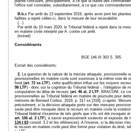
plainte concluant, principalement, à ce que la nullité des commande
l'office soit constatée, subsidiairement, à ce que ces commandemen
B.b.c
Par arrêt du 13 septembre 2019, après avoir joint les plaint
faillites a rejeté celles-ci, dans la mesure de leur recevabilité.
(...)
Par arrêt du 10 mars 2020, le Tribunal fédéral a rejeté dans la mesu
en matière civile interjeté par A. contre cet arrêt.
(extrait)
Considérants
BGE 146 III 303 S. 305
Extrait des considérants:
2.
La question de la nature de la mesure attaquée, provisionnelle 
provisionnelles en matière civile sont soumises à la même voie de 
fond (
art. 72 ss LTF
), cette qualification influe sur les moyens recev
98 LTF
) - donc sur la cognition du Tribunal fédéral -, l'obligation de m
computation du délai de recours (
art. 46 al. 2 LTF
; BRACONI, Le con
provisionnelles au Tribunal fédéral en matière de poursuite pour dettes
mémoire de Bernard Corboz, 2019, p. 317 ss [318]; ci-après: Mesures
précisément, si la décision attaquée porte sur des mesures provision
seule peut être invoquée dans le recours en matière civile la violation
Tribunal fédéral n'examine de tels griefs que s'ils ont été invoqués et
art. 106 al. 2 LTF
), à savoir expressément soulevés et exposés de man
134 I 83
consid. 3.2 et les références). A l'inverse, si la décision n'e
le recours en matière civile peut être formé pour violation du droit, tel 