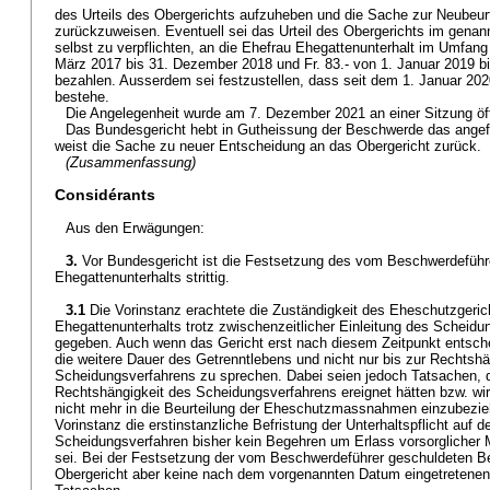
des Urteils des Obergerichts aufzuheben und die Sache zur Neubeurt
zurückzuweisen. Eventuell sei das Urteil des Obergerichts im gena
selbst zu verpflichten, an die Ehefrau Ehegattenunterhalt im Umfang
März 2017 bis 31. Dezember 2018 und Fr. 83.- von 1. Januar 2019 
bezahlen. Ausserdem sei festzustellen, dass seit dem 1. Januar 2020
bestehe.
Die Angelegenheit wurde am 7. Dezember 2021 an einer Sitzung öff
Das Bundesgericht hebt in Gutheissung der Beschwerde das angefoc
weist die Sache zu neuer Entscheidung an das Obergericht zurück.
(Zusammenfassung)
Considérants
Aus den Erwägungen:
3.
Vor Bundesgericht ist die Festsetzung des vom Beschwerdeführe
Ehegattenunterhalts strittig.
3.1
Die Vorinstanz erachtete die Zuständigkeit des Eheschutzgeri
Ehegattenunterhalts trotz zwischenzeitlicher Einleitung des Scheidu
gegeben. Auch wenn das Gericht erst nach diesem Zeitpunkt entschei
die weitere Dauer des Getrenntlebens und nicht nur bis zur Rechtshä
Scheidungsverfahrens zu sprechen. Dabei seien jedoch Tatsachen, d
Rechtshängigkeit des Scheidungsverfahrens ereignet hätten bzw. w
nicht mehr in die Beurteilung der Eheschutzmassnahmen einzubezie
Vorinstanz die erstinstanzliche Befristung der Unterhaltspflicht auf
Scheidungsverfahren bisher kein Begehren um Erlass vorsorglicher
sei. Bei der Festsetzung der vom Beschwerdeführer geschuldeten Be
Obergericht aber keine nach dem vorgenannten Datum eingetretene