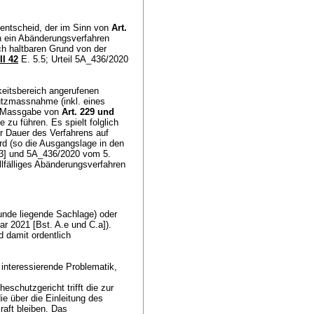
entscheid, der im Sinn von
Art.
n ein Abänderungsverfahren
ich haltbaren Grund von der
II 42
E. 5.5; Urteil 5A_436/2020
eitsbereich angerufenen
utzmassnahme (inkl. eines
ch Massgabe von
Art. 229 und
zu führen. Es spielt folglich
r Dauer des Verfahrens auf
d (so die Ausgangslage in den
 4.3] und 5A_436/2020 vom 5.
allfälliges Abänderungsverfahren
runde liegende Sachlage) oder
r 2021 [Bst. A.e und C.a]).
d damit ordentlich
 interessierende Problematik,
schutzgericht trifft die zur
e über die Einleitung des
raft bleiben. Das