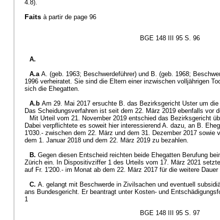
4.8).
Faits
à partir de page 96
BGE 148 III 95 S. 96
A.
A.a
A. (geb. 1963; Beschwerdeführer) und B. (geb. 1968; Beschwer
1996 verheiratet. Sie sind die Eltern einer inzwischen volljährigen T
sich die Ehegatten.
A.b
Am 29. Mai 2017 ersuchte B. das Bezirksgericht Uster um die
Das Scheidungsverfahren ist seit dem 22. März 2019 ebenfalls vor d
Mit Urteil vom 21. November 2019 entschied das Bezirksgericht 
Dabei verpflichtete es soweit hier interessierend A. dazu, an B. Eheg
1'030.- zwischen dem 22. März und dem 31. Dezember 2017 sowie v
dem 1. Januar 2018 und dem 22. März 2019 zu bezahlen.
B.
Gegen diesen Entscheid reichten beide Ehegatten Berufung be
Zürich ein. In Dispositivziffer 1 des Urteils vom 17. März 2021 setz
auf Fr. 1'200.- im Monat ab dem 22. März 2017 für die weitere Dauer
C.
A. gelangt mit Beschwerde in Zivilsachen und eventuell subsid
ans Bundesgericht. Er beantragt unter Kosten- und Entschädigungsfolg
1
BGE 148 III 95 S. 97