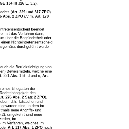
GE 134 III 326
E. 3.2).
echts (
Art. 229 und 317 ZPO
)
76 Abs. 2 ZPO
i.V.m.
Art. 179
eintretensentscheid beendet
reif ist das Verfahren dann,
um über die Begründetheit oder
einen Nichteintretensentscheid
gsgemäss durchgeführt wurde
 auch die Berücksichtigung von
hen) Beweismitteln, welche eine
221 Abs. 1 lit. d und e,
Art.
n eines Ehegatten die
r Rechtshängigkeit des
rt. 276 Abs. 2 Satz 2 ZPO
).
geben, d.h. Tatsachen und
r geworden sind, in dem im
ztmals neue Angriffs- und
.2); umgekehrt sind neue
werden, im
e im Verfahren, welches im
oder
Art. 317 Abs. 1 ZPO
noch