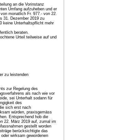
eilung an die Vorinstanz
nnten Umfang aufzuheben und er
 von monatlich Fr. 977.- von 22.
bis 31. Dezember 2019 zu
 keine Unterhaltspflicht mehr
entlich beraten.
htene Urteil teilweise auf und
r zu leistenden
chts zur Regelung des
ngsverfahrens als nach wie vor
de, sei Unterhalt sodann für
ngigkeit des
ie sich erst nach
irksam würden, praxisgemäss
hen. Entsprechend hob die
 den 22. März 2019 auf, zumal im
 Massnahmen gestellt worden
iträge berücksichtigte das
n oder wirksam gewordenen