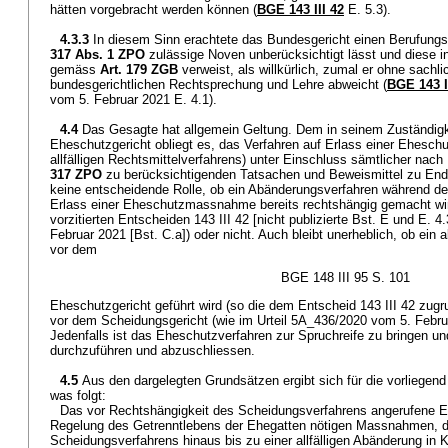
hätten vorgebracht werden können (
BGE 143 III 42
E. 5.3).
4.3.3
In diesem Sinn erachtete das Bundesgericht einen Berufungs
317 Abs. 1 ZPO
zulässige Noven unberücksichtigt lässt und diese i
gemäss
Art. 179 ZGB
verweist, als willkürlich, zumal er ohne sachl
bundesgerichtlichen Rechtsprechung und Lehre abweicht (
BGE 143 I
vom 5. Februar 2021 E. 4.1).
4.4
Das Gesagte hat allgemein Geltung. Dem in seinem Zuständigk
Eheschutzgericht obliegt es, das Verfahren auf Erlass einer Ehesch
allfälligen Rechtsmittelverfahrens) unter Einschluss sämtlicher na
317 ZPO
zu berücksichtigenden Tatsachen und Beweismittel zu Ende 
keine entscheidende Rolle, ob ein Abänderungsverfahren während de
Erlass einer Eheschutzmassnahme bereits rechtshängig gemacht wir
vorzitierten Entscheiden 143 III 42 [nicht publizierte Bst. E und E.
Februar 2021 [Bst. C.a]) oder nicht. Auch bleibt unerheblich, ob ein 
vor dem
BGE 148 III 95 S. 101
Eheschutzgericht geführt wird (so die dem Entscheid 143 III 42 zug
vor dem Scheidungsgericht (wie im Urteil 5A_436/2020 vom 5. Februa
Jedenfalls ist das Eheschutzverfahren zur Spruchreife zu bringen un
durchzuführen und abzuschliessen.
4.5
Aus den dargelegten Grundsätzen ergibt sich für die vorliegend
was folgt:
Das vor Rechtshängigkeit des Scheidungsverfahrens angerufene Ehe
Regelung des Getrenntlebens der Ehegatten nötigen Massnahmen, di
Scheidungsverfahrens hinaus bis zu einer allfälligen Abänderung in K