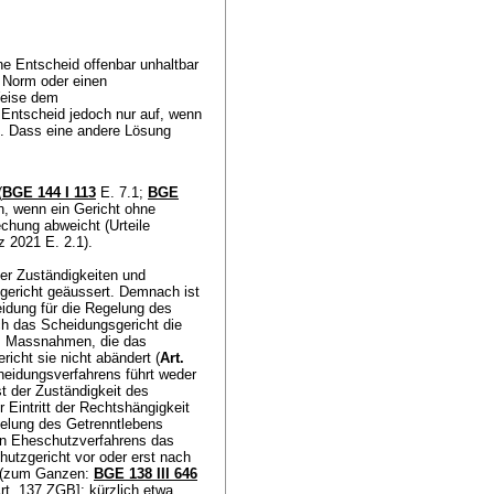
ne Entscheid offenbar unhaltbar
e Norm oder einen
Weise dem
 Entscheid jedoch nur auf, wenn
t. Dass eine andere Lösung
(
BGE 144 I 113
E. 7.1;
BGE
nn, wenn ein Gericht ohne
chung abweicht (Urteile
 2021 E. 2.1).
er Zuständigkeiten und
ericht geäussert. Demnach ist
eidung für die Regelung des
ach das Scheidungsgericht die
. Massnahmen, die das
richt sie nicht abändert (
Art.
cheidungsverfahrens führt weder
t der Zuständigkeit des
 Eintritt der Rechtshängigkeit
gelung des Getrenntlebens
en Eheschutzverfahrens das
hutzgericht vor oder erst nach
t (zum Ganzen:
BGE 138 III 646
rt. 137 ZGB]; kürzlich etwa