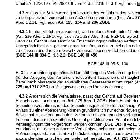
Urteil 5A_13/2019 / 5A_20/2019 vom 2. Juli 2019 E. 3.1; vgl. auch
B
4.3
Anlass zur Beschwerde gibt letztlich das Verhältnis des Novenr
zu den gesetzlich vorgesehenen Abänderungsverfahren (hier:
Art. 2
Abs. 1 ZGB
; vgl. auch
Art. 129, 134 und 286 ZGB
).
4.3.1
Ist das Verfahren spruchreif, wird es durch Sach- oder Nicht
(
Art. 236 Abs. 1 ZPO
; vgl. auch
Art. 327 Abs. 3 lit. b ZPO
). Spruch
wenn das Gericht über sämtliche Entscheidungsgrundlagen verfügt, 
Unbegründetheit des geltend gemachten Anspruchs zu befinden oder 
zu erlassen und das vom Gesetz vorgeschriebene Verfahren ordnun
(
BGE 144 III 394
E. 4.3.2.2;
BGE 140 III 450
BGE 148 III 95 S. 100
E. 3.2). Zur ordnungsgemässen Durchführung des Verfahrens gehört
(für den Ausgang des Verfahrens relevanten) Tatsachen und (tauglic
Partei nach Massgabe der anwendbaren Gesetzesbestimmungen (Art. 
229 und 317 ZPO
) zulässigerweise in den Prozess einbringt.
4.3.2
Ändern sich die Verhältnisse, passt das Gericht auf Begehre
Eheschutzmassnahmen an (
Art. 179 Abs. 1 ZGB
). Nach Eintritt de
Scheidungsverfahrens ist das Scheidungsgericht hierfür zuständig (
A
Anlass zu einer Abänderung können grundsätzlich nur echte Noven 
Beweismittel, die erst nach dem Zeitpunkt eingetreten oder verfügba
früheren, durch rechtskräftiges Urteil abgeschlossenen Verfahren let
Verteidigungsmittel vorgebracht werden konnten (
BGE 143 III 42
E. 5
Vorbringen, mit denen geänderte Verhältnisse behauptet und belegt 
Abänderungsverfahren nicht zu berücksichtigen, wenn und soweit si
abzuändernden Entscheid gemündet hat, gestützt auf
Art. 229 ZPO