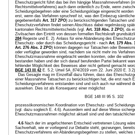
Eheschutzgericht führt das bei ihm hängige Massnahmeverfahren (inkl
Rechtsmittelverfahrens) auch dann ordentlich zu Ende, wenn zwisch
Scheidungsbegehren oder eine Scheidungsklage eingereicht worden is
erst, wenn das Verfahren spruchreif ist, was den Einbezug sämtlich
gegebenenfalls
Art. 317 ZPO
) zu berücksichtigenden Tatsachen und
Eheschutzverfahren findet seinen Abschluss dabei regelmässig spät
kantonalen Rechtsmittelentscheids (vgl.
Art. 318 Abs. 2 ZPO
), da e
Zivilsachen den Eintritt von dessen formellen Rechtskraft grundsätzl
284
Regeste und E. 2). Anlass für eine Abänderung des Eheschutzurte
Eheschutz- oder durch das Scheidungsgericht - nach
Art. 179 Abs.
Art. 276 Abs. 2 ZPO
) können dagegen nur Tatsachen oder Beweismitte
oder verfügbar geworden sind, nachdem sie nicht mehr ins Verfahren
Eheschutzmassnahme eingebracht werden konnten, oder die währen
bestanden haben und der sich darauf berufenden Partei bekannt war
fehlender Möglichkeit des Beweises aber nicht geltend gemacht wor
BGE 143 III 42
E. 5.2; Urteil 5A_874/2019 vom 22. Juni 2020 E. 3.2)
Das Gesagte mag im Einzelfall dazu führen, dass das Eheschutzge
einer Massnahme Tatsachen zu berücksichtigen hat, die erst nach E
Scheidungsverfahrens entstanden sind und sich auch nur während d
auswirken. Dies ist als Konsequenz einer möglichst
BGE 148 III 95 S. 102
prozessökonomischen Koordination von Eheschutz- und Scheidungs
(vgl. dazu sogleich E. 4.6). Ausserdem wird auf diese Weise sicherge
Eheschutzmassnahmen möglichst aktuell sind und den tatsächliche
4.6
Nach der im angefochtenen Entscheid vertretenen Lösung wäre
Sachverhalt, wie er vorliegend zur Debatte steht, gezwungen, berei
Eheschutzverfahrens ein Abänderungsbegehren zu stellen, welches s