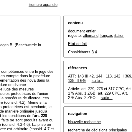
Ecriture agrandie
contenu
document entier
regeste:
allemand
français
italien
Etat de fait
. gegen B. (Beschwerde in
Considérants
3
4
références
es compétences entre le juge des
se en compte dans la procédure
ATF:
143 III 42
,
144 I 113
,
142 II 369
glementation des nova dans la
138 III 646
suite...
édure de divorce.
Article:
art. 229, 276 et 317 CPC
, Art.
 le juge des mesures
179 Abs. 1 ZGB, art. 229 CPC, Art.
esures protectrices de l'union
276 Abs. 2 ZPO
suite...
 la procédure de divorce, ces
re (consid. 4.2). Même si la
s protectrices est pendante, le
de manière ordinaire jusqu'à
navigation
 les conditions de l'
art. 229
s faits se sont produits avant ou
Nouvelle recherche
 (consid. 4.3-4.6). La prise en
ce est arbitraire (consid. 4.7 et
recherche de décisions principales