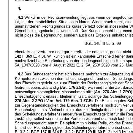
4.
4.1
Willkür in der Rechtsanwendung liegt vor, wenn der angefochte
ist, mit der tatsächlichen Situation in klarem Widerspruch steht, ein
unumstrittenen Rechtsgrundsatz krass verletzt oder in stossender 
Gerechtigkeitsgedanken zuwiderläuft. Das Bundesgericht hebt einen
nicht bloss die Begründung, sondern auch das Ergebnis unhaltbar is
BGE 148 III 95 S. 99
ebenfalls als vertretbar oder gar zutreffender erscheint, genügt nicht 
142 II 369
E. 4.3). Willkürlich ist ein kantonaler Entscheid ferner da
nachvollziehbare Begründung von der bundesgerichtlichen Rechtspre
5A_1047/2020 vom 4. August 2021 E. 2; 5A_253/ 2020 vom 25. März
4.2
Das Bundesgericht hat sich bereits mehrfach zur Abgrenzung d
Kompetenzen zwischen dem Eheschutzgericht und dem Scheidungsg
das Eheschutzgericht bis zum Eintritt der Rechtshängigkeit der Sch
Getrenntlebens zuständig (
Art. 176 ZGB
), während für die Zeit dan
notwendigen vorsorglichen Massnahmen trifft (
Art. 276 Abs. 1 ZPO
)
Eheschutzgericht erlässt, bleiben in Kraft, solange das Scheidungsge
276 Abs. 2 ZPO
i.V.m.
Art. 179 Abs. 1 ZGB
). Die Einleitung des S
zur Gegenstandslosigkeit des Eheschutzverfahrens noch zum Verlus
Eheschutzgerichts. Vielmehr bleibt das zuständigkeitshalber (d.h. vor
des Scheidungsverfahrens) angerufene Eheschutzgericht für die Re
zuständig, selbst wenn eine der Parteien während des noch laufend
Scheidungsgericht anruft. Es spielt mithin keine Rolle, ob das Ehesc
Eintritt der Rechtshängigkeit des Scheidungsverfahrens entscheide
E. 3.3.2;
BGE 137 III 614
E. 3.2.2;
BGE 129 III 60
E. 2 und 3 [zu aA