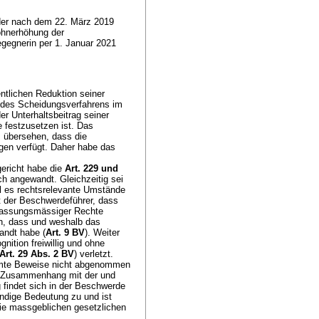
der nach dem 22. März 2019
ohnerhöhung der
egegnerin per 1. Januar 2021
ntlichen Reduktion seiner
t des Scheidungsverfahrens im
er Unterhaltsbeitrag seiner
 festzusetzen ist. Das
 übersehen, dass die
gen verfügt. Daher habe das
gericht habe die
Art. 229 und
ch angewandt. Gleichzeitig sei
l es rechtsrelevante Umstände
t der Beschwerdeführer, dass
rfassungsmässiger Rechte
uch, dass und weshalb das
andt habe (
Art. 9 BV
). Weiter
nition freiwillig und ohne
Art. 29 Abs. 2 BV
) verletzt.
immte Beweise nicht abgenommen
im Zusammenhang mit der und
 findet sich in der Beschwerde
ändige Bedeutung zu und ist
die massgeblichen gesetzlichen