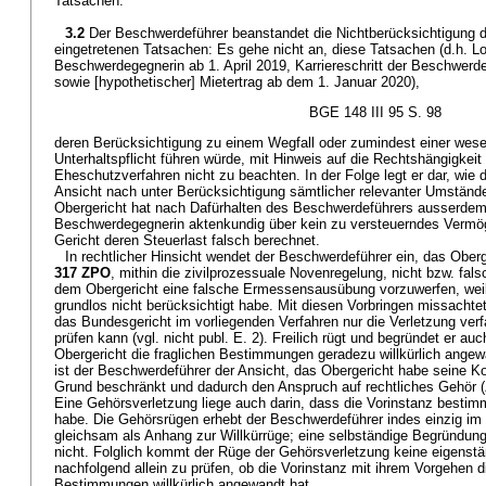
Tatsachen.
3.2
Der Beschwerdeführer beanstandet die Nichtberücksichtigung 
eingetretenen Tatsachen: Es gehe nicht an, diese Tatsachen (d.h. L
Beschwerdegegnerin ab 1. April 2019, Karriereschritt der Beschwerd
sowie [hypothetischer] Mietertrag ab dem 1. Januar 2020),
BGE 148 III 95 S. 98
deren Berücksichtigung zu einem Wegfall oder zumindest einer wese
Unterhaltspflicht führen würde, mit Hinweis auf die Rechtshängigkei
Eheschutzverfahren nicht zu beachten. In der Folge legt er dar, wie d
Ansicht nach unter Berücksichtigung sämtlicher relevanter Umstände
Obergericht hat nach Dafürhalten des Beschwerdeführers ausserdem
Beschwerdegegnerin aktenkundig über kein zu versteuerndes Vermö
Gericht deren Steuerlast falsch berechnet.
In rechtlicher Hinsicht wendet der Beschwerdeführer ein, das Ober
317 ZPO
, mithin die zivilprozessuale Novenregelung, nicht bzw. fals
dem Obergericht eine falsche Ermessensausübung vorzuwerfen, wei
grundlos nicht berücksichtigt habe. Mit diesen Vorbringen missachte
das Bundesgericht im vorliegenden Verfahren nur die Verletzung ve
prüfen kann (vgl. nicht publ. E. 2). Freilich rügt und begründet er a
Obergericht die fraglichen Bestimmungen geradezu willkürlich angew
ist der Beschwerdeführer der Ansicht, das Obergericht habe seine Kog
Grund beschränkt und dadurch den Anspruch auf rechtliches Gehör (
Eine Gehörsverletzung liege auch darin, dass die Vorinstanz best
habe. Die Gehörsrügen erhebt der Beschwerdeführer indes einzig 
gleichsam als Anhang zur Willkürrüge; eine selbständige Begründung
nicht. Folglich kommt der Rüge der Gehörsverletzung keine eigenst
nachfolgend allein zu prüfen, ob die Vorinstanz mit ihrem Vorgehen 
Bestimmungen willkürlich angewandt hat.