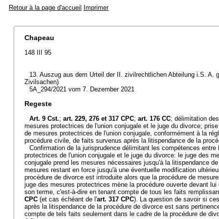
Retour à la page d'accueil
Imprimer
Chapeau
148 III 95
13. Auszug aus dem Urteil der II. zivilrechtlichen Abteilung i.S. A
Zivilsachen)
5A_294/2021 vom 7. Dezember 2021
Regeste
Art. 9 Cst.
;
art. 229, 276 et 317 CPC
;
art. 176 CC
; délimitation d
mesures protectrices de l'union conjugale et le juge du divorce; pri
de mesures protectrices de l'union conjugale, conformément à la ré
procédure civile, de faits survenus après la litispendance de la proc
Confirmation de la jurisprudence délimitant les compétences entre
protectrices de l'union conjugale et le juge du divorce: le juge des m
conjugale prend les mesures nécessaires jusqu'à la litispendance de
mesures restant en force jusqu'à une éventuelle modification ultérieu
procédure de divorce est introduite alors que la procédure de mesure
juge des mesures protectrices mène la procédure ouverte devant lui 
son terme, c'est-à-dire en tenant compte de tous les faits remplissant
CPC
(et cas échéant de l'
art. 317 CPC
). La question de savoir si ce
après la litispendance de la procédure de divorce est sans pertinence
compte de tels faits seulement dans le cadre de la procédure de divor