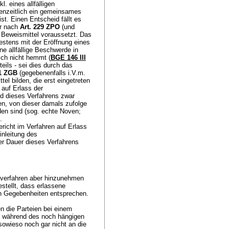
. eines allfälligen
enzeitlich ein gemeinsames
t. Einen Entscheid fällt es
er nach
Art. 229 ZPO
(und
 Beweismittel voraussetzt. Das
estens mit der Eröffnung eines
ine allfällige Beschwerde in
ich nicht hemmt (
BGE 146 III
ils - sei dies durch das
 1 ZGB
(gegebenenfalls i.V.m.
l bilden, die erst eingetreten
 auf Erlass der
d dieses Verfahrens zwar
en, von dieser damals zufolge
den sind (sog. echte Noven;
.
richt im Verfahren auf Erlass
inleitung des
er Dauer dieses Verfahrens
verfahren aber hinzunehmen
stellt, dass erlassene
n Gegebenheiten entsprechen.
n die Parteien bei einem
ts während des noch hängigen
owieso noch gar nicht an die