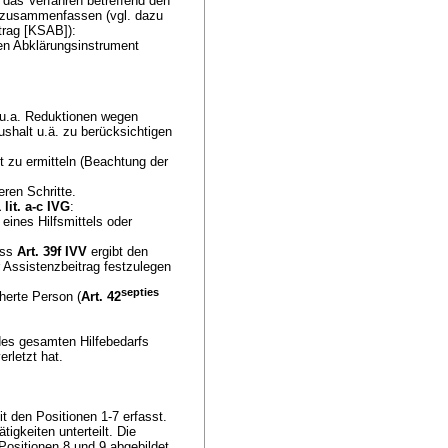
 das Verfahren betreffend den
en zusammenfassen (vgl. dazu
trag [KSAB]):
ten Abklärungsinstrument
 u.a. Reduktionen wegen
ushalt u.ä. zu berücksichtigen
t zu ermitteln (Beachtung der
eren Schritte.
lit. a-c IVG
:
 eines Hilfsmittels oder
.
äss
Art. 39f IVV
ergibt den
r Assistenzbeitrag festzulegen
septies
herte Person (
Art. 42
g des gesamten Hilfebedarfs
rletzt hat.
 den Positionen 1-7 erfasst.
igkeiten unterteilt. Die
ositionen 8 und 9 abgebildet