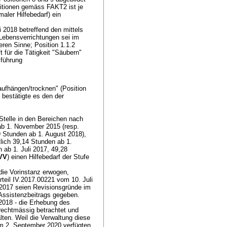
ositionen gemäss FAKT2 ist je
maler Hilfebedarf) ein
 2018 betreffend den mittels
 Lebensverrichtungen sei im
eren Sinne; Position 1.1.2
 für die Tätigkeit "Säubern"
sführung
aufhängen/trocknen" (Position
 bestätigte es den der
telle in den Bereichen nach
ab 1. November 2015 (resp.
9 Stunden ab 1. August 2018),
lich 39,14 Stunden ab 1.
 ab 1. Juli 2017, 49,28
IVV
) einen Hilfebedarf der Stufe
die Vorinstanz erwogen,
teil IV.2017.00221 vom 10. Juli
 2017 seien Revisionsgründe im
Assistenzbeitrags gegeben.
 2018 - die Erhebung des
 rechtmässig betrachtet und
ten. Weil die Verwaltung diese
am 2. September 2020 verfügten