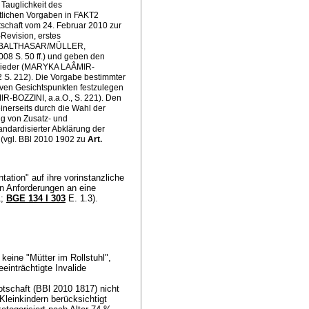
r Tauglichkeit des
itlichen Vorgaben in FAKT2
otschaft vom 24. Februar 2010 zur
Revision, erstes
3.4; BALTHASAR/MÜLLER,
008 S. 50 ff.) und geben den
n wieder (MARYKA LAÂMIR-
2 S. 212). Die Vorgabe bestimmter
tiven Gesichtspunkten festzulegen
MIR-BOZZINI, a.a.O., S. 221). Den
inerseits durch die Wahl der
ung von Zusatz- und
ndardisierter Abklärung der
 (vgl. BBl 2010 1902 zu
Art.
ation" auf ihre vorinstanzliche
en Anforderungen an eine
1;
BGE 134 I 303
E. 1.3).
keine "Mütter im Rollstuhl",
einträchtigte Invalide
tschaft (BBl 2010 1817) nicht
Kleinkindern berücksichtigt