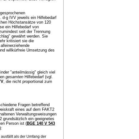
zugesprochenen
. d-g IVV jeweils ein Hilfebedarf
tlichen Höchstansätze von 120
se ein Hilfebedarf von
zumindest seit der Trennung
hlag" gewährt werden. Sie
 kritisiert sie die
alleinerziehende
 und willkürfreie Umsetzung des
nder "anteilmässig" gleich viel
 den
gesamten
Hilfebedarf (vgl.
VV
, die nicht proportional zum
schiedene Fragen betreffend
weiskraft eines auf dem FAKT2
haltenen Verwaltungsweisungen
2 grundsätzlich ein geeignetes
en Person ist (
BGE 140 V 543
):
 ausfällt als der Umfang der