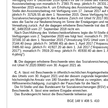
Verfügung vom 9. Dezember 2014 sprach ihr die IV-Stelle des Kanto
Assistenzbeitrag von monatlich Fr. 2'393.75 resp. jährlich Fr. 26'331
November 2015 ersuchte A. um Erhöhung des Assistenzbeitrags. Nac
Stelle den Assistenzbeitrag mit Verfügung vom 17. Januar 2017 auf m
jährlich Fr. 31'526.55 ab dem 1. November 2015. Diese Verfügung h
Sozialversicherungsgericht des Kantons Zürich mit Urteil IV.2017.00
wies die Sache zur Neuberechnung im Sinne der Erwägungen und ne
Verwaltung zurück. Auf die dagegen erhobene Beschwerde trat das Bu
9C_648/2018 vom 27. September 2018 nicht ein.
Nach Durchführung des Vorbescheidverfahrens legte die IV-Stelle d
Verfügungen vom 2. September 2020 wie folgt fest: monatlich Fr. 3'01
33'166.10 ab dem 1. November 2015 ("Umsetzung SVG Urteil vom 10. 
3'144.40 (resp. jährlich Fr. 34'588.40) ab dem 1. April 2017 ("Anpassu
3'485.60 resp. jährlich Fr. 41'827.20 ab dem 1. Juli 2017 ("Anpassung
2017"); monatlich Fr. 3'819.20 resp. jährlich Fr. 45'830.40 ab dem 
4-jährig").
B.
Die dagegen erhobene Beschwerde wies das Sozialversicherung
mit Urteil IV.2020.00683 vom 30. August 2021 ab.
C.
A. lässt mit Beschwerde in öffentlich-rechtlichen Angelegenhei
des Urteils vom 30. August 2021 und der diesem zugrunde liegenden 
höchstmögliche Ansatz von 180 Stunden pro Monat zu vergüten, abz
Hilflosenentschädigung, zuzüglich der Pauschale für die Nacht.
Die IV-Stelle und das Bundesamt für Sozialversicherungen (BSV) 
Beschwerde. A. lässt eine weitere Eingabe einreichen.
Das Bundesgericht heisst die Beschwerde teilweise gut.
BGE 148 V 408 S. 410