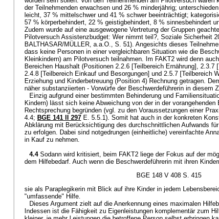
worden sein sollen. Von den Teilnehmenden am Pilotversuch waren ka
der Teilnehmenden erwachsen und 26 % minderjährig; unterschieden 
leicht, 37 % mittelschwer und 41 % schwer beeinträchtigt; kategoris
57 % körperbehindert, 22 % geistigbehindert, 8 % sinnesbehindert 
Zudem wurde auf eine ausgewogene Vertretung der Gruppen geac
Pilotversuch Assistenzbudget: Wer nimmt teil?, Soziale Sicherheit 20
BALTHASAR/MÜLLER, a.a.O., S. 51). Angesichts dieses Teilnehmerfe
dass keine Personen in einer vergleichbaren Situation wie die Besch
Kleinkindern) am Pilotversuch teilnahmen. Im FAKT2 wird denn auch
Bereichen Haushalt (Positionen 2.2.6 [Teilbereich Ernährung], 2.3.7 
2.4.8 [Teilbereich Einkauf und Besorgungen] und 2.5.7 [Teilbereich 
Erziehung und Kinderbetreuung (Position 4) Rechnung getragen. Dem
näher substanziierten - Vorwürfe der Beschwerdeführerin in diesem
Einzig aufgrund einer bestimmten Behinderung und Familiensituation
Kindern) lässt sich keine Abweichung von der in der vorangehenden 
Rechtsprechung begründen (vgl. zu den Voraussetzungen einer Pra
4.4;
BGE 141 II 297
E. 5.5.1). Somit hat auch in der konkreten Konste
Abklärung mit Berücksichtigung des durchschnittlichen Aufwands für d
zu erfolgen. Dabei sind notgedrungen (einheitliche) vereinfachte A
in Kauf zu nehmen.
4.4
Sodann wird kritisiert, beim FAKT2 liege der Fokus auf der mög
dem Hilfebedarf. Auch wenn die Beschwerdeführerin mit ihren Kinde
BGE 148 V 408 S. 415
sie als Paraplegikerin mit Blick auf ihre Kinder in jedem Lebensbere
"umfassende" Hilfe.
Dieses Argument zielt auf die Anerkennung eines maximalen Hilfeb
Indessen ist die Fähigkeit zu Eigenleistungen komplementär zum Hil
kleiner, je mehr Leistungen die betroffene Person selbst erbringen k