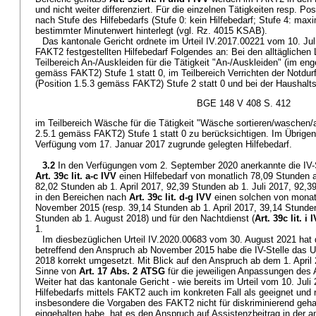
und nicht weiter differenziert. Für die einzelnen Tätigkeiten resp. P
nach Stufe des Hilfebedarfs (Stufe 0: kein Hilfebedarf; Stufe 4: maxi
bestimmter Minutenwert hinterlegt (vgl. Rz. 4015 KSAB).
Das kantonale Gericht ordnete im Urteil IV.2017.00221 vom 10. Juli
FAKT2 festgestellten Hilfebedarf Folgendes an: Bei den alltäglichen
Teilbereich An-/Auskleiden für die Tätigkeit "An-/Auskleiden" (im eng
gemäss FAKT2) Stufe 1 statt 0, im Teilbereich Verrichten der Notdurft
(Position 1.5.3 gemäss FAKT2) Stufe 2 statt 0 und bei der Haushalt
BGE 148 V 408 S. 412
im Teilbereich Wäsche für die Tätigkeit "Wäsche sortieren/waschen/
2.5.1 gemäss FAKT2) Stufe 1 statt 0 zu berücksichtigen. Im Übrigen
Verfügung vom 17. Januar 2017 zugrunde gelegten Hilfebedarf.
3.2
In den Verfügungen vom 2. September 2020 anerkannte die IV-S
Art. 39c lit. a-c IVV
einen Hilfebedarf von monatlich 78,09 Stunden 
82,02 Stunden ab 1. April 2017, 92,39 Stunden ab 1. Juli 2017, 92,3
in den Bereichen nach
Art. 39c lit. d-g IVV
einen solchen von monat
November 2015 (resp. 39,14 Stunden ab 1. April 2017, 39,14 Stunden
Stunden ab 1. August 2018) und für den Nachtdienst (
Art. 39c lit. i 
1.
Im diesbezüglichen Urteil IV.2020.00683 vom 30. August 2021 hat 
betreffend den Anspruch ab November 2015 habe die IV-Stelle das Ur
2018 korrekt umgesetzt. Mit Blick auf den Anspruch ab dem 1. April
Sinne von
Art. 17 Abs. 2 ATSG
für die jeweiligen Anpassungen des 
Weiter hat das kantonale Gericht - wie bereits im Urteil vom 10. Juli
Hilfebedarfs mittels FAKT2 auch im konkreten Fall als geeignet und
insbesondere die Vorgaben des FAKT2 nicht für diskriminierend gehal
eingehalten habe, hat es den Anspruch auf Assistenzbeitrag in der 