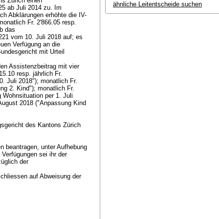
ns Zürich einen
ähnliche Leitentscheide suchen
.25 ab Juli 2014 zu. Im
h Abklärungen erhöhte die IV-
onatlich Fr. 2'866.05 resp.
ob das
221 vom 10. Juli 2018 auf; es
uen Verfügung an die
ndesgericht mit Urteil
en Assistenzbeitrag mit vier
5.10 resp. jährlich Fr.
Juli 2018"); monatlich Fr.
ng 2. Kind"); monatlich Fr.
 Wohnsituation per 1. Juli
1. August 2018 ("Anpassung Kind
sgericht des Kantons Zürich
ten beantragen, unter Aufhebung
Verfügungen sei ihr der
üglich der
schliessen auf Abweisung der