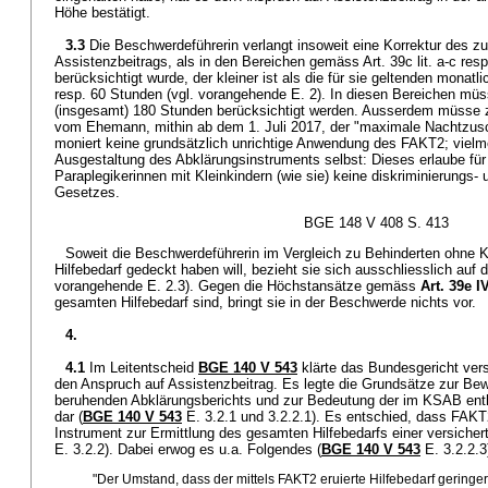
Höhe bestätigt.
3.3
Die Beschwerdeführerin verlangt insoweit eine Korrektur des 
Assistenzbeitrags, als in den Bereichen gemäss Art. 39c lit. a-c resp
berücksichtigt wurde, der kleiner ist als die für sie geltenden mona
resp. 60 Stunden (vgl. vorangehende E. 2). In diesen Bereichen müs
(insgesamt) 180 Stunden berücksichtigt werden. Ausserdem müsse 
vom Ehemann, mithin ab dem 1. Juli 2017, der "maximale Nachtzusc
moniert keine grundsätzlich unrichtige Anwendung des FAKT2; vielmehr
Ausgestaltung des Abklärungsinstruments selbst: Dieses erlaube für 
Paraplegikerinnen mit Kleinkindern (wie sie) keine diskriminierungs-
Gesetzes.
BGE 148 V 408 S. 413
Soweit die Beschwerdeführerin im Vergleich zu Behinderten ohne Ki
Hilfebedarf gedeckt haben will, bezieht sie sich ausschliesslich auf
vorangehende E. 2.3). Gegen die Höchstansätze gemäss
Art. 39e I
gesamten Hilfebedarf sind, bringt sie in der Beschwerde nichts vor.
4.
4.1
Im Leitentscheid
BGE 140 V 543
klärte das Bundesgericht ver
den Anspruch auf Assistenzbeitrag. Es legte die Grundsätze zur Be
beruhenden Abklärungsberichts und zur Bedeutung der im KSAB ent
dar (
BGE 140 V 543
E. 3.2.1 und 3.2.2.1). Es entschied, dass FAKT
Instrument zur Ermittlung des gesamten Hilfebedarfs einer versichert
E. 3.2.2). Dabei erwog es u.a. Folgendes (
BGE 140 V 543
E. 3.2.2.3
"Der Umstand, dass der mittels FAKT2 eruierte Hilfebedarf geringer