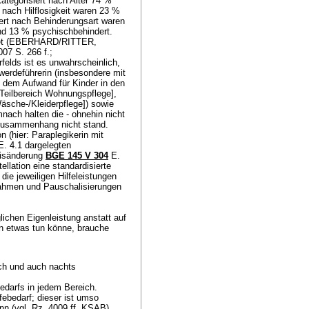
tegorisiert nach Alter 74 %
nach Hilflosigkeit waren 23 %
iert nach Behinderungsart waren
und 13 % psychischbehindert.
htet (EBERHARD/RITTER,
07 S. 266 f.;
lds ist es unwahrscheinlich,
werdeführerin (insbesondere mit
 dem Aufwand für Kinder in den
[Teilbereich Wohnungspflege],
Wäsche-/Kleiderpflege]) sowie
nach halten die - ohnehin nicht
 Zusammenhang nicht stand.
 (hier: Paraplegikerin mit
E. 4.1 dargelegten
xisänderung
BGE 145 V 304
E.
llation eine standardisierte
ie jeweiligen Hilfeleistungen
nnahmen und Pauschalisierungen
lichen Eigenleistung anstatt auf
rn etwas tun könne, brauche
ich und auch nachts
edarfs in jedem Bereich.
febedarf; dieser ist umso
ann (vgl. Rz. 4009 ff. KSAB).