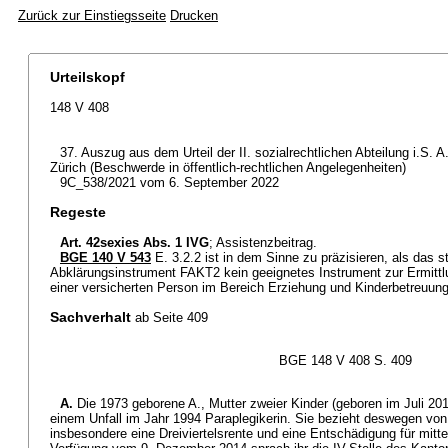
Zurück zur Einstiegsseite
Drucken
Urteilskopf
148 V 408
37. Auszug aus dem Urteil der II. sozialrechtlichen Abteilung i.S. 
Zürich (Beschwerde in öffentlich-rechtlichen Angelegenheiten)
9C_538/2021 vom 6. September 2022
Regeste
Art. 42sexies Abs. 1 IVG
; Assistenzbeitrag.
BGE 140 V 543
E. 3.2.2 ist in dem Sinne zu präzisieren, als das s
Abklärungsinstrument FAKT2 kein geeignetes Instrument zur Ermittl
einer versicherten Person im Bereich Erziehung und Kinderbetreuung i
Sachverhalt
ab Seite 409
BGE 148 V 408 S. 409
A.
Die 1973 geborene A., Mutter zweier Kinder (geboren im Juli 201
einem Unfall im Jahr 1994 Paraplegikerin. Sie bezieht deswegen von
insbesondere eine Dreiviertelsrente und eine Entschädigung für mittel