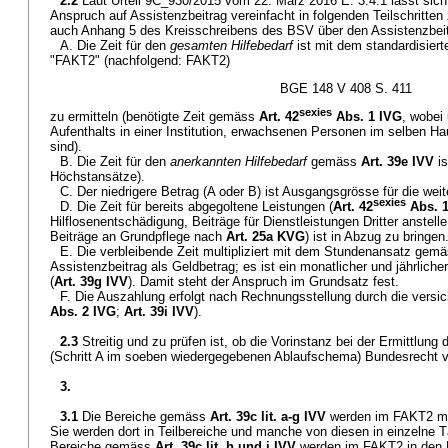
2.2
Laut Urteil 9C_930/2015 vom 22. März 2016 E. 3.4.1 lässt sich
Anspruch auf Assistenzbeitrag vereinfacht in folgenden Teilschritt
auch Anhang 5 des Kreisschreibens des BSV über den Assistenzbei
A. Die Zeit für den
gesamten Hilfebedarf
ist mit dem standardisier
"FAKT2" (nachfolgend: FAKT2)
BGE 148 V 408 S. 411
sexies
zu ermitteln (benötigte Zeit gemäss
Art. 42
Abs. 1 IVG
, wobei
Aufenthalts in einer Institution, erwachsenen Personen im selben Ha
sind).
B. Die Zeit für den
anerkannten Hilfebedarf
gemäss
Art. 39e IVV
is
Höchstansätze).
C. Der niedrigere Betrag (A oder B) ist Ausgangsgrösse für die weit
sexies
D. Die Zeit für bereits abgegoltene Leistungen (
Art. 42
Abs. 1 
Hilflosenentschädigung, Beiträge für Dienstleistungen Dritter anstelle
Beiträge an Grundpflege nach
Art. 25a KVG
) ist in Abzug zu bringen
E. Die verbleibende Zeit multipliziert mit dem Stundenansatz gem
Assistenzbeitrag als Geldbetrag; es ist ein monatlicher und jährliche
(
Art. 39g IVV
). Damit steht der Anspruch im Grundsatz fest.
F. Die Auszahlung erfolgt nach Rechnungsstellung durch die versic
Abs. 2 IVG
;
Art. 39i IVV
).
2.3
Streitig und zu prüfen ist, ob die Vorinstanz bei der Ermittlun
(Schritt A im soeben wiedergegebenen Ablaufschema) Bundesrecht ve
3.
3.1
Die Bereiche gemäss
Art. 39c lit. a-g IVV
werden im FAKT2 mit
Sie werden dort in Teilbereiche und manche von diesen in einzelne Tät
Bereiche gemäss
Art. 39c lit. h und i IVV
werden im FAKT2 in den P