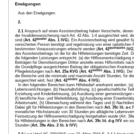
Erwägungen
Aus den Erwägungen:
2.
2.1
Anspruch auf einen Assistenzbeitrag haben Versicherte, denen
der Invalidenversicherung nach Art. 42 Abs. 1-4 ausgerichtet wird, di
quater
sind (
Art. 42
Abs. 1 IVG
). Ein Assistenzbeitrag wird gewährt fü
versicherten Person benötigt und regelmässig von einer natürlichen 
quinquies
bestimmten Voraussetzungen erbracht werden (
Art. 42
IVG
des Assistenzbeitrags ist die für die Hilfeleistungen benötigte Zeit.
die folgenden Leistungen entspricht: (a) der Hilflosenentschädigung 
Beiträgen für Dienstleistungen Dritter anstelle eines Hilfsmittels nach
die Grundpflege ausgerichteten Beitrag der obligatorischen Kranken
sexies
Pflegeleistungen nach
Art. 25a KVG
(
Art. 42
Abs. 1 IVG
). Der
die Bereiche und die minimale und maximale Anzahl Stunden, für die
sexies
ausgerichtet wird, fest (
Art. 42
Abs. 4 IVG
).
In den folgenden Bereichen kann Hilfebedarf anerkannt werden: (a) 
Lebensverrichtungen, (b) Haushaltsführung, (c) gesellschaftliche Teil
Erziehung und Kinderbetreuung, (e) Ausübung einer gemeinnützigen o
(f) berufliche Aus- und Weiterbildung, (g) Ausübung einer Erwerbstäti
Arbeitsmarkt, (h) Überwachung während des Tages und (i) Nachtdiens
Dabei gilt für Hilfeleistungen in den Bereichen nach
Art. 39c lit. a-c 
monatlicher Höchstansatz von 30 Stunden pro alltägliche Lebensverri
Festsetzung der Hilflosenentschädigung festgehalten wurde (Art. 39e A
für Hilfeleistungen in den Bereichen nach
Art. 39c lit. d-g IVV
ein so
Stunden (
Art. 39e Abs. 2 lit. b IVV
).