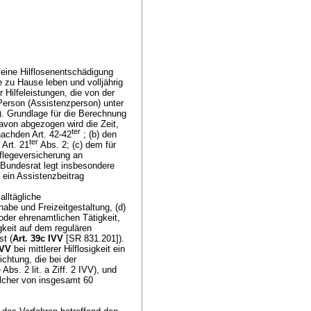
 eine Hilflosenentschädigung
e zu Hause leben und volljährig
r Hilfeleistungen, die von der
Person (Assistenzperson) unter
). Grundlage für die Berechnung
 Davon abgezogen wird die Zeit,
ter
nachden Art. 42-42
; (b) den
ter
 Art. 21
Abs. 2; (c) dem für
pflegeversicherung an
 Bundesrat legt insbesondere
 ein Assistenzbeitrag
alltägliche
habe und Freizeitgestaltung, (d)
der ehrenamtlichen Tätigkeit,
gkeit auf dem regulären
t (
Art. 39c IVV
[SR 831.201]).
IVV
bei mittlerer Hilflosigkeit ein
chtung, die bei der
bs. 2 lit. a Ziff. 2 IVV), und
lcher von insgesamt 60