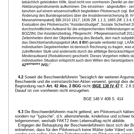
tatsächlich geleisteten Hilfe, lässt nicht von vornherein Zweifel an de
Abklärungsinstruments aufkommen. Die einzelnen - abgestuften - ze
beruhen auf einem wissenschaftlich begleiteten Pilotversuch (vgl. B
Änderung des Bundesgesetzes über die Invalidenversicherung [6. IV-
Massnahmenpaket]; BBl 2010 1817, 1836 Ziff. 1.1.3, 1865 Ziff. 1.
Evaluation des Pilotversuchs "Assistenzbudget", Soziale Sicherheit 2
durchschnittlichen Aufwand für die entsprechenden Hilfeleistunge
BOZZINI, Der Assistenzbeitrag, Pflegerecht - Pflegewissenschaft 201
Zeiteinheiten dient der Objektivierung des Bedarfs, den nach subjek
das Gleichbehandlungsgebot (
Art. 8 BV
) gerade verbietet (vgl. LAÂ
individuellen Gegebenheiten ist dennoch Rechnung zu tragen, was e
zutreffenden Stufe und anderseits durch die allfällige Berücksichtig
Minderaufwand (Reduktionen) geschieht. Dieses Vorgehen mittels sta
individuellen Situation entspricht auch dem Willen des Gesetzgebers
quinquies
42
IVG
)."
4.2
Soweit die Beschwerdeführerin "bezüglich der weiteren Argument
Beschwerde und die vorinstanzlichen Akten verweist, genügt dies d
Begründung nach
Art. 42 Abs. 2 BGG
nicht (
BGE 138 IV 47
E. 2.8.
Darauf ist von vornherein nicht einzugehen.
BGE 148 V 408 S. 414
4.3
Die Beschwerdeführerin macht geltend, am Pilotversuch hätten 
sondern nur "typische", d.h. alleinstehende, kinderlose und schwer be
teilgenommen, weshalb FAKT2 ihren Lebensalltag nicht abbilde.
Entgegen der Behauptung der Beschwerdeführerin lässt sich der Bo
entnehmen, dass für den Pilotversuch keine Mütter (oder Väter) von 