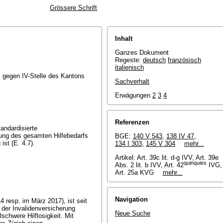
Grössere Schrift
Inhalt
Ganzes Dokument
Regeste:
deutsch
französisch
italienisch
A. gegen IV-Stelle des Kantons
Sachverhalt
Erwägungen
2
3
4
Referenzen
tandardisierte
ung des gesamten Hilfebedarfs
BGE:
140 V 543
,
138 IV 47
,
st (E. 4.7).
134 I 303
,
145 V 304
mehr...
Artikel:
Art. 39c lit. d-g IVV
, Art. 39e
quinquies
Abs. 2 lit. b IVV, Art. 42
IVG,
Art. 25a KVG
mehr...
Navigation
4 resp. im März 2017), ist seit
 der Invalidenversicherung
Neue Suche
schwere Hilflosigkeit. Mit