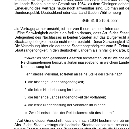
im Lande Baden in seiner Gestalt vor 1934, zu dem Öhningen gehört, 
Erneuerung des Vertrags heute noch anwendbar sind. Ob man auf de
Bundesrepublik Deutschland oder das Land Baden-Württemberg
BGE 81 II 319 S. 337
als Vertragspartner ansieht, ist nur von theoretischem Interesse.
Eine Schwierigkeit ergibt sich freilich daraus, dass Art. 6 des Staat
Belegenheit des Nachlasses in beiden Staaten auf das Bürgerrecht a
Staatsangehörigkeit heute nicht mehr besteht. Diese Schwierigkeit l
Die Verordnung über die deutsche Staatsangehörigkeit vom 5. Febru
Staatsangehörigkeit in den deutschen Ländern als hinfällig erklärte, 
"Soweit es nach geltenden Gesetzen rechtserheblich ist, welche 
Reichsangehöriger besitzt, ist fortan massgebend, in welchem Land
Niederlassung hat.
Fehlt dieses Merkmal, so treten an seine Stelle der Reihe nach:
1. die bisherige Landesangehörigkeit;
2. die letzte Niederlassung im Inlande;
3. die bisherige Landesangehörigkeit der Vorfahren;
4. die letzte Niederlassung der Vorfahren im Inlande.
Im Zweifel entscheidet der Reichskommissär des Innern."
Auf Grund dieser Vorschrift liess sich nach 1934 bestimmen, ob ei
Abs. 2 des Staatsvertrags die badische Staatsangehörigkeit besass