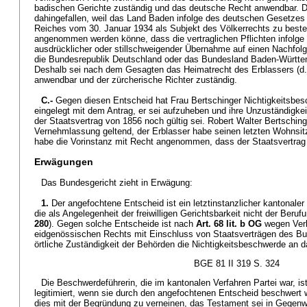
badischen Gerichte zuständig und das deutsche Recht anwendbar. Di
dahingefallen, weil das Land Baden infolge des deutschen Gesetze
Reiches vom 30. Januar 1934 als Subjekt des Völkerrechts zu beste
angenommen werden könne, dass die vertraglichen Pflichten infolge 
ausdrücklicher oder stillschweigender Übernahme auf einen Nachfol
die Bundesrepublik Deutschland oder das Bundesland Baden-Württe
Deshalb sei nach dem Gesagten das Heimatrecht des Erblassers (d
anwendbar und der zürcherische Richter zuständig.
C.-
Gegen diesen Entscheid hat Frau Bertschinger Nichtigkeitsbe
eingelegt mit dem Antrag, er sei aufzuheben und ihre Unzuständigkei
der Staatsvertrag von 1856 noch gültig sei. Robert Walter Bertsching
Vernehmlassung geltend, der Erblasser habe seinen letzten Wohnsitz
habe die Vorinstanz mit Recht angenommen, dass der Staatsvertrag 
Erwägungen
Das Bundesgericht zieht in Erwägung:
1.
Der angefochtene Entscheid ist ein letztinstanzlicher kantonaler 
die als Angelegenheit der freiwilligen Gerichtsbarkeit nicht der Berufun
280
). Gegen solche Entscheide ist nach
Art. 68 lit. b OG
wegen Verl
eidgenössischen Rechts mit Einschluss von Staatsverträgen des Bu
örtliche Zuständigkeit der Behörden die Nichtigkeitsbeschwerde an 
BGE 81 II 319 S. 324
Die Beschwerdeführerin, die im kantonalen Verfahren Partei war, is
legitimiert, wenn sie durch den angefochtenen Entscheid beschwert 
dies mit der Begründung zu verneinen, das Testament sei in Gegenwar