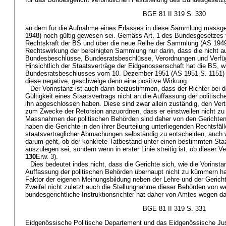
BGE 81 II 319 S. 330
an dem für die Aufnahme eines Erlasses in diese Sammlung massge
1948) noch gültig gewesen sei. Gemäss Art. 1 des Bundesgesetzes 
Rechtskraft der BS und über die neue Reihe der Sammlung (AS 1949
Rechtswirkung der bereinigten Sammlung nur darin, dass die nich
Bundesbeschlüsse, Bundesratsbeschlüsse, Verordnungen und Verfü
Hinsichtlich der Staatsverträge der Eidgenossenschaft hat die BS, wi
Bundesratsbeschlusses vom 10. Dezember 1951 (AS 1951 S. 1151) 
diese negative, geschweige denn eine positive Wirkung.
Der Vorinstanz ist auch darin beizustimmen, dass der Richter bei 
Gültigkeit eines Staatsvertrags nicht an die Auffassung der politisc
ihn abgeschlossen haben. Diese sind zwar allein zuständig, den Vert
zum Zwecke der Retorsion anzuordnen, dass er einstweilen nicht zu 
Massnahmen der politischen Behörden sind daher von den Gerichten
haben die Gerichte in den ihrer Beurteilung unterliegenden Rechtsfäl
staatsvertraglicher Abmachungen selbständig zu entscheiden, auch w
darum geht, ob der konkrete Tatbestand unter einen bestimmten Staat
auszulegen sei, sondern wenn in erster Linie streitig ist, ob dieser Ve
130
Erw. 3).
Dies bedeutet indes nicht, dass die Gerichte sich, wie die Vorins
Auffassung der politischen Behörden überhaupt nicht zu kümmern hab
Faktor der eigenen Meinungsbildung neben der Lehre und der Gerich
Zweifel nicht zuletzt auch die Stellungnahme dieser Behörden von w
bundesgerichtliche Instruktionsrichter hat daher von Amtes wegen d
BGE 81 II 319 S. 331
Eidgenössische Politische Departement und das Eidgenössische Jus