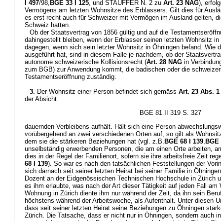
I 497
/98,
BGE 33 I 125
, und STAUFFER N. 2 zu
Art. 23 NAG
), erfo
Vermögens am letzten Wohnsitze des Erblassers. Gilt dies für Ausl
es erst recht auch für Schweizer mit Vermögen im Ausland gelten, die
Schweiz hatten.
Ob der Staatsvertrag von 1856 gültig und auf die Testamentseröff
dahingestellt bleiben, wenn der Erblasser seinen letzten Wohnsitz in 
dagegen, wenn sich sein letzter Wohnsitz in Öhningen befand. Wie d
ausgeführt hat, sind in diesem Falle je nachdem, ob der Staatsvertra
autonome schweizerische Kollisionsrecht (
Art. 28 NAG
in Verbindun
zum BGB) zur Anwendung kommt, die badischen oder die schweizeri
Testamentseröffnung zuständig.
3.
Der Wohnsitz einer Person befindet sich gemäss
Art. 23 Abs. 
der Absicht
BGE 81 II 319 S. 327
dauernden Verbleibens aufhält. Hält sich eine Person abwechslungsw
vorübergehend an zwei verschiedenen Orten auf, so gilt als Wohnsitz
dem sie die stärkeren Beziehungen hat (vgl. z.B.
BGE 68 I 139
,
BGE 
unselbständig erwerbenden Personen, die am einen Orte arbeiten, am
dies in der Regel der Familienort, sofern sie ihre arbeitsfreie Zeit re
68 I 139
). So war es nach den tatsächlichen Feststellungen der Vorin
sich darnach seit seiner letzten Heirat bei seiner Familie in Öhningen 
Dozent an der Eidgenössischen Technischen Hochschule in Zürich 
es ihm erlaubte, was nach der Art dieser Tätigkeit auf jeden Fall a
Wohnung in Zürich diente ihm nur während der Zeit, da ihn sein Beruf 
höchstens während der Arbeitswoche, als Aufenthalt. Unter diesen
dass seit seiner letzten Heirat seine Beziehungen zu Öhningen stärk
Zürich. Die Tatsache, dass er nicht nur in Öhningen, sondern auch in