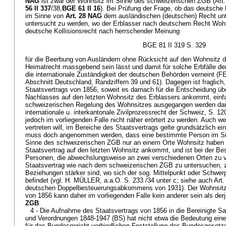
NAG
ist zwar der Wohnsitz im Sinne des schweizerischen ZGB (Art.
56 II 337
/38,
BGE 61 II 16
). Bei Prüfung der Frage, ob das deutsche 
im Sinne von
Art. 28 NAG
dem ausländischen (deutschen) Recht unte
untersucht zu werden, wo der Erblasser nach deutschem Recht Wohn
deutsche Kollisionsrecht nach herrschender Meinung
BGE 81 II 319 S. 329
für die Beerbung von Ausländern ohne Rücksicht auf den Wohnsitz 
Heimatrecht massgebend sein lässt und damit für solche Erbfälle d
die internationale Zuständigkeit der deutschen Behörden verneint 
Abschnitt Deutschland, Randziffern 39 und 61). Dagegen ist fraglic
Staatsvertrags von 1856, soweit es darnach für die Entscheidung üb
Nachlasses auf den letzten Wohnsitz des Erblassers ankommt, einf
schweizerischen Regelung des Wohnsitzes ausgegangen werden da
internationale u. interkantonale Zivilprozessrecht der Schweiz, S. 120
jedoch im vorliegenden Falle nicht näher erörtert zu werden. Auch w
vertreten will, im Bereiche des Staatsvertrags gelte grundsätzlich ei
muss doch angenommen werden, dass eine bestimmte Person im Sin
Sinne des schweizerischen ZGB nur an einem Orte Wohnsitz haben 
Staatsvertrag auf den letzten Wohnsitz ankommt, und ist bei der 
Personen, die abwechslungsweise an zwei verschiedenen Orten zu v
Staatsvertrag wie nach dem schweizerischen ZGB zu untersuchen, z
Beziehungen stärker sind, wo sich der sog. Mittelpunkt oder Schwer
befindet (vgl. H. MÜLLER, a.a.O. S. 233 /34 unter c; siehe auch Art
deutschen Doppelbesteuerungsabkommens von 1931). Der Wohnsitz 
von 1856 kann daher im vorliegenden Falle kein anderer sein als de
ZGB
.
4 - Die Aufnahme des Staatsvertrags von 1856 in die Bereinigte
und Verordnungen 1848-1947 (BS) hat nicht etwa die Bedeutung ei
für das Bundesgericht verbindlichen Feststellung des Bundesgesetzg