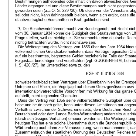
Bestimmungen aufhebendes oder inhaltlich davon abweichendes Ges
Länder ergangen sei und diese Bestimmungen auch nicht gegenstand
geworden seien (a.a.O. S. 229 /30). Ob diese von der Vorinstanz abg
sei oder nicht, kann dahingestellt bleiben, wenn sich ergibt, dass 
staatsvertragliche Vorschriften in Kraft geblieben sind.
7.
Die Beschwerdeführerin macht vor Bundesgericht mit Recht nic
vom 30. Januar 1934 könne die Gültigkeit des Staatsvertrags von 1
Frage stellen, weil es nichtig sei. Sie vermochte eine deutsche Rech
nichtig betrachten würde, nicht nachzuweisen.
Die Weitergeltung des Vertrags von 1856 über das Jahr 1934 hinau
völkerrechtlichen Grundsatze herleiten, dass Verträge regionalen Char
auf ein bestimmtes, begrenztes Gebiet beziehen) im Falle der Staa
Folgestaat berechtigen und verpflichten (vgl. GUGGENHEIM, Lehrbu
I, S. 426 /27). Im Unterschied etwa zu den
BGE 81 II 319 S. 334
schweizerisch-badischen Verträgen über Eisenbahnlinien im Grenzgebi
Untersee und Rhein, die Vogeljagd auf diesen Grenzgewässern usw. ha
internationalprivatrechtliche Vorschriften mit Wirkung für das ganze 
aufstellt, nicht regionalen Charakter.
Dass der Vertrag von 1856 seine völkerrechtliche Gültigkeit über 
habe und heute noch gelte, kann unter diesen Umständen nur ange
Verhältnis zwischen der Schweiz einerseits, dem Deutschen Reich u
Deutschland oder dem Lande Baden-Württemberg anderseits ausdrück
(durch schlüssiges Verhalten) erneuert worden ist. Die Weitergeltung
heutigen Tag hat eine solche Übernahme durch die Bundesrepublik 
Württemberg auch dann zur Voraussetzung, wenn man annimmt, da
Zusammenbruch der staatlichen Ordnung des Deutschen Reiches und