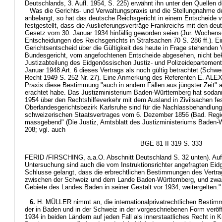
Deutschlands, 3. Aufl. 1954, S. 225) erwähnt ihn unter den Quellen d
Was die Gerichts- und Verwaltungspraxis und die Stellungnahme de
anbelangt, so hat das deutsche Reichsgericht in einem Entscheide 
festgestellt, dass die Auslieferungsverträge Frankreichs mit den de
Gesetz vom 30. Januar 1934 hinfällig geworden seien (Jur. Wochensch
Entscheidungen des Reichsgerichts in Strafsachen 70 S. 286 ff.). Ei
Gerichtsentscheid über die Gültigkeit des heute in Frage stehenden 
Bundesgericht, vom angefochtenen Entscheide abgesehen, nicht be
Justizabteilung des Eidgenössischen Justiz- und Polizeidepartemen
Januar 1948 Art. 6 dieses Vertrags als noch gültig betrachtet (Schwei
Recht 1949 S. 252 Nr. 27). Eine Anmerkung des Referenten E. AL
Praxis diese Bestimmung "auch in andern Fällen aus jüngster Zeit" 
erachtet habe. Das Justizministerium Baden-Württemberg hat sodan
1954 über den Rechtshilfeverkehr mit dem Ausland in Zivilsachen fes
Oberlandesgerichtsbezirk Karlsruhe sind für die Nachlassbehandlung 
schweizerischen Staatsvertrages vom 6. Dezember 1856 (Bad. Regie
massgebend" (Die Justiz, Amtsblatt des Justizministeriums Baden-
208; vgl. auch
BGE 81 II 319 S. 333
FERID /FIRSCHING, a.a.O. Abschnitt Deutschland S. 32 unten). Auf 
Untersuchung sind auch die vom Instruktionsrichter angefragten E
Schlusse gelangt, dass die erbrechtlichen Bestimmungen des Vertr
zwischen der Schweiz und dem Lande Baden-Württemberg, und zwar 
Gebiete des Landes Baden in seiner Gestalt vor 1934, weitergelten."
6.
H. MÜLLER nimmt an, die internationalprivatrechtlichen Bestim
der in Baden und in der Schweiz in der vorgeschriebenen Form veröff
1934 in beiden Ländern auf jeden Fall als innerstaatliches Recht in Kr