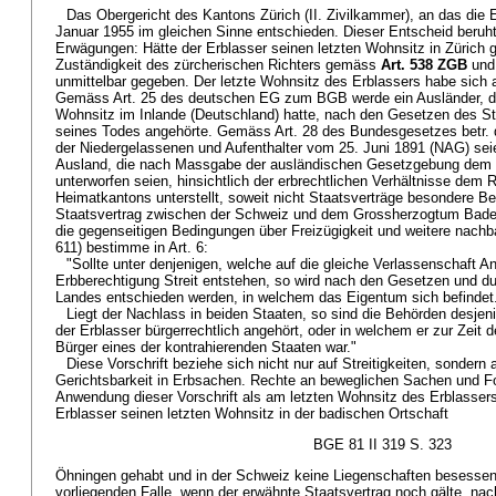
Das Obergericht des Kantons Zürich (II. Zivilkammer), an das die E
Januar 1955 im gleichen Sinne entschieden. Dieser Entscheid beruht
Erwägungen: Hätte der Erblasser seinen letzten Wohnsitz in Zürich 
Zuständigkeit des zürcherischen Richters gemäss
Art. 538 ZGB
und 
unmittelbar gegeben. Der letzte Wohnsitz des Erblassers habe sich 
Gemäss Art. 25 des deutschen EG zum BGB werde ein Ausländer, de
Wohnsitz im Inlande (Deutschland) hatte, nach den Gesetzen des Sta
seines Todes angehörte. Gemäss Art. 28 des Bundesgesetzes betr. di
der Niedergelassenen und Aufenthalter vom 25. Juni 1891 (NAG) se
Ausland, die nach Massgabe der ausländischen Gesetzgebung dem 
unterworfen seien, hinsichtlich der erbrechtlichen Verhältnisse dem
Heimatkantons unterstellt, soweit nicht Staatsverträge besondere B
Staatsvertrag zwischen der Schweiz und dem Grossherzogtum Bade
die gegenseitigen Bedingungen über Freizügigkeit und weitere nachba
611) bestimme in Art. 6:
"Sollte unter denjenigen, welche auf die gleiche Verlassenschaft 
Erbberechtigung Streit entstehen, so wird nach den Gesetzen und du
Landes entschieden werden, in welchem das Eigentum sich befindet
Liegt der Nachlass in beiden Staaten, so sind die Behörden desje
der Erblasser bürgerrechtlich angehört, oder in welchem er zur Zeit 
Bürger eines der kontrahierenden Staaten war."
Diese Vorschrift beziehe sich nicht nur auf Streitigkeiten, sondern a
Gerichtsbarkeit in Erbsachen. Rechte an beweglichen Sachen und F
Anwendung dieser Vorschrift als am letzten Wohnsitz des Erblassers
Erblasser seinen letzten Wohnsitz in der badischen Ortschaft
BGE 81 II 319 S. 323
Öhningen gehabt und in der Schweiz keine Liegenschaften besessen
vorliegenden Falle, wenn der erwähnte Staatsvertrag noch gälte, nac