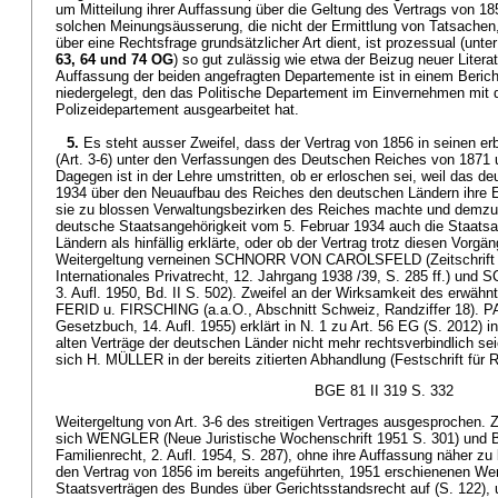
um Mitteilung ihrer Auffassung über die Geltung des Vertrags von 18
solchen Meinungsäusserung, die nicht der Ermittlung von Tatsachen
über eine Rechtsfrage grundsätzlicher Art dient, ist prozessual (un
63, 64 und 74 OG
) so gut zulässig wie etwa der Beizug neuer Liter
Auffassung der beiden angefragten Departemente ist in einem Berich
niedergelegt, den das Politische Departement im Einvernehmen mit 
Polizeidepartement ausgearbeitet hat.
5.
Es steht ausser Zweifel, dass der Vertrag von 1856 in seinen e
(Art. 3-6) unter den Verfassungen des Deutschen Reiches von 1871 u
Dagegen ist in der Lehre umstritten, ob er erloschen sei, weil das 
1934 über den Neuaufbau des Reiches den deutschen Ländern ihre Ei
sie zu blossen Verwaltungsbezirken des Reiches machte und demzuf
deutsche Staatsangehörigkeit vom 5. Februar 1934 auch die Staatsa
Ländern als hinfällig erklärte, oder ob der Vertrag trotz diesen Vorgän
Weitergeltung verneinen SCHNORR VON CAROLSFELD (Zeitschrift f
Internationales Privatrecht, 12. Jahrgang 1938 /39, S. 285 ff.) u
3. Aufl. 1950, Bd. II S. 502). Zweifel an der Wirksamkeit des erwäh
FERID u. FIRSCHING (a.a.O., Abschnitt Schweiz, Randziffer 18). 
Gesetzbuch, 14. Aufl. 1955) erklärt in N. 1 zu Art. 56 EG (S. 2012) i
alten Verträge der deutschen Länder nicht mehr rechtsverbindlich sei
sich H. MÜLLER in der bereits zitierten Abhandlung (Festschrift für R
BGE 81 II 319 S. 332
Weitergeltung von Art. 3-6 des streitigen Vertrages ausgesprochen. 
sich WENGLER (Neue Juristische Wochenschrift 1951 S. 301) un
Familienrecht, 2. Aufl. 1954, S. 287), ohne ihre Auffassung näher 
den Vertrag von 1856 im bereits angeführten, 1951 erschienenen We
Staatsverträgen des Bundes über Gerichtsstandsrecht auf (S. 122)