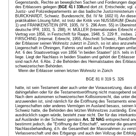
Gegenstands, Rechte an beweglichen Sachen und Forderungen dage
des Erblassers gelegen (
BGE 41 I 338
und dort zit. Entscheide; vgl.
Justiz- und Polizeidepartements an das badische Justizministerium
BURCKHARDT, Schweiz. Bundesrecht, Bd. IV Nr. 1602 II). An dieser P
praktikablen Lösung führt, ist trotz der Kritik von NUSSBAUM (Deu
1) und FRANKENSTEIN (IPR, 1935, IV S. 296 Anm. 55) in Überei
deutsche IPR, 1931, S. 288), H. MÜLLER (Internationales Erbrecht
Vertrag von 1856, in Festschrift für Raape, 1948, S. 229 ff., insbes
FIRSCHING (Internat. Erbrecht, 1955, Abschnitt Schweiz, Randziffer 
der Erblasser seinen Wohnsitz zuletzt in Zürich, so ist also anzune
Liegenschaft in Öhningen, Fahrnis und wohl auch Forderungen umf
Art. 6 des Staatsvertrags von 1856 "in beiden Staaten" (d.h. teils in 
liege. Liegt der Nachlass in beiden Staaten und gehört der Erblasser
sind nach Art. 6 Abs. 2 die Behörden des Heimatstaates des Erblasse
schweizerischen Behörden.
Wenn der Erblasser seinen letzten Wohnsitz in Zürich
BGE 81 II 319 S. 326
hatte, ist sein Testament aber auch unter der Voraussetzung, dass 
dahingefallen oder für die Testamentseröffnung nicht massgebend sei
Nach dem autonomen schweizerischen Kollisionsrecht, das unter di
anzuwenden ist, sind nämlich für die Eröffnung des Testaments eine
Liegenschaften oder anderes Vermögen im Ausland besass, seinen le
Schweiz hatte, die Behörden des letzten Wohnsitzes zuständig. Eine 
ausdrücklich sagen würde, besteht zwar nicht. Der für das interkanto
auf Ausländer in der Schweiz gemäss
Art. 32 NAG
entsprechend an
bestimmt jedoch, die "Eröffnung der Erbschaft", worunter die gesamt
Nachlassbehandlung, d.h. die Gesamtheit der Massnahmen zu versteh
Verlassenschaft und des Erbgangs und auch den Vollzug der Erbfo