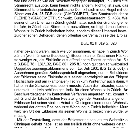
war und dass er, wie der Beschwerdegegner behauptet, in Zürich Ste
Stimmrecht ausübte, kann hieran nichts ändern. Richtig ist zwar, da
Stimmrechts erforderliche politische Domizil sich in der Regel mit d
Sinne von
Art. 23 ZGB
deckt (GIACOMETTI, Das Staatsrecht der sc
FLEINER /GIACOMETTI, Schweiz. Bundesstaatsrecht, S. 438). Wenn 
seiner dritten Ehefrau in Zürich gelebt hatte, nach der Gründung ein
fortfuhr, in Zürich das Stimmrecht auszuüben, so folgt daraus kein
Wohnsitz in Zürich beibehalten habe, sondern dieser Umstand bewei
zürcherischen Behörden, denen offenbar die Verhältnisse des Erblas
BGE 81 II 319 S. 328
näher bekannt waren, nach wie vor annahmen, er habe in Zürich Woh
Zürich (wohl für seine Besoldung) Steuern zahlte, lässt einen Rück
so weniger zu, als Einkünfte aus öffentlichem Dienst gemäss Art. 5 
z.B.
BGE 78 I 131
/132,
BGE 80 I 205
ff.) noch gültigen schweizeris
Doppelbesteuerungsabkommens vom 15. Juli 1931 (BS 12 S. 601), vo
Ausnahmen gemäss Schlussprotokoll abgesehen, nur im Schuldnerst
der Erblasser seine Einkünfte aus seiner Lehrtätigkeit an der Eidg
Hochschule und am (kantonalen) Technikum Winterthur auch dann, 
hatte, in der Schweiz versteuern musste. Auch die Tatsache, dass e
unterhielt, ist kein schlüssiges Indiz für einen Wohnsitz in Zürich.
Ar
Beschwerdegegner im kantonalen Verfahren angerufen hat, kommt ni
auf Grund der tatsächlichen Feststellungen der Vorinstanz angeno
Erblasser bei seiner vierten Heirat in Öhningen einen neuen Wohnsit
während der dritten Ehe benützte Wohnung in Zürich beibehielt. Mu
welchen Ort der Erblasser als seinen Wohnsitz bezeichnen würde, w
müssig.
Mit der Feststellung, dass der Erblasser seinen letzten Wohnsitz
Öhningen gehabt habe, ist es nun freilich nicht ohne weiteres geta