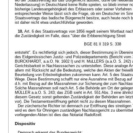
wo der Staatsvertrag auf das Bürgerrecht abstellt, dürfe die Niederla
Niederlassung) in Deutschland keine Rolle spielen, so blieb immer no
bisherige Landesangehörigkeit des Erblassers oder seiner Vorfahren
entsprechender Weise lässt sich die Frage, ob ein Deutscher im Sinn
Staatsvertrags das badische Bürgerrecht besitze, auch heute noch
ist daher nicht etwa undurchführbar geworden.
10.
Art. 6 des Staatsvertrags von 1856 regelt seinem Wortlaut na
die Zuständigkeit im Falle, dass "über die Erbberechtigung Streit
BGE 81 II 319 S. 338
entsteht". Es rechtfertigt sich jedoch, dieser Bestimmung in Überei
des Eidgenössischen Justiz- und Polizeidepartements (Bericht vom 
BURCKHARDT, a.a.O. Nr. 1602 I) und H. MüLLERS (a.a.O. S. 242) auc
Gerichtsbarkeit in Nachlasssachen zu unterstellen. Diese analoge A
allem mit Rücksicht auf die Bedeutung, welche den Akten der freiwill
Beurteilung von Erbstreitigkeiten zukommen kann. Art. 5 des Staatsve
Wege. Diese Bestimmung schafft nur eine Ausnahme mit Bezug auf di
d.h. mit Bezug auf die Massnahmen zur Sicherung der zum Nachla
Solche Massnahmen soll nach Art. 5 die Behörde am Ort der gelegen
MÜLLER a.a.O. S. 243; das ZGB sieht in Art. 551 Abs. 3 eine ähnl
diesem Gesetz sonst geltenden Zuständigkeit der Behörden am letz
vor). Die Testamentseröffnung gehört nicht zu diesen Massnahmen.
Der zürcherische Richter ist demnach zur Eröffnung des streitigen
wird es dem für Öhningen zuständigen Nachlassgericht zu übermitte
vorliegenden Akten ist dies das Notariat Radolfzell.
Dispositiv
Demnach erkennt das Bundesgericht: