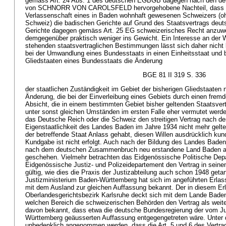
gemäss Art. 24 Abs. 1 des deutschen EGBGB dagegen nach den deu
von SCHNORR VON CAROLSFELD hervorgehobene Nachteil, dass be
Verlassenschaft eines in Baden wohnhaft gewesenen Schweizers (oh
Schweiz) die badischen Gerichte auf Grund des Staatsvertrags deu
Gerichte dagegen gemäss Art. 25 EG schweizerisches Recht anzuwe
demgegenüber praktisch weniger ins Gewicht. Ein Interesse an der W
stehenden staatsvertraglichen Bestimmungen lässt sich daher nicht
bei der Umwandlung eines Bundesstaats in einen Einheitsstaat und b
Gliedstaaten eines Bundesstaats die Änderung
BGE 81 II 319 S. 336
der staatlichen Zuständigkeit im Gebiet der bisherigen Gliedstaaten ni
Änderung, die bei der Einverleibung eines Gebiets durch einen fremde
Absicht, die in einem bestimmten Gebiet bisher geltenden Staatsvert
unter sonst gleichen Umständen im ersten Falle eher vermutet werden
das Deutsche Reich oder die Schweiz den streitigen Vertrag nach d
Eigenstaatlichkeit des Landes Baden im Jahre 1934 nicht mehr gelten
der betreffende Staat Anlass gehabt, diesen Willen ausdrücklich ku
Kundgabe ist nicht erfolgt. Auch nach der Bildung des Landes Bade
nach dem deutschen Zusammenbruch neu erstandene Land Baden aufg
geschehen. Vielmehr betrachten das Eidgenössische Politische Dep
Eidgenössische Justiz- und Polizeidepartement den Vertrag in seinem
gültig, wie dies die Praxis der Justizabteilung auch schon 1948 geta
Justizministerium Baden-Württemberg hat sich im angeführten Erlas
mit dem Ausland zur gleichen Auffassung bekannt. Der in diesem Er
Oberlandesgerichtsbezirk Karlsruhe deckt sich mit dem Lande Baden 
welchen Bereich die schweizerischen Behörden den Vertrag als weiter
davon bekannt, dass etwa die deutsche Bundesregierung der vom Ju
Württemberg geäusserten Auffassung entgegengetreten wäre. Unter
unbedenklich angenommen werden, dass die Art. 5 und 6 des Vertra