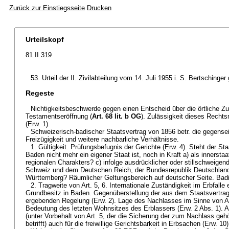
Zurück zur Einstiegsseite
Drucken
Urteilskopf
81 II 319
53. Urteil der II. Zivilabteilung vom 14. Juli 1955 i. S. Bertschinge
Regeste
Nichtigkeitsbeschwerde gegen einen Entscheid über die örtliche Zus
Testamentseröffnung (
Art. 68 lit. b OG
). Zulässigkeit dieses Rechts
(Erw. 1).
Schweizerisch-badischer Staatsvertrag von 1856 betr. die gegense
Freizügigkeit und weitere nachbarliche Verhältnisse.
1. Gültigkeit. Prüfungsbefugnis der Gerichte (Erw. 4). Steht der St
Baden nicht mehr ein eigener Staat ist, noch in Kraft a) als innerstaa
regionalen Charakters? c) infolge ausdrücklicher oder stillschweige
Schweiz und dem Deutschen Reich, der Bundesrepublik Deutschlan
Württemberg? Räumlicher Geltungsbereich auf deutscher Seite. Badi
2. Tragweite von Art. 5, 6. Internationale Zuständigkeit im Erbfall
Grundbesitz in Baden. Gegenüberstellung der aus dem Staatsvertr
ergebenden Regelung (Erw. 2). Lage des Nachlasses im Sinne von Ar
Bedeutung des letzten Wohnsitzes des Erblassers (Erw. 2 Abs. 1). Art
(unter Vorbehalt von Art. 5, der die Sicherung der zum Nachlass g
betrifft) auch für die freiwillige Gerichtsbarkeit in Erbsachen (Erw. 10)