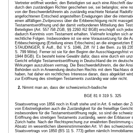
Vertreter eröffnet worden; den Beteiligten sei auch eine Abschrift da
durch den zuständigen Richter geschehen sei, sei belanglos; eine n
von der Beschwerdeführerin als zuständig erachtete Notariat Radolfze
angefochtenen Entscheid angestellten Erwägungen über die internatio
einen allfälligen Zivilprozess über die Erbberechtigung nicht massg
Testamentseröffnung und der damit verbundenen Mitteilung des Test
Beteiligten (Art. 557 /58 ZGB, §§ 2260 /62 BGB) erschöpft sich jedoc
dadurch Kenntnis vom Testament erhalten. Vielmehr knüpfen sich a
rechtliche Folgen. Insbesondere ist sie eine Voraussetzung für die A
Erbbescheinigung (Erteilung eines Erbscheins) an die eingesetzten E
STAUDINGER, 9. Aufl., Bd. V S. 1046, Ziff. IV 1 der Bem. zu §§ 2
S. 799 Mitte). Ferner ist sie für den Beginn der Ausschlagungsfrist 
1944 BGB). Es besteht keine Gewähr dafür, dass eine durch ein un
Gericht erfolgte Testamentseröffnung in Deutschland die im deutsc
Wirkungen auszulösen vermag. Die Beschwerdeführerin, die der Ansi
Behörden sich in Anwendung deutschen Rechts mit dem Nachlass d
haben, hat daher ein rechtliches Interesse daran, dass abgeklärt wir
zur Eröffnung des streitigen Testaments zuständig war oder nicht.
2.
Nimmt man an, dass der schweizerisch-badische
BGE 81 II 319 S. 325
Staatsvertrag von 1856 noch in Kraft stehe und in Art. 6 neben der Zu
von Erbstreitigkeiten auch die Zuständigkeit für die freiwillige Geric
insbesondere für die Testamentseröffnung regle, so sind die schweiz
Eröffnung des streitigen Testaments zuständig, wenn der Erblasser s
Zürich hatte. Nach der Rechtsprechung zur erwähnten Bestimmung u
Absatz im wesentlichen übereinstimmenden Art. VI des schweizeris
Staatsvertrags von 1850 (BS 11 S. 773) gelten nämlich Immobiliarre