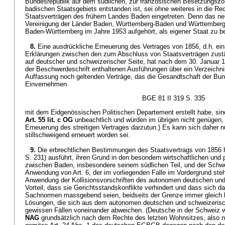
Bundesrepublik auf dem südlichen, zur französischen Besetzungszon
badischen Staatsgebiets entstanden ist, sei ohne weiteres in die Re
Staatsverträgen des frühern Landes Baden eingetreten. Denn das ne
Vereinigung der Länder Baden, Württemberg-Baden und Württember
Baden-Württemberg im Jahre 1953 aufgehört, als eigener Staat zu b
8.
Eine ausdrückliche Erneuerung des Vertrages von 1856, d.h. ei
Erklärungen zwischen den zum Abschluss von Staatsverträgen zust
auf deutscher und schweizerischer Seite, hat nach dem 30. Januar 19
der Beschwerdeschrift enthaltenen Ausführungen über ein Verzeichn
Auffassung noch geltenden Verträge, das die Gesandtschaft der Bu
Einvernehmen
BGE 81 II 319 S. 335
mit dem Eidgenössischen Politischen Departement erstellt habe, si
Art. 55 lit. c OG
unbeachtlich und würden im übrigen nicht genügen,
Erneuerung des streitigen Vertrages darzutun.) Es kann sich daher n
stillschweigend erneuert worden sei.
9.
Die erbrechtlichen Bestimmungen des Staatsvertrags von 1856
S. 231) ausführt, ihren Grund in den besondern wirtschaftlichen und
zwischen Baden, insbesondere seinem südlichen Teil, und der Schwei
Anwendung von Art. 6, der im vorliegenden Falle im Vordergrund steh
Anwendung der Kollisionsvorschriften des autonomen deutschen un
Vorteil, dass sie Gerichtsstandskonflikte verhindert und dass sich d
Sachnormen massgebend seien, beidseits der Grenze immer gleich b
Lösungen, die sich aus dem autonomen deutschen und schweizerisch
gewissen Fällen voneinander abweichen. (Deutsche in der Schwei
NAG
grundsätzlich nach dem Rechte des letzten Wohnsitzes, also 