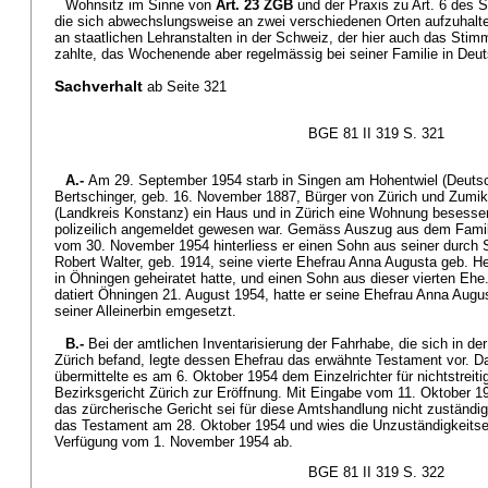
Wohnsitz im Sinne von
Art. 23 ZGB
und der Praxis zu Art. 6 des S
die sich abwechslungsweise an zwei verschiedenen Orten aufzuhalten
an staatlichen Lehranstalten in der Schweiz, der hier auch das Sti
zahlte, das Wochenende aber regelmässig bei seiner Familie in Deut
Sachverhalt
ab Seite 321
BGE 81 II 319 S. 321
A.-
Am 29. September 1954 starb in Singen am Hohentwiel (Deutsch
Bertschinger, geb. 16. November 1887, Bürger von Zürich und Zumiko
(Landkreis Konstanz) ein Haus und in Zürich eine Wohnung besessen
polizeilich angemeldet gewesen war. Gemäss Auszug aus dem Familie
vom 30. November 1954 hinterliess er einen Sohn aus seiner durch 
Robert Walter, geb. 1914, seine vierte Ehefrau Anna Augusta geb. H
in Öhningen geheiratet hatte, und einen Sohn aus dieser vierten Eh
datiert Öhningen 21. August 1954, hatte er seine Ehefrau Anna Augu
seiner Alleinerbin emgesetzt.
B.-
Bei der amtlichen Inventarisierung der Fahrhabe, die sich in d
Zürich befand, legte dessen Ehefrau das erwähnte Testament vor. D
übermittelte es am 6. Oktober 1954 dem Einzelrichter für nichtstrei
Bezirksgericht Zürich zur Eröffnung. Mit Eingabe vom 11. Oktober 1
das zürcherische Gericht sei für diese Amtshandlung nicht zuständig.
das Testament am 28. Oktober 1954 und wies die Unzuständigkeitse
Verfügung vom 1. November 1954 ab.
BGE 81 II 319 S. 322