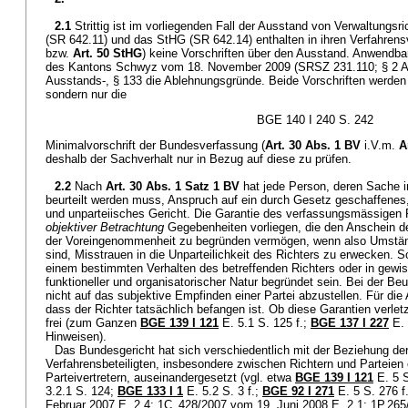
2.1
Strittig ist im vorliegenden Fall der Ausstand von Verwaltungs
(SR 642.11) und das StHG (SR 642.14) enthalten in ihren Verfahrensv
bzw.
Art. 50 StHG
) keine Vorschriften über den Ausstand. Anwendbar
des Kantons Schwyz vom 18. November 2009 (SRSZ 231.110; § 2 Abs
Ausstands-, § 133 die Ablehnungsgründe. Beide Vorschriften werden i
sondern nur die
BGE 140 I 240 S. 242
Minimalvorschrift der Bundesverfassung (
Art. 30 Abs. 1 BV
i.V.m.
A
deshalb der Sachverhalt nur in Bezug auf diese zu prüfen.
2.2
Nach
Art. 30 Abs. 1 Satz 1 BV
hat jede Person, deren Sache i
beurteilt werden muss, Anspruch auf ein durch Gesetz geschaffenes
und unparteiisches Gericht. Die Garantie des verfassungsmässigen Ri
objektiver Betrachtung
Gegebenheiten vorliegen, die den Anschein de
der Voreingenommenheit zu begründen vermögen, wenn also Umstän
sind, Misstrauen in die Unparteilichkeit des Richters zu erwecken.
einem bestimmten Verhalten des betreffenden Richters oder in gew
funktioneller und organisatorischer Natur begründet sein. Bei der Be
nicht auf das subjektive Empfinden einer Partei abzustellen. Für die 
dass der Richter tatsächlich befangen ist. Ob diese Garantien verlet
frei (zum Ganzen
BGE 139 I 121
E. 5.1 S. 125 f.;
BGE 137 I 227
E. 
Hinweisen).
Das Bundesgericht hat sich verschiedentlich mit der Beziehung de
Verfahrensbeteiligten, insbesondere zwischen Richtern und Parteien
Parteivertretern, auseinandergesetzt (vgl. etwa
BGE 139 I 121
E. 5 S
3.2.1 S. 124;
BGE 133 I 1
E. 5.2 S. 3 f.;
BGE 92 I 271
E. 5 S. 276 f
Februar 2007 E. 2.4; 1C_428/2007 vom 19. Juni 2008 E. 2.1; 1P.26