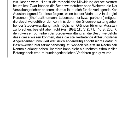
zuzulassen wäre. Hier ist die tatsächliche Mitwirkung der stellvertret
beurteilen: Zwar können die Beschwerdeführer ohne Weiteres die Na
Verwaltungsrichter eruieren; daraus lässt sich für die vorliegende Kon
Ausstandsgrund für diese folgern, wenn bei der Vorinstanz in der g
Personen (Ehefrau/Ehemann, Lebenspartner bzw. -partnerin) mitgearb
die Beschwerdeführer der Kenntnis der in der Steuerverwaltung arbei
bei der Steuerverwaltung nach möglichen Gründen für einen Ausstand
zu forschen, besteht aber nicht (vgl.
BGE 115 V 257
E. 4c S. 263; K
den diversen Schreiben der Steuerverwaltung an die Beschwerdeführe
dass diese wissen konnten, dass die stellvertretende Abteilungsleiterin
Angelegenheit involviert war. Auch anderweitig spricht nichts dafür,
Beschwerdeführer tatsachenwidrig ist, wonach sie erst im Nachhin
Kenntnis erlangt haben. Insofern kann nicht als rechtsmissbräuchlic
Befangenheit erst im bundesgerichtlichen Verfahren gerügt wurde.