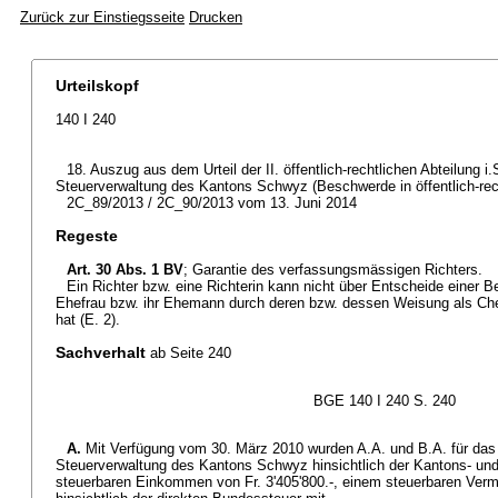
Zurück zur Einstiegsseite
Drucken
Urteilskopf
140 I 240
18. Auszug aus dem Urteil der II. öffentlich-rechtlichen Abteilung i
Steuerverwaltung des Kantons Schwyz (Beschwerde in öffentlich-rec
2C_89/2013 / 2C_90/2013 vom 13. Juni 2014
Regeste
Art. 30 Abs. 1 BV
; Garantie des verfassungsmässigen Richters.
Ein Richter bzw. eine Richterin kann nicht über Entscheide einer Be
Ehefrau bzw. ihr Ehemann durch deren bzw. dessen Weisung als Chef 
hat (E. 2).
Sachverhalt
ab Seite 240
BGE 140 I 240 S. 240
A.
Mit Verfügung vom 30. März 2010 wurden A.A. und B.A. für das
Steuerverwaltung des Kantons Schwyz hinsichtlich der Kantons- u
steuerbaren Einkommen von Fr. 3'405'800.-, einem steuerbaren Verm