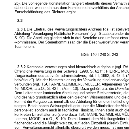
2b). Die vorliegende Konstellation tangiert ebenfalls dieses Verhältn
dabei dann, wenn sich aus dem Familienrechtsverhältnis der Anschei
Entscheidfindung des Richters ergibt.
2.3
2.3.1
Die Ehefrau des Verwaltungsrichters Andreas Risi ist stellvert
Abteilung "Veranlagung Natürliche Personen" (vgl. Staatskalender 
S. 90). Die Abteilung gliedert sich in drei Bereiche und umfasst et
-kommissäre. Der Steuerkommissär, der die Beschwerdeführer veranl
Teamleitern.
BGE 140 I 240 S. 243
2.3.2
Kantonale Verwaltungen sind hierarchisch aufgebaut (vgl
Öffentliche Verwaltung in der Schweiz, 1998, S. 61 ff.; PIERRE MOOR
L'organisation des activités administratives, Bd. III, 1992, S. 42 ff. i.
helvétique"). Mit der Hierarchisierung der Verwaltung sind
notwendige
verbunden (vgl. TSCHANNEN/ZIMMERLI/MÜLLER, Allgemeines Verwal
46; MOOR, a.a.O., S. 42 ff. i.V.m. 10): Dazu gehört u.a. die
Dienstau
Dem Leiter einer kantonalen Abteilung und seiner Stellvertreterin, die
und deshalb grundsätzlich über den gleichen Wissensstand und die 
kommt die Aufgabe zu, innerhalb der Abteilung für eine einheitliche
sorgen. Beide haben Weisungsbefugnis über die Mitarbeiter der Abtei
personeller, sondern auch in fachlicher Hinsicht. Ihnen steht auch d
konkreten Einzelfällen zu (siehe dazu TSCHANNEN/ZIMMERLI/MÜLLE
Lemma; MOOR, a.a.O., S. 10). Damit kommt dem Abteilungsleiter bzw.
flächendeckend die Möglichkeit zu, auf jeden Einzelfall (direkt) Ein
vom Verwaltungsgericht allenfalls überprüft werden muss. Ist nun ein