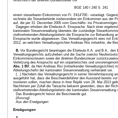
hinsichtlich der direkten Bundessteuer mit
BGE 140 I 240 S. 241
einem steuerbaren Einkommen von Fr. 3'414'700.- veranlagt. Gegenü
rechnete die Steuerbehörde insbesondere ein Einkommen aus der P
auf, die per 31. Dezember 2005 vom Geschäfts- ins Privatvermögen 
Dagegen erhoben die Eheleute A. Einsprache. Nach einer ergebnis
kantonalen Steuerverwaltung überwies der zuständige Steuerkommi
stellvertretenden Abteilungsleiterin die Einsprache zur Behandlung 
Einsprache wurde abgewiesen. Das Verwaltungsgericht wies mit En
2012, an welchem Verwaltungsrichter Andreas Risi mitwirkte, die Be
B.
Vor Bundesgericht beantragen die Eheleute A.A. und B.A., den 
Verwaltungsgerichts aufzuheben und die Sache zwecks Neufestsetz
Einkommenssteuern sowie der direkten Bundessteuer zurückzuweisen
Verletzung des Anspruchs auf ein unparteiisches und unvoreingen
Abs. 1 BV
, da Herr Andreas Risi (mitwirkender Verwaltungsrichter) mi
Abteilungschefin der kantonalen Steuerverwaltung verheiratet sei.
(...) Nachdem das Verwaltungsgericht in seiner Vernehmlassung an
ausgeführt hat, dass die Beschwerdeführer den Ausstand bereits vor
monieren sollen, machen diese in ihrer Replik vom 28. Mai 2013 gelt
Nachhinein per Zufall die Tatsache bekannt geworden, dass der Richt
stellvertretenden Abteilungsleiterin der kantonalen Steuerverwaltung v
Das Bundesgericht heisst die Beschwerde gut.
(Auszug)
Aus den Erwägungen:
Erwägungen
2.