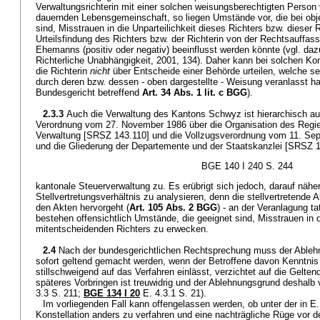
Verwaltungsrichterin mit einer solchen weisungsberechtigten Person v
dauernden Lebensgemeinschaft, so liegen Umstände vor, die bei obj
sind, Misstrauen in die Unparteilichkeit dieses Richters bzw. dieser 
Urteilsfindung des Richters bzw. der Richterin von der Rechtsauffas
Ehemanns (positiv oder negativ) beeinflusst werden könnte (vgl. 
Richterliche Unabhängigkeit, 2001, 134). Daher kann bei solchen Kon
die Richterin
nicht
über Entscheide einer Behörde urteilen, welche s
durch deren bzw. dessen - oben dargestellte - Weisung veranlasst h
Bundesgericht betreffend
Art. 34 Abs. 1 lit. c BGG
).
2.3.3
Auch die Verwaltung des Kantons Schwyz ist hierarchisch aufg
Verordnung vom 27. November 1986 über die Organisation des Regie
Verwaltung [SRSZ 143.110] und die Vollzugsverordnung vom 11. Se
und die Gliederung der Departemente und der Staatskanzlei [SRSZ 143
BGE 140 I 240 S. 244
kantonale Steuerverwaltung zu. Es erübrigt sich jedoch, darauf näh
Stellvertretungsverhältnis zu analysieren, denn die stellvertretende Ab
den Akten hervorgeht (
Art. 105 Abs. 2 BGG
) - an der Veranlagung ta
bestehen offensichtlich Umstände, die geeignet sind, Misstrauen in d
mitentscheidenden Richters zu erwecken.
2.4
Nach der bundesgerichtlichen Rechtsprechung muss der Ableh
sofort geltend gemacht werden, wenn der Betroffene davon Kenntnis 
stillschweigend auf das Verfahren einlässt, verzichtet auf die Gelt
späteres Vorbringen ist treuwidrig und der Ablehnungsgrund deshalb v
3.3 S. 211;
BGE 134 I 20
E. 4.3.1 S. 21).
Im vorliegenden Fall kann offengelassen werden, ob unter der in E.
Konstellation anders zu verfahren und eine nachträgliche Rüge vor 