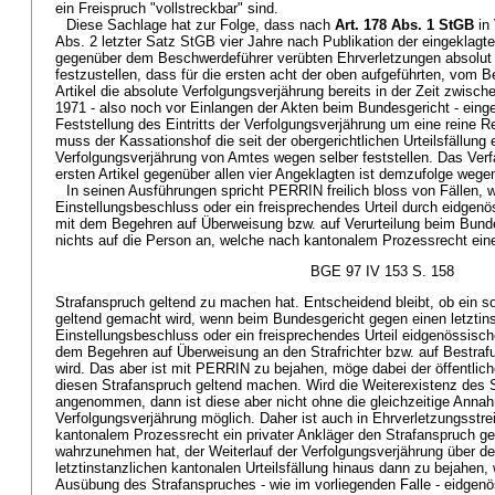
ein Freispruch "vollstreckbar" sind.
Diese Sachlage hat zur Folge, dass nach
Art. 178 Abs. 1 StGB
in 
Abs. 2 letzter Satz StGB vier Jahre nach Publikation der eingeklagte
gegenüber dem Beschwerdeführer verübten Ehrverletzungen absolut 
festzustellen, dass für die ersten acht der oben aufgeführten, vom 
Artikel die absolute Verfolgungsverjährung bereits in der Zeit zwisc
1971 - also noch vor Einlangen der Akten beim Bundesgericht - einge
Feststellung des Eintritts der Verfolgungsverjährung um eine reine
muss der Kassationshof die seit der obergerichtlichen Urteilsfällung 
Verfolgungsverjährung von Amtes wegen selber feststellen. Das Verf
ersten Artikel gegenüber allen vier Angeklagten ist demzufolge wegen
In seinen Ausführungen spricht PERRIN freilich bloss von Fällen, 
Einstellungsbeschluss oder ein freisprechendes Urteil durch eidgen
mit dem Begehren auf Überweisung bzw. auf Verurteilung beim Bund
nichts auf die Person an, welche nach kantonalem Prozessrecht ein
BGE 97 IV 153 S. 158
Strafanspruch geltend zu machen hat. Entscheidend bleibt, ob ein s
geltend gemacht wird, wenn beim Bundesgericht gegen einen letztin
Einstellungsbeschluss oder ein freisprechendes Urteil eidgenössisc
dem Begehren auf Überweisung an den Strafrichter bzw. auf Bestraf
wird. Das aber ist mit PERRIN zu bejahen, möge dabei der öffentliche
diesen Strafanspruch geltend machen. Wird die Weiterexistenz des S
angenommen, dann ist diese aber nicht ohne die gleichzeitige Annah
Verfolgungsverjährung möglich. Daher ist auch in Ehrverletzungsstrei
kantonalem Prozessrecht ein privater Ankläger den Strafanspruch g
wahrzunehmen hat, der Weiterlauf der Verfolgungsverjährung über de
letztinstanzlichen kantonalen Urteilsfällung hinaus dann zu bejahen, 
Ausübung des Strafanspruches - wie im vorliegenden Falle - eidgen