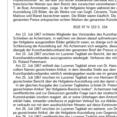
Impressionisten" an, die über 100 bisher unbekannte Gemälde und
französischer Meister aus dem Besitz des inzwischen verstorbenen 
T. de Boer, Amsterdam, zeige. In der Hofgalerie hingen während der 
Ausstellung 126 Bilder, die als Werke von van Gogh, Cézanne, Toulo
Matisse und Manet bezeichnet waren. Die Bilder waren käuflich. Die 
genannten Preise entsprachen echten Werken der genannten Künstle
BGE 97 IV 153 S. 154
Am 13. Juli 1967 richteten Mitglieder des Vorstandes des Kunsth
Schreiben an Achermann, in welchem sie diesen darauf aufmerksam
der Hofgalerie ausgestellten Bilder gefälscht seien; es dränge sich 
Schliessung der Ausstellung auf. Als Achermann sich weigerte, die
übergab der Kunsthandelsverband den genannten Brief der Presse zu
Am 15. Juli 1967 erschien im Luzerner Tagblatt ein Bericht, der de
Kunsthandelsverbandes auszugsweise wiedergab. Verfasser des mit 
Dr. Roland Petermann.
Am 22. Juli 1967 enthielt das Luzerner Tagblatt einen von Dr. Ha
vollem Namen gezeichneten Artikel, in dem dieselbe Stelle aus dem 
Kunsthandelsverbandes wörtlich wiedergegeben wurde wie im genann
Am 25. Juli 1967 erschien im Luzerner Tagblatt ein von Hermann
gezeichneter Bericht über die Hofgalerie-Ausstellung und den damit
In der gleichen Ausgabe des Luzerner Tagblattes schrieb Dr. Pete
gezeichneten Artikel "der Hofgalerie-Besitzer krebst"; Achermann ha
veröffentlichte und zur Diskussion gestellte Frage nach der strafrech
Kunstskandals insofern reagiert, als er seine Unterlagen dem Amtss
erklärt habe, entweder unterlasse er jeglichen Verkauf bis zur Abklä
er verkaufe nur mit dem ausdrücklichen Hinweis auf diese Kontrover
Am 26. Juli 1967 erschien im Luzerner Tagblatt ein weiterer, von D
pe gezeichneter Artikel, der die Hofgalerie-Ausstellung zum Gegenst
Am 29. Juli 1967 veröffentlichte das Luzerner Tagblatt eine Mittei