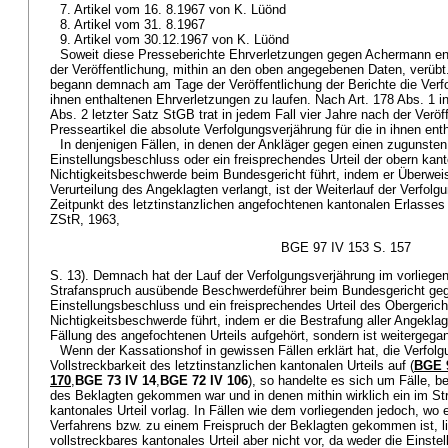
7. Artikel vom 16. 8.1967 von K. Lüönd
8. Artikel vom 31. 8.1967
9. Artikel vom 30.12.1967 von K. Lüönd
Soweit diese Presseberichte Ehrverletzungen gegen Achermann ent
der Veröffentlichung, mithin an den oben angegebenen Daten, verüb
begann demnach am Tage der Veröffentlichung der Berichte die Verfo
ihnen enthaltenen Ehrverletzungen zu laufen. Nach Art. 178 Abs. 1 in 
Abs. 2 letzter Satz StGB trat in jedem Fall vier Jahre nach der Veröff
Presseartikel die absolute Verfolgungsverjährung für die in ihnen ent
In denjenigen Fällen, in denen der Ankläger gegen einen zugunst
Einstellungsbeschluss oder ein freisprechendes Urteil der obern kan
Nichtigkeitsbeschwerde beim Bundesgericht führt, indem er Überweis
Verurteilung des Angeklagten verlangt, ist der Weiterlauf der Verfol
Zeitpunkt des letztinstanzlichen angefochtenen kantonalen Erlass
ZStR, 1963,
BGE 97 IV 153 S. 157
S. 13). Demnach hat der Lauf der Verfolgungsverjährung im vorliege
Strafanspruch ausübende Beschwerdeführer beim Bundesgericht ge
Einstellungsbeschluss und ein freisprechendes Urteil des Obergeric
Nichtigkeitsbeschwerde führt, indem er die Bestrafung aller Angeklagt
Fällung des angefochtenen Urteils aufgehört, sondern ist weitergega
Wenn der Kassationshof in gewissen Fällen erklärt hat, die Verfolg
Vollstreckbarkeit des letztinstanzlichen kantonalen Urteils auf (
BGE 9
170
,
BGE 73 IV 14
,
BGE 72 IV 106
), so handelte es sich um Fälle, b
des Beklagten gekommen war und in denen mithin wirklich ein im Str
kantonales Urteil vorlag. In Fällen wie dem vorliegenden jedoch, wo 
Verfahrens bzw. zu einem Freispruch der Beklagten gekommen ist, li
vollstreckbares kantonales Urteil aber nicht vor, da weder die Einste