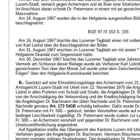
Luzern-Stadt, wonach gegen Achermann und de Boer eine Strafunters
Im Anschluss daran schrieb Dr. Petermann in einem mit pe gezeichne
Massnahme.
Am 14. August 1967 wurden die in der Hofgalerie ausgestellten Bil
beschlagnahmt.
BGE 97 IV 153 S. 155
Am 16. August 1967 brachte das Luzerner Tagblatt einen mit voll
von Karl Lüönd über die Beschlagnahme der Bilder.
Am 31. August 1967 erschien im Luzerner Tagblatt ein mit einem * 
Hofgalerie-Skandal zum Gegenstand hatte.
Am 30. Dezember 1967 brachte das Luzerner Tagblatt eine Jahres
Vermerk am Schlusse dieser Beilage wurde als Verfasser Karl Lüönd
gezeichneten Text über den Monat Juli wurde unter dem Zwischentite
Folgen" über den Hofgalerie-Kunstskandal berichtet.
B.-
Gestützt auf eine Ehrverletzungsklage des Achermann vom 21.
Amtsgericht Luzern-Stadt mit Urteil vom 12. November 1970 die An
Lüönd in allen Punkten von Schuld und Strafe, die Angeklagten Dr.
von der Anschuldigung der Verleumdung und der Kreditschädigung f
die Angeklagten Dr. Bachmann der üblen Nachrede und Dr. Peterman
Nachrede gemäss
Art. 173 StGB
schuldig befunden. Dafür wurde Dr.
Dr. Petermann mit Fr. 500.-- gebüsst; beiden Verurteilten wurde auf e
bedingte Löschbarkeit zugebilligt. Dr. Petermann wurde zudem zur 
Fr. 500.-- an Achermann verurteilt und gegenüber Dr. Bachmann und 
Urteilsveröffentlichung angeordnet.
Auf Appellation stellte das Obergericht des Kantons Luzern mit Urt
Verfahren gegen die Angeklagten Dr. Bachmann, Hermann Böschenst
letztern mangels gültigen Strafantrages. Den Angeklagten Dr. Pete