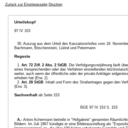
Zurück zur Einstiegsseite
Drucken
Urteilskopf
97 IV 153
30. Auszug aus dem Urteil des Kassationshofes vom 18. Novembe
Bachmann, Böschenstein, Lüönd und Petermann.
Regeste
1.
Art. 72 Ziff. 2 Abs. 2 StGB
. Die Verfolgungsverjährung läuft übe
eines freisprechenden oder das Verfahren einstellenden letztinstanzl
weiter, auch wenn der öffentliche oder der private Ankläger eidgenö
erhoben hat (Erw. 2).
2.
Art. 28 StGB
. Inhalt und Form des Strafantrages gegen den Ver
(Erw. 3).
Sachverhalt
ab Seite 153
BGE 97 IV 153 S. 153
A.-
Anton Achermann betreibt in "Hofgalerie" genannten Räumlichke
Bildern. Im Juli 1967 kündigte er eine Bilderausstellung als "Exposi