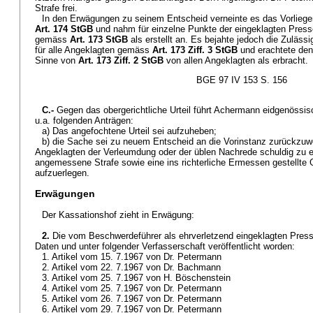
Strafe frei.
In den Erwägungen zu seinem Entscheid verneinte es das Vorlieg
Art. 174 StGB
und nahm für einzelne Punkte der eingeklagten Presse
gemäss
Art. 173 StGB
als erstellt an. Es bejahte jedoch die Zuläss
für alle Angeklagten gemäss
Art. 173 Ziff. 3 StGB
und erachtete den
Sinne von
Art. 173 Ziff. 2 StGB
von allen Angeklagten als erbracht.
BGE 97 IV 153 S. 156
C.-
Gegen das obergerichtliche Urteil führt Achermann eidgenössi
u.a. folgenden Anträgen:
a) Das angefochtene Urteil sei aufzuheben;
b) die Sache sei zu neuem Entscheid an die Vorinstanz zurückzuwe
Angeklagten der Verleumdung oder der üblen Nachrede schuldig zu er
angemessene Strafe sowie eine ins richterliche Ermessen gestellte
aufzuerlegen.
Erwägungen
Der Kassationshof zieht in Erwägung:
2.
Die vom Beschwerdeführer als ehrverletzend eingeklagten Presse
Daten und unter folgender Verfasserschaft veröffentlicht worden:
1. Artikel vom 15. 7.1967 von Dr. Petermann
2. Artikel vom 22. 7.1967 von Dr. Bachmann
3. Artikel vom 25. 7.1967 von H. Böschenstein
4. Artikel vom 25. 7.1967 von Dr. Petermann
5. Artikel vom 26. 7.1967 von Dr. Petermann
6. Artikel vom 29. 7.1967 von Dr. Petermann