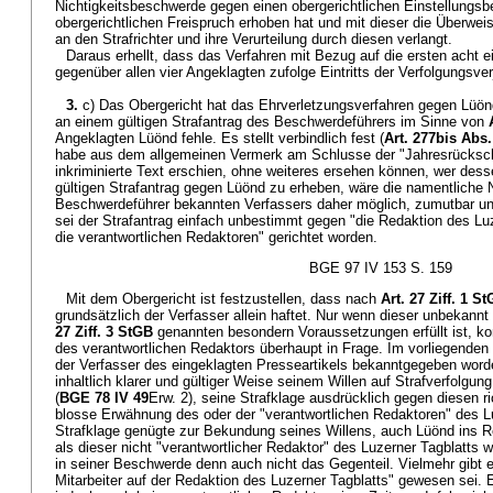
Nichtigkeitsbeschwerde gegen einen obergerichtlichen Einstellungs
obergerichtlichen Freispruch erhoben hat und mit dieser die Überwe
an den Strafrichter und ihre Verurteilung durch diesen verlangt.
Daraus erhellt, dass das Verfahren mit Bezug auf die ersten acht e
gegenüber allen vier Angeklagten zufolge Eintritts der Verfolgungsver
3.
c) Das Obergericht hat das Ehrverletzungsverfahren gegen Lüönd
an einem gültigen Strafantrag des Beschwerdeführers im Sinne von
Angeklagten Lüönd fehle. Es stellt verbindlich fest (
Art. 277bis Abs
habe aus dem allgemeinen Vermerk am Schlusse der "Jahresrücksch
inkriminierte Text erschien, ohne weiteres ersehen können, wer des
gültigen Strafantrag gegen Lüönd zu erheben, wäre die namentlich
Beschwerdeführer bekannten Verfassers daher möglich, zumutbar un
sei der Strafantrag einfach unbestimmt gegen "die Redaktion des Lu
die verantwortlichen Redaktoren" gerichtet worden.
BGE 97 IV 153 S. 159
Mit dem Obergericht ist festzustellen, dass nach
Art. 27 Ziff. 1 S
grundsätzlich der Verfasser allein haftet. Nur wenn dieser unbekannt 
27 Ziff. 3 StGB
genannten besondern Voraussetzungen erfüllt ist, ko
des verantwortlichen Redaktors überhaupt in Frage. Im vorliegende
der Verfasser des eingeklagten Presseartikels bekanntgegeben worde
inhaltlich klarer und gültiger Weise seinem Willen auf Strafverfolg
(
BGE 78 IV 49
Erw. 2), seine Strafklage ausdrücklich gegen diesen r
blosse Erwähnung des oder der "verantwortlichen Redaktoren" des Lu
Strafklage genügte zur Bekundung seines Willens, auch Lüönd ins R
als dieser nicht "verantwortlicher Redaktor" des Luzerner Tagblatts
in seiner Beschwerde denn auch nicht das Gegenteil. Vielmehr gibt e
Mitarbeiter auf der Redaktion des Luzerner Tagblatts" gewesen sei. Ei